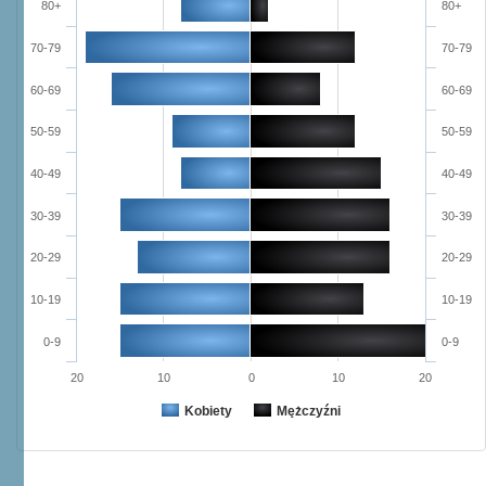
80+
80+
70-79
70-79
60-69
60-69
50-59
50-59
40-49
40-49
30-39
30-39
20-29
20-29
10-19
10-19
0-9
0-9
20
10
0
10
20
Kobiety
Mężczyźni