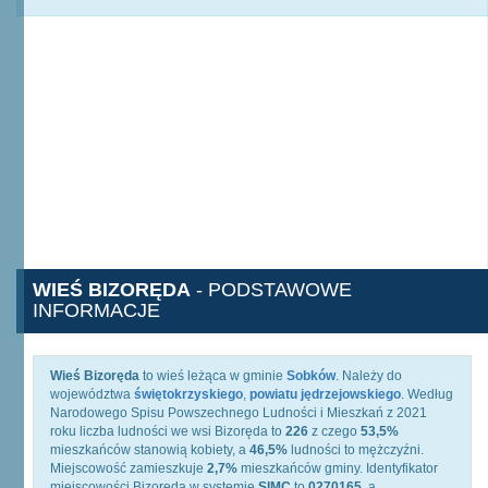
WIEŚ BIZORĘDA
- PODSTAWOWE
INFORMACJE
Wieś Bizoręda
to wieś leżąca w gminie
Sobków
. Należy do
województwa
świętokrzyskiego
,
powiatu jędrzejowskiego
. Według
Narodowego Spisu Powszechnego Ludności i Mieszkań z 2021
roku liczba ludności we wsi Bizoręda to
226
z czego
53,5%
mieszkańców stanowią kobiety, a
46,5%
ludności to mężczyźni.
Miejscowość zamieszkuje
2,7%
mieszkańców gminy. Identyfikator
miejscowości Bizoręda w systemie
SIMC
to
0270165
, a