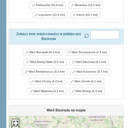
Piekoszów (16,6 km)
Morawica (19,2 km)
Łopuszno (22,9 km)
Kielce (23,7 km)
Zobacz inne miejscowości w pobliżu wsi
Bizoręda
Wieś Bizorędki (0,3 km)
Wieś Szczepanów (1,5 km)
Wieś Brzegi Małe (3,0 km)
Wieś Mzurowa (3,3 km)
Wieś Rembieszyce (3,4 km)
Wieś Karsznice (3,7 km)
Wieś Choiny (4,0 km)
Wieś Żerniki (4,1 km)
Wieś Miąsowa (4,2 km)
Wieś Brzegi (4,3 km)
Wieś Bizoręda na mapie