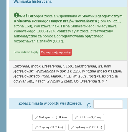
Wzmianka historyczna
Wieś Bizoręda
została wspomniana w
Słowniku geograficznym
Królestwa Polskiego i innych krajów słowiańskich
(Tom XV_cz.1,
strona 160), Warszawa: nakł. Filipa Sulimierskiego i Władysława
Walewskiego, 1880-1914. Poniższy cytat został ptrzetworzony
automatycznie za pomocą oprogramowania optycznego
rozpoznawania znaków (OCR).
Jeśli widzisz błędy
Zaproponuj poprawkę
Bizoręda, w dok. Brezerenda, r. 1581 Bieszioranda, wś, pow.
jędrzejowski. Wymieniona w dok. z r. 1256 w liczbie włości klasztoru
jędrzejowskiego. (Kod. Małop., I, 51).Wr, 1581 Postękalski płaci tu
od 2 łan km., 4 zagr., 2 rybitw, 2 rzem. Ob. Bizerenda (t. I).
Zobacz miasta w pobliżu wsi Bizoręda
Małogoszcz (8,8 km)
Sobków (9,7 km)
Chęciny (11,2 km)
Jędrzejów (12,8 km)