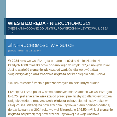
WIEŚ BIZORĘDA
- NIERUCHOMOŚCI
(MIESZKANIA ODDANE DO UŻYTKU, POWIERZCHNIA UŻYTKOWA, LICZBA
IZB)
NIERUCHOMOŚCI W PIGUŁCE
(Źródło: GUS, 31.XII.2024)
W
2024
roku we wsi Bizoręda oddano do użytku
4
mieszkania. Na
każdych 1000 mieszkańców oddano więc do użytku
17,70
nowych lokali.
Jest to wartość
znacznie większa od
wartości dla województwa
świętokrzyskiego oraz
znacznie większa od
średniej dla całej Polski.
100,0%
mieszkań zostało przeznaczonych na cele indywidualne.
Przeciętna liczba pokoi w nowo oddanych mieszkaniach we wsi Bizoręda
to
6,75
i jest
znacznie większa od
przeciętnej liczby izb dla województwa
świętokrzyskiego oraz
znacznie większa od
przeciętnej liczby pokoi w
całej Polsce. Przeciętna powierzchnia użytkowa nieruchomości oddanej
2
do użytkowania w 2024 roku we wsi Bizoręda to
149,50 m
i jest
znacznie
większa od
przeciętnej powierzchni użytkowej dla województwa