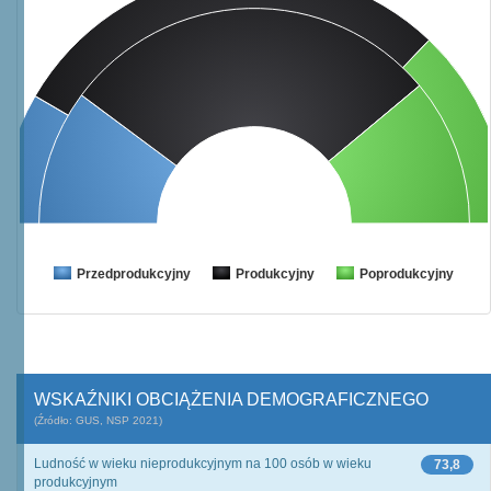
Przedprodukcyjny
Produkcyjny
Poprodukcyjny
WSKAŹNIKI OBCIĄŻENIA DEMOGRAFICZNEGO
(Źródło: GUS, NSP 2021)
Ludność w wieku nieprodukcyjnym na 100 osób w wieku
73,8
produkcyjnym