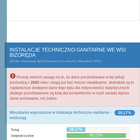
INSTALACJE TECHNICZNO-SANITARNE WE WSI
BIZORĘDA
(Źródło: Narodowy Spis Powszechny Ludności i Mieszkań 2002)
Proszę zwrócić uwagę na to, że dane prezentowane w tej sekcji
pochodzą z
2002
roku i mogą już być mocno nieaktualne. Jednakże są to
najświeższe dostępne dane tego typu dla miejscowości statystycznych
dlatego przedstawione są tutaj dla kompletności w myśl zasady lepsze
dane archiwalne, niż żadne.
Mieszkania wyposażone w instalacje techniczno-sanitarne -
28,17%
wodociąg
28,17%
Tutaj
89,15%
świętokrzyskie