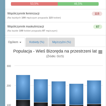
53,5%
46,5%
Współczynnik feminizacji
115
(Na każdych
100
mężczyzn przypada
115
kobiet)
Współczynnik maskulinizacji
87
(Na każde
100
kobiet przypada
87
mężczyzn)
Ogółem
Kobiety (%)
Mężczyźni (%)
Populacja - Wieś Bizoręda na przestrzeni lat
(Źródło: GUS)
300
200
100