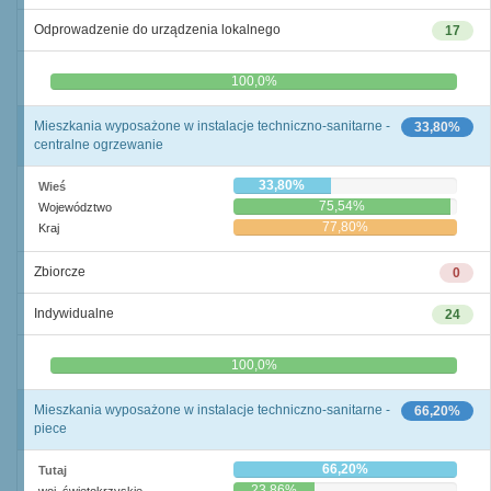
Odprowadzenie do urządzenia lokalnego
17
0,0%
100,0%
Mieszkania wyposażone w instalacje techniczno-sanitarne -
33,80%
centralne ogrzewanie
33,80%
Wieś
75,54%
Województwo
77,80%
Kraj
Zbiorcze
0
Indywidualne
24
0,0%
100,0%
Mieszkania wyposażone w instalacje techniczno-sanitarne -
66,20%
piece
66,20%
Tutaj
23,86%