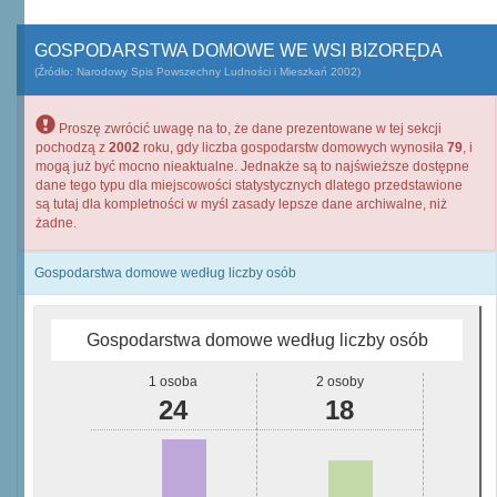
GOSPODARSTWA DOMOWE WE WSI BIZORĘDA
(Źródło: Narodowy Spis Powszechny Ludności i Mieszkań 2002)
Proszę zwrócić uwagę na to, że dane prezentowane w tej sekcji
pochodzą z
2002
roku, gdy liczba gospodarstw domowych wynosiła
79
, i
mogą już być mocno nieaktualne. Jednakże są to najświeższe dostępne
dane tego typu dla miejscowości statystycznych dlatego przedstawione
są tutaj dla kompletności w myśl zasady lepsze dane archiwalne, niż
żadne.
Gospodarstwa domowe według liczby osób
Gospodarstwa domowe według liczby osób
1 osoba
2 osoby
24
18