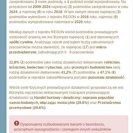
zarejestrowano
3
nowe podmioty, a
1
podmiot został wyrejestrowany. Na
przestrzeni lat
2009
-
2024
najwięcej (
3
) podmiotów zarejestrowano w roku
2024
, a najmniej (
0
) w roku
2018
. W tym samym okresie najwięcej (
3
)
podmiotów wykreślono z rejestru REGON w
2016
roku, najmniej (
0
)
podmiotów wyrejestrowano natomiast w
2020
roku.
Według danych z rejestru REGON wśród podmiotów posiadających
osobowość prawną we wsi Bizoręda najwięcej (
1
) jest stanowiących
spólki cywilne
. Analizując rejestr pod kątem liczby zatrudnionych
pracowników można stwierdzić, że najwięcej (
17
) jest
mikro-
przedsiębiorstw
, zatrudniających 0 - 9 pracowników.
11,8%
(
2
) podmiotów jako rodzaj działalności deklarowało
rolnictwo,
leśnictwo, łowiectwo i rybactwo
, jako
przemysł i budownictwo
swój
rodzaj działalności deklarowało
41,2%
(
7
) podmiotów, a
47,1%
(
8
)
podmiotów w rejestrze zakwalifikowana jest jako
pozostała działalność
.
Wśród osób fizycznych prowadzących działalność gospodarczą we wsi
Bizoręda najczęściej deklarowanymi rodzajami przeważającej
działalności są
Handel hurtowy i detaliczny; naprawa pojazdów
samochodowych, włączając motocykle (28.6%)
oraz
Przetwórstwo
przemysłowe (28.6%)
.
Dysponujemy rozbudowanymi danymi o bezrobociu,
przeciętnym wynagrodzeniu i szeregiem innych wskaźników