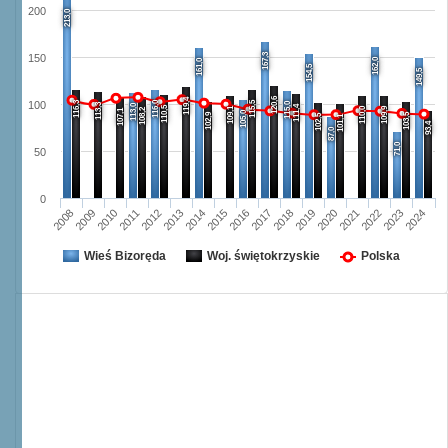
200
213,0
167,3
150
162,0
161,0
154,5
149,5
120,6
119,4
116,3
116,0
115,5
100
115,0
113,3
113,0
111,4
110,5
109,1
110,0
109,9
108,2
107,1
105,0
102,9
103,5
102,5
101,1
93,4
87,0
71,0
50
0
2008
2009
2010
2011
2012
2013
2014
2015
2016
2017
2018
2019
2020
2021
2022
2023
2024
Wieś Bizoręda
Woj. świętokrzyskie
Polska