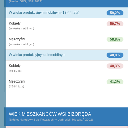
(Źródło: GUS, NSP 2021)
W wieku produkcyjnym mobilnym (18-44 lata)
59,2%
Kobiety
59,7%
(w wieku mobilnym)
Mężczyźni
58,8%
(w wieku mobilnym)
W wieku produkcyjnym niemobilnym
40,8%
Kobiety
40,3%
(45-59 lat)
Mężczyźni
41,2%
(45-64 lata)
WIEK MIESZKAŃCÓW WSI BIZORĘDA
(Źródło: Narodowy Spis Powszechny Ludności i Mieszkań 2002)