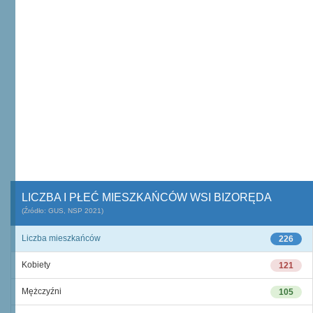
LICZBA I PŁEĆ MIESZKAŃCÓW WSI BIZORĘDA
(Źródło: GUS, NSP 2021)
Liczba mieszkańców
226
Kobiety
121
Mężczyźni
105