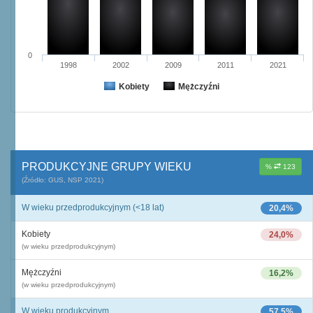
0
1998
2002
2009
2011
2021
Kobiety
Mężczyźni
PRODUKCYJNE GRUPY WIEKU
%
123
(Źródło: GUS, NSP 2021)
W wieku przedprodukcyjnym (<18 lat)
20,4%
Kobiety
24,0%
(w wieku przedprodukcyjnym)
Mężczyźni
16,2%
(w wieku przedprodukcyjnym)
W wieku produkcyjnym
57,5%