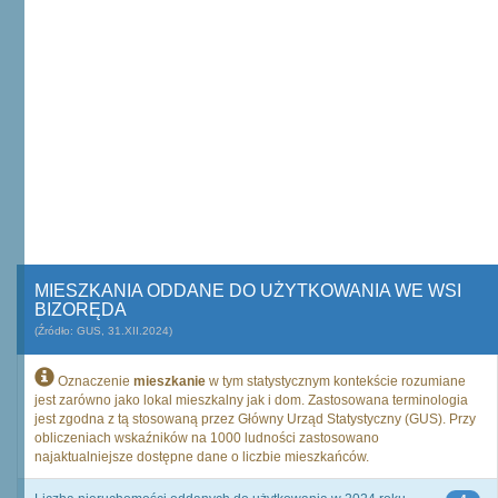
MIESZKANIA ODDANE DO UŻYTKOWANIA WE WSI
BIZORĘDA
(Źródło: GUS, 31.XII.2024)
Oznaczenie
mieszkanie
w tym statystycznym kontekście rozumiane
jest zarówno jako lokal mieszkalny jak i dom. Zastosowana terminologia
jest zgodna z tą stosowaną przez Główny Urząd Statystyczny (GUS). Przy
obliczeniach wskaźników na 1000 ludności zastosowano
najaktualniejsze dostępne dane o liczbie mieszkańców.