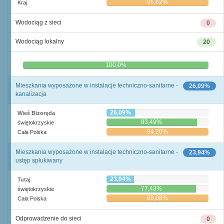
95,62%
Kraj
Wodociąg z sieci
0
Wodociąg lokalny
20
0,0%
100,0%
Mieszkania wyposażone w instalacje techniczno-sanitarne -
26,09%
kanalizacja
26,09%
Wieś Bizoręda
83,49%
świętokrzyskie
94,20%
Cała Polska
Mieszkania wyposażone w instalacje techniczno-sanitarne -
23,94%
ustęp spłukiwany
23,94%
Tutaj
77,43%
świętokrzyskie
88,08%
Cała Polska
Odprowadzenie do sieci
0