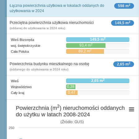
2
Łączna powierzchnia użytkowa w lokalach oddanych do
598 m
użytkowania w 2024
2
Przeciętna powierzchnia użytkowa nieruchomości
149,5 m
(oddanej do użytkowania w 2024 roku)
2
149,5 m
Wieś Bizoręda
2
93,4 m
woj. świętokrzyskie
2
89,2 m
Cała Polska
2
Powierzchnia budynku mieszkalnego na osobę
2,65 m
(oddanego do użytkowania w 2024 roku)
2
2,65 m
Wieś
0,38
Województwo
2
m
0,47
Cały kraj
2
m
2
Powierzchnia (m
) nieruchomości oddanych
do użytku w latach 2008-2024
(Źródło: GUS)
250