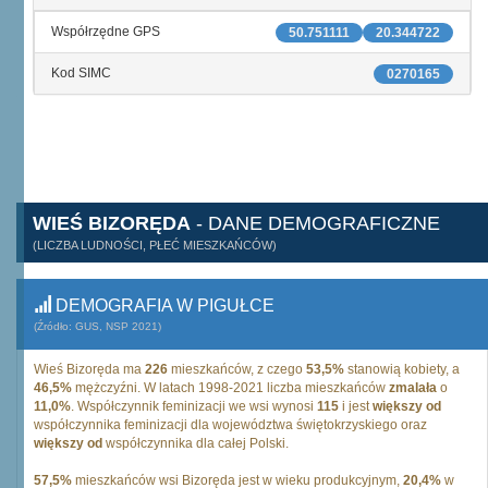
Współrzędne GPS
50.751111
20.344722
Kod SIMC
0270165
WIEŚ BIZORĘDA
- DANE DEMOGRAFICZNE
(LICZBA LUDNOŚCI, PŁEĆ MIESZKAŃCÓW)
DEMOGRAFIA W PIGUŁCE
(Źródło: GUS, NSP 2021)
Wieś Bizoręda ma
226
mieszkańców, z czego
53,5%
stanowią kobiety, a
46,5%
mężczyźni. W latach 1998-2021 liczba mieszkańców
zmalała
o
11,0%
. Współczynnik feminizacji we wsi wynosi
115
i jest
większy od
współczynnika feminizacji dla województwa świętokrzyskiego oraz
większy od
współczynnika dla całej Polski.
57,5%
mieszkańców wsi Bizoręda jest w wieku produkcyjnym,
20,4%
w