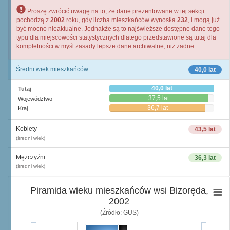
Proszę zwrócić uwagę na to, że dane prezentowane w tej sekcji
pochodzą z
2002
roku, gdy liczba mieszkańców wynosiła
232
, i mogą już
być mocno nieaktualne. Jednakże są to najświeższe dostępne dane tego
typu dla miejscowości statystycznych dlatego przedstawione są tutaj dla
kompletności w myśl zasady lepsze dane archiwalne, niż żadne.
Średni wiek mieszkańców
40,0 lat
40,0 lat
Tutaj
37,5 lat
Województwo
36,7 lat
Kraj
Kobiety
43,5 lat
(średni wiek)
Mężczyźni
36,3 lat
(średni wiek)
Piramida wieku mieszkańców wsi Bizoręda,
2002
(Źródło: GUS)