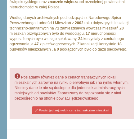
świętokrzyskiego oraz
znacznie większa od
przeciętnej powierzchni
nieruchomości w całej Polsce.
Według danych archiwalnych pochodzących z Narodowego Spisu
Powszechnego Ludności i Mieszkań z
2002
roku dotyczących instalacji
techniczno-sanitarnych na
71
zamieszkałych wówczas mieszkań
20
mieszkań przyłączonych było do wodociągu,
17
nieruchomości
wyposażonych było w ustęp spłukiwany,
24
korzystały z centralnego
ogrzewania, a
47
z pieców grzewczych. Z kanalizacji korzystało
18
budynków mieszkalnych , a
0
podłączonych było do gazu sieciowego.
Posiadamy również dane o cenach transakcyjnych lokali
mieszkalnych zarówno na rynku pierwotnym jak i na rynku wtórnym.
Niestety dane te nie są dostępne dla jednostek administracyjnych
mniejszych od powiatów. Zapraszamy do zapoznania się z nimi
bezpośrednio na stronie powiatu jędrzejowskiego.
Powiat jędrzejowski - ceny transakcyjne mieszkań