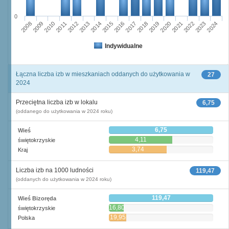
0
2011
2017
2012
2023
2018
2013
2024
2019
2008
2014
2020
2009
2015
2021
2010
2016
2022
Indywidualne
Łączna liczba izb w mieszkaniach oddanych do użytkowania w
27
2024
Przeciętna liczba izb w lokalu
6,75
(oddanego do użytkowania w 2024 roku)
6,75
Wieś
4,11
świętokrzyskie
3,74
Kraj
Liczba izb na 1000 ludności
119,47
(oddanych do użytkowania w 2024 roku)
119,47
Wieś Bizoręda
16,80
świętokrzyskie
19,95
Polska