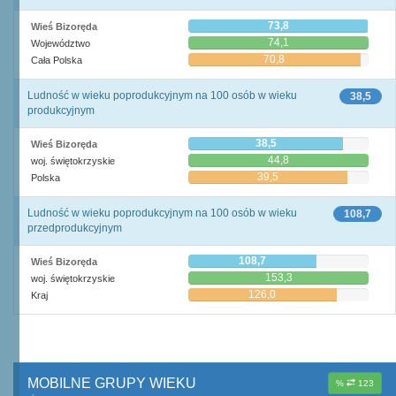
73,8
Wieś Bizoręda
74,1
Województwo
70,8
Cała Polska
Ludność w wieku poprodukcyjnym na 100 osób w wieku
38,5
produkcyjnym
38,5
Wieś Bizoręda
44,8
woj. świętokrzyskie
39,5
Polska
Ludność w wieku poprodukcyjnym na 100 osób w wieku
108,7
przedprodukcyjnym
108,7
Wieś Bizoręda
153,3
woj. świętokrzyskie
126,0
Kraj
MOBILNE GRUPY WIEKU
%
123