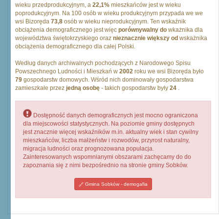
wieku przedprodukcyjnym, a
22,1%
mieszkańców jest w wieku
poprodukcyjnym. Na 100 osób w wieku produkcyjnym przypada we we
wsi Bizoręda
73,8
osób w wieku nieprodukcyjnym. Ten wskaźnik
obciążenia demograficznego jest więc
porównywalny do
wkażnika dla
województwa świętokrzyskiego oraz
nieznacznie większy od
wskażnika
obciążenia demograficznego dla całej Polski.
Według danych archiwalnych pochodzących z Narodowego Spisu
Powszechnego Ludności i Mieszkań w
2002
roku we wsi Bizoręda było
79
gospodarstw domowych. Wśród nich dominowały gospodarstwa
zamieszkałe przez
jedną osobę
- takich gospodarstw były
24
.
Dostępność danych demograficznych jest mocno ograniczona
dla miejscowości statystycznych. Na poziomie gminy dostępnych
jest znacznie więcej wskaźników m.in. aktualny wiek i stan cywilny
mieszkańców, liczba małżeństw i rozwodów, przyrost naturalny,
migracja ludności oraz prognozowana populacja.
Zainteresowanych wspomnianymi obszarami zachęcamy do do
zapoznania się z nimi bezpośrednio na stronie gminy Sobków.
Gmina Sobków - demogafia