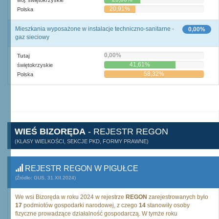
woj. świętokrzyskie
20,91%
Polska
Mieszkania wyposażone w instalacje techniczno-sanitarne -
0,00%
gaz sieciowy
0,00%
Tutaj
41,61%
świętokrzyskie
58,32%
Polska
WIEŚ BIZORĘDA
- REJESTR REGON
(KLASY WIELKOŚCI, SEKCJE PKD, FORMY PRAWNE)
REJESTR REGON W PIGUŁCE
(Źródło: GUS, 31.XII.2024)
We wsi Bizoręda w roku 2024 w rejestrze
REGON
zarejestrowanych było
17
podmiotów gospodarki narodowej, z czego
14
stanowiły osoby
fizyczne prowadzące działalność gospodarczą. W tymże roku