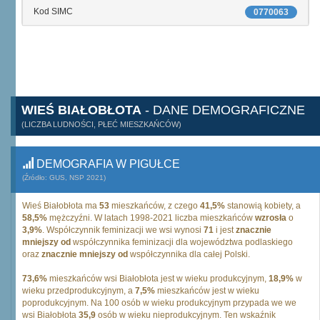
Kod SIMC
0770063
WIEŚ BIAŁOBŁOTA
- DANE DEMOGRAFICZNE
(LICZBA LUDNOŚCI, PŁEĆ MIESZKAŃCÓW)
DEMOGRAFIA W PIGUŁCE
(Źródło: GUS, NSP 2021)
Wieś Białobłota ma
53
mieszkańców, z czego
41,5%
stanowią kobiety, a
58,5%
mężczyźni. W latach 1998-2021 liczba mieszkańców
wzrosła
o
3,9%
. Współczynnik feminizacji we wsi wynosi
71
i jest
znacznie
mniejszy od
współczynnika feminizacji dla województwa podlaskiego
oraz
znacznie mniejszy od
współczynnika dla całej Polski.
73,6%
mieszkańców wsi Białobłota jest w wieku produkcyjnym,
18,9%
w
wieku przedprodukcyjnym, a
7,5%
mieszkańców jest w wieku
poprodukcyjnym. Na 100 osób w wieku produkcyjnym przypada we we
wsi Białobłota
35,9
osób w wieku nieprodukcyjnym. Ten wskaźnik