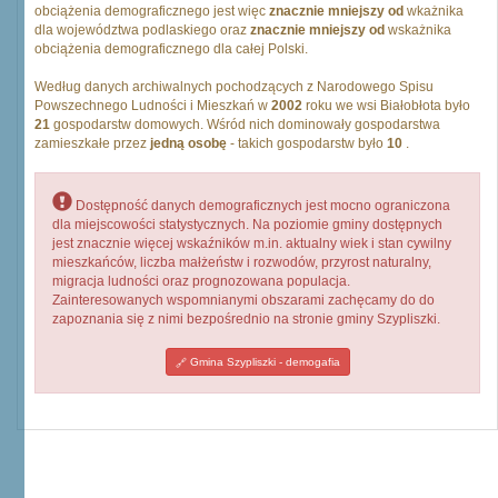
obciążenia demograficznego jest więc
znacznie mniejszy od
wkażnika
dla województwa podlaskiego oraz
znacznie mniejszy od
wskażnika
obciążenia demograficznego dla całej Polski.
Według danych archiwalnych pochodzących z Narodowego Spisu
Powszechnego Ludności i Mieszkań w
2002
roku we wsi Białobłota było
21
gospodarstw domowych. Wśród nich dominowały gospodarstwa
zamieszkałe przez
jedną osobę
- takich gospodarstw było
10
.
Dostępność danych demograficznych jest mocno ograniczona
dla miejscowości statystycznych. Na poziomie gminy dostępnych
jest znacznie więcej wskaźników m.in. aktualny wiek i stan cywilny
mieszkańców, liczba małżeństw i rozwodów, przyrost naturalny,
migracja ludności oraz prognozowana populacja.
Zainteresowanych wspomnianymi obszarami zachęcamy do do
zapoznania się z nimi bezpośrednio na stronie gminy Szypliszki.
Gmina Szypliszki - demogafia