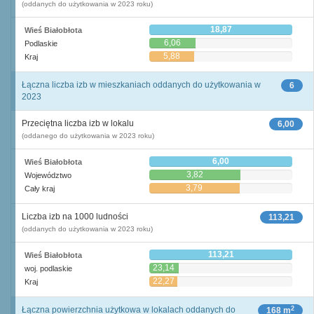
(oddanych do użytkowania w 2023 roku)
18,87
Wieś Białobłota
6,06
Podlaskie
5,88
Kraj
Łączna liczba izb w mieszkaniach oddanych do użytkowania w
6
2023
Przeciętna liczba izb w lokalu
6,00
(oddanego do użytkowania w 2023 roku)
6,00
Wieś Białobłota
3,82
Województwo
3,79
Cały kraj
Liczba izb na 1000 ludności
113,21
(oddanych do użytkowania w 2023 roku)
113,21
Wieś Białobłota
23,14
woj. podlaskie
22,27
Kraj
2
Łączna powierzchnia użytkowa w lokalach oddanych do
168 m