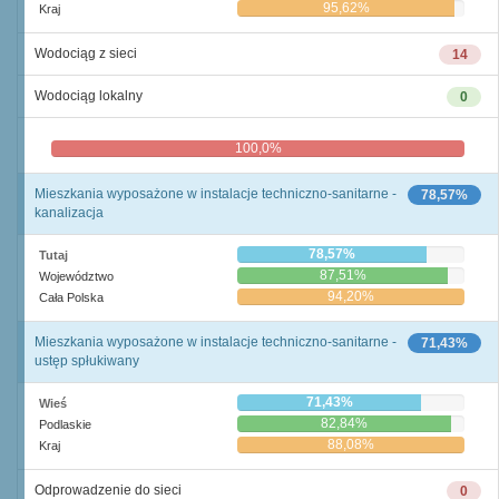
95,62%
Kraj
Wodociąg z sieci
14
Wodociąg lokalny
0
100,0%
0,0%
Mieszkania wyposażone w instalacje techniczno-sanitarne -
78,57%
kanalizacja
78,57%
Tutaj
87,51%
Województwo
94,20%
Cała Polska
Mieszkania wyposażone w instalacje techniczno-sanitarne -
71,43%
ustęp spłukiwany
71,43%
Wieś
82,84%
Podlaskie
88,08%
Kraj
Odprowadzenie do sieci
0