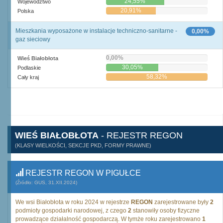
24,55%
Województwo
20,91%
Polska
Mieszkania wyposażone w instalacje techniczno-sanitarne -
0,00%
gaz sieciowy
0,00%
Wieś Białobłota
30,05%
Podlaskie
58,32%
Cały kraj
WIEŚ BIAŁOBŁOTA
- REJESTR REGON
(KLASY WIELKOŚCI, SEKCJE PKD, FORMY PRAWNE)
REJESTR REGON W PIGUŁCE
(Źródło: GUS, 31.XII.2024)
We wsi Białobłota w roku 2024 w rejestrze
REGON
zarejestrowane były
2
podmioty gospodarki narodowej, z czego
2
stanowiły osoby fizyczne
prowadzące działalność gospodarczą. W tymże roku zarejestrowano
1