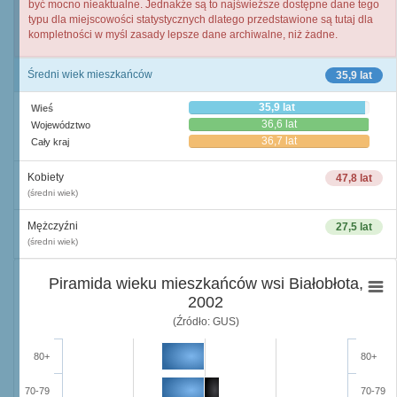
być mocno nieaktualne. Jednakże są to najświeższe dostępne dane tego
typu dla miejscowości statystycznych dlatego przedstawione są tutaj dla
kompletności w myśl zasady lepsze dane archiwalne, niż żadne.
Średni wiek mieszkańców
35,9 lat
35,9 lat
Wieś
36,6 lat
Województwo
36,7 lat
Cały kraj
Kobiety
47,8 lat
(średni wiek)
Mężczyźni
27,5 lat
(średni wiek)
Piramida wieku mieszkańców wsi Białobłota,
2002
(Źródło: GUS)
80+
80+
70-79
70-79