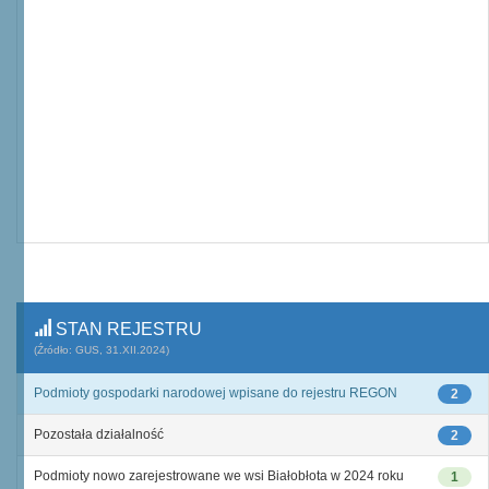
STAN REJESTRU
(Źródło: GUS, 31.XII.2024)
Podmioty gospodarki narodowej wpisane do rejestru REGON
2
Pozostała działalność
2
Podmioty nowo zarejestrowane we wsi Białobłota w 2024 roku
1