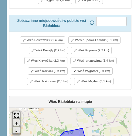
Rajgród (65,6 km)
Ełk (67,4 km)
Zobacz inne miejscowości w pobliżu wsi
Białobłota
Wieś Postawelek (1,4 km)
Wieś Kupowo-Folwark (2,1 km)
Wieś Becejły (2,2 km)
Wieś Kupowo (2,2 km)
Wieś Krzywólka (2,3 km)
Wieś Ignatowizna (2,4 km)
Wieś Kociołki (2,5 km)
Wieś Wygorzel (2,6 km)
Wieś Jasionowo (2,8 km)
Wieś Majdan (3,1 km)
Wieś Białobłota na mapie