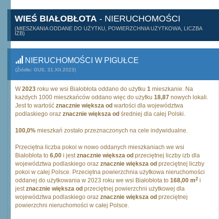
WIEŚ BIAŁOBŁOTA
- NIERUCHOMOŚCI
(MIESZKANIA ODDANE DO UŻYTKU, POWIERZCHNIA UŻYTKOWA, LICZBA
IZB)
NIERUCHOMOŚCI W PIGUŁCE
(Źródło: GUS, 31.XII.2023)
W
2023
roku we wsi Białobłota oddano do użytku
1
mieszkanie. Na
każdych 1000 mieszkańców oddano więc do użytku
18,87
nowych lokali.
Jest to wartość
znacznie większa od
wartości dla województwa
podlaskiego oraz
znacznie większa od
średniej dla całej Polski.
100,0%
mieszkań zostało przeznaczonych na cele indywidualne.
Przeciętna liczba pokoi w nowo oddanych mieszkaniach we wsi
Białobłota to
6,00
i jest
znacznie większa od
przeciętnej liczby izb dla
województwa podlaskiego oraz
znacznie większa od
przeciętnej liczby
pokoi w całej Polsce. Przeciętna powierzchnia użytkowa nieruchomości
2
oddanej do użytkowania w 2023 roku we wsi Białobłota to
168,00 m
i
jest
znacznie większa od
przeciętnej powierzchni użytkowej dla
województwa podlaskiego oraz
znacznie większa od
przeciętnej
powierzchni nieruchomości w całej Polsce.