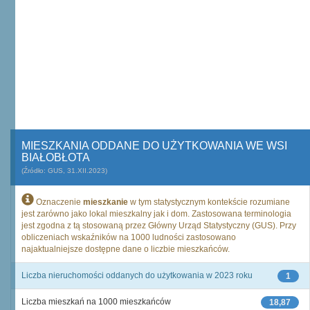
MIESZKANIA ODDANE DO UŻYTKOWANIA WE WSI
BIAŁOBŁOTA
(Źródło: GUS, 31.XII.2023)
Oznaczenie
mieszkanie
w tym statystycznym kontekście rozumiane
jest zarówno jako lokal mieszkalny jak i dom. Zastosowana terminologia
jest zgodna z tą stosowaną przez Główny Urząd Statystyczny (GUS). Przy
obliczeniach wskaźników na 1000 ludności zastosowano
najaktualniejsze dostępne dane o liczbie mieszkańców.
Liczba nieruchomości oddanych do użytkowania w 2023 roku
1
Liczba mieszkań na 1000 mieszkańców
18,87