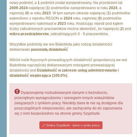
nowy podmiot, a
1
podmiot został wyrejestrowany. Na przestrzeni lat
2009
-
2024
najwięcej (
1
) podmiotów zarejestrowano w roku
2024
, a
najmniej (
0
) w roku
2023
. W tym samym okresie najwięcej (
1
) podmiotów
wykreślono z rejestru REGON w
2024
roku, najmniej (
0
) podmiotów
wyrejestrowano natomiast w
2023
roku. Analizując rejestr pod kątem
liczby zatrudnionych pracowników można stwierdzić, że najwięcej (
2
) jest
mikro-przedsiębiorstw
, zatrudniających 0 - 9 pracowników.
Wszystkie podmioty we wsi Białobłota jako rodzaj działalności
deklarowało
pozostałą działalność
Wśród osób fizycznych prowadzących działalność gospodarczą we wsi
Białobłota najczęściej deklarowanymi rodzajami przeważającej
działalności jest
Działalność w zakresie usług administrowania i
działalność wspierająca (100.0%)
.
Dysponujemy rozbudowanymi danymi o bezrobociu,
przeciętnym wynagrodzeniu i szeregiem innych wskaźników
związanych z rynkiem pracy. Niestety dane te nie są dostępne dla
poszczególnych miejscowości, ale zachęcamy do do zapoznania
się z nimi bezpośrednio na stronie gminy Szypliszki.
Gmina Szypliszki - dane o rynku pracy