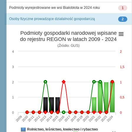
Podmioty wyrejestrowane we wsi Białobłota w 2024 roku
1
Osoby fizyczne prowadzące działalność gospodarczą
2
Podmioty gospodarki narodowej wpisane
do rejestru REGON w latach 2009 - 2024
(Źródło: GUS)
4
2
3
1,5
2
1
1
0,5
0
0
2009
2010
2011
2012
2013
2014
2015
2016
2017
2018
2019
2020
2021
2022
2023
2024
Rolnictwo, leśnictwo, łowiectwo i rybactwo