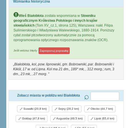
Wzmianka historyczna
Wieś Białobłota
została wspomniana w
Słowniku
geograficznym Królestwa Polskiego i innych krajów
słowiańskich
(Tom XV_cz.1, strona 125), Warszawa: nakł. Filipa
Sulimierskiego i Władysława Walewskiego, 1880-1914. Poniższy
cytat został ptrzetworzony automatycznie za pomocą
oprogramowania optycznego rozpoznawania znaków (OCR).
Jeśli widzisz błędy
Zaproponuj poprawkę
Białobłota, kol, pow. lipnowski, gm. Bobrowniki, par. Bobrowniki i
Kikół, 17 w. od Lipna. Kol ma 21 dm., 189* mk, , 312 morg.; rum, 3
dm., 23 mk, , 27 morg.
Zobacz miasta w pobliżu wsi Białobłota
Suwałki (20,8 km)
Sejny (28,2 km)
Olecko (44,7 km)
Gołdap (47,8 km)
Augustów (49,5 km)
Lipsk (65,4 km)