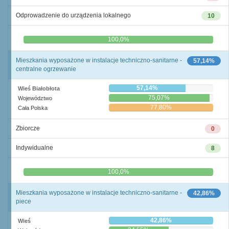
Odprowadzenie do urządzenia lokalnego
10
0,0%
100,0%
Mieszkania wyposażone w instalacje techniczno-sanitarne -
57,14%
centralne ogrzewanie
57,14%
Wieś Białobłota
75,07%
Województwo
77,80%
Cała Polska
Zbiorcze
0
Indywidualne
8
0,0%
100,0%
Mieszkania wyposażone w instalacje techniczno-sanitarne -
42,86%
piece
42,86%
Wieś