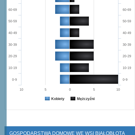
60-69
60-69
50-59
50-59
40-49
40-49
30-39
30-39
20-29
20-29
10-19
10-19
0-9
0-9
10
5
0
5
10
Kobiety
Mężczyźni
GOSPODARSTWA DOMOWE WE WSI BIAŁOBŁOTA