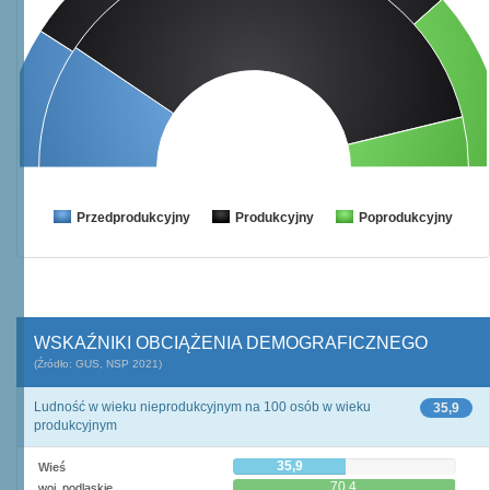
Przedprodukcyjny
Produkcyjny
Poprodukcyjny
WSKAŹNIKI OBCIĄŻENIA DEMOGRAFICZNEGO
(Źródło: GUS, NSP 2021)
Ludność w wieku nieprodukcyjnym na 100 osób w wieku
35,9
produkcyjnym
35,9
Wieś
70,4
woj. podlaskie