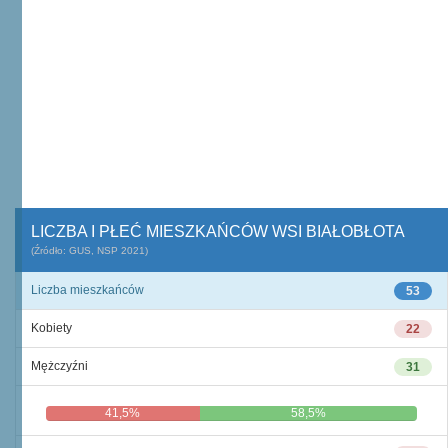
LICZBA I PŁEĆ MIESZKAŃCÓW WSI BIAŁOBŁOTA
(Źródło: GUS, NSP 2021)
Liczba mieszkańców
53
Kobiety
22
Mężczyźni
31
41,5%
58,5%