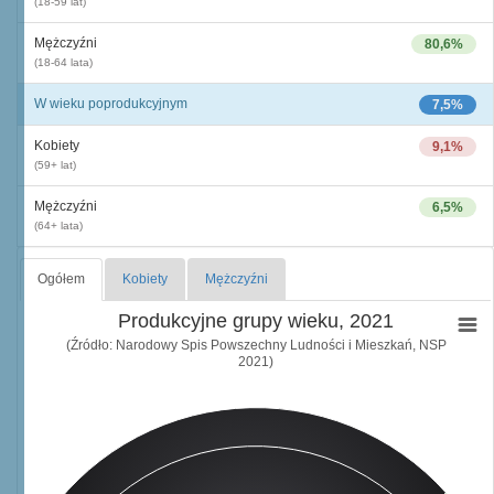
(18-59 lat)
Mężczyźni
80,6%
(18-64 lata)
W wieku poprodukcyjnym
7,5%
Kobiety
9,1%
(59+ lat)
Mężczyźni
6,5%
(64+ lata)
Ogółem
Kobiety
Mężczyźni
Produkcyjne grupy wieku, 2021
(Źródło: Narodowy Spis Powszechny Ludności i Mieszkań, NSP
2021)