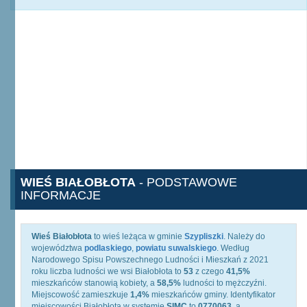
WIEŚ BIAŁOBŁOTA
- PODSTAWOWE
INFORMACJE
Wieś Białobłota
to wieś leżąca w gminie
Szypliszki
. Należy do
województwa
podlaskiego
,
powiatu suwalskiego
. Według
Narodowego Spisu Powszechnego Ludności i Mieszkań z 2021
roku liczba ludności we wsi Białobłota to
53
z czego
41,5%
mieszkańców stanowią kobiety, a
58,5%
ludności to mężczyźni.
Miejscowość zamieszkuje
1,4%
mieszkańców gminy. Identyfikator
miejscowości Białobłota w systemie
SIMC
to
0770063
, a