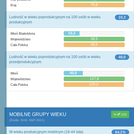
70,8
Kraj
Ludność w wieku poprodukcyjnym na 100 osób w wieku
10,3
produkcyjnym
10,3
Wieś Białobłota
39,5
Województwo
39,5
Cała Polska
Ludność w wieku poprodukcyjnym na 100 osób w wieku
40,0
przedprodukcyjnym
40,0
Wieś
127,8
Województwo
126,0
Cała Polska
MOBILNE GRUPY WIEKU
%
123
(Źródło: GUS, NSP 2021)
W wieku produkcyjnym mobilnym (18-44 lata)
64,1%