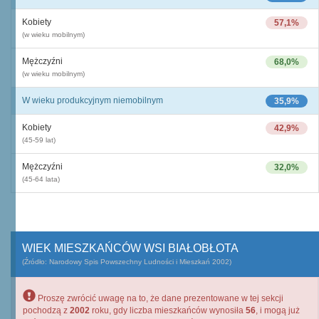
Kobiety
57,1%
(w wieku mobilnym)
Mężczyźni
68,0%
(w wieku mobilnym)
W wieku produkcyjnym niemobilnym
35,9%
Kobiety
42,9%
(45-59 lat)
Mężczyźni
32,0%
(45-64 lata)
WIEK MIESZKAŃCÓW WSI BIAŁOBŁOTA
(Źródło: Narodowy Spis Powszechny Ludności i Mieszkań 2002)
Proszę zwrócić uwagę na to, że dane prezentowane w tej sekcji
pochodzą z
2002
roku, gdy liczba mieszkańców wynosiła
56
, i mogą już