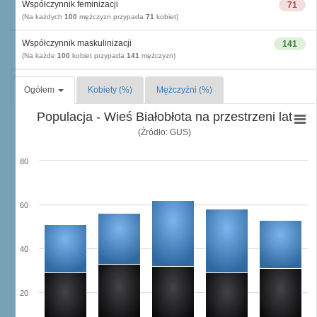
Współczynnik feminizacji
71
(Na każdych
100
mężczyzn przypada
71
kobiet)
Współczynnik maskulinizacji
141
(Na każde
100
kobiet przypada
141
mężczyzn)
Ogółem
Kobiety (%)
Mężczyźni (%)
Populacja - Wieś Białobłota na przestrzeni lat
(Źródło: GUS)
80
60
40
20