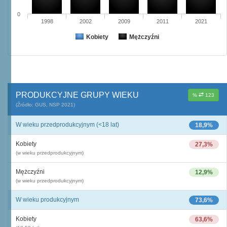
0
1998
2002
2009
2011
2021
Kobiety
Mężczyźni
PRODUKCYJNE GRUPY WIEKU
%
123
(Źródło: GUS, NSP 2021)
W wieku przedprodukcyjnym (<18 lat)
18,9%
Kobiety
27,3%
(w wieku przedprodukcyjnym)
Mężczyźni
12,9%
(w wieku przedprodukcyjnym)
W wieku produkcyjnym
73,6%
Kobiety
63,6%