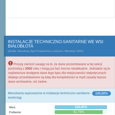
INSTALACJE TECHNICZNO-SANITARNE WE WSI
BIAŁOBŁOTA
(Źródło: Narodowy Spis Powszechny Ludności i Mieszkań 2002)
Proszę zwrócić uwagę na to, że dane prezentowane w tej sekcji
pochodzą z
2002
roku i mogą już być mocno nieaktualne. Jednakże są to
najświeższe dostępne dane tego typu dla miejscowości statystycznych
dlatego przedstawione są tutaj dla kompletności w myśl zasady lepsze
dane archiwalne, niż żadne.
Mieszkania wyposażone w instalacje techniczno-sanitarne -
100,00%
wodociąg
100,00%
Wieś
91,76%
Podlaskie