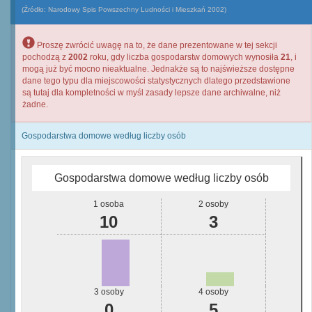
(Źródło: Narodowy Spis Powszechny Ludności i Mieszkań 2002)
Proszę zwrócić uwagę na to, że dane prezentowane w tej sekcji
pochodzą z
2002
roku, gdy liczba gospodarstw domowych wynosiła
21
, i
mogą już być mocno nieaktualne. Jednakże są to najświeższe dostępne
dane tego typu dla miejscowości statystycznych dlatego przedstawione
są tutaj dla kompletności w myśl zasady lepsze dane archiwalne, niż
żadne.
Gospodarstwa domowe według liczby osób
Gospodarstwa domowe według liczby osób
1 osoba
2 osoby
10
3
3 osoby
4 osoby
0
5