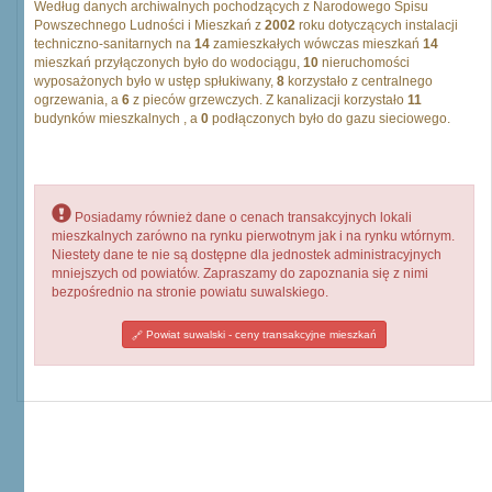
Według danych archiwalnych pochodzących z Narodowego Spisu
Powszechnego Ludności i Mieszkań z
2002
roku dotyczących instalacji
techniczno-sanitarnych na
14
zamieszkałych wówczas mieszkań
14
mieszkań przyłączonych było do wodociągu,
10
nieruchomości
wyposażonych było w ustęp spłukiwany,
8
korzystało z centralnego
ogrzewania, a
6
z pieców grzewczych. Z kanalizacji korzystało
11
budynków mieszkalnych , a
0
podłączonych było do gazu sieciowego.
Posiadamy również dane o cenach transakcyjnych lokali
mieszkalnych zarówno na rynku pierwotnym jak i na rynku wtórnym.
Niestety dane te nie są dostępne dla jednostek administracyjnych
mniejszych od powiatów. Zapraszamy do zapoznania się z nimi
bezpośrednio na stronie powiatu suwalskiego.
Powiat suwalski - ceny transakcyjne mieszkań