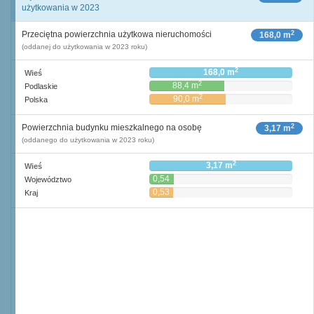
użytkowania w 2023
2
Przeciętna powierzchnia użytkowa nieruchomości
168,0 m
(oddanej do użytkowania w 2023 roku)
2
168,0 m
Wieś
2
88,4 m
Podlaskie
2
90,0 m
Polska
2
Powierzchnia budynku mieszkalnego na osobę
3,17 m
(oddanego do użytkowania w 2023 roku)
2
3,17 m
Wieś
0,54
Województwo
2
m
0,53
Kraj
2
m