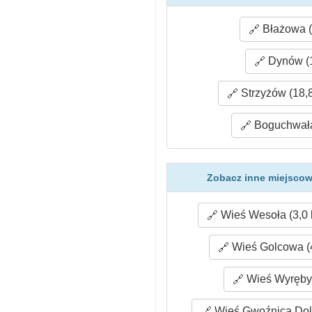
Błażowa (
Dynów (1
Strzyżów (18,
Boguchwała
Zobacz inne miejscow
Wieś Wesoła (3,0
Wieś Golcowa (
Wieś Wyręby 
Wieś Gwoźnica Doln