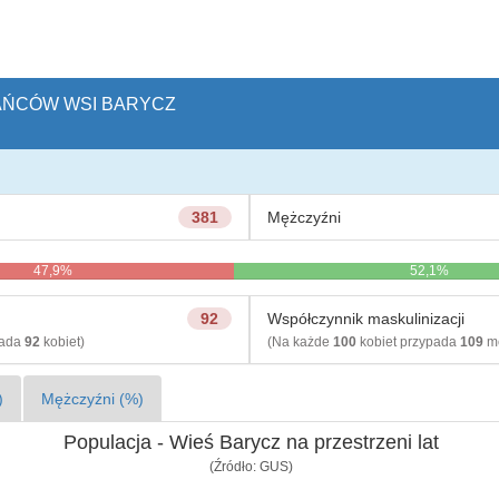
KAŃCÓW WSI BARYCZ
381
Mężczyźni
47,9%
52,1%
92
Współczynnik maskulinizacji
pada
92
kobiet)
(Na każde
100
kobiet przypada
109
mę
)
Mężczyźni (%)
Populacja - Wieś Barycz na przestrzeni lat
(Źródło: GUS)