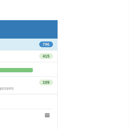
796
415
109
żczyzn)