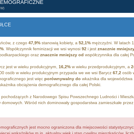
DEMOGRAFICZNE
ÓW)
UŁCE
ńców, z czego
47,9%
stanowią kobiety, a
52,1%
mężczyźni. W latach 1
1%
. Współczynnik feminizacji we wsi wynosi
92
i jest
znacznie mniejsz
 podkarpackiego oraz
znacznie mniejszy od
współczynnika dla całej Po
cz jest w wieku produkcyjnym,
16,2%
w wieku przedprodukcyjnym, a
2
00 osób w wieku produkcyjnym przypada we we wsi Barycz
67,2
osób w
ograficznego jest więc
porównywalny do
wkażnika dla województwa 
każnika obciążenia demograficznego dla całej Polski.
h pochodzących z Narodowego Spisu Powszechnego Ludności i Miesz
 domowych. Wśród nich dominowały gospodarstwa zamieszkałe prze
ograficznych jest mocno ograniczona dla miejscowości statystycznyc
więcej wskaźników m.in. aktualny wiek i stan cywilny mieszkańców, lic