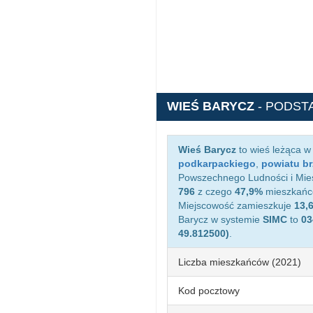
WIEŚ BARYCZ
- PODST
Wieś Barycz
to wieś leżąca w
podkarpackiego
,
powiatu b
Powszechnego Ludności i Miesz
796
z czego
47,9%
mieszkańcó
Miejscowość zamieszkuje
13,
Barycz w systemie
SIMC
to
03
49.812500)
.
Liczba mieszkańców (2021)
Kod pocztowy