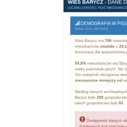
WIEŚ BARYCZ
- DANE 
(LICZBA LUDNOŚCI, PŁEĆ MIESZKAŃC
DEMOGRAFIA W PIG
(Źródło: GUS, NSP 2021)
Wieś Barycz ma
796
mieszka
mieszkańców
zmalała
o
25,
feminizacji dla województwa
59,8%
mieszkańców wsi Bary
wieku poprodukcyjnym. Na 1
Ten wskaźnik obciążenia dem
nieznacznie mniejszy od
ws
Według danych archiwalnyc
Barycz było
280
gospodarstw
takich gospodarstw były
83
.
Dostępność danych dem
dostępnych jest znacznie 