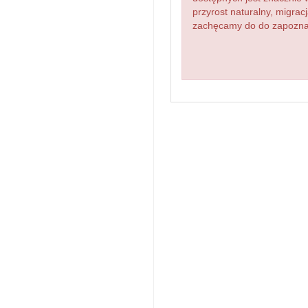
przyrost naturalny, migr
zachęcamy do do zapoznan