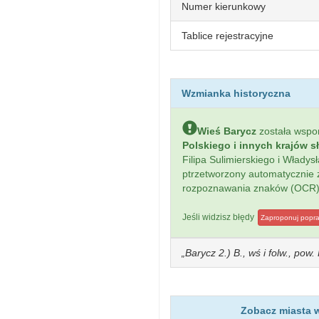
Numer kierunkowy
Tablice rejestracyjne
Wzmianka historyczna
Wieś Barycz
została wsp
Polskiego i innych krajów s
Filipa Sulimierskiego i Włady
ptrzetworzony automatycznie
rozpoznawania znaków (OCR)
Jeśli widzisz błędy
Zaproponuj popr
Barycz 2.) B., wś i folw., po
Zobacz miasta w