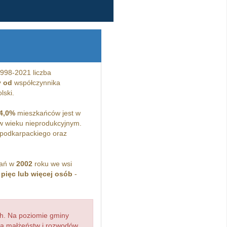
998-2021 liczba
y od
współczynnika
lski.
4,0%
mieszkańców jest w
 wieku nieprodukcyjnym.
podkarpackiego oraz
kań w
2002
roku we wsi
z
pięc lub więcej osób
-
h. Na poziomie gminy
zba małżeństw i rozwodów,