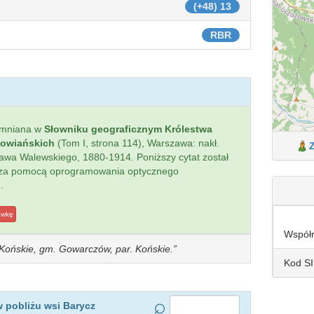
(+48) 13
RBR
omniana w
Słowniku geograficznym Królestwa
łowiańskich
(Tom I, strona 114), Warszawa: nakł.
sława Walewskiego, 1880-1914. Poniższy cytat został
 za pomocą oprogramowania optycznego
.
awkę
Współ
w. Końskie, gm. Gowarczów, par. Końskie.
Kod S
 pobliżu wsi Barycz