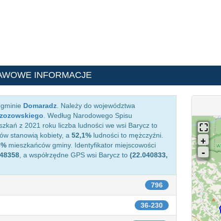
AWOWE INFORMACJE
 gminie
Domaradz
. Należy do województwa
rzozowskiego
. Według Narodowego Spisu
kań z 2021 roku liczba ludności we wsi Barycz to
w stanowią kobiety, a
52,1%
ludności to mężczyźni.
6%
mieszkańców gminy. Identyfikator miejscowości
48358
, a współrzędne GPS wsi Barycz to
(22.040833,
796
36-230