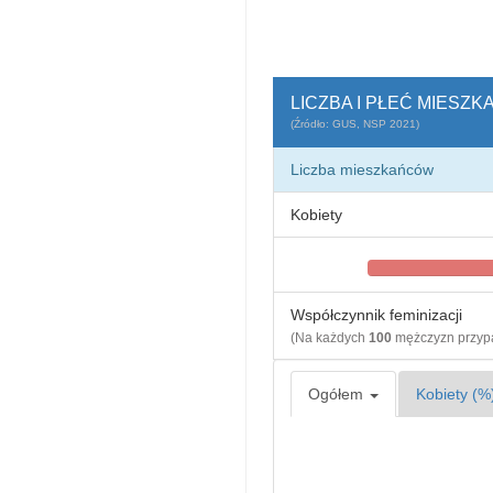
LICZBA I PŁEĆ MIESZ
(Źródło: GUS, NSP 2021)
Liczba mieszkańców
Kobiety
Współczynnik feminizacji
(Na każdych
100
mężczyzn przy
Ogółem
Kobiety (%