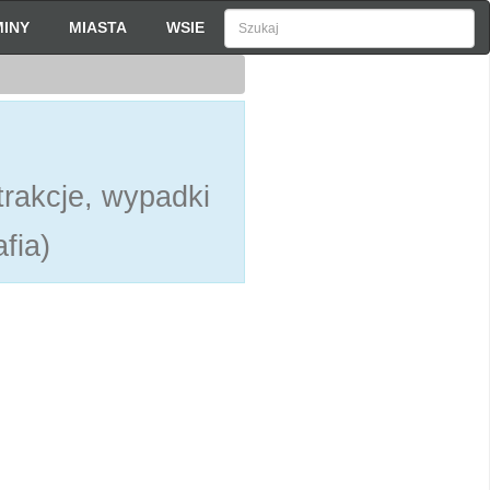
INY
MIASTA
WSIE
rakcje, wypadki
fia)