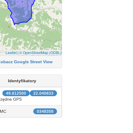
Leaflet
|
© OpenStreetMap (ODBL)
Zobacz Google Street View
Identyfikatory
49.812500
22.040833
rzędne GPS
IMC
0348358