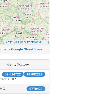
Leaflet
|
© OpenStreetMap (ODBL)
Zobacz Google Street View
Identyfikatory
52.814722
14.602222
rzędne GPS
IMC
0779420