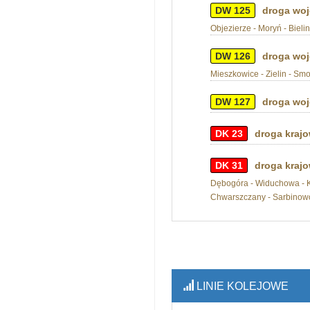
DW 125
droga woj
Objezierze - Moryń - Bielin
DW 126
droga woj
Mieszkowice - Zielin - Smo
DW 127
droga woj
DK 23
droga krajo
DK 31
droga krajo
Dębogóra - Widuchowa - Kr
Chwarszczany - Sarbinowo -
LINIE KOLEJOWE