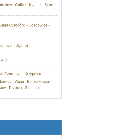
ostów - Golice - Klępicz - Stare
 Stare Łysogórki - Gozdowice -
rgomyśl - Dębno)
owo)
we Czarnowo - Krzypnica -
kowice - Wicin - Boleszkowice -
ów - Drzecin - Słubice)