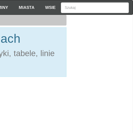
INY
MIASTA
WSIE
bach
i, tabele, linie