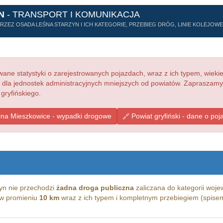
N
- TRANSPORT I KOMUNIKACJA
EZ OSADA LEŚNA STARZYN I ICH KATEGORIE, PRZEBIEG DRÓG, LINIE KOLEJOWE,
ne statystyki o zarejestrowanych pojazdach, wraz z ich typem, wieki
e dla jednostek administracyjnych mniejszych od powiatów. Zapraszamy
gryfińskiego.
na Mieszkowice - wypadki drogowe
Powiat gryfiński - dane o po
yn nie przechodzi
żadna droga publiczna
zaliczana do kategorii wojew
g w promieniu
10 km
wraz z ich typem i kompletnym przebiegiem (spisem