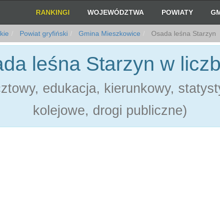
RANKINGI
WOJEWÓDZTWA
POWIATY
GM
kie
Powiat gryfiński
Gmina Mieszkowice
Osada leśna Starzyn
da leśna Starzyn w licz
towy, edukacja, kierunkowy, statystyk
kolejowe, drogi publiczne)