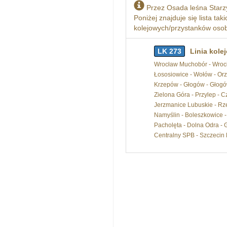
Przez Osada leśna Starz
Poniżej znajduje się lista tak
kolejowych/przystanków osobo
LK 273
Linia kole
Wrocław Muchobór - Wrocła
Łososiowice - Wołów - Or
Krzepów - Głogów - Głogów
Zielona Góra - Przylep - C
Jerzmanice Lubuskie - Rze
Namyślin - Boleszkowice - 
Pacholęta - Dolna Odra - G
Centralny SPB - Szczecin 