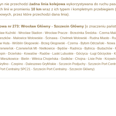
yn nie przechodzi
żadna linia kolejowa
wykorzystywana do ruchu pasa
ich linii w promieniu
10 km
wraz z ich typem i kompletnym przebiegiem (
wych, przez które przechodzi dana linia).
jowa nr 273: Wrocław Główny - Szczecin Główny
[o znaczeniu pań
w Kuźniki - Wrocław Stadion - Wrocław Pracze - Brzezinka Średzka - Czerna Mała 
zeszków - Małowice Wołowskie - Ścinawa - Chełmek Wołowski - Rudna Miasto - R
 Huta - Wróblin Głogowski - Brzeg Głogowski - Czerna - Bytom Odrzański - Nowa Sól
zerwieńsk - Czerwieńsk Mt - Nietkowice - Będów - Radnica - Bytnica - Budachów - P
pin - Drzeńsko - Kowalów - Radów - Laski Lubuskie - Górzyca - Ługi Górzyckie - K
Mieszkowice - Bielin - Witnica Chojeńska - Godków - Chojna - Lisie Pole - Krzywin
ryfino - Czepino - Daleszewo Gryfińskie - Szczecin Podjuchy - Szczecin Port Centr
Port Centralny SPC21 - Szczecin Port Centralny - Szczecin Główny)