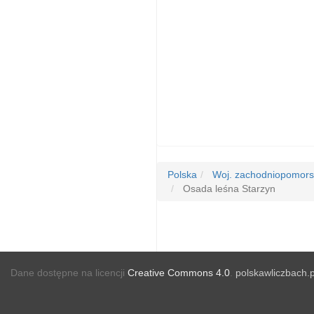
Polska
Woj. zachodniopomors
Osada leśna Starzyn
Dane dostępne na licencji
Creative Commons 4.0
.
polskawliczbach.p