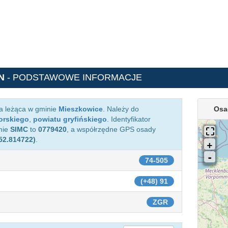
N
- PODSTAWOWE INFORMACJE
a leżąca w gminie
Mieszkowice
. Należy do
Osa
orskiego
,
powiatu gryfińskiego
. Identyfikator
mie
SIMC
to
0779420
, a współrzędne GPS osady
52.814722)
.
74-505
(+48) 91
ZGR