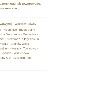
żerskiego lub towarowego.
spisem stacji
stwowym]
(Wrocław Główny -
- Księginice - Brzeg Dolny -
udna Gwizdanów - Grębocice -
 - Niedoradz - Stary Kisielin -
liszka - Gądków Wielki -
ostrzyn - Kostrzyn Towarowy -
 Gryfiński - Widuchowa -
alny SPA - Szczecin Port