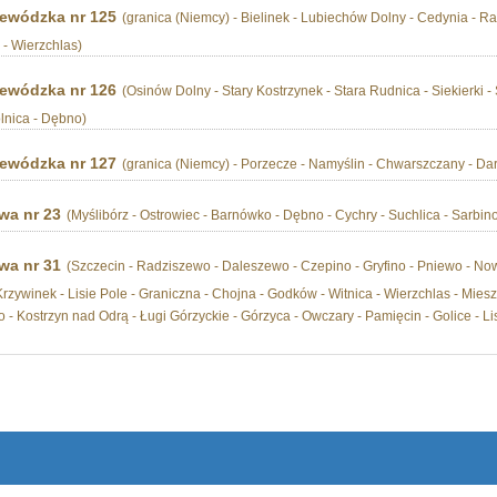
ewódzka nr 125
(granica (Niemcy) - Bielinek - Lubiechów Dolny - Cedynia - Rad
 - Wierzchlas)
ewódzka nr 126
(Osinów Dolny - Stary Kostrzynek - Stara Rudnica - Siekierki -
lnica - Dębno)
ewódzka nr 127
(granica (Niemcy) - Porzecze - Namyślin - Chwarszczany - Da
wa nr 23
(Myślibórz - Ostrowiec - Barnówko - Dębno - Cychry - Suchlica - Sarbin
wa nr 31
(Szczecin - Radziszewo - Daleszewo - Czepino - Gryfino - Pniewo - No
zywinek - Lisie Pole - Graniczna - Chojna - Godków - Witnica - Wierzchlas - Miesz
 Kostrzyn nad Odrą - Ługi Górzyckie - Górzyca - Owczary - Pamięcin - Golice - Lis