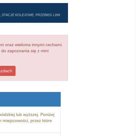
 STACJE KOLEJOWE, PRZEBIEG LINII
em oraz wieloma innymi cechami.
 do zapoznania się z nimi
jazdach
ódzkiej lub wyższej. Poniżej
 miejscowości, przez które