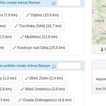
iżu osady leśnej Starzyn
e (7,9 km)
Dębno (10,6 km)
 km)
Trzcińsko-Zdrój (16,7 km)
0,3 km)
Myślibórz (21,6 km)
km)
Kostrzyn nad Odrą (25,5 km)
w pobliżu osady leśnej Starzyn
 (1,0 km)
Wieś Zielin (2,4 km)
Współ
Kod S
2,8 km)
Wieś Smolnica (3,8 km)
3 km)
Osada Dobrogoszcz (4,6 km)