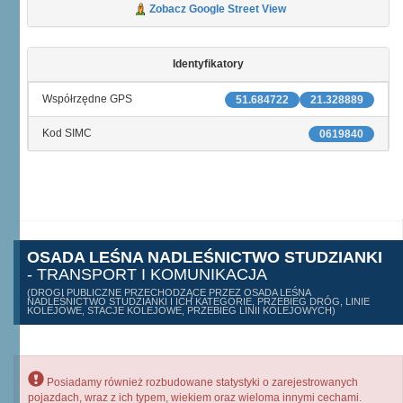
Zobacz Google Street View
Identyfikatory
Współrzędne GPS
51.684722
21.328889
Kod SIMC
0619840
OSADA LEŚNA NADLEŚNICTWO STUDZIANKI
- TRANSPORT I KOMUNIKACJA
(DROGI PUBLICZNE PRZECHODZĄCE PRZEZ OSADA LEŚNA
NADLEŚNICTWO STUDZIANKI I ICH KATEGORIE, PRZEBIEG DRÓG, LINIE
KOLEJOWE, STACJE KOLEJOWE, PRZEBIEG LINII KOLEJOWYCH)
Posiadamy również rozbudowane statystyki o zarejestrowanych
pojazdach, wraz z ich typem, wiekiem oraz wieloma innymi cechami.