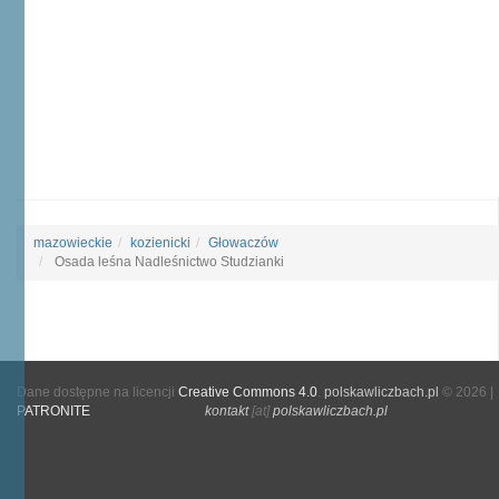
mazowieckie
kozienicki
Głowaczów
Osada leśna Nadleśnictwo Studzianki
Dane dostępne na licencji
Creative Commons 4.0
.
polskawliczbach.pl
© 2026 |
PATRONITE
kontakt
[at]
polskawliczbach.pl