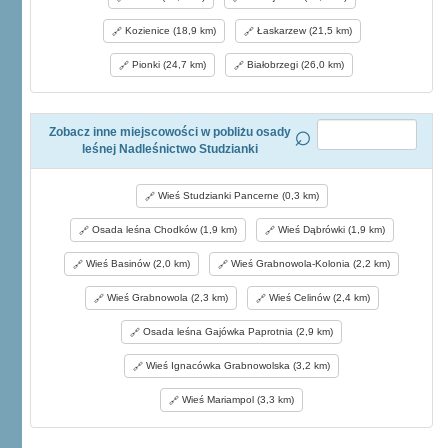
Kozienice (18,9 km)
Łaskarzew (21,5 km)
Pionki (24,7 km)
Białobrzegi (26,0 km)
Zobacz inne miejscowości w pobliżu osady
leśnej Nadleśnictwo Studzianki
Wieś Studzianki Pancerne (0,3 km)
Osada leśna Chodków (1,9 km)
Wieś Dąbrówki (1,9 km)
Wieś Basinów (2,0 km)
Wieś Grabnowola-Kolonia (2,2 km)
Wieś Grabnowola (2,3 km)
Wieś Celinów (2,4 km)
Osada leśna Gajówka Paprotnia (2,9 km)
Wieś Ignacówka Grabnowolska (3,2 km)
Wieś Mariampol (3,3 km)