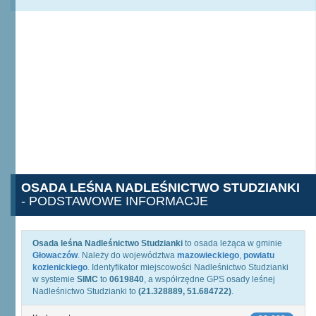
OSADA LEŚNA NADLEŚNICTWO STUDZIANKI
- PODSTAWOWE INFORMACJE
Osada leśna Nadleśnictwo Studzianki
to osada leżąca w gminie
Głowaczów
. Należy do województwa
mazowieckiego
,
powiatu
kozienickiego
. Identyfikator miejscowości Nadleśnictwo Studzianki
w systemie
SIMC
to
0619840
, a współrzędne GPS osady leśnej
Nadleśnictwo Studzianki to
(21.328889, 51.684722)
.