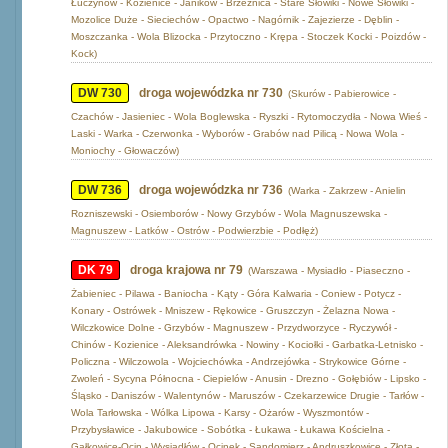
Łuczynów - Kozienice - Janików - Brzeźnica - Stare Słowiki - Nowe Słowiki -
Mozolice Duże - Sieciechów - Opactwo - Nagórnik - Zajezierze - Dęblin -
Moszczanka - Wola Blizocka - Przytoczno - Krępa - Stoczek Kocki - Poizdów -
Kock)
DW 730
droga wojewódzka nr 730
(Skurów - Pabierowice -
Czachów - Jasieniec - Wola Boglewska - Ryszki - Rytomoczydła - Nowa Wieś -
Laski - Warka - Czerwonka - Wyborów - Grabów nad Pilicą - Nowa Wola -
Moniochy - Głowaczów)
DW 736
droga wojewódzka nr 736
(Warka - Zakrzew - Anielin
Rozniszewski - Osiemborów - Nowy Grzybów - Wola Magnuszewska -
Magnuszew - Latków - Ostrów - Podwierzbie - Podłęż)
DK 79
droga krajowa nr 79
(Warszawa - Mysiadło - Piaseczno -
Żabieniec - Pilawa - Baniocha - Kąty - Góra Kalwaria - Coniew - Potycz -
Konary - Ostrówek - Mniszew - Rękowice - Gruszczyn - Żelazna Nowa -
Wilczkowice Dolne - Grzybów - Magnuszew - Przydworzyce - Ryczywół -
Chinów - Kozienice - Aleksandrówka - Nowiny - Kociołki - Garbatka-Letnisko -
Policzna - Wilczowola - Wojciechówka - Andrzejówka - Strykowice Górne -
Zwoleń - Sycyna Północna - Ciepielów - Anusin - Drezno - Gołębiów - Lipsko -
Śląsko - Daniszów - Walentynów - Maruszów - Czekarzewice Drugie - Tarłów -
Wola Tarłowska - Wólka Lipowa - Karsy - Ożarów - Wyszmontów -
Przybysławice - Jakubowice - Sobótka - Łukawa - Łukawa Kościelna -
Gałkowice-Ocin - Wysiadłów - Ocinek - Sandomierz - Andruszkowice - Złota -