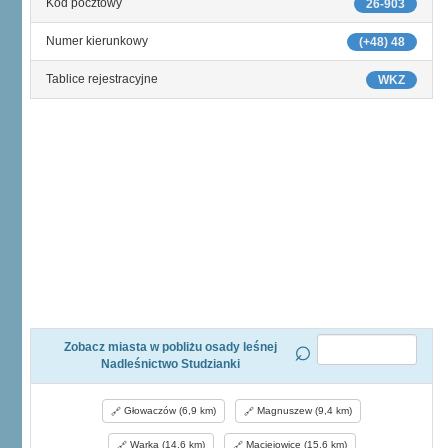
Kod pocztowy
26-903
Numer kierunkowy
(+48) 48
Tablice rejestracyjne
WKZ
Zobacz miasta w pobliżu osady leśnej
Nadleśnictwo Studzianki
Głowaczów (6,9 km)
Magnuszew (9,4 km)
Warka (14,6 km)
Maciejowice (15,6 km)