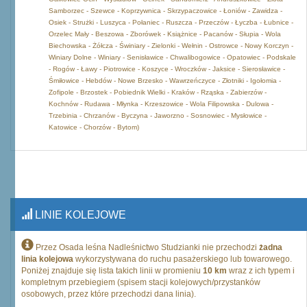
Samborzec - Szewce - Koprzywnica - Skrzypaczowice - Łoniów - Zawidza -
Osiek - Strużki - Luszyca - Połaniec - Ruszcza - Przeczów - Łyczba - Łubnice -
Orzelec Mały - Beszowa - Zborówek - Książnice - Pacanów - Słupia - Wola
Biechowska - Żółcza - Świniary - Zielonki - Wełnin - Ostrowce - Nowy Korczyn -
Winiary Dolne - Winiary - Senisławice - Chwalibogowice - Opatowiec - Podskale
- Rogów - Ławy - Piotrowice - Koszyce - Wroczków - Jaksice - Sierosławice -
Śmiłowice - Hebdów - Nowe Brzesko - Wawrzeńczyce - Złotniki - Igołomia -
Zofipole - Brzostek - Pobiednik Wielki - Kraków - Rząska - Zabierzów -
Kochnów - Rudawa - Młynka - Krzeszowice - Wola Filipowska - Dulowa -
Trzebinia - Chrzanów - Byczyna - Jaworzno - Sosnowiec - Mysłowice -
Katowice - Chorzów - Bytom)
LINIE KOLEJOWE
Przez Osada leśna Nadleśnictwo Studzianki nie przechodzi
żadna
linia kolejowa
wykorzystywana do ruchu pasażerskiego lub towarowego.
Poniżej znajduje się lista takich linii w promieniu
10 km
wraz z ich typem i
kompletnym przebiegiem (spisem stacji kolejowych/przystanków
osobowych, przez które przechodzi dana linia).