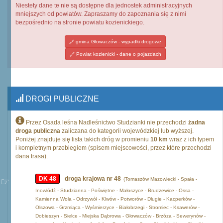
Niestety dane te nie są dostępne dla jednostek administracyjnych
mniejszych od powiatów. Zapraszamy do zapoznania się z nimi
bezpośrednio na stronie powiatu kozienickiego.
gmina Głowaczów - wypadki drogowe
Powiat kozienicki - dane o pojazdach
DROGI PUBLICZNE
Przez Osada leśna Nadleśnictwo Studzianki nie przechodzi
żadna
droga publiczna
zaliczana do kategorii wojewódzkiej lub wyższej.
Poniżej znajduje się lista takich dróg w promieniu
10 km
wraz z ich typem
i kompletnym przebiegiem (spisem miejscowości, przez które przechodzi
dana trasa).
DK 48
droga krajowa nr 48
(Tomaszów Mazowiecki - Spała -
Inowłódź - Studzianna - Poświętne - Małoszyce - Brudzewice - Ossa -
Kamienna Wola - Odrzywół - Klwów - Potworów - Długie - Kacperków -
Olszowa - Grzmiąca - Wyśmierzyce - Białobrzegi - Stromiec - Ksawerów -
Dobieszyn - Sielce - Miejska Dąbrowa - Głowaczów - Brzóza - Sewerynów -