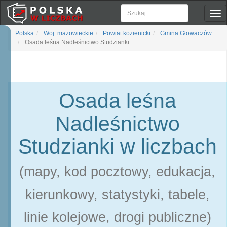
Pok
naw
Polska
Woj. mazowieckie
Powiat kozienicki
Gmina Głowaczów
Osada leśna Nadleśnictwo Studzianki
Osada leśna
Nadleśnictwo
Studzianki w liczbach
(mapy, kod pocztowy, edukacja,
kierunkowy, statystyki, tabele,
linie kolejowe, drogi publiczne)