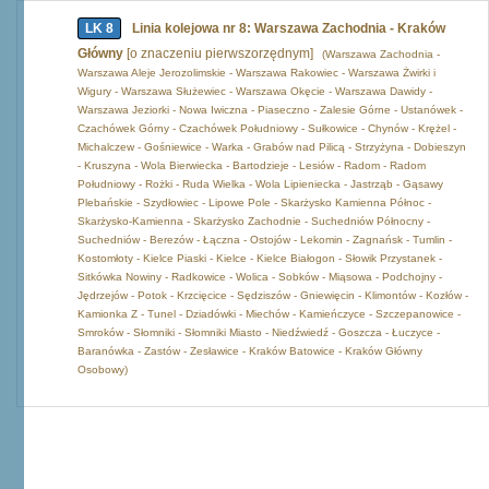
LK 8
Linia kolejowa nr 8: Warszawa Zachodnia - Kraków
Główny
[o znaczeniu pierwszorzędnym]
(Warszawa Zachodnia -
Warszawa Aleje Jerozolimskie - Warszawa Rakowiec - Warszawa Żwirki i
Wigury - Warszawa Służewiec - Warszawa Okęcie - Warszawa Dawidy -
Warszawa Jeziorki - Nowa Iwiczna - Piaseczno - Zalesie Górne - Ustanówek -
Czachówek Górny - Czachówek Południowy - Sułkowice - Chynów - Krężel -
Michalczew - Gośniewice - Warka - Grabów nad Pilicą - Strzyżyna - Dobieszyn
- Kruszyna - Wola Bierwiecka - Bartodzieje - Lesiów - Radom - Radom
Południowy - Rożki - Ruda Wielka - Wola Lipieniecka - Jastrząb - Gąsawy
Plebańskie - Szydłowiec - Lipowe Pole - Skarżysko Kamienna Północ -
Skarżysko-Kamienna - Skarżysko Zachodnie - Suchedniów Północny -
Suchedniów - Berezów - Łączna - Ostojów - Lekomin - Zagnańsk - Tumlin -
Kostomłoty - Kielce Piaski - Kielce - Kielce Białogon - Słowik Przystanek -
Sitkówka Nowiny - Radkowice - Wolica - Sobków - Miąsowa - Podchojny -
Jędrzejów - Potok - Krzcięcice - Sędziszów - Gniewięcin - Klimontów - Kozłów -
Kamionka Z - Tunel - Dziadówki - Miechów - Kamieńczyce - Szczepanowice -
Smroków - Słomniki - Słomniki Miasto - Niedźwiedź - Goszcza - Łuczyce -
Baranówka - Zastów - Zesławice - Kraków Batowice - Kraków Główny
Osobowy)