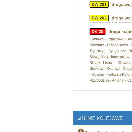
DW 201
droga woj
DW 202
droga woj
DK 25
droga krajo
Kołdowo - Człuchów - Ględo
Niechorz - Przepałkowo -
Tryszczyn - Bydgoszcz - Br
Sławęcinek - Inowrocław - 
Skulsk - Lisewo - Kijowiec
Główiew - Rychwał - Siąszy
- Russów - Kokanin-Koloni
Przygodzice - Antonin - Cz
LINIE KOLEJOWE