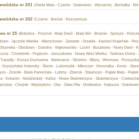
ewódzka nr 201
(Gwda Mała - Czarne - Grabowiec - Wyczechy - Bernatka - Biń
ewódzka nr 202
(Czarne - Breńsk - Rzeczenica)
wa nr 25
(Bobolice - Przyrost - Biały Dwór - Biały Bór - Brzezie - Sporysz - Rzecz
wo - Jęczniki Wielkie - Wierzchowo - Zamarte - Orzełek - Kamień Krajeński - Płoc
 Olszewka - Obodowo - Dziedno - Mąkowarsko - Lucim - Buszkowo - Nowy Dwór - Ko
zoza - Chmielniki - Prądocin - Januszkowo - Nowa Wieś Wielka - Tarkowo Dolne - Zł
Tupadły - Krusza Duchowna - Markowice - Strzelno - Młyny - Wronowy - Proszyska -
 - Szyszyńskie Holendry - Ślesin - Lubomyśle - Mikorzyn - Honoratka - Konin - Star
ce - Zosinki - Biała Panieńska - Lubiny - Zbiersk - Stawiszyn - Piątek Mały - Piątek
a - Kokanin - Niedźwiady - Kalisz - Nowe Skalmierzyce - Skalmierzyce - Czekanów 
arnylas - Chojnik - Międzybórz - Ose - Oska Piła - Drołtowice - Katiusza - Sokołowic