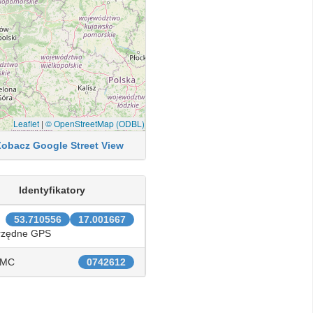
Leaflet
|
© OpenStreetMap (ODBL)
Zobacz Google Street View
Identyfikatory
53.710556
17.001667
rzędne GPS
IMC
0742612