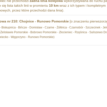
iec nie przechodzi
żadna linia kolejowa
wykorzystywana do ruchu pa
się lista takich linii w promieniu
10 km
wraz z ich typem i kompletnym 
wych, przez które przechodzi dana linia).
jowa nr 210: Chojnice - Runowo Pomorskie
[o znaczeniu pierwszor
Biskupnica - Bińcze - Domisław - Czarne - Żółtnica - Czarnobór - Szczecinek - Jel
 Żelisławie Pomorskie - Bobrowo Pomorskie - Złocieniec - Rzęśnica - Suliszewo D
wiecko - Węgorzyno - Runowo Pomorskie)