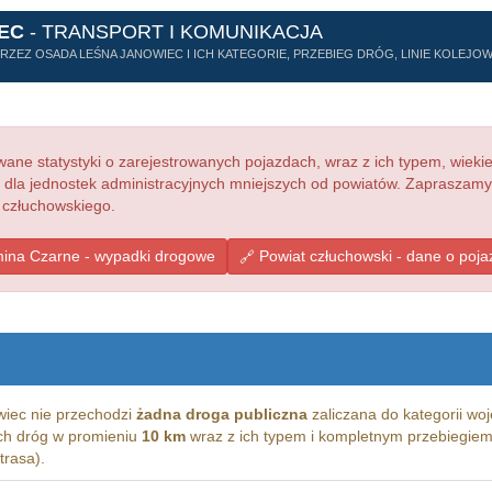
EC
- TRANSPORT I KOMUNIKACJA
ZEZ OSADA LEŚNA JANOWIEC I ICH KATEGORIE, PRZEBIEG DRÓG, LINIE KOLEJOWE
ne statystyki o zarejestrowanych pojazdach, wraz z ich typem, wieki
e dla jednostek administracyjnych mniejszych od powiatów. Zapraszamy
 człuchowskiego.
ina Czarne - wypadki drogowe
Powiat człuchowski - dane o poj
iec nie przechodzi
żadna droga publiczna
zaliczana do kategorii woj
kich dróg w promieniu
10 km
wraz z ich typem i kompletnym przebiegiem
trasa).