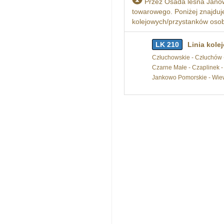
Przez Osada leśna Janow
towarowego. Poniżej znajduje 
kolejowych/przystanków osobo
LK 210
Linia kole
Człuchowskie - Człuchów - 
Czarne Małe - Czaplinek -
Jankowo Pomorskie - Wie