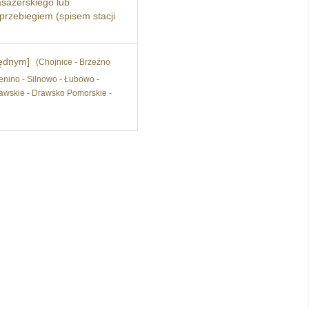
sażerskiego lub
przebiegiem (spisem stacji
zędnym]
(Chojnice - Brzeźno
enino - Silnowo - Łubowo -
rawskie - Drawsko Pomorskie -