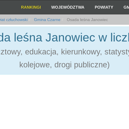
RANKINGI
WOJEWÓDZTWA
POWIATY
GM
at człuchowski
Gmina Czarne
Osada leśna Janowiec
a leśna Janowiec w lic
towy, edukacja, kierunkowy, statystyk
kolejowe, drogi publiczne)