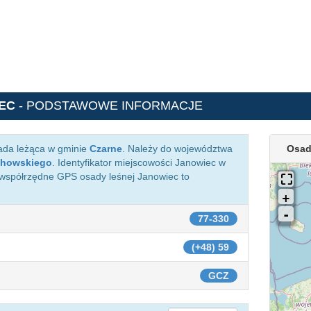
EC
- PODSTAWOWE INFORMACJE
ada leżąca w gminie
Czarne
. Należy do województwa
Osad
chowskiego
. Identyfikator miejscowości Janowiec w
 współrzędne GPS osady leśnej Janowiec to
77-330
(+48) 59
GCZ