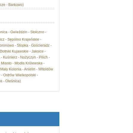
cze - Barkowo)
enica - Gwieździn - Stołczno -
icz - Sępólno Krajeńskie -
ronowo - Stopka - Gościeradz -
otniki Kujawskie - Jaksice -
 Kuśnierz - Nożyczyn - Pilich -
e Miasto - Modła Królewska -
 Mały Kolonia - Anielin - Witoldów
- Ostrów Wielkopolski -
e - Oleśnica)