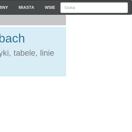
INY
MIASTA
WSIE
zbach
i, tabele, linie