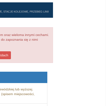
, STACJE KOLEJOWE, PRZEBIEG LINII
em oraz wieloma innymi cechami.
 do zapoznania się z nimi
azdach
ewódzkiej lub wyższej.
 (spisem miejscowości,