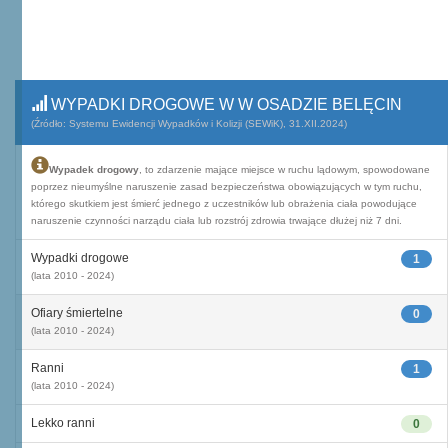
WYPADKI DROGOWE W W OSADZIE BELĘCIN
(Źródło: Systemu Ewidencji Wypadków i Kolizji (SEWiK), 31.XII.2024)
Wypadek drogowy
, to zdarzenie mające miejsce w ruchu lądowym, spowodowane
poprzez nieumyślne naruszenie zasad bezpieczeństwa obowiązujących w tym ruchu,
którego skutkiem jest śmierć jednego z uczestników lub obrażenia ciała powodujące
naruszenie czynności narządu ciała lub rozstrój zdrowia trwające dłużej niż 7 dni.
Wypadki drogowe
1
(lata 2010 - 2024)
Ofiary śmiertelne
0
(lata 2010 - 2024)
Ranni
1
(lata 2010 - 2024)
Lekko ranni
0