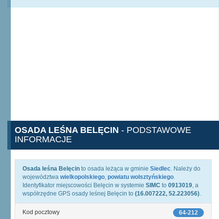
OSADA LEŚNA BELĘCIN
- PODSTAWOWE
INFORMACJE
Osada leśna Belęcin
to osada leżąca w gminie
Siedlec
. Należy do
województwa
wielkopolskiego
,
powiatu wolsztyńskiego
.
Identyfikator miejscowości Belęcin w systemie
SIMC
to
0913019
, a
współrzędne GPS osady leśnej Belęcin to
(16.007222, 52.223056)
.
Kod pocztowy
64-212