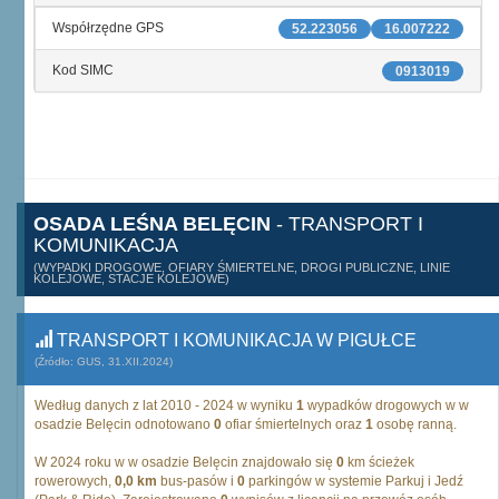
Współrzędne GPS
52.223056
16.007222
Kod SIMC
0913019
OSADA LEŚNA BELĘCIN
- TRANSPORT I
KOMUNIKACJA
(WYPADKI DROGOWE, OFIARY ŚMIERTELNE, DROGI PUBLICZNE, LINIE
KOLEJOWE, STACJE KOLEJOWE)
TRANSPORT I KOMUNIKACJA W PIGUŁCE
(Źródło: GUS, 31.XII.2024)
Według danych z lat 2010 - 2024 w wyniku
1
wypadków drogowych w w
osadzie Belęcin odnotowano
0
ofiar śmiertelnych oraz
1
osobę ranną.
W 2024 roku w w osadzie Belęcin znajdowało się
0
km ścieżek
rowerowych,
0,0 km
bus-pasów i
0
parkingów w systemie Parkuj i Jedź