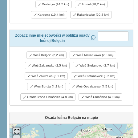
Wolsztyn (14,2 km)
Trzciel (18,2 km)
Kargowa (19,4 km)
Rakoniewice (20,4 km)
Zobacz inne miejscowości w pobliżu osady
leśnej Belęcin
Wieś Belęcin (2,2 km)
Wieś Mariankowo (2,3 km)
Wieś Zakrzewko (2,5 km)
Wieś Stefanowo (2,7 km)
Wieś Zakrzewo (3,1 km)
Wieś Stefanowice (3,6 km)
Wieś Boruja (4,2 km)
Wieś Godziszewo (4,5 km)
Osada leśna Chrośnica (4,8 km)
Wieś Chrośnica (4,9 km)
Osada leśna Belęcin na mapie