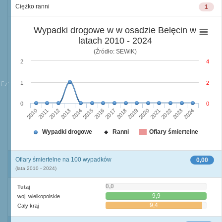
Ciężko ranni
1
Wypadki drogowe w w osadzie Belęcin w
latach 2010 - 2024
(Źródło: SEWiK)
2
4
1
2
0
0
2010
2015
2020
2013
2018
2023
2011
2016
2021
2014
2019
2024
2012
2017
2022
Wypadki drogowe
Ranni
Ofiary śmiertelne
Ofiary śmiertelne na 100 wypadków
0,00
(lata 2010 - 2024)
0,0
Tutaj
9,9
woj. wielkopolskie
9,4
Cały kraj