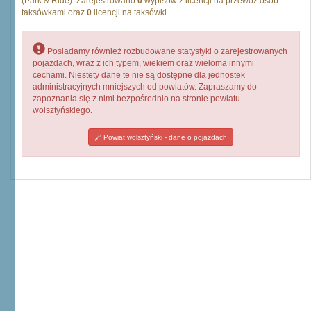
(Park & Ride). Zarejestrowano
0
wypisów z licencji na przewóz osób
taksówkami oraz
0
licencji na taksówki.
Posiadamy również rozbudowane statystyki o zarejestrowanych
pojazdach, wraz z ich typem, wiekiem oraz wieloma innymi
cechami. Niestety dane te nie są dostępne dla jednostek
administracyjnych mniejszych od powiatów. Zapraszamy do
zapoznania się z nimi bezpośrednio na stronie powiatu
wolsztyńskiego.
Powiat wolsztyński - dane o pojazdach