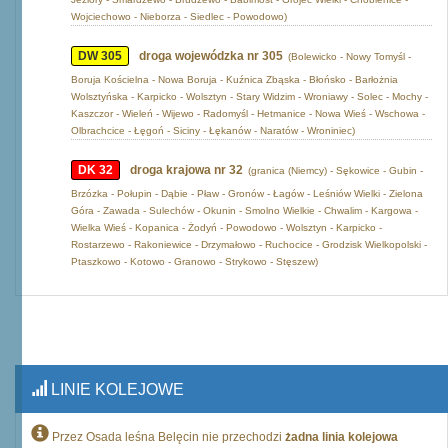
Wojciechowo - Nieborza - Siedlec - Powodowo)
DW 305
droga wojewódzka nr 305
(Bolewicko - Nowy Tomyśl -
Boruja Kościelna - Nowa Boruja - Kuźnica Zbąska - Błońsko - Barłożnia
Wolsztyńska - Karpicko - Wolsztyn - Stary Widzim - Wroniawy - Solec - Mochy -
Kaszczor - Wieleń - Wijewo - Radomyśl - Hetmanice - Nowa Wieś - Wschowa -
Olbrachcice - Łęgoń - Siciny - Łękanów - Naratów - Wroniniec)
DK 32
droga krajowa nr 32
(granica (Niemcy) - Sękowice - Gubin -
Brzózka - Połupin - Dąbie - Pław - Gronów - Łagów - Leśniów Wielki - Zielona
Góra - Zawada - Sulechów - Okunin - Smolno Wielkie - Chwalim - Kargowa -
Wielka Wieś - Kopanica - Żodyń - Powodowo - Wolsztyn - Karpicko -
Rostarzewo - Rakoniewice - Drzymałowo - Ruchocice - Grodzisk Wielkopolski -
Ptaszkowo - Kotowo - Granowo - Strykowo - Stęszew)
LINIE KOLEJOWE
Przez Osada leśna Belęcin nie przechodzi
żadna linia kolejowa