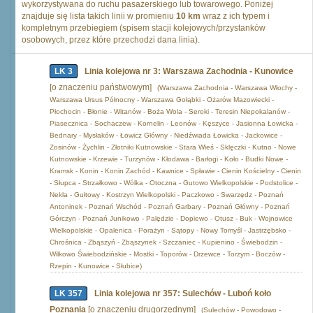
wykorzystywana do ruchu pasażerskiego lub towarowego. Poniżej
znajduje się lista takich linii w promieniu
10 km
wraz z ich typem i
kompletnym przebiegiem (spisem stacji kolejowych/przystanków
osobowych, przez które przechodzi dana linia).
LK 3
Linia kolejowa nr 3: Warszawa Zachodnia - Kunowice
[o znaczeniu państwowym]
(Warszawa Zachodnia - Warszawa Włochy -
Warszawa Ursus Północny - Warszawa Gołąbki - Ożarów Mazowiecki -
Płochocin - Błonie - Witanów - Boża Wola - Seroki - Teresin Niepokalanów -
Piasecznica - Sochaczew - Kornelin - Leonów - Kęszyce - Jasionna Łowicka -
Bednary - Mysłaków - Łowicz Główny - Niedźwiada Łowicka - Jackowice -
Zosinów - Żychlin - Złotniki Kutnowskie - Stara Wieś - Sklęczki - Kutno - Nowe
Kutnowskie - Krzewie - Turzynów - Kłodawa - Barłogi - Koło - Budki Nowe -
Kramsk - Konin - Konin Zachód - Kawnice - Spławie - Cienin Kościelny - Cienin
- Słupca - Strzałkowo - Wólka - Otoczna - Gutowo Wielkopolskie - Podstolice -
Nekla - Gułtowy - Kostrzyn Wielkopolski - Paczkowo - Swarzędz - Poznań
Antoninek - Poznań Wschód - Poznań Garbary - Poznań Główny - Poznań
Górczyn - Poznań Junikowo - Palędzie - Dopiewo - Otusz - Buk - Wojnowice
Wielkopolskie - Opalenica - Porażyn - Sątopy - Nowy Tomyśl - Jastrzębsko -
Chrośnica - Zbąszyń - Zbąszynek - Szczaniec - Kupienino - Świebodzin -
Wilkowo Świebodzińskie - Mostki - Toporów - Drzewce - Torzym - Boczów -
Rzepin - Kunowice - Słubice)
LK 357
Linia kolejowa nr 357: Sulechów - Luboń koło
Poznania
[o znaczeniu drugorzędnym]
(Sulechów - Powodowo -