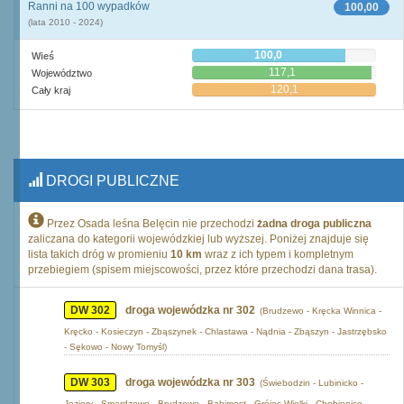
Ranni na 100 wypadków
100,00
(lata 2010 - 2024)
100,0
Wieś
117,1
Województwo
120,1
Cały kraj
DROGI PUBLICZNE
Przez Osada leśna Belęcin nie przechodzi
żadna droga publiczna
zaliczana do kategorii wojewódzkiej lub wyższej. Poniżej znajduje się
lista takich dróg w promieniu
10 km
wraz z ich typem i kompletnym
przebiegiem (spisem miejscowości, przez które przechodzi dana trasa).
DW 302
droga wojewódzka nr 302
(Brudzewo - Kręcka Winnica -
Kręcko - Kosieczyn - Zbąszynek - Chlastawa - Nądnia - Zbąszyn - Jastrzębsko
- Sękowo - Nowy Tomyśl)
DW 303
droga wojewódzka nr 303
(Świebodzin - Lubinicko -
Jeziory - Smardzewo - Brudzewo - Babimost - Grójec Wielki - Chobienice -