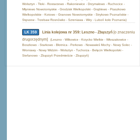
Wolsztyn - Tłoki - Rostarzewo - Rakoniewice - Drzymałowo - Ruchocice -
Młyniewo Nowotomyskie - Grodzisk Wielkopolski - Grąblewo - Ptaszkowo
Wielkopolskie - Kotowo - Granowo Nowotomyskie - Strykowo Poznańskie -
Stęszew - Trzebaw Rosnówko - Szreniawa - Wiry - Luboń koło Poznania)
LK 359
Linia kolejowa nr 359: Leszno - Zbąszyń
[o znaczeniu
drugorzędnym]
(Leszno - Wilkowice - Krzycko Wielkie - Włoszakowice -
Boszkowo - Starkowo - Błotnica - Perkowo - Nowawieś Mochy - Nowy Solec -
Wroniawy - Nowy Widzim - Wolsztyn - Tuchorza - Belęcin Wielkopolski -
Stefanowo - Zbąszyń Przedmieście - Zbąszyń)