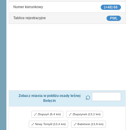
Numer kierunkowy
(+48) 68
Tablice rejestracyjne
PWL
Zobacz miasta w pobliżu osady leśnej
Belęcin
Zbąszyń (6,4 km)
Zbąszynek (13,2 km)
Nowy Tomyśl (13,4 km)
Babimost (13,9 km)