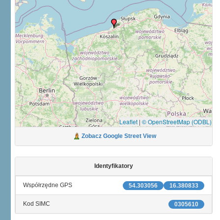
Leaflet
|
© OpenStreetMap (ODBL)
Zobacz Google Street View
Identyfikatory
Współrzędne GPS
54.303056
16.380833
Kod SIMC
0305610