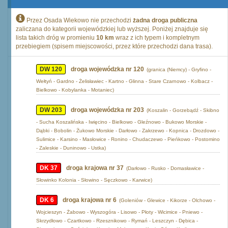
Przez Osada Wiekowo nie przechodzi
żadna droga publiczna
zaliczana do kategorii wojewódzkiej lub wyższej. Poniżej znajduje się
lista takich dróg w promieniu
10 km
wraz z ich typem i kompletnym
przebiegiem (spisem miejscowości, przez które przechodzi dana trasa).
DW 120
droga wojewódzka nr 120
(granica (Niemcy) - Gryfino -
Wełtyń - Gardno - Żelisławiec - Kartno - Glinna - Stare Czarnowo - Kolbacz -
Bielkowo - Kobylanka - Motaniec)
DW 203
droga wojewódzka nr 203
(Koszalin - Gorzebądź - Skibno
- Sucha Koszalińska - Iwięcino - Bielkowo - Gleźnowo - Bukowo Morskie -
Dąbki - Bobolin - Żukowo Morskie - Darłowo - Zakrzewo - Kopnica - Drozdowo -
Sulimice - Karsino - Masłowice - Ronino - Chudaczewo - Pieńkowo - Postomino
- Zaleskie - Duninowo - Ustka)
DK 37
droga krajowa nr 37
(Darłowo - Rusko - Domasławice -
Słowinko Kolonia - Słowino - Sęczkowo - Karwice)
DK 6
droga krajowa nr 6
(Goleniów - Glewice - Kikorze - Olchowo -
Wojcieszyn - Żabowo - Wyszogóra - Lisowo - Płoty - Wicimice - Pniewo -
Skrzydłowo - Czartkowo - Rzesznikowo - Rymań - Leszczyn - Dębica -