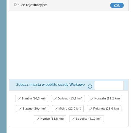
Tablice rejestracyjne
ZSL
Zobacz miasta w pobliżu osady Wiekowo
Sianów (10,3 km)
Darłowo (13,3 km)
Koszalin (18,2 km)
Sławno (20,4 km)
Mielno (22,0 km)
Polanów (28,6 km)
Kępice (33,8 km)
Bobolice (41,0 km)