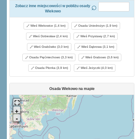
Zobacz inne miejscowości w pobliżu osady
Wiekowo
Wieś Wiekowice (1,4 km)
Osada Uniedrożyn (1,9 km)
Wieś Dobiesław (2,4 km)
Wieś Przystawy (2,7 km)
Wieś Grabówko (3,0 km)
Wieś Dąbrowa (3,1 km)
Osada Pięćmiechowo (3,3 km)
Wieś Grabowo (3,6 km)
Osada Płonka (3,9 km)
Wieś Jeżyczki (4,0 km)
Osada Wiekowo na mapie