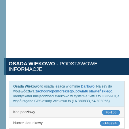
OSADA WIEKOWO
- PODSTAWOWE
INFORMACJE
Osada Wiekowo
to osada leżąca w gminie
Darłowo
. Należy do
województwa
zachodniopomorskiego
,
powiatu sławieńskiego
.
Identyfikator miejscowości Wiekowo w systemie
SIMC
to
0305610
, a
współrzędne GPS osady Wiekowo to
(16.380833, 54.303056)
.
Kod pocztowy
76-150
Numer kierunkowy
(+48) 94