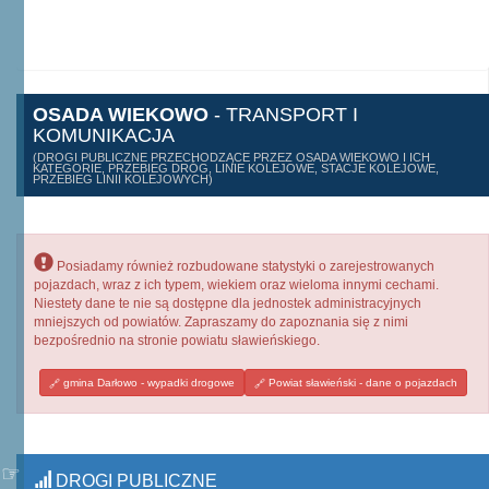
OSADA WIEKOWO
- TRANSPORT I
KOMUNIKACJA
(DROGI PUBLICZNE PRZECHODZĄCE PRZEZ OSADA WIEKOWO I ICH
KATEGORIE, PRZEBIEG DRÓG, LINIE KOLEJOWE, STACJE KOLEJOWE,
PRZEBIEG LINII KOLEJOWYCH)
Posiadamy również rozbudowane statystyki o zarejestrowanych
pojazdach, wraz z ich typem, wiekiem oraz wieloma innymi cechami.
Niestety dane te nie są dostępne dla jednostek administracyjnych
mniejszych od powiatów. Zapraszamy do zapoznania się z nimi
bezpośrednio na stronie powiatu sławieńskiego.
gmina Darłowo - wypadki drogowe
Powiat sławieński - dane o pojazdach
DROGI PUBLICZNE