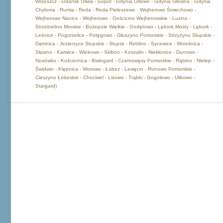
Wrzeszcz - Gdańsk Oliwa - Sopot - Gdynia Orłowo - Gdynia Główna - Gdynia
Chylonia - Rumia - Reda - Reda Pieleszewo - Wejherowo Śmiechowo -
Wejherowo Nanice - Wejherowo - Gościcino Wejherowskie - Luzino -
Strzebielino Morskie - Bożepole Wielkie - Godętowo - Lębork Mosty - Lębork -
Leśnice - Pogorzelice - Potęgowo - Głuszyno Pomorskie - Strzyżyno Słupskie -
Damnica - Jezierzyce Słupskie - Słupsk - Reblino - Sycewice - Wrześnica -
Sławno - Karwice - Wiekowo - Skibno - Koszalin - Niekłonice - Dunowo -
Nosówko - Kościernica - Białogard - Czarnowęsy Pomorskie - Rąbino - Nielep -
Świdwin - Klępnica - Worowo - Łobez - Lesięcin - Runowo Pomorskie -
Cieszyno Łobeskie - Chociwel - Lisowo - Trąbki - Gogolewo - Ulikowo -
Stargard)