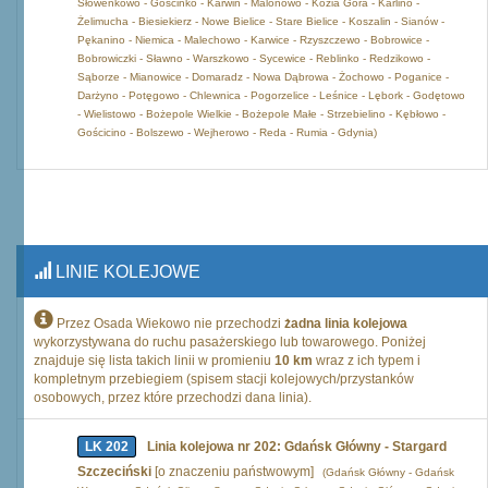
Słowenkowo - Gościnko - Karwin - Malonowo - Kozia Góra - Karlino -
Żelimucha - Biesiekierz - Nowe Bielice - Stare Bielice - Koszalin - Sianów -
Pękanino - Niemica - Malechowo - Karwice - Rzyszczewo - Bobrowice -
Bobrowiczki - Sławno - Warszkowo - Sycewice - Reblinko - Redzikowo -
Sąborze - Mianowice - Domaradz - Nowa Dąbrowa - Żochowo - Poganice -
Darżyno - Potęgowo - Chlewnica - Pogorzelice - Leśnice - Lębork - Godętowo
- Wielistowo - Bożepole Wielkie - Bożepole Małe - Strzebielino - Kębłowo -
Gościcino - Bolszewo - Wejherowo - Reda - Rumia - Gdynia)
LINIE KOLEJOWE
Przez Osada Wiekowo nie przechodzi
żadna linia kolejowa
wykorzystywana do ruchu pasażerskiego lub towarowego. Poniżej
znajduje się lista takich linii w promieniu
10 km
wraz z ich typem i
kompletnym przebiegiem (spisem stacji kolejowych/przystanków
osobowych, przez które przechodzi dana linia).
LK 202
Linia kolejowa nr 202: Gdańsk Główny - Stargard
Szczeciński
[o znaczeniu państwowym]
(Gdańsk Główny - Gdańsk