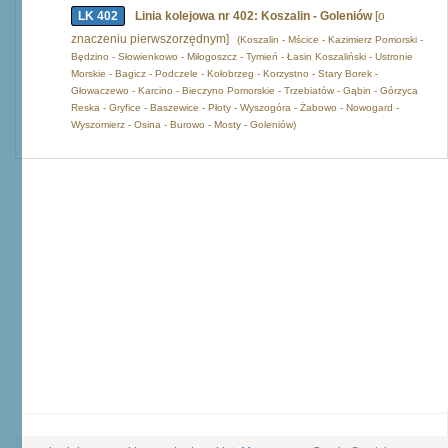
LK 402
Linia kolejowa nr 402: Koszalin - Goleniów
[o
znaczeniu pierwszorzędnym]
(Koszalin - Mścice - Kazimierz Pomorski -
Będzino - Słowienkowo - Miłogoszcz - Tymień - Łasin Koszaliński - Ustronie
Morskie - Bagicz - Podczele - Kołobrzeg - Korzystno - Stary Borek -
Głowaczewo - Karcino - Bieczyno Pomorskie - Trzebiatów - Gąbin - Górzyca
Reska - Gryfice - Baszewice - Płoty - Wyszogóra - Żabowo - Nowogard -
Wyszomierz - Osina - Burowo - Mosty - Goleniów)