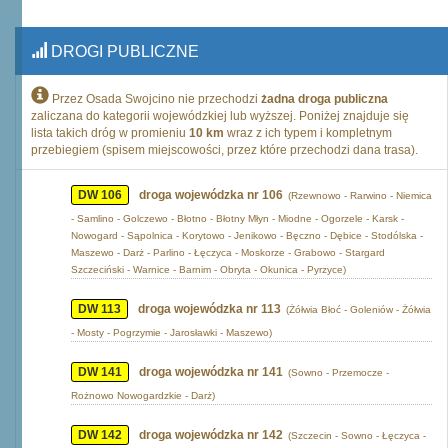
DROGI PUBLICZNE
Przez Osada Swojcino nie przechodzi
żadna droga publiczna
zaliczana do kategorii wojewódzkiej lub wyższej. Poniżej znajduje się
lista takich dróg w promieniu
10 km
wraz z ich typem i kompletnym
przebiegiem (spisem miejscowości, przez które przechodzi dana trasa).
DW 106
droga wojewódzka nr 106
(Rzewnowo - Rarwino - Niemica
- Samlino - Golczewo - Błotno - Błotny Młyn - Miodne - Ogorzele - Karsk -
Nowogard - Sąpolnica - Korytowo - Jenikowo - Bęczno - Dębice - Stodólska -
Maszewo - Darż - Parlino - Łęczyca - Moskorze - Grabowo - Stargard
Szczeciński - Warnice - Barnim - Obryta - Okunica - Pyrzyce)
DW 113
droga wojewódzka nr 113
(Żółwia Błoć - Goleniów - Żółwia
- Mosty - Pogrzymie - Jarosławki - Maszewo)
DW 141
droga wojewódzka nr 141
(Sowno - Przemocze -
Rożnowo Nowogardzkie - Darż)
DW 142
droga wojewódzka nr 142
(Szczecin - Sowno - Łęczyca -