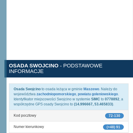
OSADA SWOJCINO
- PODSTAWOWE
INFORMACJE
Osada Swojcino
to osada leżąca w gminie
Maszewo
. Należy do
województwa
zachodniopomorskiego
,
powiatu goleniowskiego
.
Identyfikator miejscowości Swojcino w systemie
SIMC
to
0778892
, a
współrzędne GPS osady Swojcino to
(14.996667, 53.465833)
.
Kod pocztowy
72-130
Numer kierunkowy
(+48) 91