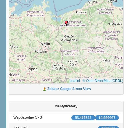
Leaflet
|
© OpenStreetMap (ODBL)
Zobacz Google Street View
Identyfikatory
Współrzędne GPS
53.465833
14.996667