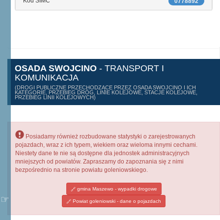
Kod SIMC
0778892
OSADA SWOJCINO
- TRANSPORT I
KOMUNIKACJA
(DROGI PUBLICZNE PRZECHODZĄCE PRZEZ OSADA SWOJCINO I ICH
KATEGORIE, PRZEBIEG DRÓG, LINIE KOLEJOWE, STACJE KOLEJOWE,
PRZEBIEG LINII KOLEJOWYCH)
Posiadamy również rozbudowane statystyki o zarejestrowanych
pojazdach, wraz z ich typem, wiekiem oraz wieloma innymi cechami.
Niestety dane te nie są dostępne dla jednostek administracyjnych
mniejszych od powiatów. Zapraszamy do zapoznania się z nimi
bezpośrednio na stronie powiatu goleniowskiego.
gmina Maszewo - wypadki drogowe
Powiat goleniowski - dane o pojazdach