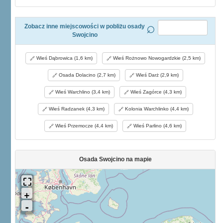
Zobacz inne miejscowości w pobliżu osady
Swojcino
Wieś Dąbrowica (1,6 km)
Wieś Rożnowo Nowogardzkie (2,5 km)
Osada Dolacino (2,7 km)
Wieś Darż (2,9 km)
Wieś Warchlino (3,4 km)
Wieś Zagórce (4,3 km)
Wieś Radzanek (4,3 km)
Kolonia Warchlinko (4,4 km)
Wieś Przemocze (4,4 km)
Wieś Parlino (4,6 km)
Osada Swojcino na mapie