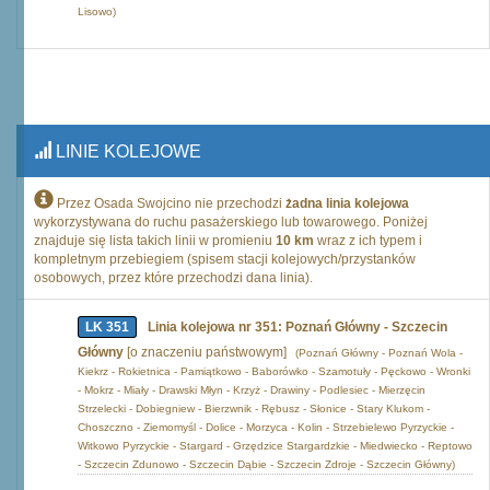
Lisowo)
LINIE KOLEJOWE
Przez Osada Swojcino nie przechodzi
żadna linia kolejowa
wykorzystywana do ruchu pasażerskiego lub towarowego. Poniżej
znajduje się lista takich linii w promieniu
10 km
wraz z ich typem i
kompletnym przebiegiem (spisem stacji kolejowych/przystanków
osobowych, przez które przechodzi dana linia).
LK 351
Linia kolejowa nr 351: Poznań Główny - Szczecin
Główny
[o znaczeniu państwowym]
(Poznań Główny - Poznań Wola -
Kiekrz - Rokietnica - Pamiątkowo - Baborówko - Szamotuły - Pęckowo - Wronki
- Mokrz - Miały - Drawski Młyn - Krzyż - Drawiny - Podlesiec - Mierzęcin
Strzelecki - Dobiegniew - Bierzwnik - Rębusz - Słonice - Stary Klukom -
Choszczno - Ziemomyśl - Dolice - Morzyca - Kolin - Strzebielewo Pyrzyckie -
Witkowo Pyrzyckie - Stargard - Grzędzice Stargardzkie - Miedwiecko - Reptowo
- Szczecin Zdunowo - Szczecin Dąbie - Szczecin Zdroje - Szczecin Główny)