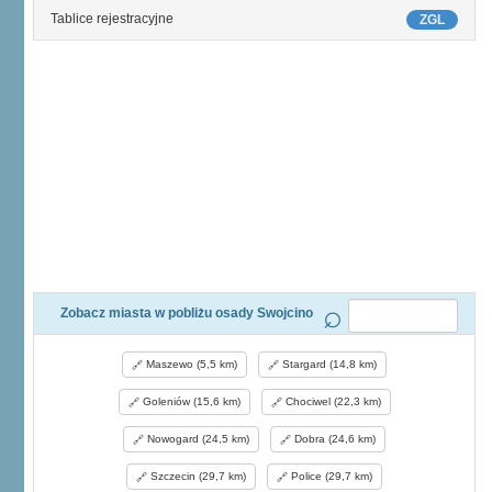
Tablice rejestracyjne
ZGL
Zobacz miasta w pobliżu osady Swojcino
Maszewo (5,5 km)
Stargard (14,8 km)
Goleniów (15,6 km)
Chociwel (22,3 km)
Nowogard (24,5 km)
Dobra (24,6 km)
Szczecin (29,7 km)
Police (29,7 km)