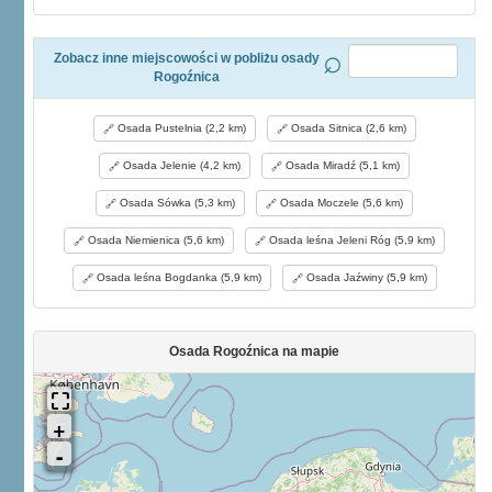
Zobacz inne miejscowości w pobliżu osady
Rogoźnica
Osada Pustelnia (2,2 km)
Osada Sitnica (2,6 km)
Osada Jelenie (4,2 km)
Osada Miradź (5,1 km)
Osada Sówka (5,3 km)
Osada Moczele (5,6 km)
Osada Niemienica (5,6 km)
Osada leśna Jeleni Róg (5,9 km)
Osada leśna Bogdanka (5,9 km)
Osada Jaźwiny (5,9 km)
Osada Rogoźnica na mapie