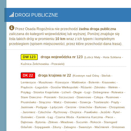
DROGI PUBLICZNE
Przez Osada Rogoźnica nie przechodzi
żadna droga publiczna
zaliczana do kategorii wojewódzkiej lub wyższej. Poniżej znajduje się
lista takich dróg w promieniu
10 km
wraz z ich typem i kompletnym
przebiegiem (spisem miejscowości, przez które przechodzi dana trasa).
DW 123
droga wojewódzka nr 123
(Lubcz Mały - Huta Szklana -
Kuźnica Żelichowska - Przesieki)
DK 22
droga krajowa nr 22
(Kostrzyn nad Odrą - Słońsk -
Lemierzyce - Muszkowo - Krzeszyce - Wałdowice - Bolemin - Krasowiec -
Prądocin - Łagodzin - Gorzów Wielkopolski - Różanki - Zdroisko - Wełmin -
Przyłęg - Strzelce Krajeńskie - Licheń - Długie - Ługi - Dobiegniew - Rolewice -
Stare Osieczno - Przesieki - Szczuczarz - Dzwonowo - Człopa - Rusinowo -
Prusinówko - Strączno - Wałcz - Ostrowiec - Szwecja - Trzebieszki - Prądy -
Jastrowie - Podgaje - Lędyczek - Cierznie - Uniechów - Barkowo - Chrząstowo
- Jaromierz - Człuchów - Rychnowy - Chojnice - Pawłówko - Jeziórki - Rytel -
Gutowiec - Czersk - Łąg - Czarna Woda - Kamienna Karczma - Piece -
Dąbrowa - Bytonia - Zblewo - Miradowo - Sucumin - Rokocin - Starogard
Gdański - Szpęgawsk - Zduny - Zabagno - Swarożyn - Waćmierek - Gniszewo