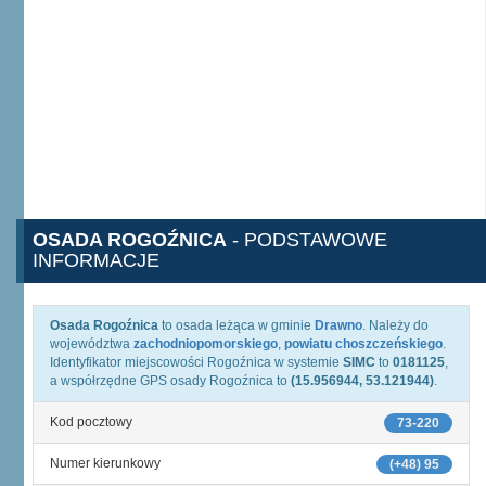
OSADA ROGOŹNICA
- PODSTAWOWE
INFORMACJE
Osada Rogoźnica
to osada leżąca w gminie
Drawno
. Należy do
województwa
zachodniopomorskiego
,
powiatu choszczeńskiego
.
Identyfikator miejscowości Rogoźnica w systemie
SIMC
to
0181125
,
a współrzędne GPS osady Rogoźnica to
(15.956944, 53.121944)
.
Kod pocztowy
73-220
Numer kierunkowy
(+48) 95