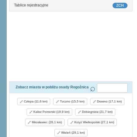
Tablice rejestracyjne
ZCH
Zobacz miasta w pobliżu osady Rogoźnica
Człopa (11,6 km)
Tuczno (15,5 km)
Drawno (17,1 km)
Kalisz Pomorski (19,9 km)
Dobiegniew (21,7 km)
Mirosławiec (26,1 km)
Krzyż Wielkopolski (27,1 km)
Wieleń (29,1 km)