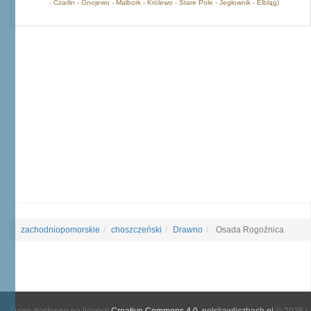
- Czarlin - Gnojewo - Malbork - Królewo - Stare Pole - Jegłownik - Elbląg)
zachodniopomorskie
choszczeński
Drawno
Osada Rogoźnica