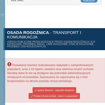
Kod SIMC
0181125
OSADA ROGOŹNICA
- TRANSPORT I
KOMUNIKACJA
(DROGI PUBLICZNE PRZECHODZĄCE PRZEZ OSADA ROGOŹNICA I ICH
KATEGORIE, PRZEBIEG DRÓG, LINIE KOLEJOWE, STACJE KOLEJOWE,
PRZEBIEG LINII KOLEJOWYCH)
Posiadamy również rozbudowane statystyki o zarejestrowanych
pojazdach, wraz z ich typem, wiekiem oraz wieloma innymi cechami.
Niestety dane te nie są dostępne dla jednostek administracyjnych
mniejszych od powiatów. Zapraszamy do zapoznania się z nimi
bezpośrednio na stronie powiatu choszczeńskiego.
gmina Drawno - wypadki drogowe
Powiat choszczeński - dane o pojazdach