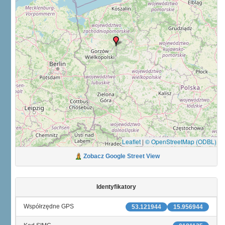
Leaflet
|
© OpenStreetMap (ODBL)
Zobacz Google Street View
Identyfikatory
Współrzędne GPS
53.121944
15.956944