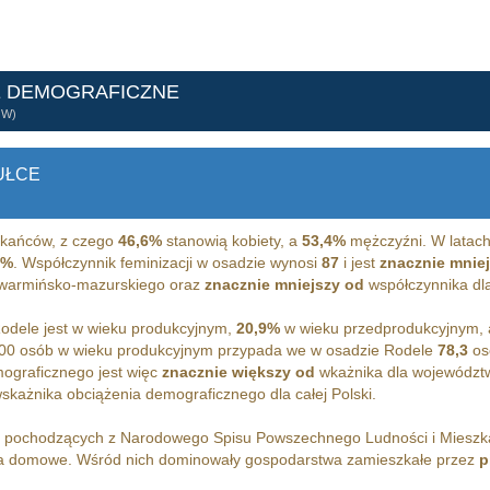
E DEMOGRAFICZNE
ÓW)
UŁCE
kańców, z czego
46,6%
stanowią kobiety, a
53,4%
mężczyźni. W latach
3%
. Współczynnik feminizacji w osadzie wynosi
87
i jest
znacznie mnie
a warmińsko-mazurskiego oraz
znacznie mniejszy od
współczynnika dla 
dele jest w wieku produkcyjnym,
20,9%
w wieku przedprodukcyjnym,
00 osób w wieku produkcyjnym przypada we w osadzie Rodele
78,3
os
ograficznego jest więc
znacznie większy od
wkażnika dla województ
skażnika obciążenia demograficznego dla całej Polski.
h pochodzących z Narodowego Spisu Powszechnego Ludności i Miesz
 domowe. Wśród nich dominowały gospodarstwa zamieszkałe przez
p