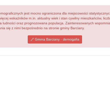
ograficznych jest mocno ograniczona dla miejscowości statystycznyc
więcej wskaźników m.in. aktualny wiek i stan cywilny mieszkańców, lic
acja ludności oraz prognozowana populacja. Zainteresowanych wspomn
a się z nimi bezpośrednio na stronie gminy Barciany.
Gmina Barciany - demogafia