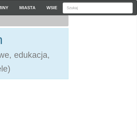
INY
MIASTA
WSIE
h
we, edukacja,
le)