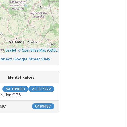
Leaflet
|
© OpenStreetMap (ODBL)
Zobacz Google Street View
Identyfikatory
54.185833
21.377222
rzędne GPS
IMC
0469487