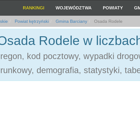
RANKINGI
WOJEWÓDZTWA
POWIATY
GM
skie
Powiat kętrzyński
Gmina Barciany
Osada Rodele
Osada Rodele w liczbac
regon, kod pocztowy, wypadki drogo
erunkowy, demografia, statystyki, tabe