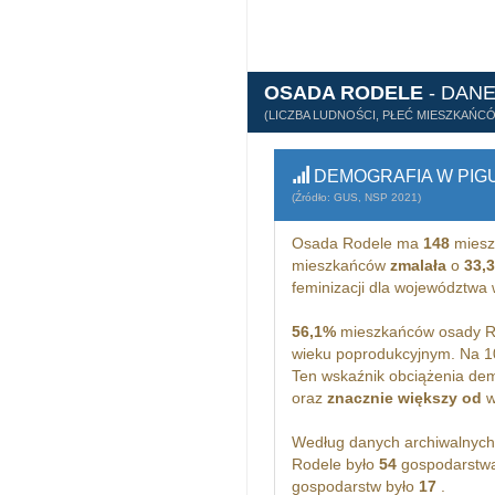
OSADA RODELE
- DAN
(LICZBA LUDNOŚCI, PŁEĆ MIESZKAŃC
DEMOGRAFIA W PIG
(Źródło: GUS, NSP 2021)
Osada Rodele ma
148
miesz
mieszkańców
zmalała
o
33,
feminizacji dla województw
56,1%
mieszkańców osady Ro
wieku poprodukcyjnym. Na 1
Ten wskaźnik obciążenia dem
oraz
znacznie większy od
w
Według danych archiwalnyc
Rodele było
54
gospodarstwa
gospodarstw było
17
.