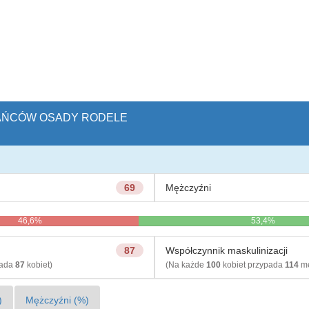
ZKAŃCÓW OSADY RODELE
69
Mężczyźni
46,6%
53,4%
87
Współczynnik maskulinizacji
pada
87
kobiet)
(Na każde
100
kobiet przypada
114
mę
)
Mężczyźni (%)