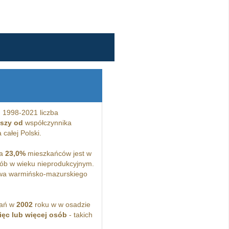
 1998-2021 liczba
jszy od
współczynnika
całej Polski.
 a
23,0%
mieszkańców jest w
ób w wieku nieprodukcyjnym.
wa warmińsko-mazurskiego
kań w
2002
roku w w osadzie
ięc lub więcej osób
- takich