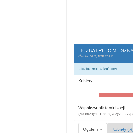
LICZBA I PŁEĆ MIES
(Źródło: GUS, NSP 2021)
Liczba mieszkańców
Kobiety
Współczynnik feminizacji
(Na każdych
100
mężczyzn przy
Ogółem
Kobiety (%