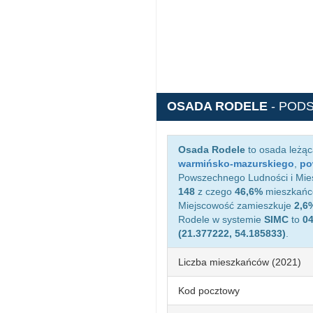
OSADA RODELE
- POD
Osada Rodele
to osada leżą
warmińsko-mazurskiego
,
po
Powszechnego Ludności i Mies
148
z czego
46,6%
mieszkańcó
Miejscowość zamieszkuje
2,6
Rodele w systemie
SIMC
to
0
(21.377222, 54.185833)
.
Liczba mieszkańców (2021)
Kod pocztowy