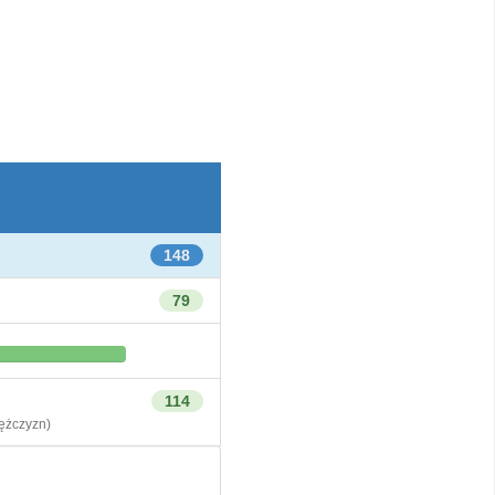
148
79
114
żczyzn)