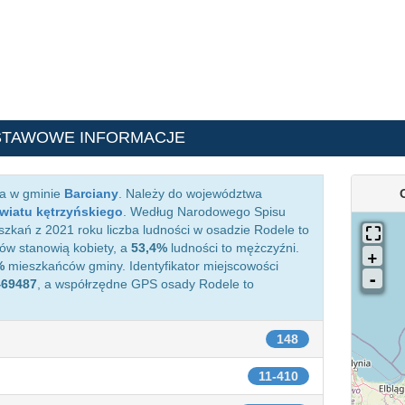
STAWOWE INFORMACJE
ca w gminie
Barciany
. Należy do województwa
wiatu kętrzyńskiego
. Według Narodowego Spisu
zkań z 2021 roku liczba ludności w osadzie Rodele to
w stanowią kobiety, a
53,4%
ludności to mężczyźni.
%
mieszkańców gminy. Identyfikator miejscowości
469487
, a współrzędne GPS osady Rodele to
148
11-410