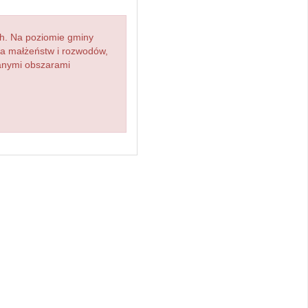
h. Na poziomie gminy
zba małżeństw i rozwodów,
ianymi obszarami