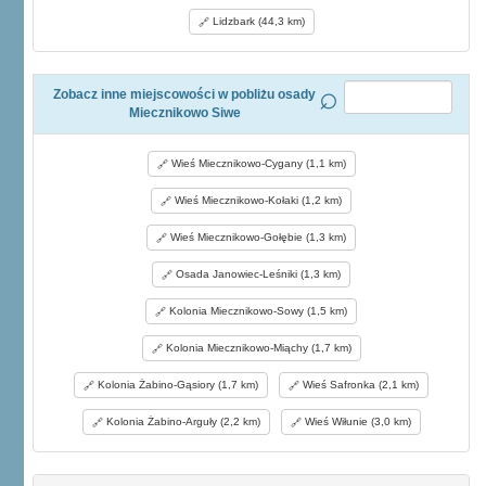
Lidzbark (44,3 km)
Zobacz inne miejscowości w pobliżu osady
Miecznikowo Siwe
Wieś Miecznikowo-Cygany (1,1 km)
Wieś Miecznikowo-Kołaki (1,2 km)
Wieś Miecznikowo-Gołębie (1,3 km)
Osada Janowiec-Leśniki (1,3 km)
Kolonia Miecznikowo-Sowy (1,5 km)
Kolonia Miecznikowo-Miąchy (1,7 km)
Kolonia Żabino-Gąsiory (1,7 km)
Wieś Safronka (2,1 km)
Kolonia Żabino-Arguły (2,2 km)
Wieś Wiłunie (3,0 km)