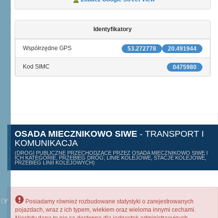
Identyfikatory
Współrzędne GPS
53.272778
20.491944
Kod SIMC
0475980
OSADA MIECZNIKOWO SIWE
- TRANSPORT I
KOMUNIKACJA
(DROGI PUBLICZNE PRZECHODZĄCE PRZEZ OSADA MIECZNIKOWO SIWE I
ICH KATEGORIE, PRZEBIEG DRÓG, LINIE KOLEJOWE, STACJE KOLEJOWE,
PRZEBIEG LINII KOLEJOWYCH)
Posiadamy również rozbudowane statystyki o zarejestrowanych
pojazdach, wraz z ich typem, wiekiem oraz wieloma innymi cechami.