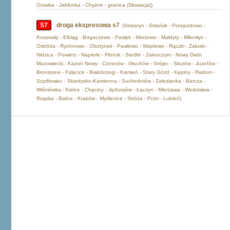
Orawka - Jabłonka - Chyżne - granica (Słowacja))
S7
droga ekspresowa s7
(Straszyn - Gdańsk - Przejazdowo -
Koszwały - Elbląg - Bogaczewo - Pasłęk - Marzewo - Małdyty - Miłomłyn -
Ostróda - Rychnowo - Olsztynek - Pawłowo - Waplewo - Rączki - Załuski -
Nidzica - Powierz - Napierki - Płońsk - Siedlin - Zakroczym - Nowy Dwór
Mazowiecki - Kazuń Nowy - Czosnów - Głuchów - Grójec - Skurów - Juzefów -
Broniszew - Falęcice - Białobrzegi - Kamień - Stary Gózd - Kępiny - Radom -
Szydłowiec - Skarżysko-Kamienna - Suchedniów - Zalezianka - Barcza -
Wiśniówka - Kielce - Chęciny - Jędrzejów - Łączyn - Mierzawa - Wodzisław -
Rząska - Balice - Kraków - Myślenice - Stróża - Pcim - Lubień)