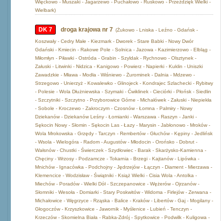
Więckowo - Muszaki - Jagarzewo - Puchałowo - Ruskowo - Przeździęk Wielki -
Wielbark)
DK 7
droga krajowa nr 7
(Żukowo - Lniska - Leźno - Gdańsk -
Koszwały - Cedry Małe - Kiezmark - Dworek - Stare Babki - Nowy Dwór
Gdański - Kmiecin - Rakowe Pole - Solnica - Jazowa - Kazimierzowo - Elbląg -
Miłomłyn - Piławki - Ostróda - Grabin - Szyldak - Rychnowo - Olsztynek -
Załuski - Litwinki - Nidzica - Kanigowo - Powierz - Napierki - Kuklin - Uniszki
Zawadzkie - Mława - Modła - Wiśniewo - Żurominek - Dalnia - Mdzewo -
Strzegowo - Unierzyż - Kowalewko - Glinojeck - Kondrajec Szlachecki - Rybitwy
- Polesie - Wola Dłużniewska - Szymaki - Ćwiklinek - Cieciórki - Płońsk - Siedlin
- Szczytniki - Szczytno - Przyborowice Górne - Michałówek - Załuski - Niepiekła
- Sobole - Kroczewo - Zakroczym - Czosnów - Łomna - Palmiry - Nowy
Dziekanów - Dziekanów Leśny - Łomianki - Warszawa - Raszyn - Janki -
Sękocin Nowy - Słomin - Sękocin Las - Łazy - Marysin - Jabłonowo - Mroków -
Wola Mrokowska - Grzędy - Tarczyn - Rembertów - Głuchów - Kępiny - Jedlińsk
- Wsola - Wielogóra - Radom - Augustów - Młodocin - Orońsko - Dobrut -
Wałsnów - Chustki - Świerczek - Szydłowiec - Barak - Skarżysko-Kamienna -
Chęciny - Wrzosy - Podzamcze - Tokarnia - Brzegi - Kajtanów - Lipówka -
Mnichów - Ignacówka - Podchojny - Jędrzejów - Łączyn - Diament - Mierzawa -
Klemencice - Wodzisław - Świątniki - Książ Wielki - Cisia Wola - Antolka -
Miechów - Poradów - Wielki Dół - Szczepanowice - Wężerów - Ojrzanów -
Słomniki - Wesoła - Domiarki - Stary Poskwitów - Widoma - Firlejów - Zerwana -
Michałowice - Węgrzyce - Rząska - Balice - Kraków - Libertów - Gaj - Mogilany -
Głogoczów - Krzyszkowice - Jawornik - Myślenice - Lubień - Tenczyn -
Krzeczów - Skomielna Biała - Rabka-Zdrój - Spytkowice - Podwilk - Kuligowa -