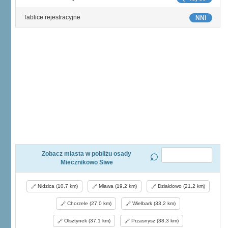
Tablice rejestracyjne
NNI
Zobacz miasta w pobliżu osady
Miecznikowo Siwe
Nidzica (10,7 km)
Mława (19,2 km)
Działdowo (21,2 km)
Chorzele (27,0 km)
Wielbark (33,2 km)
Olsztynek (37,1 km)
Przasnysz (38,3 km)