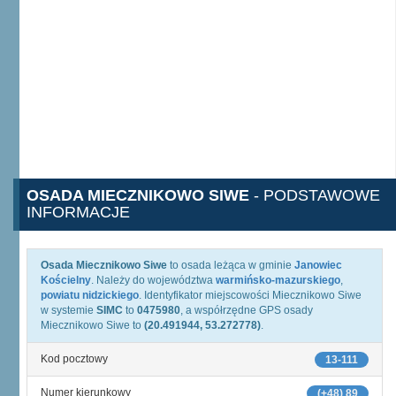
OSADA MIECZNIKOWO SIWE
- PODSTAWOWE
INFORMACJE
Osada Miecznikowo Siwe
to osada leżąca w gminie
Janowiec
Kościelny
. Należy do województwa
warmińsko-mazurskiego
,
powiatu nidzickiego
. Identyfikator miejscowości Miecznikowo Siwe
w systemie
SIMC
to
0475980
, a współrzędne GPS osady
Miecznikowo Siwe to
(20.491944, 53.272778)
.
Kod pocztowy
13-111
Numer kierunkowy
(+48) 89