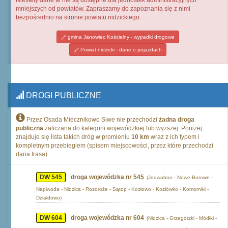
Niestety dane te nie są dostępne dla jednostek administracyjnych
mniejszych od powiatów. Zapraszamy do zapoznania się z nimi
bezpośrednio na stronie powiatu nidzickiego.
gmina Janowiec Kościelny - wypadki drogowe
Powiat nidzicki - dane o pojazdach
DROGI PUBLICZNE
Przez Osada Miecznikowo Siwe nie przechodzi
żadna droga
publiczna
zaliczana do kategorii wojewódzkiej lub wyższej. Poniżej
znajduje się lista takich dróg w promieniu
10 km
wraz z ich typem i
kompletnym przebiegiem (spisem miejscowości, przez które przechodzi
dana trasa).
DW 545
droga wojewódzka nr 545
(Jedwabno - Nowe Borowe -
Napiwoda - Nidzica - Rozdroże - Sątop - Kozłowo - Kozłówko - Komorniki -
Działdowo)
DW 604
droga wojewódzka nr 604
(Nidzica - Grzegórzki - Módłki -