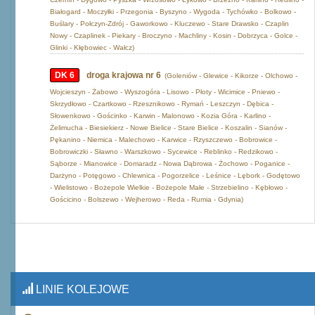
Białogard - Moczyłki - Przegonia - Byszyno - Wygoda - Tychówko - Bolkowo -
Buślary - Połczyn-Zdrój - Gaworkowo - Kluczewo - Stare Drawsko - Czaplin
Nowy - Czaplinek - Piekary - Broczyno - Machliny - Kosin - Dobrzyca - Golce -
Glinki - Kłębowiec - Wałcz)
DK 6
droga krajowa nr 6
(Goleniów - Glewice - Kikorze - Olchowo -
Wojcieszyn - Żabowo - Wyszogóra - Lisowo - Płoty - Wicimice - Pniewo -
Skrzydłowo - Czartkowo - Rzesznikowo - Rymań - Leszczyn - Dębica -
Słowenkowo - Gościnko - Karwin - Malonowo - Kozia Góra - Karlino -
Żelimucha - Biesiekierz - Nowe Bielice - Stare Bielice - Koszalin - Sianów -
Pękanino - Niemica - Malechowo - Karwice - Rzyszczewo - Bobrowice -
Bobrowiczki - Sławno - Warszkowo - Sycewice - Reblinko - Redzikowo -
Sąborze - Mianowice - Domaradz - Nowa Dąbrowa - Żochowo - Poganice -
Darżyno - Potęgowo - Chlewnica - Pogorzelice - Leśnice - Lębork - Godętowo
- Wielistowo - Bożepole Wielkie - Bożepole Małe - Strzebielino - Kębłowo -
Gościcino - Bolszewo - Wejherowo - Reda - Rumia - Gdynia)
LINIE KOLEJOWE