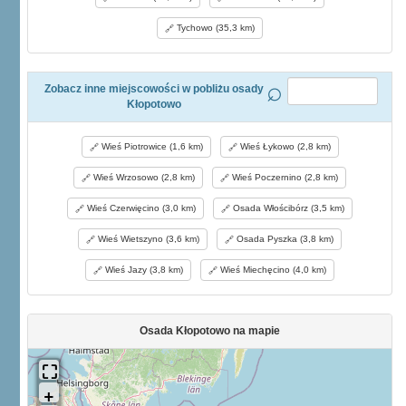
Tychowo (35,3 km)
Zobacz inne miejscowości w pobliżu osady
Kłopotowo
Wieś Piotrowice (1,6 km)
Wieś Łykowo (2,8 km)
Wieś Wrzosowo (2,8 km)
Wieś Poczernino (2,8 km)
Wieś Czerwięcino (3,0 km)
Osada Włościbórz (3,5 km)
Wieś Wietszyno (3,6 km)
Osada Pyszka (3,8 km)
Wieś Jazy (3,8 km)
Wieś Miechęcino (4,0 km)
Osada Kłopotowo na mapie