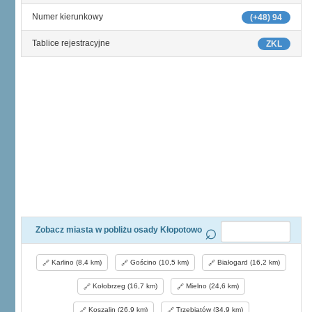
Numer kierunkowy
(+48) 94
Tablice rejestracyjne
ZKL
Zobacz miasta w pobliżu osady Kłopotowo
Karlino (8,4 km)
Gościno (10,5 km)
Białogard (16,2 km)
Kołobrzeg (16,7 km)
Mielno (24,6 km)
Koszalin (26,9 km)
Trzebiatów (34,9 km)