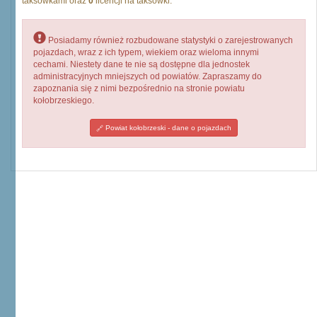
taksówkami oraz
0
licencji na taksówki.
Posiadamy również rozbudowane statystyki o zarejestrowanych
pojazdach, wraz z ich typem, wiekiem oraz wieloma innymi
cechami. Niestety dane te nie są dostępne dla jednostek
administracyjnych mniejszych od powiatów. Zapraszamy do
zapoznania się z nimi bezpośrednio na stronie powiatu
kołobrzeskiego.
Powiat kołobrzeski - dane o pojazdach