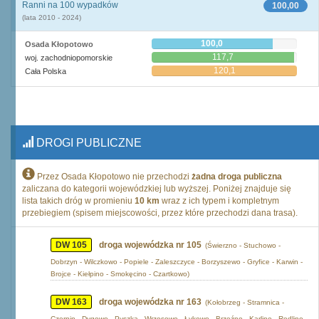
Ranni na 100 wypadków
100,00
(lata 2010 - 2024)
100,0
Osada Kłopotowo
117,7
woj. zachodniopomorskie
120,1
Cała Polska
DROGI PUBLICZNE
Przez Osada Kłopotowo nie przechodzi
żadna droga publiczna
zaliczana do kategorii wojewódzkiej lub wyższej. Poniżej znajduje się
lista takich dróg w promieniu
10 km
wraz z ich typem i kompletnym
przebiegiem (spisem miejscowości, przez które przechodzi dana trasa).
DW 105
droga wojewódzka nr 105
(Świerzno - Stuchowo -
Dobrzyn - Wilczkowo - Popiele - Zaleszczyce - Borzyszewo - Gryfice - Karwin -
Brojce - Kiełpino - Smokęcino - Czartkowo)
DW 163
droga wojewódzka nr 163
(Kołobrzeg - Stramnica -
Czernin - Dygowo - Pyszka - Wrzosowo - Łykowo - Brzeźno - Karlino - Redlino -