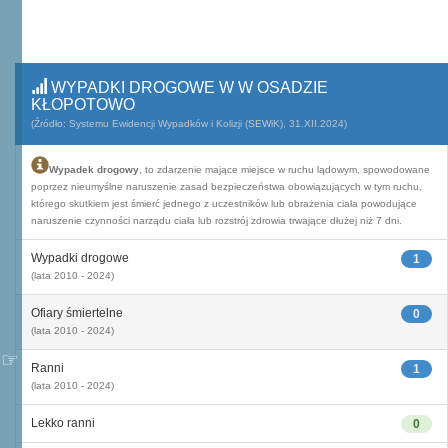
WYPADKI DROGOWE W W OSADZIE
KŁOPOTOWO
(Źródło: Systemu Ewidencji Wypadków i Kolizji (SEWiK), 31.XII.2024)
Wypadek drogowy
, to zdarzenie mające miejsce w ruchu lądowym, spowodowane
poprzez nieumyślne naruszenie zasad bezpieczeństwa obowiązujących w tym ruchu,
którego skutkiem jest śmierć jednego z uczestników lub obrażenia ciała powodujące
naruszenie czynności narządu ciała lub rozstrój zdrowia trwające dłużej niż 7 dni.
Wypadki drogowe
1
(lata 2010 - 2024)
Ofiary śmiertelne
0
(lata 2010 - 2024)
Ranni
1
(lata 2010 - 2024)
Lekko ranni
0