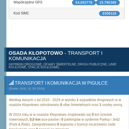
Współrzędne GPS
54.092778
15.796389
Kod SIMC
0306118
OSADA KŁOPOTOWO
- TRANSPORT I
KOMUNIKACJA
(WYPADKI DROGOWE, OFIARY ŚMIERTELNE, DROGI PUBLICZNE, LINIE
KOLEJOWE, STACJE KOLEJOWE)
TRANSPORT I KOMUNIKACJA W PIGUŁCE
(Źródło: GUS, 31.XII.2024)
Według danych z lat 2010 - 2024 w wyniku
1
wypadków drogowych w w
osadzie Kłopotowo odnotowano
0
ofiar śmiertelnych oraz
1
osobę ranną.
W 2024 roku w w osadzie Kłopotowo znajdowało się
0
km ścieżek
rowerowych,
0,0 km
bus-pasów i
0
parkingów w systemie Parkuj i Jedź
(Park & Ride). Zarejestrowano
0
wypisów z licencji na przewóz osób