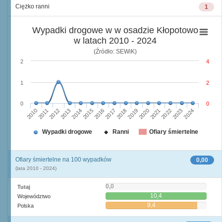
Ciężko ranni
1
Wypadki drogowe w w osadzie Kłopotowo
w latach 2010 - 2024
(Źródło: SEWiK)
2
4
1
2
0
0
2010
2015
2020
2013
2018
2023
2011
2016
2021
2014
2019
2024
2012
2017
2022
Wypadki drogowe
Ranni
Ofiary śmiertelne
Ofiary śmiertelne na 100 wypadków
0,00
(lata 2010 - 2024)
0,0
Tutaj
10,4
Województwo
9,4
Polska