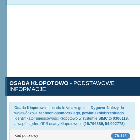
OSADA KŁOPOTOWO
- PODSTAWOWE
INFORMACJE
Osada Kłopotowo
to osada leżąca w gminie
Dygowo
. Należy do
województwa
zachodniopomorskiego
,
powiatu kołobrzeskiego
.
Identyfikator miejscowości Kłopotowo w systemie
SIMC
to
0306118
,
a współrzędne GPS osady Kłopotowo to
(15.796389, 54.092778)
.
Kod pocztowy
78-113