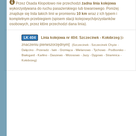
Przez Osada Kłopotowo nie przechodzi
żadna linia kolejowa
wykorzystywana do ruchu pasażerskiego lub towarowego. Poniżej
znajduje się lista takich linii w promieniu
10 km
wraz z ich typem i
kompletnym przebiegiem (spisem stacji kolejowych/przystanków
osobowych, przez które przechodzi dana linia).
LK 404
Linia kolejowa nr 404: Szczecinek - Kołobrzeg
[o
znaczeniu pierwszorzędnym]
(Szczecinek - Szczecinek Chyże -
Dalęcino - Przeradz - Iwin - Grzmiąca - Wielanowo - Tychowo - Podborsko -
Białogard - Karlino - Daszewo - Wrzosowo - Jazy - Dygowo - Stramnica -
Kołobrzeg)