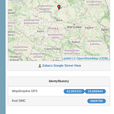
Leaflet
|
© OpenStreetMap (ODBL)
Zobacz Google Street View
Identyfikatory
Współrzędne GPS
52.993333
19.666944
Kod SIMC
0869790