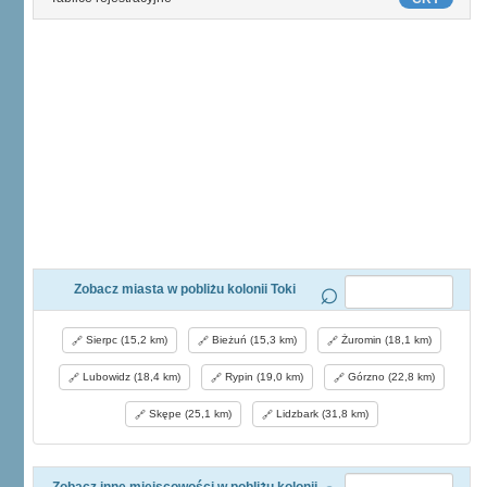
Zobacz miasta w pobliżu kolonii Toki
Sierpc (15,2 km)
Bieżuń (15,3 km)
Żuromin (18,1 km)
Lubowidz (18,4 km)
Rypin (19,0 km)
Górzno (22,8 km)
Skępe (25,1 km)
Lidzbark (31,8 km)