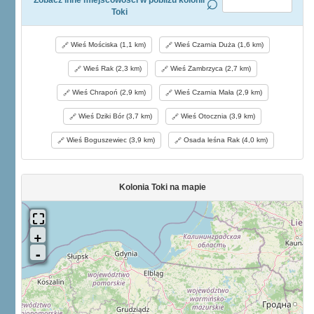
Zobacz inne miejscowości w pobliżu kolonii
Toki
Wieś Mościska (1,1 km)
Wieś Czarnia Duża (1,6 km)
Wieś Rak (2,3 km)
Wieś Zambrzyca (2,7 km)
Wieś Chrapoń (2,9 km)
Wieś Czarnia Mała (2,9 km)
Wieś Dziki Bór (3,7 km)
Wieś Otocznia (3,9 km)
Wieś Boguszewiec (3,9 km)
Osada leśna Rak (4,0 km)
Kolonia Toki na mapie