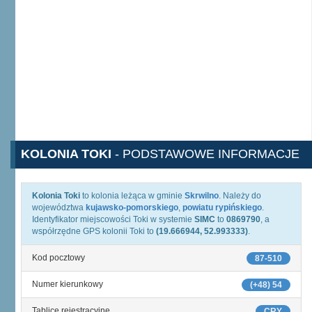
KOLONIA TOKI
- PODSTAWOWE INFORMACJE
Kolonia Toki
to kolonia leżąca w gminie
Skrwilno
. Należy do
województwa
kujawsko-pomorskiego
,
powiatu rypińskiego
.
Identyfikator miejscowości Toki w systemie
SIMC
to
0869790
, a
współrzędne GPS kolonii Toki to
(19.666944, 52.993333)
.
Kod pocztowy
87-510
Numer kierunkowy
(+48) 54
Tablice rejestracyjne
CRY