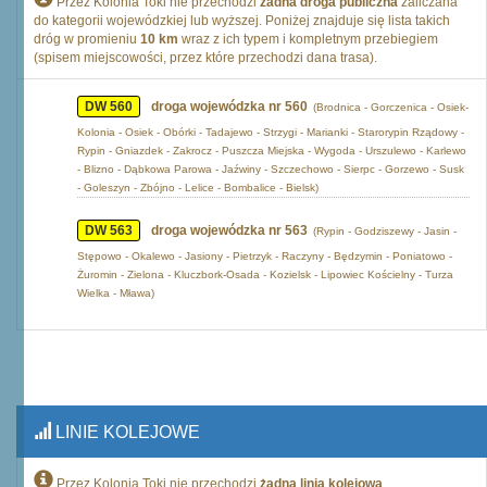
Przez Kolonia Toki nie przechodzi
żadna droga publiczna
zaliczana
do kategorii wojewódzkiej lub wyższej. Poniżej znajduje się lista takich
dróg w promieniu
10 km
wraz z ich typem i kompletnym przebiegiem
(spisem miejscowości, przez które przechodzi dana trasa).
DW 560
droga wojewódzka nr 560
(Brodnica - Gorczenica - Osiek-
Kolonia - Osiek - Obórki - Tadajewo - Strzygi - Marianki - Starorypin Rządowy -
Rypin - Gniazdek - Zakrocz - Puszcza Miejska - Wygoda - Urszulewo - Karlewo
- Blizno - Dąbkowa Parowa - Jaźwiny - Szczechowo - Sierpc - Gorzewo - Susk
- Goleszyn - Zbójno - Lelice - Bombalice - Bielsk)
DW 563
droga wojewódzka nr 563
(Rypin - Godziszewy - Jasin -
Stępowo - Okalewo - Jasiony - Pietrzyk - Raczyny - Będzymin - Poniatowo -
Żuromin - Zielona - Kluczbork-Osada - Kozielsk - Lipowiec Kościelny - Turza
Wielka - Mława)
LINIE KOLEJOWE
Przez Kolonia Toki nie przechodzi
żadna linia kolejowa