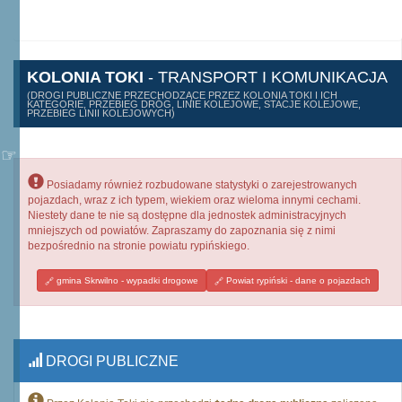
KOLONIA TOKI
- TRANSPORT I KOMUNIKACJA
(DROGI PUBLICZNE PRZECHODZĄCE PRZEZ KOLONIA TOKI I ICH
KATEGORIE, PRZEBIEG DRÓG, LINIE KOLEJOWE, STACJE KOLEJOWE,
PRZEBIEG LINII KOLEJOWYCH)
Posiadamy również rozbudowane statystyki o zarejestrowanych
pojazdach, wraz z ich typem, wiekiem oraz wieloma innymi cechami.
Niestety dane te nie są dostępne dla jednostek administracyjnych
mniejszych od powiatów. Zapraszamy do zapoznania się z nimi
bezpośrednio na stronie powiatu rypińskiego.
gmina Skrwilno - wypadki drogowe
Powiat rypiński - dane o pojazdach
DROGI PUBLICZNE