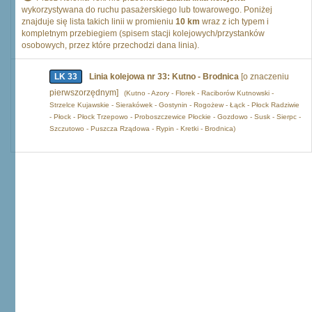
wykorzystywana do ruchu pasażerskiego lub towarowego. Poniżej
znajduje się lista takich linii w promieniu
10 km
wraz z ich typem i
kompletnym przebiegiem (spisem stacji kolejowych/przystanków
osobowych, przez które przechodzi dana linia).
LK 33
Linia kolejowa nr 33: Kutno - Brodnica
[o znaczeniu
pierwszorzędnym]
(Kutno - Azory - Florek - Raciborów Kutnowski -
Strzelce Kujawskie - Sierakówek - Gostynin - Rogożew - Łąck - Płock Radziwie
- Płock - Płock Trzepowo - Proboszczewice Płockie - Gozdowo - Susk - Sierpc -
Szczutowo - Puszcza Rządowa - Rypin - Kretki - Brodnica)