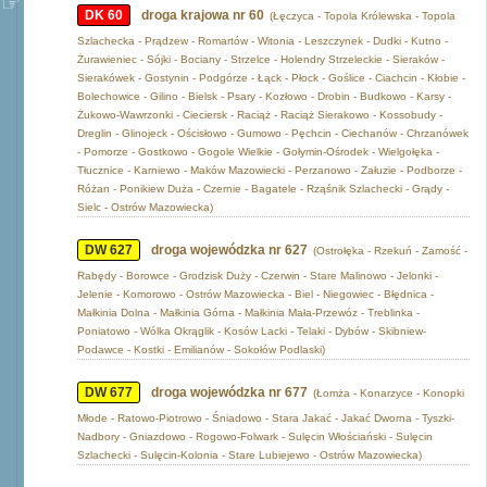
DK 60
droga krajowa nr 60
(Łęczyca - Topola Królewska - Topola
Szlachecka - Prądzew - Romartów - Witonia - Leszczynek - Dudki - Kutno -
Żurawieniec - Sójki - Bociany - Strzelce - Holendry Strzeleckie - Sieraków -
Sierakówek - Gostynin - Podgórze - Łąck - Płock - Goślice - Ciachcin - Kłobie -
Bolechowice - Gilino - Bielsk - Psary - Kozłowo - Drobin - Budkowo - Karsy -
Żukowo-Wawrzonki - Cieciersk - Raciąż - Raciąż Sierakowo - Kossobudy -
Dreglin - Glinojeck - Ościsłowo - Gumowo - Pęchcin - Ciechanów - Chrzanówek
- Pomorze - Gostkowo - Gogole Wielkie - Gołymin-Ośrodek - Wielgołęka -
Tłucznice - Karniewo - Maków Mazowiecki - Perzanowo - Załuzie - Podborze -
Różan - Ponikiew Duża - Czernie - Bagatele - Rząśnik Szlachecki - Grądy -
Sielc - Ostrów Mazowiecka)
DW 627
droga wojewódzka nr 627
(Ostrołęka - Rzekuń - Zamość -
Rabędy - Borowce - Grodzisk Duży - Czerwin - Stare Malinowo - Jelonki -
Jelenie - Komorowo - Ostrów Mazowiecka - Biel - Niegowiec - Błędnica -
Małkinia Dolna - Małkinia Górna - Małkinia Mała-Przewóz - Treblinka -
Poniatowo - Wólka Okrąglik - Kosów Lacki - Telaki - Dybów - Skibniew-
Podawce - Kostki - Emilianów - Sokołów Podlaski)
DW 677
droga wojewódzka nr 677
(Łomża - Konarzyce - Konopki
Młode - Ratowo-Piotrowo - Śniadowo - Stara Jakać - Jakać Dworna - Tyszki-
Nadbory - Gniazdowo - Rogowo-Folwark - Sulęcin Włościański - Sulęcin
Szlachecki - Sulęcin-Kolonia - Stare Lubiejewo - Ostrów Mazowiecka)