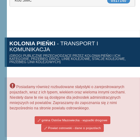
Kod SIMC
0517140
KOLONIA PIEŃKI
- TRANSPORT I
KOMUNIKACJA
(DROGI PUBLICZNE PRZECHODZĄCE PRZEZ KOLONIA PIEŃKI I ICH
KATEGORIE, PRZEBIEG DRÓG, LINIE KOLEJOWE, STACJE KOLEJOWE,
PRZEBIEG LINII KOLEJOWYCH)
Posiadamy również rozbudowane statystyki o zarejestrowanych
pojazdach, wraz z ich typem, wiekiem oraz wieloma innymi cechami.
Niestety dane te nie są dostępne dla jednostek administracyjnych
mniejszych od powiatów. Zapraszamy do zapoznania się z nimi
bezpośrednio na stronie powiatu ostrowskiego.
gmina Ostrów Mazowiecka - wypadki drogowe
Powiat ostrowski - dane o pojazdach