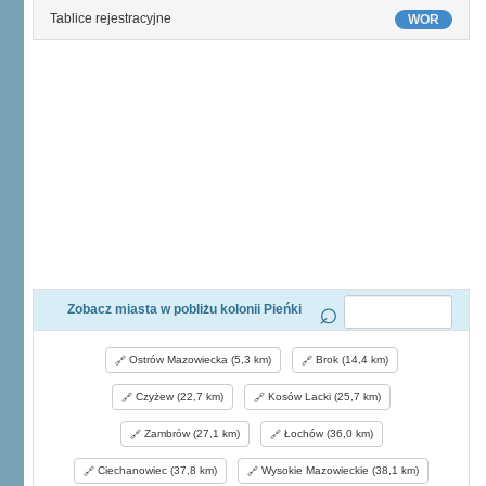
Tablice rejestracyjne
WOR
Zobacz miasta w pobliżu kolonii Pieńki
Ostrów Mazowiecka (5,3 km)
Brok (14,4 km)
Czyżew (22,7 km)
Kosów Lacki (25,7 km)
Zambrów (27,1 km)
Łochów (36,0 km)
Ciechanowiec (37,8 km)
Wysokie Mazowieckie (38,1 km)