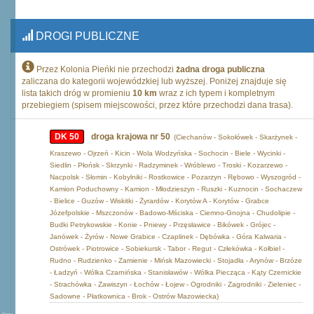
DROGI PUBLICZNE
Przez Kolonia Pieńki nie przechodzi
żadna droga publiczna
zaliczana do kategorii wojewódzkiej lub wyższej. Poniżej znajduje się
lista takich dróg w promieniu
10 km
wraz z ich typem i kompletnym
przebiegiem (spisem miejscowości, przez które przechodzi dana trasa).
DK 50
droga krajowa nr 50
(Ciechanów - Sokołówek - Skarżynek -
Kraszewo - Ojrzeń - Kicin - Wola Wodzyńska - Sochocin - Biele - Wycinki -
Siedlin - Płońsk - Skrzynki - Radzyminek - Wróblewo - Troski - Kozarzewo -
Nacpolsk - Słomin - Kobylniki - Rostkowice - Pozarzyn - Rębowo - Wyszogród -
Kamion Poduchowny - Kamion - Młodzieszyn - Ruszki - Kuznocin - Sochaczew
- Bielice - Guzów - Wiskitki - Żyrardów - Korytów A - Korytów - Grabce
Józefpolskie - Mszczonów - Badowo-Mściska - Ciemno-Gnojna - Chudolipie -
Budki Petrykowskie - Konie - Pniewy - Przęsławice - Bikówek - Grójec -
Janówek - Żyrów - Nowe Grabice - Czaplinek - Dębówka - Góra Kalwaria -
Ostrówek - Piotrowice - Sobiekursk - Tabor - Regut - Człekówka - Kołbiel -
Rudno - Rudzienko - Zamienie - Mińsk Mazowiecki - Stojadła - Arynów - Brzóze
- Ładzyń - Wólka Czarnińska - Stanisławów - Wólka Piecząca - Kąty Czernickie
- Strachówka - Zawiszyn - Łochów - Łojew - Ogrodniki - Zagrodniki - Zieleniec -
Sadowne - Płatkownica - Brok - Ostrów Mazowiecka)