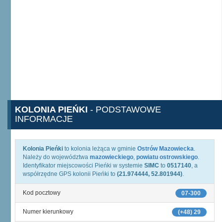
KOLONIA PIEŃKI
- PODSTAWOWE
INFORMACJE
Kolonia Pieńki
to kolonia leżąca w gminie
Ostrów Mazowiecka
.
Należy do województwa
mazowieckiego
,
powiatu ostrowskiego
.
Identyfikator miejscowości Pieńki w systemie
SIMC
to
0517140
, a
współrzędne GPS kolonii Pieńki to
(21.974444, 52.801944)
.
Kod pocztowy
07-300
Numer kierunkowy
(+48) 29