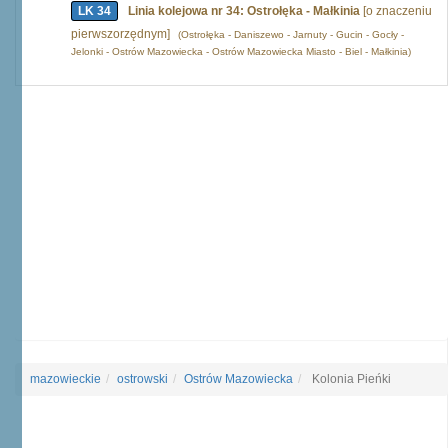
LK 34
Linia kolejowa nr 34: Ostrołęka - Małkinia
[o znaczeniu
pierwszorzędnym]
(Ostrołęka - Daniszewo - Jarnuty - Gucin - Gocły -
Jelonki - Ostrów Mazowiecka - Ostrów Mazowiecka Miasto - Biel - Małkinia)
mazowieckie
ostrowski
Ostrów Mazowiecka
Kolonia Pieńki