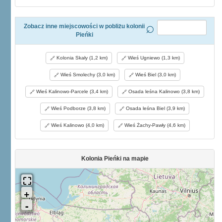
Zobacz inne miejscowości w pobliżu kolonii
Pieńki
Kolonia Skały (1,2 km)
Wieś Ugniewo (1,3 km)
Wieś Smolechy (3,0 km)
Wieś Biel (3,0 km)
Wieś Kalinowo-Parcele (3,4 km)
Osada leśna Kalinowo (3,8 km)
Wieś Podborze (3,8 km)
Osada leśna Biel (3,9 km)
Wieś Kalinowo (4,0 km)
Wieś Żachy-Pawły (4,6 km)
Kolonia Pieńki na mapie