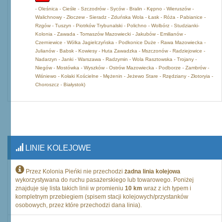
- Oleśnica - Cieśle - Szczodrów - Syców - Bralin - Kępno - Wieruszów -
Walichnowy - Złoczew - Sieradz - Zduńska Wola - Łask - Róża - Pabianice -
Rzgów - Tuszyn - Piotrków Trybunalski - Polichno - Wolbórz - Studzianki-
Kolonia - Zawada - Tomaszów Mazowiecki - Jakubów - Emilianów -
Czerniewice - Wólka Jagielczyńska - Podkonice Duże - Rawa Mazowiecka -
Julianów - Babsk - Kowiesy - Huta Zawadzka - Mszczonów - Radziejowice -
Nadarzyn - Janki - Warszawa - Radzymin - Wola Rasztowska - Trojany -
Niegów - Mostówka - Wyszków - Ostrów Mazowiecka - Podborze - Zambrów -
Wiśniewo - Kołaki Kościelne - Mężenin - Jeżewo Stare - Rzędziany - Złotoryia -
Choroszcz - Białystok)
LINIE KOLEJOWE
Przez Kolonia Pieńki nie przechodzi
żadna linia kolejowa
wykorzystywana do ruchu pasażerskiego lub towarowego. Poniżej
znajduje się lista takich linii w promieniu
10 km
wraz z ich typem i
kompletnym przebiegiem (spisem stacji kolejowych/przystanków
osobowych, przez które przechodzi dana linia).