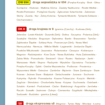
DW 694
droga wojewódzka nr 694
(Poręba-Kocęby - Brok - Glina -
Sumiężne - Klukowo - Małkinia Górna - Zawisty Nadburzne - Rostki Wielkie -
Rostki-Piotrowice - Podgórze-Gazdy - Zgleczewo Szlacheckie - Zakrzewo-
Słomy - Zuzela - Nur - Żebry-Kolonia - Tymianki-Moderki - Tymianki-Szklarze -
Ciechanowiec)
DK 8
droga krajowa nr 8
(granica (Czechy) - Kudowa-Zdrój -
Jeleniów - Lewin-Kłodzki - Duszniki-Zdrój - Dolina - Szczytna - Polanica-Zdrój -
Szalejów - Kłodzko - Boguszyn - Dębowina - Bardo - Braszowice - Tarnów -
Ząbkowice Śląskie - Szklary-Huta - Przerzeczyn-Zdrój - Nowa Wieś
Niemczańska - Niemcza - Wilków Wielki - Łagiewniki - Jordanów Śląski -
Pustków Wilczkowski - Jaszowice - Rolantowice - Cieszyce - Kobierzyce -
Magnice - Radziejowice - Krze Duże - Nowa Bukówka - Huta Żabiowolska -
Żabia Wola - Przeszkoda - Siestrzeń - Urzut - Rusiec - Nadarzyn - Janki -
Warszawa - Marki - Słupno - Radzymin - Wyszków - Ojcowizna - Trzcianka -
Poręba-Kocęby - Dybki - Ostrów Mazowiecka - Podborze - Prosienica -
Wyszomierz Wielki - Ostrożne - Zambrów - Mężenin - Stare Zambrzyce - Stare
Krzewo - Jeżewo Stare - Białystok - Sielachowskie - Jurowce - Sochonie -
Katrynka - Rybniki - Przewalanka - Krasne Folwarczne - Korycin - Mielniki -
Zagórze - Skindzierz - Chodorówka Nowa - Krzywa - Suchowola - Ostrówek -
Sztabin - Kamień - Podcisówek - Cisów - Białobrzegi - Augustów - Janówka -
Raczki - Suwałki - Jasinowo - Żubryn - Czerwonka - Szypliszki - Mikołajówka -
Sadzawki - Budzisko - granica (Litwa))
S8
droga ekspresowa s8
(Magnice - Tyniec Mały - Wrocław - Łozina