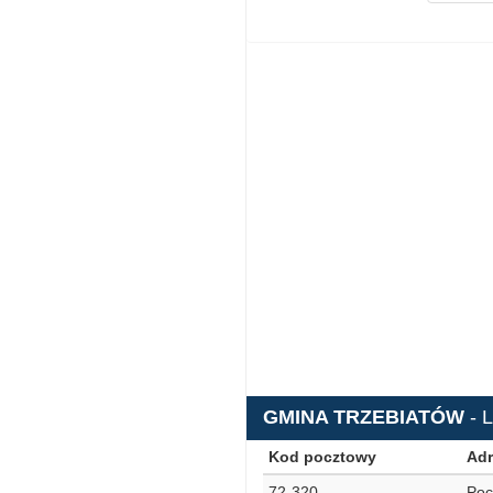
GMINA TRZEBIATÓW
- 
Kod pocztowy
Adr
72-320
Poc