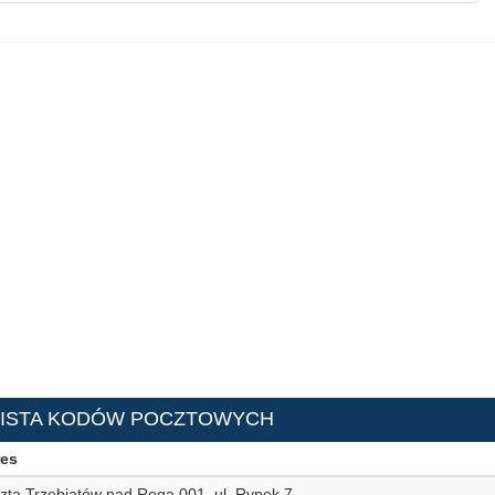
LISTA KODÓW POCZTOWYCH
es
zta Trzebiatów nad Regą 001, ul. Rynek 7