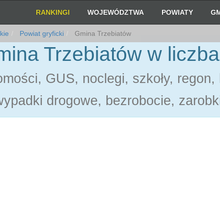
RANKINGI
WOJEWÓDZTWA
POWIATY
GM
kie
Powiat gryficki
Gmina Trzebiatów
ina Trzebiatów w liczb
omości, GUS, noclegi, szkoły, regon,
wypadki drogowe, bezrobocie, zarobki