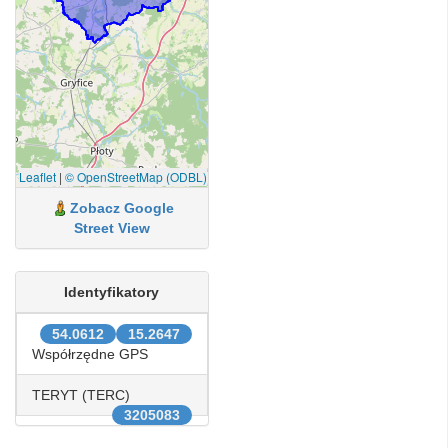
Leaflet
|
© OpenStreetMap (ODBL)
Zobacz Google
Street View
Identyfikatory
54.0612
15.2647
Współrzędne GPS
TERYT (TERC)
3205083