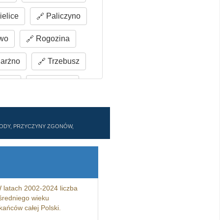
elice
Paliczyno
wo
Rogozina
arżno
Trzebusz
arka
Zapolice
ZWODY, PRZYCZYNY ZGONÓW,
 latach 2002-2024 liczba
redniego wieku
ańców całej Polski.