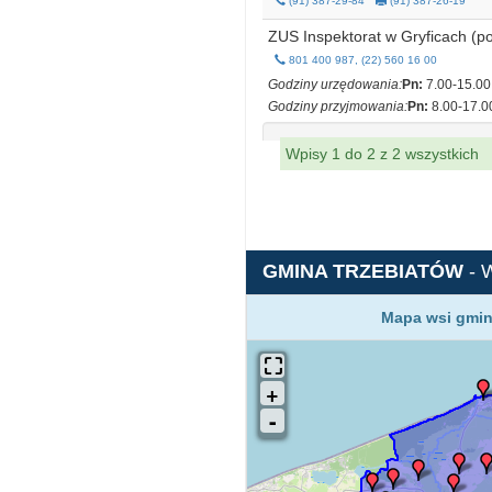
(91) 387-29-84
(91) 387-26-19
ZUS Inspektorat w Gryficach (p
801 400 987, (22) 560 16 00
Godziny urzędowania:
Pn:
7.00-15.00
Godziny przyjmowania:
Pn:
8.00-17.0
Wpisy 1 do 2 z 2 wszystkich
GMINA TRZEBIATÓW
- 
Mapa wsi gmin