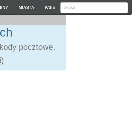
INY
MIASTA
WSIE
ach
 kody pocztowe,
)