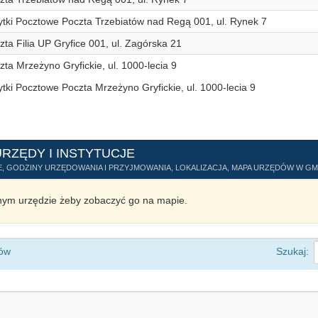
ytki Pocztowe Poczta Trzebiatów nad Regą 001, ul. Rynek 7
zta Filia UP Gryfice 001, ul. Zagórska 21
zta Mrzeżyno Gryfickie, ul. 1000-lecia 9
ytki Pocztowe Poczta Mrzeżyno Gryfickie, ul. 1000-lecia 9
URZĘDY I INSTYTUCJE
, GODZINY URZĘDOWANIA I PRZYJMOWANIA, LOKALIZACJA, MAPA URZĘDÓW W GM
ym urzędzie żeby zobaczyć go na mapie.
ów
Szukaj: