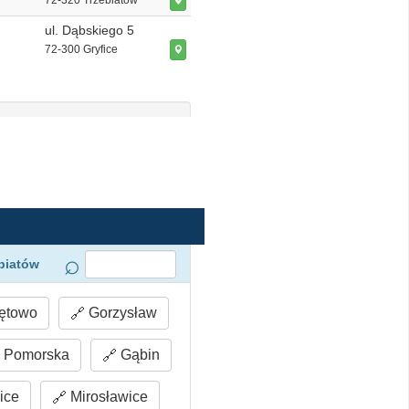
72-320 Trzebiatów
ul. Dąbskiego 5
72-300 Gryfice
biatów
ętowo
Gorzysław
 Pomorska
Gąbin
ice
Mirosławice