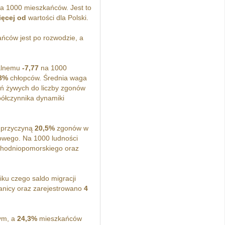
 1000 mieszkańców. Jest to
ięcej od
wartości dla Polski.
ńców jest po rozwodzie, a
ralnemu
-7,77
na 1000
8%
chłopców. Średnia waga
eń żywych do liczby zgonów
ółczynnika dynamiki
 przyczyną
20,5%
zgonów w
wego. Na 1000 ludności
chodniopomorskiego oraz
u czego saldo migracji
anicy oraz zarejestrowano
4
ym, a
24,3%
mieszkańców