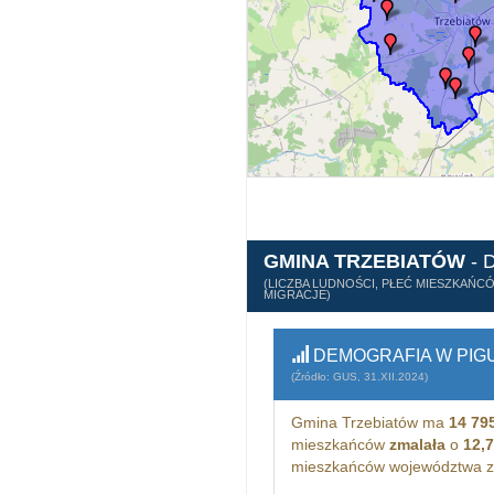
GMINA TRZEBIATÓW
- 
(LICZBA LUDNOŚCI, PŁEĆ MIESZKAŃC
MIGRACJE)
DEMOGRAFIA W PIG
(Źródło: GUS, 31.XII.2024)
Gmina Trzebiatów ma
14 79
mieszkańców
zmalała
o
12,
mieszkańców województwa z