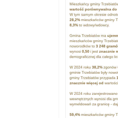
Mieszkańcy gminy Trzebiató
wartość porównywalna do
W tym samym okresie odno
28,2%
mieszkańców gminy Tr
8,3%
to wdowy/wdowcy.
Gmina Trzebiatów ma
ujem
mieszkańców gminy Trzebiató
noworodków to
3 248 gram
wynosi
0,50
i jest
znacznie 
demograficznej dla całego kr
W 2024 roku
38,2%
zgonów w
gminie Trzebiatów były nowo
gminy Trzebiatów przypada
znacznie więcej od
wartości 
W 2024 roku zarejestrowan
wewnętrznych wynosi dla gm
wymeldowań za granicę - daj
59,4%
mieszkańców gminy Tr