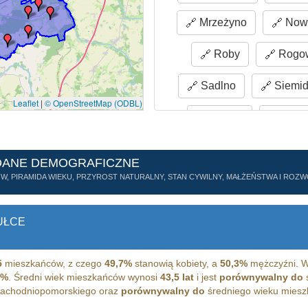
Mrzeżyno
Nowi
Roby
Rogo
Sadlno
Siemid
Leaflet
|
© OpenStreetMap (ODBL)
Wlewo
Włod
DANE DEMOGRAFICZNE
ÓW, PIRAMIDA WIEKU, PRZYROST NATURALNY, STAN CYWILNY, MAŁŻEŃSTWA I RO
UŁCE
5
mieszkańców, z czego
49,7%
stanowią kobiety, a
50,3%
mężczyźni. W
7%
. Średni wiek mieszkańców wynosi
43,5 lat
i jest
porównywalny do
ś
achodniopomorskiego oraz
porównywalny do
średniego wieku mieszk