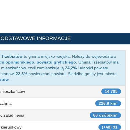
PODSTAWOWE INFORMACJE
 Trzebiatów
to gmina miejsko-wiejska. Należy do województwa
dniopomorskiego
,
powiatu gryfickiego
. Gmina Trzebiatów ma
5
mieszkańców, czyli zamieszkuje ją
24,2%
ludności powiatu.
 stanowi
22,3%
powierzchni powiatu. Siedzibą gminy jest miasto
iatów
.
 mieszkańców
14 795
zchnia
226,8 km²
ć zaludnienia
66 osób/km²
 kierunkowy
(+48) 91