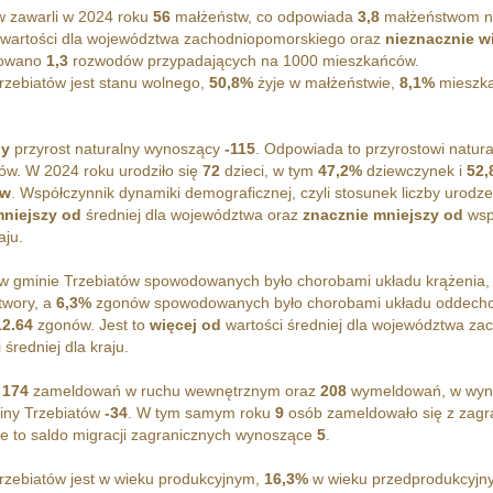
w zawarli w 2024 roku
56
małżeństw, co odpowiada
3,8
małżeństwom na
wartości dla województwa zachodniopomorskiego oraz
nieznacznie w
towano
1,3
rozwodów przypadających na 1000 mieszkańców.
zebiatów jest stanu wolnego,
50,8%
żyje w małżeństwie,
8,1%
mieszka
ny
przyrost naturalny wynoszący
-115
. Odpowiada to przyrostowi natu
w. W 2024 roku urodziło się
72
dzieci, w tym
47,2%
dziewczynek i
52,
ów
. Współczynnik dynamiki demograficznej, czyli stosunek liczby urodz
mniejszy od
średniej dla województwa oraz
znacznie mniejszy od
wsp
aju.
 gminie Trzebiatów spowodowanych było chorobami układu krążenia,
twory, a
6,3%
zgonów spowodowanych było chorobami układu oddecho
12.64
zgonów. Jest to
więcej od
wartości średniej dla województwa za
średniej dla kraju.
o
174
zameldowań w ruchu wewnętrznym oraz
208
wymeldowań, w wynik
iny Trzebiatów
-34
. W tym samym roku
9
osób zameldowało się z zagr
e to saldo migracji zagranicznych wynoszące
5
.
zebiatów jest w wieku produkcyjnym,
16,3%
w wieku przedprodukcyjn