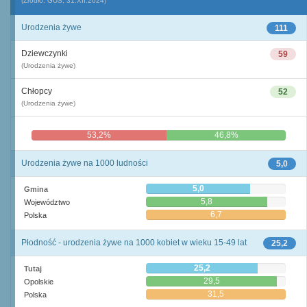
(Źródło: GUS, 31.XII.2024)
Urodzenia żywe
111
Dziewczynki
59
(Urodzenia żywe)
Chłopcy
52
(Urodzenia żywe)
53,2%
46,8%
Urodzenia żywe na 1000 ludności
5,0
5,0
Gmina
5,8
Województwo
6,7
Polska
Płodność - urodzenia żywe na 1000 kobiet w wieku 15-49 lat
25,2
25,2
Tutaj
29,5
Opolskie
31,5
Polska