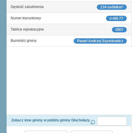
Gęstość zaludnienia
134 osób/km²
Numer kierunkowy
(+48) 77
Tablice rejestracyjne
ONY
Burmistrz gminy
Paweł Andrzej Szymkowicz
Zobacz inne gminy w pobliżu gminy Głuchołazy