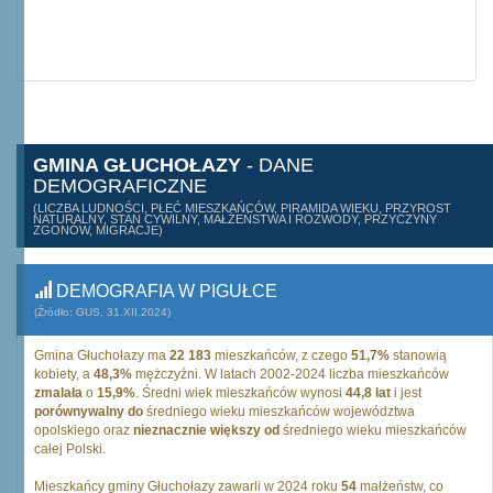
GMINA GŁUCHOŁAZY
- DANE
DEMOGRAFICZNE
(LICZBA LUDNOŚCI, PŁEĆ MIESZKAŃCÓW, PIRAMIDA WIEKU, PRZYROST
NATURALNY, STAN CYWILNY, MAŁŻEŃSTWA I ROZWODY, PRZYCZYNY
ZGONÓW, MIGRACJE)
DEMOGRAFIA W PIGUŁCE
(Źródło: GUS, 31.XII.2024)
Gmina Głuchołazy ma
22 183
mieszkańców, z czego
51,7%
stanowią
kobiety, a
48,3%
mężczyźni. W latach 2002-2024 liczba mieszkańców
zmalała
o
15,9%
. Średni wiek mieszkańców wynosi
44,8 lat
i jest
porównywalny do
średniego wieku mieszkańców województwa
opolskiego oraz
nieznacznie większy od
średniego wieku mieszkańców
całej Polski.
Mieszkańcy gminy Głuchołazy zawarli w 2024 roku
54
małżeństw, co