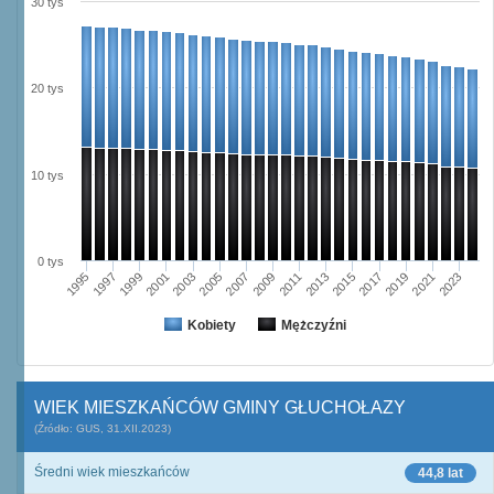
30 tys
20 tys
10 tys
0 tys
2021
1995
1999
2003
2007
2011
2015
2019
2023
1997
2001
2005
2009
2013
2017
Kobiety
Mężczyźni
WIEK MIESZKAŃCÓW GMINY GŁUCHOŁAZY
(Źródło: GUS, 31.XII.2023)
Średni wiek mieszkańców
44,8 lat