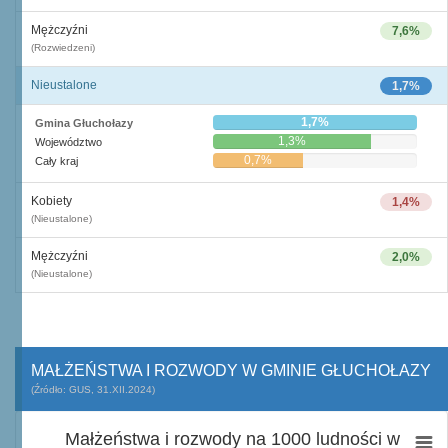
Mężczyźni
7,6%
(Rozwiedzeni)
Nieustalone
1,7%
1,7%
Gmina Głuchołazy
1,3%
Województwo
0,7%
Cały kraj
Kobiety
1,4%
(Nieustalone)
Mężczyźni
2,0%
(Nieustalone)
MAŁŻEŃSTWA I ROZWODY W GMINIE GŁUCHOŁAZY
(Źródło: GUS, 31.XII.2024)
Małżeństwa i rozwody na 1000 ludności w