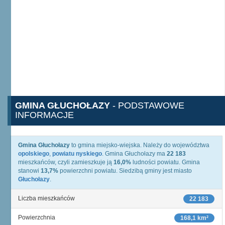
GMINA GŁUCHOŁAZY
- PODSTAWOWE
INFORMACJE
Gmina Głuchołazy
to gmina miejsko-wiejska. Należy do województwa
opolskiego
,
powiatu nyskiego
. Gmina Głuchołazy ma
22 183
mieszkańców, czyli zamieszkuje ją
16,0%
ludności powiatu. Gmina
stanowi
13,7%
powierzchni powiatu. Siedzibą gminy jest miasto
Głuchołazy
.
Liczba mieszkańców
22 183
Powierzchnia
168,1 km²