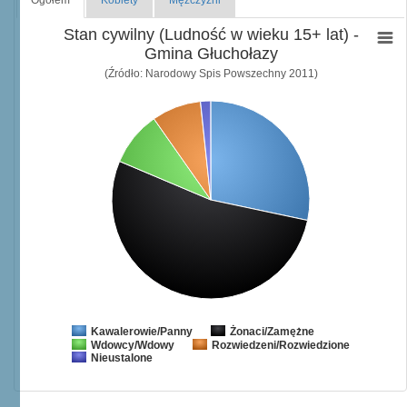
Stan cywilny (Ludność w wieku 15+ lat) -
Gmina Głuchołazy
(Źródło: Narodowy Spis Powszechny 2011)
Żonaci/Zamężne
Kawalerowie/Panny
Wdowcy/Wdowy
Rozwiedzeni/Rozwiedzione
Nieustalone