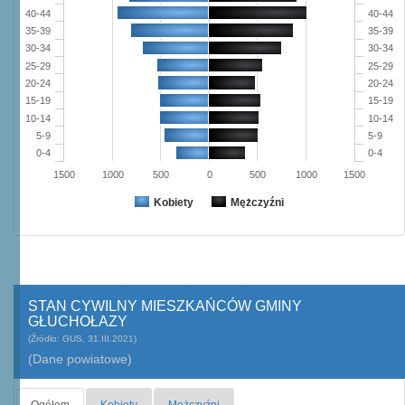
40-44
40-44
35-39
35-39
30-34
30-34
25-29
25-29
20-24
20-24
15-19
15-19
10-14
10-14
5-9
5-9
0-4
0-4
1500
1000
500
0
500
1000
1500
Kobiety
Mężczyźni
STAN CYWILNY MIESZKAŃCÓW GMINY
GŁUCHOŁAZY
(Źródło: GUS, 31.III.2021)
(Dane powiatowe)
Ogółem
Kobiety
Mężczyźni