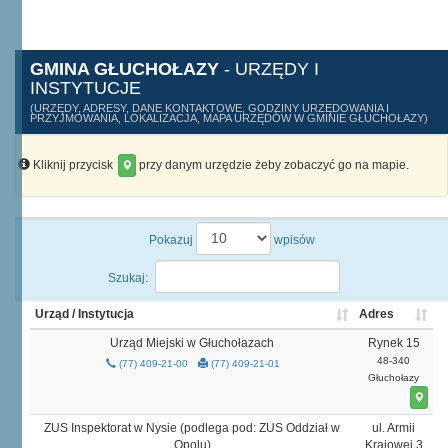
GMINA GŁUCHOŁAZY
- URZĘDY I
INSTYTUCJE
(URZĘDY, ADRESY, DANE KONTAKTOWE, GODZINY URZĘDOWANIA I
PRZYJMOWANIA, LOKALIZACJA, MAPA URZĘDÓW W GMINIE GŁUCHOŁAZY)
Kliknij przycisk
przy danym urzędzie żeby zobaczyć go na mapie.
Pokazuj
wpisów
Szukaj:
Urząd / Instytucja
Adres
Urząd Miejski w Głuchołazach
Rynek 15
48-340
(77) 409-21-00
(77) 409-21-01
Głuchołazy
ZUS Inspektorat w Nysie (podlega pod: ZUS Oddział w
ul. Armii
Opolu)
Krajowej 3