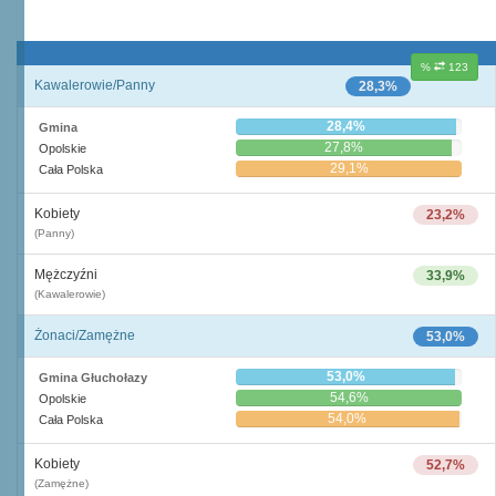
%
123
Kawalerowie/Panny
28,3%
28,4%
Gmina
27,8%
Opolskie
29,1%
Cała Polska
Kobiety
23,2%
(Panny)
Mężczyźni
33,9%
(Kawalerowie)
Żonaci/Zamężne
53,0%
53,0%
Gmina Głuchołazy
54,6%
Opolskie
54,0%
Cała Polska
Kobiety
52,7%
(Zamężne)