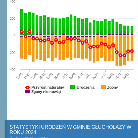
400
200
0
-200
-400
1997
2003
2009
2015
2021
1995
2001
2007
2013
2019
1999
2005
2011
2017
2023
Przyrost naturalny
Urodzenia
Zgony
Zgony niemowląt
STATYSTYKI URODZEŃ W GMINIE GŁUCHOŁAZY W
ROKU 2024