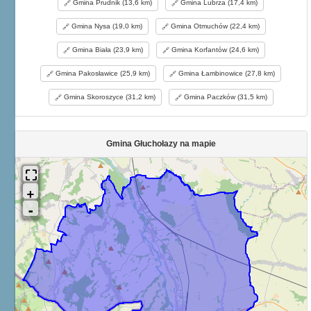
Gmina Prudnik (13,6 km)
Gmina Lubrza (17,4 km)
Gmina Nysa (19,0 km)
Gmina Otmuchów (22,4 km)
Gmina Biała (23,9 km)
Gmina Korfantów (24,6 km)
Gmina Pakosławice (25,9 km)
Gmina Łambinowice (27,8 km)
Gmina Skoroszyce (31,2 km)
Gmina Paczków (31,5 km)
Gmina Głuchołazy na mapie