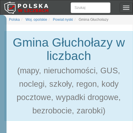
Pok
naw
Polska
Woj. opolskie
Powiat nyski
Gmina Głuchołazy
Gmina Głuchołazy w
liczbach
(mapy, nieruchomości, GUS,
noclegi, szkoły, regon, kody
pocztowe, wypadki drogowe,
bezrobocie, zarobki)