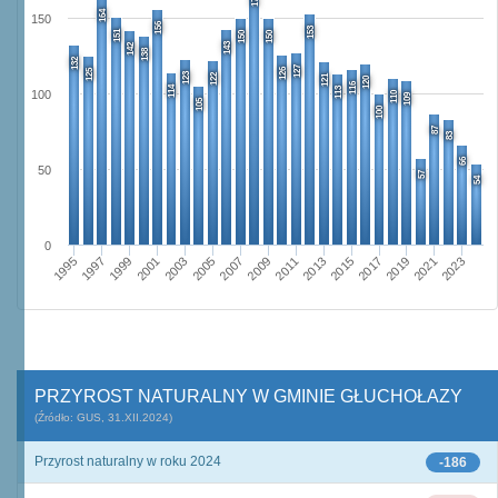
164
150
156
153
151
150
150
143
142
138
132
127
126
125
123
122
121
120
116
114
113
100
110
109
105
100
87
83
66
50
57
54
0
2009
2001
2023
2015
2007
1999
2021
2013
2005
1997
2019
2011
2003
1995
2017
PRZYROST NATURALNY W GMINIE GŁUCHOŁAZY
(Źródło: GUS, 31.XII.2024)
Przyrost naturalny w roku 2024
-186