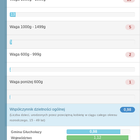
13
Waga 1000g - 1499g
5
5
Waga 600g - 999g
2
2
Waga poniżej 600g
1
1
Współczynnik dzietności ogólnej
0,98
(Liczba dzieci, urodzonych przez przeciętną kobietę w ciągu całego okresu
rozrodczego, 15 - 49 lat)
0,98
Gmina Głuchołazy
1,12
Województwo