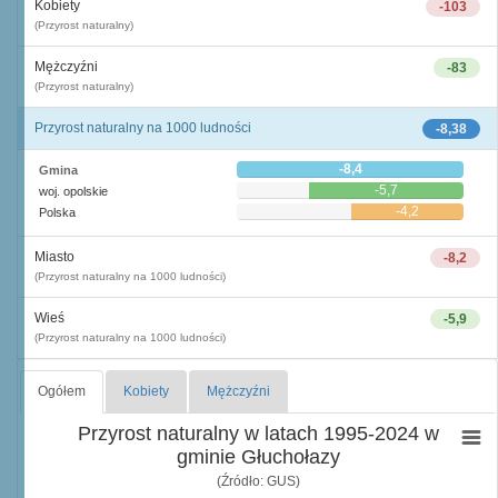
Kobiety
-103
(Przyrost naturalny)
Mężczyźni
-83
(Przyrost naturalny)
Przyrost naturalny na 1000 ludności
-8,38
-8,4
Gmina
-5,7
woj. opolskie
-4,2
Polska
Miasto
-8,2
(Przyrost naturalny na 1000 ludności)
Wieś
-5,9
(Przyrost naturalny na 1000 ludności)
Ogółem
Kobiety
Mężczyźni
Przyrost naturalny w latach 1995-2024 w
gminie Głuchołazy
(Źródło: GUS)