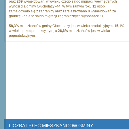
oraz
269
wymeldowań, w wyniku czego saldo migracji wewnętrznych
wynosi dla gminy Głuchołazy
-44
. W tym samym roku
11
osób
zameldowało się z zagranicy oraz zarejestrowano
0
wymeldowań za
granicę - daje to saldo migracji zagranicznych wynoszące
11
.
58,3%
mieszkańców gminy Głuchołazy jest w wieku produkcyjnym,
15,1%
w wieku przedprodukcyjnym, a
26,6%
mieszkańców jest w wieku
poprodukcyjnym.
LICZBA I PŁEĆ MIESZKAŃCÓW GMINY