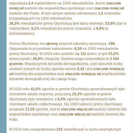
odpowiada
2,4
małżeństwom na 1000 mieszkańców. Jest to
znacznie
mniej od
wartości dla województwa opolskiego oraz
znacznie mniej od
wartości dla Polski. W tym samym okresie odnotowano
1,4
rozwodów
przypadających na 1000 mieszkańców.
28,3%
mieszkańców gminy Głuchołazy jest stanu wolnego,
53,0%
żyje w
małżeństwie,
8,1%
mieszkańców jest po rozwodzie, a
8,9%
to
wdowy/wdowcy.
Gmina Głuchołazy ma
ujemny
przyrost naturalny wynoszący
-186
.
Odpowiada to przyrostowi naturalnemu
-8,38
na 1000 mieszkańców
gminy Głuchołazy. W 2024 roku urodziło się
111
dzieci, w tym
53,2%
dziewczynek i
46,8%
chłopców. Średnia waga noworodków to
3 284
gramów
. Współczynnik dynamiki demograficznej, czyli stosunek liczby
urodzeń żywych do liczby zgonów wynosi
0,42
i jest
znacznie mniejszy
od
średniej dla województwa oraz
znacznie mniejszy od
współczynnika
dynamiki demograficznej dla całego kraju.
W 2024 roku
42,0%
zgonów w gminie Głuchołazy spowodowanych było
chorobami układu krążenia, przyczyną
25,3%
zgonów w gminie
Głuchołazy były nowotwory, a
6,4%
zgonów spowodowanych było
chorobami układu oddechowego. Na 1000 ludności gminy Głuchołazy
przypada
13.39
zgonów. Jest to
znacznie więcej od
wartości średniej dla
województwa opolskiego oraz
znacznie więcej od
wartości średniej dla
kraju.
W 2024 roku zarejestrowano
225
zameldowań w ruchu wewnętrznym