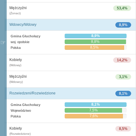
Mężczyźni
53,4%
(Żonaci)
Wdowcy/Wdowy
8,9%
8,9%
Gmina Głuchołazy
8,8%
woj. opolskie
8,5%
Polska
Kobiety
14,2%
(Wdowy)
Mężczyźni
3,1%
(Wdowcy)
Rozwiedzeni/Rozwiedzione
8,1%
8,1%
Gmina Głuchołazy
7,5%
Województwo
7,6%
Polska
Kobiety
8,5%
(Rozwiedzione)