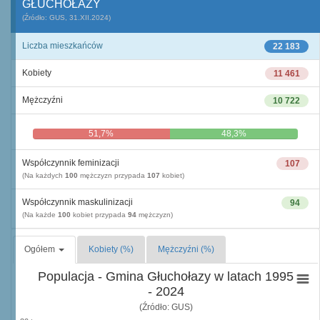
GŁUCHOŁAZY
(Źródło: GUS, 31.XII.2024)
Liczba mieszkańców
22 183
Kobiety
11 461
Mężczyźni
10 722
51,7%
48,3%
Współczynnik feminizacji
107
(Na każdych
100
mężczyzn przypada
107
kobiet)
Współczynnik maskulinizacji
94
(Na każde
100
kobiet przypada
94
mężczyzn)
Ogółem
Kobiety (%)
Mężczyźni (%)
Populacja - Gmina Głuchołazy w latach 1995
- 2024
(Źródło: GUS)