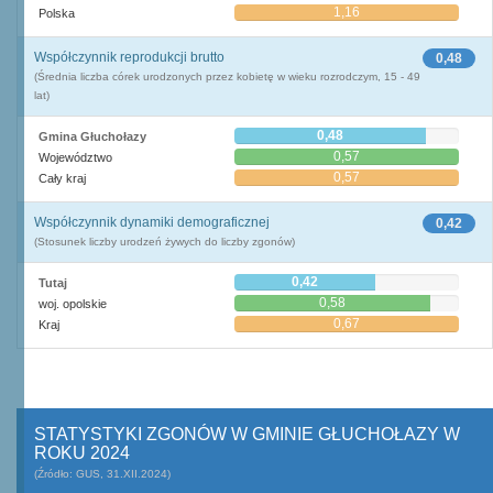
1,16
Polska
Współczynnik reprodukcji brutto
0,48
(Średnia liczba córek urodzonych przez kobietę w wieku rozrodczym, 15 - 49
lat)
0,48
Gmina Głuchołazy
0,57
Województwo
0,57
Cały kraj
Współczynnik dynamiki demograficznej
0,42
(Stosunek liczby urodzeń żywych do liczby zgonów)
0,42
Tutaj
0,58
woj. opolskie
0,67
Kraj
STATYSTYKI ZGONÓW W GMINIE GŁUCHOŁAZY W
ROKU 2024
(Źródło: GUS, 31.XII.2024)