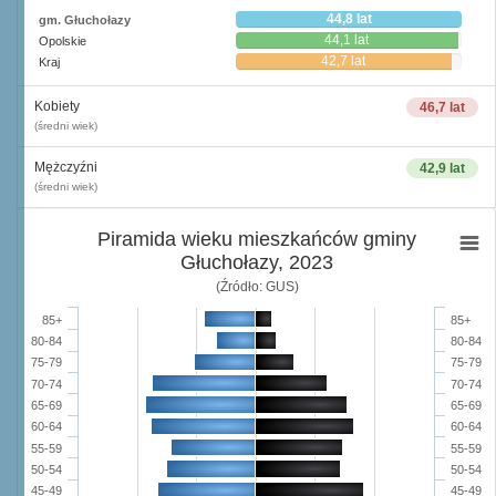
44,8 lat
gm. Głuchołazy
44,1 lat
Opolskie
42,7 lat
Kraj
Kobiety
46,7 lat
(średni wiek)
Mężczyźni
42,9 lat
(średni wiek)
Piramida wieku mieszkańców gminy
Głuchołazy, 2023
(Źródło: GUS)
85+
85+
80-84
80-84
75-79
75-79
70-74
70-74
65-69
65-69
60-64
60-64
55-59
55-59
50-54
50-54
45-49
45-49