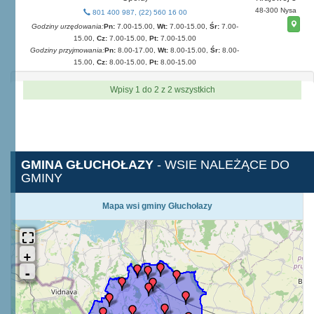
48-300 Nysa
801 400 987, (22) 560 16 00
Godziny urzędowania:
Pn:
7.00-15.00,
Wt:
7.00-15.00,
Śr:
7.00-
15.00,
Cz:
7.00-15.00,
Pt:
7.00-15.00
Godziny przyjmowania:
Pn:
8.00-17.00,
Wt:
8.00-15.00,
Śr:
8.00-
15.00,
Cz:
8.00-15.00,
Pt:
8.00-15.00
Wpisy 1 do 2 z 2 wszystkich
GMINA GŁUCHOŁAZY
- WSIE NALEŻĄCE DO
GMINY
Mapa wsi gminy Głuchołazy