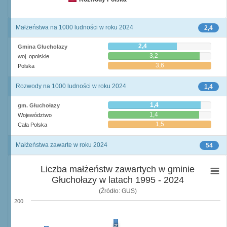
Małżeństwa na 1000 ludności w roku 2024
2,4
2,4
Gmina Głuchołazy
3,2
woj. opolskie
3,6
Polska
Rozwody na 1000 ludności w roku 2024
1,4
1,4
gm. Głuchołazy
1,4
Województwo
1,5
Cała Polska
Małżeństwa zawarte w roku 2024
54
Liczba małżeństw zawartych w gminie
Głuchołazy w latach 1995 - 2024
(Źródło: GUS)
200
174