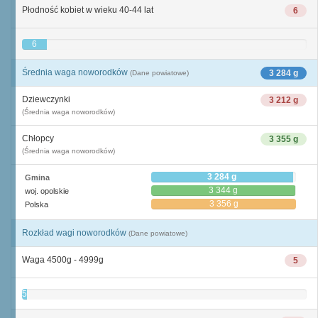
Płodność kobiet w wieku 40-44 lat
6
6
Średnia waga noworodków
3 284 g
(Dane powiatowe)
Dziewczynki
3 212 g
(Średnia waga noworodków)
Chłopcy
3 355 g
(Średnia waga noworodków)
3 284 g
Gmina
3 344 g
woj. opolskie
3 356 g
Polska
Rozkład wagi noworodków
(Dane powiatowe)
Waga 4500g - 4999g
5
5