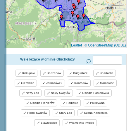
Leaflet
|
© OpenStreetMap (ODBL)
Wsie leżące w gminie Głuchołazy
Biskupów
Bodzanów
Burgrabice
Charbielin
Gierałcice
Jarnołtówek
Konradów
Markowice
Nowy Las
Nowy Świętów
Osiedle Pasterówka
Osiedle Pionierów
Podlesie
Pokrzywna
Polski Świętów
Stary Las
Sucha Kamienica
Sławniowice
Wilamowice Nyskie