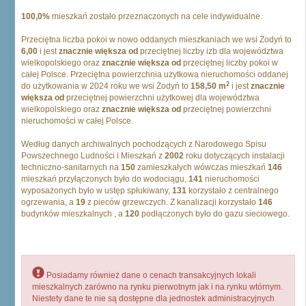
100,0%
mieszkań zostało przeznaczonych na cele indywidualne.
Przeciętna liczba pokoi w nowo oddanych mieszkaniach we wsi Żodyń to
6,00
i jest
znacznie większa od
przeciętnej liczby izb dla województwa
wielkopolskiego oraz
znacznie większa od
przeciętnej liczby pokoi w
całej Polsce. Przeciętna powierzchnia użytkowa nieruchomości oddanej
2
do użytkowania w 2024 roku we wsi Żodyń to
158,50 m
i jest
znacznie
większa od
przeciętnej powierzchni użytkowej dla województwa
wielkopolskiego oraz
znacznie większa od
przeciętnej powierzchni
nieruchomości w całej Polsce.
Według danych archiwalnych pochodzących z Narodowego Spisu
Powszechnego Ludności i Mieszkań z
2002
roku dotyczących instalacji
techniczno-sanitarnych na
150
zamieszkałych wówczas mieszkań
146
mieszkań przyłączonych było do wodociągu,
141
nieruchomości
wyposażonych było w ustęp spłukiwany,
131
korzystało z centralnego
ogrzewania, a
19
z pieców grzewczych. Z kanalizacji korzystało
146
budynków mieszkalnych , a
120
podłączonych było do gazu sieciowego.
Posiadamy również dane o cenach transakcyjnych lokali
mieszkalnych zarówno na rynku pierwotnym jak i na rynku wtórnym.
Niestety dane te nie są dostępne dla jednostek administracyjnych