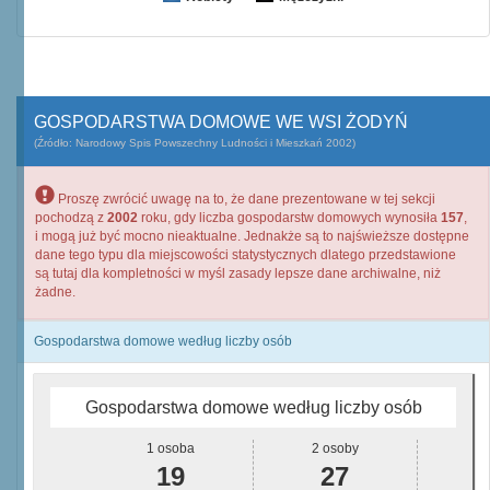
GOSPODARSTWA DOMOWE WE WSI ŻODYŃ
(Źródło: Narodowy Spis Powszechny Ludności i Mieszkań 2002)
Proszę zwrócić uwagę na to, że dane prezentowane w tej sekcji
pochodzą z
2002
roku, gdy liczba gospodarstw domowych wynosiła
157
,
i mogą już być mocno nieaktualne. Jednakże są to najświeższe dostępne
dane tego typu dla miejscowości statystycznych dlatego przedstawione
są tutaj dla kompletności w myśl zasady lepsze dane archiwalne, niż
żadne.
Gospodarstwa domowe według liczby osób
Gospodarstwa domowe według liczby osób
1 osoba
2 osoby
19
27