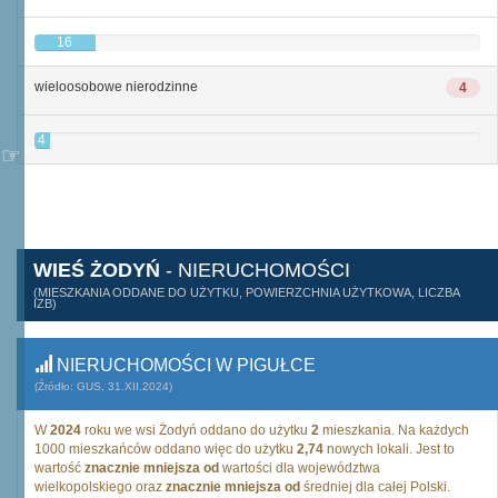
16
wieloosobowe nierodzinne
4
4
WIEŚ ŻODYŃ
- NIERUCHOMOŚCI
(MIESZKANIA ODDANE DO UŻYTKU, POWIERZCHNIA UŻYTKOWA, LICZBA
IZB)
NIERUCHOMOŚCI W PIGUŁCE
(Źródło: GUS, 31.XII.2024)
W
2024
roku we wsi Żodyń oddano do użytku
2
mieszkania. Na każdych
1000 mieszkańców oddano więc do użytku
2,74
nowych lokali. Jest to
wartość
znacznie mniejsza od
wartości dla województwa
wielkopolskiego oraz
znacznie mniejsza od
średniej dla całej Polski.