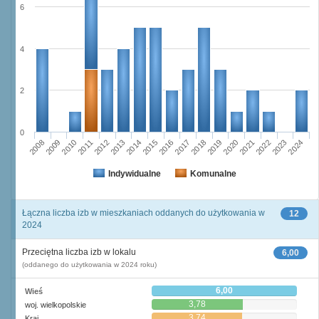
6
4
2
0
2011
2017
2012
2023
2018
2013
2024
2019
2008
2014
2020
2009
2015
2021
2010
2016
2022
Indywidualne
Komunalne
Łączna liczba izb w mieszkaniach oddanych do użytkowania w
12
2024
Przeciętna liczba izb w lokalu
6,00
(oddanego do użytkowania w 2024 roku)
6,00
Wieś
3,78
woj. wielkopolskie
3,74
Kraj