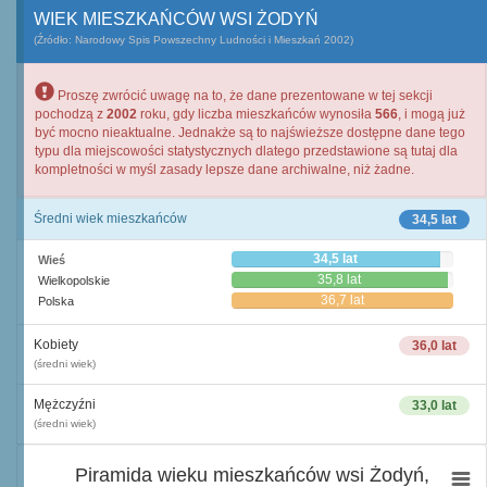
WIEK MIESZKAŃCÓW WSI ŻODYŃ
(Źródło: Narodowy Spis Powszechny Ludności i Mieszkań 2002)
Proszę zwrócić uwagę na to, że dane prezentowane w tej sekcji
pochodzą z
2002
roku, gdy liczba mieszkańców wynosiła
566
, i mogą już
być mocno nieaktualne. Jednakże są to najświeższe dostępne dane tego
typu dla miejscowości statystycznych dlatego przedstawione są tutaj dla
kompletności w myśl zasady lepsze dane archiwalne, niż żadne.
Średni wiek mieszkańców
34,5 lat
34,5 lat
Wieś
35,8 lat
Wielkopolskie
36,7 lat
Polska
Kobiety
36,0 lat
(średni wiek)
Mężczyźni
33,0 lat
(średni wiek)
Piramida wieku mieszkańców wsi Żodyń,