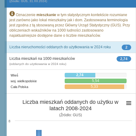
(Źródło: GUS, 31.XII.2024)
Oznaczenie
mieszkanie
w tym statystycznym kontekście rozumiane
jest zarówno jako lokal mieszkalny jak i dom. Zastosowana terminologia
jest zgodna z tą stosowaną przez Główny Urząd Statystyczny (GUS). Przy
obliczeniach wskaźników na 1000 ludności zastosowano
najaktualniejsze dostępne dane o liczbie mieszkańców.
Liczba nieruchomości oddanych do użytkowania w 2024 roku
2
Liczba mieszkań na 1000 mieszkańców
2,74
(oddanych do użytkowania w 2024 roku)
2,74
Wieś
5,54
woj. wielkopolskie
5,33
Cała Polska
Liczba mieszkań oddanych do użytku w
latach 2008-2024
(Źródło: GUS)
8