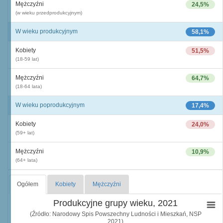
Mężczyźni
24,5%
(w wieku przedprodukcyjnym)
W wieku produkcyjnym
58,1%
Kobiety
51,5%
(18-59 lat)
Mężczyźni
64,7%
(18-64 lata)
W wieku poprodukcyjnym
17,4%
Kobiety
24,0%
(59+ lat)
Mężczyźni
10,9%
(64+ lata)
Ogółem
Kobiety
Mężczyźni
Produkcyjne grupy wieku, 2021
(Źródło: Narodowy Spis Powszechny Ludności i Mieszkań, NSP
2021)