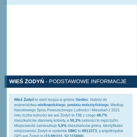
WIEŚ ŻODYŃ
- PODSTAWOWE INFORMACJE
Wieś Żodyń
to wieś leżąca w gminie
Siedlec
. Należy do
województwa
wielkopolskiego
,
powiatu wolsztyńskiego
. Według
Narodowego Spisu Powszechnego Ludności i Mieszkań z 2021
roku liczba ludności we wsi Żodyń to
731
z czego
49,7%
mieszkańców stanowią kobiety, a
50,3%
ludności to mężczyźni.
Miejscowość zamieszkuje
5,9%
mieszkańców gminy. Identyfikator
miejscowości Żodyń w systemie
SIMC
to
0913373
, a współrzędne
GPS wsi Żodyń to
(15.991111, 52.115000)
.