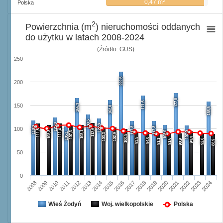
2
0,47 m
Polska
2
Powierzchnia (m
) nieruchomości oddanych
do użytku w latach 2008-2024
(Źródło: GUS)
250
222,5
200
177,0
171,6
166,3
150
162,0
158,5
130,5
125,0
122,8
118,0
117,3
117,3
100
112,6
111,8
111,4
108,3
108,1
108,0
107,3
107,0
105,1
103,3
102,9
100,5
94,4
93,5
94,0
91,1
91,6
92,0
90,9
88,9
50
0
2008
2009
2010
2011
2012
2013
2014
2015
2016
2017
2018
2019
2020
2021
2022
2023
2024
Wieś Żodyń
Woj. wielkopolskie
Polska