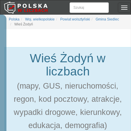
Pok
naw
Polska
Woj. wielkopolskie
Powiat wolsztyński
Gmina Siedlec
Wieś Żodyń
Wieś Żodyń w
liczbach
(mapy, GUS, nieruchomości,
regon, kod pocztowy, atrakcje,
wypadki drogowe, kierunkowy,
edukacja, demografia)