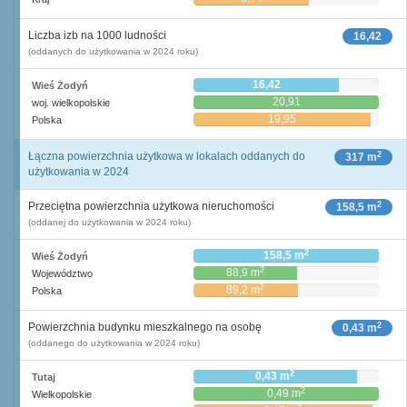
Liczba izb na 1000 ludności
16,42
(oddanych do użytkowania w 2024 roku)
16,42
Wieś Żodyń
20,91
woj. wielkopolskie
19,95
Polska
2
Łączna powierzchnia użytkowa w lokalach oddanych do
317 m
użytkowania w 2024
2
Przeciętna powierzchnia użytkowa nieruchomości
158,5 m
(oddanej do użytkowania w 2024 roku)
2
158,5 m
Wieś Żodyń
2
88,9 m
Województwo
2
89,2 m
Polska
2
Powierzchnia budynku mieszkalnego na osobę
0,43 m
(oddanego do użytkowania w 2024 roku)
2
0,43 m
Tutaj
2
0,49 m
Wielkopolskie