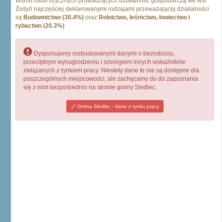
Wśród osób fizycznych prowadzących działalność gospodarczą we wsi
Żodyń najczęściej deklarowanymi rodzajami przeważającej działalności
są
Budownictwo (30.4%)
oraz
Rolnictwo, leśnictwo, łowiectwo i
rybactwo (20.3%)
.
Dysponujemy rozbudowanymi danymi o bezrobociu,
przeciętnym wynagrodzeniu i szeregiem innych wskaźników
związanych z rynkiem pracy. Niestety dane te nie są dostępne dla
poszczególnych miejscowości, ale zachęcamy do do zapoznania
się z nimi bezpośrednio na stronie gminy Siedlec.
Gmina Siedlec - dane o rynku pracy