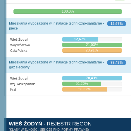
0,0%
100,0%
Mieszkania wyposażone w instalacje techniczno-sanitarne -
12,67%
piece
12,67%
Wieś Żodyń
21,03%
Województwo
20,91%
Cała Polska
Mieszkania wyposażone w instalacje techniczno-sanitarne -
78,43%
gaz sieciowy
78,43%
Wieś Żodyń
51,20%
woj. wielkopolskie
58,32%
Kraj
WIEŚ ŻODYŃ
- REJESTR REGON
(KLASY WIELKOŚCI, SEKCJE PKD, FORMY PRAWNE)