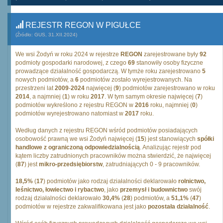
REJESTR REGON W PIGUŁCE
(Źródło: GUS, 31.XII.2024)
We wsi Żodyń w roku 2024 w rejestrze
REGON
zarejestrowane były
92
podmioty gospodarki narodowej, z czego
69
stanowiły osoby fizyczne
prowadzące działalność gospodarczą. W tymże roku zarejestrowano
5
nowych podmiotów, a
6
podmiotów zostało wyrejestrowanych. Na
przestrzeni lat
2009
-
2024
najwięcej (
9
) podmiotów zarejestrowano w roku
2014
, a najmniej (
1
) w roku
2017
. W tym samym okresie najwięcej (
7
)
podmiotów wykreślono z rejestru REGON w
2016
roku, najmniej (
0
)
podmiotów wyrejestrowano natomiast w
2017
roku.
Według danych z rejestru REGON wśród podmiotów posiadających
osobowość prawną we wsi Żodyń najwięcej (
15
) jest stanowiących
spółki
handlowe z ograniczoną odpowiedzialnością
. Analizując rejestr pod
kątem liczby zatrudnionych pracowników można stwierdzić, że najwięcej
(
87
) jest
mikro-przedsiębiorstw
, zatrudniających 0 - 9 pracowników.
18,5%
(
17
) podmiotów jako rodzaj działalności deklarowało
rolnictwo,
leśnictwo, łowiectwo i rybactwo
, jako
przemysł i budownictwo
swój
rodzaj działalności deklarowało
30,4%
(
28
) podmiotów, a
51,1%
(
47
)
podmiotów w rejestrze zakwalifikowana jest jako
pozostała działalność
.