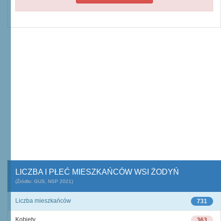
LICZBA I PŁEĆ MIESZKAŃCÓW WSI ŻODYŃ
(Źródło: GUS, NSP 2021)
Liczba mieszkańców
731
Kobiety
363