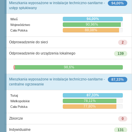
Mieszkania wyposażone w instalacje techniczno-sanitarne -
94,00%
ustęp spłukiwany
94,00%
Wieś
90,96%
Województwo
88,08%
Cała Polska
Odprowadzenie do sieci
2
Odprowadzenie do urządzenia lokalnego
139
1,4%
98,6%
Mieszkania wyposażone w instalacje techniczno-sanitarne -
87,33%
centralne ogrzewanie
87,33%
Tutaj
78,11%
Wielkopolskie
77,80%
Cała Polska
Zbiorcze
0
Indywidualne
131