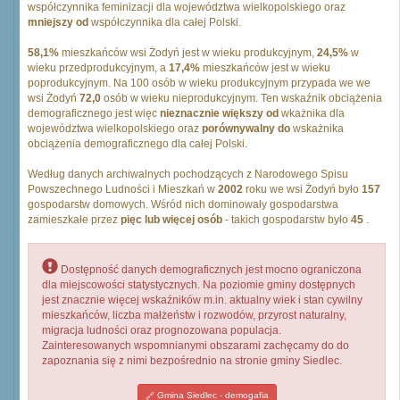
współczynnika feminizacji dla województwa wielkopolskiego oraz
mniejszy od
współczynnika dla całej Polski.
58,1%
mieszkańców wsi Żodyń jest w wieku produkcyjnym,
24,5%
w
wieku przedprodukcyjnym, a
17,4%
mieszkańców jest w wieku
poprodukcyjnym. Na 100 osób w wieku produkcyjnym przypada we we
wsi Żodyń
72,0
osób w wieku nieprodukcyjnym. Ten wskaźnik obciążenia
demograficznego jest więc
nieznacznie większy od
wkażnika dla
województwa wielkopolskiego oraz
porównywalny do
wskażnika
obciążenia demograficznego dla całej Polski.
Według danych archiwalnych pochodzących z Narodowego Spisu
Powszechnego Ludności i Mieszkań w
2002
roku we wsi Żodyń było
157
gospodarstw domowych. Wśród nich dominowały gospodarstwa
zamieszkałe przez
pięc lub więcej osób
- takich gospodarstw było
45
.
Dostępność danych demograficznych jest mocno ograniczona
dla miejscowości statystycznych. Na poziomie gminy dostępnych
jest znacznie więcej wskaźników m.in. aktualny wiek i stan cywilny
mieszkańców, liczba małżeństw i rozwodów, przyrost naturalny,
migracja ludności oraz prognozowana populacja.
Zainteresowanych wspomnianymi obszarami zachęcamy do do
zapoznania się z nimi bezpośrednio na stronie gminy Siedlec.
Gmina Siedlec - demogafia