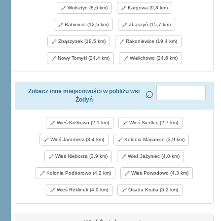
Wolsztyn (8,6 km)
Kargowa (9,8 km)
Babimost (12,5 km)
Zbąszyń (15,7 km)
Zbąszynek (18,5 km)
Rakoniewice (19,4 km)
Nowy Tomyśl (24,4 km)
Wielichowo (24,6 km)
Zobacz inne miejscowości w pobliżu wsi
Żodyń
Wieś Kiełkowo (2,1 km)
Wieś Siedlec (2,7 km)
Wieś Jaromierz (3,4 km)
Kolonia Marianice (3,9 km)
Wieś Nieborza (3,9 km)
Wieś Jażyniec (4,0 km)
Kolonia Podborowo (4,2 km)
Wieś Powodowo (4,3 km)
Wieś Reklinek (4,9 km)
Osada Krutla (5,2 km)