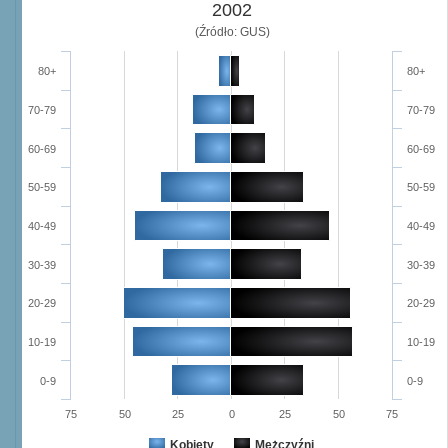
2002
(Źródło: GUS)
80+
80+
70-79
70-79
60-69
60-69
50-59
50-59
40-49
40-49
30-39
30-39
20-29
20-29
10-19
10-19
0-9
0-9
75
50
25
0
25
50
75
Kobiety
Mężczyźni