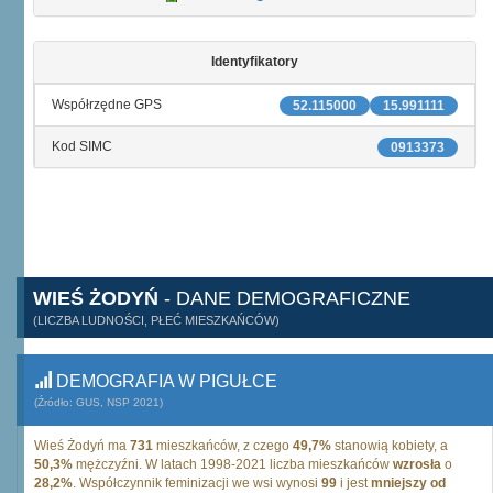
Identyfikatory
Współrzędne GPS
52.115000
15.991111
Kod SIMC
0913373
WIEŚ ŻODYŃ
- DANE DEMOGRAFICZNE
(LICZBA LUDNOŚCI, PŁEĆ MIESZKAŃCÓW)
DEMOGRAFIA W PIGUŁCE
(Źródło: GUS, NSP 2021)
Wieś Żodyń ma
731
mieszkańców, z czego
49,7%
stanowią kobiety, a
50,3%
mężczyźni. W latach 1998-2021 liczba mieszkańców
wzrosła
o
28,2%
. Współczynnik feminizacji we wsi wynosi
99
i jest
mniejszy od