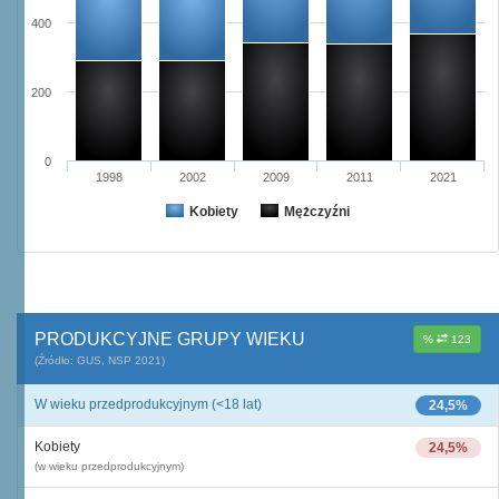
400
200
0
1998
2002
2009
2011
2021
Kobiety
Mężczyźni
PRODUKCYJNE GRUPY WIEKU
%
123
(Źródło: GUS, NSP 2021)
W wieku przedprodukcyjnym (<18 lat)
24,5%
Kobiety
24,5%
(w wieku przedprodukcyjnym)