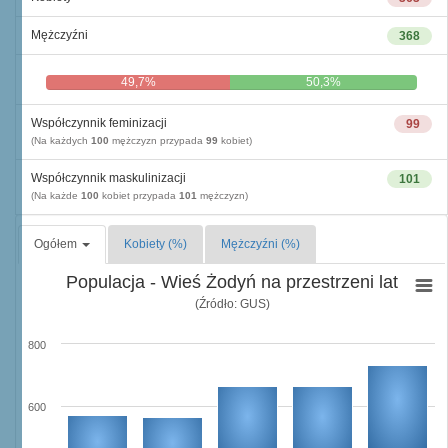
Mężczyźni
368
49,7%
50,3%
Współczynnik feminizacji
99
(Na każdych
100
mężczyzn przypada
99
kobiet)
Współczynnik maskulinizacji
101
(Na każde
100
kobiet przypada
101
mężczyzn)
Ogółem
Kobiety (%)
Mężczyźni (%)
Populacja - Wieś Żodyń na przestrzeni lat
(Źródło: GUS)
800
600