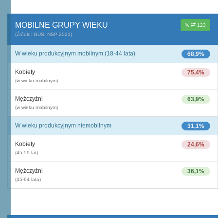
MOBILNE GRUPY WIEKU
%
123
(Źródło: GUS, NSP 2021)
W wieku produkcyjnym mobilnym (18-44 lata)
68,9%
Kobiety
75,4%
(w wieku mobilnym)
Mężczyźni
63,9%
(w wieku mobilnym)
W wieku produkcyjnym niemobilnym
31,1%
Kobiety
24,6%
(45-59 lat)
Mężczyźni
36,1%
(45-64 lata)