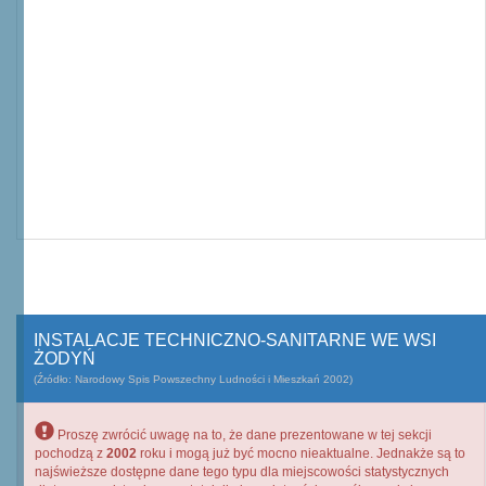
INSTALACJE TECHNICZNO-SANITARNE WE WSI
ŻODYŃ
(Źródło: Narodowy Spis Powszechny Ludności i Mieszkań 2002)
Proszę zwrócić uwagę na to, że dane prezentowane w tej sekcji
pochodzą z
2002
roku i mogą już być mocno nieaktualne. Jednakże są to
najświeższe dostępne dane tego typu dla miejscowości statystycznych