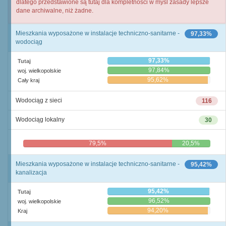
dlatego przedstawione są tutaj dla kompletności w myśl zasady lepsze
dane archiwalne, niż żadne.
Mieszkania wyposażone w instalacje techniczno-sanitarne -
97,33%
wodociąg
97,33%
Tutaj
97,84%
woj. wielkopolskie
95,62%
Cały kraj
Wodociąg z sieci
116
Wodociąg lokalny
30
79,5%
20,5%
Mieszkania wyposażone w instalacje techniczno-sanitarne -
95,42%
kanalizacja
95,42%
Tutaj
96,52%
woj. wielkopolskie
94,20%
Kraj