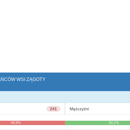
KAŃCÓW WSI ZĄGOTY
241
Mężczyźni
49,9%
50,1%