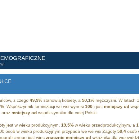
DEMOGRAFICZNE
ÓW)
UŁCE
ńców, z czego
49,9%
stanowią kobiety, a
50,1%
mężczyźni. W latach 1
3%
. Współczynnik feminizacji we wsi wynosi
100
i jest
mniejszy od
wspó
 oraz
mniejszy od
współczynnika dla całej Polski.
ty jest w wieku produkcyjnym,
19,5%
w wieku przedprodukcyjnym, a
1
00 osób w wieku produkcyjnym przypada we we wsi Zągoty
59,4
osób w
ograficznego jest więc
znacznie mniejszy od
wkażnika dla wojewódz