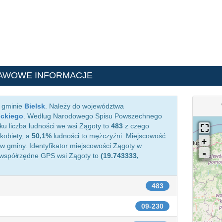
AWOWE INFORMACJE
w gminie
Bielsk
. Należy do województwa
ockiego
. Według Narodowego Spisu Powszechnego
ku liczba ludności we wsi Zągoty to
483
z czego
kobiety, a
50,1%
ludności to mężczyźni. Miejscowość
 gminy. Identyfikator miejscowości Zągoty w
 współrzędne GPS wsi Zągoty to
(19.743333,
483
09-230