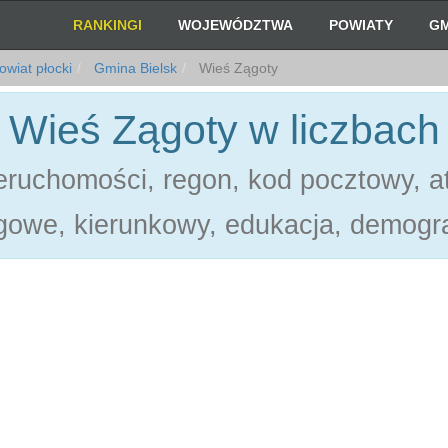
RANKINGI
WOJEWÓDZTWA
POWIATY
GM
wiat płocki
Gmina Bielsk
Wieś Zągoty
Wieś Zągoty w liczbach
ruchomości, regon, kod pocztowy, at
gowe, kierunkowy, edukacja, demogra