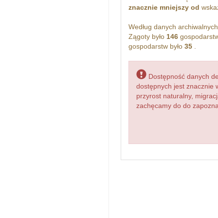
znacznie mniejszy od
wskaż
Według danych archiwalnyc
Zągoty było
146
gospodarstw
gospodarstw było
35
.
Dostępność danych dem
dostępnych jest znacznie 
przyrost naturalny, migr
zachęcamy do do zapoznani