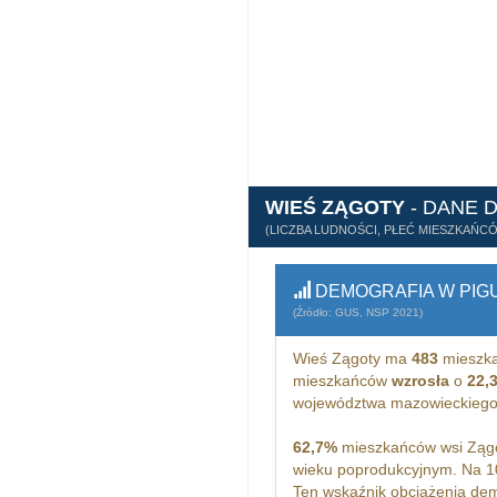
WIEŚ ZĄGOTY
- DANE 
(LICZBA LUDNOŚCI, PŁEĆ MIESZKAŃC
DEMOGRAFIA W PIG
(Źródło: GUS, NSP 2021)
Wieś Zągoty ma
483
mieszka
mieszkańców
wzrosła
o
22,
województwa mazowieckiego
62,7%
mieszkańców wsi Zągo
wieku poprodukcyjnym. Na 1
Ten wskaźnik obciążenia dem