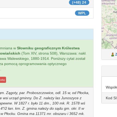
(+48) 24
WPL
omniana w
Słowniku geograficznym Królestwa
łowiańskich
(Tom XIV, strona 508), Warszawa: nakł.
sława Walewskiego, 1880-1914. Poniższy cytat został
 za pomocą oprogramowania optycznego
.
awkę
Współ
, gm. Zągoty, par. Proboszczowice, odl. 15 w, od Płocka,
Kod S
 wsi urząd gminny. Do Z. należy las Junoszyce z
apewne. W 1827 r. było 11 dm., 100 mk. R. 1578 wś
 4*/2 łan. km. Z. gmina należy do sądu gm. okr. II w
czt, w Płocku. Gmina ma 11371 mr. obszaru i 3652 mk.