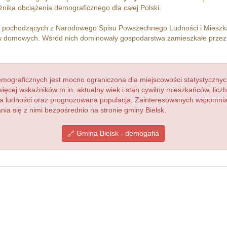
nika obciążenia demograficznego dla całej Polski.
h pochodzących z Narodowego Spisu Powszechnego Ludności i Miesz
 domowych. Wśród nich dominowały gospodarstwa zamieszkałe prze
ograficznych jest mocno ograniczona dla miejscowości statystycznyc
więcej wskaźników m.in. aktualny wiek i stan cywilny mieszkańców, lic
acja ludności oraz prognozowana populacja. Zainteresowanych wspomn
a się z nimi bezpośrednio na stronie gminy Bielsk.
Gmina Bielsk - demogafia