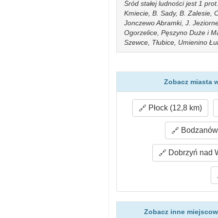
Śród stałej ludności jest 1 pr
Kmiecie, B. Sady, B. Zalesie
Jonczewo Abramki, J. Jeziorn
Ogorzelice, Pęszyno Duże i Ma
Szewce, Tłubice, Umienino Łub
Zobacz miasta w
Płock (12,8 km)
Bodzanów 
Dobrzyń nad W
Zobacz inne miejscow