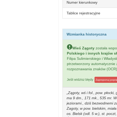
Numer kierunkowy
Tablice rejestracyjne
Wzmianka historyczna
Wieś Zągoty
została wsp
Polskiego i innych krajów s
Filipa Sulimierskiego i Włady
ptrzetworzony automatycznie
rozpoznawania znaków (OCR)
Jeśli widzisz błędy
Zaproponuj popr
Zągoty, wś i fol., pow. płocki
ma 9 dm., 171 mk., 535 mr. We
jeziorami., dziś bezwodnemi z
Zagoty, w pow. bielskim, miała
os. Bielsk (odl. 5 w.), st. po