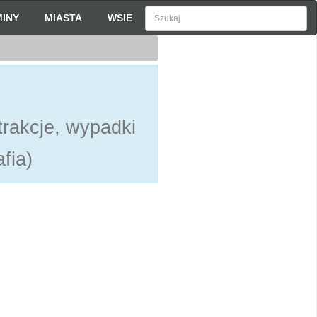
INY
MIASTA
WSIE
rakcje, wypadki
fia)