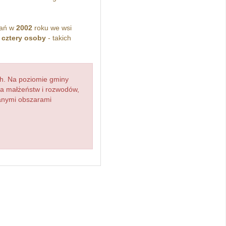
kań w
2002
roku we wsi
z
cztery osoby
- takich
h. Na poziomie gminy
zba małżeństw i rozwodów,
ianymi obszarami