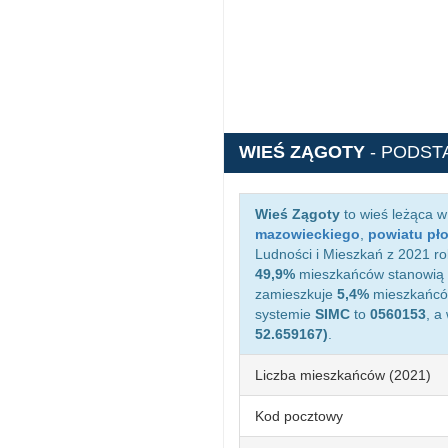
WIEŚ ZĄGOTY
- PODST
Wieś Zągoty
to wieś leżąca 
mazowieckiego
,
powiatu pł
Ludności i Mieszkań z 2021 ro
49,9%
mieszkańców stanowią 
zamieszkuje
5,4%
mieszkańców
systemie
SIMC
to
0560153
, a
52.659167)
.
Liczba mieszkańców (2021)
Kod pocztowy