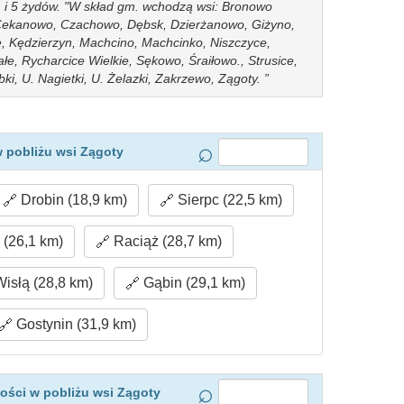
ot. i 5 żydów. "W skład gm. wchodzą wsi: Bronowo
, Cekanowo, Czachowo, Dębsk, Dzierżanowo, Giżyno,
e, Kędzierzyn, Machcino, Machcinko, Niszczyce,
łe, Rycharcice Wielkie, Sękowo, Śraiłowo., Strusice,
ki, U. Nagietki, U. Żelazki, Zakrzewo, Zągoty.
 pobliżu wsi Zągoty
Drobin (18,9 km)
Sierpc (22,5 km)
(26,1 km)
Raciąż (28,7 km)
isłą (28,8 km)
Gąbin (29,1 km)
Gostynin (31,9 km)
ości w pobliżu wsi Zągoty