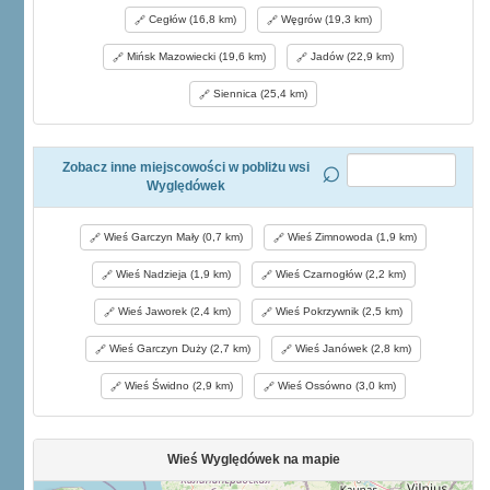
Cegłów (16,8 km)
Węgrów (19,3 km)
Mińsk Mazowiecki (19,6 km)
Jadów (22,9 km)
Siennica (25,4 km)
Zobacz inne miejscowości w pobliżu wsi
Wyględówek
Wieś Garczyn Mały (0,7 km)
Wieś Zimnowoda (1,9 km)
Wieś Nadzieja (1,9 km)
Wieś Czarnogłów (2,2 km)
Wieś Jaworek (2,4 km)
Wieś Pokrzywnik (2,5 km)
Wieś Garczyn Duży (2,7 km)
Wieś Janówek (2,8 km)
Wieś Świdno (2,9 km)
Wieś Ossówno (3,0 km)
Wieś Wyględówek na mapie