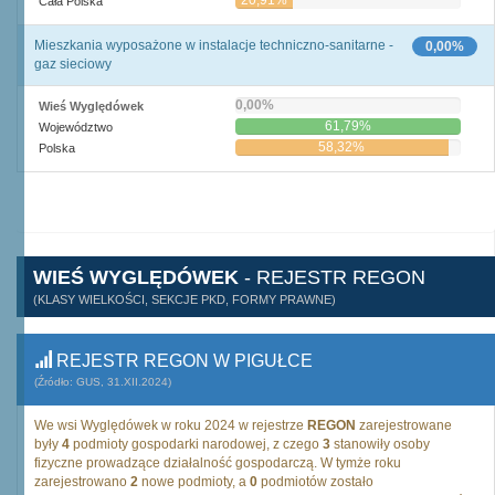
20,91%
Cała Polska
Mieszkania wyposażone w instalacje techniczno-sanitarne -
0,00%
gaz sieciowy
0,00%
Wieś Wyględówek
61,79%
Województwo
58,32%
Polska
WIEŚ WYGLĘDÓWEK
- REJESTR REGON
(KLASY WIELKOŚCI, SEKCJE PKD, FORMY PRAWNE)
REJESTR REGON W PIGUŁCE
(Źródło: GUS, 31.XII.2024)
We wsi Wyględówek w roku 2024 w rejestrze
REGON
zarejestrowane
były
4
podmioty gospodarki narodowej, z czego
3
stanowiły osoby
fizyczne prowadzące działalność gospodarczą. W tymże roku
zarejestrowano
2
nowe podmioty, a
0
podmiotów zostało