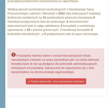
przeciętnej powierzchni nieruchomości w całej Polsce.
Według danych archiwalnych pochodzących z Narodowego Spisu
Powszechnego Ludności i Mieszkań z
2002
roku dotyczących instalacji
techniczno-sanitarnych na
34
zamieszkane wówczas mieszkania
6
mieszkań przyłączonych było do wodociągu,
6
nieruchomości
wyposażonych było w ustęp spłukiwany,
6
korzystało z centralnego
ogrzewania, a
28
z pieców grzewczych. Z kanalizacji korzystało
6
budynków mieszkalnych , a
0
podłączonych było do gazu sieciowego.
Posiadamy również dane o cenach transakcyjnych lokali
mieszkalnych zarówno na rynku pierwotnym jak i na rynku wtórnym.
Niestety dane te nie są dostępne dla jednostek administracyjnych
mniejszych od powiatów. Zapraszamy do zapoznania się z nimi
bezpośrednio na stronie powiatu węgrowskiego.
Powiat węgrowski - ceny transakcyjne mieszkań