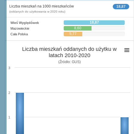
Liczba mieszkań na 1000 mieszkańców
18,87
(oddanych do użytkowania w 2020 roku)
18,87
Wieś Wyględówek
8,60
Mazowieckie
5,77
Cała Polska
Liczba mieszkań oddanych do użytku w
latach 2010-2020
(Źródło: GUS)
3
2
1