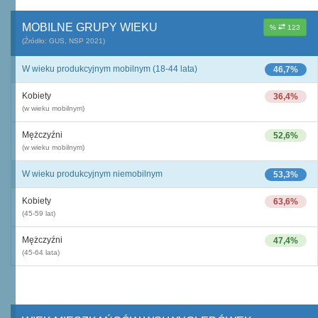
MOBILNE GRUPY WIEKU
%
123
(Źródło: GUS, NSP 2021)
W wieku produkcyjnym mobilnym (18-44 lata)
46,7%
Kobiety
36,4%
(w wieku mobilnym)
Mężczyźni
52,6%
(w wieku mobilnym)
W wieku produkcyjnym niemobilnym
53,3%
Kobiety
63,6%
(45-59 lat)
Mężczyźni
47,4%
(45-64 lata)