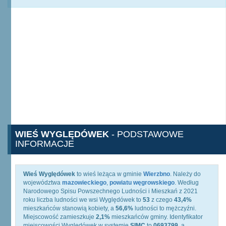
WIEŚ WYGLĘDÓWEK
- PODSTAWOWE
INFORMACJE
Wieś Wyględówek
to wieś leżąca w gminie
Wierzbno
. Należy do
województwa
mazowieckiego
,
powiatu węgrowskiego
. Według
Narodowego Spisu Powszechnego Ludności i Mieszkań z 2021
roku liczba ludności we wsi Wyględówek to
53
z czego
43,4%
mieszkańców stanowią kobiety, a
56,6%
ludności to mężczyźni.
Miejscowość zamieszkuje
2,1%
mieszkańców gminy. Identyfikator
miejscowości Wyględówek w systemie
SIMC
to
0693799
, a