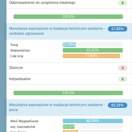
Odprowadzenie do urządzenia lokalnego
6
0,0%
100,0%
Mieszkania wyposażone w instalacje techniczno-sanitarne -
17,65%
centralne ogrzewanie
17,65%
Tutaj
81,82%
Województwo
77,80%
Cały kraj
Zbiorcze
0
Indywidualne
6
0,0%
100,0%
Mieszkania wyposażone w instalacje techniczno-sanitarne -
82,35%
piece
82,35%
Wieś Wyględówek
16,15%
woj. mazowieckie