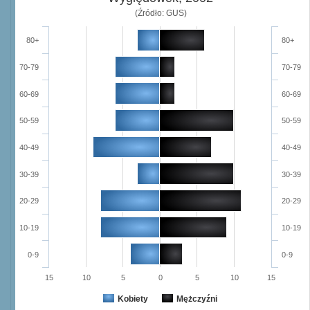
(Źródło: GUS)
80+
80+
70-79
70-79
60-69
60-69
50-59
50-59
40-49
40-49
30-39
30-39
20-29
20-29
10-19
10-19
0-9
0-9
15
10
5
0
5
10
15
Kobiety
Mężczyźni