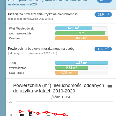
Łączna powierzchnia użytkowa w lokalach oddanych do
62 m
użytkowania w 2020
2
Przeciętna powierzchnia użytkowa nieruchomości
62,0 m
(oddanej do użytkowania w 2020 roku)
2
62,0 m
Wieś Wyględówek
2
83,9 m
woj. mazowieckie
2
88,7 m
Cały kraj
2
Powierzchnia budynku mieszkalnego na osobę
1,17 m
(oddanego do użytkowania w 2020 roku)
2
1,17 m
Tutaj
2
0,72 m
Województwo
2
0,51 m
Cała Polska
2
Powierzchnia (m
) nieruchomości oddanych
do użytku w latach 2010-2020
(Źródło: GUS)
125
100