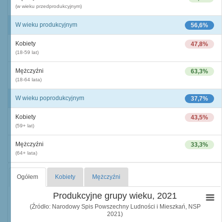
(w wieku przedprodukcyjnym)
W wieku produkcyjnym
56,6%
Kobiety
47,8%
(18-59 lat)
Mężczyźni
63,3%
(18-64 lata)
W wieku poprodukcyjnym
37,7%
Kobiety
43,5%
(59+ lat)
Mężczyźni
33,3%
(64+ lata)
Ogółem
Kobiety
Mężczyźni
Produkcyjne grupy wieku, 2021
(Źródło: Narodowy Spis Powszechny Ludności i Mieszkań, NSP
2021)