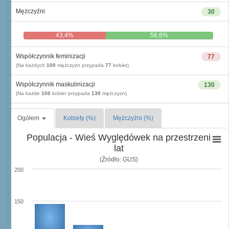
Mężczyźni
30
43,4%
56,6%
Współczynnik feminizacji
77
(Na każdych
100
mężczyzn przypada
77
kobiet)
Współczynnik maskulinizacji
130
(Na każde
100
kobiet przypada
130
mężczyzn)
Ogółem
Kobiety (%)
Mężczyźni (%)
Populacja - Wieś Wyględówek na przestrzeni
lat
(Źródło: GUS)
200
150