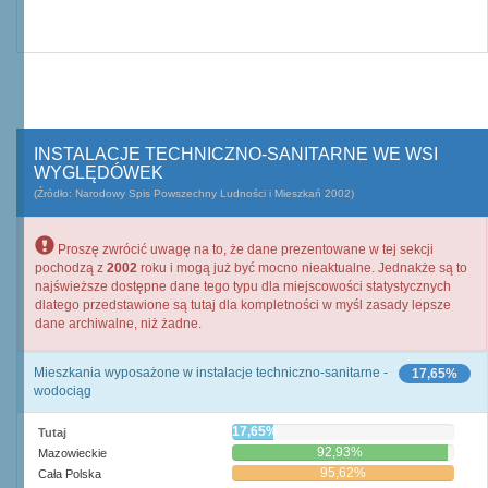
INSTALACJE TECHNICZNO-SANITARNE WE WSI
WYGLĘDÓWEK
(Źródło: Narodowy Spis Powszechny Ludności i Mieszkań 2002)
Proszę zwrócić uwagę na to, że dane prezentowane w tej sekcji
pochodzą z
2002
roku i mogą już być mocno nieaktualne. Jednakże są to
najświeższe dostępne dane tego typu dla miejscowości statystycznych
dlatego przedstawione są tutaj dla kompletności w myśl zasady lepsze
dane archiwalne, niż żadne.
Mieszkania wyposażone w instalacje techniczno-sanitarne -
17,65%
wodociąg
17,65%
Tutaj
92,93%
Mazowieckie
95,62%
Cała Polska