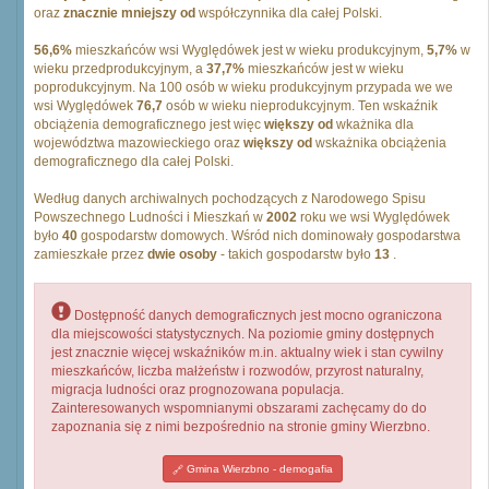
oraz
znacznie mniejszy od
współczynnika dla całej Polski.
56,6%
mieszkańców wsi Wyględówek jest w wieku produkcyjnym,
5,7%
w
wieku przedprodukcyjnym, a
37,7%
mieszkańców jest w wieku
poprodukcyjnym. Na 100 osób w wieku produkcyjnym przypada we we
wsi Wyględówek
76,7
osób w wieku nieprodukcyjnym. Ten wskaźnik
obciążenia demograficznego jest więc
większy od
wkażnika dla
województwa mazowieckiego oraz
większy od
wskażnika obciążenia
demograficznego dla całej Polski.
Według danych archiwalnych pochodzących z Narodowego Spisu
Powszechnego Ludności i Mieszkań w
2002
roku we wsi Wyględówek
było
40
gospodarstw domowych. Wśród nich dominowały gospodarstwa
zamieszkałe przez
dwie osoby
- takich gospodarstw było
13
.
Dostępność danych demograficznych jest mocno ograniczona
dla miejscowości statystycznych. Na poziomie gminy dostępnych
jest znacznie więcej wskaźników m.in. aktualny wiek i stan cywilny
mieszkańców, liczba małżeństw i rozwodów, przyrost naturalny,
migracja ludności oraz prognozowana populacja.
Zainteresowanych wspomnianymi obszarami zachęcamy do do
zapoznania się z nimi bezpośrednio na stronie gminy Wierzbno.
Gmina Wierzbno - demogafia