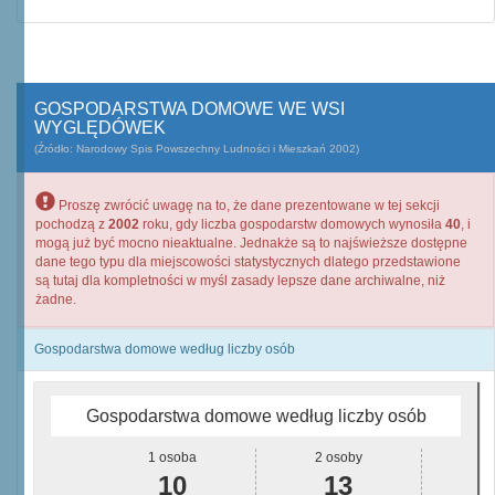
GOSPODARSTWA DOMOWE WE WSI
WYGLĘDÓWEK
(Źródło: Narodowy Spis Powszechny Ludności i Mieszkań 2002)
Proszę zwrócić uwagę na to, że dane prezentowane w tej sekcji
pochodzą z
2002
roku, gdy liczba gospodarstw domowych wynosiła
40
, i
mogą już być mocno nieaktualne. Jednakże są to najświeższe dostępne
dane tego typu dla miejscowości statystycznych dlatego przedstawione
są tutaj dla kompletności w myśl zasady lepsze dane archiwalne, niż
żadne.
Gospodarstwa domowe według liczby osób
Gospodarstwa domowe według liczby osób
1 osoba
2 osoby
10
13