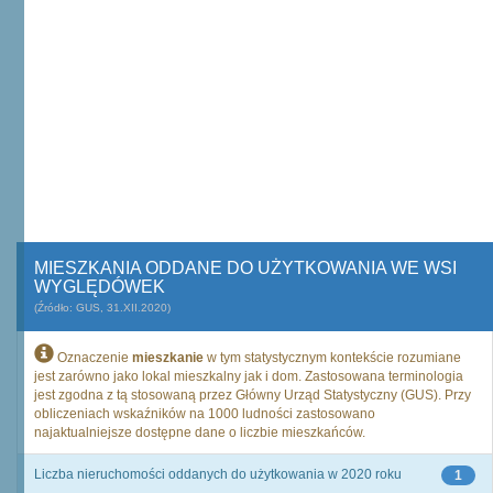
MIESZKANIA ODDANE DO UŻYTKOWANIA WE WSI
WYGLĘDÓWEK
(Źródło: GUS, 31.XII.2020)
Oznaczenie
mieszkanie
w tym statystycznym kontekście rozumiane
jest zarówno jako lokal mieszkalny jak i dom. Zastosowana terminologia
jest zgodna z tą stosowaną przez Główny Urząd Statystyczny (GUS). Przy
obliczeniach wskaźników na 1000 ludności zastosowano
najaktualniejsze dostępne dane o liczbie mieszkańców.
Liczba nieruchomości oddanych do użytkowania w 2020 roku
1