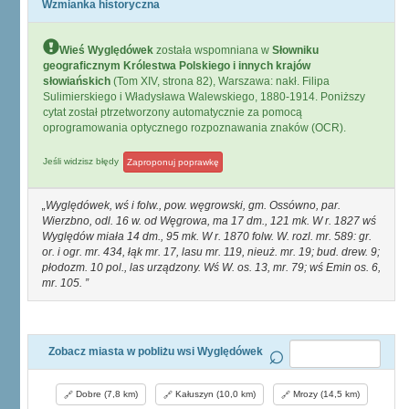
Wzmianka historyczna
Wieś Wyględówek
została wspomniana w
Słowniku
geograficznym Królestwa Polskiego i innych krajów
słowiańskich
(Tom XIV, strona 82), Warszawa: nakł. Filipa
Sulimierskiego i Władysława Walewskiego, 1880-1914. Poniższy
cytat został ptrzetworzony automatycznie za pomocą
oprogramowania optycznego rozpoznawania znaków (OCR).
Jeśli widzisz błędy
Zaproponuj poprawkę
Wyględówek, wś i folw., pow. węgrowski, gm. Ossówno, par.
Wierzbno, odl. 16 w. od Węgrowa, ma 17 dm., 121 mk. W r. 1827 wś
Wyględów miała 14 dm., 95 mk. W r. 1870 folw. W. rozl. mr. 589: gr.
or. i ogr. mr. 434, łąk mr. 17, lasu mr. 119, nieuż. mr. 19; bud. drew. 9;
płodozm. 10 pol., las urządzony. Wś W. os. 13, mr. 79; wś Emin os. 6,
mr. 105.
Zobacz miasta w pobliżu wsi Wyględówek
Dobre (7,8 km)
Kałuszyn (10,0 km)
Mrozy (14,5 km)