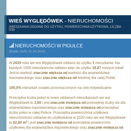
WIEŚ WYGLĘDÓWEK
- NIERUCHOMOŚCI
(MIESZKANIA ODDANE DO UŻYTKU, POWIERZCHNIA UŻYTKOWA, LICZBA
IZB)
NIERUCHOMOŚCI W PIGUŁCE
(Źródło: GUS, 31.XII.2020)
W
2020
roku we wsi Wyględówek oddano do użytku
1
mieszkanie. Na
każdych 1000 mieszkańców oddano więc do użytku
18,87
nowych lokali.
Jest to wartość
znacznie większa od
wartości dla województwa
mazowieckiego oraz
znacznie większa od
średniej dla całej Polski.
100,0%
mieszkań zostało przeznaczonych na cele indywidualne.
Przeciętna liczba pokoi w nowo oddanych mieszkaniach we wsi
Wyględówek to
3,00
i jest
znacznie mniejsza od
przeciętnej liczby izb dla
województwa mazowieckiego oraz
znacznie mniejsza od
przeciętnej
liczby pokoi w całej Polsce. Przeciętna powierzchnia użytkowa
nieruchomości oddanej do użytkowania w 2020 roku we wsi Wyględówek
2
to
62,00 m
i jest
znacznie mniejsza od
przeciętnej powierzchni
użytkowej dla województwa mazowieckiego oraz
znacznie mniejsza od