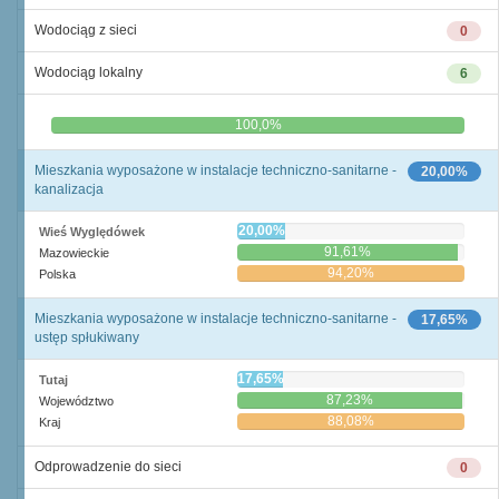
Wodociąg z sieci
0
Wodociąg lokalny
6
0,0%
100,0%
Mieszkania wyposażone w instalacje techniczno-sanitarne -
20,00%
kanalizacja
20,00%
Wieś Wyględówek
91,61%
Mazowieckie
94,20%
Polska
Mieszkania wyposażone w instalacje techniczno-sanitarne -
17,65%
ustęp spłukiwany
17,65%
Tutaj
87,23%
Województwo
88,08%
Kraj
Odprowadzenie do sieci
0