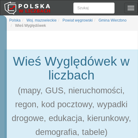
Pok
naw
Polska
Woj. mazowieckie
Powiat węgrowski
Gmina Wierzbno
Wieś Wyględówek
Wieś Wyględówek w
liczbach
(mapy, GUS, nieruchomości,
regon, kod pocztowy, wypadki
drogowe, edukacja, kierunkowy,
demografia, tabele)