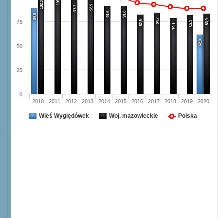
106,1
102,3
98,9
97,7
91,6
91,8
89,0
84,7
83,9
82,5
75
82,3
79,1
62,0
50
25
0
2010
2011
2012
2013
2014
2015
2016
2017
2018
2019
2020
Wieś Wyględówek
Woj. mazowieckie
Polska