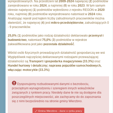
wyrejestrowanych. Na przestrzeni lat
2009
-
2024
najwięcej (
2
) podmiotów
zarejestrowano w roku
2024
, a najmniej (
0
) w roku
2023
. W tym samym
okresie najwięcej (
1
) podmiotów wykreślono z rejestru REGON w
2020
roku, najmniej (
0
) podmiotów wyrejestrowano natomiast w
2024
roku.
Analizując rejestr pod kątem liczby zatrudnionych pracowników można
stwierdzić, że najwięcej (
4
) jest
mikro-przedsiębiorstw
, zatrudniających 0
- 9 pracowników.
25,0%
(
1
) podmiotów jako rodzaj działalności deklarowało
przemysł i
budownictwo
, natomiast
75,0%
(
3
) podmiotów w rejestrze
zakwalifikowana jest jako
pozostała działalność
.
Wśród osób fizycznych prowadzących działalność gospodarczą we wsi
Wyględówek najczęściej deklarowanymi rodzajami przeważającej
działalności są
Transport i gospodarka magazynowa (33.3%)
oraz
Handel hurtowy i detaliczny; naprawa pojazdów samochodowych,
włączając motocykle (33.3%)
.
Dysponujemy rozbudowanymi danymi o bezrobociu,
przeciętnym wynagrodzeniu i szeregiem innych wskaźników
związanych z rynkiem pracy. Niestety dane te nie są dostępne dla
poszczególnych miejscowości, ale zachęcamy do do zapoznania
się z nimi bezpośrednio na stronie gminy Wierzbno.
Gmina Wierzbno - dane o rynku pracy