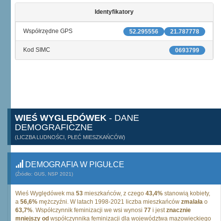
Identyfikatory
Współrzędne GPS
52.295556
21.787778
Kod SIMC
0693799
WIEŚ WYGLĘDÓWEK
- DANE
DEMOGRAFICZNE
(LICZBA LUDNOŚCI, PŁEĆ MIESZKAŃCÓW)
DEMOGRAFIA W PIGUŁCE
(Źródło: GUS, NSP 2021)
Wieś Wyględówek ma
53
mieszkańców, z czego
43,4%
stanowią kobiety,
a
56,6%
mężczyźni. W latach 1998-2021 liczba mieszkańców
zmalała
o
63,7%
. Współczynnik feminizacji we wsi wynosi
77
i jest
znacznie
mniejszy od
współczynnika feminizacji dla województwa mazowieckiego