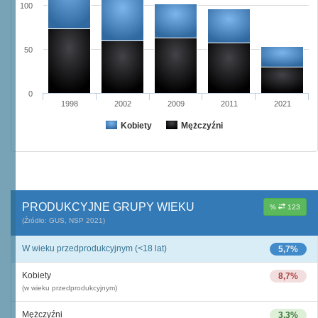
100
50
0
1998
2002
2009
2011
2021
Kobiety
Mężczyźni
PRODUKCYJNE GRUPY WIEKU
%
123
(Źródło: GUS, NSP 2021)
W wieku przedprodukcyjnym (<18 lat)
5,7%
Kobiety
8,7%
(w wieku przedprodukcyjnym)
Mężczyźni
3,3%