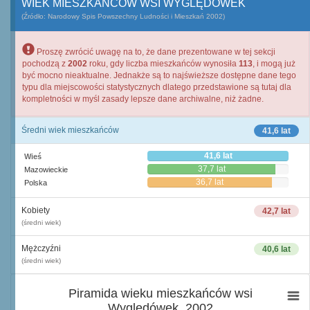
WIEK MIESZKAŃCÓW WSI WYGLĘDÓWEK
(Źródło: Narodowy Spis Powszechny Ludności i Mieszkań 2002)
Proszę zwrócić uwagę na to, że dane prezentowane w tej sekcji
pochodzą z
2002
roku, gdy liczba mieszkańców wynosiła
113
, i mogą już
być mocno nieaktualne. Jednakże są to najświeższe dostępne dane tego
typu dla miejscowości statystycznych dlatego przedstawione są tutaj dla
kompletności w myśl zasady lepsze dane archiwalne, niż żadne.
Średni wiek mieszkańców
41,6 lat
41,6 lat
Wieś
37,7 lat
Mazowieckie
36,7 lat
Polska
Kobiety
42,7 lat
(średni wiek)
Mężczyźni
40,6 lat
(średni wiek)
Piramida wieku mieszkańców wsi
Wyględówek, 2002