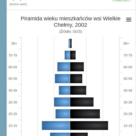
(średni wiek)
Piramida wieku mieszkańców wsi Wielkie
Chełmy, 2002
(Źródło: GUS)
80+
80+
70-79
70-79
60-69
60-69
50-59
50-59
40-49
40-49
30-39
30-39
20-29
20-29
10-19
10-19