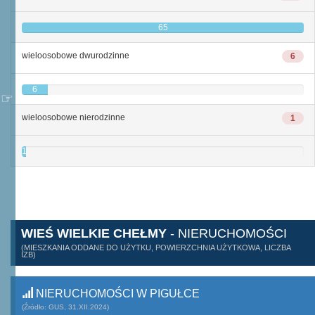
65
wieloosobowe dwurodzinne
6
6
wieloosobowe nierodzinne
1
1
WIEŚ WIELKIE CHEŁMY
- NIERUCHOMOŚCI
(MIESZKANIA ODDANE DO UŻYTKU, POWIERZCHNIA UŻYTKOWA, LICZBA
IZB)
NIERUCHOMOŚCI W PIGUŁCE
(Źródło: GUS, 31.XII.2024)