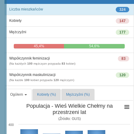
Liczba mieszkańców
324
Kobiety
147
Mężczyźni
177
45,4%
54,6%
Współczynnik feminizacji
83
(Na każdych
100
mężczyzn przypada
83
kobiet)
Współczynnik maskulinizacji
120
(Na każde
100
kobiet przypada
120
mężczyzn)
Ogółem
Kobiety (%)
Mężczyźni (%)
Populacja - Wieś Wielkie Chełmy na
przestrzeni lat
(Źródło: GUS)
400