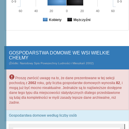
0-9
0-9
60
40
20
0
20
40
60
Kobiety
Mężczyźni
GOSPODARSTWA DOMOWE WE WSI WIELKIE
CHEŁMY
(Źródło: Narodowy Spis Powszechny Ludności i Mieszkań 2002)
Proszę zwrócić uwagę na to, że dane prezentowane w tej sekcji
pochodzą z
2002
roku, gdy liczba gospodarstw domowych wynosiła
82
, i
mogą już być mocno nieaktualne. Jednakże są to najświeższe dostępne
dane tego typu dla miejscowości statystycznych dlatego przedstawione
są tutaj dla kompletności w myśl zasady lepsze dane archiwalne, niż
żadne.
Gospodarstwa domowe według liczby osób