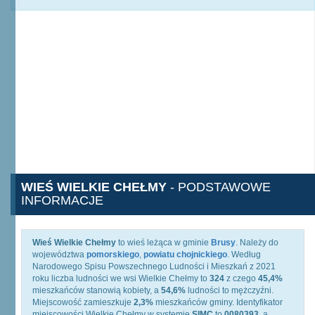
WIEŚ WIELKIE CHEŁMY
- PODSTAWOWE
INFORMACJE
Wieś Wielkie Chełmy
to wieś leżąca w gminie
Brusy
. Należy do
województwa
pomorskiego
,
powiatu chojnickiego
. Według
Narodowego Spisu Powszechnego Ludności i Mieszkań z 2021
roku liczba ludności we wsi Wielkie Chełmy to
324
z czego
45,4%
mieszkańców stanowią kobiety, a
54,6%
ludności to mężczyźni.
Miejscowość zamieszkuje
2,3%
mieszkańców gminy. Identyfikator
miejscowości Wielkie Chełmy w systemie
SIMC
to
0080393
, a