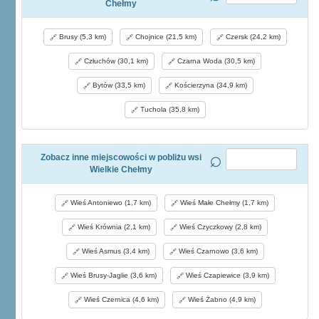
Chełmy
Brusy (5,3 km)
Chojnice (21,5 km)
Czersk (24,2 km)
Człuchów (30,1 km)
Czarna Woda (30,5 km)
Bytów (33,5 km)
Kościerzyna (34,9 km)
Tuchola (35,8 km)
Zobacz inne miejscowości w pobliżu wsi
Wielkie Chełmy
Wieś Antoniewo (1,7 km)
Wieś Małe Chełmy (1,7 km)
Wieś Krównia (2,1 km)
Wieś Czyczkowy (2,8 km)
Wieś Asmus (3,4 km)
Wieś Czarnowo (3,6 km)
Wieś Brusy-Jaglie (3,6 km)
Wieś Czapiewice (3,9 km)
Wieś Czernica (4,6 km)
Wieś Żabno (4,9 km)