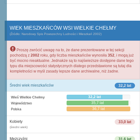
WIEK MIESZKAŃCÓW WSI WIELKIE CHEŁMY
(Źródło: Narodowy Spis Powszechny Ludności i Mieszkań 2002)
Proszę zwrócić uwagę na to, że dane prezentowane w tej sekcji
pochodzą z
2002
roku, gdy liczba mieszkańców wynosiła
352
, i mogą już
być mocno nieaktualne. Jednakże są to najświeższe dostępne dane tego
typu dla miejscowości statystycznych dlatego przedstawione są tutaj dla
kompletności w myśl zasady lepsze dane archiwalne, niż żadne.
Średni wiek mieszkańców
32,2 lat
32,2 lat
Wieś Wielkie Chełmy
35,7 lat
Województwo
36,7 lat
Polska
Kobiety
33,0 lat
(średni wiek)
Mężczyźni
31,6 lat