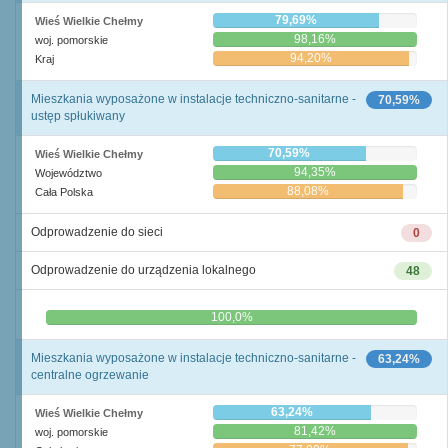
79,69%
Wieś Wielkie Chełmy
98,16%
woj. pomorskie
94,20%
Kraj
Mieszkania wyposażone w instalacje techniczno-sanitarne -
70,59%
ustęp spłukiwany
70,59%
Wieś Wielkie Chełmy
94,35%
Województwo
88,08%
Cała Polska
Odprowadzenie do sieci
0
Odprowadzenie do urządzenia lokalnego
48
0,0%
100,0%
Mieszkania wyposażone w instalacje techniczno-sanitarne -
63,24%
centralne ogrzewanie
63,24%
Wieś Wielkie Chełmy
81,42%
woj. pomorskie