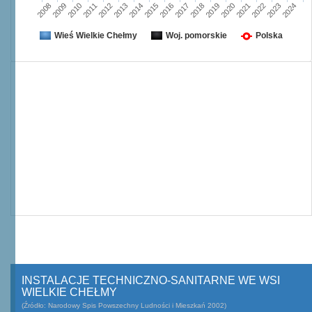
2008
2009
2010
2011
2012
2013
2014
2015
2016
2017
2018
2019
2020
2021
2022
2023
2024
Wieś Wielkie Chełmy
Woj. pomorskie
Polska
INSTALACJE TECHNICZNO-SANITARNE WE WSI
WIELKIE CHEŁMY
(Źródło: Narodowy Spis Powszechny Ludności i Mieszkań 2002)