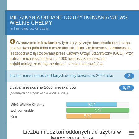
MIESZKANIA ODDANE DO UŻYTKOWANIA WE WSI
WIELKIE CHEŁMY
(Źródło: GUS, 31.XII.2024)
Oznaczenie
mieszkanie
w tym statystycznym kontekście rozumiane
jest zarówno jako lokal mieszkalny jak i dom. Zastosowana terminologia
jest zgodna z tą stosowaną przez Główny Urząd Statystyczny (GUS). Przy
obliczeniach wskaźników na 1000 ludności zastosowano
najaktualniejsze dostępne dane o liczbie mieszkańców.
Liczba nieruchomości oddanych do użytkowania w 2024 roku
2
Liczba mieszkań na 1000 mieszkańców
6,17
(oddanych do użytkowania w 2024 roku)
6,17
Wieś Wielkie Chełmy
7,72
woj. pomorskie
5,33
Kraj
Liczba mieszkań oddanych do użytku w
latach 2008-2024