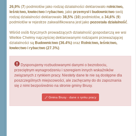
26,9%
(
7
) podmiotów jako rodzaj działalności deklarowało
rolnictwo,
leśnictwo, łowiectwo i rybactwo
, jako
przemysł i budownictwo
swój
rodzaj działalności deklarowało
38,5%
(
10
) podmiotów, a
34,6%
(
9
)
podmiotów w rejestrze zakwalifikowana jest jako
pozostała działalność
.
Wśród osób fizycznych prowadzących działalność gospodarczą we wsi
Wielkie Chełmy najczęściej deklarowanymi rodzajami przeważającej
działalności są
Budownictwo (36.4%)
oraz
Rolnictwo, leśnictwo,
łowiectwo i rybactwo (27.3%)
.
Dysponujemy rozbudowanymi danymi o bezrobociu,
przeciętnym wynagrodzeniu i szeregiem innych wskaźników
związanych z rynkiem pracy. Niestety dane te nie są dostępne dla
poszczególnych miejscowości, ale zachęcamy do do zapoznania
się z nimi bezpośrednio na stronie gminy Brusy.
Gmina Brusy - dane o rynku pracy