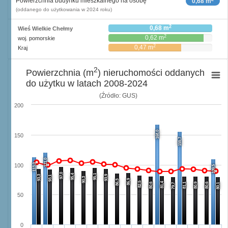
Powierzchnia budynku mieszkalnego na osobę
0,68 m
(oddanego do użytkowania w 2024 roku)
2
0,68 m
Wieś Wielkie Chełmy
2
0,62 m
woj. pomorskie
2
0,47 m
Kraj
2
Powierzchnia (m
) nieruchomości oddanych
do użytku w latach 2008-2024
(Źródło: GUS)
200
168,0
150
155,7
121,0
113,0
100
109,5
97,0
95,4
95,1
93,3
93,9
93,1
90,3
86,9
86,3
82,5
81,4
80,6
81,1
80,9
80,6
79,7
80,1
50
0