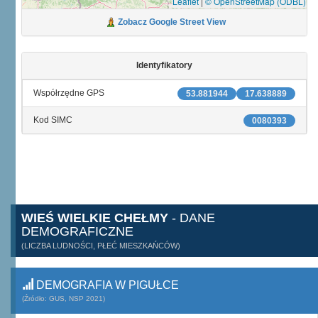
Leaflet
|
© OpenStreetMap (ODBL)
Zobacz Google Street View
Identyfikatory
Współrzędne GPS
53.881944
17.638889
Kod SIMC
0080393
WIEŚ WIELKIE CHEŁMY
- DANE
DEMOGRAFICZNE
(LICZBA LUDNOŚCI, PŁEĆ MIESZKAŃCÓW)
DEMOGRAFIA W PIGUŁCE
(Źródło: GUS, NSP 2021)