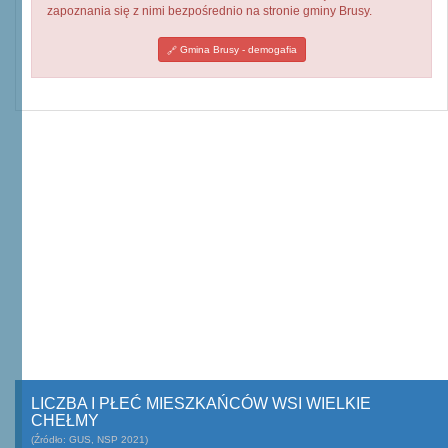
zapoznania się z nimi bezpośrednio na stronie gminy Brusy.
Gmina Brusy - demogafia
LICZBA I PŁEĆ MIESZKAŃCÓW WSI WIELKIE
CHEŁMY
(Źródło: GUS, NSP 2021)