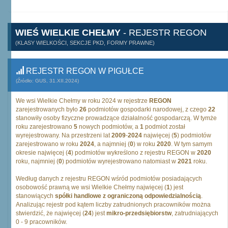
WIEŚ WIELKIE CHEŁMY
- REJESTR REGON
(KLASY WIELKOŚCI, SEKCJE PKD, FORMY PRAWNE)
REJESTR REGON W PIGUŁCE
(Źródło: GUS, 31.XII.2024)
We wsi Wielkie Chełmy w roku 2024 w rejestrze
REGON
zarejestrowanych było
26
podmiotów gospodarki narodowej, z czego
22
stanowiły osoby fizyczne prowadzące działalność gospodarczą. W tymże
roku zarejestrowano
5
nowych podmiotów, a
1
podmiot został
wyrejestrowany. Na przestrzeni lat
2009
-
2024
najwięcej (
5
) podmiotów
zarejestrowano w roku
2024
, a najmniej (
0
) w roku
2020
. W tym samym
okresie najwięcej (
4
) podmiotów wykreślono z rejestru REGON w
2020
roku, najmniej (
0
) podmiotów wyrejestrowano natomiast w
2021
roku.
Według danych z rejestru REGON wśród podmiotów posiadających
osobowość prawną we wsi Wielkie Chełmy najwięcej (
1
) jest
stanowiących
spółki handlowe z ograniczoną odpowiedzialnością
.
Analizując rejestr pod kątem liczby zatrudnionych pracowników można
stwierdzić, że najwięcej (
24
) jest
mikro-przedsiębiorstw
, zatrudniających
0 - 9 pracowników.