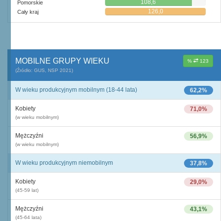
108,6
Pomorskie
126,0
Cały kraj
MOBILNE GRUPY WIEKU
%
123
(Źródło: GUS, NSP 2021)
W wieku produkcyjnym mobilnym (18-44 lata)
62,2%
Kobiety
71,0%
(w wieku mobilnym)
Mężczyźni
56,9%
(w wieku mobilnym)
W wieku produkcyjnym niemobilnym
37,8%
Kobiety
29,0%
(45-59 lat)
Mężczyźni
43,1%
(45-64 lata)