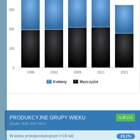
300
200
100
0
1998
2002
2009
2011
2021
Kobiety
Mężczyźni
PRODUKCYJNE GRUPY WIEKU
%
123
(Źródło: GUS, NSP 2021)
W wieku przedprodukcyjnym (<18 lat)
28,1%