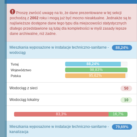
Proszę zwrócić uwagę na to, że dane prezentowane w tej sekcji
pochodzą z
2002
roku i mogą już być mocno nieaktualne. Jednakże są to
najświeższe dostępne dane tego typu dla miejscowości statystycznych
dlatego przedstawione są tutaj dla kompletności w myśl zasady lepsze
dane archiwalne, niż żadne.
Mieszkania wyposażone w instalacje techniczno-sanitarne -
88,24%
wodociąg
88,24%
Tutaj
98,83%
Województwo
95,62%
Polska
Wodociąg z sieci
50
Wodociąg lokalny
10
83,3%
16,7%
Mieszkania wyposażone w instalacje techniczno-sanitarne -
79,69%
kanalizacja