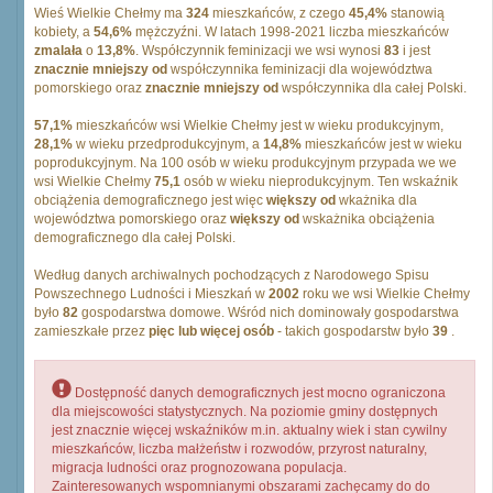
Wieś Wielkie Chełmy ma
324
mieszkańców, z czego
45,4%
stanowią
kobiety, a
54,6%
mężczyźni. W latach 1998-2021 liczba mieszkańców
zmalała
o
13,8%
. Współczynnik feminizacji we wsi wynosi
83
i jest
znacznie mniejszy od
współczynnika feminizacji dla województwa
pomorskiego oraz
znacznie mniejszy od
współczynnika dla całej Polski.
57,1%
mieszkańców wsi Wielkie Chełmy jest w wieku produkcyjnym,
28,1%
w wieku przedprodukcyjnym, a
14,8%
mieszkańców jest w wieku
poprodukcyjnym. Na 100 osób w wieku produkcyjnym przypada we we
wsi Wielkie Chełmy
75,1
osób w wieku nieprodukcyjnym. Ten wskaźnik
obciążenia demograficznego jest więc
większy od
wkażnika dla
województwa pomorskiego oraz
większy od
wskażnika obciążenia
demograficznego dla całej Polski.
Według danych archiwalnych pochodzących z Narodowego Spisu
Powszechnego Ludności i Mieszkań w
2002
roku we wsi Wielkie Chełmy
było
82
gospodarstwa domowe. Wśród nich dominowały gospodarstwa
zamieszkałe przez
pięc lub więcej osób
- takich gospodarstw było
39
.
Dostępność danych demograficznych jest mocno ograniczona
dla miejscowości statystycznych. Na poziomie gminy dostępnych
jest znacznie więcej wskaźników m.in. aktualny wiek i stan cywilny
mieszkańców, liczba małżeństw i rozwodów, przyrost naturalny,
migracja ludności oraz prognozowana populacja.
Zainteresowanych wspomnianymi obszarami zachęcamy do do