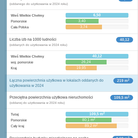
(oddanego do użytkowania w 2024 roku)
6,50
Wieś Wielkie Chełmy
3,40
Pomorskie
3,74
Cała Polska
Liczba izb na 1000 ludności
40,12
(oddanych do użytkowania w 2024 roku)
40,12
Wieś Wielkie Chełmy
26,24
woj. pomorskie
19,95
Kraj
2
Łączna powierzchnia użytkowa w lokalach oddanych do
219 m
użytkowania w 2024
2
Przeciętna powierzchnia użytkowa nieruchomości
109,5 m
(oddanej do użytkowania w 2024 roku)
2
109,5 m
Tutaj
2
80,1 m
Pomorskie
2
89,2 m
Cały kraj
2