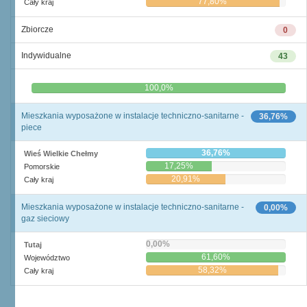
77,80%
Cały kraj
Zbiorcze
0
Indywidualne
43
0,0%
100,0%
Mieszkania wyposażone w instalacje techniczno-sanitarne -
36,76%
piece
36,76%
Wieś Wielkie Chełmy
17,25%
Pomorskie
20,91%
Cały kraj
Mieszkania wyposażone w instalacje techniczno-sanitarne -
0,00%
gaz sieciowy
0,00%
Tutaj
61,60%
Województwo
58,32%
Cały kraj