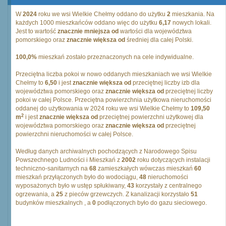
W
2024
roku we wsi Wielkie Chełmy oddano do użytku
2
mieszkania. Na
każdych 1000 mieszkańców oddano więc do użytku
6,17
nowych lokali.
Jest to wartość
znacznie mniejsza od
wartości dla województwa
pomorskiego oraz
znacznie większa od
średniej dla całej Polski.
100,0%
mieszkań zostało przeznaczonych na cele indywidualne.
Przeciętna liczba pokoi w nowo oddanych mieszkaniach we wsi Wielkie
Chełmy to
6,50
i jest
znacznie większa od
przeciętnej liczby izb dla
województwa pomorskiego oraz
znacznie większa od
przeciętnej liczby
pokoi w całej Polsce. Przeciętna powierzchnia użytkowa nieruchomości
oddanej do użytkowania w 2024 roku we wsi Wielkie Chełmy to
109,50
2
m
i jest
znacznie większa od
przeciętnej powierzchni użytkowej dla
województwa pomorskiego oraz
znacznie większa od
przeciętnej
powierzchni nieruchomości w całej Polsce.
Według danych archiwalnych pochodzących z Narodowego Spisu
Powszechnego Ludności i Mieszkań z
2002
roku dotyczących instalacji
techniczno-sanitarnych na
68
zamieszkałych wówczas mieszkań
60
mieszkań przyłączonych było do wodociągu,
48
nieruchomości
wyposażonych było w ustęp spłukiwany,
43
korzystały z centralnego
ogrzewania, a
25
z pieców grzewczych. Z kanalizacji korzystało
51
budynków mieszkalnych , a
0
podłączonych było do gazu sieciowego.