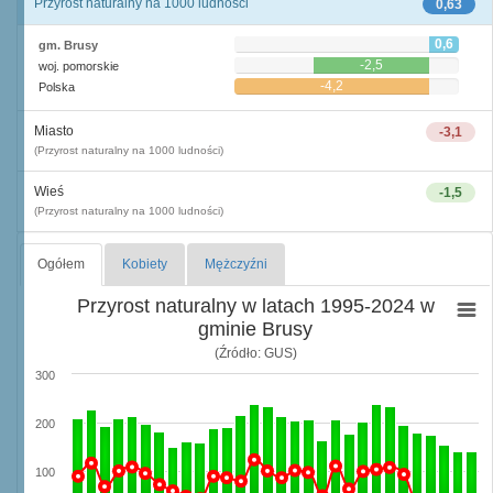
Przyrost naturalny na 1000 ludności
0,63
0,6
gm. Brusy
-2,5
woj. pomorskie
-4,2
Polska
Miasto
-3,1
(Przyrost naturalny na 1000 ludności)
Wieś
-1,5
(Przyrost naturalny na 1000 ludności)
Ogółem
Kobiety
Mężczyźni
Przyrost naturalny w latach 1995-2024 w
gminie Brusy
(Źródło: GUS)
300
200
100