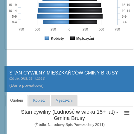
15-19
15-19
10-14
10-14
5-9
5-9
0-4
0-4
750
500
250
0
250
500
750
Kobiety
Mężczyźni
STAN CYWILNY MIESZKAŃCÓW GMINY BRUSY
(Źródło: GUS, 31.III.2021)
(Dane powiatowe)
Ogółem
Kobiety
Mężczyźni
Stan cywilny (Ludność w wieku 15+ lat) -
Gmina Brusy
(Źródło: Narodowy Spis Powszechny 2011)