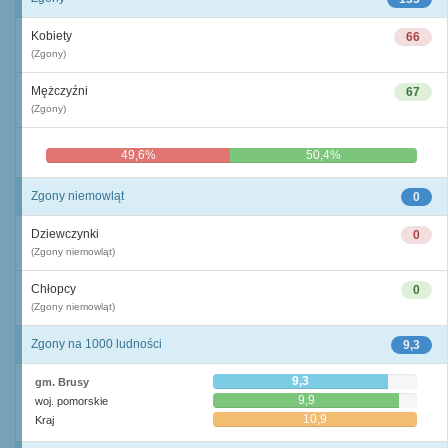
Kobiety
66
(Zgony)
Mężczyźni
67
(Zgony)
49,6%
50,4%
Zgony niemowląt
0
Dziewczynki
0
(Zgony niemowląt)
Chłopcy
0
(Zgony niemowląt)
Zgony na 1000 ludności
9,3
9,3
gm. Brusy
9,9
woj. pomorskie
10,9
Kraj