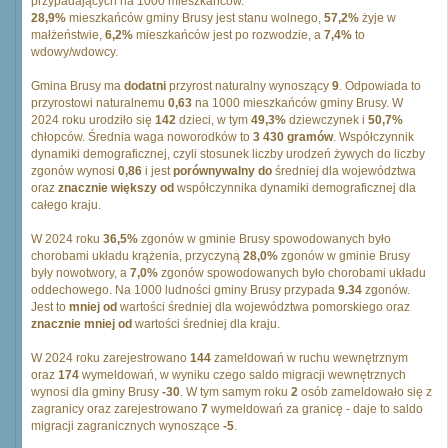
przypadających na 1000 mieszkańców.
28,9%
mieszkańców gminy Brusy jest stanu wolnego,
57,2%
żyje w
małżeństwie,
6,2%
mieszkańców jest po rozwodzie, a
7,4%
to
wdowy/wdowcy.
Gmina Brusy ma
dodatni
przyrost naturalny wynoszący
9
. Odpowiada to
przyrostowi naturalnemu
0,63
na 1000 mieszkańców gminy Brusy. W
2024 roku urodziło się
142
dzieci, w tym
49,3%
dziewczynek i
50,7%
chłopców. Średnia waga noworodków to
3 430 gramów
. Współczynnik
dynamiki demograficznej, czyli stosunek liczby urodzeń żywych do liczby
zgonów wynosi
0,86
i jest
porównywalny do
średniej dla województwa
oraz
znacznie większy od
współczynnika dynamiki demograficznej dla
całego kraju.
W 2024 roku
36,5%
zgonów w gminie Brusy spowodowanych było
chorobami układu krążenia, przyczyną
28,0%
zgonów w gminie Brusy
były nowotwory, a
7,0%
zgonów spowodowanych było chorobami układu
oddechowego. Na 1000 ludności gminy Brusy przypada
9.34
zgonów.
Jest to
mniej od
wartości średniej dla województwa pomorskiego oraz
znacznie mniej od
wartości średniej dla kraju.
W 2024 roku zarejestrowano
144
zameldowań w ruchu wewnętrznym
oraz
174
wymeldowań, w wyniku czego saldo migracji wewnętrznych
wynosi dla gminy Brusy
-30
. W tym samym roku
2
osób zameldowało się z
zagranicy oraz zarejestrowano
7
wymeldowań za granicę - daje to saldo
migracji zagranicznych wynoszące
-5
.