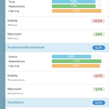
7,5%
Tutaj
7,5%
Województwo
8,5%
Cały kraj
Kobiety
12,1%
(Wdowy)
Mężczyźni
2,6%
(Wdowcy)
Rozwiedzeni/Rozwiedzione
6,2%
6,2%
Gmina
7,9%
Województwo
7,6%
Cały kraj
Kobiety
6,7%
(Rozwiedzione)
Mężczyźni
5,7%
(Rozwiedzeni)
Nieustalone
0,2%