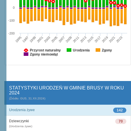
0
-100
-200
1997
2003
2009
2015
2021
1995
2001
2007
2013
2019
1999
2005
2011
2017
2023
Przyrost naturalny
Urodzenia
Zgony
Zgony niemowląt
STATYSTYKI URODZEŃ W GMINIE BRUSY W ROKU
2024
(Źródło: GUS, 31.XII.2024)
Urodzenia żywe
142
Dziewczynki
70
(Urodzenia żywe)