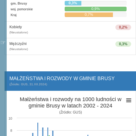
0,3%
gm. Brusy
0,9%
woj. pomorskie
0,7%
Kraj
Kobiety
0,2%
(Nieustalone)
Mężczyźni
0,3%
(Nieustalone)
MAŁŻEŃSTWA I ROZWODY W GMINIE BRUSY
(Źródło: GUS, 31.XII.2024)
Małżeństwa i rozwody na 1000 ludności w
gminie Brusy w latach 2002 - 2024
(Źródło: GUS)
10
8