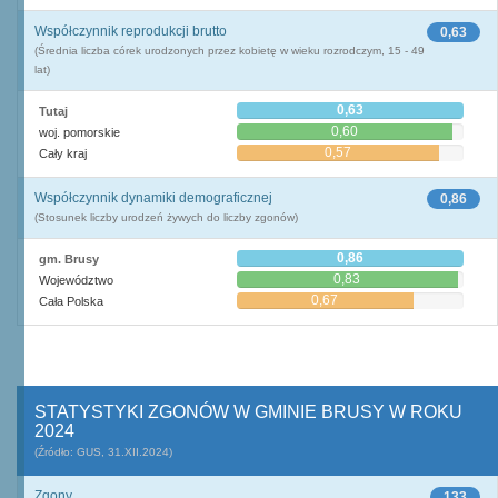
Współczynnik reprodukcji brutto
0,63
(Średnia liczba córek urodzonych przez kobietę w wieku rozrodczym, 15 - 49
lat)
0,63
Tutaj
0,60
woj. pomorskie
0,57
Cały kraj
Współczynnik dynamiki demograficznej
0,86
(Stosunek liczby urodzeń żywych do liczby zgonów)
0,86
gm. Brusy
0,83
Województwo
0,67
Cała Polska
STATYSTYKI ZGONÓW W GMINIE BRUSY W ROKU
2024
(Źródło: GUS, 31.XII.2024)
Zgony
133