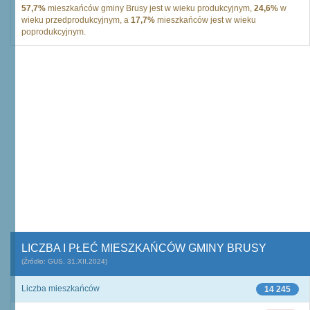
57,7%
mieszkańców gminy Brusy jest w wieku produkcyjnym,
24,6%
w
wieku przedprodukcyjnym, a
17,7%
mieszkańców jest w wieku
poprodukcyjnym.
LICZBA I PŁEĆ MIESZKAŃCÓW GMINY BRUSY
(Źródło: GUS, 31.XII.2024)
Liczba mieszkańców
14 245