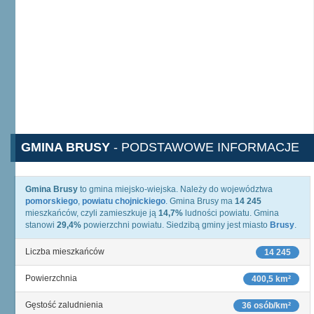
GMINA BRUSY
- PODSTAWOWE INFORMACJE
Gmina Brusy
to gmina miejsko-wiejska. Należy do województwa
pomorskiego
,
powiatu chojnickiego
. Gmina Brusy ma
14 245
mieszkańców, czyli zamieszkuje ją
14,7%
ludności powiatu. Gmina
stanowi
29,4%
powierzchni powiatu. Siedzibą gminy jest miasto
Brusy
.
Liczba mieszkańców
14 245
Powierzchnia
400,5 km²
Gęstość zaludnienia
36 osób/km²