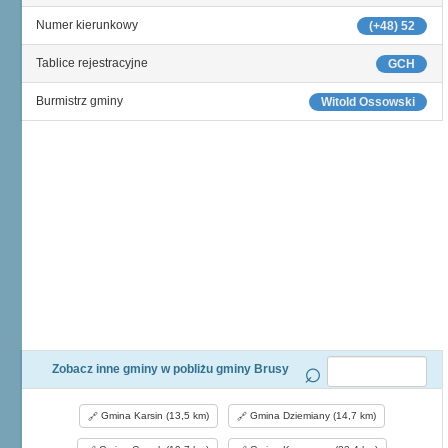
Numer kierunkowy
(+48) 52
Tablice rejestracyjne
GCH
Burmistrz gminy
Witold Ossowski
Zobacz inne gminy w pobliżu gminy Brusy
Gmina Karsin (13,5 km)
Gmina Dziemiany (14,7 km)