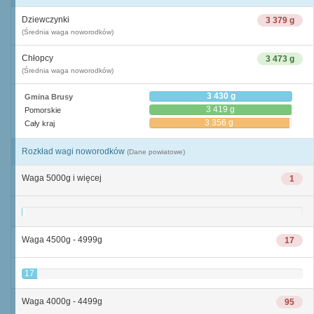
Dziewczynki
3 379 g
(Średnia waga noworodków)
Chłopcy
3 473 g
(Średnia waga noworodków)
3 430 g
Gmina Brusy
3 419 g
Pomorskie
3 356 g
Cały kraj
Rozkład wagi noworodków
(Dane powiatowe)
Waga 5000g i więcej
1
1
Waga 4500g - 4999g
17
17
Waga 4000g - 4499g
95