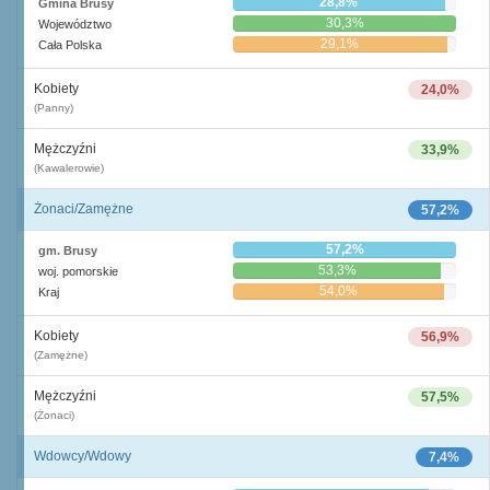
28,8%
Gmina Brusy
30,3%
Województwo
29,1%
Cała Polska
Kobiety
24,0%
(Panny)
Mężczyźni
33,9%
(Kawalerowie)
Żonaci/Zamężne
57,2%
57,2%
gm. Brusy
53,3%
woj. pomorskie
54,0%
Kraj
Kobiety
56,9%
(Zamężne)
Mężczyźni
57,5%
(Żonaci)
Wdowcy/Wdowy
7,4%