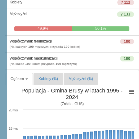
Kobiety
7 112
Mężczyźni
7 133
49,9%
50,1%
Współczynnik feminizacji
100
(Na każdych
100
mężczyzn przypada
100
kobiet)
Współczynnik maskulinizacji
100
(Na każde
100
kobiet przypada
100
mężczyzn)
Ogółem
Kobiety (%)
Mężczyźni (%)
Populacja - Gmina Brusy w latach 1995 -
2024
(Źródło: GUS)
20 tys
15 tys