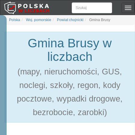
Pok
naw
Polska
Woj. pomorskie
Powiat chojnicki
Gmina Brusy
Gmina Brusy w
liczbach
(mapy, nieruchomości, GUS,
noclegi, szkoły, regon, kody
pocztowe, wypadki drogowe,
bezrobocie, zarobki)