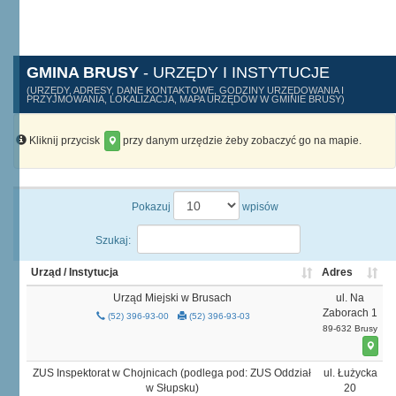
GMINA BRUSY
- URZĘDY I INSTYTUCJE
(URZĘDY, ADRESY, DANE KONTAKTOWE, GODZINY URZĘDOWANIA I
PRZYJMOWANIA, LOKALIZACJA, MAPA URZĘDÓW W GMINIE BRUSY)
Kliknij przycisk
przy danym urzędzie żeby zobaczyć go na mapie.
Pokazuj
wpisów
Szukaj:
Urząd / Instytucja
Adres
Urząd Miejski w Brusach
ul. Na
Zaborach 1
(52) 396-93-00
(52) 396-93-03
89-632 Brusy
ZUS Inspektorat w Chojnicach (podlega pod: ZUS Oddział
ul. Łużycka
w Słupsku)
20