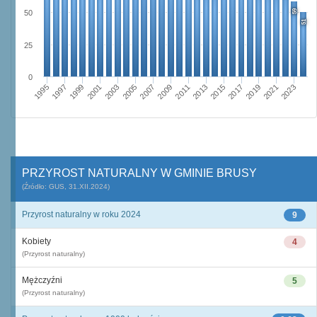
59
50
51
25
0
2009
2001
2023
2015
2007
1999
2021
2013
2005
1997
2019
2011
2003
1995
2017
PRZYROST NATURALNY W GMINIE BRUSY
(Źródło: GUS, 31.XII.2024)
Przyrost naturalny w roku 2024
9
Kobiety
4
(Przyrost naturalny)
Mężczyźni
5
(Przyrost naturalny)