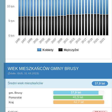
10 tys
5 tys
0 tys
2021
1995
1999
2003
2007
2011
2015
2019
2023
1997
2001
2005
2009
2013
2017
Kobiety
Mężczyźni
WIEK MIESZKAŃCÓW GMINY BRUSY
(Źródło: GUS, 31.XII.2023)
Średni wiek mieszkańców
37,9 lat
37,9 lat
gm. Brusy
41,5 lat
Pomorskie
42,7 lat
Kraj