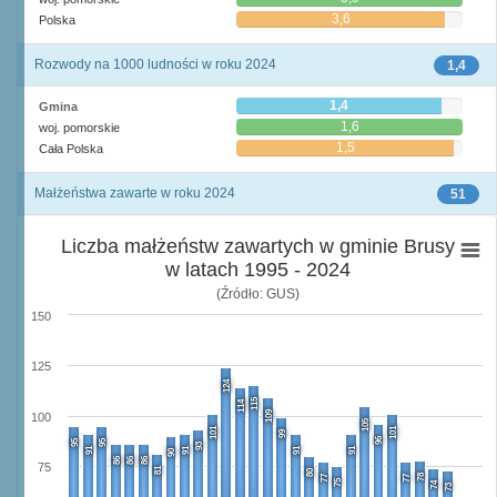
3,6
Polska
Rozwody na 1000 ludności w roku 2024
1,4
1,4
Gmina
1,6
woj. pomorskie
1,5
Cała Polska
Małżeństwa zawarte w roku 2024
51
Liczba małżeństw zawartych w gminie Brusy
w latach 1995 - 2024
(Źródło: GUS)
150
125
124
115
114
109
100
105
101
101
99
96
95
95
93
91
91
91
91
90
86
86
86
75
81
80
78
77
77
75
74
73