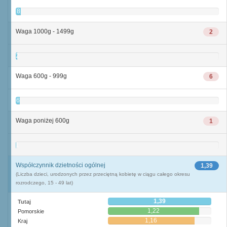
8
Waga 1000g - 1499g
2
2
Waga 600g - 999g
6
6
Waga poniżej 600g
1
1
Współczynnik dzietności ogólnej
1,39
(Liczba dzieci, urodzonych przez przeciętną kobietę w ciągu całego okresu
rozrodczego, 15 - 49 lat)
1,39
Tutaj
1,22
Pomorskie
1,16
Kraj