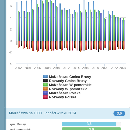
6
4
2
0
-2
-4
2002
2004
2006
2008
2010
2012
2014
2016
2018
2020
2022
2024
Małżeństwa Gmina Brusy
Rozwody Gmina Brusy
Małżeństwa W. pomorskie
Rozwody W. pomorskie
Małżeństwa Polska
Rozwody Polska
Małżeństwa na 1000 ludności w roku 2024
3,6
3,6
gm. Brusy
3,9
woj. pomorskie