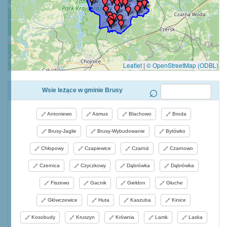
Leaflet
|
© OpenStreetMap (ODBL)
Wsie leżące w gminie Brusy
Antoniewo
Asmus
Blachowo
Broda
Brusy-Jaglie
Brusy-Wybudowanie
Bytówko
Chłopowy
Czapiewice
Czarniż
Czarnowo
Czernica
Czyczkowy
Dąbrówka
Dąbrówka
Fiszewo
Gacnik
Giełdon
Głuche
Główczewice
Huta
Kaszuba
Kinice
Kosobudy
Kruszyn
Krównia
Lamk
Laska