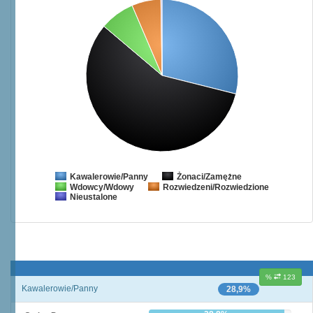
Żonaci/Zamężne
Kawalerowie/Panny
Wdowcy/Wdowy
Rozwiedzeni/Rozwiedzione
Nieustalone
%
123
Kawalerowie/Panny
28,9%