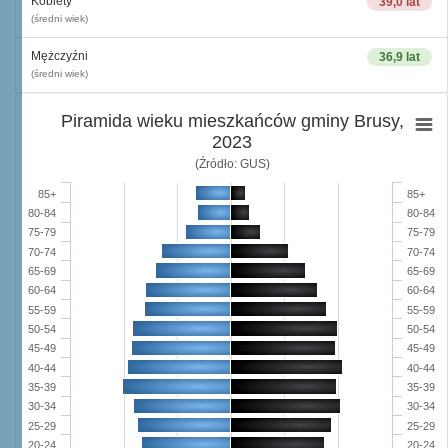
Kobiety
39,0 lat
(średni wiek)
Mężczyźni
36,9 lat
(średni wiek)
Piramida wieku mieszkańców gminy Brusy,
2023
(Źródło: GUS)
85+
85+
80-84
80-84
75-79
75-79
70-74
70-74
65-69
65-69
60-64
60-64
55-59
55-59
50-54
50-54
45-49
45-49
40-44
40-44
35-39
35-39
30-34
30-34
25-29
25-29
20-24
20-24