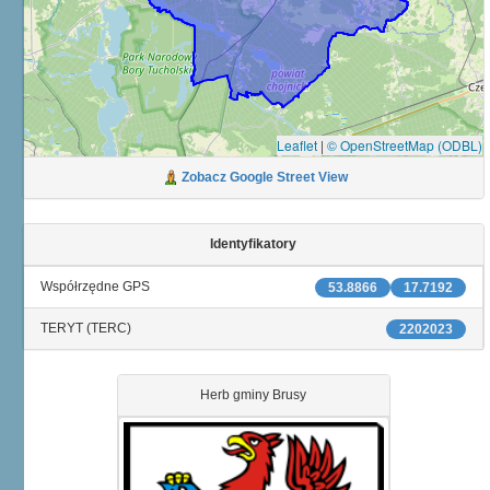
Leaflet
|
© OpenStreetMap (ODBL)
Zobacz Google Street View
Identyfikatory
Współrzędne GPS
53.8866
17.7192
TERYT (TERC)
2202023
Herb gminy Brusy