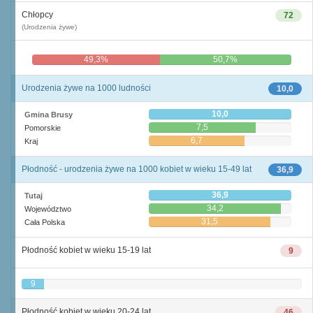
Chłopcy
72
(Urodzenia żywe)
49,3%
50,7%
Urodzenia żywe na 1000 ludności
10,0
10,0
Gmina Brusy
7,5
Pomorskie
6,7
Kraj
Płodność - urodzenia żywe na 1000 kobiet w wieku 15-49 lat
36,9
36,9
Tutaj
34,2
Województwo
31,5
Cała Polska
Płodność kobiet w wieku 15-19 lat
9
9
Płodność kobiet w wieku 20-24 lat
46