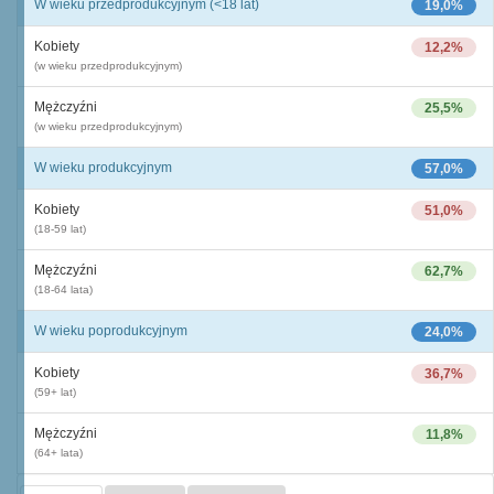
W wieku przedprodukcyjnym (<18 lat)
19,0%
Kobiety
12,2%
(w wieku przedprodukcyjnym)
Mężczyźni
25,5%
(w wieku przedprodukcyjnym)
W wieku produkcyjnym
57,0%
Kobiety
51,0%
(18-59 lat)
Mężczyźni
62,7%
(18-64 lata)
W wieku poprodukcyjnym
24,0%
Kobiety
36,7%
(59+ lat)
Mężczyźni
11,8%
(64+ lata)