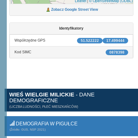
Leaflet
|
© OpenStreetMap (ODBL)
Zobacz Google Street View
Identyfikatory
Współrzędne GPS
51.522222
17.499444
Kod SIMC
0878398
WIEŚ WIELGIE MILICKIE
- DANE
DEMOGRAFICZNE
(LICZBA LUDNOŚCI, PŁEĆ MIESZKAŃCÓW)
DEMOGRAFIA W PIGUŁCE
(Źródło: GUS, NSP 2021)