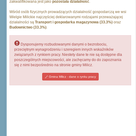
zakwalifikowana jest jako
pozostała działalność
.
Wśród osób fizycznych prowadzących działalność gospodarczą we wsi
Wielgie Milickie najczęściej deklarowanymi rodzajami przeważającej
działalności są
Transport i gospodarka magazynowa (33.3%)
oraz
Budownictwo (33.3%)
.
Dysponujemy rozbudowanymi danymi o bezrobociu,
przeciętnym wynagrodzeniu i szeregiem innych wskaźników
związanych z rynkiem pracy. Niestety dane te nie są dostępne dla
poszczególnych miejscowości, ale zachęcamy do do zapoznania
się z nimi bezpośrednio na stronie gminy Milicz.
Gmina Milicz - dane o rynku pracy