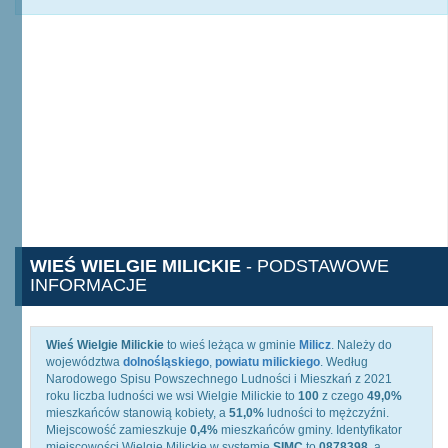
WIEŚ WIELGIE MILICKIE
- PODSTAWOWE
INFORMACJE
Wieś Wielgie Milickie
to wieś leżąca w gminie
Milicz
. Należy do
województwa
dolnośląskiego
,
powiatu milickiego
. Według
Narodowego Spisu Powszechnego Ludności i Mieszkań z 2021
roku liczba ludności we wsi Wielgie Milickie to
100
z czego
49,0%
mieszkańców stanowią kobiety, a
51,0%
ludności to mężczyźni.
Miejscowość zamieszkuje
0,4%
mieszkańców gminy. Identyfikator
miejscowości Wielgie Milickie w systemie
SIMC
to
0878398
, a