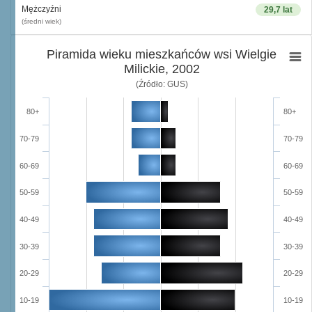
Mężczyźni
29,7 lat
(średni wiek)
Piramida wieku mieszkańców wsi Wielgie
Milickie, 2002
(Źródło: GUS)
80+
80+
70-79
70-79
60-69
60-69
50-59
50-59
40-49
40-49
30-39
30-39
20-29
20-29
10-19
10-19