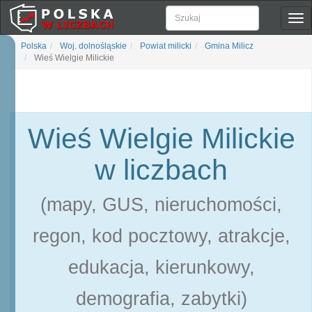
Pok
naw
Polska
Woj. dolnośląskie
Powiat milicki
Gmina Milicz
Wieś Wielgie Milickie
Wieś Wielgie Milickie
w liczbach
(mapy, GUS, nieruchomości,
regon, kod pocztowy, atrakcje,
edukacja, kierunkowy,
demografia, zabytki)