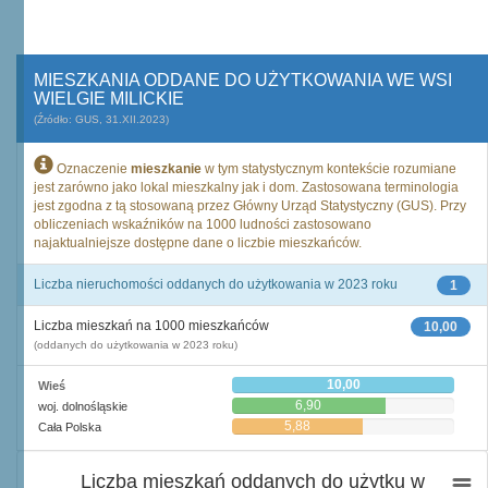
MIESZKANIA ODDANE DO UŻYTKOWANIA WE WSI
WIELGIE MILICKIE
(Źródło: GUS, 31.XII.2023)
Oznaczenie
mieszkanie
w tym statystycznym kontekście rozumiane
jest zarówno jako lokal mieszkalny jak i dom. Zastosowana terminologia
jest zgodna z tą stosowaną przez Główny Urząd Statystyczny (GUS). Przy
obliczeniach wskaźników na 1000 ludności zastosowano
najaktualniejsze dostępne dane o liczbie mieszkańców.
Liczba nieruchomości oddanych do użytkowania w 2023 roku
1
Liczba mieszkań na 1000 mieszkańców
10,00
(oddanych do użytkowania w 2023 roku)
10,00
Wieś
6,90
woj. dolnośląskie
5,88
Cała Polska
Liczba mieszkań oddanych do użytku w