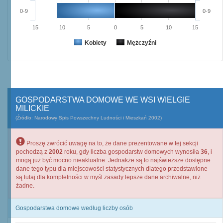
0-9
0-9
15
10
5
0
5
10
15
Kobiety
Mężczyźni
GOSPODARSTWA DOMOWE WE WSI WIELGIE
MILICKIE
(Źródło: Narodowy Spis Powszechny Ludności i Mieszkań 2002)
Proszę zwrócić uwagę na to, że dane prezentowane w tej sekcji
pochodzą z
2002
roku, gdy liczba gospodarstw domowych wynosiła
36
, i
mogą już być mocno nieaktualne. Jednakże są to najświeższe dostępne
dane tego typu dla miejscowości statystycznych dlatego przedstawione
są tutaj dla kompletności w myśl zasady lepsze dane archiwalne, niż
żadne.
Gospodarstwa domowe według liczby osób