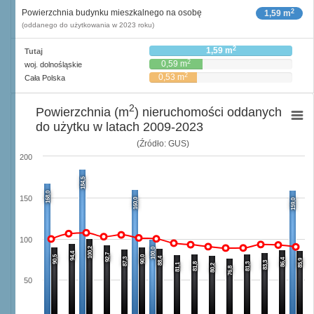
2
Powierzchnia budynku mieszkalnego na osobę
1,59 m
(oddanego do użytkowania w 2023 roku)
2
1,59 m
Tutaj
2
0,59 m
woj. dolnośląskie
2
0,53 m
Cała Polska
2
Powierzchnia (m
) nieruchomości oddanych
do użytku w latach 2009-2023
(Źródło: GUS)
200
184,5
168,0
150
160,0
159,0
100
100,2
100,0
94,4
92,7
90,5
90,0
88,4
87,3
86,4
85,9
83,3
81,8
81,3
81,1
80,2
76,8
50