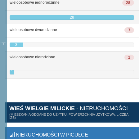
wieloosobowe jednorodzinne
28
28
wieloosobowe dwurodzinne
3
3
wieloosobowe nierodzinne
1
1
WIEŚ WIELGIE MILICKIE
- NIERUCHOMOŚCI
(MIESZKANIA ODDANE DO UŻYTKU, POWIERZCHNIA UŻYTKOWA, LICZBA
IZB)
NIERUCHOMOŚCI W PIGUŁCE