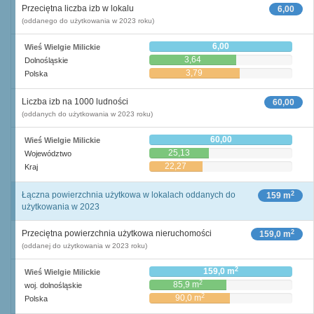
Przeciętna liczba izb w lokalu
6,00
(oddanego do użytkowania w 2023 roku)
6,00
Wieś Wielgie Milickie
3,64
Dolnośląskie
3,79
Polska
Liczba izb na 1000 ludności
60,00
(oddanych do użytkowania w 2023 roku)
60,00
Wieś Wielgie Milickie
25,13
Województwo
22,27
Kraj
2
Łączna powierzchnia użytkowa w lokalach oddanych do
159 m
użytkowania w 2023
2
Przeciętna powierzchnia użytkowa nieruchomości
159,0 m
(oddanej do użytkowania w 2023 roku)
2
159,0 m
Wieś Wielgie Milickie
2
85,9 m
woj. dolnośląskie
2
90,0 m
Polska