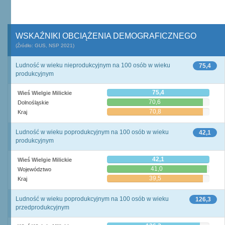
WSKAŹNIKI OBCIĄŻENIA DEMOGRAFICZNEGO
(Źródło: GUS, NSP 2021)
Ludność w wieku nieprodukcyjnym na 100 osób w wieku
75,4
produkcyjnym
75,4
Wieś Wielgie Milickie
70,6
Dolnośląskie
70,8
Kraj
Ludność w wieku poprodukcyjnym na 100 osób w wieku
42,1
produkcyjnym
42,1
Wieś Wielgie Milickie
41,0
Województwo
39,5
Kraj
Ludność w wieku poprodukcyjnym na 100 osób w wieku
126,3
przedprodukcyjnym