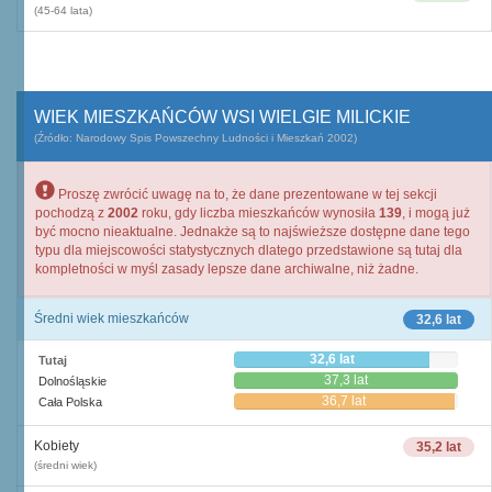
(45-64 lata)
WIEK MIESZKAŃCÓW WSI WIELGIE MILICKIE
(Źródło: Narodowy Spis Powszechny Ludności i Mieszkań 2002)
Proszę zwrócić uwagę na to, że dane prezentowane w tej sekcji
pochodzą z
2002
roku, gdy liczba mieszkańców wynosiła
139
, i mogą już
być mocno nieaktualne. Jednakże są to najświeższe dostępne dane tego
typu dla miejscowości statystycznych dlatego przedstawione są tutaj dla
kompletności w myśl zasady lepsze dane archiwalne, niż żadne.
Średni wiek mieszkańców
32,6 lat
32,6 lat
Tutaj
37,3 lat
Dolnośląskie
36,7 lat
Cała Polska
Kobiety
35,2 lat
(średni wiek)