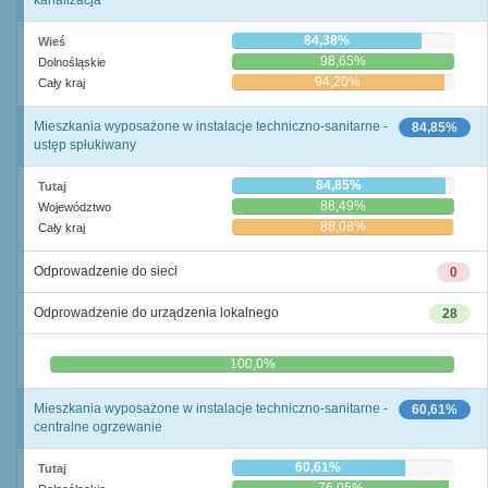
kanalizacja
84,38%
Wieś
98,65%
Dolnośląskie
94,20%
Cały kraj
Mieszkania wyposażone w instalacje techniczno-sanitarne -
84,85%
ustęp spłukiwany
84,85%
Tutaj
88,49%
Województwo
88,08%
Cały kraj
Odprowadzenie do sieci
0
Odprowadzenie do urządzenia lokalnego
28
0,0%
100,0%
Mieszkania wyposażone w instalacje techniczno-sanitarne -
60,61%
centralne ogrzewanie
60,61%
Tutaj