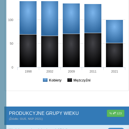
100
50
0
1998
2002
2009
2011
2021
Kobiety
Mężczyźni
PRODUKCYJNE GRUPY WIEKU
%
123
(Źródło: GUS, NSP 2021)