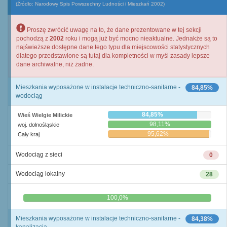
(Źródło: Narodowy Spis Powszechny Ludności i Mieszkań 2002)
Proszę zwrócić uwagę na to, że dane prezentowane w tej sekcji
pochodzą z
2002
roku i mogą już być mocno nieaktualne. Jednakże są to
najświeższe dostępne dane tego typu dla miejscowości statystycznych
dlatego przedstawione są tutaj dla kompletności w myśl zasady lepsze
dane archiwalne, niż żadne.
Mieszkania wyposażone w instalacje techniczno-sanitarne -
84,85%
wodociąg
84,85%
Wieś Wielgie Milickie
98,11%
woj. dolnośląskie
95,62%
Cały kraj
Wodociąg z sieci
0
Wodociąg lokalny
28
0,0%
100,0%
Mieszkania wyposażone w instalacje techniczno-sanitarne -
84,38%