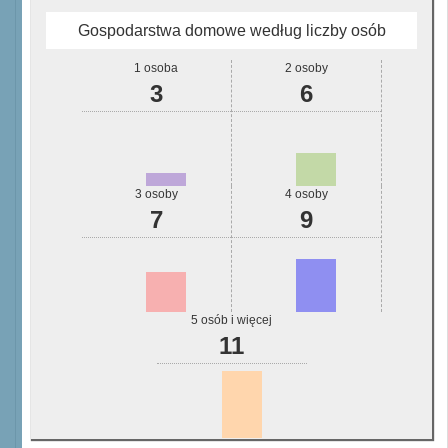
Gospodarstwa domowe według liczby osób
1 osoba
2 osoby
3
6
3 osoby
4 osoby
7
9
5 osób i więcej
11