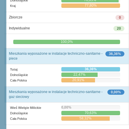
76,05%
Dolnośląskie
77,80%
Kraj
Zbiorcze
0
Indywidualne
20
0,0%
100,0%
Mieszkania wyposażone w instalacje techniczno-sanitarne -
36,36%
piece
36,36%
Tutaj
22,47%
Dolnośląskie
20,91%
Cała Polska
Mieszkania wyposażone w instalacje techniczno-sanitarne -
0,00%
gaz sieciowy
0,00%
Wieś Wielgie Milickie
70,63%
Dolnośląskie
58,32%
Cała Polska