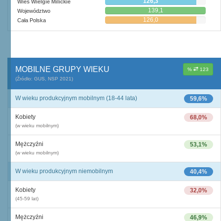
126,3
Wieś Wielgie Milickie
139,1
Województwo
126,0
Cała Polska
MOBILNE GRUPY WIEKU
%
123
(Źródło: GUS, NSP 2021)
W wieku produkcyjnym mobilnym (18-44 lata)
59,6%
Kobiety
68,0%
(w wieku mobilnym)
Mężczyźni
53,1%
(w wieku mobilnym)
W wieku produkcyjnym niemobilnym
40,4%
Kobiety
32,0%
(45-59 lat)
Mężczyźni
46,9%