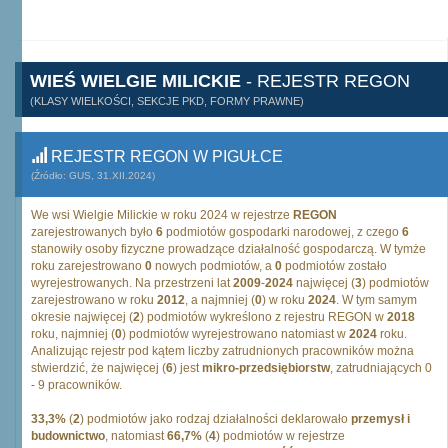
WIEŚ WIELGIE MILICKIE
- REJESTR REGON
(KLASY WIELKOŚCI, SEKCJE PKD, FORMY PRAWNE)
REJESTR REGON W PIGUŁCE
(Źródło: GUS, 31.XII.2024)
We wsi Wielgie Milickie w roku 2024 w rejestrze
REGON
zarejestrowanych było
6
podmiotów gospodarki narodowej, z czego
6
stanowiły osoby fizyczne prowadzące działalność gospodarczą. W tymże
roku zarejestrowano
0
nowych podmiotów, a
0
podmiotów zostało
wyrejestrowanych. Na przestrzeni lat
2009
-
2024
najwięcej (
3
) podmiotów
zarejestrowano w roku
2012
, a najmniej (
0
) w roku
2024
. W tym samym
okresie najwięcej (
2
) podmiotów wykreślono z rejestru REGON w
2018
roku, najmniej (
0
) podmiotów wyrejestrowano natomiast w
2024
roku.
Analizując rejestr pod kątem liczby zatrudnionych pracowników można
stwierdzić, że najwięcej (
6
) jest
mikro-przedsiębiorstw
, zatrudniających 0
- 9 pracowników.
33,3%
(
2
) podmiotów jako rodzaj działalności deklarowało
przemysł i
budownictwo
, natomiast
66,7%
(
4
) podmiotów w rejestrze