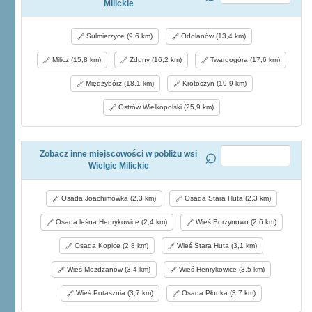
Milickie
Sulmierzyce (9,6 km)
Odolanów (13,4 km)
Milicz (15,8 km)
Zduny (16,2 km)
Twardogóra (17,6 km)
Międzybórz (18,1 km)
Krotoszyn (19,9 km)
Ostrów Wielkopolski (25,9 km)
Zobacz inne miejscowości w pobliżu wsi
Wielgie Milickie
Osada Joachimówka (2,3 km)
Osada Stara Huta (2,3 km)
Osada leśna Henrykowice (2,4 km)
Wieś Borzynowo (2,6 km)
Osada Kopice (2,8 km)
Wieś Stara Huta (3,1 km)
Wieś Możdżanów (3,4 km)
Wieś Henrykowice (3,5 km)
Wieś Potasznia (3,7 km)
Osada Płonka (3,7 km)