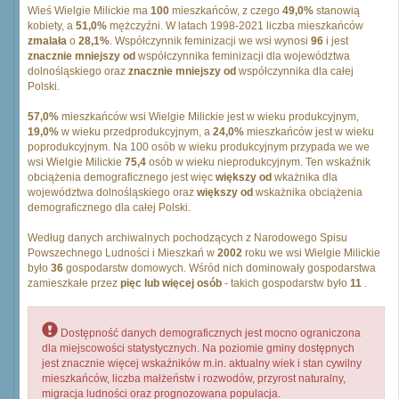
Wieś Wielgie Milickie ma
100
mieszkańców, z czego
49,0%
stanowią
kobiety, a
51,0%
mężczyźni. W latach 1998-2021 liczba mieszkańców
zmalała
o
28,1%
. Współczynnik feminizacji we wsi wynosi
96
i jest
znacznie mniejszy od
współczynnika feminizacji dla województwa
dolnośląskiego oraz
znacznie mniejszy od
współczynnika dla całej
Polski.
57,0%
mieszkańców wsi Wielgie Milickie jest w wieku produkcyjnym,
19,0%
w wieku przedprodukcyjnym, a
24,0%
mieszkańców jest w wieku
poprodukcyjnym. Na 100 osób w wieku produkcyjnym przypada we we
wsi Wielgie Milickie
75,4
osób w wieku nieprodukcyjnym. Ten wskaźnik
obciążenia demograficznego jest więc
większy od
wkażnika dla
województwa dolnośląskiego oraz
większy od
wskażnika obciążenia
demograficznego dla całej Polski.
Według danych archiwalnych pochodzących z Narodowego Spisu
Powszechnego Ludności i Mieszkań w
2002
roku we wsi Wielgie Milickie
było
36
gospodarstw domowych. Wśród nich dominowały gospodarstwa
zamieszkałe przez
pięc lub więcej osób
- takich gospodarstw było
11
.
Dostępność danych demograficznych jest mocno ograniczona
dla miejscowości statystycznych. Na poziomie gminy dostępnych
jest znacznie więcej wskaźników m.in. aktualny wiek i stan cywilny
mieszkańców, liczba małżeństw i rozwodów, przyrost naturalny,
migracja ludności oraz prognozowana populacja.