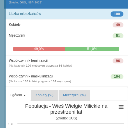
(Źródło: GUS, NSP 2021)
Liczba mieszkańców
100
Kobiety
49
Mężczyźni
51
49,0%
51,0%
Współczynnik feminizacji
96
(Na każdych
100
mężczyzn przypada
96
kobiet)
Współczynnik maskulinizacji
104
(Na każde
100
kobiet przypada
104
mężczyzn)
Ogółem
Kobiety (%)
Mężczyźni (%)
Populacja - Wieś Wielgie Milickie na
przestrzeni lat
(Źródło: GUS)
150