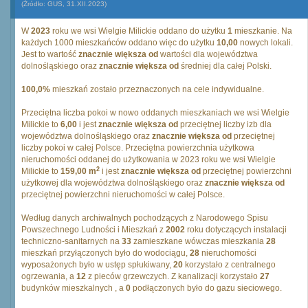
(Źródło: GUS, 31.XII.2023)
W
2023
roku we wsi Wielgie Milickie oddano do użytku
1
mieszkanie. Na
każdych 1000 mieszkańców oddano więc do użytku
10,00
nowych lokali.
Jest to wartość
znacznie większa od
wartości dla województwa
dolnośląskiego oraz
znacznie większa od
średniej dla całej Polski.
100,0%
mieszkań zostało przeznaczonych na cele indywidualne.
Przeciętna liczba pokoi w nowo oddanych mieszkaniach we wsi Wielgie
Milickie to
6,00
i jest
znacznie większa od
przeciętnej liczby izb dla
województwa dolnośląskiego oraz
znacznie większa od
przeciętnej
liczby pokoi w całej Polsce. Przeciętna powierzchnia użytkowa
nieruchomości oddanej do użytkowania w 2023 roku we wsi Wielgie
2
Milickie to
159,00 m
i jest
znacznie większa od
przeciętnej powierzchni
użytkowej dla województwa dolnośląskiego oraz
znacznie większa od
przeciętnej powierzchni nieruchomości w całej Polsce.
Według danych archiwalnych pochodzących z Narodowego Spisu
Powszechnego Ludności i Mieszkań z
2002
roku dotyczących instalacji
techniczno-sanitarnych na
33
zamieszkane wówczas mieszkania
28
mieszkań przyłączonych było do wodociągu,
28
nieruchomości
wyposażonych było w ustęp spłukiwany,
20
korzystało z centralnego
ogrzewania, a
12
z pieców grzewczych. Z kanalizacji korzystało
27
budynków mieszkalnych , a
0
podłączonych było do gazu sieciowego.