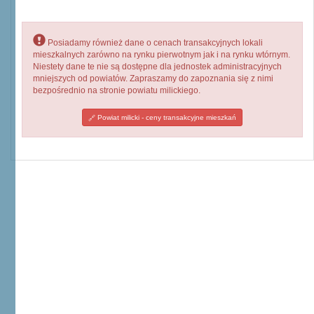
Posiadamy również dane o cenach transakcyjnych lokali
mieszkalnych zarówno na rynku pierwotnym jak i na rynku wtórnym.
Niestety dane te nie są dostępne dla jednostek administracyjnych
mniejszych od powiatów. Zapraszamy do zapoznania się z nimi
bezpośrednio na stronie powiatu milickiego.
Powiat milicki - ceny transakcyjne mieszkań