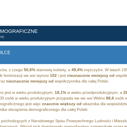
EMOGRAFICZNE
ÓW)
UŁCE
ców, z czego
50,6%
stanowią kobiety, a
49,4%
mężczyźni. W latach 19
k feminizacji we wsi wynosi
102
i jest
nieznacznie mniejszy od
współc
raz
nieznacznie mniejszy od
współczynnika dla całej Polski.
o jest w wieku produkcyjnym,
18,1%
w wieku przedprodukcyjnym, a
2
00 osób w wieku produkcyjnym przypada we we wsi Widno
88,6
osób w
ograficznego jest więc
znacznie większy od
wkażnika dla województ
ika obciążenia demograficznego dla całej Polski.
h pochodzących z Narodowego Spisu Powszechnego Ludności i Miesz
omowych. Wśród nich dominowały gospodarstwa zamieszkałe przez
p