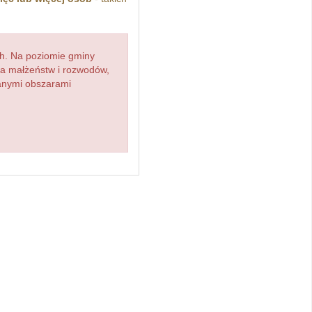
h. Na poziomie gminy
zba małżeństw i rozwodów,
ianymi obszarami