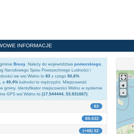
WOWE INFORMACJE
 gminie
Brusy
. Należy do województwa
pomorskiego
,
ug Narodowego Spisu Powszechnego Ludności i
udności we wsi Widno to
83
z czego
50,6%
, a
49,4%
ludności to mężczyźni. Miejscowość
 gminy. Identyfikator miejscowości Widno w systemie
ędne GPS wsi Widno to
(17.544444, 53.931667)
.
83
89-632
(+48) 52