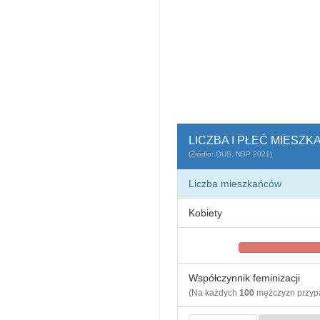
LICZBA I PŁEĆ MIESZ
(Źródło: GUS, NSP 2021)
Liczba mieszkańców
Kobiety
Współczynnik feminizacji
(Na każdych
100
mężczyzn przy