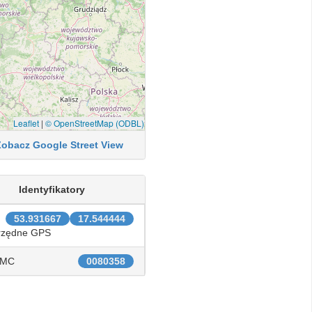
Leaflet
|
© OpenStreetMap (ODBL)
Zobacz Google Street View
Identyfikatory
53.931667
17.544444
rzędne GPS
IMC
0080358