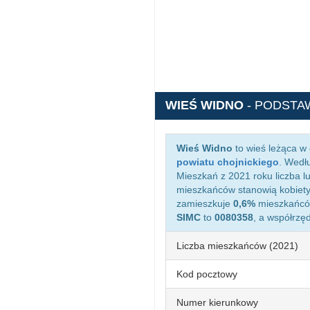
WIEŚ WIDNO
- PODSTA
Wieś Widno
to wieś leżąca w
powiatu chojnickiego
. Wedł
Mieszkań z 2021 roku liczba l
mieszkańców stanowią kobiety
zamieszkuje
0,6%
mieszkańców
SIMC
to
0080358
, a współrz
Liczba mieszkańców (2021)
Kod pocztowy
Numer kierunkowy