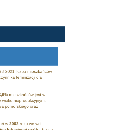
98-2021 liczba mieszkańców
zynnika feminizacji dla
8,9%
mieszkańców jest w
 wieku nieprodukcyjnym.
wa pomorskiego oraz
kań w
2002
roku we wsi
ięc lub więcej osób
- takich