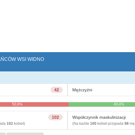
KAŃCÓW WSI WIDNO
42
Mężczyźni
50,6%
49,4%
102
Współczynnik maskulinizacji
pada
102
kobiet)
(Na każde
100
kobiet przypada
98
męż