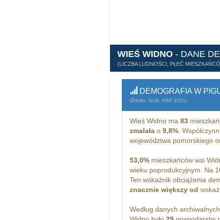
WIEŚ WIDNO
- DANE D
(LICZBA LUDNOŚCI, PŁEĆ MIESZKAŃC
DEMOGRAFIA W PIG
(Źródło: GUS, NSP 2021)
Wieś Widno ma
83
mieszkań
zmalała
o
9,8%
. Współczynni
województwa pomorskiego o
53,0%
mieszkańców wsi Widn
wieku poprodukcyjnym. Na 1
Ten wskaźnik obciążenia dem
znacznie większy od
wskażn
Według danych archiwalnyc
Widno było
29
gospodarstw d