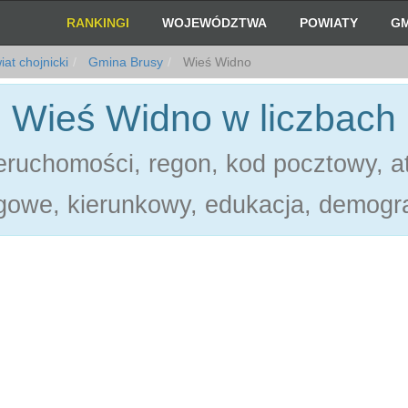
RANKINGI
WOJEWÓDZTWA
POWIATY
GM
at chojnicki
Gmina Brusy
Wieś Widno
Wieś Widno w liczbach
ruchomości, regon, kod pocztowy, at
gowe, kierunkowy, edukacja, demogra