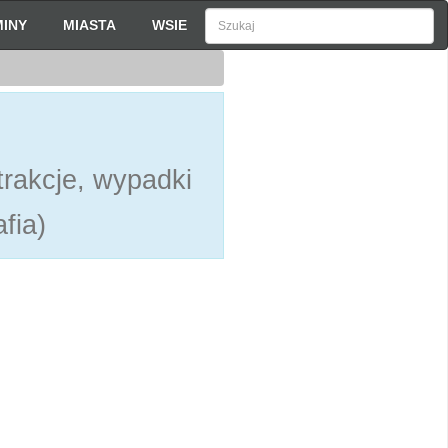
INY
MIASTA
WSIE
rakcje, wypadki
fia)