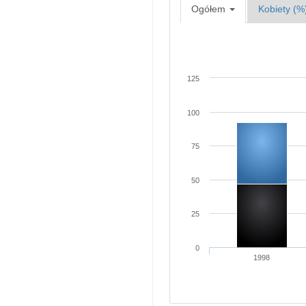
Ogółem
Kobiety (%
125
100
75
50
25
0
1998