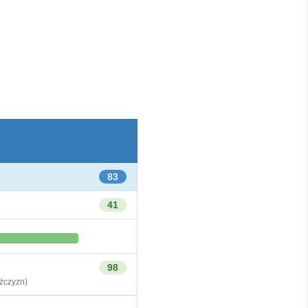
83
41
98
czyzn)