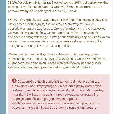
22,2%
. Współczynnik feminizacji we wsi wynosi
106
i jest
porównywalny
do
współczynnika feminizacji dla województwa mazowieckiego oraz
porównywalny do
współczynnika dla całej Polski.
45,7%
mieszkańców wsi Walentów jest w wieku produkcyjnym,
25,7%
w
wieku przedprodukcyjnym, a
28,6%
mieszkańców jest w wieku
poprodukcyjnym. Na 100 osób w wieku produkcyjnym przypada we we
wsi Walentów
118,8
osób w wieku nieprodukcyjnym. Ten wskaźnik
obciążenia demograficznego jest więc
znacznie większy od
wkażnika dla
województwa mazowieckiego oraz
znacznie większy od
wskażnika
obciążenia demograficznego dla całej Polski.
Według danych archiwalnych pochodzących z Narodowego Spisu
Powszechnego Ludności i Mieszkań w
2002
roku we wsi Walentów było
20
gospodarstw domowych. Wśród nich dominowały gospodarstwa
zamieszkałe przez
jedną osobę
- takich gospodarstw było
9
.
Dostępność danych demograficznych jest mocno ograniczona
dla miejscowości statystycznych. Na poziomie gminy dostępnych
jest znacznie więcej wskaźników m.in. aktualny wiek i stan cywilny
mieszkańców, liczba małżeństw i rozwodów, przyrost naturalny,
migracja ludności oraz prognozowana populacja.
Zainteresowanych wspomnianymi obszarami zachęcamy do do
zapoznania się z nimi bezpośrednio na stronie gminy Leszno.