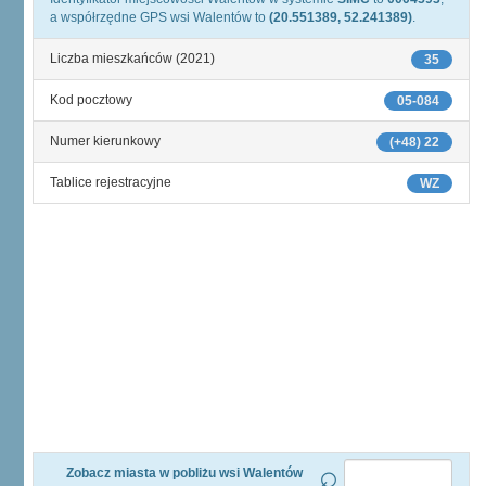
a współrzędne GPS wsi Walentów to
(20.551389, 52.241389)
.
Liczba mieszkańców (2021)
35
Kod pocztowy
05-084
Numer kierunkowy
(+48) 22
Tablice rejestracyjne
WZ
Zobacz miasta w pobliżu wsi Walentów