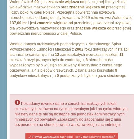
Walentów to
6,00
i jest
znacznie większa od
przeciętnej liczby izb dla
województwa mazowieckiego oraz
znacznie większa od
przeciętnej
liczby pokoi w całej Polsce. Przeciętna powierzchnia użytkowa
nieruchomości oddanej do użytkowania w 2019 roku we wsi Walentów to
2
137,00 m
i jest
znacznie większa od
przeciętnej powierzchni użytkowej
dla województwa mazowieckiego oraz
znacznie większa od
przeciętnej
powierzchni nieruchomości w całej Polsce.
Według danych archiwalnych pochodzących z Narodowego Spisu
Powszechnego Ludności i Mieszkań z
2002
roku dotyczących instalacji
techniczno-sanitarnych na
12
zamieszkałych wówczas mieszkań
11
mieszkań przyłączonych było do wodociągu,
8
nieruchomości
wyposażonych było w ustęp spłukiwany,
8
korzystało z centralnego
ogrzewania, a
4
z pieców grzewczych. Z kanalizacji korzystało
9
budynków mieszkalnych , a
0
podłączonych było do gazu sieciowego.
Posiadamy również dane o cenach transakcyjnych lokali
mieszkalnych zarówno na rynku pierwotnym jak i na rynku wtórnym.
Niestety dane te nie są dostępne dla jednostek administracyjnych
mniejszych od powiatów. Zapraszamy do zapoznania się z nimi
bezpośrednio na stronie powiatu warszawskiego zachodniego.
Powiat warszawski zachodni - ceny transakcyjne mieszkań