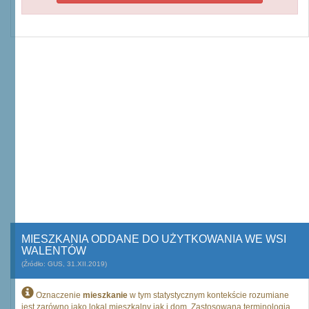
MIESZKANIA ODDANE DO UŻYTKOWANIA WE WSI
WALENTÓW
(Źródło: GUS, 31.XII.2019)
Oznaczenie
mieszkanie
w tym statystycznym kontekście rozumiane
jest zarówno jako lokal mieszkalny jak i dom. Zastosowana terminologia