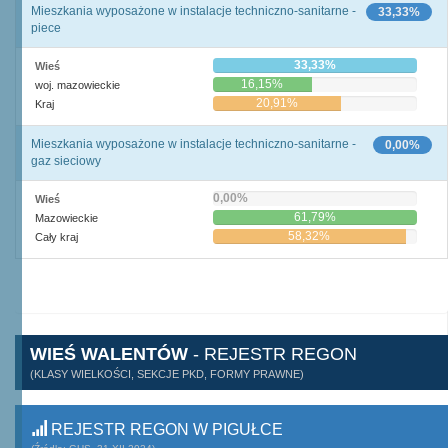
Mieszkania wyposażone w instalacje techniczno-sanitarne -
33,33%
piece
33,33%
Wieś
16,15%
woj. mazowieckie
20,91%
Kraj
Mieszkania wyposażone w instalacje techniczno-sanitarne -
0,00%
gaz sieciowy
0,00%
Wieś
61,79%
Mazowieckie
58,32%
Cały kraj
WIEŚ WALENTÓW
- REJESTR REGON
(KLASY WIELKOŚCI, SEKCJE PKD, FORMY PRAWNE)
REJESTR REGON W PIGUŁCE