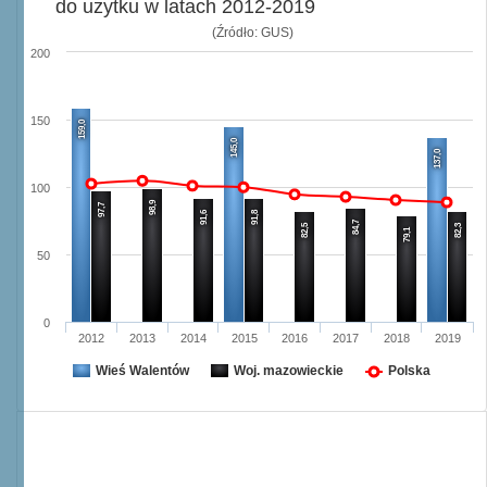
do użytku w latach 2012-2019
(Źródło: GUS)
200
150
159,0
145,0
137,0
100
98,9
97,7
91,6
91,8
84,7
82,5
82,3
79,1
50
0
2012
2013
2014
2015
2016
2017
2018
2019
Wieś Walentów
Woj. mazowieckie
Polska