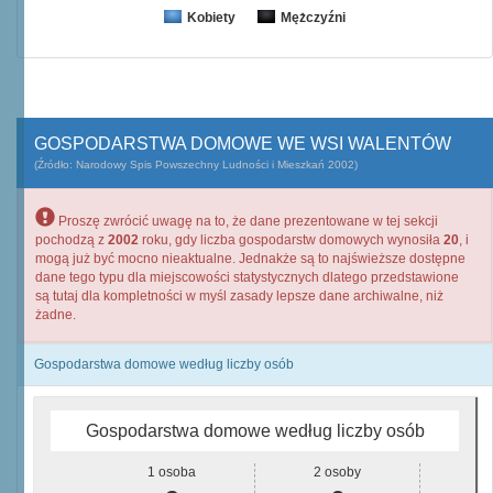
Kobiety
Mężczyźni
GOSPODARSTWA DOMOWE WE WSI WALENTÓW
(Źródło: Narodowy Spis Powszechny Ludności i Mieszkań 2002)
Proszę zwrócić uwagę na to, że dane prezentowane w tej sekcji
pochodzą z
2002
roku, gdy liczba gospodarstw domowych wynosiła
20
, i
mogą już być mocno nieaktualne. Jednakże są to najświeższe dostępne
dane tego typu dla miejscowości statystycznych dlatego przedstawione
są tutaj dla kompletności w myśl zasady lepsze dane archiwalne, niż
żadne.
Gospodarstwa domowe według liczby osób
Gospodarstwa domowe według liczby osób
1 osoba
2 osoby