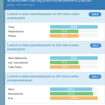
WSKAŹNIKI OBCIĄŻENIA DEMOGRAFICZNEGO
(Źródło: GUS, NSP 2021)
Ludność w wieku nieprodukcyjnym na 100 osób w wieku
118,8
produkcyjnym
118,8
Tutaj
70,6
Województwo
70,8
Polska
Ludność w wieku poprodukcyjnym na 100 osób w wieku
62,5
produkcyjnym
62,5
Wieś Walentów
37,5
woj. mazowieckie
39,5
Cała Polska
Ludność w wieku poprodukcyjnym na 100 osób w wieku
111,1
przedprodukcyjnym
111,1
Wieś
113,6
Mazowieckie
126,0
Kraj