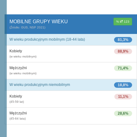
MOBILNE GRUPY WIEKU
%
123
(Źródło: GUS, NSP 2021)
W wieku produkcyjnym mobilnym (18-44 lata)
81,3%
Kobiety
88,9%
(w wieku mobilnym)
Mężczyźni
71,4%
(w wieku mobilnym)
W wieku produkcyjnym niemobilnym
18,8%
Kobiety
11,1%
(45-59 lat)
Mężczyźni
28,6%
(45-64 lata)