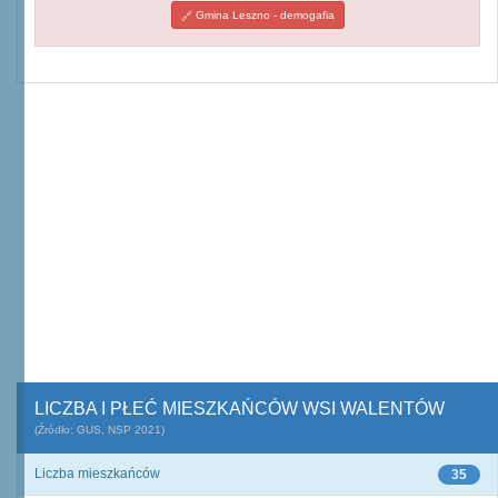
Gmina Leszno - demogafia
LICZBA I PŁEĆ MIESZKAŃCÓW WSI WALENTÓW
(Źródło: GUS, NSP 2021)
Liczba mieszkańców
35