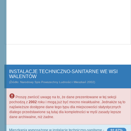
INSTALACJE TECHNICZNO-SANITARNE WE WSI
WALENTÓW
(Źródło: Narodowy Spis Powszechny Ludności i Mieszkań 2002)
Proszę zwrócić uwagę na to, że dane prezentowane w tej sekcji
pochodzą z
2002
roku i mogą już być mocno nieaktualne. Jednakże są to
najświeższe dostępne dane tego typu dla miejscowości statystycznych
dlatego przedstawione są tutaj dla kompletności w myśl zasady lepsze
dane archiwalne, niż żadne.
Mieszkania wyposażone w instalacje techniczno-sanitarne -
91,67%