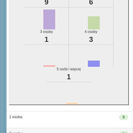
9
6
3 osoby
4 osoby
1
3
5 osób i więcej
1
1 osoba
9