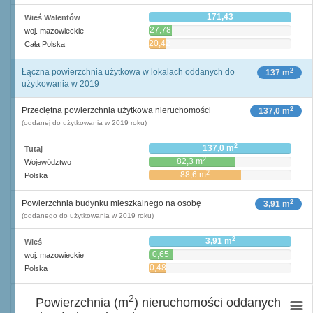
171,43
Wieś Walentów
27,78
woj. mazowieckie
20,42
Cała Polska
2
Łączna powierzchnia użytkowa w lokalach oddanych do
137 m
użytkowania w 2019
2
Przeciętna powierzchnia użytkowa nieruchomości
137,0 m
(oddanej do użytkowania w 2019 roku)
2
137,0 m
Tutaj
2
82,3 m
Województwo
2
88,6 m
Polska
2
Powierzchnia budynku mieszkalnego na osobę
3,91 m
(oddanego do użytkowania w 2019 roku)
2
3,91 m
Wieś
0,65
woj. mazowieckie
2
m
0,48
Polska
2
m
2
Powierzchnia (m
) nieruchomości oddanych