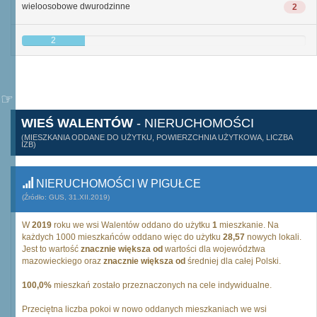
wieloosobowe dwurodzinne
2
2
WIEŚ WALENTÓW
- NIERUCHOMOŚCI
(MIESZKANIA ODDANE DO UŻYTKU, POWIERZCHNIA UŻYTKOWA, LICZBA
IZB)
NIERUCHOMOŚCI W PIGUŁCE
(Źródło: GUS, 31.XII.2019)
W
2019
roku we wsi Walentów oddano do użytku
1
mieszkanie. Na
każdych 1000 mieszkańców oddano więc do użytku
28,57
nowych lokali.
Jest to wartość
znacznie większa od
wartości dla województwa
mazowieckiego oraz
znacznie większa od
średniej dla całej Polski.
100,0%
mieszkań zostało przeznaczonych na cele indywidualne.
Przeciętna liczba pokoi w nowo oddanych mieszkaniach we wsi