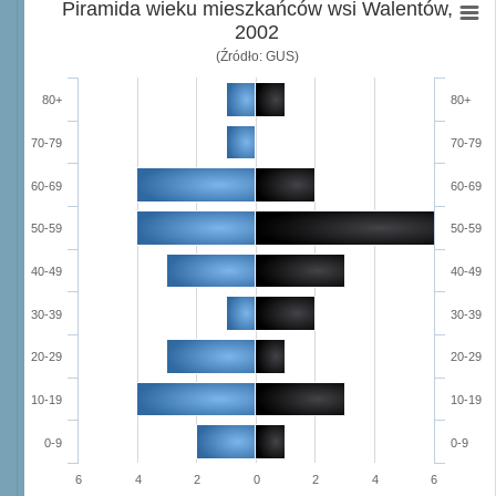
Piramida wieku mieszkańców wsi Walentów,
2002
(Źródło: GUS)
80+
80+
70-79
70-79
60-69
60-69
50-59
50-59
40-49
40-49
30-39
30-39
20-29
20-29
10-19
10-19
0-9
0-9
6
4
2
0
2
4
6