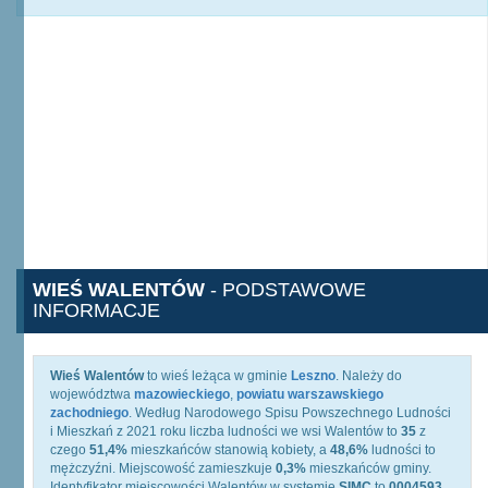
WIEŚ WALENTÓW
- PODSTAWOWE
INFORMACJE
Wieś Walentów
to wieś leżąca w gminie
Leszno
. Należy do
województwa
mazowieckiego
,
powiatu warszawskiego
zachodniego
. Według Narodowego Spisu Powszechnego Ludności
i Mieszkań z 2021 roku liczba ludności we wsi Walentów to
35
z
czego
51,4%
mieszkańców stanowią kobiety, a
48,6%
ludności to
mężczyźni. Miejscowość zamieszkuje
0,3%
mieszkańców gminy.
Identyfikator miejscowości Walentów w systemie
SIMC
to
0004593
,