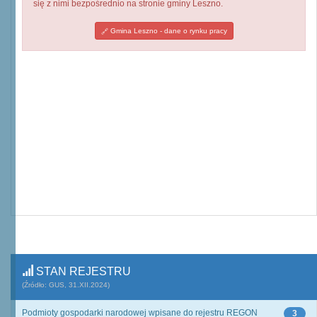
się z nimi bezpośrednio na stronie gminy Leszno.
Gmina Leszno - dane o rynku pracy
STAN REJESTRU
(Źródło: GUS, 31.XII.2024)
Podmioty gospodarki narodowej wpisane do rejestru REGON
3