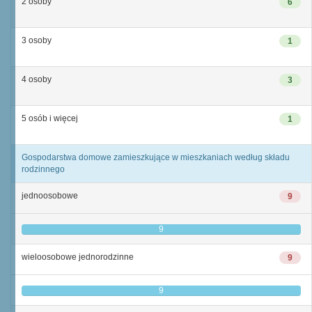
2 osoby
6
3 osoby
1
4 osoby
3
5 osób i więcej
1
Gospodarstwa domowe zamieszkujące w mieszkaniach według składu
rodzinnego
jednoosobowe
9
9
wieloosobowe jednorodzinne
9
9