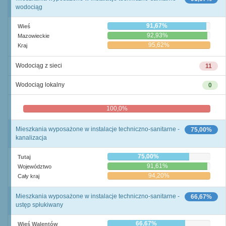
wodociąg
91,67%
Wieś
92,93%
Mazowieckie
95,62%
Kraj
Wodociąg z sieci
11
Wodociąg lokalny
0
100,0%
0,0%
Mieszkania wyposażone w instalacje techniczno-sanitarne -
75,00%
kanalizacja
75,00%
Tutaj
91,61%
Województwo
94,20%
Cały kraj
Mieszkania wyposażone w instalacje techniczno-sanitarne -
66,67%
ustęp spłukiwany
66,67%
Wieś Walentów