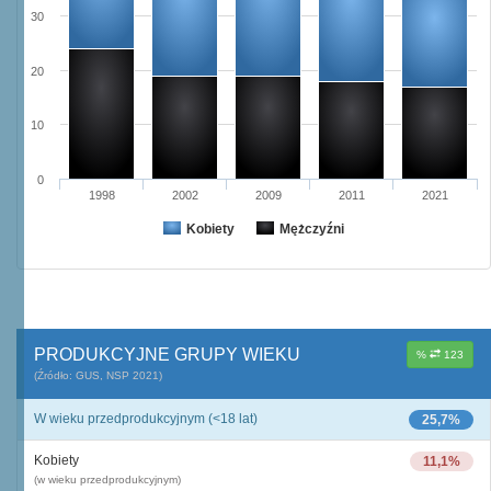
30
20
10
0
1998
2002
2009
2011
2021
Kobiety
Mężczyźni
PRODUKCYJNE GRUPY WIEKU
%
123
(Źródło: GUS, NSP 2021)
W wieku przedprodukcyjnym (<18 lat)
25,7%
Kobiety
11,1%
(w wieku przedprodukcyjnym)