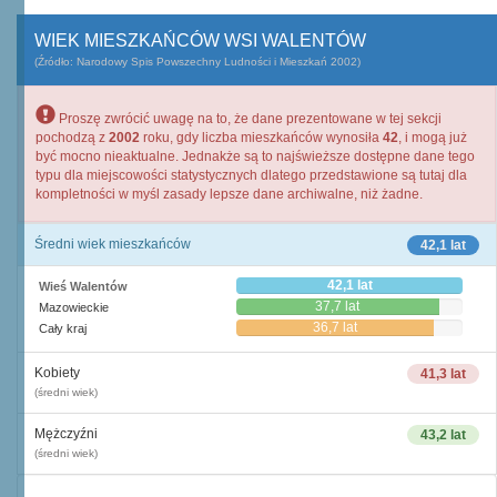
WIEK MIESZKAŃCÓW WSI WALENTÓW
(Źródło: Narodowy Spis Powszechny Ludności i Mieszkań 2002)
Proszę zwrócić uwagę na to, że dane prezentowane w tej sekcji
pochodzą z
2002
roku, gdy liczba mieszkańców wynosiła
42
, i mogą już
być mocno nieaktualne. Jednakże są to najświeższe dostępne dane tego
typu dla miejscowości statystycznych dlatego przedstawione są tutaj dla
kompletności w myśl zasady lepsze dane archiwalne, niż żadne.
Średni wiek mieszkańców
42,1 lat
42,1 lat
Wieś Walentów
37,7 lat
Mazowieckie
36,7 lat
Cały kraj
Kobiety
41,3 lat
(średni wiek)
Mężczyźni
43,2 lat
(średni wiek)