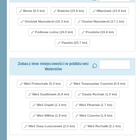
Błonie (6,5 km)
Brwinów (15,8 km)
Milanówek (15,9 km)
Grodzisk Mazowiecki (16,3 km)
Ożarów Mazowiecki (17,1 km)
Podkowa Leśna (18,0 km)
Pruszków (19,4 km)
Piastów (20,7 km)
Zobacz inne miejscowości w pobliżu wsi
Walentów
Wieś Podrochale (0,3 km)
Wieś Towarzystwo Czarnów (0,6 km)
Wieś Szadkówek (0,9 km)
Osada Rochale (1,0 km)
Wieś Grądki (1,3 km)
Wieś Plewniak (1,7 km)
Wieś Wilków (1,8 km)
Wieś Czarnów (1,9 km)
Wieś Stary Łuszczewek (2,0 km)
Wieś Rochaliki (2,1 km)