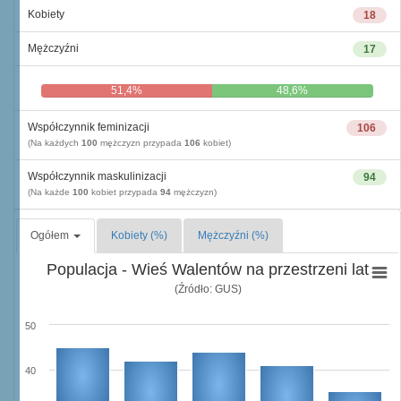
Kobiety
18
Mężczyźni
17
51,4%
48,6%
Współczynnik feminizacji
106
(Na każdych
100
mężczyzn przypada
106
kobiet)
Współczynnik maskulinizacji
94
(Na każde
100
kobiet przypada
94
mężczyzn)
Ogółem
Kobiety (%)
Mężczyźni (%)
Populacja - Wieś Walentów na przestrzeni lat
(Źródło: GUS)
50
40