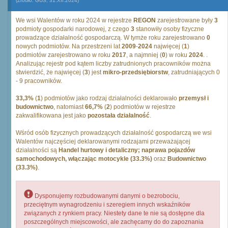
(Źródło: GUS, 31.XII.2024)
We wsi Walentów w roku 2024 w rejestrze
REGON
zarejestrowane były
3
podmioty gospodarki narodowej, z czego
3
stanowiły osoby fizyczne
prowadzące działalność gospodarczą. W tymże roku zarejestrowano
0
nowych podmiotów. Na przestrzeni lat
2009
-
2024
najwięcej (
1
)
podmiotów zarejestrowano w roku
2017
, a najmniej (
0
) w roku
2024
. .
Analizując rejestr pod kątem liczby zatrudnionych pracowników można
stwierdzić, że najwięcej (
3
) jest
mikro-przedsiębiorstw
, zatrudniających 0
- 9 pracowników.
33,3%
(
1
) podmiotów jako rodzaj działalności deklarowało
przemysł i
budownictwo
, natomiast
66,7%
(
2
) podmiotów w rejestrze
zakwalifikowana jest jako
pozostała działalność
.
Wśród osób fizycznych prowadzących działalność gospodarczą we wsi
Walentów najczęściej deklarowanymi rodzajami przeważającej
działalności są
Handel hurtowy i detaliczny; naprawa pojazdów
samochodowych, włączając motocykle (33.3%)
oraz
Budownictwo
(33.3%)
.
Dysponujemy rozbudowanymi danymi o bezrobociu,
przeciętnym wynagrodzeniu i szeregiem innych wskaźników
związanych z rynkiem pracy. Niestety dane te nie są dostępne dla
poszczególnych miejscowości, ale zachęcamy do do zapoznania