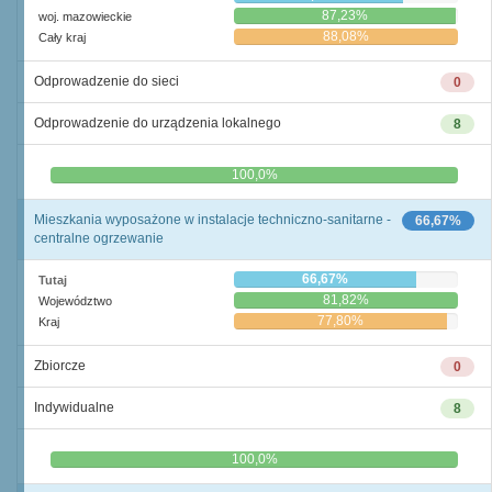
87,23%
woj. mazowieckie
88,08%
Cały kraj
Odprowadzenie do sieci
0
Odprowadzenie do urządzenia lokalnego
8
0,0%
100,0%
Mieszkania wyposażone w instalacje techniczno-sanitarne -
66,67%
centralne ogrzewanie
66,67%
Tutaj
81,82%
Województwo
77,80%
Kraj
Zbiorcze
0
Indywidualne
8
0,0%
100,0%