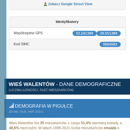
Zobacz Google Street View
Identyfikatory
Współrzędne GPS
52.241389
20.551389
Kod SIMC
0004593
WIEŚ WALENTÓW
- DANE DEMOGRAFICZNE
(LICZBA LUDNOŚCI, PŁEĆ MIESZKAŃCÓW)
DEMOGRAFIA W PIGUŁCE
(Źródło: GUS, NSP 2021)
Wieś Walentów ma
35
mieszkańców, z czego
51,4%
stanowią kobiety, a
48,6%
mężczyźni. W latach 1998-2021 liczba mieszkańców
zmalała
o