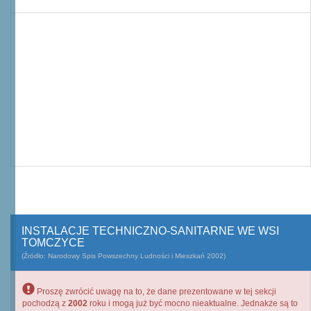
INSTALACJE TECHNICZNO-SANITARNE WE WSI
TOMCZYCE
(Źródło: Narodowy Spis Powszechny Ludności i Mieszkań 2002)
Proszę zwrócić uwagę na to, że dane prezentowane w tej sekcji
pochodzą z
2002
roku i mogą już być mocno nieaktualne. Jednakże są to