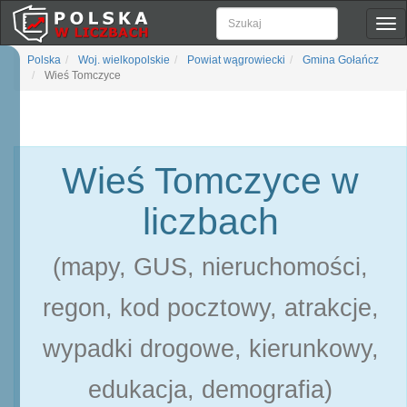
Pok
naw
Polska
Woj. wielkopolskie
Powiat wągrowiecki
Gmina Gołańcz
Wieś Tomczyce
Wieś Tomczyce w
liczbach
(mapy, GUS, nieruchomości,
regon, kod pocztowy, atrakcje,
wypadki drogowe, kierunkowy,
edukacja, demografia)