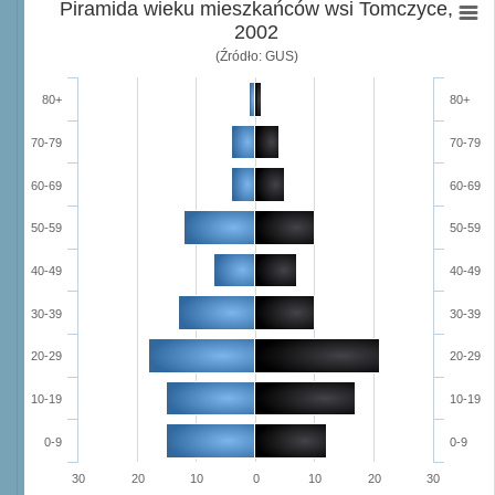
Piramida wieku mieszkańców wsi Tomczyce,
2002
(Źródło: GUS)
80+
80+
70-79
70-79
60-69
60-69
50-59
50-59
40-49
40-49
30-39
30-39
20-29
20-29
10-19
10-19
0-9
0-9
30
20
10
0
10
20
30