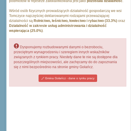
podmiotów w rejestrze zakwalifikowana jest jako
pozostała działalność
.
Wśród osób fizycznych prowadzących działalność gospodarczą we wsi
Tomczyce najczęściej deklarowanymi rodzajami przeważającej
działalności są
Rolnictwo, leśnictwo, łowiectwo i rybactwo (33.3%)
oraz
Działalność w zakresie usług administrowania i działalność
wspierająca (25.0%)
.
Dysponujemy rozbudowanymi danymi o bezrobociu,
przeciętnym wynagrodzeniu i szeregiem innych wskaźników
związanych z rynkiem pracy. Niestety dane te nie są dostępne dla
poszczególnych miejscowości, ale zachęcamy do do zapoznania
się z nimi bezpośrednio na stronie gminy Gołańcz.
Gmina Gołańcz - dane o rynku pracy