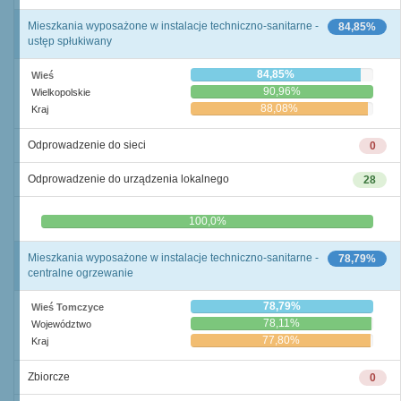
Mieszkania wyposażone w instalacje techniczno-sanitarne -
84,85%
ustęp spłukiwany
84,85%
Wieś
90,96%
Wielkopolskie
88,08%
Kraj
Odprowadzenie do sieci
0
Odprowadzenie do urządzenia lokalnego
28
0,0%
100,0%
Mieszkania wyposażone w instalacje techniczno-sanitarne -
78,79%
centralne ogrzewanie
78,79%
Wieś Tomczyce
78,11%
Województwo
77,80%
Kraj
Zbiorcze
0