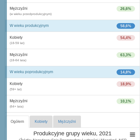
Mężczyźni
26,6%
(w wieku przedprodukcyjnym)
W wieku produkcyjnym
58,6%
Kobiety
54,4%
(18-59 lat)
Mężczyźni
63,3%
(18-64 lata)
W wieku poprodukcyjnym
14,8%
Kobiety
18,9%
(59+ lat)
Mężczyźni
10,1%
(64+ lata)
Ogółem
Kobiety
Mężczyźni
Produkcyjne grupy wieku, 2021