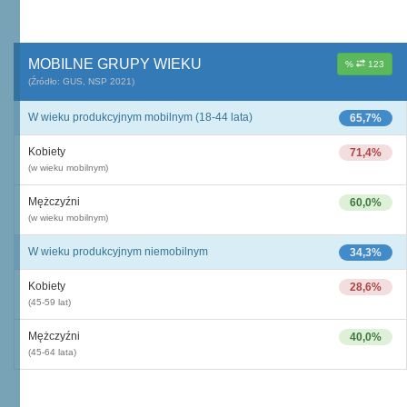
MOBILNE GRUPY WIEKU
%
123
(Źródło: GUS, NSP 2021)
W wieku produkcyjnym mobilnym (18-44 lata)
65,7%
Kobiety
71,4%
(w wieku mobilnym)
Mężczyźni
60,0%
(w wieku mobilnym)
W wieku produkcyjnym niemobilnym
34,3%
Kobiety
28,6%
(45-59 lat)
Mężczyźni
40,0%
(45-64 lata)