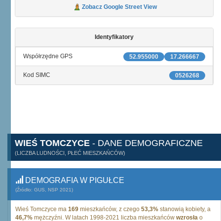
Zobacz Google Street View
Identyfikatory
Współrzędne GPS
52.955000
17.266667
Kod SIMC
0526268
WIEŚ TOMCZYCE
- DANE DEMOGRAFICZNE
(LICZBA LUDNOŚCI, PŁEĆ MIESZKAŃCÓW)
DEMOGRAFIA W PIGUŁCE
(Źródło: GUS, NSP 2021)
Wieś Tomczyce ma
169
mieszkańców, z czego
53,3%
stanowią kobiety, a
46,7%
mężczyźni. W latach 1998-2021 liczba mieszkańców
wzrosła
o