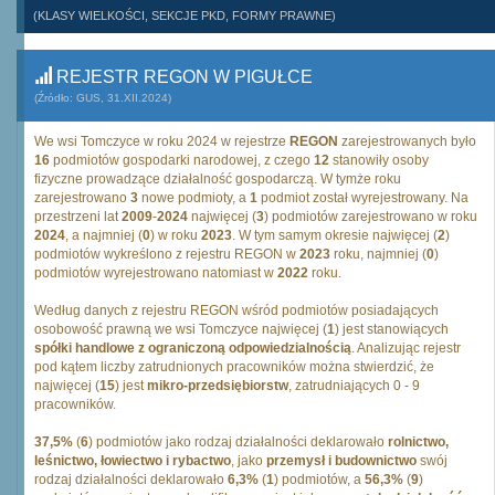
(KLASY WIELKOŚCI, SEKCJE PKD, FORMY PRAWNE)
REJESTR REGON W PIGUŁCE
(Źródło: GUS, 31.XII.2024)
We wsi Tomczyce w roku 2024 w rejestrze
REGON
zarejestrowanych było
16
podmiotów gospodarki narodowej, z czego
12
stanowiły osoby
fizyczne prowadzące działalność gospodarczą. W tymże roku
zarejestrowano
3
nowe podmioty, a
1
podmiot został wyrejestrowany. Na
przestrzeni lat
2009
-
2024
najwięcej (
3
) podmiotów zarejestrowano w roku
2024
, a najmniej (
0
) w roku
2023
. W tym samym okresie najwięcej (
2
)
podmiotów wykreślono z rejestru REGON w
2023
roku, najmniej (
0
)
podmiotów wyrejestrowano natomiast w
2022
roku.
Według danych z rejestru REGON wśród podmiotów posiadających
osobowość prawną we wsi Tomczyce najwięcej (
1
) jest stanowiących
spółki handlowe z ograniczoną odpowiedzialnością
. Analizując rejestr
pod kątem liczby zatrudnionych pracowników można stwierdzić, że
najwięcej (
15
) jest
mikro-przedsiębiorstw
, zatrudniających 0 - 9
pracowników.
37,5%
(
6
) podmiotów jako rodzaj działalności deklarowało
rolnictwo,
leśnictwo, łowiectwo i rybactwo
, jako
przemysł i budownictwo
swój
rodzaj działalności deklarowało
6,3%
(
1
) podmiotów, a
56,3%
(
9
)