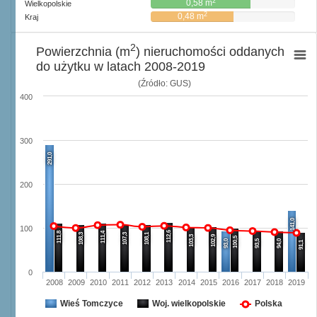
2
0,58 m
Wielkopolskie
2
0,48 m
Kraj
2
Powierzchnia (m
) nieruchomości oddanych
do użytku w latach 2008-2019
(Źródło: GUS)
400
300
291,0
200
141,0
100
112,6
111,8
111,4
108,3
107,3
108,1
103,3
102,9
100,5
93,0
93,5
94,0
91,1
0
2008
2009
2010
2011
2012
2013
2014
2015
2016
2017
2018
2019
Wieś Tomczyce
Woj. wielkopolskie
Polska