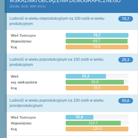
WSKAŹNIKI OBCIĄŻENIA DEMOGRAFICZNEGO
(Źródło: GUS, NSP 2021)
Ludność w wieku nieprodukcyjnym na 100 osób w wieku
70,7
produkcyjnym
70,7
Wieś Tomczyce
69,7
Województwo
70,8
Kraj
Ludność w wieku poprodukcyjnym na 100 osób w wieku
25,3
produkcyjnym
25,3
Wieś
36,6
woj. wielkopolskie
39,5
Kraj
Ludność w wieku poprodukcyjnym na 100 osób w wieku
55,6
przedprodukcyjnym
55,6
Wieś Tomczyce
110,7
Województwo
126,0
Kraj