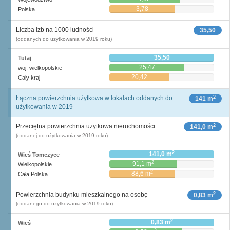
3,78
Polska
Liczba izb na 1000 ludności
35,50
(oddanych do użytkowania w 2019 roku)
35,50
Tutaj
25,47
woj. wielkopolskie
20,42
Cały kraj
2
Łączna powierzchnia użytkowa w lokalach oddanych do
141 m
użytkowania w 2019
2
Przeciętna powierzchnia użytkowa nieruchomości
141,0 m
(oddanej do użytkowania w 2019 roku)
2
141,0 m
Wieś Tomczyce
2
91,1 m
Wielkopolskie
2
88,6 m
Cała Polska
2
Powierzchnia budynku mieszkalnego na osobę
0,83 m
(oddanego do użytkowania w 2019 roku)
2
0,83 m
Wieś