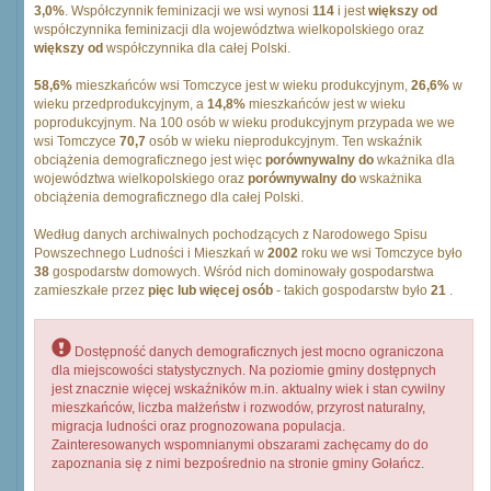
3,0%
. Współczynnik feminizacji we wsi wynosi
114
i jest
większy od
współczynnika feminizacji dla województwa wielkopolskiego oraz
większy od
współczynnika dla całej Polski.
58,6%
mieszkańców wsi Tomczyce jest w wieku produkcyjnym,
26,6%
w
wieku przedprodukcyjnym, a
14,8%
mieszkańców jest w wieku
poprodukcyjnym. Na 100 osób w wieku produkcyjnym przypada we we
wsi Tomczyce
70,7
osób w wieku nieprodukcyjnym. Ten wskaźnik
obciążenia demograficznego jest więc
porównywalny do
wkażnika dla
województwa wielkopolskiego oraz
porównywalny do
wskażnika
obciążenia demograficznego dla całej Polski.
Według danych archiwalnych pochodzących z Narodowego Spisu
Powszechnego Ludności i Mieszkań w
2002
roku we wsi Tomczyce było
38
gospodarstw domowych. Wśród nich dominowały gospodarstwa
zamieszkałe przez
pięc lub więcej osób
- takich gospodarstw było
21
.
Dostępność danych demograficznych jest mocno ograniczona
dla miejscowości statystycznych. Na poziomie gminy dostępnych
jest znacznie więcej wskaźników m.in. aktualny wiek i stan cywilny
mieszkańców, liczba małżeństw i rozwodów, przyrost naturalny,
migracja ludności oraz prognozowana populacja.
Zainteresowanych wspomnianymi obszarami zachęcamy do do
zapoznania się z nimi bezpośrednio na stronie gminy Gołańcz.