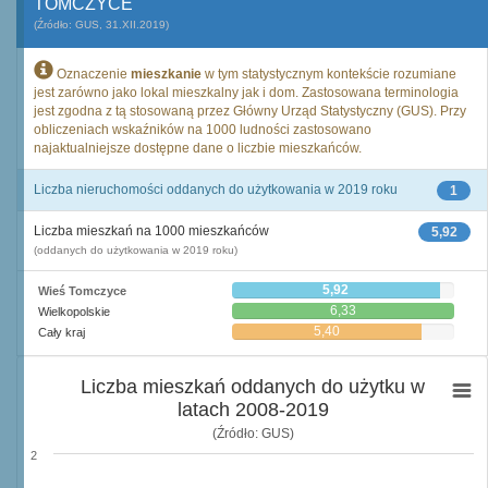
TOMCZYCE
(Źródło: GUS, 31.XII.2019)
Oznaczenie
mieszkanie
w tym statystycznym kontekście rozumiane
jest zarówno jako lokal mieszkalny jak i dom. Zastosowana terminologia
jest zgodna z tą stosowaną przez Główny Urząd Statystyczny (GUS). Przy
obliczeniach wskaźników na 1000 ludności zastosowano
najaktualniejsze dostępne dane o liczbie mieszkańców.
Liczba nieruchomości oddanych do użytkowania w 2019 roku
1
Liczba mieszkań na 1000 mieszkańców
5,92
(oddanych do użytkowania w 2019 roku)
5,92
Wieś Tomczyce
6,33
Wielkopolskie
5,40
Cały kraj
Liczba mieszkań oddanych do użytku w
latach 2008-2019
(Źródło: GUS)
2