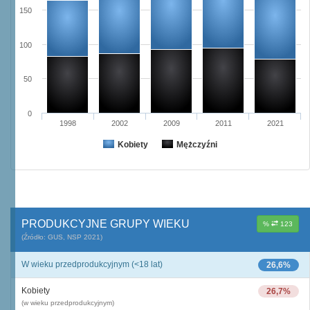
150
100
50
0
1998
2002
2009
2011
2021
Kobiety
Mężczyźni
PRODUKCYJNE GRUPY WIEKU
%
123
(Źródło: GUS, NSP 2021)
W wieku przedprodukcyjnym (<18 lat)
26,6%
Kobiety
26,7%
(w wieku przedprodukcyjnym)