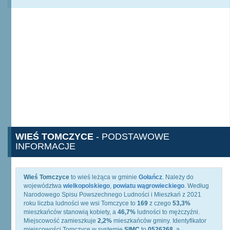
WIEŚ TOMCZYCE
- PODSTAWOWE
INFORMACJE
Wieś Tomczyce
to wieś leżąca w gminie
Gołańcz
. Należy do
województwa
wielkopolskiego
,
powiatu wągrowieckiego
. Według
Narodowego Spisu Powszechnego Ludności i Mieszkań z 2021
roku liczba ludności we wsi Tomczyce to
169
z czego
53,3%
mieszkańców stanowią kobiety, a
46,7%
ludności to mężczyźni.
Miejscowość zamieszkuje
2,2%
mieszkańców gminy. Identyfikator
miejscowości Tomczyce w systemie
SIMC
to
0526268
, a