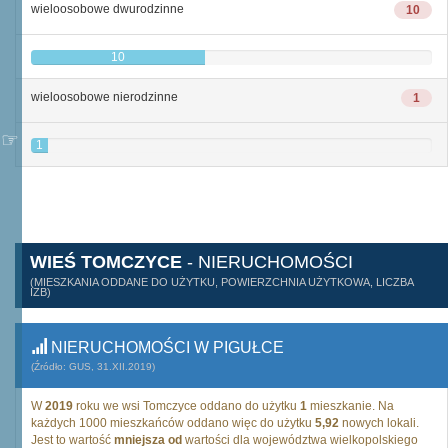
wieloosobowe dwurodzinne
10
10
wieloosobowe nierodzinne
1
1
WIEŚ TOMCZYCE
- NIERUCHOMOŚCI
(MIESZKANIA ODDANE DO UŻYTKU, POWIERZCHNIA UŻYTKOWA, LICZBA
IZB)
NIERUCHOMOŚCI W PIGUŁCE
(Źródło: GUS, 31.XII.2019)
W
2019
roku we wsi Tomczyce oddano do użytku
1
mieszkanie. Na
każdych 1000 mieszkańców oddano więc do użytku
5,92
nowych lokali.
Jest to wartość
mniejsza od
wartości dla województwa wielkopolskiego