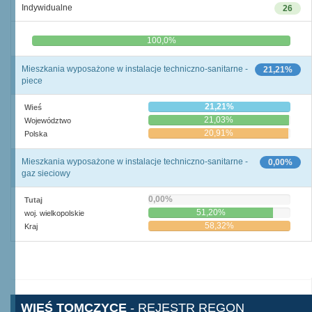
Indywidualne
26
0,0%
100,0%
Mieszkania wyposażone w instalacje techniczno-sanitarne -
21,21%
piece
21,21%
Wieś
21,03%
Województwo
20,91%
Polska
Mieszkania wyposażone w instalacje techniczno-sanitarne -
0,00%
gaz sieciowy
0,00%
Tutaj
51,20%
woj. wielkopolskie
58,32%
Kraj
WIEŚ TOMCZYCE
- REJESTR REGON