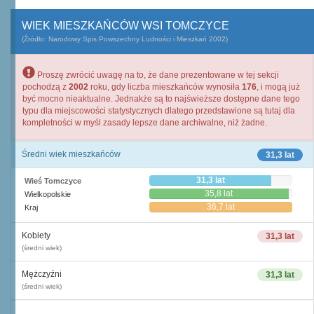
WIEK MIESZKAŃCÓW WSI TOMCZYCE
(Źródło: Narodowy Spis Powszechny Ludności i Mieszkań 2002)
Proszę zwrócić uwagę na to, że dane prezentowane w tej sekcji
pochodzą z
2002
roku, gdy liczba mieszkańców wynosiła
176
, i mogą już
być mocno nieaktualne. Jednakże są to najświeższe dostępne dane tego
typu dla miejscowości statystycznych dlatego przedstawione są tutaj dla
kompletności w myśl zasady lepsze dane archiwalne, niż żadne.
Średni wiek mieszkańców
31,3 lat
31,3 lat
Wieś Tomczyce
35,8 lat
Wielkopolskie
36,7 lat
Kraj
Kobiety
31,3 lat
(średni wiek)
Mężczyźni
31,3 lat
(średni wiek)