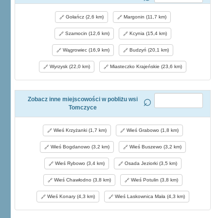
Gołańcz (2,6 km)
Margonin (11,7 km)
Szamocin (12,6 km)
Kcynia (15,4 km)
Wągrowiec (16,9 km)
Budzyń (20,1 km)
Wyrzysk (22,0 km)
Miasteczko Krajeńskie (23,6 km)
Zobacz inne miejscowości w pobliżu wsi
Tomczyce
Wieś Krzyżanki (1,7 km)
Wieś Grabowo (1,8 km)
Wieś Bogdanowo (3,2 km)
Wieś Buszewo (3,2 km)
Wieś Rybowo (3,4 km)
Osada Jeziorki (3,5 km)
Wieś Chawłodno (3,8 km)
Wieś Potulin (3,8 km)
Wieś Konary (4,3 km)
Wieś Laskownica Mała (4,3 km)