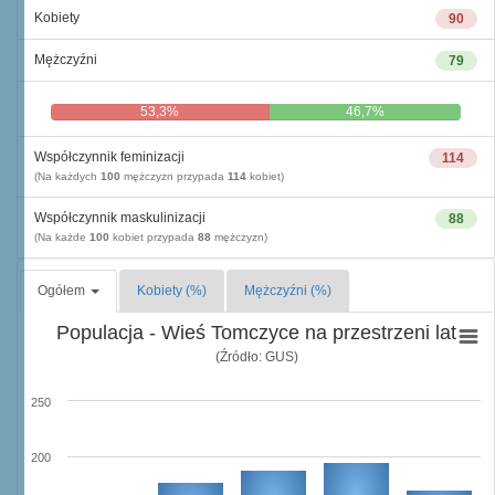
Kobiety
90
Mężczyźni
79
53,3%
46,7%
Współczynnik feminizacji
114
(Na każdych
100
mężczyzn przypada
114
kobiet)
Współczynnik maskulinizacji
88
(Na każde
100
kobiet przypada
88
mężczyzn)
Ogółem
Kobiety (%)
Mężczyźni (%)
Populacja - Wieś Tomczyce na przestrzeni lat
(Źródło: GUS)
250
200