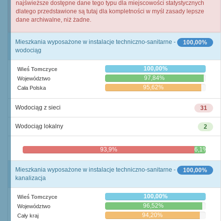
najświeższe dostępne dane tego typu dla miejscowości statystycznych
dlatego przedstawione są tutaj dla kompletności w myśl zasady lepsze
dane archiwalne, niż żadne.
Mieszkania wyposażone w instalacje techniczno-sanitarne -
100,00%
wodociąg
100,00%
Wieś Tomczyce
97,84%
Województwo
95,62%
Cała Polska
Wodociąg z sieci
31
Wodociąg lokalny
2
93,9%
6,1%
Mieszkania wyposażone w instalacje techniczno-sanitarne -
100,00%
kanalizacja
100,00%
Wieś Tomczyce
96,52%
Województwo
94,20%
Cały kraj