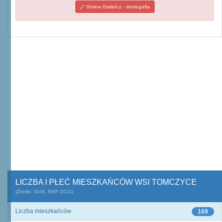
Gmina Gołańcz - demogafia
LICZBA I PŁEĆ MIESZKAŃCÓW WSI TOMCZYCE
(Źródło: GUS, NSP 2021)
Liczba mieszkańców
169