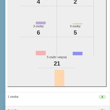
4
2
3 osoby
4 osoby
6
5
5 osób i więcej
21
1 osoba
4