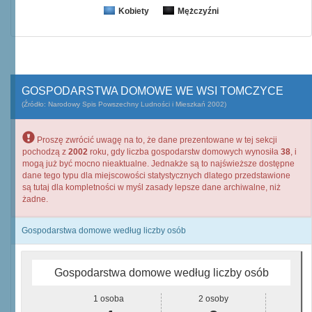
Kobiety
Mężczyźni
GOSPODARSTWA DOMOWE WE WSI TOMCZYCE
(Źródło: Narodowy Spis Powszechny Ludności i Mieszkań 2002)
Proszę zwrócić uwagę na to, że dane prezentowane w tej sekcji
pochodzą z
2002
roku, gdy liczba gospodarstw domowych wynosiła
38
, i
mogą już być mocno nieaktualne. Jednakże są to najświeższe dostępne
dane tego typu dla miejscowości statystycznych dlatego przedstawione
są tutaj dla kompletności w myśl zasady lepsze dane archiwalne, niż
żadne.
Gospodarstwa domowe według liczby osób
Gospodarstwa domowe według liczby osób
1 osoba
2 osoby