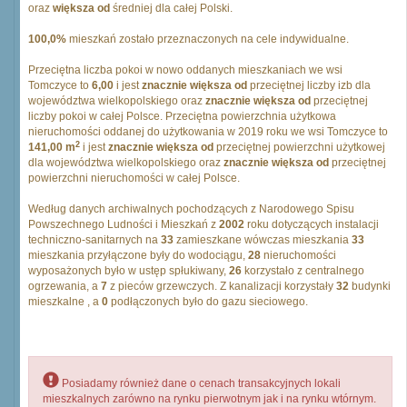
oraz
większa od
średniej dla całej Polski.
100,0%
mieszkań zostało przeznaczonych na cele indywidualne.
Przeciętna liczba pokoi w nowo oddanych mieszkaniach we wsi
Tomczyce to
6,00
i jest
znacznie większa od
przeciętnej liczby izb dla
województwa wielkopolskiego oraz
znacznie większa od
przeciętnej
liczby pokoi w całej Polsce. Przeciętna powierzchnia użytkowa
nieruchomości oddanej do użytkowania w 2019 roku we wsi Tomczyce to
2
141,00 m
i jest
znacznie większa od
przeciętnej powierzchni użytkowej
dla województwa wielkopolskiego oraz
znacznie większa od
przeciętnej
powierzchni nieruchomości w całej Polsce.
Według danych archiwalnych pochodzących z Narodowego Spisu
Powszechnego Ludności i Mieszkań z
2002
roku dotyczących instalacji
techniczno-sanitarnych na
33
zamieszkane wówczas mieszkania
33
mieszkania przyłączone były do wodociągu,
28
nieruchomości
wyposażonych było w ustęp spłukiwany,
26
korzystało z centralnego
ogrzewania, a
7
z pieców grzewczych. Z kanalizacji korzystały
32
budynki
mieszkalne , a
0
podłączonych było do gazu sieciowego.
Posiadamy również dane o cenach transakcyjnych lokali
mieszkalnych zarówno na rynku pierwotnym jak i na rynku wtórnym.