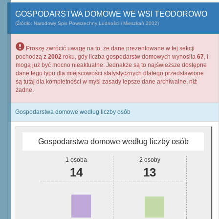
GOSPODARSTWA DOMOWE WE WSI TEODOROWO
(Źródło: Narodowy Spis Powszechny Ludności i Mieszkań 2002)
Proszę zwrócić uwagę na to, że dane prezentowane w tej sekcji
pochodzą z
2002
roku, gdy liczba gospodarstw domowych wynosiła
67
, i
mogą już być mocno nieaktualne. Jednakże są to najświeższe dostępne
dane tego typu dla miejscowości statystycznych dlatego przedstawione
są tutaj dla kompletności w myśl zasady lepsze dane archiwalne, niż
żadne.
Gospodarstwa domowe według liczby osób
Gospodarstwa domowe według liczby osób
1 osoba
2 osoby
14
13