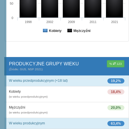
50
0
1998
2002
2009
2011
2021
Kobiety
Mężczyźni
PRODUKCYJNE GRUPY WIEKU
%
123
(Źródło: GUS, NSP 2021)
W wieku przedprodukcyjnym (<18 lat)
19,2%
Kobiety
18,4%
(w wieku przedprodukcyjnym)
Mężczyźni
20,0%
(w wieku przedprodukcyjnym)
W wieku produkcyjnym
63,4%