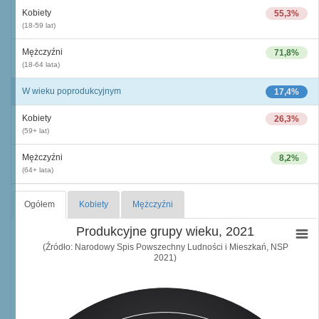
Kobiety
55,3%
(18-59 lat)
Mężczyźni
71,8%
(18-64 lata)
W wieku poprodukcyjnym
17,4%
Kobiety
26,3%
(59+ lat)
Mężczyźni
8,2%
(64+ lata)
Ogółem
Kobiety
Mężczyźni
Produkcyjne grupy wieku, 2021
(Źródło: Narodowy Spis Powszechny Ludności i Mieszkań, NSP
2021)