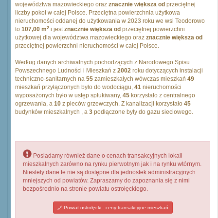
województwa mazowieckiego oraz
znacznie większa od
przeciętnej
liczby pokoi w całej Polsce. Przeciętna powierzchnia użytkowa
nieruchomości oddanej do użytkowania w 2023 roku we wsi Teodorowo
2
to
107,00 m
i jest
znacznie większa od
przeciętnej powierzchni
użytkowej dla województwa mazowieckiego oraz
znacznie większa od
przeciętnej powierzchni nieruchomości w całej Polsce.
Według danych archiwalnych pochodzących z Narodowego Spisu
Powszechnego Ludności i Mieszkań z
2002
roku dotyczących instalacji
techniczno-sanitarnych na
55
zamieszkałych wówczas mieszkań
49
mieszkań przyłączonych było do wodociągu,
41
nieruchomości
wyposażonych było w ustęp spłukiwany,
45
korzystało z centralnego
ogrzewania, a
10
z pieców grzewczych. Z kanalizacji korzystało
45
budynków mieszkalnych , a
3
podłączone były do gazu sieciowego.
Posiadamy również dane o cenach transakcyjnych lokali
mieszkalnych zarówno na rynku pierwotnym jak i na rynku wtórnym.
Niestety dane te nie są dostępne dla jednostek administracyjnych
mniejszych od powiatów. Zapraszamy do zapoznania się z nimi
bezpośrednio na stronie powiatu ostrołęckiego.
Powiat ostrołęcki - ceny transakcyjne mieszkań