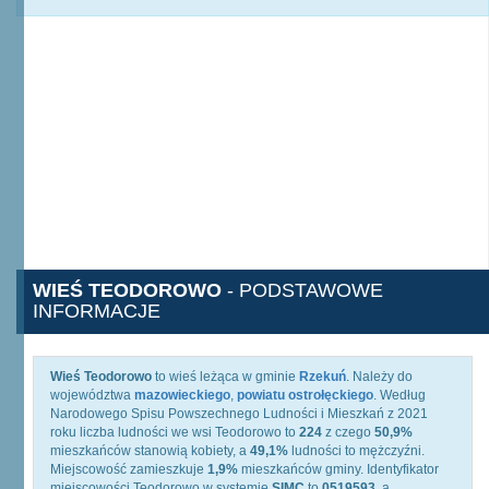
WIEŚ TEODOROWO
- PODSTAWOWE
INFORMACJE
Wieś Teodorowo
to wieś leżąca w gminie
Rzekuń
. Należy do
województwa
mazowieckiego
,
powiatu ostrołęckiego
. Według
Narodowego Spisu Powszechnego Ludności i Mieszkań z 2021
roku liczba ludności we wsi Teodorowo to
224
z czego
50,9%
mieszkańców stanowią kobiety, a
49,1%
ludności to mężczyźni.
Miejscowość zamieszkuje
1,9%
mieszkańców gminy. Identyfikator
miejscowości Teodorowo w systemie
SIMC
to
0519593
, a