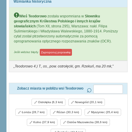
Wzmianka historyczna
Wieś Teodorowo
została wspomniana w
Słowniku
geograficznym Królestwa Polskiego i innych krajów
słowiańskich
(Tom XII, strona 295), Warszawa: nakł. Filipa
Sulimierskiego i Władysława Walewskiego, 1880-1914. Poniższy
cytat został ptrzetworzony automatycznie za pomocą
oprogramowania optycznego rozpoznawania znaków (OCR).
Jeśli widzisz błędy
Zaproponuj poprawkę
Teodorowo 4.) T., os., pow. ostrołęcki, gm. Rzekuń, ma 20 mk,
Zobacz miasta w pobliżu wsi Teodorowo
Ostrołęka (6,3 km)
Nowogród (20,1 km)
Łomża (28,7 km)
Różan (30,3 km)
Myszyniec (35,4 km)
Kolno (37,9 km)
Ostrów Mazowiecka (38,6 km)