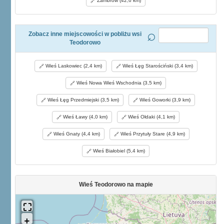
Zambrów (42,6 km)
Zobacz inne miejscowości w pobliżu wsi
Teodorowo
Wieś Laskowiec (2,4 km)
Wieś Łęg Starościński (3,4 km)
Wieś Nowa Wieś Wschodnia (3,5 km)
Wieś Łęg Przedmiejski (3,5 km)
Wieś Goworki (3,9 km)
Wieś Ławy (4,0 km)
Wieś Ołdaki (4,1 km)
Wieś Gnaty (4,4 km)
Wieś Przytuły Stare (4,9 km)
Wieś Białobiel (5,4 km)
Wieś Teodorowo na mapie