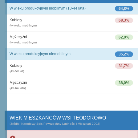
W wieku produkcyjnym mobilnym (18-44 lata)
64,8%
Kobiety
68,3%
(w wieku mobilnym)
Mężczyźni
62,0%
(w wieku mobilnym)
W wieku produkcyjnym niemobilnym
35,2%
Kobiety
31,7%
(45-59 lat)
Mężczyźni
38,0%
(45-64 lata)
WIEK MIESZKAŃCÓW WSI TEODOROWO
(Źródło: Narodowy Spis Powszechny Ludności i Mieszkań 2002)