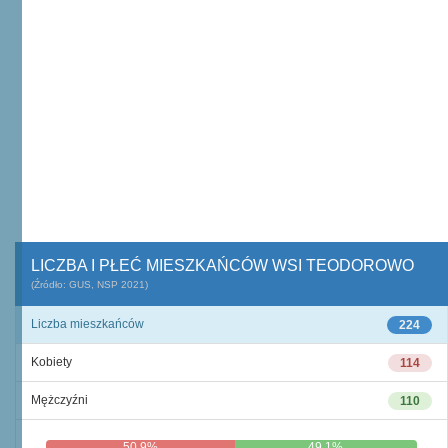
LICZBA I PŁEĆ MIESZKAŃCÓW WSI TEODOROWO
(Źródło: GUS, NSP 2021)
Liczba mieszkańców
224
Kobiety
114
Mężczyźni
110
50,9%
49,1%