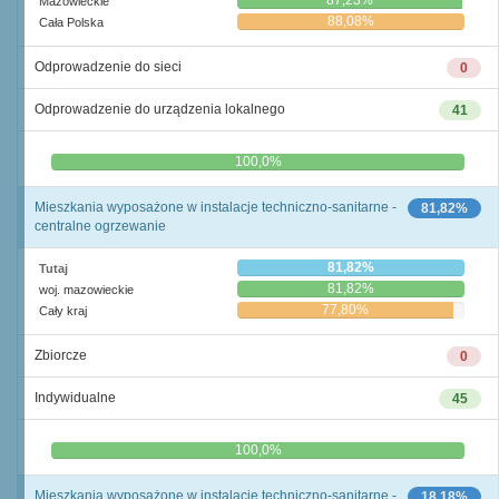
87,23%
Mazowieckie
88,08%
Cała Polska
Odprowadzenie do sieci
0
Odprowadzenie do urządzenia lokalnego
41
0,0%
100,0%
Mieszkania wyposażone w instalacje techniczno-sanitarne -
81,82%
centralne ogrzewanie
81,82%
Tutaj
81,82%
woj. mazowieckie
77,80%
Cały kraj
Zbiorcze
0
Indywidualne
45
0,0%
100,0%
Mieszkania wyposażone w instalacje techniczno-sanitarne -
18,18%