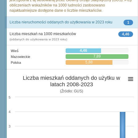
jest zgodna z tą stosowaną przez Główny Urząd Statystyczny (GUS). Przy
obliczeniach wskaźników na 1000 ludności zastosowano
najaktualniejsze dostępne dane o liczbie mieszkańców.
Liczba nieruchomości oddanych do użytkowania w 2023 roku
1
Liczba mieszkań na 1000 mieszkańców
4,46
(oddanych do użytkowania w 2023 roku)
4,46
Wieś
7,89
Mazowieckie
5,88
Polska
Liczba mieszkań oddanych do użytku w
latach 2008-2023
(Źródło: GUS)
5
4
3