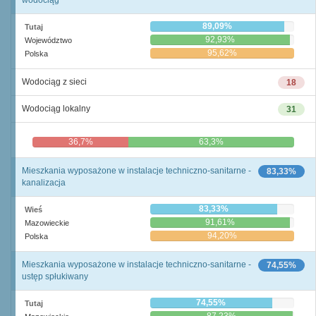
wodociąg
89,09%
Tutaj
92,93%
Województwo
95,62%
Polska
Wodociąg z sieci
18
Wodociąg lokalny
31
36,7%
63,3%
Mieszkania wyposażone w instalacje techniczno-sanitarne -
83,33%
kanalizacja
83,33%
Wieś
91,61%
Mazowieckie
94,20%
Polska
Mieszkania wyposażone w instalacje techniczno-sanitarne -
74,55%
ustęp spłukiwany
74,55%
Tutaj