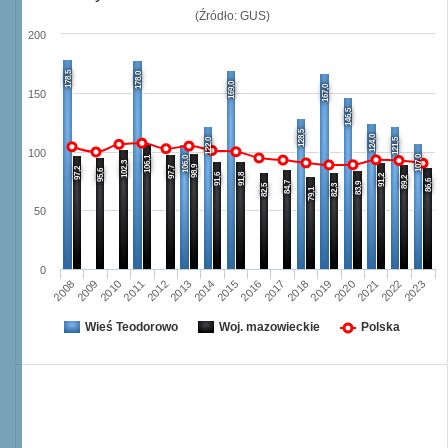
(Źródło: GUS)
200
178,5
178,0
169,0
167,0
150
146,5
128,5
124,0
122,0
121,5
100
107,0
106,1
106,0
102,3
98,9
97,7
97,2
95,6
91,6
91,8
91,2
89,2
86,6
84,7
83,9
82,5
82,3
79,1
50
0
2008
2009
2010
2011
2012
2013
2014
2015
2016
2017
2018
2019
2020
2021
2022
2023
Wieś Teodorowo
Woj. mazowieckie
Polska