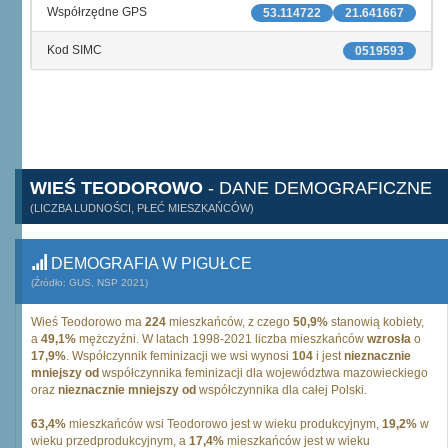
Współrzędne GPS
53.114722
21.641667
Kod SIMC
0519593
WIEŚ TEODOROWO
- DANE DEMOGRAFICZNE
(LICZBA LUDNOŚCI, PŁEĆ MIESZKAŃCÓW)
DEMOGRAFIA W PIGUŁCE
(Źródło: GUS, NSP 2021)
Wieś Teodorowo ma
224
mieszkańców, z czego
50,9%
stanowią kobiety,
a
49,1%
mężczyźni. W latach 1998-2021 liczba mieszkańców
wzrosła
o
17,9%
. Współczynnik feminizacji we wsi wynosi
104
i jest
nieznacznie
mniejszy od
współczynnika feminizacji dla województwa mazowieckiego
oraz
nieznacznie mniejszy od
współczynnika dla całej Polski.
63,4%
mieszkańców wsi Teodorowo jest w wieku produkcyjnym,
19,2%
w
wieku przedprodukcyjnym, a
17,4%
mieszkańców jest w wieku