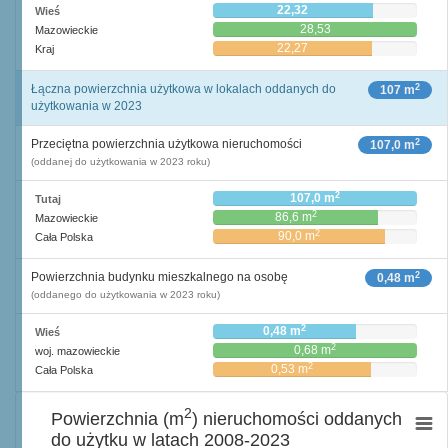
22,32
Wieś
28,53
Mazowieckie
22,27
Kraj
2
Łączna powierzchnia użytkowa w lokalach oddanych do
107 m
użytkowania w 2023
2
Przeciętna powierzchnia użytkowa nieruchomości
107,0 m
(oddanej do użytkowania w 2023 roku)
2
107,0 m
Tutaj
2
86,6 m
Mazowieckie
2
90,0 m
Cała Polska
2
Powierzchnia budynku mieszkalnego na osobę
0,48 m
(oddanego do użytkowania w 2023 roku)
2
0,48 m
Wieś
2
0,68 m
woj. mazowieckie
2
0,53 m
Cała Polska
2
Powierzchnia (m
) nieruchomości oddanych
do użytku w latach 2008-2023