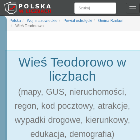
Pok
naw
Polska
Woj. mazowieckie
Powiat ostrołęcki
Gmina Rzekuń
Wieś Teodorowo
Wieś Teodorowo w
liczbach
(mapy, GUS, nieruchomości,
regon, kod pocztowy, atrakcje,
wypadki drogowe, kierunkowy,
edukacja, demografia)