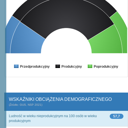
Przedprodukcyjny
Produkcyjny
Poprodukcyjny
WSKAŹNIKI OBCIĄŻENIA DEMOGRAFICZNEGO
(Źródło: GUS, NSP 2021)
Ludność w wieku nieprodukcyjnym na 100 osób w wieku
57,7
produkcyjnym