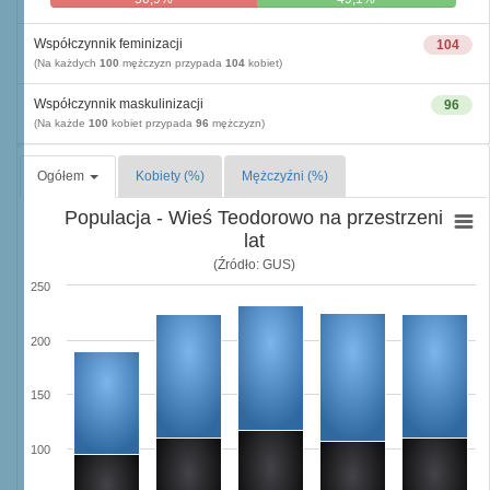
Współczynnik feminizacji
104
(Na każdych
100
mężczyzn przypada
104
kobiet)
Współczynnik maskulinizacji
96
(Na każde
100
kobiet przypada
96
mężczyzn)
Ogółem
Kobiety (%)
Mężczyźni (%)
Populacja - Wieś Teodorowo na przestrzeni
lat
(Źródło: GUS)
250
200
150
100