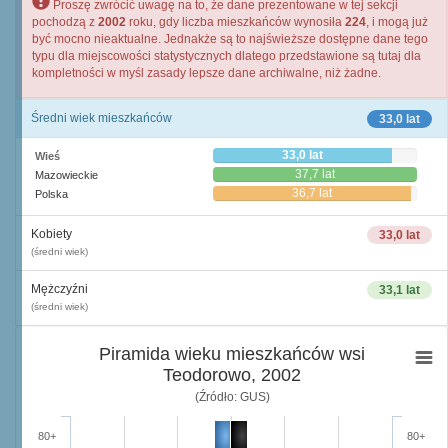
Proszę zwrócić uwagę na to, że dane prezentowane w tej sekcji
pochodzą z
2002
roku, gdy liczba mieszkańców wynosiła
224
, i mogą już
być mocno nieaktualne. Jednakże są to najświeższe dostępne dane tego
typu dla miejscowości statystycznych dlatego przedstawione są tutaj dla
kompletności w myśl zasady lepsze dane archiwalne, niż żadne.
Średni wiek mieszkańców
33,0 lat
33,0 lat
Wieś
37,7 lat
Mazowieckie
36,7 lat
Polska
Kobiety
33,0 lat
(średni wiek)
Mężczyźni
33,1 lat
(średni wiek)
Piramida wieku mieszkańców wsi
Teodorowo, 2002
(Źródło: GUS)
80+
80+