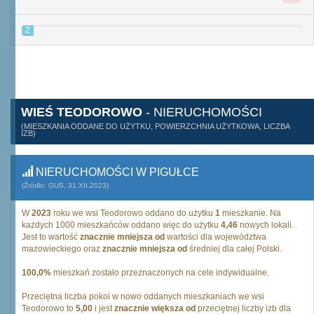
2
WIEŚ TEODOROWO
- NIERUCHOMOŚCI
(MIESZKANIA ODDANE DO UŻYTKU, POWIERZCHNIA UŻYTKOWA, LICZBA
IZB)
NIERUCHOMOŚCI W PIGUŁCE
(Źródło: GUS, 31.XII.2023)
W
2023
roku we wsi Teodorowo oddano do użytku
1
mieszkanie. Na
każdych 1000 mieszkańców oddano więc do użytku
4,46
nowych lokali.
Jest to wartość
znacznie mniejsza od
wartości dla województwa
mazowieckiego oraz
znacznie mniejsza od
średniej dla całej Polski.
100,0%
mieszkań zostało przeznaczonych na cele indywidualne.
Przeciętna liczba pokoi w nowo oddanych mieszkaniach we wsi
Teodorowo to
5,00
i jest
znacznie większa od
przeciętnej liczby izb dla