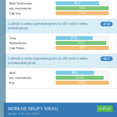
57,7
Wieś Teodorowo
70,6
woj. mazowieckie
70,8
Cały kraj
Ludność w wieku poprodukcyjnym na 100 osób w wieku
27,5
produkcyjnym
27,5
Tutaj
37,5
Województwo
39,5
Cała Polska
Ludność w wieku poprodukcyjnym na 100 osób w wieku
90,7
przedprodukcyjnym
90,7
Wieś
113,6
woj. mazowieckie
126,0
Kraj
MOBILNE GRUPY WIEKU
%
123
(Źródło: GUS, NSP 2021)