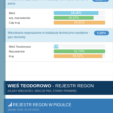
piece
18,18%
Wieś
16,15%
woj. mazowieckie
20,91%
Cały kraj
Mieszkania wyposażone w instalacje techniczno-sanitarne -
5,56%
gaz sieciowy
5,56%
Wieś Teodorowo
61,79%
Mazowieckie
58,32%
Kraj
WIEŚ TEODOROWO
- REJESTR REGON
(KLASY WIELKOŚCI, SEKCJE PKD, FORMY PRAWNE)
REJESTR REGON W PIGUŁCE
(Źródło: GUS, 31.XII.2024)