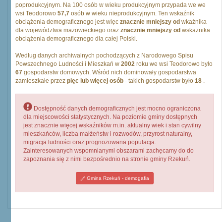
poprodukcyjnym. Na 100 osób w wieku produkcyjnym przypada we we
wsi Teodorowo
57,7
osób w wieku nieprodukcyjnym. Ten wskaźnik
obciążenia demograficznego jest więc
znacznie mniejszy od
wkażnika
dla województwa mazowieckiego oraz
znacznie mniejszy od
wskażnika
obciążenia demograficznego dla całej Polski.
Według danych archiwalnych pochodzących z Narodowego Spisu
Powszechnego Ludności i Mieszkań w
2002
roku we wsi Teodorowo było
67
gospodarstw domowych. Wśród nich dominowały gospodarstwa
zamieszkałe przez
pięc lub więcej osób
- takich gospodarstw było
18
.
Dostępność danych demograficznych jest mocno ograniczona
dla miejscowości statystycznych. Na poziomie gminy dostępnych
jest znacznie więcej wskaźników m.in. aktualny wiek i stan cywilny
mieszkańców, liczba małżeństw i rozwodów, przyrost naturalny,
migracja ludności oraz prognozowana populacja.
Zainteresowanych wspomnianymi obszarami zachęcamy do do
zapoznania się z nimi bezpośrednio na stronie gminy Rzekuń.
Gmina Rzekuń - demogafia