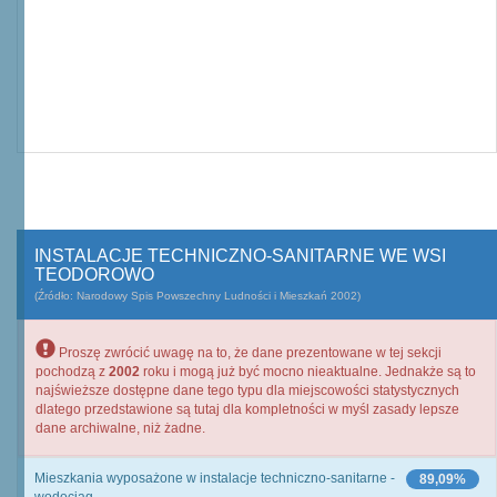
INSTALACJE TECHNICZNO-SANITARNE WE WSI
TEODOROWO
(Źródło: Narodowy Spis Powszechny Ludności i Mieszkań 2002)
Proszę zwrócić uwagę na to, że dane prezentowane w tej sekcji
pochodzą z
2002
roku i mogą już być mocno nieaktualne. Jednakże są to
najświeższe dostępne dane tego typu dla miejscowości statystycznych
dlatego przedstawione są tutaj dla kompletności w myśl zasady lepsze
dane archiwalne, niż żadne.
Mieszkania wyposażone w instalacje techniczno-sanitarne -
89,09%