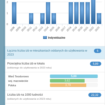
2
1
0
2008
2009
2010
2011
2012
2013
2014
2015
2016
2017
2018
2019
2020
2021
2022
2023
Indywidualne
Łączna liczba izb w mieszkaniach oddanych do użytkowania w
5
2023
Przeciętna liczba izb w lokalu
5,00
(oddanego do użytkowania w 2023 roku)
5,00
Wieś Teodorowo
3,62
woj. mazowieckie
3,79
Polska
Liczba izb na 1000 ludności
22,32
(oddanych do użytkowania w 2023 roku)