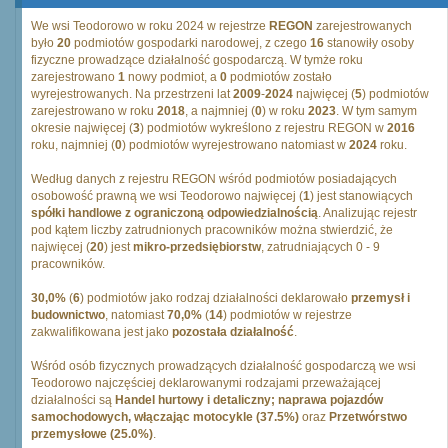
We wsi Teodorowo w roku 2024 w rejestrze
REGON
zarejestrowanych
było
20
podmiotów gospodarki narodowej, z czego
16
stanowiły osoby
fizyczne prowadzące działalność gospodarczą. W tymże roku
zarejestrowano
1
nowy podmiot, a
0
podmiotów zostało
wyrejestrowanych. Na przestrzeni lat
2009
-
2024
najwięcej (
5
) podmiotów
zarejestrowano w roku
2018
, a najmniej (
0
) w roku
2023
. W tym samym
okresie najwięcej (
3
) podmiotów wykreślono z rejestru REGON w
2016
roku, najmniej (
0
) podmiotów wyrejestrowano natomiast w
2024
roku.
Według danych z rejestru REGON wśród podmiotów posiadających
osobowość prawną we wsi Teodorowo najwięcej (
1
) jest stanowiących
spółki handlowe z ograniczoną odpowiedzialnością
. Analizując rejestr
pod kątem liczby zatrudnionych pracowników można stwierdzić, że
najwięcej (
20
) jest
mikro-przedsiębiorstw
, zatrudniających 0 - 9
pracowników.
30,0%
(
6
) podmiotów jako rodzaj działalności deklarowało
przemysł i
budownictwo
, natomiast
70,0%
(
14
) podmiotów w rejestrze
zakwalifikowana jest jako
pozostała działalność
.
Wśród osób fizycznych prowadzących działalność gospodarczą we wsi
Teodorowo najczęściej deklarowanymi rodzajami przeważającej
działalności są
Handel hurtowy i detaliczny; naprawa pojazdów
samochodowych, włączając motocykle (37.5%)
oraz
Przetwórstwo
przemysłowe (25.0%)
.