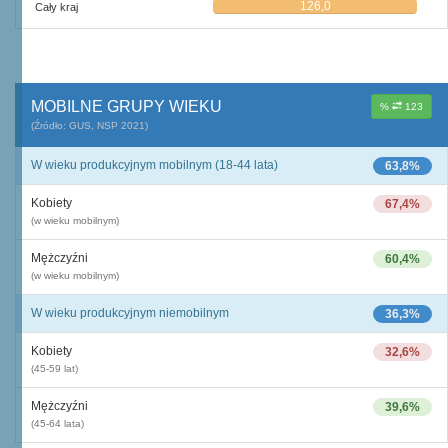
126,0
Cały kraj
MOBILNE GRUPY WIEKU
%
123
(Źródło: GUS, NSP 2021)
W wieku produkcyjnym mobilnym (18-44 lata)
63,8%
Kobiety
67,4%
(w wieku mobilnym)
Mężczyźni
60,4%
(w wieku mobilnym)
W wieku produkcyjnym niemobilnym
36,3%
Kobiety
32,6%
(45-59 lat)
Mężczyźni
39,6%
(45-64 lata)