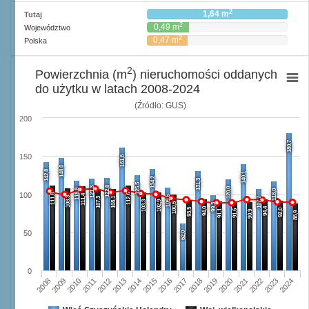
2
1,64 m
Tutaj
2
0,49 m
Województwo
2
0,47 m
Polska
2
Powierzchnia (m
) nieruchomości oddanych
do użytku w latach 2008-2024
(Źródło: GUS)
200
180,7
150
161,6
148,0
142,8
140,1
134,2
131,3
125,5
122,0
121,3
120,0
118,8
118,0
100
111,8
112,6
111,4
109,5
108,3
107,3
108,1
107,7
103,3
102,9
100,5
99,3
94,0
94,4
93,5
92,0
91,1
91,6
90,9
88,9
50
62,0
0
2008
2009
2010
2011
2012
2013
2014
2015
2016
2017
2018
2019
2020
2021
2022
2023
2024