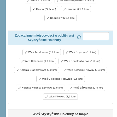
Konin (19,8 km)
Piotrków Kujawski (21,5 km)
Golina (22,5 km)
Strzelno (27,1 km)
Radziejów (29,5 km)
Zobacz inne miejscowości w pobliżu wsi
Szyszyńskie Holendry
Wieś Teodorowo (0,6 km)
Wieś Szyszyn (1,1 km)
Wieś Helenowo (1,8 km)
Wieś Konstantynowo (1,8 km)
Kolonia Stanisławowo (2,0 km)
Wieś Kijowskie Nowiny (2,4 km)
Wieś Głębockie Pierwsze (2,6 km)
Kolonia Kolonia Sarnowa (2,6 km)
Wieś Żółwieniec (2,8 km)
Wieś Kijowiec (2,9 km)
Wieś Szyszyńskie Holendry na mapie