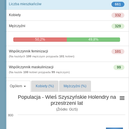
Liczba mieszkańców
661
Kobiety
332
Mężczyźni
329
50,2%
49,8%
Współczynnik feminizacji
101
(Na każdych
100
mężczyzn przypada
101
kobiet)
Współczynnik maskulinizacji
99
(Na każde
100
kobiet przypada
99
mężczyzn)
Ogółem
Kobiety (%)
Mężczyźni (%)
Populacja - Wieś Szyszyńskie Holendry na
przestrzeni lat
(Źródło: GUS)
800