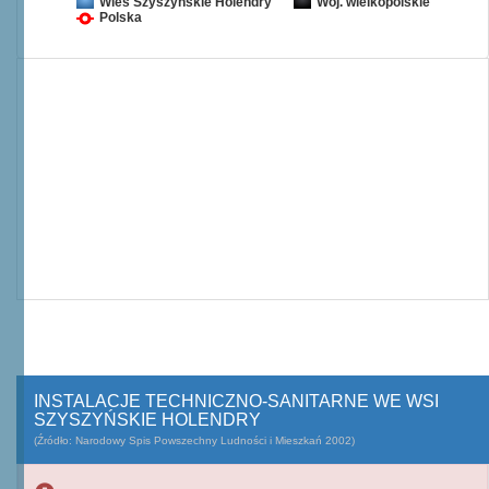
Wieś Szyszyńskie Holendry
Woj. wielkopolskie
Polska
INSTALACJE TECHNICZNO-SANITARNE WE WSI
SZYSZYŃSKIE HOLENDRY
(Źródło: Narodowy Spis Powszechny Ludności i Mieszkań 2002)