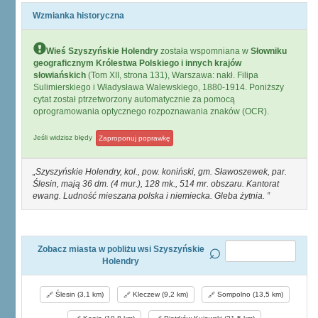
Wzmianka historyczna
Wieś Szyszyńskie Holendry
została wspomniana w
Słowniku
geograficznym Królestwa Polskiego i innych krajów
słowiańskich
(Tom XII, strona 131), Warszawa: nakł. Filipa
Sulimierskiego i Władysława Walewskiego, 1880-1914. Poniższy
cytat został ptrzetworzony automatycznie za pomocą
oprogramowania optycznego rozpoznawania znaków (OCR).
Jeśli widzisz błędy
Zaproponuj poprawkę
Szyszyńskie Holendry, kol., pow. koniński, gm. Sławoszewek, par.
Ślesin, mają 36 dm. (4 mur.), 128 mk., 514 mr. obszaru. Kantorat
ewang. Ludność mieszana polska i niemiecka. Gleba żytnia.
Zobacz miasta w pobliżu wsi Szyszyńskie
Holendry
Ślesin (3,1 km)
Kleczew (9,2 km)
Sompolno (13,5 km)