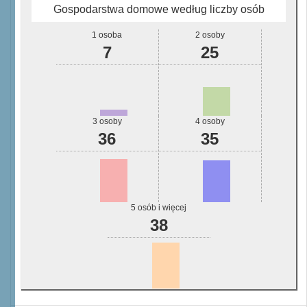
Gospodarstwa domowe według liczby osób
1 osoba
2 osoby
7
25
3 osoby
4 osoby
36
35
5 osób i więcej
38