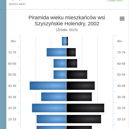
(średni wiek)
Piramida wieku mieszkańców wsi
Szyszyńskie Holendry, 2002
(Źródło: GUS)
80+
80+
70-79
70-79
60-69
60-69
50-59
50-59
40-49
40-49
30-39
30-39
20-29
20-29
10-19
10-19