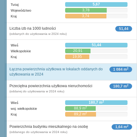
5,67
Tutaj
3,78
Województwo
3,74
Kraj
Liczba izb na 1000 ludności
51,44
(oddanych do użytkowania w 2024 roku)
51,44
Wieś
20,91
Wielkopolskie
19,95
Kraj
2
Łączna powierzchnia użytkowa w lokalach oddanych do
1 084 m
użytkowania w 2024
2
Przeciętna powierzchnia użytkowa nieruchomości
180,7 m
(oddanej do użytkowania w 2024 roku)
2
180,7 m
Wieś
2
88,9 m
woj. wielkopolskie
2
89,2 m
Kraj
2
Powierzchnia budynku mieszkalnego na osobę
1,64 m
(oddanego do użytkowania w 2024 roku)