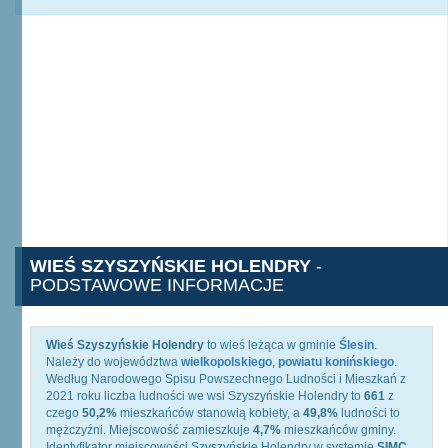
WIEŚ SZYSZYŃSKIE HOLENDRY
-
PODSTAWOWE INFORMACJE
Wieś Szyszyńskie Holendry
to wieś leżąca w gminie
Ślesin
.
Należy do województwa
wielkopolskiego
,
powiatu konińskiego
.
Według Narodowego Spisu Powszechnego Ludności i Mieszkań z
2021 roku liczba ludności we wsi Szyszyńskie Holendry to
661
z
czego
50,2%
mieszkańców stanowią kobiety, a
49,8%
ludności to
mężczyźni. Miejscowość zamieszkuje
4,7%
mieszkańców gminy.
Identyfikator miejscowości Szyszyńskie Holendry w systemie
SIMC