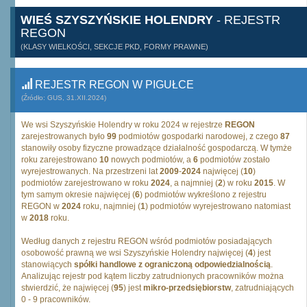
WIEŚ SZYSZYŃSKIE HOLENDRY
- REJESTR
REGON
(KLASY WIELKOŚCI, SEKCJE PKD, FORMY PRAWNE)
REJESTR REGON W PIGUŁCE
(Źródło: GUS, 31.XII.2024)
We wsi Szyszyńskie Holendry w roku 2024 w rejestrze
REGON
zarejestrowanych było
99
podmiotów gospodarki narodowej, z czego
87
stanowiły osoby fizyczne prowadzące działalność gospodarczą. W tymże
roku zarejestrowano
10
nowych podmiotów, a
6
podmiotów zostało
wyrejestrowanych. Na przestrzeni lat
2009
-
2024
najwięcej (
10
)
podmiotów zarejestrowano w roku
2024
, a najmniej (
2
) w roku
2015
. W
tym samym okresie najwięcej (
6
) podmiotów wykreślono z rejestru
REGON w
2024
roku, najmniej (
1
) podmiotów wyrejestrowano natomiast
w
2018
roku.
Według danych z rejestru REGON wśród podmiotów posiadających
osobowość prawną we wsi Szyszyńskie Holendry najwięcej (
4
) jest
stanowiących
spółki handlowe z ograniczoną odpowiedzialnością
.
Analizując rejestr pod kątem liczby zatrudnionych pracowników można
stwierdzić, że najwięcej (
95
) jest
mikro-przedsiębiorstw
, zatrudniających
0 - 9 pracowników.