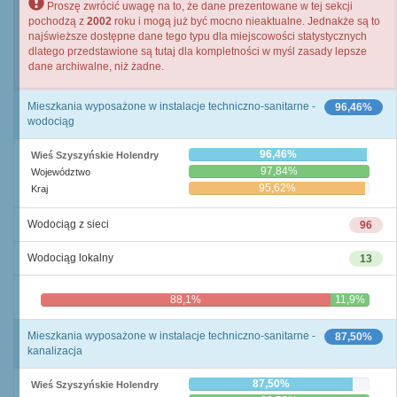
Proszę zwrócić uwagę na to, że dane prezentowane w tej sekcji
pochodzą z
2002
roku i mogą już być mocno nieaktualne. Jednakże są to
najświeższe dostępne dane tego typu dla miejscowości statystycznych
dlatego przedstawione są tutaj dla kompletności w myśl zasady lepsze
dane archiwalne, niż żadne.
Mieszkania wyposażone w instalacje techniczno-sanitarne -
96,46%
wodociąg
96,46%
Wieś Szyszyńskie Holendry
97,84%
Województwo
95,62%
Kraj
Wodociąg z sieci
96
Wodociąg lokalny
13
88,1%
11,9%
Mieszkania wyposażone w instalacje techniczno-sanitarne -
87,50%
kanalizacja
87,50%
Wieś Szyszyńskie Holendry