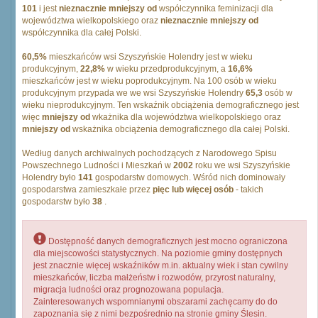
101
i jest
nieznacznie mniejszy od
współczynnika feminizacji dla
województwa wielkopolskiego oraz
nieznacznie mniejszy od
współczynnika dla całej Polski.
60,5%
mieszkańców wsi Szyszyńskie Holendry jest w wieku
produkcyjnym,
22,8%
w wieku przedprodukcyjnym, a
16,6%
mieszkańców jest w wieku poprodukcyjnym. Na 100 osób w wieku
produkcyjnym przypada we we wsi Szyszyńskie Holendry
65,3
osób w
wieku nieprodukcyjnym. Ten wskaźnik obciążenia demograficznego jest
więc
mniejszy od
wkażnika dla województwa wielkopolskiego oraz
mniejszy od
wskażnika obciążenia demograficznego dla całej Polski.
Według danych archiwalnych pochodzących z Narodowego Spisu
Powszechnego Ludności i Mieszkań w
2002
roku we wsi Szyszyńskie
Holendry było
141
gospodarstw domowych. Wśród nich dominowały
gospodarstwa zamieszkałe przez
pięc lub więcej osób
- takich
gospodarstw było
38
.
Dostępność danych demograficznych jest mocno ograniczona
dla miejscowości statystycznych. Na poziomie gminy dostępnych
jest znacznie więcej wskaźników m.in. aktualny wiek i stan cywilny
mieszkańców, liczba małżeństw i rozwodów, przyrost naturalny,
migracja ludności oraz prognozowana populacja.
Zainteresowanych wspomnianymi obszarami zachęcamy do do
zapoznania się z nimi bezpośrednio na stronie gminy Ślesin.