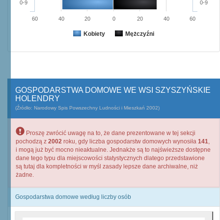
0-9
0-9
60
40
20
0
20
40
60
Kobiety
Mężczyźni
GOSPODARSTWA DOMOWE WE WSI SZYSZYŃSKIE
HOLENDRY
(Źródło: Narodowy Spis Powszechny Ludności i Mieszkań 2002)
Proszę zwrócić uwagę na to, że dane prezentowane w tej sekcji
pochodzą z
2002
roku, gdy liczba gospodarstw domowych wynosiła
141
,
i mogą już być mocno nieaktualne. Jednakże są to najświeższe dostępne
dane tego typu dla miejscowości statystycznych dlatego przedstawione
są tutaj dla kompletności w myśl zasady lepsze dane archiwalne, niż
żadne.
Gospodarstwa domowe według liczby osób