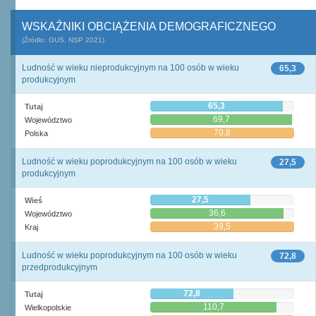
WSKAŹNIKI OBCIĄŻENIA DEMOGRAFICZNEGO
(Źródło: GUS, NSP 2021)
Ludność w wieku nieprodukcyjnym na 100 osób w wieku
65,3
produkcyjnym
65,3
Tutaj
69,7
Województwo
70,8
Polska
Ludność w wieku poprodukcyjnym na 100 osób w wieku
27,5
produkcyjnym
27,5
Wieś
36,6
Województwo
39,5
Kraj
Ludność w wieku poprodukcyjnym na 100 osób w wieku
72,8
przedprodukcyjnym
72,8
Tutaj
110,7
Wielkopolskie