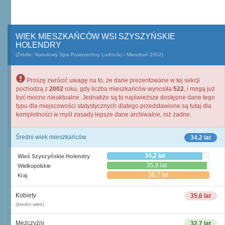
WIEK MIESZKAŃCÓW WSI SZYSZYŃSKIE
HOLENDRY
(Źródło: Narodowy Spis Powszechny Ludności i Mieszkań 2002)
Proszę zwrócić uwagę na to, że dane prezentowane w tej sekcji
pochodzą z
2002
roku, gdy liczba mieszkańców wynosiła
522
, i mogą już
być mocno nieaktualne. Jednakże są to najświeższe dostępne dane tego
typu dla miejscowości statystycznych dlatego przedstawione są tutaj dla
kompletności w myśl zasady lepsze dane archiwalne, niż żadne.
Średni wiek mieszkańców
34,2 lat
34,2 lat
Wieś Szyszyńskie Holendry
35,8 lat
Wielkopolskie
36,7 lat
Kraj
Kobiety
35,6 lat
(średni wiek)
Mężczyźni
32,7 lat