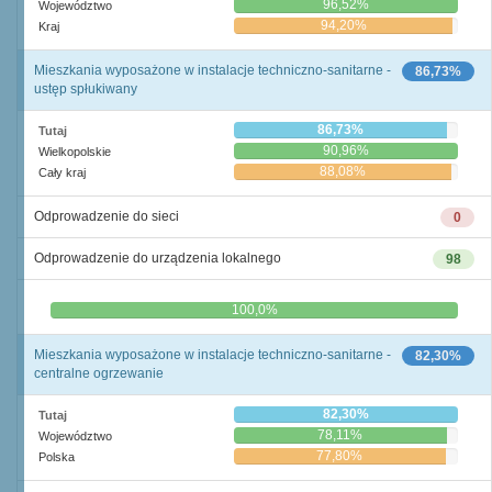
96,52%
Województwo
94,20%
Kraj
Mieszkania wyposażone w instalacje techniczno-sanitarne -
86,73%
ustęp spłukiwany
86,73%
Tutaj
90,96%
Wielkopolskie
88,08%
Cały kraj
Odprowadzenie do sieci
0
Odprowadzenie do urządzenia lokalnego
98
0,0%
100,0%
Mieszkania wyposażone w instalacje techniczno-sanitarne -
82,30%
centralne ogrzewanie
82,30%
Tutaj
78,11%
Województwo
77,80%
Polska