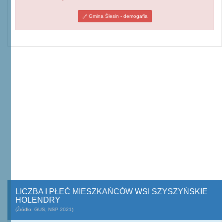
Gmina Ślesin - demogafia
LICZBA I PŁEĆ MIESZKAŃCÓW WSI SZYSZYŃSKIE
HOLENDRY
(Źródło: GUS, NSP 2021)