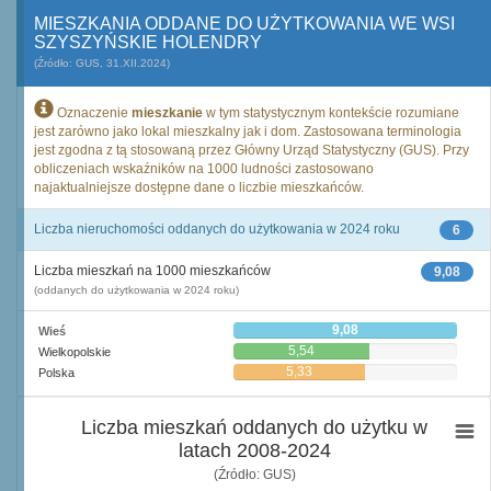
MIESZKANIA ODDANE DO UŻYTKOWANIA WE WSI
SZYSZYŃSKIE HOLENDRY
(Źródło: GUS, 31.XII.2024)
Oznaczenie
mieszkanie
w tym statystycznym kontekście rozumiane
jest zarówno jako lokal mieszkalny jak i dom. Zastosowana terminologia
jest zgodna z tą stosowaną przez Główny Urząd Statystyczny (GUS). Przy
obliczeniach wskaźników na 1000 ludności zastosowano
najaktualniejsze dostępne dane o liczbie mieszkańców.
Liczba nieruchomości oddanych do użytkowania w 2024 roku
6
Liczba mieszkań na 1000 mieszkańców
9,08
(oddanych do użytkowania w 2024 roku)
9,08
Wieś
5,54
Wielkopolskie
5,33
Polska
Liczba mieszkań oddanych do użytku w
latach 2008-2024
(Źródło: GUS)