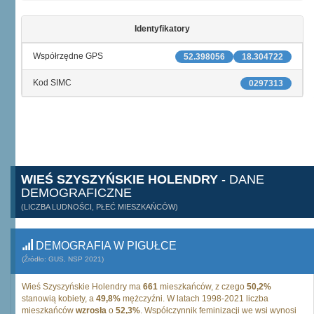
Identyfikatory
Współrzędne GPS
52.398056
18.304722
Kod SIMC
0297313
WIEŚ SZYSZYŃSKIE HOLENDRY
- DANE
DEMOGRAFICZNE
(LICZBA LUDNOŚCI, PŁEĆ MIESZKAŃCÓW)
DEMOGRAFIA W PIGUŁCE
(Źródło: GUS, NSP 2021)
Wieś Szyszyńskie Holendry ma
661
mieszkańców, z czego
50,2%
stanowią kobiety, a
49,8%
mężczyźni. W latach 1998-2021 liczba
mieszkańców
wzrosła
o
52,3%
. Współczynnik feminizacji we wsi wynosi