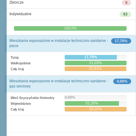
Zbiorcze
0
Indywidualne
93
0,0%
100,0%
Mieszkania wyposażone w instalacje techniczno-sanitarne -
17,70%
piece
17,70%
Tutaj
21,03%
Wielkopolskie
20,91%
Cały kraj
Mieszkania wyposażone w instalacje techniczno-sanitarne -
0,00%
gaz sieciowy
0,00%
Wieś Szyszyńskie Holendry
51,20%
Województwo
58,32%
Cały kraj