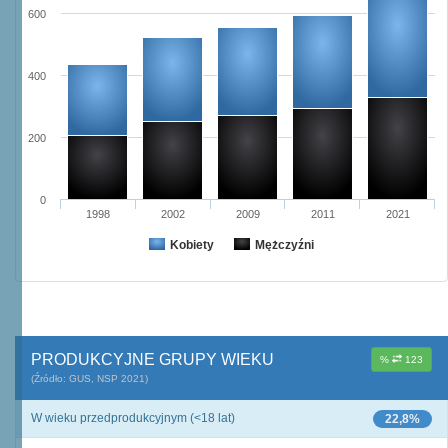
600
400
200
0
1998
2002
2009
2011
2021
Kobiety
Mężczyźni
PRODUKCYJNE GRUPY WIEKU
%
123
(Źródło: GUS, NSP 2021)
W wieku przedprodukcyjnym (<18 lat)
22,8%