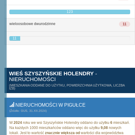
123
wieloosobowe dwurodzinne
11
11
WIEŚ SZYSZYŃSKIE HOLENDRY
-
NIERUCHOMOŚCI
(MIESZKANIA ODDANE DO UŻYTKU, POWIERZCHNIA UŻYTKOWA, LICZBA
IZB)
NIERUCHOMOŚCI W PIGUŁCE
(Źródło: GUS, 31.XII.2024)
W
2024
roku we wsi Szyszyńskie Holendry oddano do użytku
6
mieszkań.
Na każdych 1000 mieszkańców oddano więc do użytku
9,08
nowych
lokali. Jest to wartość
znacznie większa od
wartości dla województwa