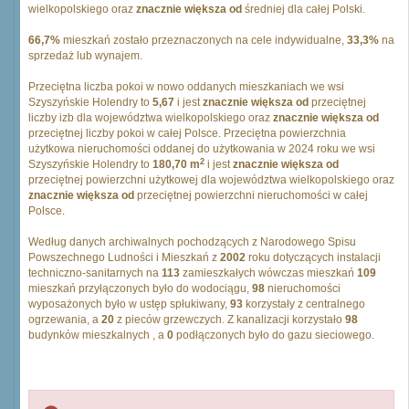
wielkopolskiego oraz
znacznie większa od
średniej dla całej Polski.
66,7%
mieszkań zostało przeznaczonych na cele indywidualne,
33,3%
na
sprzedaż lub wynajem.
Przeciętna liczba pokoi w nowo oddanych mieszkaniach we wsi
Szyszyńskie Holendry to
5,67
i jest
znacznie większa od
przeciętnej
liczby izb dla województwa wielkopolskiego oraz
znacznie większa od
przeciętnej liczby pokoi w całej Polsce. Przeciętna powierzchnia
użytkowa nieruchomości oddanej do użytkowania w 2024 roku we wsi
2
Szyszyńskie Holendry to
180,70 m
i jest
znacznie większa od
przeciętnej powierzchni użytkowej dla województwa wielkopolskiego oraz
znacznie większa od
przeciętnej powierzchni nieruchomości w całej
Polsce.
Według danych archiwalnych pochodzących z Narodowego Spisu
Powszechnego Ludności i Mieszkań z
2002
roku dotyczących instalacji
techniczno-sanitarnych na
113
zamieszkałych wówczas mieszkań
109
mieszkań przyłączonych było do wodociągu,
98
nieruchomości
wyposażonych było w ustęp spłukiwany,
93
korzystały z centralnego
ogrzewania, a
20
z pieców grzewczych. Z kanalizacji korzystało
98
budynków mieszkalnych , a
0
podłączonych było do gazu sieciowego.