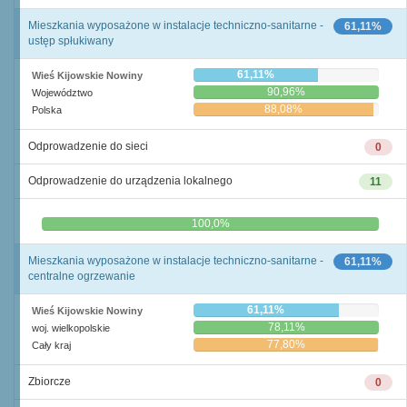
Mieszkania wyposażone w instalacje techniczno-sanitarne -
61,11%
ustęp spłukiwany
61,11%
Wieś Kijowskie Nowiny
90,96%
Województwo
88,08%
Polska
Odprowadzenie do sieci
0
Odprowadzenie do urządzenia lokalnego
11
0,0%
100,0%
Mieszkania wyposażone w instalacje techniczno-sanitarne -
61,11%
centralne ogrzewanie
61,11%
Wieś Kijowskie Nowiny
78,11%
woj. wielkopolskie
77,80%
Cały kraj
Zbiorcze
0