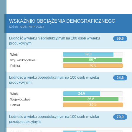
WSKAŹNIKI OBCIĄŻENIA DEMOGRAFICZNEGO
(Źródło: GUS, NSP 2021)
Ludność w wieku nieprodukcyjnym na 100 osób w wieku
59,6
produkcyjnym
59,6
Wieś
69,7
woj. wielkopolskie
70,8
Polska
Ludność w wieku poprodukcyjnym na 100 osób w wieku
24,6
produkcyjnym
24,6
Wieś
36,6
Województwo
39,5
Polska
Ludność w wieku poprodukcyjnym na 100 osób w wieku
70,0
przedprodukcyjnym