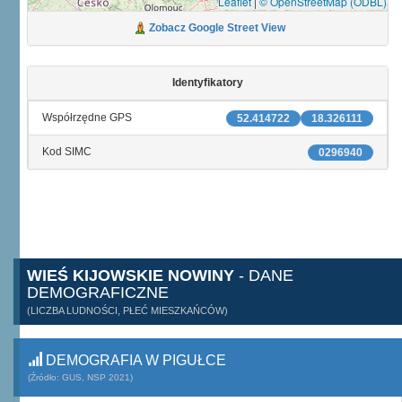
Leaflet
|
© OpenStreetMap (ODBL)
Zobacz Google Street View
Identyfikatory
Współrzędne GPS
52.414722
18.326111
Kod SIMC
0296940
WIEŚ KIJOWSKIE NOWINY
- DANE
DEMOGRAFICZNE
(LICZBA LUDNOŚCI, PŁEĆ MIESZKAŃCÓW)
DEMOGRAFIA W PIGUŁCE
(Źródło: GUS, NSP 2021)