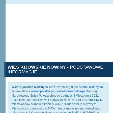
WIEŚ KIJOWSKIE NOWINY
- PODSTAWOWE
INFORMACJE
Wieś Kijowskie Nowiny
to wieś leżąca w gminie
Ślesin
. Należy do
województwa
wielkopolskiego
,
powiatu konińskiego
. Według
Narodowego Spisu Powszechnego Ludności i Mieszkań z 2021
roku liczba ludności we wsi Kijowskie Nowiny to
91
z czego
54,9%
mieszkańców stanowią kobiety, a
45,1%
ludności to mężczyźni.
Miejscowość zamieszkuje
0,7%
mieszkańców gminy. Identyfikator
miejscowości Kijowskie Nowiny w systemie
SIMC
to
0296940
, a