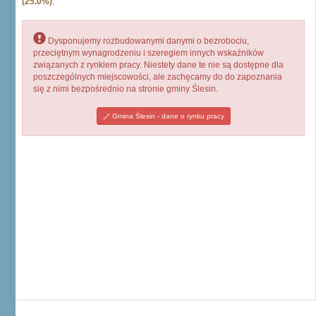
(25.0%)
.
Dysponujemy rozbudowanymi danymi o bezrobociu,
przeciętnym wynagrodzeniu i szeregiem innych wskaźników
związanych z rynkiem pracy. Niestety dane te nie są dostępne dla
poszczególnych miejscowości, ale zachęcamy do do zapoznania
się z nimi bezpośrednio na stronie gminy Ślesin.
Gmina Ślesin - dane o rynku pracy