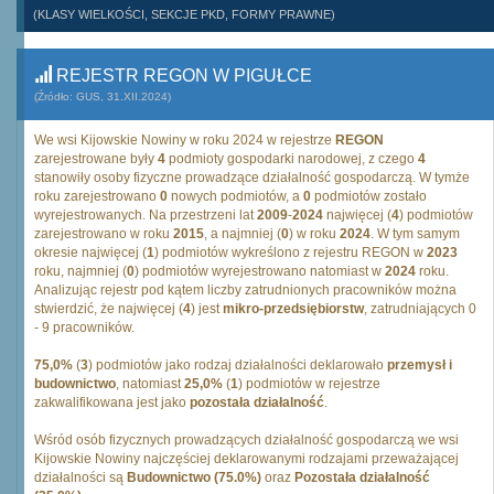
(KLASY WIELKOŚCI, SEKCJE PKD, FORMY PRAWNE)
REJESTR REGON W PIGUŁCE
(Źródło: GUS, 31.XII.2024)
We wsi Kijowskie Nowiny w roku 2024 w rejestrze
REGON
zarejestrowane były
4
podmioty gospodarki narodowej, z czego
4
stanowiły osoby fizyczne prowadzące działalność gospodarczą. W tymże
roku zarejestrowano
0
nowych podmiotów, a
0
podmiotów zostało
wyrejestrowanych. Na przestrzeni lat
2009
-
2024
najwięcej (
4
) podmiotów
zarejestrowano w roku
2015
, a najmniej (
0
) w roku
2024
. W tym samym
okresie najwięcej (
1
) podmiotów wykreślono z rejestru REGON w
2023
roku, najmniej (
0
) podmiotów wyrejestrowano natomiast w
2024
roku.
Analizując rejestr pod kątem liczby zatrudnionych pracowników można
stwierdzić, że najwięcej (
4
) jest
mikro-przedsiębiorstw
, zatrudniających 0
- 9 pracowników.
75,0%
(
3
) podmiotów jako rodzaj działalności deklarowało
przemysł i
budownictwo
, natomiast
25,0%
(
1
) podmiotów w rejestrze
zakwalifikowana jest jako
pozostała działalność
.
Wśród osób fizycznych prowadzących działalność gospodarczą we wsi
Kijowskie Nowiny najczęściej deklarowanymi rodzajami przeważającej
działalności są
Budownictwo (75.0%)
oraz
Pozostała działalność