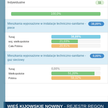
Indywidualne
11
0,0%
100,0%
Mieszkania wyposażone w instalacje techniczno-sanitarne -
38,89%
piece
38,89%
Tutaj
21,03%
woj. wielkopolskie
20,91%
Cała Polska
Mieszkania wyposażone w instalacje techniczno-sanitarne -
0,00%
gaz sieciowy
0,00%
Tutaj
51,20%
Wielkopolskie
58,32%
Polska
WIEŚ KIJOWSKIE NOWINY
- REJESTR REGON