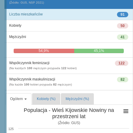
(Źródło: GUS, NSP 2021)
Liczba mieszkańców
91
Kobiety
50
Mężczyźni
41
54,9%
45,1%
Współczynnik feminizacji
122
(Na każdych
100
mężczyzn przypada
122
kobiet)
Współczynnik maskulinizacji
82
(Na każde
100
kobiet przypada
82
mężczyzn)
Ogółem
Kobiety (%)
Mężczyźni (%)
Populacja - Wieś Kijowskie Nowiny na
przestrzeni lat
(Źródło: GUS)
125