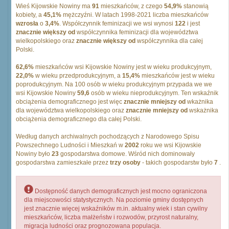
Wieś Kijowskie Nowiny ma
91
mieszkańców, z czego
54,9%
stanowią
kobiety, a
45,1%
mężczyźni. W latach 1998-2021 liczba mieszkańców
wzrosła
o
3,4%
. Współczynnik feminizacji we wsi wynosi
122
i jest
znacznie większy od
współczynnika feminizacji dla województwa
wielkopolskiego oraz
znacznie większy od
współczynnika dla całej
Polski.
62,6%
mieszkańców wsi Kijowskie Nowiny jest w wieku produkcyjnym,
22,0%
w wieku przedprodukcyjnym, a
15,4%
mieszkańców jest w wieku
poprodukcyjnym. Na 100 osób w wieku produkcyjnym przypada we we
wsi Kijowskie Nowiny
59,6
osób w wieku nieprodukcyjnym. Ten wskaźnik
obciążenia demograficznego jest więc
znacznie mniejszy od
wkażnika
dla województwa wielkopolskiego oraz
znacznie mniejszy od
wskażnika
obciążenia demograficznego dla całej Polski.
Według danych archiwalnych pochodzących z Narodowego Spisu
Powszechnego Ludności i Mieszkań w
2002
roku we wsi Kijowskie
Nowiny było
23
gospodarstwa domowe. Wśród nich dominowały
gospodarstwa zamieszkałe przez
trzy osoby
- takich gospodarstw było
7
.
Dostępność danych demograficznych jest mocno ograniczona
dla miejscowości statystycznych. Na poziomie gminy dostępnych
jest znacznie więcej wskaźników m.in. aktualny wiek i stan cywilny
mieszkańców, liczba małżeństw i rozwodów, przyrost naturalny,
migracja ludności oraz prognozowana populacja.