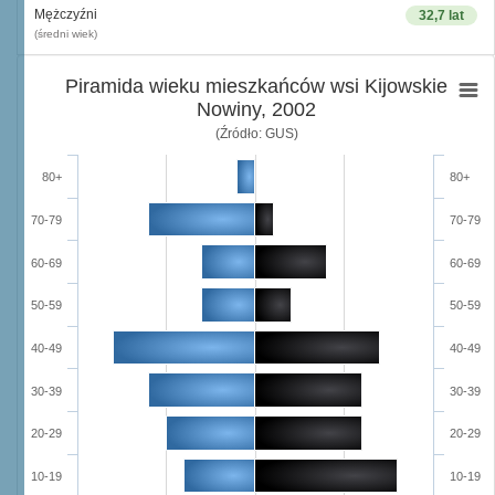
Mężczyźni
32,7 lat
(średni wiek)
Piramida wieku mieszkańców wsi Kijowskie
Nowiny, 2002
(Źródło: GUS)
80+
80+
70-79
70-79
60-69
60-69
50-59
50-59
40-49
40-49
30-39
30-39
20-29
20-29
10-19
10-19