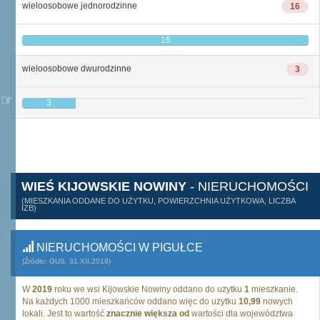
wieloosobowe jednorodzinne
16
16
wieloosobowe dwurodzinne
3
3
WIEŚ KIJOWSKIE NOWINY
- NIERUCHOMOŚCI
(MIESZKANIA ODDANE DO UŻYTKU, POWIERZCHNIA UŻYTKOWA, LICZBA
IZB)
NIERUCHOMOŚCI W PIGUŁCE
(Źródło: GUS, 31.XII.2019)
W
2019
roku we wsi Kijowskie Nowiny oddano do użytku
1
mieszkanie.
Na każdych 1000 mieszkańców oddano więc do użytku
10,99
nowych
lokali. Jest to wartość
znacznie większa od
wartości dla województwa