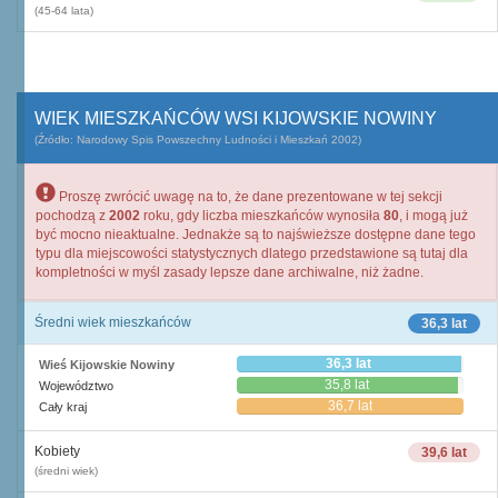
(45-64 lata)
WIEK MIESZKAŃCÓW WSI KIJOWSKIE NOWINY
(Źródło: Narodowy Spis Powszechny Ludności i Mieszkań 2002)
Proszę zwrócić uwagę na to, że dane prezentowane w tej sekcji
pochodzą z
2002
roku, gdy liczba mieszkańców wynosiła
80
, i mogą już
być mocno nieaktualne. Jednakże są to najświeższe dostępne dane tego
typu dla miejscowości statystycznych dlatego przedstawione są tutaj dla
kompletności w myśl zasady lepsze dane archiwalne, niż żadne.
Średni wiek mieszkańców
36,3 lat
36,3 lat
Wieś Kijowskie Nowiny
35,8 lat
Województwo
36,7 lat
Cały kraj
Kobiety
39,6 lat
(średni wiek)