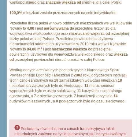
wielkopolskiego oraz
znacznie większa od
średniej dla całej Polski.
100,0%
mieszkań zostało przeznaczonych na cele indywidualne.
Przeciętna liczba pokoi w nowo oddanych mieszkaniach we wsi Kijowskie
Nowiny to
4,00
i jest
porównywalna do
przeciętnej liczby izb dla
województwa wielkopolskiego oraz
nieznacznie większa od
przeciętnej
liczby pokoi w całej Polsce. Przeciętna powierzchnia użytkowa
nieruchomości oddanej do użytkowania w 2019 roku we wsi Kijowskie
2
Nowiny to
94,00 m
i jest
nieznacznie większa od
przeciętnej
powierzchni użytkowej dla województwa wielkopolskiego oraz
większa
od
przeciętnej powierzchni nieruchomości w całej Polsce.
Według danych archiwalnych pochodzących z Narodowego Spisu
Powszechnego Ludności i Mieszkań z
2002
roku dotyczących instalacji
techniczno-sanitarnych na
18
zamieszkałych wówczas mieszkań
18
mieszkań przyłączonych było do wodociągu,
11
nieruchomości
wyposażonych było w ustęp spłukiwany,
11
korzystało z centralnego
ogrzewania, a
7
z pieców grzewczych. Z kanalizacji korzystało
14
budynków mieszkalnych , a
0
podłączonych było do gazu sieciowego.
Posiadamy również dane o cenach transakcyjnych lokali
mieszkalnych zarówno na rynku pierwotnym jak i na rynku wtórnym.