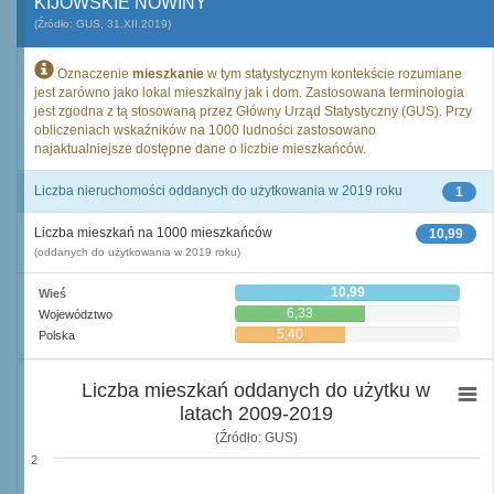
KIJOWSKIE NOWINY
(Źródło: GUS, 31.XII.2019)
Oznaczenie
mieszkanie
w tym statystycznym kontekście rozumiane
jest zarówno jako lokal mieszkalny jak i dom. Zastosowana terminologia
jest zgodna z tą stosowaną przez Główny Urząd Statystyczny (GUS). Przy
obliczeniach wskaźników na 1000 ludności zastosowano
najaktualniejsze dostępne dane o liczbie mieszkańców.
Liczba nieruchomości oddanych do użytkowania w 2019 roku
1
Liczba mieszkań na 1000 mieszkańców
10,99
(oddanych do użytkowania w 2019 roku)
10,99
Wieś
6,33
Województwo
5,40
Polska
Liczba mieszkań oddanych do użytku w
latach 2009-2019
(Źródło: GUS)
2