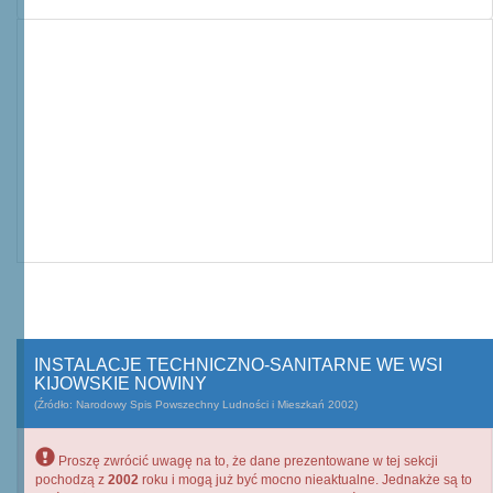
INSTALACJE TECHNICZNO-SANITARNE WE WSI
KIJOWSKIE NOWINY
(Źródło: Narodowy Spis Powszechny Ludności i Mieszkań 2002)
Proszę zwrócić uwagę na to, że dane prezentowane w tej sekcji
pochodzą z
2002
roku i mogą już być mocno nieaktualne. Jednakże są to