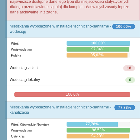
najświeższe dostępne dane tego typu dla miejscowości statystycznych
dlatego przedstawione są tutaj dla kompletności w myśl zasady lepsze
dane archiwalne, niż żadne.
Mieszkania wyposażone w instalacje techniczno-sanitarne -
100,00%
wodociąg
100,00%
Wieś
97,84%
Województwo
95,62%
Polska
Wodociąg z sieci
18
Wodociąg lokalny
0
100,0%
0,0%
Mieszkania wyposażone w instalacje techniczno-sanitarne -
77,78%
kanalizacja
77,78%
Wieś Kijowskie Nowiny
96,52%
Województwo
94,20%
Cały kraj