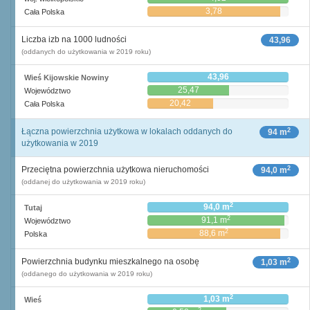
3,78
Cała Polska
Liczba izb na 1000 ludności
43,96
(oddanych do użytkowania w 2019 roku)
43,96
Wieś Kijowskie Nowiny
25,47
Województwo
20,42
Cała Polska
2
Łączna powierzchnia użytkowa w lokalach oddanych do
94 m
użytkowania w 2019
2
Przeciętna powierzchnia użytkowa nieruchomości
94,0 m
(oddanej do użytkowania w 2019 roku)
2
94,0 m
Tutaj
2
91,1 m
Województwo
2
88,6 m
Polska
2
Powierzchnia budynku mieszkalnego na osobę
1,03 m
(oddanego do użytkowania w 2019 roku)
2
1,03 m
Wieś
2