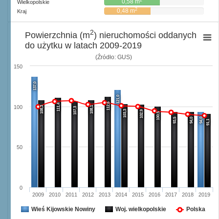
0,58 m
Wielkopolskie
2
0,48 m
Kraj
2
Powierzchnia (m
) nieruchomości oddanych
do użytku w latach 2009-2019
(Źródło: GUS)
150
137,0
121,0
112,6
111,4
100
108,3
108,1
107,3
103,3
102,9
100,5
93,5
94,0
94,0
91,1
50
0
2009
2010
2011
2012
2013
2014
2015
2016
2017
2018
2019
Wieś Kijowskie Nowiny
Woj. wielkopolskie
Polska