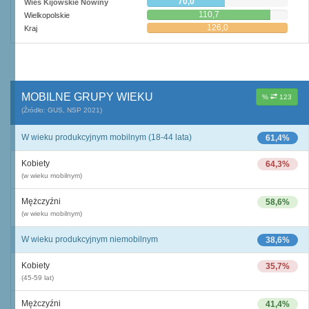
70,0
Wieś Kijowskie Nowiny
110,7
Wielkopolskie
126,0
Kraj
MOBILNE GRUPY WIEKU
%
123
(Źródło: GUS, NSP 2021)
W wieku produkcyjnym mobilnym (18-44 lata)
61,4%
Kobiety
64,3%
(w wieku mobilnym)
Mężczyźni
58,6%
(w wieku mobilnym)
W wieku produkcyjnym niemobilnym
38,6%
Kobiety
35,7%
(45-59 lat)
Mężczyźni
41,4%