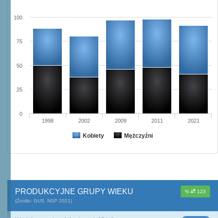
100
75
50
25
0
1998
2002
2009
2011
2021
Kobiety
Mężczyźni
PRODUKCYJNE GRUPY WIEKU
%
123
(Źródło: GUS, NSP 2021)