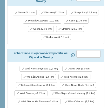
Nowiny
Ślesin (5,1 km)
Kleczew (11,2 km)
Sompolno (12,3 km)
Piotrków Kujawski (19,2 km)
Konin (21,9 km)
Golina (24,8 km)
Strzelno (25,9 km)
Radziejów (27,2 km)
Zobacz inne miejscowości w pobliżu wsi
Kijowskie Nowiny
Wieś Konstantynowo (0,6 km)
Osada Dąb (1,0 km)
Wieś Żółwieniec (1,4 km)
Wieś Kijowiec (1,5 km)
Kolonia Stanisławowo (1,6 km)
Wieś Nowa Ruda (1,8 km)
Wieś Gawrony (2,2 km)
Wieś Szyszyńskie Holendry (2,4 km)
Wieś Głębockie Pierwsze (2,4 km)
Wieś Celinowo (2,7 km)