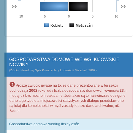
0-9
0-9
10
5
0
5
10
Kobiety
Mężczyźni
GOSPODARSTWA DOMOWE WE WSI KIJOWSKIE
NOWINY
(Źródło: Narodowy Spis Powszechny Ludności i Mieszkań 2002)
Proszę zwrócić uwagę na to, że dane prezentowane w tej sekcji
pochodzą z
2002
roku, gdy liczba gospodarstw domowych wynosiła
23
, i
mogą już być mocno nieaktualne. Jednakże są to najświeższe dostępne
dane tego typu dla miejscowości statystycznych dlatego przedstawione
są tutaj dla kompletności w myśl zasady lepsze dane archiwalne, niż
żadne.
Gospodarstwa domowe według liczby osób