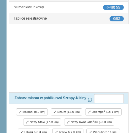
Numer kierunkowy
(+48) 55
Tablice rejestracyjne
GSZ
Zobacz miasta w pobliżu wsi Szropy-Niziny
Malbork (8,9 km)
Sztum (12,5 km)
Dzierzgoń (15,1 km)
Nowy Staw (17,9 km)
Nowy Dwór Gdański (23,0 km)
Elbląg (23,3 km)
Tczew (27,0 km)
Prabuty (27,6 km)