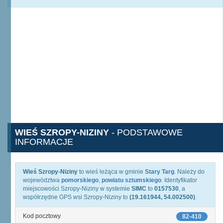
WIEŚ SZROPY-NIZINY
- PODSTAWOWE
INFORMACJE
Wieś Szropy-Niziny
to wieś leżąca w gminie
Stary Targ
. Należy do
województwa
pomorskiego
,
powiatu sztumskiego
. Identyfikator
miejscowości Szropy-Niziny w systemie
SIMC
to
0157530
, a
współrzędne GPS wsi Szropy-Niziny to
(19.161944, 54.002500)
.
Kod pocztowy
82-410