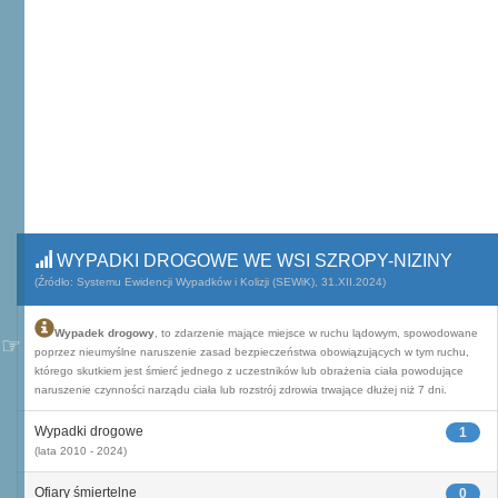
WYPADKI DROGOWE WE WSI SZROPY-NIZINY
(Źródło: Systemu Ewidencji Wypadków i Kolizji (SEWiK), 31.XII.2024)
Wypadek drogowy
, to zdarzenie mające miejsce w ruchu lądowym, spowodowane
poprzez nieumyślne naruszenie zasad bezpieczeństwa obowiązujących w tym ruchu,
którego skutkiem jest śmierć jednego z uczestników lub obrażenia ciała powodujące
naruszenie czynności narządu ciała lub rozstrój zdrowia trwające dłużej niż 7 dni.
Wypadki drogowe
1
(lata 2010 - 2024)
Ofiary śmiertelne
0