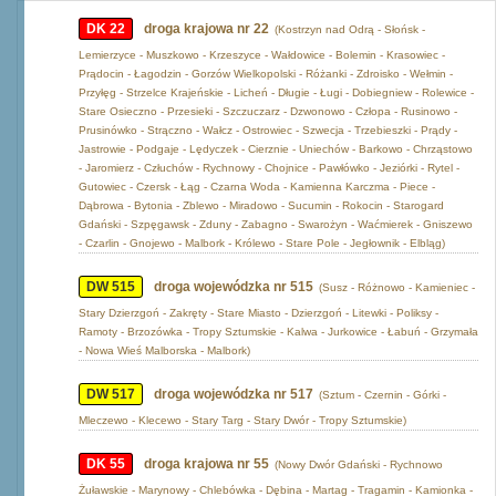
DK 22
droga krajowa nr 22
(Kostrzyn nad Odrą - Słońsk -
Lemierzyce - Muszkowo - Krzeszyce - Wałdowice - Bolemin - Krasowiec -
Prądocin - Łagodzin - Gorzów Wielkopolski - Różanki - Zdroisko - Wełmin -
Przyłęg - Strzelce Krajeńskie - Licheń - Długie - Ługi - Dobiegniew - Rolewice -
Stare Osieczno - Przesieki - Szczuczarz - Dzwonowo - Człopa - Rusinowo -
Prusinówko - Strączno - Wałcz - Ostrowiec - Szwecja - Trzebieszki - Prądy -
Jastrowie - Podgaje - Lędyczek - Cierznie - Uniechów - Barkowo - Chrząstowo
- Jaromierz - Człuchów - Rychnowy - Chojnice - Pawłówko - Jeziórki - Rytel -
Gutowiec - Czersk - Łąg - Czarna Woda - Kamienna Karczma - Piece -
Dąbrowa - Bytonia - Zblewo - Miradowo - Sucumin - Rokocin - Starogard
Gdański - Szpęgawsk - Zduny - Zabagno - Swarożyn - Waćmierek - Gniszewo
- Czarlin - Gnojewo - Malbork - Królewo - Stare Pole - Jegłownik - Elbląg)
DW 515
droga wojewódzka nr 515
(Susz - Różnowo - Kamieniec -
Stary Dzierzgoń - Zakręty - Stare Miasto - Dzierzgoń - Litewki - Poliksy -
Ramoty - Brzozówka - Tropy Sztumskie - Kalwa - Jurkowice - Łabuń - Grzymała
- Nowa Wieś Malborska - Malbork)
DW 517
droga wojewódzka nr 517
(Sztum - Czernin - Górki -
Mleczewo - Klecewo - Stary Targ - Stary Dwór - Tropy Sztumskie)
DK 55
droga krajowa nr 55
(Nowy Dwór Gdański - Rychnowo
Żuławskie - Marynowy - Chlebówka - Dębina - Martag - Tragamin - Kamionka -