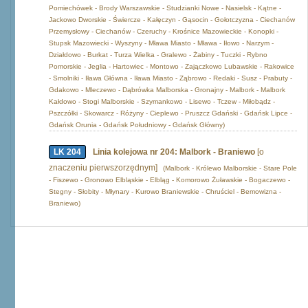
Pomiechówek - Brody Warszawskie - Studzianki Nowe - Nasielsk - Kątne -
Jackowo Dworskie - Świercze - Kałęczyn - Gąsocin - Gołotczyzna - Ciechanów
Przemysłowy - Ciechanów - Czeruchy - Krośnice Mazowieckie - Konopki -
Stupsk Mazowiecki - Wyszyny - Mława Miasto - Mława - Iłowo - Narzym -
Działdowo - Burkat - Turza Wielka - Gralewo - Żabiny - Tuczki - Rybno
Pomorskie - Jeglia - Hartowiec - Montowo - Zajączkowo Lubawskie - Rakowice
- Smolniki - Iława Główna - Iława Miasto - Ząbrowo - Redaki - Susz - Prabuty -
Gdakowo - Mleczewo - Dąbrówka Malborska - Gronajny - Malbork - Malbork
Kałdowo - Stogi Malborskie - Szymankowo - Lisewo - Tczew - Miłobądz -
Pszczółki - Skowarcz - Różyny - Cieplewo - Pruszcz Gdański - Gdańsk Lipce -
Gdańsk Orunia - Gdańsk Południowy - Gdańsk Główny)
LK 204
Linia kolejowa nr 204: Malbork - Braniewo
[o
znaczeniu pierwszorzędnym]
(Malbork - Królewo Malborskie - Stare Pole
- Fiszewo - Gronowo Elbląskie - Elbląg - Komorowo Żuławskie - Bogaczewo -
Stegny - Słobity - Młynary - Kurowo Braniewskie - Chruściel - Bemowizna -
Braniewo)