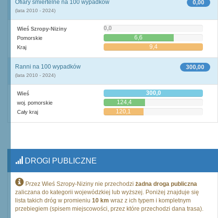
Ofiary śmiertelne na 100 wypadków
0,00
(lata 2010 - 2024)
0,0
Wieś Szropy-Niziny
6,6
Pomorskie
9,4
Kraj
Ranni na 100 wypadków
300,00
(lata 2010 - 2024)
300,0
Wieś
124,4
woj. pomorskie
120,1
Cały kraj
DROGI PUBLICZNE
Przez Wieś Szropy-Niziny nie przechodzi
żadna droga publiczna
zaliczana do kategorii wojewódzkiej lub wyższej. Poniżej znajduje się
lista takich dróg w promieniu
10 km
wraz z ich typem i kompletnym
przebiegiem (spisem miejscowości, przez które przechodzi dana trasa).