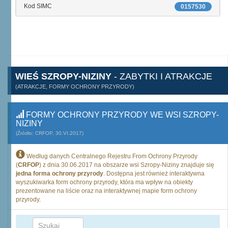
Kod SIMC
0157530
WIEŚ SZROPY-NIZINY
- ZABYTKI I ATRAKCJE
(ATRAKCJE, FORMY OCHRONY PRZYRODY)
FORMY OCHRONY PRZYRODY WE WSI SZROPY-
NIZINY
(Źródło: CRFOP, 30.VI.2017)
Według danych Centralnego Rejestru From Ochrony Przyrody
(
CRFOP
) z dnia 30.06.2017 na obszarze wsi Szropy-Niziny znajduje się
jedna forma ochrony przyrody
. Dostępna jest również interaktywna
wyszukiwarka form ochrony przyrody, która ma wpływ na obiekty
prezentowane na liście oraz na interaktywnej mapie form ochrony
przyrody.