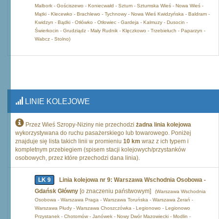
Malbork - Gościszewo - Koniecwałd - Sztum - Sztumska Wieś - Nowa Wieś -
Mątki - Klecewko - Brachlewo - Tychnowy - Nowa Wieś Kwidzyńska - Baldram -
Kwidzyn - Bądki - Otłówko - Otłowiec - Gardeja - Kalmuzy - Dusocin -
Świerkocin - Grudziądz - Mały Rudnik - Klęczkowo - Trzebiełuch - Paparzyn -
Wabcz - Stolno)
LINIE KOLEJOWE
Przez Wieś Szropy-Niziny nie przechodzi
żadna linia kolejowa
wykorzystywana do ruchu pasażerskiego lub towarowego. Poniżej
znajduje się lista takich linii w promieniu
10 km
wraz z ich typem i
kompletnym przebiegiem (spisem stacji kolejowych/przystanków
osobowych, przez które przechodzi dana linia).
LK 9
Linia kolejowa nr 9: Warszawa Wschodnia Osobowa -
Gdańsk Główny
[o znaczeniu państwowym]
(Warszawa Wschodnia
Osobowa - Warszawa Praga - Warszawa Toruńska - Warszawa Żerań -
Warszawa Płudy - Warszawa Choszczówka - Legionowo - Legionowo
Przystanek - Chotomów - Janówek - Nowy Dwór Mazowiecki - Modlin -