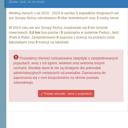
(Źródło: GUS, 31.XII.2024)
Według danych z lat 2010 - 2024 w wyniku
1
wypadków drogowych we
wsi Szropy-Niziny odnotowano
0
ofiar śmiertelnych oraz
3
osoby ranne.
W 2024 roku we wsi Szropy-Niziny znajdowało się
0
km ścieżek
rowerowych,
0,0 km
bus-pasów i
0
parkingów w systemie Parkuj i Jedź
(Park & Ride). Zarejestrowano
0
wypisów z licencji na przewóz osób
taksówkami oraz
0
licencji na taksówki.
Posiadamy również rozbudowane statystyki o zarejestrowanych
pojazdach, wraz z ich typem, wiekiem oraz wieloma innymi
cechami. Niestety dane te nie są dostępne dla jednostek
administracyjnych mniejszych od powiatów. Zapraszamy do
zapoznania się z nimi bezpośrednio na stronie powiatu
sztumskiego.
Powiat sztumski - dane o pojazdach