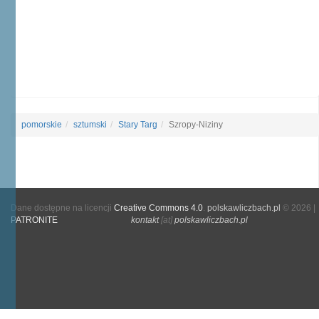
pomorskie
sztumski
Stary Targ
Szropy-Niziny
Dane dostępne na licencji
Creative Commons 4.0
.
polskawliczbach.pl
© 2026 |
PATRONITE
kontakt
[at]
polskawliczbach.pl