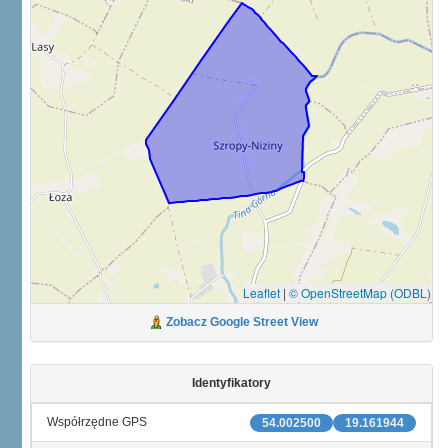
Leaflet
|
© OpenStreetMap (ODBL)
Zobacz Google Street View
Identyfikatory
Współrzędne GPS
54.002500
19.161944