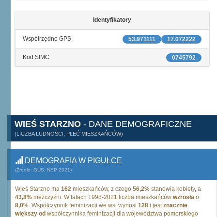
Identyfikatory
Współrzędne GPS
53.971111
17.072222
Kod SIMC
0745792
WIEŚ STARZNO
- DANE DEMOGRAFICZNE
(LICZBA LUDNOŚCI, PŁEĆ MIESZKAŃCÓW)
DEMOGRAFIA W PIGUŁCE
(Źródło: GUS, NSP 2021)
Wieś Starzno ma
162
mieszkańców, z czego
56,2%
stanowią kobiety, a
43,8%
mężczyźni. W latach 1998-2021 liczba mieszkańców
wzrosła
o
8,0%
. Współczynnik feminizacji we wsi wynosi
128
i jest
znacznie
większy od
współczynnika feminizacji dla województwa pomorskiego