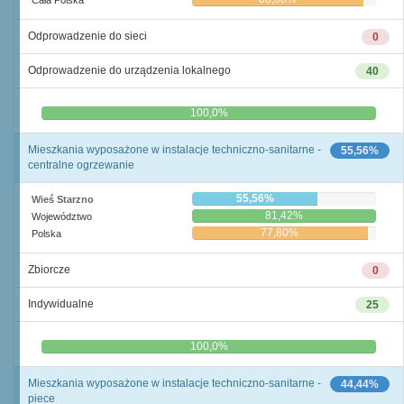
Cała Polska
Odprowadzenie do sieci
0
Odprowadzenie do urządzenia lokalnego
40
0,0%
100,0%
Mieszkania wyposażone w instalacje techniczno-sanitarne -
55,56%
centralne ogrzewanie
55,56%
Wieś Starzno
81,42%
Województwo
77,80%
Polska
Zbiorcze
0
Indywidualne
25
0,0%
100,0%
Mieszkania wyposażone w instalacje techniczno-sanitarne -
44,44%
piece