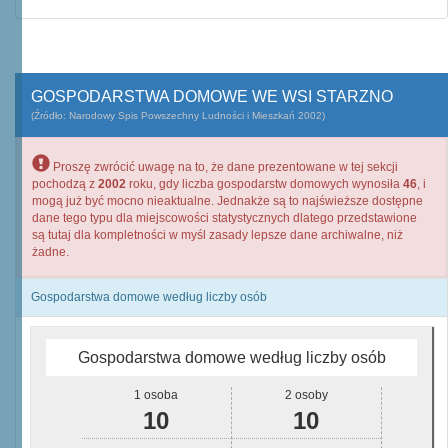
GOSPODARSTWA DOMOWE WE WSI STARZNO
(Źródło: Narodowy Spis Powszechny Ludności i Mieszkań 2002)
Proszę zwrócić uwagę na to, że dane prezentowane w tej sekcji
pochodzą z
2002
roku, gdy liczba gospodarstw domowych wynosiła
46
, i
mogą już być mocno nieaktualne. Jednakże są to najświeższe dostępne
dane tego typu dla miejscowości statystycznych dlatego przedstawione
są tutaj dla kompletności w myśl zasady lepsze dane archiwalne, niż
żadne.
Gospodarstwa domowe według liczby osób
Gospodarstwa domowe według liczby osób
1 osoba
2 osoby
10
10