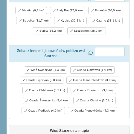
Miastko (6,8 km)
Biały Bór (17,6 km)
Polanów (30,0 km)
Bobolice (31,7 km)
Kępice (32,2 km)
Czarne (33,1 km)
Bytów (35,2 km)
Szczecinek (38,0 km)
Zobacz inne miejscowości w pobliżu wsi
Starzno
Wieś Świeszyno (1,4 km)
Osada Ostrówek (1,9 km)
Osada Lipczyno (2,8 km)
Osada leśna Niesiłowo (3,0 km)
Osada Chlebowo (3,2 km)
Osada Dźwierzno (3,4 km)
Osada Świeszynko (3,4 km)
Osada Ciemino (3,5 km)
Osada Podlesie (4,0 km)
Osada Pietrzykówko (4,3 km)
Wieś Starzno na mapie