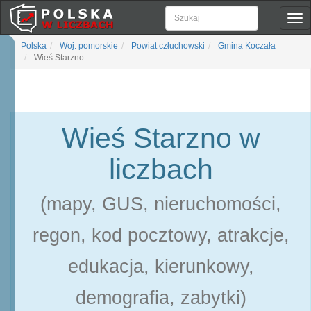
Pok
naw
Polska
Woj. pomorskie
Powiat człuchowski
Gmina Koczała
Wieś Starzno
Wieś Starzno w
liczbach
(mapy, GUS, nieruchomości,
regon, kod pocztowy, atrakcje,
edukacja, kierunkowy,
demografia, zabytki)