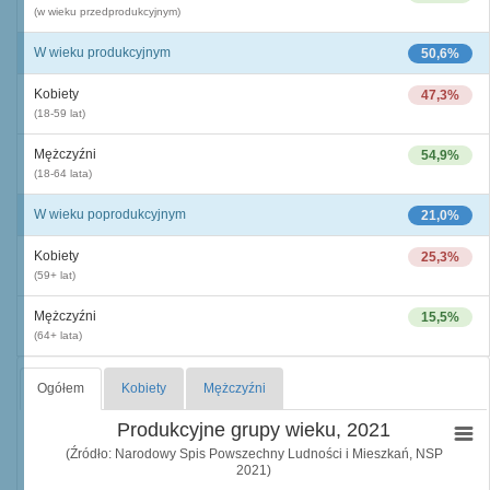
(w wieku przedprodukcyjnym)
W wieku produkcyjnym
50,6%
Kobiety
47,3%
(18-59 lat)
Mężczyźni
54,9%
(18-64 lata)
W wieku poprodukcyjnym
21,0%
Kobiety
25,3%
(59+ lat)
Mężczyźni
15,5%
(64+ lata)
Ogółem
Kobiety
Mężczyźni
Produkcyjne grupy wieku, 2021
(Źródło: Narodowy Spis Powszechny Ludności i Mieszkań, NSP
2021)