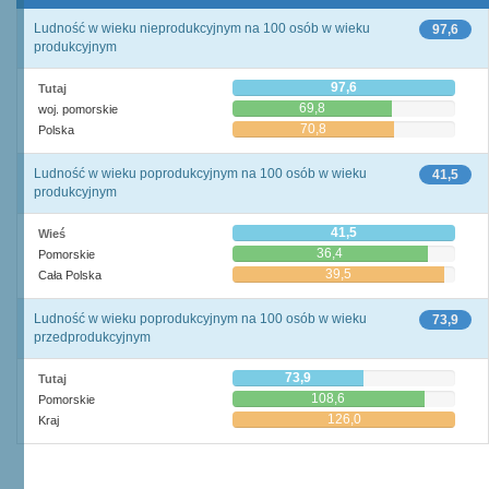
Ludność w wieku nieprodukcyjnym na 100 osób w wieku
97,6
produkcyjnym
97,6
Tutaj
69,8
woj. pomorskie
70,8
Polska
Ludność w wieku poprodukcyjnym na 100 osób w wieku
41,5
produkcyjnym
41,5
Wieś
36,4
Pomorskie
39,5
Cała Polska
Ludność w wieku poprodukcyjnym na 100 osób w wieku
73,9
przedprodukcyjnym
73,9
Tutaj
108,6
Pomorskie
126,0
Kraj