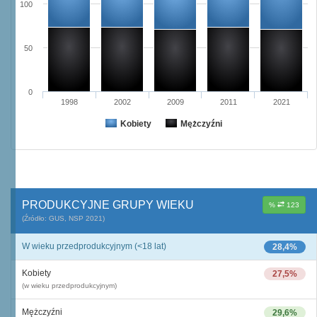
100
50
0
1998
2002
2009
2011
2021
Kobiety
Mężczyźni
PRODUKCYJNE GRUPY WIEKU
%
123
(Źródło: GUS, NSP 2021)
W wieku przedprodukcyjnym (<18 lat)
28,4%
Kobiety
27,5%
(w wieku przedprodukcyjnym)
Mężczyźni
29,6%