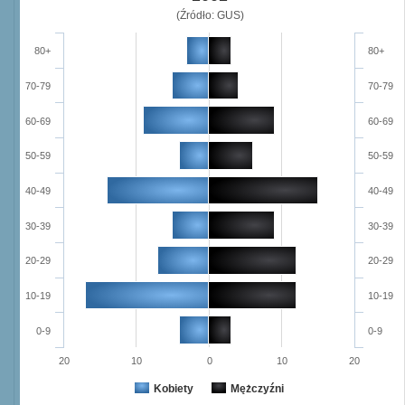
(Źródło: GUS)
80+
80+
70-79
70-79
60-69
60-69
50-59
50-59
40-49
40-49
30-39
30-39
20-29
20-29
10-19
10-19
0-9
0-9
20
10
0
10
20
Kobiety
Mężczyźni