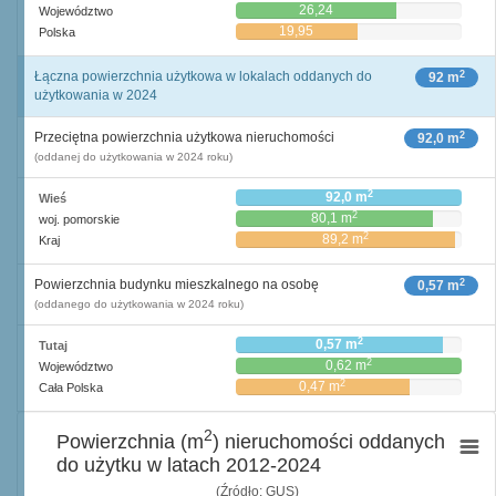
26,24
Województwo
19,95
Polska
2
Łączna powierzchnia użytkowa w lokalach oddanych do
92 m
użytkowania w 2024
2
Przeciętna powierzchnia użytkowa nieruchomości
92,0 m
(oddanej do użytkowania w 2024 roku)
2
92,0 m
Wieś
2
80,1 m
woj. pomorskie
2
89,2 m
Kraj
2
Powierzchnia budynku mieszkalnego na osobę
0,57 m
(oddanego do użytkowania w 2024 roku)
2
0,57 m
Tutaj
2
0,62 m
Województwo
2
0,47 m
Cała Polska
2
Powierzchnia (m
) nieruchomości oddanych
do użytku w latach 2012-2024
(Źródło: GUS)