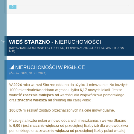
2
WIEŚ STARZNO
- NIERUCHOMOŚCI
(MIESZKANIA ODDANE DO UŻYTKU, POWIERZCHNIA UŻYTKOWA, LICZBA
IZB)
NIERUCHOMOŚCI W PIGUŁCE
(Źródło: GUS, 31.XII.2024)
W
2024
roku we wsi Starzno oddano do użytku
1
mieszkanie. Na każdych
1000 mieszkańców oddano więc do użytku
6,17
nowych lokali. Jest to
wartość
znacznie mniejsza od
wartości dla województwa pomorskiego
oraz
znacznie większa od
średniej dla całej Polski.
100,0%
mieszkań zostało przeznaczonych na cele indywidualne.
Przeciętna liczba pokoi w nowo oddanych mieszkaniach we wsi Starzno
to
6,00
i jest
znacznie większa od
przeciętnej liczby izb dla województwa
pomorskiego oraz
znacznie większa od
przeciętnej liczby pokoi w całej