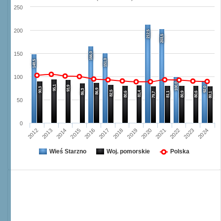
250
200
212,5
203,5
166,0
150
151,0
148,5
100
100,0
95,1
93,9
92,0
90,3
86,9
86,3
82,5
81,4
80,6
81,1
80,9
80,6
79,7
80,1
50
0
2014
2023
2019
2015
2020
2024
2016
2012
2021
2017
2013
2018
2022
Wieś Starzno
Woj. pomorskie
Polska