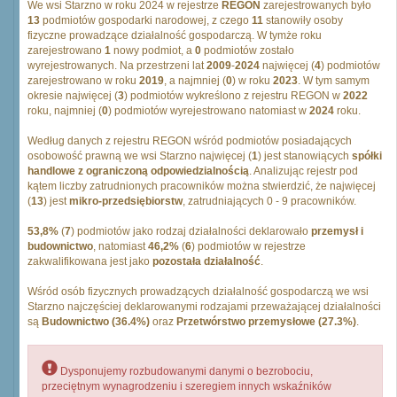
We wsi Starzno w roku 2024 w rejestrze
REGON
zarejestrowanych było
13
podmiotów gospodarki narodowej, z czego
11
stanowiły osoby
fizyczne prowadzące działalność gospodarczą. W tymże roku
zarejestrowano
1
nowy podmiot, a
0
podmiotów zostało
wyrejestrowanych. Na przestrzeni lat
2009
-
2024
najwięcej (
4
) podmiotów
zarejestrowano w roku
2019
, a najmniej (
0
) w roku
2023
. W tym samym
okresie najwięcej (
3
) podmiotów wykreślono z rejestru REGON w
2022
roku, najmniej (
0
) podmiotów wyrejestrowano natomiast w
2024
roku.
Według danych z rejestru REGON wśród podmiotów posiadających
osobowość prawną we wsi Starzno najwięcej (
1
) jest stanowiących
spółki
handlowe z ograniczoną odpowiedzialnością
. Analizując rejestr pod
kątem liczby zatrudnionych pracowników można stwierdzić, że najwięcej
(
13
) jest
mikro-przedsiębiorstw
, zatrudniających 0 - 9 pracowników.
53,8%
(
7
) podmiotów jako rodzaj działalności deklarowało
przemysł i
budownictwo
, natomiast
46,2%
(
6
) podmiotów w rejestrze
zakwalifikowana jest jako
pozostała działalność
.
Wśród osób fizycznych prowadzących działalność gospodarczą we wsi
Starzno najczęściej deklarowanymi rodzajami przeważającej działalności
są
Budownictwo (36.4%)
oraz
Przetwórstwo przemysłowe (27.3%)
.
Dysponujemy rozbudowanymi danymi o bezrobociu,
przeciętnym wynagrodzeniu i szeregiem innych wskaźników