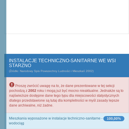
INSTALACJE TECHNICZNO-SANITARNE WE WSI
STARZNO
(Źródło: Narodowy Spis Powszechny Ludności i Mieszkań 2002)
Proszę zwrócić uwagę na to, że dane prezentowane w tej sekcji
pochodzą z
2002
roku i mogą już być mocno nieaktualne. Jednakże są to
najświeższe dostępne dane tego typu dla miejscowości statystycznych
dlatego przedstawione są tutaj dla kompletności w myśl zasady lepsze
dane archiwalne, niż żadne.
Mieszkania wyposażone w instalacje techniczno-sanitarne -
100,00%
wodociąg