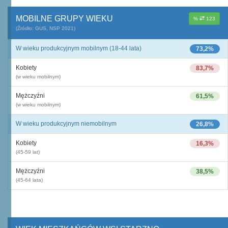
MOBILNE GRUPY WIEKU
%
123
(Źródło: GUS, NSP 2021)
W wieku produkcyjnym mobilnym (18-44 lata)
73,2%
Kobiety
83,7%
(w wieku mobilnym)
Mężczyźni
61,5%
(w wieku mobilnym)
W wieku produkcyjnym niemobilnym
26,8%
Kobiety
16,3%
(45-59 lat)
Mężczyźni
38,5%
(45-64 lata)