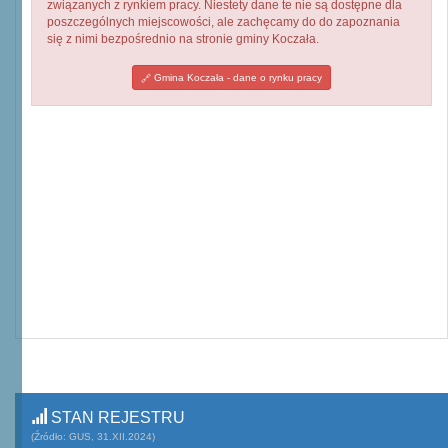
związanych z rynkiem pracy. Niestety dane te nie są dostępne dla
poszczególnych miejscowości, ale zachęcamy do do zapoznania
się z nimi bezpośrednio na stronie gminy Koczała.
Gmina Koczała - dane o rynku pracy
STAN REJESTRU
(Źródło: GUS, 31.XII.2024)