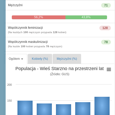
Mężczyźni
71
56,2%
43,8%
Współczynnik feminizacji
128
(Na każdych
100
mężczyzn przypada
128
kobiet)
Współczynnik maskulinizacji
78
(Na każde
100
kobiet przypada
78
mężczyzn)
Ogółem
Kobiety (%)
Mężczyźni (%)
Populacja - Wieś Starzno na przestrzeni lat
(Źródło: GUS)
200
150