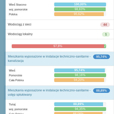
100,00%
Wieś Starzno
98,83%
woj. pomorskie
95,62%
Polska
Wodociąg z sieci
44
Wodociąg lokalny
1
97,8%
2,2%
Mieszkania wyposażone w instalacje techniczno-sanitarne -
95,74%
kanalizacja
95,74%
Wieś
98,16%
Pomorskie
94,20%
Cała Polska
Mieszkania wyposażone w instalacje techniczno-sanitarne -
88,89%
ustęp spłukiwany
88,89%
Tutaj
94,35%
woj. pomorskie
88,08%