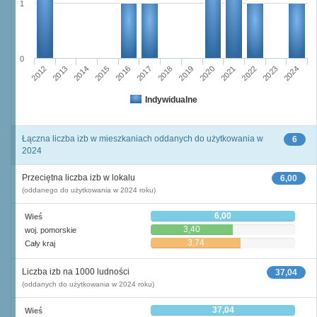
1
0
2015
2012
2022
2019
2013
2016
2023
2020
2017
2014
2024
2018
2021
Indywidualne
Łączna liczba izb w mieszkaniach oddanych do użytkowania w
6
2024
Przeciętna liczba izb w lokalu
6,00
(oddanego do użytkowania w 2024 roku)
6,00
Wieś
3,40
woj. pomorskie
3,74
Cały kraj
Liczba izb na 1000 ludności
37,04
(oddanych do użytkowania w 2024 roku)
37,04
Wieś