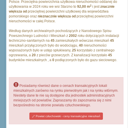
Polsce. Przeciętna powierzchnia użytkowa nieruchomości oddanej do
2
użytkowania w 2024 roku we wsi Starzno to
92,00 m
i jest
znacznie
większa od
przeciętnej powierzchni użytkowej dla województwa
pomorskiego oraz
nieznacznie większa od
przeciętnej powierzchni
nieruchomości w całej Polsce.
Według danych archiwalnych pochodzących z Narodowego Spisu
Powszechnego Ludności i Mieszkań z
2002
roku dotyczących instalacji
techniczno-sanitarnych na
45
zamieszkałych wówczas mieszkań
45
mieszkań przyłączonych było do wodociągu,
40
nieruchomości
wyposażonych było w ustęp spłukiwany,
25
korzystało z centralnego
ogrzewania, a
20
z pieców grzewczych. Z kanalizacji korzystało
45
budynków mieszkalnych , a
0
podłączonych było do gazu sieciowego.
Posiadamy również dane o cenach transakcyjnych lokali
mieszkalnych zarówno na rynku pierwotnym jak i na rynku wtórnym.
Niestety dane te nie są dostępne dla jednostek administracyjnych
mniejszych od powiatów. Zapraszamy do zapoznania się z nimi
bezpośrednio na stronie powiatu człuchowskiego.
Powiat człuchowski - ceny transakcyjne mieszkań