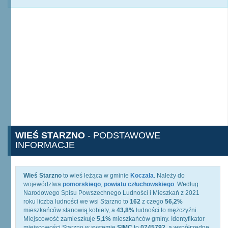
WIEŚ STARZNO
- PODSTAWOWE
INFORMACJE
Wieś Starzno
to wieś leżąca w gminie
Koczała
. Należy do
województwa
pomorskiego
,
powiatu człuchowskiego
. Według
Narodowego Spisu Powszechnego Ludności i Mieszkań z 2021
roku liczba ludności we wsi Starzno to
162
z czego
56,2%
mieszkańców stanowią kobiety, a
43,8%
ludności to mężczyźni.
Miejscowość zamieszkuje
5,1%
mieszkańców gminy. Identyfikator
miejscowości Starzno w systemie
SIMC
to
0745792
, a współrzędne