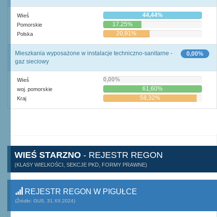
44,44%
Wieś
17,25%
Pomorskie
20,91%
Polska
Mieszkania wyposażone w instalacje techniczno-sanitarne -
0,00%
gaz sieciowy
0,00%
Wieś
61,60%
woj. pomorskie
58,32%
Kraj
WIEŚ STARZNO
- REJESTR REGON
(KLASY WIELKOŚCI, SEKCJE PKD, FORMY PRAWNE)
REJESTR REGON W PIGUŁCE
(Źródło: GUS, 31.XII.2024)