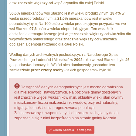
oraz
znacznie większy od
współczynnika dla całej Polski.
50,6%
mieszkańców wsi Starzno jest w wieku produkcyjnym,
28,4%
w
wieku przedprodukcyjnym, a
21,0%
mieszkańców jest w wieku
poprodukcyjnym. Na 100 osób w wieku produkcyjnym przypada we we
wsi Starzno
97,6
osób w wieku nieprodukcyjnym. Ten wskaźnik
obciążenia demograficznego jest więc
znacznie większy od
wkażnika dla
województwa pomorskiego oraz
znacznie większy od
wskażnika
obciążenia demograficznego dla całej Polski.
Według danych archiwalnych pochodzących z Narodowego Spisu
Powszechnego Ludności i Mieszkań w
2002
roku we wsi Starzno było
46
gospodarstw domowych. Wśród nich dominowały gospodarstwa
zamieszkałe przez
cztery osoby
- takich gospodarstw było
10
.
Dostępność danych demograficznych jest mocno ograniczona
dla miejscowości statystycznych. Na poziomie gminy dostępnych
jest znacznie więcej wskaźników m.in. aktualny wiek i stan cywilny
mieszkańców, liczba małżeństw i rozwodów, przyrost naturalny,
migracja ludności oraz prognozowana populacja.
Zainteresowanych wspomnianymi obszarami zachęcamy do do
zapoznania się z nimi bezpośrednio na stronie gminy Koczała.
Gmina Koczała - demogafia