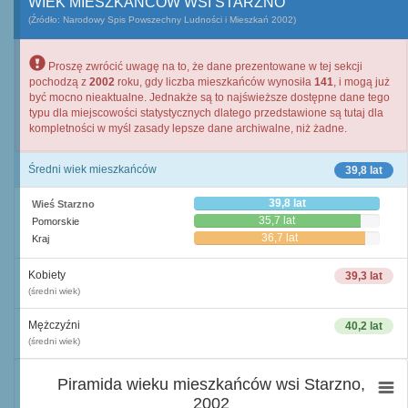
WIEK MIESZKAŃCÓW WSI STARZNO
(Źródło: Narodowy Spis Powszechny Ludności i Mieszkań 2002)
Proszę zwrócić uwagę na to, że dane prezentowane w tej sekcji
pochodzą z
2002
roku, gdy liczba mieszkańców wynosiła
141
, i mogą już
być mocno nieaktualne. Jednakże są to najświeższe dostępne dane tego
typu dla miejscowości statystycznych dlatego przedstawione są tutaj dla
kompletności w myśl zasady lepsze dane archiwalne, niż żadne.
Średni wiek mieszkańców
39,8 lat
39,8 lat
Wieś Starzno
35,7 lat
Pomorskie
36,7 lat
Kraj
Kobiety
39,3 lat
(średni wiek)
Mężczyźni
40,2 lat
(średni wiek)
Piramida wieku mieszkańców wsi Starzno,
2002