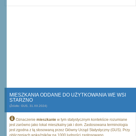
MIESZKANIA ODDANE DO UŻYTKOWANIA WE WSI
STARZNO
(Źródło: GUS, 31.XII.2024)
Oznaczenie
mieszkanie
w tym statystycznym kontekście rozumiane
jest zarówno jako lokal mieszkalny jak i dom. Zastosowana terminologia
jest zgodna z tą stosowaną przez Główny Urząd Statystyczny (GUS). Przy
obliczeniach wskaźników na 1000 ludności zastosowano