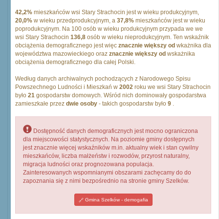
42,2%
mieszkańców wsi Stary Strachocin jest w wieku produkcyjnym,
20,0%
w wieku przedprodukcyjnym, a
37,8%
mieszkańców jest w wieku
poprodukcyjnym. Na 100 osób w wieku produkcyjnym przypada we we
wsi Stary Strachocin
136,8
osób w wieku nieprodukcyjnym. Ten wskaźnik
obciążenia demograficznego jest więc
znacznie większy od
wkażnika dla
województwa mazowieckiego oraz
znacznie większy od
wskażnika
obciążenia demograficznego dla całej Polski.
Według danych archiwalnych pochodzących z Narodowego Spisu
Powszechnego Ludności i Mieszkań w
2002
roku we wsi Stary Strachocin
było
21
gospodarstw domowych. Wśród nich dominowały gospodarstwa
zamieszkałe przez
dwie osoby
- takich gospodarstw było
9
.
Dostępność danych demograficznych jest mocno ograniczona
dla miejscowości statystycznych. Na poziomie gminy dostępnych
jest znacznie więcej wskaźników m.in. aktualny wiek i stan cywilny
mieszkańców, liczba małżeństw i rozwodów, przyrost naturalny,
migracja ludności oraz prognozowana populacja.
Zainteresowanych wspomnianymi obszarami zachęcamy do do
zapoznania się z nimi bezpośrednio na stronie gminy Szelków.
Gmina Szelków - demogafia