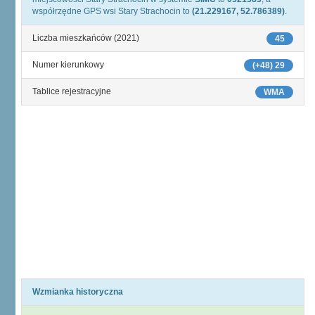
współrzędne GPS wsi Stary Strachocin to
(21.229167, 52.786389)
.
Liczba mieszkańców (2021)
45
Numer kierunkowy
(+48) 29
Tablice rejestracyjne
WMA
Wzmianka historyczna