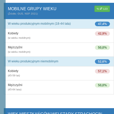
MOBILNE GRUPY WIEKU
%
123
(Źródło: GUS, NSP 2021)
W wieku produkcyjnym mobilnym (18-44 lata)
47,4%
Kobiety
42,9%
(w wieku mobilnym)
Mężczyźni
50,0%
(w wieku mobilnym)
W wieku produkcyjnym niemobilnym
52,6%
Kobiety
57,1%
(45-59 lat)
Mężczyźni
50,0%
(45-64 lata)