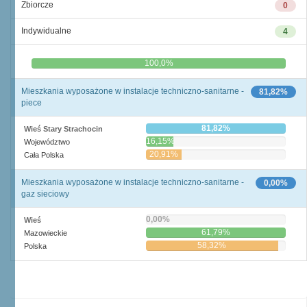
Zbiorcze
0
Indywidualne
4
0,0%
100,0%
Mieszkania wyposażone w instalacje techniczno-sanitarne -
81,82%
piece
81,82%
Wieś Stary Strachocin
16,15%
Województwo
20,91%
Cała Polska
Mieszkania wyposażone w instalacje techniczno-sanitarne -
0,00%
gaz sieciowy
0,00%
Wieś
61,79%
Mazowieckie
58,32%
Polska