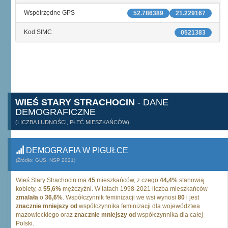
Współrzędne GPS
52.786389
21.229167
Kod SIMC
0521383
WIEŚ STARY STRACHOCIN
- DANE
DEMOGRAFICZNE
(LICZBA LUDNOŚCI, PŁEĆ MIESZKAŃCÓW)
DEMOGRAFIA W PIGUŁCE
(Źródło: GUS, NSP 2021)
Wieś Stary Strachocin ma
45
mieszkańców, z czego
44,4%
stanowią
kobiety, a
55,6%
mężczyźni. W latach 1998-2021 liczba mieszkańców
zmalała
o
36,6%
. Współczynnik feminizacji we wsi wynosi
80
i jest
znacznie mniejszy od
współczynnika feminizacji dla województwa
mazowieckiego oraz
znacznie mniejszy od
współczynnika dla całej
Polski.