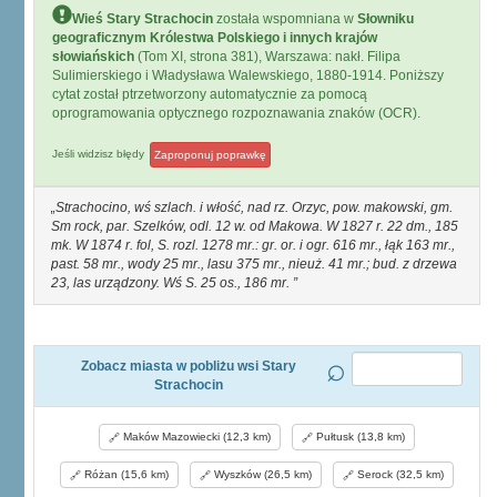
Wieś Stary Strachocin
została wspomniana w
Słowniku
geograficznym Królestwa Polskiego i innych krajów
słowiańskich
(Tom XI, strona 381), Warszawa: nakł. Filipa
Sulimierskiego i Władysława Walewskiego, 1880-1914. Poniższy
cytat został ptrzetworzony automatycznie za pomocą
oprogramowania optycznego rozpoznawania znaków (OCR).
Jeśli widzisz błędy
Zaproponuj poprawkę
Strachocino, wś szlach. i włość, nad rz. Orzyc, pow. makowski, gm.
Sm rock, par. Szelków, odl. 12 w. od Makowa. W 1827 r. 22 dm., 185
mk. W 1874 r. fol, S. rozl. 1278 mr.: gr. or. i ogr. 616 mr., łąk 163 mr.,
past. 58 mr., wody 25 mr., lasu 375 mr., nieuż. 41 mr.; bud. z drzewa
23, las urządzony. Wś S. 25 os., 186 mr.
Zobacz miasta w pobliżu wsi Stary
Strachocin
Maków Mazowiecki (12,3 km)
Pułtusk (13,8 km)
Różan (15,6 km)
Wyszków (26,5 km)
Serock (32,5 km)