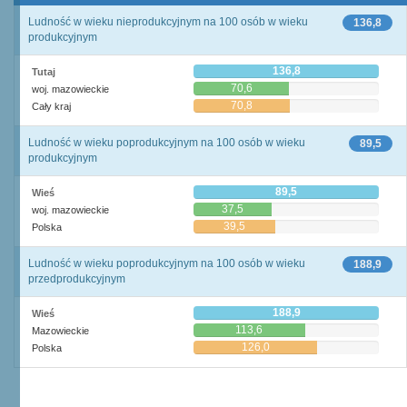
Ludność w wieku nieprodukcyjnym na 100 osób w wieku
136,8
produkcyjnym
136,8
Tutaj
70,6
woj. mazowieckie
70,8
Cały kraj
Ludność w wieku poprodukcyjnym na 100 osób w wieku
89,5
produkcyjnym
89,5
Wieś
37,5
woj. mazowieckie
39,5
Polska
Ludność w wieku poprodukcyjnym na 100 osób w wieku
188,9
przedprodukcyjnym
188,9
Wieś
113,6
Mazowieckie
126,0
Polska