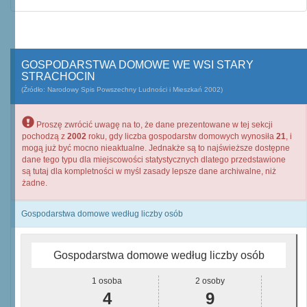
GOSPODARSTWA DOMOWE WE WSI STARY
STRACHOCIN
(Źródło: Narodowy Spis Powszechny Ludności i Mieszkań 2002)
Proszę zwrócić uwagę na to, że dane prezentowane w tej sekcji
pochodzą z
2002
roku, gdy liczba gospodarstw domowych wynosiła
21
, i
mogą już być mocno nieaktualne. Jednakże są to najświeższe dostępne
dane tego typu dla miejscowości statystycznych dlatego przedstawione
są tutaj dla kompletności w myśl zasady lepsze dane archiwalne, niż
żadne.
Gospodarstwa domowe według liczby osób
Gospodarstwa domowe według liczby osób
1 osoba
2 osoby
4
9