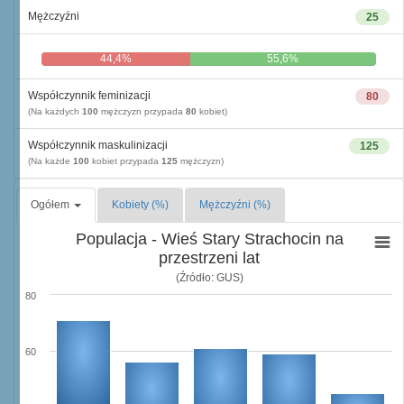
Mężczyźni
25
44,4%
55,6%
Współczynnik feminizacji
80
(Na każdych
100
mężczyzn przypada
80
kobiet)
Współczynnik maskulinizacji
125
(Na każde
100
kobiet przypada
125
mężczyzn)
Ogółem
Kobiety (%)
Mężczyźni (%)
Populacja - Wieś Stary Strachocin na
przestrzeni lat
(Źródło: GUS)
80
60