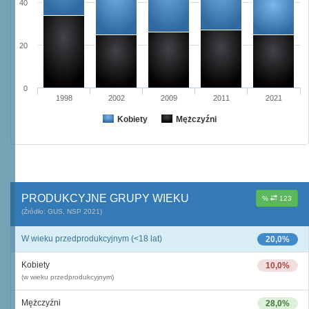
40
20
0
1998
2002
2009
2011
2021
Kobiety
Mężczyźni
PRODUKCYJNE GRUPY WIEKU
%
123
(Źródło: GUS, NSP 2021)
W wieku przedprodukcyjnym (<18 lat)
20,0%
Kobiety
10,0%
(w wieku przedprodukcyjnym)
Mężczyźni
28,0%