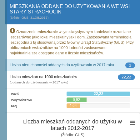
MIESZKANIA ODDANE DO UŻYTKOWANIA WE WSI
STARY STRACHOCIN
(Źródło: GUS, 31.XII.2017)
Oznaczenie
mieszkanie
w tym statystycznym kontekście rozumiane
jest zarówno jako lokal mieszkalny jak i dom. Zastosowana terminologia
jest zgodna z tą stosowaną przez Główny Urząd Statystyczny (GUS). Przy
obliczeniach wskaźników na 1000 ludności zastosowano
najaktualniejsze dostępne dane o liczbie mieszkańców.
Liczba nieruchomości oddanych do użytkowania w 2017 roku
1
Liczba mieszkań na 1000 mieszkańców
22,22
(oddanych do użytkowania w 2017 roku)
22,22
Wieś
6,92
Województwo
4,64
Kraj
Liczba mieszkań oddanych do użytku w
latach 2012-2017
(Źródło: GUS)