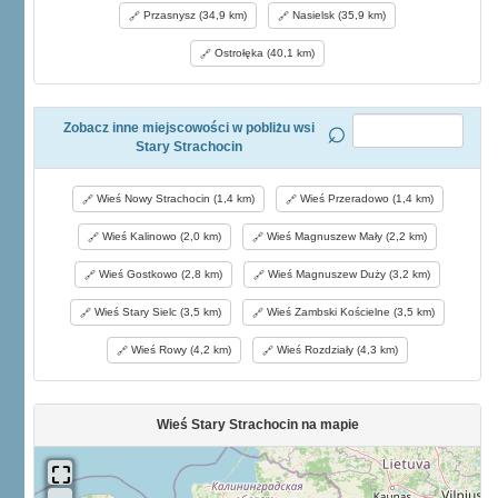
Przasnysz (34,9 km)
Nasielsk (35,9 km)
Ostrołęka (40,1 km)
Zobacz inne miejscowości w pobliżu wsi
Stary Strachocin
Wieś Nowy Strachocin (1,4 km)
Wieś Przeradowo (1,4 km)
Wieś Kalinowo (2,0 km)
Wieś Magnuszew Mały (2,2 km)
Wieś Gostkowo (2,8 km)
Wieś Magnuszew Duży (3,2 km)
Wieś Stary Sielc (3,5 km)
Wieś Zambski Kościelne (3,5 km)
Wieś Rowy (4,2 km)
Wieś Rozdziały (4,3 km)
Wieś Stary Strachocin na mapie