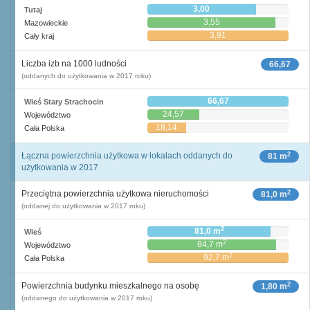
3,00
Tutaj
3,55
Mazowieckie
3,91
Cały kraj
Liczba izb na 1000 ludności
66,67
(oddanych do użytkowania w 2017 roku)
66,67
Wieś Stary Strachocin
24,57
Województwo
18,14
Cała Polska
2
Łączna powierzchnia użytkowa w lokalach oddanych do
81 m
użytkowania w 2017
2
Przeciętna powierzchnia użytkowa nieruchomości
81,0 m
(oddanej do użytkowania w 2017 roku)
2
81,0 m
Wieś
2
84,7 m
Województwo
2
92,7 m
Cała Polska
2
Powierzchnia budynku mieszkalnego na osobę
1,80 m
(oddanego do użytkowania w 2017 roku)