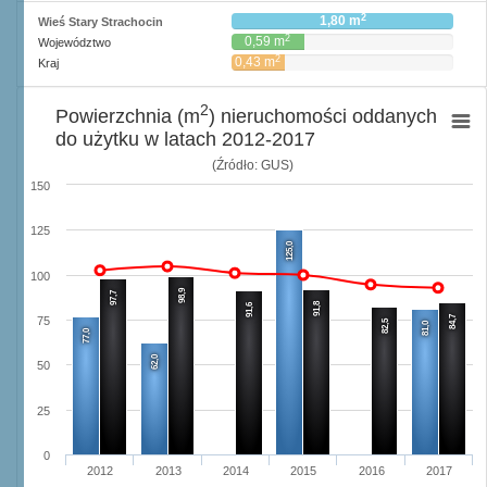
2
1,80 m
Wieś Stary Strachocin
2
0,59 m
Województwo
2
0,43 m
Kraj
2
Powierzchnia (m
) nieruchomości oddanych
do użytku w latach 2012-2017
(Źródło: GUS)
150
125
125,0
100
98,9
97,7
91,8
91,6
84,7
75
82,5
81,0
77,0
62,0
50
25
0
2012
2013
2014
2015
2016
2017