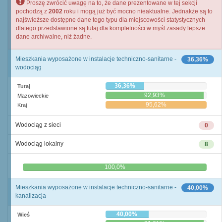
Proszę zwrócić uwagę na to, że dane prezentowane w tej sekcji
pochodzą z
2002
roku i mogą już być mocno nieaktualne. Jednakże są to
najświeższe dostępne dane tego typu dla miejscowości statystycznych
dlatego przedstawione są tutaj dla kompletności w myśl zasady lepsze
dane archiwalne, niż żadne.
Mieszkania wyposażone w instalacje techniczno-sanitarne -
36,36%
wodociąg
36,36%
Tutaj
92,93%
Mazowieckie
95,62%
Kraj
Wodociąg z sieci
0
Wodociąg lokalny
8
0,0%
100,0%
Mieszkania wyposażone w instalacje techniczno-sanitarne -
40,00%
kanalizacja
40,00%
Wieś