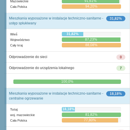
91,61%
Mazowieckie
94,20%
Cała Polska
Mieszkania wyposażone w instalacje techniczno-sanitarne -
31,82%
ustęp spłukiwany
31,82%
Wieś
87,23%
Województwo
88,08%
Cały kraj
Odprowadzenie do sieci
0
Odprowadzenie do urządzenia lokalnego
7
0,0%
100,0%
Mieszkania wyposażone w instalacje techniczno-sanitarne -
18,18%
centralne ogrzewanie
18,18%
Tutaj
81,82%
woj. mazowieckie
77,80%
Cała Polska