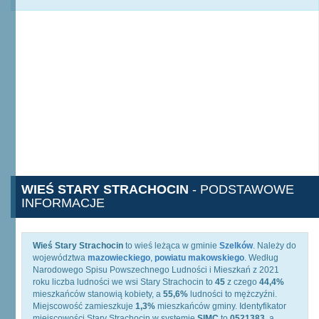
WIEŚ STARY STRACHOCIN
- PODSTAWOWE
INFORMACJE
Wieś Stary Strachocin
to wieś leżąca w gminie
Szelków
. Należy do
województwa
mazowieckiego
,
powiatu makowskiego
. Według
Narodowego Spisu Powszechnego Ludności i Mieszkań z 2021
roku liczba ludności we wsi Stary Strachocin to
45
z czego
44,4%
mieszkańców stanowią kobiety, a
55,6%
ludności to mężczyźni.
Miejscowość zamieszkuje
1,3%
mieszkańców gminy. Identyfikator
miejscowości Stary Strachocin w systemie
SIMC
to
0521383
, a