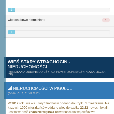
1
wieloosobowe nierodzinne
1
1
WIEŚ STARY STRACHOCIN
-
NIERUCHOMOŚCI
(MIESZKANIA ODDANE DO UŻYTKU, POWIERZCHNIA UŻYTKOWA, LICZBA
IZB)
NIERUCHOMOŚCI W PIGUŁCE
(Źródło: GUS, 31.XII.2017)
W
2017
roku we wsi Stary Strachocin oddano do użytku
1
mieszkanie. Na
każdych 1000 mieszkańców oddano więc do użytku
22,22
nowych lokali.
Jest to wartość
znacznie większa od
wartości dla województwa