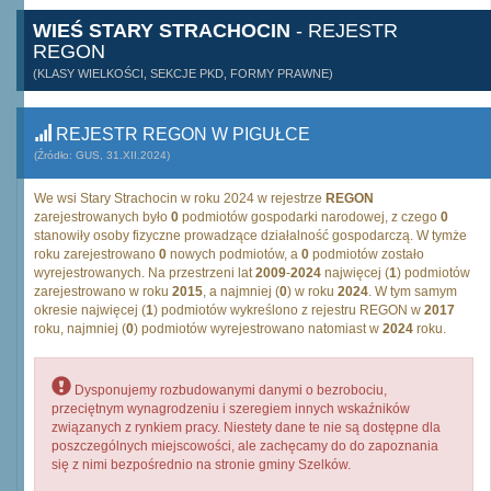
WIEŚ STARY STRACHOCIN
- REJESTR
REGON
(KLASY WIELKOŚCI, SEKCJE PKD, FORMY PRAWNE)
REJESTR REGON W PIGUŁCE
(Źródło: GUS, 31.XII.2024)
We wsi Stary Strachocin w roku 2024 w rejestrze
REGON
zarejestrowanych było
0
podmiotów gospodarki narodowej, z czego
0
stanowiły osoby fizyczne prowadzące działalność gospodarczą. W tymże
roku zarejestrowano
0
nowych podmiotów, a
0
podmiotów zostało
wyrejestrowanych. Na przestrzeni lat
2009
-
2024
najwięcej (
1
) podmiotów
zarejestrowano w roku
2015
, a najmniej (
0
) w roku
2024
. W tym samym
okresie najwięcej (
1
) podmiotów wykreślono z rejestru REGON w
2017
roku, najmniej (
0
) podmiotów wyrejestrowano natomiast w
2024
roku.
Dysponujemy rozbudowanymi danymi o bezrobociu,
przeciętnym wynagrodzeniu i szeregiem innych wskaźników
związanych z rynkiem pracy. Niestety dane te nie są dostępne dla
poszczególnych miejscowości, ale zachęcamy do do zapoznania
się z nimi bezpośrednio na stronie gminy Szelków.