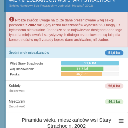
WIEK MIESZKAŃCÓW WSI STARY STRACHOCIN
(Źródło: Narodowy Spis Powszechny Ludności i Mieszkań 2002)
Proszę zwrócić uwagę na to, że dane prezentowane w tej sekcji
pochodzą z
2002
roku, gdy liczba mieszkańców wynosiła
56
, i mogą już
być mocno nieaktualne. Jednakże są to najświeższe dostępne dane tego
typu dla miejscowości statystycznych dlatego przedstawione są tutaj dla
kompletności w myśl zasady lepsze dane archiwalne, niż żadne.
Średni wiek mieszkańców
51,6 lat
51,6 lat
Wieś Stary Strachocin
37,7 lat
woj. mazowieckie
36,7 lat
Polska
Kobiety
56,0 lat
(średni wiek)
Mężczyźni
46,1 lat
(średni wiek)
Piramida wieku mieszkańców wsi Stary
Strachocin, 2002