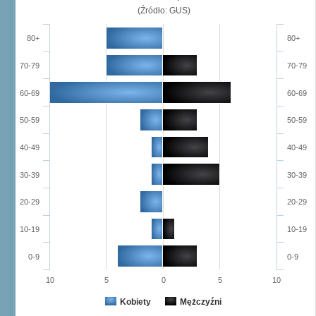
(Źródło: GUS)
80+
80+
70-79
70-79
60-69
60-69
50-59
50-59
40-49
40-49
30-39
30-39
20-29
20-29
10-19
10-19
0-9
0-9
10
5
0
5
10
Kobiety
Mężczyźni