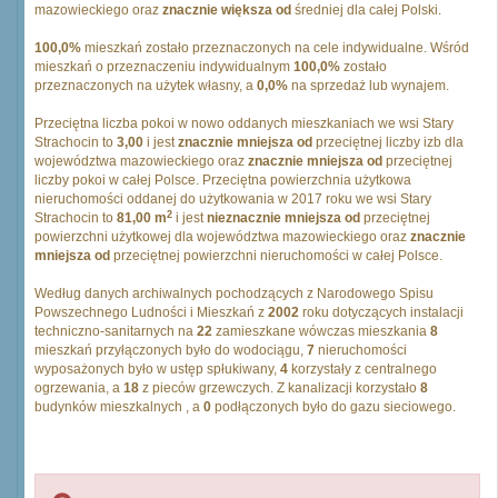
mazowieckiego oraz
znacznie większa od
średniej dla całej Polski.
100,0%
mieszkań zostało przeznaczonych na cele indywidualne. Wśród
mieszkań o przeznaczeniu indywidualnym
100,0%
zostało
przeznaczonych na użytek własny, a
0,0%
na sprzedaż lub wynajem.
Przeciętna liczba pokoi w nowo oddanych mieszkaniach we wsi Stary
Strachocin to
3,00
i jest
znacznie mniejsza od
przeciętnej liczby izb dla
województwa mazowieckiego oraz
znacznie mniejsza od
przeciętnej
liczby pokoi w całej Polsce. Przeciętna powierzchnia użytkowa
nieruchomości oddanej do użytkowania w 2017 roku we wsi Stary
2
Strachocin to
81,00 m
i jest
nieznacznie mniejsza od
przeciętnej
powierzchni użytkowej dla województwa mazowieckiego oraz
znacznie
mniejsza od
przeciętnej powierzchni nieruchomości w całej Polsce.
Według danych archiwalnych pochodzących z Narodowego Spisu
Powszechnego Ludności i Mieszkań z
2002
roku dotyczących instalacji
techniczno-sanitarnych na
22
zamieszkane wówczas mieszkania
8
mieszkań przyłączonych było do wodociągu,
7
nieruchomości
wyposażonych było w ustęp spłukiwany,
4
korzystały z centralnego
ogrzewania, a
18
z pieców grzewczych. Z kanalizacji korzystało
8
budynków mieszkalnych , a
0
podłączonych było do gazu sieciowego.