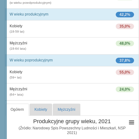
(w wieku przedprodukcyjnym)
W wieku produkcyjnym
42,2%
Kobiety
35,0%
(18-59 lat)
Mężczyźni
48,0%
(18-64 lata)
W wieku poprodukcyjnym
37,8%
Kobiety
55,0%
(59+ lat)
Mężczyźni
24,0%
(64+ lata)
Ogółem
Kobiety
Mężczyźni
Produkcyjne grupy wieku, 2021
(Źródło: Narodowy Spis Powszechny Ludności i Mieszkań, NSP
2021)