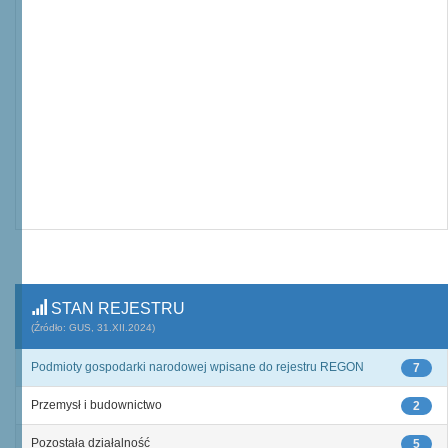
STAN REJESTRU
(Źródło: GUS, 31.XII.2024)
Podmioty gospodarki narodowej wpisane do rejestru REGON
7
Przemysł i budownictwo
2
Pozostała działalność
5