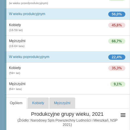
(w wieku przedprodukcyjnym)
W wieku produkcyjnym
56,0%
Kobiety
45,6%
(18-59 lat)
Mężczyźni
66,7%
(18-64 lata)
W wieku poprodukcyjnym
22,4%
Kobiety
35,3%
(59+ lat)
Mężczyźni
9,1%
(64+ lata)
Ogółem
Kobiety
Mężczyźni
Produkcyjne grupy wieku, 2021
(Źródło: Narodowy Spis Powszechny Ludności i Mieszkań, NSP
2021)