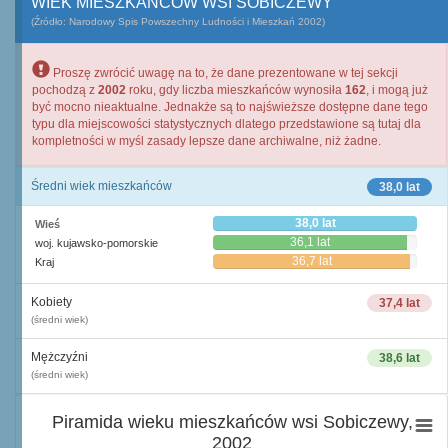
WIEK MIESZKAŃCÓW WSI SOBICZEWY
(Źródło: Narodowy Spis Powszechny Ludności i Mieszkań 2002)
Proszę zwrócić uwagę na to, że dane prezentowane w tej sekcji
pochodzą z
2002
roku, gdy liczba mieszkańców wynosiła
162
, i mogą już
być mocno nieaktualne. Jednakże są to najświeższe dostępne dane tego
typu dla miejscowości statystycznych dlatego przedstawione są tutaj dla
kompletności w myśl zasady lepsze dane archiwalne, niż żadne.
Średni wiek mieszkańców
38,0 lat
38,0 lat
Wieś
36,1 lat
woj. kujawsko-pomorskie
36,7 lat
Kraj
Kobiety
37,4 lat
(średni wiek)
Mężczyźni
38,6 lat
(średni wiek)
Piramida wieku mieszkańców wsi Sobiczewy,
2002