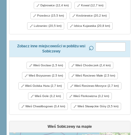
Dąbrowice (12,4 km)
Kowal (12,7 km)
Przedecz (15,5 km)
Krośniewice (20,2 km)
Lubraniec (20,5 km)
Izbica Kujawska (20,8 km)
Zobacz inne miejscowości w pobliżu wsi
Sobiczewy
Wieś Gocław (1,5 km)
Wieś Chodeczek (2,4 km)
Wieś Brzyszewo (2,5 km)
Wieś Rzeżewo Małe (2,5 km)
Wieś Golska Huta (2,7 km)
Wieś Rzeżewo-Morzyce (2,7 km)
Wieś Gole (3,2 km)
Wieś Florkowizna (3,2 km)
Wieś Chwalibogowo (3,4 km)
Wieś Sławęckie Góry (3,5 km)
Wieś Sobiczewy na mapie