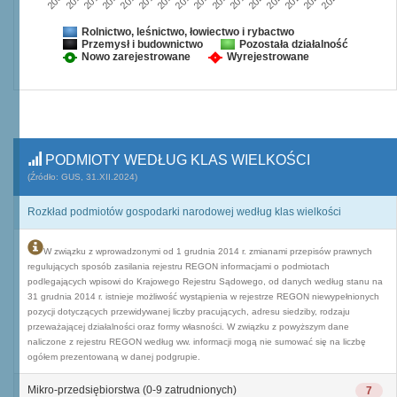
Rolnictwo, leśnictwo, łowiectwo i rybactwo
Przemysł i budownictwo
Pozostała działalność
Nowo zarejestrowane
Wyrejestrowane
PODMIOTY WEDŁUG KLAS WIELKOŚCI
(Źródło: GUS, 31.XII.2024)
Rozkład podmiotów gospodarki narodowej według klas wielkości
W związku z wprowadzonymi od 1 grudnia 2014 r. zmianami przepisów prawnych
regulujących sposób zasilania rejestru REGON informacjami o podmiotach
podlegających wpisowi do Krajowego Rejestru Sądowego, od danych według stanu na
31 grudnia 2014 r. istnieje możliwość wystąpienia w rejestrze REGON niewypełnionych
pozycji dotyczących przewidywanej liczby pracujących, adresu siedziby, rodzaju
przeważającej działalności oraz formy własności. W związku z powyższym dane
naliczone z rejestru REGON według ww. informacji mogą nie sumować się na liczbę
ogółem prezentowaną w danej podgrupie.
Mikro-przedsiębiorstwa (0-9 zatrudnionych)
7