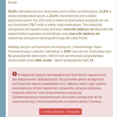
Polski.
56,0%
mieszkańców wsi Sobiczewy jest w wieku produkcyjnym,
21,6%
w
wieku przedprodukcyjnym, a
22,4%
mieszkańców jest w wieku
poprodukcyjnym. Na 100 osób w wieku produkcyjnym przypada we we
wsi Sobiczewy
78,7
osób w wieku nieprodukcyjnym. Ten wskaźnik
obciążenia demograficznego jest więc
znacznie większy od
wkażnika dla
województwa kujawsko-pomorskiego oraz
znacznie większy od
wskażnika obciążenia demograficznego dla całej Polski.
Według danych archiwalnych pochodzących z Narodowego Spisu
Powszechnego Ludności i Mieszkań w
2002
roku we wsi Sobiczewy było
51
gospodarstw domowych. Wśród nich dominowały gospodarstwa
zamieszkałe przez
dwie osoby
- takich gospodarstw było
16
.
Dostępność danych demograficznych jest mocno ograniczona
dla miejscowości statystycznych. Na poziomie gminy dostępnych
jest znacznie więcej wskaźników m.in. aktualny wiek i stan cywilny
mieszkańców, liczba małżeństw i rozwodów, przyrost naturalny,
migracja ludności oraz prognozowana populacja.
Zainteresowanych wspomnianymi obszarami zachęcamy do do
zapoznania się z nimi bezpośrednio na stronie gminy Chodecz.
Gmina Chodecz - demogafia