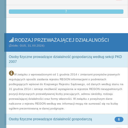
7
RODZAJ PRZEWAŻAJĄCEJ DZIAŁALNOŚCI
(Źródło: GUS, 31.XII.2024)
Osoby fizyczne prowadzące działalność gospodarczą według sekcji PKD
2007
W związku z wprowadzonymi od 1 grudnia 2014 r. zmianami przepisów prawnych
regulujących sposób zasilania rejestru REGON informacjami o podmiotach
podlegających wpisowi do Krajowego Rejestru Sądowego, od danych według stanu na
31 grudnia 2014 r. istnieje możliwość wystąpienia w rejestrze REGON niewypełnionych
pozycji dotyczących przewidywanej liczby pracujących, adresu siedziby, rodzaju
przeważającej działalności oraz formy własności. W związku z powyższym dane
naliczone z rejestru REGON według ww. informacji mogą nie sumować się na liczbę
ogółem prezentowaną w danej podgrupie.
Osoby fizyczne prowadzące działalność gospodarczą
6