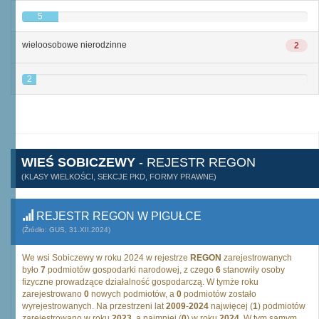
5
wieloosobowe nierodzinne
2
2
WIEŚ SOBICZEWY
- REJESTR REGON
(KLASY WIELKOŚCI, SEKCJE PKD, FORMY PRAWNE)
REJESTR REGON W PIGUŁCE
(Źródło: GUS, 31.XII.2024)
We wsi Sobiczewy w roku 2024 w rejestrze
REGON
zarejestrowanych
było
7
podmiotów gospodarki narodowej, z czego
6
stanowiły osoby
fizyczne prowadzące działalność gospodarczą. W tymże roku
zarejestrowano
0
nowych podmiotów, a
0
podmiotów zostało
wyrejestrowanych. Na przestrzeni lat
2009
-
2024
najwięcej (
1
) podmiotów
zarejestrowano w roku
2023
, a najmniej (
0
) w roku
2024
. W tym samym