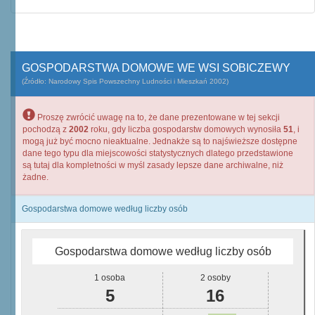
GOSPODARSTWA DOMOWE WE WSI SOBICZEWY
(Źródło: Narodowy Spis Powszechny Ludności i Mieszkań 2002)
Proszę zwrócić uwagę na to, że dane prezentowane w tej sekcji
pochodzą z
2002
roku, gdy liczba gospodarstw domowych wynosiła
51
, i
mogą już być mocno nieaktualne. Jednakże są to najświeższe dostępne
dane tego typu dla miejscowości statystycznych dlatego przedstawione
są tutaj dla kompletności w myśl zasady lepsze dane archiwalne, niż
żadne.
Gospodarstwa domowe według liczby osób
Gospodarstwa domowe według liczby osób
1 osoba
2 osoby
5
16