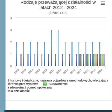
Rodzaje przeważającej działalności w
latach 2012 - 2024
(Źródło: GUS)
4
3
2
1
0
2015
2012
2022
2019
2013
2016
2023
2020
2017
2014
2024
2018
2021
Handel hurtowy i detaliczny; naprawa pojazdów samochodowych, włączając mo
Przetwórstwo przemysłowe
Budownictwo
Opieka zdrowotna i pomoc społeczna
Pozostała działalność