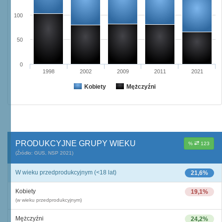
100
50
0
1998
2002
2009
2011
2021
Kobiety
Mężczyźni
PRODUKCYJNE GRUPY WIEKU
%
123
(Źródło: GUS, NSP 2021)
W wieku przedprodukcyjnym (<18 lat)
21,6%
Kobiety
19,1%
(w wieku przedprodukcyjnym)
Mężczyźni
24,2%