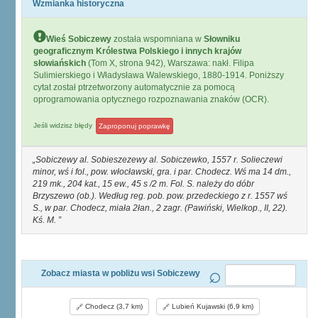
Wzmianka historyczna
Wieś Sobiczewy
została wspomniana w
Słowniku
geograficznym Królestwa Polskiego i innych krajów
słowiańskich
(Tom X, strona 942), Warszawa: nakł. Filipa
Sulimierskiego i Władysława Walewskiego, 1880-1914. Poniższy
cytat został ptrzetworzony automatycznie za pomocą
oprogramowania optycznego rozpoznawania znaków (OCR).
Jeśli widzisz błędy
Zaproponuj poprawkę
Sobiczewy al. Sobieszezewy al. Sobiczewko, 1557 r. Solieczewi
minor, wś i fol., pow. włocławski, gra. i par. Chodecz. Wś ma 14 dm.,
219 mk., 204 kat., 15 ew., 45 s /2 m. Fol. S. należy do dóbr
Brzyszewo (ob.). Według reg. pob. pow. przedeckiego z r. 1557 wś
S., w par. Chodecz, miała 2łan., 2 zagr. (Pawiński, Wielkop., II, 22).
Kś. M.
Zobacz miasta w pobliżu wsi Sobiczewy
Chodecz (3,7 km)
Lubień Kujawski (6,9 km)