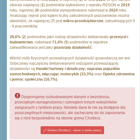
okresie najwięcej (
1
) podmiotów wykreślono z rejestru REGON w
2019
roku, najmniej (
0
) podmiotów wyrejestrowano natomiast w
2024
roku.
Analizując rejestr pod kątem liczby zatrudnionych pracowników można
stwierdzić, że najwięcej (
7
) jest
mikro-przedsiębiorstw
, zatrudniających 0
- 9 pracowników.
28,6%
(
2
) podmiotów jako rodzaj działalności deklarowało
przemysł i
budownictwo
, natomiast
71,4%
(
5
) podmiotów w rejestrze
zakwalifikowana jest jako
pozostała działalność
.
Wśród osób fizycznych prowadzących działalność gospodarczą we wsi
Sobiczewy najczęściej deklarowanymi rodzajami przeważającej
działalności są
Handel hurtowy i detaliczny; naprawa pojazdów
samochodowych, włączając motocykle (33.3%)
oraz
Opieka zdrowotna
i pomoc społeczna (16.7%)
.
Dysponujemy rozbudowanymi danymi o bezrobociu,
przeciętnym wynagrodzeniu i szeregiem innych wskaźników
związanych z rynkiem pracy. Niestety dane te nie są dostępne dla
poszczególnych miejscowości, ale zachęcamy do do zapoznania
się z nimi bezpośrednio na stronie gminy Chodecz.
Gmina Chodecz - dane o rynku pracy