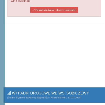
włocławskiego.
Powiat włocławski - dane o pojazdach
WYPADKI DROGOWE WE WSI SOBICZEWY
(Źródło: Systemu Ewidencji Wypadków i Kolizji (SEWiK), 31.XII.2024)