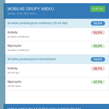
MOBILNE GRUPY WIEKU
%
123
(Źródło: GUS, NSP 2021)
W wieku produkcyjnym mobilnym (18-44 lata)
56,0%
Kobiety
61,3%
(w wieku mobilnym)
Mężczyźni
52,3%
(w wieku mobilnym)
W wieku produkcyjnym niemobilnym
44,0%
Kobiety
38,7%
(45-59 lat)
Mężczyźni
47,7%
(45-64 lata)