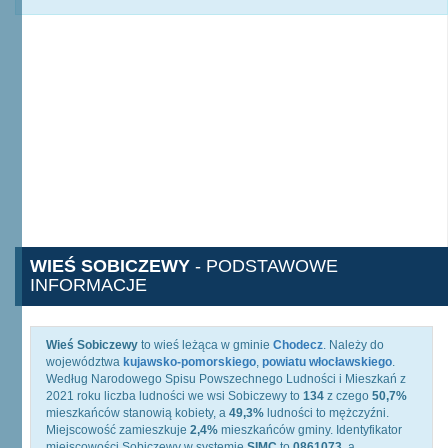
WIEŚ SOBICZEWY
- PODSTAWOWE
INFORMACJE
Wieś Sobiczewy
to wieś leżąca w gminie
Chodecz
. Należy do
województwa
kujawsko-pomorskiego
,
powiatu włocławskiego
.
Według Narodowego Spisu Powszechnego Ludności i Mieszkań z
2021 roku liczba ludności we wsi Sobiczewy to
134
z czego
50,7%
mieszkańców stanowią kobiety, a
49,3%
ludności to mężczyźni.
Miejscowość zamieszkuje
2,4%
mieszkańców gminy. Identyfikator
miejscowości Sobiczewy w systemie
SIMC
to
0861073
, a