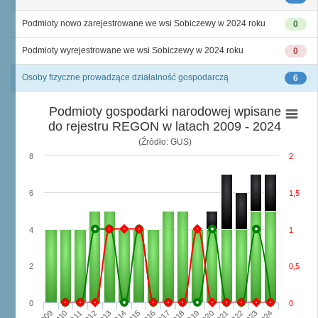
Podmioty nowo zarejestrowane we wsi Sobiczewy w 2024 roku
0
Podmioty wyrejestrowane we wsi Sobiczewy w 2024 roku
0
Osoby fizyczne prowadzące działalność gospodarczą
6
Podmioty gospodarki narodowej wpisane
do rejestru REGON w latach 2009 - 2024
(Źródło: GUS)
8
2
6
1,5
4
1
2
0,5
0
0
2009
2010
2011
2012
2013
2014
2015
2016
2017
2018
2019
2020
2021
2022
2023
2024