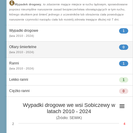
Wypadek drogowy
, to zdarzenie mające miejsce w ruchu lądowym, spowodowane
poprzez nieumyślne naruszenie zasad bezpieczeństwa obowiązujących w tym ruchu,
którego skutkiem jest śmierć jednego z uczestników lub obrażenia ciała powodujące
naruszenie czynności narządu ciała lub rozstrój zdrowia trwające dłużej niż 7 dni.
Wypadki drogowe
1
(lata 2010 - 2024)
Ofiary śmiertelne
0
(lata 2010 - 2024)
Ranni
1
(lata 2010 - 2024)
Lekko ranni
1
Ciężko ranni
0
Wypadki drogowe we wsi Sobiczewy w
latach 2010 - 2024
(Źródło: SEWiK)
2
4