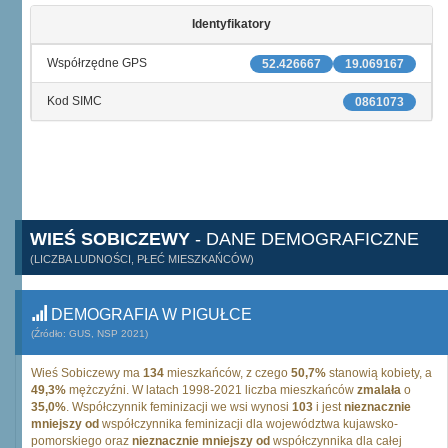
Identyfikatory
Współrzędne GPS
52.426667
19.069167
Kod SIMC
0861073
WIEŚ SOBICZEWY
- DANE DEMOGRAFICZNE
(LICZBA LUDNOŚCI, PŁEĆ MIESZKAŃCÓW)
DEMOGRAFIA W PIGUŁCE
(Źródło: GUS, NSP 2021)
Wieś Sobiczewy ma
134
mieszkańców, z czego
50,7%
stanowią kobiety, a
49,3%
mężczyźni. W latach 1998-2021 liczba mieszkańców
zmalała
o
35,0%
. Współczynnik feminizacji we wsi wynosi
103
i jest
nieznacznie
mniejszy od
współczynnika feminizacji dla województwa kujawsko-
pomorskiego oraz
nieznacznie mniejszy od
współczynnika dla całej