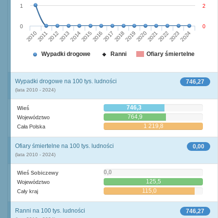
1
2
0
0
2010
2015
2020
2013
2018
2023
2011
2016
2021
2014
2019
2024
2012
2017
2022
Wypadki drogowe
Ranni
Ofiary śmiertelne
Wypadki drogowe na 100 tys. ludności
746,27
(lata 2010 - 2024)
746,3
Wieś
764,9
Województwo
1 219,8
Cała Polska
Ofiary śmiertelne na 100 tys. ludności
0,00
(lata 2010 - 2024)
0,0
Wieś Sobiczewy
125,5
Województwo
115,0
Cały kraj
Ranni na 100 tys. ludności
746,27