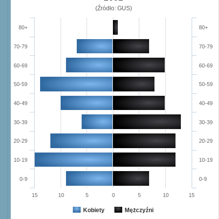
(Źródło: GUS)
80+
80+
70-79
70-79
60-69
60-69
50-59
50-59
40-49
40-49
30-39
30-39
20-29
20-29
10-19
10-19
0-9
0-9
15
10
5
0
5
10
15
Kobiety
Mężczyźni