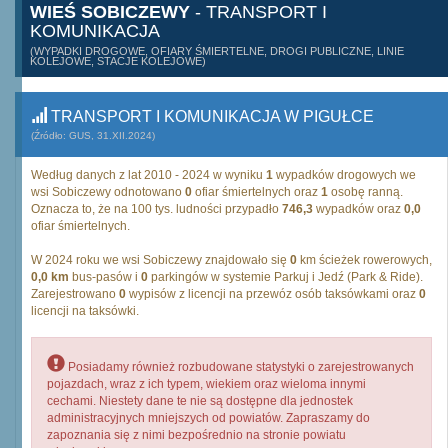
WIEŚ SOBICZEWY
- TRANSPORT I
KOMUNIKACJA
(WYPADKI DROGOWE, OFIARY ŚMIERTELNE, DROGI PUBLICZNE, LINIE
KOLEJOWE, STACJE KOLEJOWE)
TRANSPORT I KOMUNIKACJA W PIGUŁCE
(Źródło: GUS, 31.XII.2024)
Według danych z lat 2010 - 2024 w wyniku
1
wypadków drogowych we
wsi Sobiczewy odnotowano
0
ofiar śmiertelnych oraz
1
osobę ranną.
Oznacza to, że na 100 tys. ludności przypadło
746,3
wypadków oraz
0,0
ofiar śmiertelnych.
W 2024 roku we wsi Sobiczewy znajdowało się
0
km ścieżek rowerowych,
0,0 km
bus-pasów i
0
parkingów w systemie Parkuj i Jedź (Park & Ride).
Zarejestrowano
0
wypisów z licencji na przewóz osób taksówkami oraz
0
licencji na taksówki.
Posiadamy również rozbudowane statystyki o zarejestrowanych
pojazdach, wraz z ich typem, wiekiem oraz wieloma innymi
cechami. Niestety dane te nie są dostępne dla jednostek
administracyjnych mniejszych od powiatów. Zapraszamy do
zapoznania się z nimi bezpośrednio na stronie powiatu