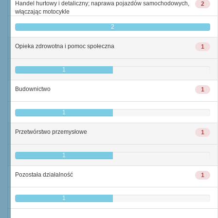
Handel hurtowy i detaliczny; naprawa pojazdów samochodowych,
2
włączając motocykle
2
Opieka zdrowotna i pomoc społeczna
1
1
Budownictwo
1
1
Przetwórstwo przemysłowe
1
1
Pozostała działalność
1
1