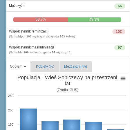
Mężczyźni
66
50,7%
49,3%
Współczynnik feminizacji
103
(Na każdych
100
mężczyzn przypada
103
kobiet)
Współczynnik maskulinizacji
97
(Na każde
100
kobiet przypada
97
mężczyzn)
Ogółem
Kobiety (%)
Mężczyźni (%)
Populacja - Wieś Sobiczewy na przestrzeni
lat
(Źródło: GUS)
250
200
150