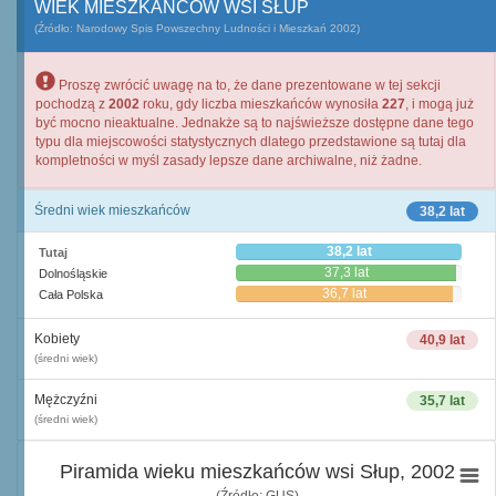
WIEK MIESZKAŃCÓW WSI SŁUP
(Źródło: Narodowy Spis Powszechny Ludności i Mieszkań 2002)
Proszę zwrócić uwagę na to, że dane prezentowane w tej sekcji
pochodzą z
2002
roku, gdy liczba mieszkańców wynosiła
227
, i mogą już
być mocno nieaktualne. Jednakże są to najświeższe dostępne dane tego
typu dla miejscowości statystycznych dlatego przedstawione są tutaj dla
kompletności w myśl zasady lepsze dane archiwalne, niż żadne.
Średni wiek mieszkańców
38,2 lat
38,2 lat
Tutaj
37,3 lat
Dolnośląskie
36,7 lat
Cała Polska
Kobiety
40,9 lat
(średni wiek)
Mężczyźni
35,7 lat
(średni wiek)
Piramida wieku mieszkańców wsi Słup, 2002
(Źródło: GUS)