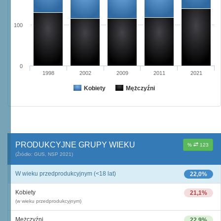
100
0
1998
2002
2009
2011
2021
Kobiety
Mężczyźni
PRODUKCYJNE GRUPY WIEKU
%
123
(Źródło: GUS, NSP 2021)
W wieku przedprodukcyjnym (<18 lat)
22,0%
Kobiety
21,1%
(w wieku przedprodukcyjnym)
Mężczyźni
22,9%