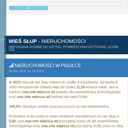
13
WIEŚ SŁUP
- NIERUCHOMOŚCI
(MIESZKANIA ODDANE DO UŻYTKU, POWIERZCHNIA UŻYTKOWA, LICZBA
IZB)
NIERUCHOMOŚCI W PIGUŁCE
(Źródło: GUS, 31.XII.2022)
W
2022
roku we wsi Słup oddano do użytku
3
mieszkania. Na każdych
1000 mieszkańców oddano więc do użytku
11,19
nowych lokali. Jest to
wartość
znacznie większa od
wartości dla województwa dolnośląskiego
oraz
znacznie większa od
średniej dla całej Polski.
100,0%
mieszkań zostało przeznaczonych na cele indywidualne.
Przeciętna liczba pokoi w nowo oddanych mieszkaniach we wsi Słup to
5,00
i jest
znacznie większa od
przeciętnej liczby izb dla województwa
dolnośląskiego oraz
znacznie większa od
przeciętnej liczby pokoi w całej