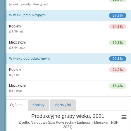
(w wieku przedprodukcyjnym)
W wieku produkcyjnym
57,8%
Kobiety
54,7%
(18-59 lat)
Mężczyźni
60,7%
(18-64 lata)
W wieku poprodukcyjnym
20,1%
Kobiety
24,2%
(59+ lat)
Mężczyźni
16,4%
(64+ lata)
Ogółem
Kobiety
Mężczyźni
Produkcyjne grupy wieku, 2021
(Źródło: Narodowy Spis Powszechny Ludności i Mieszkań, NSP
2021)