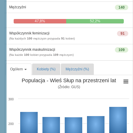
Mężczyźni
140
47,8%
52,2%
Współczynnik feminizacji
91
(Na każdych
100
mężczyzn przypada
91
kobiet)
Współczynnik maskulinizacji
109
(Na każde
100
kobiet przypada
109
mężczyzn)
Ogółem
Kobiety (%)
Mężczyźni (%)
Populacja - Wieś Słup na przestrzeni lat
(Źródło: GUS)
300
200