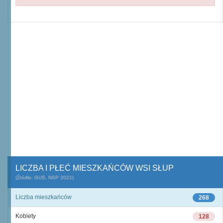
LICZBA I PŁEĆ MIESZKAŃCÓW WSI SŁUP
(Źródło: GUS, NSP 2021)
Liczba mieszkańców
268
Kobiety
128