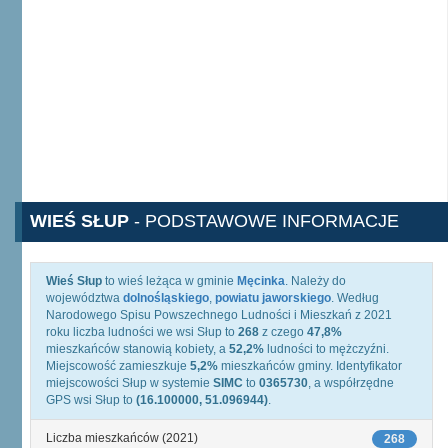
WIEŚ SŁUP
- PODSTAWOWE INFORMACJE
Wieś Słup
to wieś leżąca w gminie
Męcinka
. Należy do
województwa
dolnośląskiego
,
powiatu jaworskiego
. Według
Narodowego Spisu Powszechnego Ludności i Mieszkań z 2021
roku liczba ludności we wsi Słup to
268
z czego
47,8%
mieszkańców stanowią kobiety, a
52,2%
ludności to mężczyźni.
Miejscowość zamieszkuje
5,2%
mieszkańców gminy. Identyfikator
miejscowości Słup w systemie
SIMC
to
0365730
, a współrzędne
GPS wsi Słup to
(16.100000, 51.096944)
.
Liczba mieszkańców (2021)
268