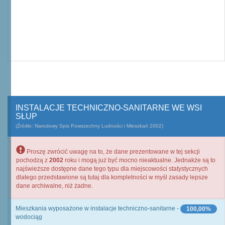
INSTALACJE TECHNICZNO-SANITARNE WE WSI
SŁUP
(Źródło: Narodowy Spis Powszechny Ludności i Mieszkań 2002)
Proszę zwrócić uwagę na to, że dane prezentowane w tej sekcji
pochodzą z
2002
roku i mogą już być mocno nieaktualne. Jednakże są to
najświeższe dostępne dane tego typu dla miejscowości statystycznych
dlatego przedstawione są tutaj dla kompletności w myśl zasady lepsze
dane archiwalne, niż żadne.
Mieszkania wyposażone w instalacje techniczno-sanitarne -
100,00%
wodociąg