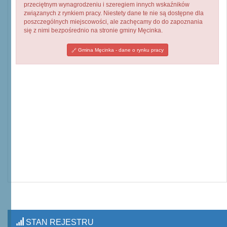
przeciętnym wynagrodzeniu i szeregiem innych wskaźników
związanych z rynkiem pracy. Niestety dane te nie są dostępne dla
poszczególnych miejscowości, ale zachęcamy do do zapoznania
się z nimi bezpośrednio na stronie gminy Męcinka.
Gmina Męcinka - dane o rynku pracy
STAN REJESTRU