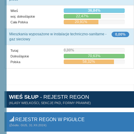
36,84%
Wieś
22,47%
woj. dolnośląskie
20,91%
Cała Polska
Mieszkania wyposażone w instalacje techniczno-sanitarne -
0,00%
gaz sieciowy
0,00%
Tutaj
70,63%
Dolnośląskie
58,32%
Polska
WIEŚ SŁUP
- REJESTR REGON
(KLASY WIELKOŚCI, SEKCJE PKD, FORMY PRAWNE)
REJESTR REGON W PIGUŁCE
(Źródło: GUS, 31.XII.2024)