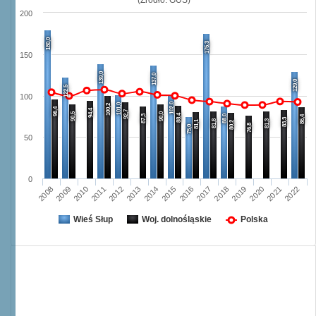
200
180,0
175,3
150
139,0
137,0
129,0
122,5
100
102,0
101,0
100,2
96,4
94,4
92,7
90,5
90,0
88,4
87,3
88,0
86,4
83,3
81,8
81,3
81,1
80,2
76,8
75,0
50
0
2011
2018
2022
2014
2010
2017
2021
2013
2009
2016
2020
2012
2008
2015
2019
Wieś Słup
Woj. dolnośląskie
Polska