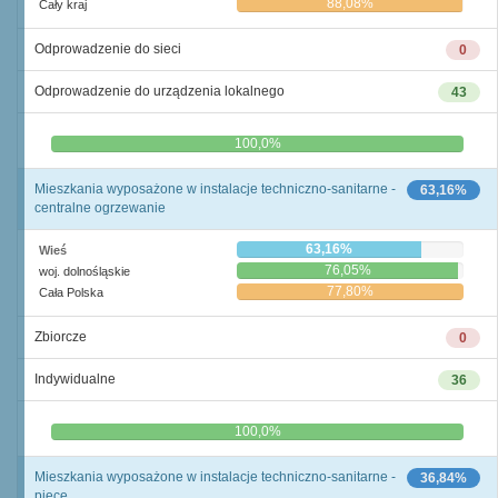
88,08%
Cały kraj
Odprowadzenie do sieci
0
Odprowadzenie do urządzenia lokalnego
43
0,0%
100,0%
Mieszkania wyposażone w instalacje techniczno-sanitarne -
63,16%
centralne ogrzewanie
63,16%
Wieś
76,05%
woj. dolnośląskie
77,80%
Cała Polska
Zbiorcze
0
Indywidualne
36
0,0%
100,0%
Mieszkania wyposażone w instalacje techniczno-sanitarne -
36,84%
piece