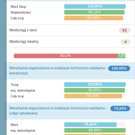
100,00%
Wieś Słup
98,11%
Województwo
95,62%
Cały kraj
Wodociąg z sieci
53
Wodociąg lokalny
4
93,0%
7,0%
Mieszkania wyposażone w instalacje techniczno-sanitarne -
100,00%
kanalizacja
100,00%
Tutaj
98,65%
woj. dolnośląskie
94,20%
Cały kraj
Mieszkania wyposażone w instalacje techniczno-sanitarne -
75,44%
ustęp spłukiwany
75,44%
Wieś
88,49%
woj. dolnośląskie