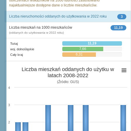
obliczeniach wskaźników na 1000 ludności zastosowano
najaktualniejsze dostępne dane o liczbie mieszkańców.
Liczba nieruchomości oddanych do użytkowania w 2022 roku
3
Liczba mieszkań na 1000 mieszkańców
11,19
(oddanych do użytkowania w 2022 roku)
11,19
Tutaj
7,66
woj. dolnośląskie
6,31
Cały kraj
Liczba mieszkań oddanych do użytku w
latach 2008-2022
(Źródło: GUS)
4
3
2