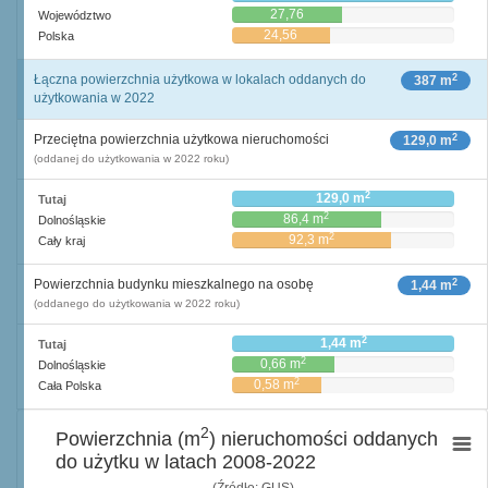
27,76
Województwo
24,56
Polska
2
Łączna powierzchnia użytkowa w lokalach oddanych do
387 m
użytkowania w 2022
2
Przeciętna powierzchnia użytkowa nieruchomości
129,0 m
(oddanej do użytkowania w 2022 roku)
2
129,0 m
Tutaj
2
86,4 m
Dolnośląskie
2
92,3 m
Cały kraj
2
Powierzchnia budynku mieszkalnego na osobę
1,44 m
(oddanego do użytkowania w 2022 roku)
2
1,44 m
Tutaj
2
0,66 m
Dolnośląskie
2
0,58 m
Cała Polska
2
Powierzchnia (m
) nieruchomości oddanych
do użytku w latach 2008-2022
(Źródło: GUS)