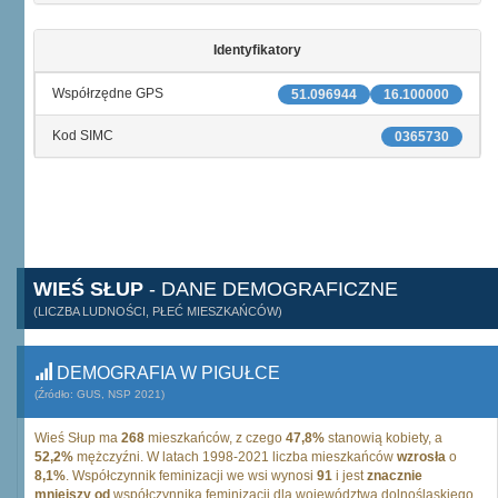
Identyfikatory
Współrzędne GPS
51.096944
16.100000
Kod SIMC
0365730
WIEŚ SŁUP
- DANE DEMOGRAFICZNE
(LICZBA LUDNOŚCI, PŁEĆ MIESZKAŃCÓW)
DEMOGRAFIA W PIGUŁCE
(Źródło: GUS, NSP 2021)
Wieś Słup ma
268
mieszkańców, z czego
47,8%
stanowią kobiety, a
52,2%
mężczyźni. W latach 1998-2021 liczba mieszkańców
wzrosła
o
8,1%
. Współczynnik feminizacji we wsi wynosi
91
i jest
znacznie
mniejszy od
współczynnika feminizacji dla województwa dolnośląskiego