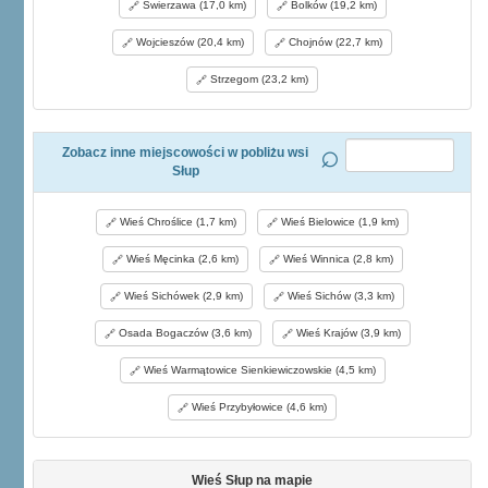
Świerzawa (17,0 km)
Bolków (19,2 km)
Wojcieszów (20,4 km)
Chojnów (22,7 km)
Strzegom (23,2 km)
Zobacz inne miejscowości w pobliżu wsi
Słup
Wieś Chroślice (1,7 km)
Wieś Bielowice (1,9 km)
Wieś Męcinka (2,6 km)
Wieś Winnica (2,8 km)
Wieś Sichówek (2,9 km)
Wieś Sichów (3,3 km)
Osada Bogaczów (3,6 km)
Wieś Krajów (3,9 km)
Wieś Warmątowice Sienkiewiczowskie (4,5 km)
Wieś Przybyłowice (4,6 km)
Wieś Słup na mapie