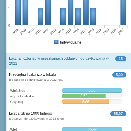
1
0
2014
2012
2013
2011
2010
2008
2009
2022
2021
2019
2020
2018
2017
2015
2016
Indywidualne
Łączna liczba izb w mieszkaniach oddanych do użytkowania w
15
2022
Przeciętna liczba izb w lokalu
5,00
(oddanego do użytkowania w 2022 roku)
5,00
Wieś Słup
3,62
woj. dolnośląskie
3,89
Cały kraj
Liczba izb na 1000 ludności
55,97
(oddanych do użytkowania w 2022 roku)
55,97
Wieś