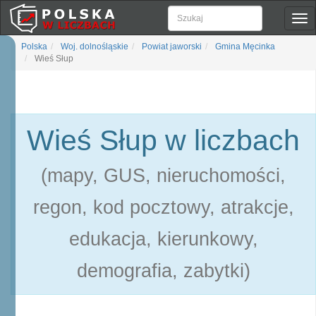
Pok
naw
Polska
Woj. dolnośląskie
Powiat jaworski
Gmina Męcinka
Wieś Słup
Wieś Słup w liczbach
(mapy, GUS, nieruchomości,
regon, kod pocztowy, atrakcje,
edukacja, kierunkowy,
demografia, zabytki)