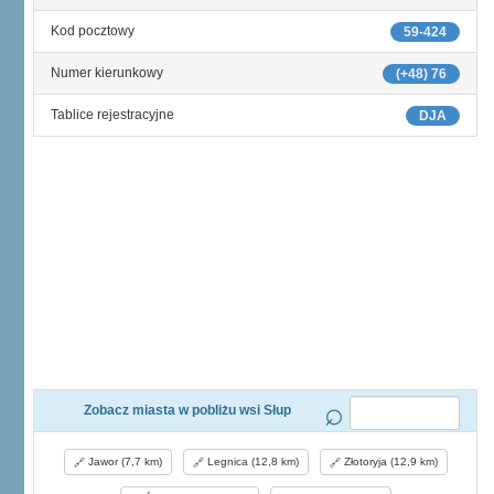
Kod pocztowy
59-424
Numer kierunkowy
(+48) 76
Tablice rejestracyjne
DJA
Zobacz miasta w pobliżu wsi Słup
Jawor (7,7 km)
Legnica (12,8 km)
Złotoryja (12,9 km)