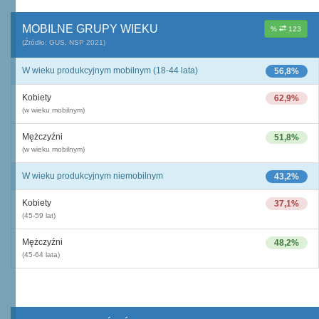
MOBILNE GRUPY WIEKU
%
123
(Źródło: GUS, NSP 2021)
W wieku produkcyjnym mobilnym (18-44 lata)
56,8%
Kobiety
62,9%
(w wieku mobilnym)
Mężczyźni
51,8%
(w wieku mobilnym)
W wieku produkcyjnym niemobilnym
43,2%
Kobiety
37,1%
(45-59 lat)
Mężczyźni
48,2%
(45-64 lata)