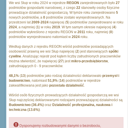
We wsi Słup w roku 2024 w rejestrze
REGON
zarejestrowanych było
27
podmiotów gospodarki narodowej, z czego
22
stanowiły osoby fizyczne
prowadzące działalność gospodarczą. W tymże roku zarejestrowano
5
nowych podmiotów, a
0
podmiotów zostało wyrejestrowanych. Na
przestrzeni lat
2009
-
2024
najwięcej (
5
) podmiotów zarejestrowano w roku
2024
, a najmniej (
1
) w roku
2019
. W tym samym okresie najwięcej (
4
)
podmiotów wykreślono z rejestru REGON w
2011
roku, najmniej (
0
)
podmiotów wyrejestrowano natomiast w
2024
roku.
Według danych z rejestru REGON wśród podmiotów posiadających
osobowość prawną we wsi Słup najwięcej (
2
) jest stanowiących
spólki
cywilne
. Analizując rejestr pod kątem liczby zatrudnionych pracowników
można stwierdzić, że najwięcej (
27
) jest
mikro-przedsiębiorstw
,
zatrudniających 0 - 9 pracowników.
48,1%
(
13
) podmiotów jako rodzaj działalności deklarowało
przemysł i
budownictwo
, natomiast
51,9%
(
14
) podmiotów w rejestrze
zakwalifikowana jest jako
pozostała działalność
.
Wśród osób fizycznych prowadzących działalność gospodarczą we wsi
Słup najczęściej deklarowanymi rodzajami przeważającej działalności są
Budownictwo (36.4%)
oraz
Działalność profesjonalna, naukowa i
techniczna (13.6%)
.
Dysponujemy rozbudowanymi danymi o bezrobociu,