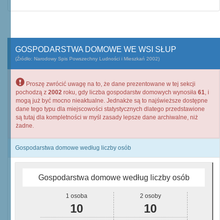
GOSPODARSTWA DOMOWE WE WSI SŁUP
(Źródło: Narodowy Spis Powszechny Ludności i Mieszkań 2002)
Proszę zwrócić uwagę na to, że dane prezentowane w tej sekcji
pochodzą z
2002
roku, gdy liczba gospodarstw domowych wynosiła
61
, i
mogą już być mocno nieaktualne. Jednakże są to najświeższe dostępne
dane tego typu dla miejscowości statystycznych dlatego przedstawione
są tutaj dla kompletności w myśl zasady lepsze dane archiwalne, niż
żadne.
Gospodarstwa domowe według liczby osób
Gospodarstwa domowe według liczby osób
1 osoba
2 osoby
10
10