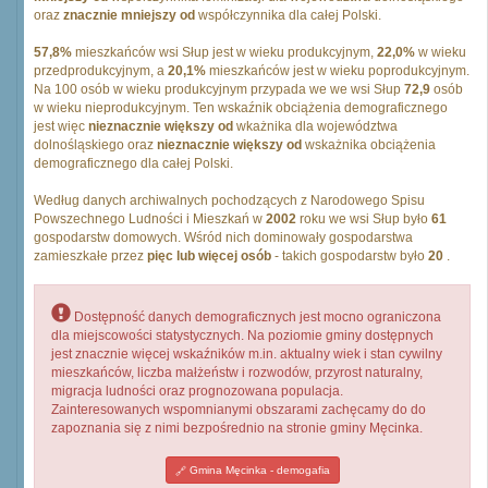
oraz
znacznie mniejszy od
współczynnika dla całej Polski.
57,8%
mieszkańców wsi Słup jest w wieku produkcyjnym,
22,0%
w wieku
przedprodukcyjnym, a
20,1%
mieszkańców jest w wieku poprodukcyjnym.
Na 100 osób w wieku produkcyjnym przypada we we wsi Słup
72,9
osób
w wieku nieprodukcyjnym. Ten wskaźnik obciążenia demograficznego
jest więc
nieznacznie większy od
wkażnika dla województwa
dolnośląskiego oraz
nieznacznie większy od
wskażnika obciążenia
demograficznego dla całej Polski.
Według danych archiwalnych pochodzących z Narodowego Spisu
Powszechnego Ludności i Mieszkań w
2002
roku we wsi Słup było
61
gospodarstw domowych. Wśród nich dominowały gospodarstwa
zamieszkałe przez
pięc lub więcej osób
- takich gospodarstw było
20
.
Dostępność danych demograficznych jest mocno ograniczona
dla miejscowości statystycznych. Na poziomie gminy dostępnych
jest znacznie więcej wskaźników m.in. aktualny wiek i stan cywilny
mieszkańców, liczba małżeństw i rozwodów, przyrost naturalny,
migracja ludności oraz prognozowana populacja.
Zainteresowanych wspomnianymi obszarami zachęcamy do do
zapoznania się z nimi bezpośrednio na stronie gminy Męcinka.
Gmina Męcinka - demogafia