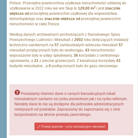
Polsce. Przeciętna powierzchnia użytkowa nieruchomości oddanej do
2
użytkowania w 2022 roku we wsi Słup to
129,00 m
i jest
znacznie
większa od
przeciętnej powierzchni użytkowej dla województwa
dolnośląskiego oraz
znacznie większa od
przeciętnej powierzchni
nieruchomości w całej Polsce.
Według danych archiwalnych pochodzących z Narodowego Spisu
Powszechnego Ludności i Mieszkań z
2002
roku dotyczących instalacji
techniczno-sanitarnych na
57
zamieszkałych wówczas mieszkań
57
mieszkań przyłączonych było do wodociągu,
43
nieruchomości
wyposażone były w ustęp spłukiwany,
36
korzystało z centralnego
ogrzewania, a
21
z pieców grzewczych. Z kanalizacji korzystały
43
budynki mieszkalne , a
0
podłączonych było do gazu sieciowego.
Posiadamy również dane o cenach transakcyjnych lokali
mieszkalnych zarówno na rynku pierwotnym jak i na rynku wtórnym.
Niestety dane te nie są dostępne dla jednostek administracyjnych
mniejszych od powiatów. Zapraszamy do zapoznania się z nimi
bezpośrednio na stronie powiatu jaworskiego.
Powiat jaworski - ceny transakcyjne mieszkań