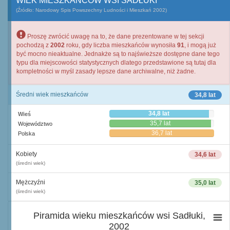
WIEK MIESZKAŃCÓW WSI SADŁUKI
(Źródło: Narodowy Spis Powszechny Ludności i Mieszkań 2002)
Proszę zwrócić uwagę na to, że dane prezentowane w tej sekcji
pochodzą z
2002
roku, gdy liczba mieszkańców wynosiła
91
, i mogą już
być mocno nieaktualne. Jednakże są to najświeższe dostępne dane tego
typu dla miejscowości statystycznych dlatego przedstawione są tutaj dla
kompletności w myśl zasady lepsze dane archiwalne, niż żadne.
Średni wiek mieszkańców
34,8 lat
34,8 lat
Wieś
35,7 lat
Województwo
36,7 lat
Polska
Kobiety
34,6 lat
(średni wiek)
Mężczyźni
35,0 lat
(średni wiek)
Piramida wieku mieszkańców wsi Sadłuki,
2002