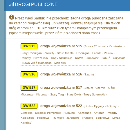
DROGI PUBLICZNE
Przez Wieś Sadłuki nie przechodzi
żadna droga publiczna
zaliczana
do kategorii wojewódzkiej lub wyższej. Poniżej znajduje się lista takich
dróg w promieniu
10 km
wraz z ich typem i kompletnym przebiegiem
(spisem miejscowości, przez które przechodzi dana trasa).
DW 515
droga wojewódzka nr 515
(Susz - Różnowo - Kamieniec -
Stary Dzierzgoń - Zakręty - Stare Miasto - Dzierzgoń - Litewki - Poliksy -
Ramoty - Brzozówka - Tropy Sztumskie - Kalwa - Jurkowice - Łabuń - Grzymała
- Nowa Wieś Malborska - Malbork)
DW 516
droga wojewódzka nr 516
(Sztum)
DW 517
droga wojewódzka nr 517
(Sztum - Czernin - Górki -
Mleczewo - Klecewo - Stary Targ - Stary Dwór - Tropy Sztumskie)
DW 522
droga wojewódzka nr 522
(Górki - Cygusy - Kołoząb -
Cierpięta - Mikołajki Pomorskie - Rumunki - Kamienna - Antonin - Prabuty -
Kołodzieje - Pilichowo - Trumiejki - Jaromierz - Trumieje - Łodygowo - Limża -
Kisielice)