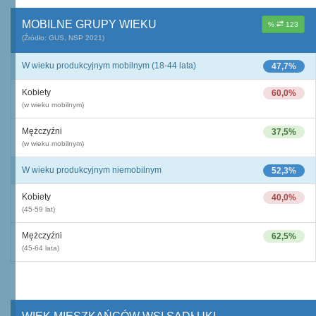
MOBILNE GRUPY WIEKU
%
123
(Źródło: GUS, NSP 2021)
W wieku produkcyjnym mobilnym (18-44 lata)
47,7%
Kobiety
60,0%
(w wieku mobilnym)
Mężczyźni
37,5%
(w wieku mobilnym)
W wieku produkcyjnym niemobilnym
52,3%
Kobiety
40,0%
(45-59 lat)
Mężczyźni
62,5%
(45-64 lata)