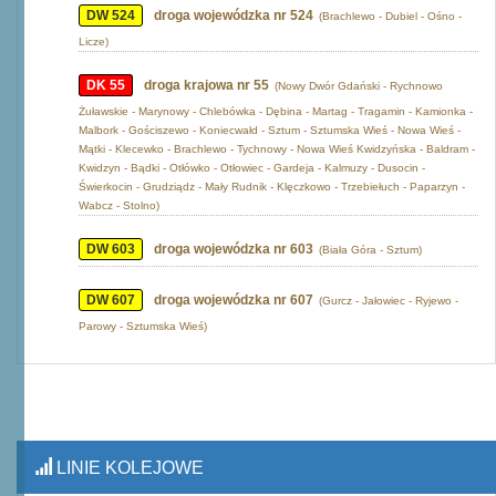
DW 524
droga wojewódzka nr 524
(Brachlewo - Dubiel - Ośno -
Licze)
DK 55
droga krajowa nr 55
(Nowy Dwór Gdański - Rychnowo
Żuławskie - Marynowy - Chlebówka - Dębina - Martag - Tragamin - Kamionka -
Malbork - Gościszewo - Koniecwałd - Sztum - Sztumska Wieś - Nowa Wieś -
Mątki - Klecewko - Brachlewo - Tychnowy - Nowa Wieś Kwidzyńska - Baldram -
Kwidzyn - Bądki - Otłówko - Otłowiec - Gardeja - Kalmuzy - Dusocin -
Świerkocin - Grudziądz - Mały Rudnik - Klęczkowo - Trzebiełuch - Paparzyn -
Wabcz - Stolno)
DW 603
droga wojewódzka nr 603
(Biała Góra - Sztum)
DW 607
droga wojewódzka nr 607
(Gurcz - Jałowiec - Ryjewo -
Parowy - Sztumska Wieś)
LINIE KOLEJOWE