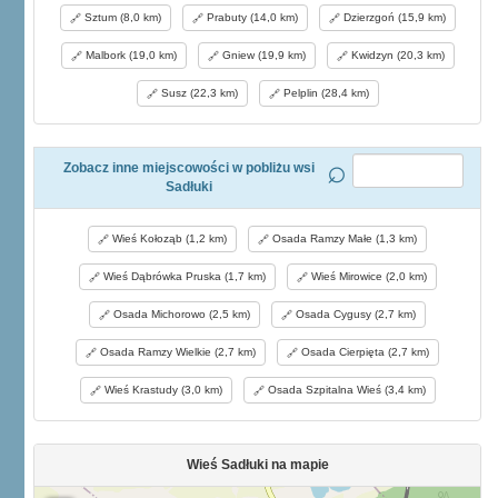
Sztum (8,0 km)
Prabuty (14,0 km)
Dzierzgoń (15,9 km)
Malbork (19,0 km)
Gniew (19,9 km)
Kwidzyn (20,3 km)
Susz (22,3 km)
Pelplin (28,4 km)
Zobacz inne miejscowości w pobliżu wsi
Sadłuki
Wieś Kołoząb (1,2 km)
Osada Ramzy Małe (1,3 km)
Wieś Dąbrówka Pruska (1,7 km)
Wieś Mirowice (2,0 km)
Osada Michorowo (2,5 km)
Osada Cygusy (2,7 km)
Osada Ramzy Wielkie (2,7 km)
Osada Cierpięta (2,7 km)
Wieś Krastudy (3,0 km)
Osada Szpitalna Wieś (3,4 km)
Wieś Sadłuki na mapie