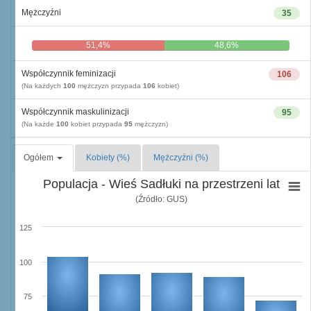
Mężczyźni
35
51,4%
48,6%
Współczynnik feminizacji
106
(Na każdych
100
mężczyzn przypada
106
kobiet)
Współczynnik maskulinizacji
95
(Na każde
100
kobiet przypada
95
mężczyzn)
Ogółem
Kobiety (%)
Mężczyźni (%)
Populacja - Wieś Sadłuki na przestrzeni lat
(Źródło: GUS)
125
100
75