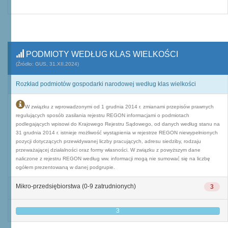
PODMIOTY WEDŁUG KLAS WIELKOŚCI
(Źródło: GUS, 31.XII.2024)
Rozkład podmiotów gospodarki narodowej według klas wielkości
W związku z wprowadzonymi od 1 grudnia 2014 r. zmianami przepisów prawnych
regulujących sposób zasilania rejestru REGON informacjami o podmiotach
podlegających wpisowi do Krajowego Rejestru Sądowego, od danych według stanu na
31 grudnia 2014 r. istnieje możliwość wystąpienia w rejestrze REGON niewypełnionych
pozycji dotyczących przewidywanej liczby pracujących, adresu siedziby, rodzaju
przeważającej działalności oraz formy własności. W związku z powyższym dane
naliczone z rejestru REGON według ww. informacji mogą nie sumować się na liczbę
ogółem prezentowaną w danej podgrupie.
Mikro-przedsiębiorstwa (0-9 zatrudnionych)
3
3