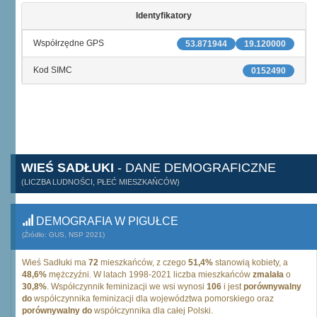
Identyfikatory
Współrzędne GPS
53.871944
19.120000
Kod SIMC
0152490
WIEŚ SADŁUKI
- DANE DEMOGRAFICZNE
(LICZBA LUDNOŚCI, PŁEĆ MIESZKAŃCÓW)
DEMOGRAFIA W PIGUŁCE
(Źródło: GUS, NSP 2021)
Wieś Sadłuki ma
72
mieszkańców, z czego
51,4%
stanowią kobiety, a
48,6%
mężczyźni. W latach 1998-2021 liczba mieszkańców
zmalała
o
30,8%
. Współczynnik feminizacji we wsi wynosi
106
i jest
porównywalny
do
współczynnika feminizacji dla województwa pomorskiego oraz
porównywalny do
współczynnika dla całej Polski.