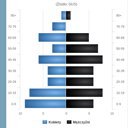
(Źródło: GUS)
80+
80+
70-79
70-79
60-69
60-69
50-59
50-59
40-49
40-49
30-39
30-39
20-29
20-29
10-19
10-19
0-9
0-9
10
5
0
5
10
Kobiety
Mężczyźni