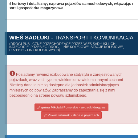
Handel hurtowy i detaliczny; naprawa pojazdów samochodowych, włączając mo
Transport i gospodarka magazynowa
WIEŚ SADŁUKI
- TRANSPORT I KOMUNIKACJA
(DROGI PUBLICZNE PRZECHODZĄCE PRZEZ WIEŚ SADŁUKI I ICH
KATEGORIE, PRZEBIEG DRÓG, LINIE KOLEJOWE, STACJE KOLEJOWE,
PRZEBIEG LINII KOLEJOWYCH)
Posiadamy również rozbudowane statystyki o zarejestrowanych
pojazdach, wraz z ich typem, wiekiem oraz wieloma innymi cechami.
Niestety dane te nie są dostępne dla jednostek administracyjnych
mniejszych od powiatów. Zapraszamy do zapoznania się z nimi
bezpośrednio na stronie powiatu sztumskiego.
gmina Mikołajki Pomorskie - wypadki drogowe
Powiat sztumski - dane o pojazdach