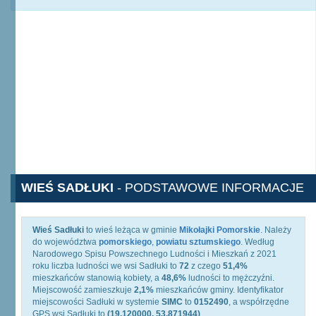
WIEŚ SADŁUKI
- PODSTAWOWE INFORMACJE
Wieś Sadłuki
to wieś leżąca w gminie
Mikołajki Pomorskie
. Należy
do województwa
pomorskiego
,
powiatu sztumskiego
. Według
Narodowego Spisu Powszechnego Ludności i Mieszkań z 2021
roku liczba ludności we wsi Sadłuki to
72
z czego
51,4%
mieszkańców stanowią kobiety, a
48,6%
ludności to mężczyźni.
Miejscowość zamieszkuje
2,1%
mieszkańców gminy. Identyfikator
miejscowości Sadłuki w systemie
SIMC
to
0152490
, a współrzędne
GPS wsi Sadłuki to
(19.120000, 53.871944)
.