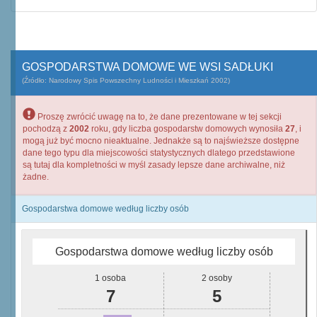
GOSPODARSTWA DOMOWE WE WSI SADŁUKI
(Źródło: Narodowy Spis Powszechny Ludności i Mieszkań 2002)
Proszę zwrócić uwagę na to, że dane prezentowane w tej sekcji
pochodzą z
2002
roku, gdy liczba gospodarstw domowych wynosiła
27
, i
mogą już być mocno nieaktualne. Jednakże są to najświeższe dostępne
dane tego typu dla miejscowości statystycznych dlatego przedstawione
są tutaj dla kompletności w myśl zasady lepsze dane archiwalne, niż
żadne.
Gospodarstwa domowe według liczby osób
Gospodarstwa domowe według liczby osób
1 osoba
2 osoby
7
5