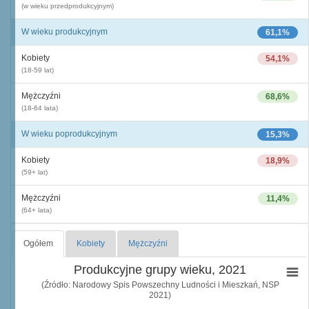
(w wieku przedprodukcyjnym)
W wieku produkcyjnym
61,1%
Kobiety
54,1%
(18-59 lat)
Mężczyźni
68,6%
(18-64 lata)
W wieku poprodukcyjnym
15,3%
Kobiety
18,9%
(59+ lat)
Mężczyźni
11,4%
(64+ lata)
Ogółem
Kobiety
Mężczyźni
Produkcyjne grupy wieku, 2021
(Źródło: Narodowy Spis Powszechny Ludności i Mieszkań, NSP
2021)