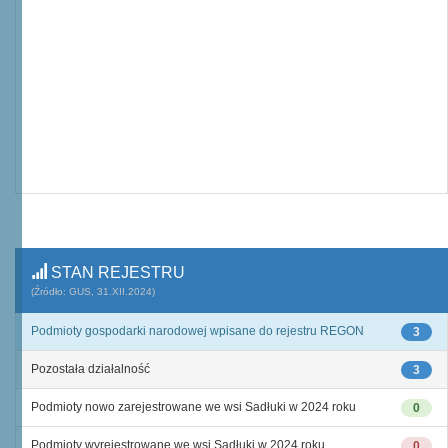
STAN REJESTRU
(Źródło: GUS, 31.XII.2024)
Podmioty gospodarki narodowej wpisane do rejestru REGON
3
Pozostała działalność
3
Podmioty nowo zarejestrowane we wsi Sadłuki w 2024 roku
0
Podmioty wyrejestrowane we wsi Sadłuki w 2024 roku
0