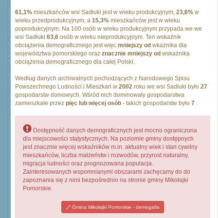
61,1%
mieszkańców wsi Sadłuki jest w wieku produkcyjnym,
23,6%
w
wieku przedprodukcyjnym, a
15,3%
mieszkańców jest w wieku
poprodukcyjnym. Na 100 osób w wieku produkcyjnym przypada we we
wsi Sadłuki
63,6
osób w wieku nieprodukcyjnym. Ten wskaźnik
obciążenia demograficznego jest więc
mniejszy od
wkażnika dla
województwa pomorskiego oraz
znacznie mniejszy od
wskażnika
obciążenia demograficznego dla całej Polski.
Według danych archiwalnych pochodzących z Narodowego Spisu
Powszechnego Ludności i Mieszkań w
2002
roku we wsi Sadłuki było
27
gospodarstw domowych. Wśród nich dominowały gospodarstwa
zamieszkałe przez
pięc lub więcej osób
- takich gospodarstw było
7
.
Dostępność danych demograficznych jest mocno ograniczona
dla miejscowości statystycznych. Na poziomie gminy dostępnych
jest znacznie więcej wskaźników m.in. aktualny wiek i stan cywilny
mieszkańców, liczba małżeństw i rozwodów, przyrost naturalny,
migracja ludności oraz prognozowana populacja.
Zainteresowanych wspomnianymi obszarami zachęcamy do do
zapoznania się z nimi bezpośrednio na stronie gminy Mikołajki
Pomorskie.
Gmina Mikołajki Pomorskie - demogafia