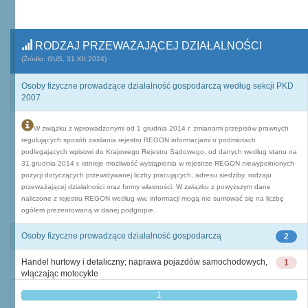
RODZAJ PRZEWAŻAJĄCEJ DZIAŁALNOŚCI
(Źródło: GUS, 31.XII.2024)
Osoby fizyczne prowadzące działalność gospodarczą według sekcji PKD
2007
W związku z wprowadzonymi od 1 grudnia 2014 r. zmianami przepisów prawnych
regulujących sposób zasilania rejestru REGON informacjami o podmiotach
podlegających wpisowi do Krajowego Rejestru Sądowego, od danych według stanu na
31 grudnia 2014 r. istnieje możliwość wystąpienia w rejestrze REGON niewypełnionych
pozycji dotyczących przewidywanej liczby pracujących, adresu siedziby, rodzaju
przeważającej działalności oraz formy własności. W związku z powyższym dane
naliczone z rejestru REGON według ww. informacji mogą nie sumować się na liczbę
ogółem prezentowaną w danej podgrupie.
Osoby fizyczne prowadzące działalność gospodarczą
2
Handel hurtowy i detaliczny; naprawa pojazdów samochodowych,
1
włączając motocykle
1