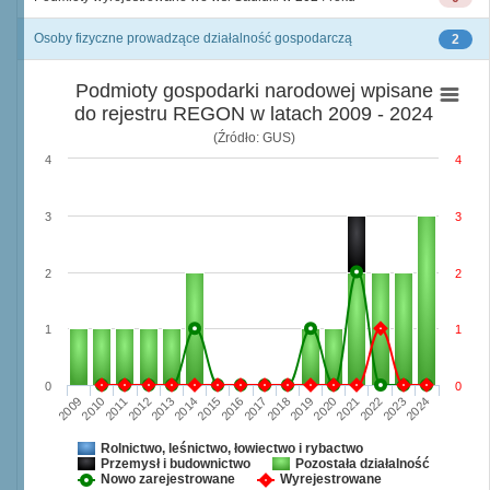
Osoby fizyczne prowadzące działalność gospodarczą
2
Podmioty gospodarki narodowej wpisane
do rejestru REGON w latach 2009 - 2024
(Źródło: GUS)
4
4
3
3
2
2
1
1
0
0
2009
2010
2011
2012
2013
2014
2015
2016
2017
2018
2019
2020
2021
2022
2023
2024
Rolnictwo, leśnictwo, łowiectwo i rybactwo
Przemysł i budownictwo
Pozostała działalność
Nowo zarejestrowane
Wyrejestrowane