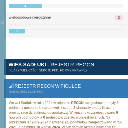
4
wieloosobowe nierodzinne
2
2
WIEŚ SADŁUKI
- REJESTR REGON
(KLASY WIELKOŚCI, SEKCJE PKD, FORMY PRAWNE)
REJESTR REGON W PIGUŁCE
(Źródło: GUS, 31.XII.2024)
We wsi Sadłuki w roku 2024 w rejestrze
REGON
zarejestrowane były
3
podmioty gospodarki narodowej, z czego
2
stanowiły osoby fizyczne
prowadzące działalność gospodarczą. W tymże roku zarejestrowano
0
nowych podmiotów, a
0
podmiotów zostało wyrejestrowanych. Na
przestrzeni lat
2009
-
2024
najwięcej (
2
) podmiotów zarejestrowano w roku
2021
, a najmniej (
0
) w roku
2024
. W tym samym okresie najwięcej (
1
)