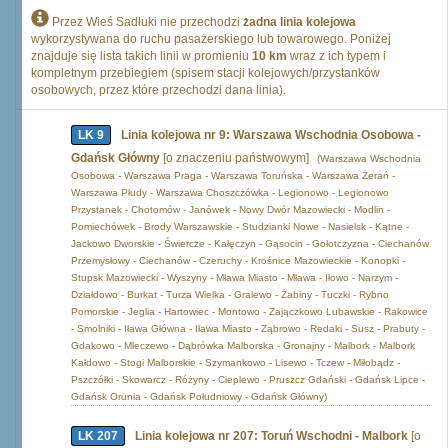
Przez Wieś Sadłuki nie przechodzi
żadna linia kolejowa
wykorzystywana do ruchu pasażerskiego lub towarowego. Poniżej
znajduje się lista takich linii w promieniu
10 km
wraz z ich typem i
kompletnym przebiegiem (spisem stacji kolejowych/przystanków
osobowych, przez które przechodzi dana linia).
LK 9
Linia kolejowa nr 9: Warszawa Wschodnia Osobowa -
Gdańsk Główny
[o znaczeniu państwowym]
(Warszawa Wschodnia
Osobowa - Warszawa Praga - Warszawa Toruńska - Warszawa Żerań -
Warszawa Płudy - Warszawa Choszczówka - Legionowo - Legionowo
Przystanek - Chotomów - Janówek - Nowy Dwór Mazowiecki - Modlin -
Pomiechówek - Brody Warszawskie - Studzianki Nowe - Nasielsk - Kątne -
Jackowo Dworskie - Świercze - Kałęczyn - Gąsocin - Gołotczyzna - Ciechanów
Przemysłowy - Ciechanów - Czeruchy - Krośnice Mazowieckie - Konopki -
Stupsk Mazowiecki - Wyszyny - Mława Miasto - Mława - Iłowo - Narzym -
Działdowo - Burkat - Turza Wielka - Gralewo - Żabiny - Tuczki - Rybno
Pomorskie - Jeglia - Hartowiec - Montowo - Zajączkowo Lubawskie - Rakowice
- Smolniki - Iława Główna - Iława Miasto - Ząbrowo - Redaki - Susz - Prabuty -
Gdakowo - Mleczewo - Dąbrówka Malborska - Gronajny - Malbork - Malbork
Kałdowo - Stogi Malborskie - Szymankowo - Lisewo - Tczew - Miłobądz -
Pszczółki - Skowarcz - Różyny - Cieplewo - Pruszcz Gdański - Gdańsk Lipce -
Gdańsk Orunia - Gdańsk Południowy - Gdańsk Główny)
LK 207
Linia kolejowa nr 207: Toruń Wschodni - Malbork
[o