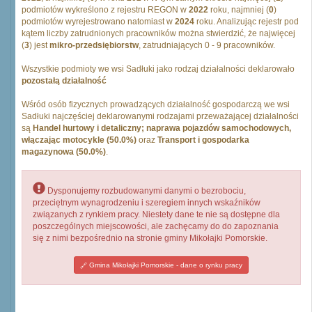
podmiotów wykreślono z rejestru REGON w
2022
roku, najmniej (
0
)
podmiotów wyrejestrowano natomiast w
2024
roku. Analizując rejestr pod
kątem liczby zatrudnionych pracowników można stwierdzić, że najwięcej
(
3
) jest
mikro-przedsiębiorstw
, zatrudniających 0 - 9 pracowników.
Wszystkie podmioty we wsi Sadłuki jako rodzaj działalności deklarowało
pozostałą działalność
Wśród osób fizycznych prowadzących działalność gospodarczą we wsi
Sadłuki najczęściej deklarowanymi rodzajami przeważającej działalności
są
Handel hurtowy i detaliczny; naprawa pojazdów samochodowych,
włączając motocykle (50.0%)
oraz
Transport i gospodarka
magazynowa (50.0%)
.
Dysponujemy rozbudowanymi danymi o bezrobociu,
przeciętnym wynagrodzeniu i szeregiem innych wskaźników
związanych z rynkiem pracy. Niestety dane te nie są dostępne dla
poszczególnych miejscowości, ale zachęcamy do do zapoznania
się z nimi bezpośrednio na stronie gminy Mikołajki Pomorskie.
Gmina Mikołajki Pomorskie - dane o rynku pracy