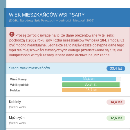
WIEK MIESZKAŃCÓW WSI PSARY
(Źródło: Narodowy Spis Powszechny Ludności i Mieszkań 2002)
Proszę zwrócić uwagę na to, że dane prezentowane w tej sekcji
pochodzą z
2002
roku, gdy liczba mieszkańców wynosiła
184
, i mogą już
być mocno nieaktualne. Jednakże są to najświeższe dostępne dane tego
typu dla miejscowości statystycznych dlatego przedstawione są tutaj dla
kompletności w myśl zasady lepsze dane archiwalne, niż żadne.
Średni wiek mieszkańców
33,4 lat
33,4 lat
Wieś Psary
35,8 lat
Wielkopolskie
36,7 lat
Polska
Kobiety
34,4 lat
(średni wiek)
Mężczyźni
32,6 lat
(średni wiek)