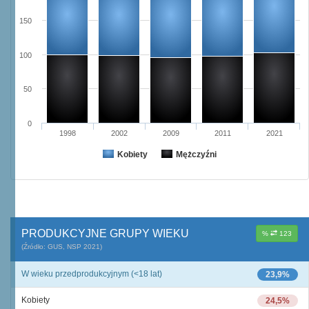
150
100
50
0
1998
2002
2009
2011
2021
Kobiety
Mężczyźni
PRODUKCYJNE GRUPY WIEKU
%
123
(Źródło: GUS, NSP 2021)
W wieku przedprodukcyjnym (<18 lat)
23,9%
Kobiety
24,5%