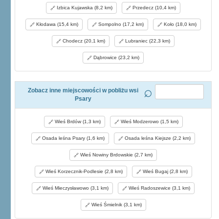
Izbica Kujawska (8,2 km)
Przedecz (10,4 km)
Kłodawa (15,4 km)
Sompolno (17,2 km)
Koło (18,0 km)
Chodecz (20,1 km)
Lubraniec (22,3 km)
Dąbrowice (23,2 km)
Zobacz inne miejscowości w pobliżu wsi
Psary
Wieś Brdów (1,3 km)
Wieś Modzerowo (1,5 km)
Osada leśna Psary (1,6 km)
Osada leśna Kiejsze (2,2 km)
Wieś Nowiny Brdowskie (2,7 km)
Wieś Korzecznik-Podlesie (2,8 km)
Wieś Bugaj (2,8 km)
Wieś Mieczysławowo (3,1 km)
Wieś Radoszewice (3,1 km)
Wieś Śmielnik (3,1 km)