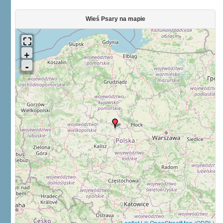
Wieś Psary na mapie
Leaflet
|
© OpenStreetMap (ODBL)