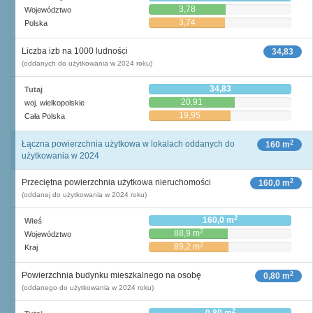
3,78
Województwo
3,74
Polska
Liczba izb na 1000 ludności
34,83
(oddanych do użytkowania w 2024 roku)
34,83
Tutaj
20,91
woj. wielkopolskie
19,95
Cała Polska
2
Łączna powierzchnia użytkowa w lokalach oddanych do
160 m
użytkowania w 2024
2
Przeciętna powierzchnia użytkowa nieruchomości
160,0 m
(oddanej do użytkowania w 2024 roku)
2
160,0 m
Wieś
2
88,9 m
Województwo
2
89,2 m
Kraj
2
Powierzchnia budynku mieszkalnego na osobę
0,80 m
(oddanego do użytkowania w 2024 roku)
2