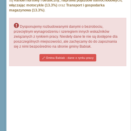
są
Handel hurtowy i detaliczny; naprawa pojazdów samochodowych,
włączając motocykle (13.3%)
oraz
Transport i gospodarka
magazynowa (13.3%)
.
Dysponujemy rozbudowanymi danymi o bezrobociu,
przeciętnym wynagrodzeniu i szeregiem innych wskaźników
związanych z rynkiem pracy. Niestety dane te nie są dostępne dla
poszczególnych miejscowości, ale zachęcamy do do zapoznania
się z nimi bezpośrednio na stronie gminy Babiak.
Gmina Babiak - dane o rynku pracy