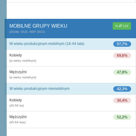
MOBILNE GRUPY WIEKU
%
123
(Źródło: GUS, NSP 2021)
W wieku produkcyjnym mobilnym (18-44 lata)
57,7%
Kobiety
69,6%
(w wieku mobilnym)
Mężczyźni
47,8%
(w wieku mobilnym)
W wieku produkcyjnym niemobilnym
42,3%
Kobiety
30,4%
(45-59 lat)
Mężczyźni
52,2%
(45-64 lata)