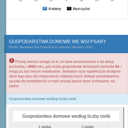
30
20
10
0
10
20
30
Kobiety
Mężczyźni
GOSPODARSTWA DOMOWE WE WSI PSARY
(Źródło: Narodowy Spis Powszechny Ludności i Mieszkań 2002)
Proszę zwrócić uwagę na to, że dane prezentowane w tej sekcji
pochodzą z
2002
roku, gdy liczba gospodarstw domowych wynosiła
54
, i
mogą już być mocno nieaktualne. Jednakże są to najświeższe dostępne
dane tego typu dla miejscowości statystycznych dlatego przedstawione
są tutaj dla kompletności w myśl zasady lepsze dane archiwalne, niż
żadne.
Gospodarstwa domowe według liczby osób
Gospodarstwa domowe według liczby osób
1 osoba
2 osoby