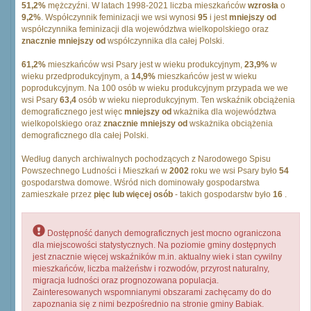
51,2%
mężczyźni. W latach 1998-2021 liczba mieszkańców
wzrosła
o
9,2%
. Współczynnik feminizacji we wsi wynosi
95
i jest
mniejszy od
współczynnika feminizacji dla województwa wielkopolskiego oraz
znacznie mniejszy od
współczynnika dla całej Polski.
61,2%
mieszkańców wsi Psary jest w wieku produkcyjnym,
23,9%
w
wieku przedprodukcyjnym, a
14,9%
mieszkańców jest w wieku
poprodukcyjnym. Na 100 osób w wieku produkcyjnym przypada we we
wsi Psary
63,4
osób w wieku nieprodukcyjnym. Ten wskaźnik obciążenia
demograficznego jest więc
mniejszy od
wkażnika dla województwa
wielkopolskiego oraz
znacznie mniejszy od
wskażnika obciążenia
demograficznego dla całej Polski.
Według danych archiwalnych pochodzących z Narodowego Spisu
Powszechnego Ludności i Mieszkań w
2002
roku we wsi Psary było
54
gospodarstwa domowe. Wśród nich dominowały gospodarstwa
zamieszkałe przez
pięc lub więcej osób
- takich gospodarstw było
16
.
Dostępność danych demograficznych jest mocno ograniczona
dla miejscowości statystycznych. Na poziomie gminy dostępnych
jest znacznie więcej wskaźników m.in. aktualny wiek i stan cywilny
mieszkańców, liczba małżeństw i rozwodów, przyrost naturalny,
migracja ludności oraz prognozowana populacja.
Zainteresowanych wspomnianymi obszarami zachęcamy do do
zapoznania się z nimi bezpośrednio na stronie gminy Babiak.