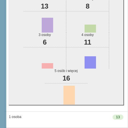
13
8
3 osoby
4 osoby
6
11
5 osób i więcej
16
1 osoba
13