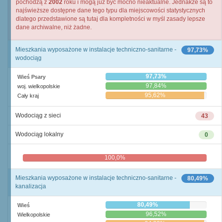
pochodzą z
2002
roku i mogą już być mocno nieaktualne. Jednakże są to
najświeższe dostępne dane tego typu dla miejscowości statystycznych
dlatego przedstawione są tutaj dla kompletności w myśl zasady lepsze
dane archiwalne, niż żadne.
Mieszkania wyposażone w instalacje techniczno-sanitarne -
97,73%
wodociąg
97,73%
Wieś Psary
97,84%
woj. wielkopolskie
95,62%
Cały kraj
Wodociąg z sieci
43
Wodociąg lokalny
0
100,0%
0,0%
Mieszkania wyposażone w instalacje techniczno-sanitarne -
80,49%
kanalizacja
80,49%
Wieś
96,52%
Wielkopolskie