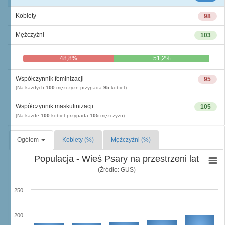
Kobiety
98
Mężczyźni
103
48,8%
51,2%
Współczynnik feminizacji
95
(Na każdych
100
mężczyzn przypada
95
kobiet)
Współczynnik maskulinizacji
105
(Na każde
100
kobiet przypada
105
mężczyzn)
Ogółem
Kobiety (%)
Mężczyźni (%)
Populacja - Wieś Psary na przestrzeni lat
(Źródło: GUS)
250
200