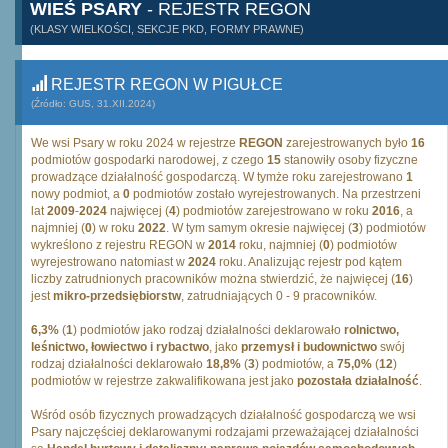
WIEŚ PSARY
- REJESTR REGON
(KLASY WIELKOŚCI, SEKCJE PKD, FORMY PRAWNE)
REJESTR REGON W PIGUŁCE
(Źródło: GUS, 31.XII.2024)
We wsi Psary w roku 2024 w rejestrze
REGON
zarejestrowanych było
16
podmiotów gospodarki narodowej, z czego
15
stanowiły osoby fizyczne
prowadzące działalność gospodarczą. W tymże roku zarejestrowano
1
nowy podmiot, a
0
podmiotów zostało wyrejestrowanych. Na przestrzeni
lat
2009
-
2024
najwięcej (
4
) podmiotów zarejestrowano w roku
2016
, a
najmniej (
0
) w roku
2022
. W tym samym okresie najwięcej (
3
) podmiotów
wykreślono z rejestru REGON w
2014
roku, najmniej (
0
) podmiotów
wyrejestrowano natomiast w
2024
roku. Analizując rejestr pod kątem
liczby zatrudnionych pracowników można stwierdzić, że najwięcej (
16
)
jest
mikro-przedsiębiorstw
, zatrudniających 0 - 9 pracowników.
6,3%
(
1
) podmiotów jako rodzaj działalności deklarowało
rolnictwo,
leśnictwo, łowiectwo i rybactwo
, jako
przemysł i budownictwo
swój
rodzaj działalności deklarowało
18,8%
(
3
) podmiotów, a
75,0%
(
12
)
podmiotów w rejestrze zakwalifikowana jest jako
pozostała działalność
.
Wśród osób fizycznych prowadzących działalność gospodarczą we wsi
Psary najczęściej deklarowanymi rodzajami przeważającej działalności