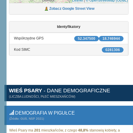
Zobacz Google Street View
Identyfikatory
Współrzędne GPS
52.347500
18.746944
Kod SIMC
0281306
WIEŚ PSARY
- DANE DEMOGRAFICZNE
(LICZBA LUDNOŚCI, PŁEĆ MIESZKAŃCÓW)
DEMOGRAFIA W PIGUŁCE
(Źródło: GUS, NSP 2021)
Wieś Psary ma
201
mieszkańców, z czego
48,8%
stanowią kobiety, a