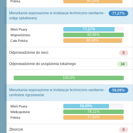
94,20%
Polska
Mieszkania wyposażone w instalacje techniczno-sanitarne -
77,27%
ustęp spłukiwany
77,27%
Wieś Psary
90,96%
Województwo
88,08%
Cała Polska
Odprowadzenie do sieci
0
Odprowadzenie do urządzenia lokalnego
34
0,0%
100,0%
Mieszkania wyposażone w instalacje techniczno-sanitarne -
59,09%
centralne ogrzewanie
59,09%
Wieś Psary
78,11%
Wielkopolskie
77,80%
Polska
Zbiorcze
0