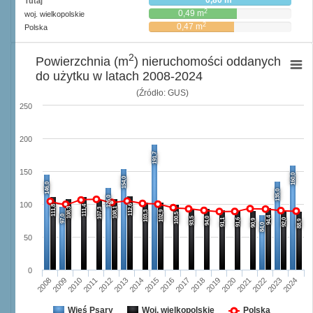
0,80 m
Tutaj
2
0,49 m
woj. wielkopolskie
2
0,47 m
Polska
2
Powierzchnia (m
) nieruchomości oddanych
do użytku w latach 2008-2024
(Źródło: GUS)
250
200
191,7
150
160,0
154,0
146,0
135,0
126,0
100
112,6
111,8
111,4
108,3
108,1
107,3
103,3
102,9
100,5
97,0
94,4
93,5
94,0
91,1
91,6
92,0
90,9
88,9
84,0
50
0
2008
2009
2010
2011
2012
2013
2014
2015
2016
2017
2018
2019
2020
2021
2022
2023
2024
Wieś Psary
Woj. wielkopolskie
Polska