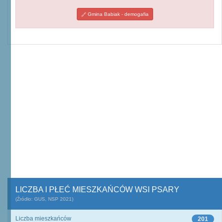
Gmina Babiak - demogafia
LICZBA I PŁEĆ MIESZKAŃCÓW WSI PSARY
(Źródło: GUS, NSP 2021)
Liczba mieszkańców
201