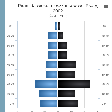
Piramida wieku mieszkańców wsi Psary,
2002
(Źródło: GUS)
80+
80+
70-79
70-79
60-69
60-69
50-59
50-59
40-49
40-49
30-39
30-39
20-29
20-29
10-19
10-19
0-9
0-9