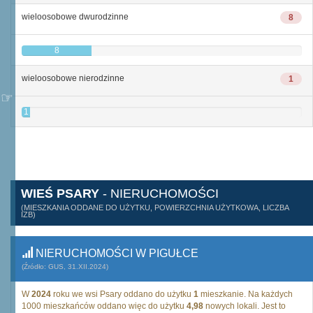
wieloosobowe dwurodzinne
8
8
wieloosobowe nierodzinne
1
1
WIEŚ PSARY
- NIERUCHOMOŚCI
(MIESZKANIA ODDANE DO UŻYTKU, POWIERZCHNIA UŻYTKOWA, LICZBA
IZB)
NIERUCHOMOŚCI W PIGUŁCE
(Źródło: GUS, 31.XII.2024)
W
2024
roku we wsi Psary oddano do użytku
1
mieszkanie. Na każdych
1000 mieszkańców oddano więc do użytku
4,98
nowych lokali. Jest to