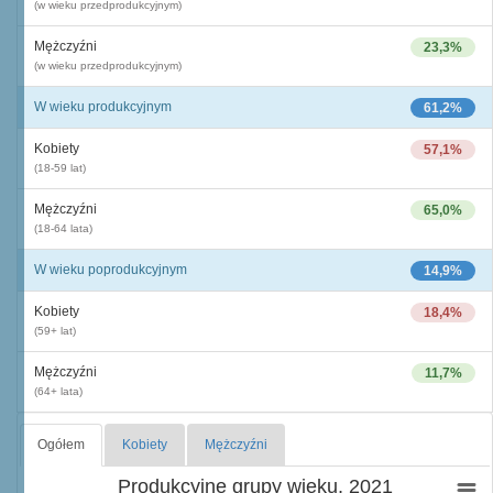
(w wieku przedprodukcyjnym)
Mężczyźni
23,3%
(w wieku przedprodukcyjnym)
W wieku produkcyjnym
61,2%
Kobiety
57,1%
(18-59 lat)
Mężczyźni
65,0%
(18-64 lata)
W wieku poprodukcyjnym
14,9%
Kobiety
18,4%
(59+ lat)
Mężczyźni
11,7%
(64+ lata)
Ogółem
Kobiety
Mężczyźni
Produkcyjne grupy wieku, 2021