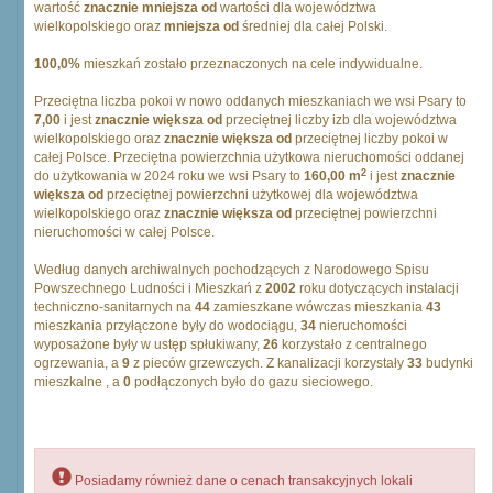
wartość
znacznie mniejsza od
wartości dla województwa
wielkopolskiego oraz
mniejsza od
średniej dla całej Polski.
100,0%
mieszkań zostało przeznaczonych na cele indywidualne.
Przeciętna liczba pokoi w nowo oddanych mieszkaniach we wsi Psary to
7,00
i jest
znacznie większa od
przeciętnej liczby izb dla województwa
wielkopolskiego oraz
znacznie większa od
przeciętnej liczby pokoi w
całej Polsce. Przeciętna powierzchnia użytkowa nieruchomości oddanej
2
do użytkowania w 2024 roku we wsi Psary to
160,00 m
i jest
znacznie
większa od
przeciętnej powierzchni użytkowej dla województwa
wielkopolskiego oraz
znacznie większa od
przeciętnej powierzchni
nieruchomości w całej Polsce.
Według danych archiwalnych pochodzących z Narodowego Spisu
Powszechnego Ludności i Mieszkań z
2002
roku dotyczących instalacji
techniczno-sanitarnych na
44
zamieszkane wówczas mieszkania
43
mieszkania przyłączone były do wodociągu,
34
nieruchomości
wyposażone były w ustęp spłukiwany,
26
korzystało z centralnego
ogrzewania, a
9
z pieców grzewczych. Z kanalizacji korzystały
33
budynki
mieszkalne , a
0
podłączonych było do gazu sieciowego.
Posiadamy również dane o cenach transakcyjnych lokali