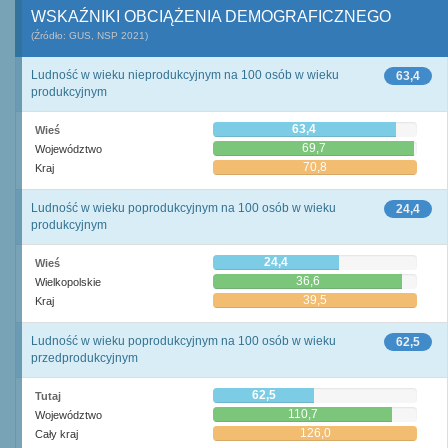
WSKAŹNIKI OBCIĄŻENIA DEMOGRAFICZNEGO
(Źródło: GUS, NSP 2021)
Ludność w wieku nieprodukcyjnym na 100 osób w wieku
63,4
produkcyjnym
63,4
Wieś
69,7
Województwo
70,8
Kraj
Ludność w wieku poprodukcyjnym na 100 osób w wieku
24,4
produkcyjnym
24,4
Wieś
36,6
Wielkopolskie
39,5
Kraj
Ludność w wieku poprodukcyjnym na 100 osób w wieku
62,5
przedprodukcyjnym
62,5
Tutaj
110,7
Województwo
126,0
Cały kraj