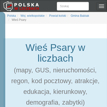
Pok
naw
Polska
Woj. wielkopolskie
Powiat kolski
Gmina Babiak
Wieś Psary
Wieś Psary w
liczbach
(mapy, GUS, nieruchomości,
regon, kod pocztowy, atrakcje,
edukacja, kierunkowy,
demografia, zabytki)