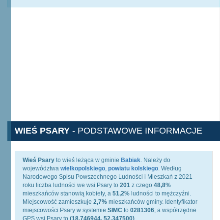
WIEŚ PSARY
- PODSTAWOWE INFORMACJE
Wieś Psary
to wieś leżąca w gminie
Babiak
. Należy do
województwa
wielkopolskiego
,
powiatu kolskiego
. Według
Narodowego Spisu Powszechnego Ludności i Mieszkań z 2021
roku liczba ludności we wsi Psary to
201
z czego
48,8%
mieszkańców stanowią kobiety, a
51,2%
ludności to mężczyźni.
Miejscowość zamieszkuje
2,7%
mieszkańców gminy. Identyfikator
miejscowości Psary w systemie
SIMC
to
0281306
, a współrzędne
GPS wsi Psary to
(18.746944, 52.347500)
.