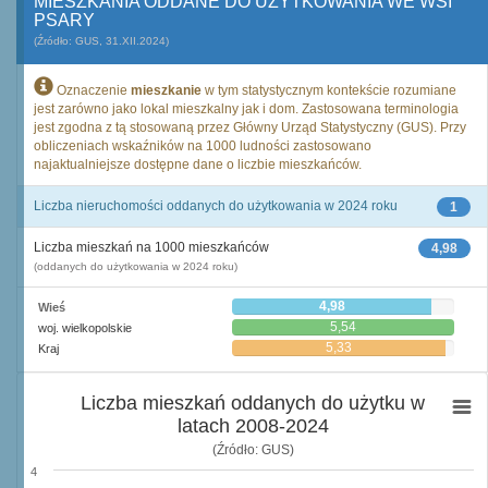
MIESZKANIA ODDANE DO UŻYTKOWANIA WE WSI
PSARY
(Źródło: GUS, 31.XII.2024)
Oznaczenie
mieszkanie
w tym statystycznym kontekście rozumiane
jest zarówno jako lokal mieszkalny jak i dom. Zastosowana terminologia
jest zgodna z tą stosowaną przez Główny Urząd Statystyczny (GUS). Przy
obliczeniach wskaźników na 1000 ludności zastosowano
najaktualniejsze dostępne dane o liczbie mieszkańców.
Liczba nieruchomości oddanych do użytkowania w 2024 roku
1
Liczba mieszkań na 1000 mieszkańców
4,98
(oddanych do użytkowania w 2024 roku)
4,98
Wieś
5,54
woj. wielkopolskie
5,33
Kraj
Liczba mieszkań oddanych do użytku w
latach 2008-2024
(Źródło: GUS)
4