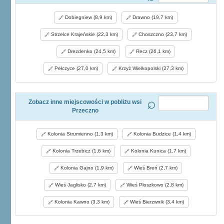
Dobiegniew (8,9 km)
Drawno (19,7 km)
Strzelce Krajeńskie (22,3 km)
Choszczno (23,7 km)
Drezdenko (24,5 km)
Recz (26,1 km)
Pełczyce (27,0 km)
Krzyż Wielkopolski (27,3 km)
Zobacz inne miejscowości w pobliżu wsi
Przeczno
Kolonia Strumienno (1,3 km)
Kolonia Budzice (1,4 km)
Kolonia Trzebicz (1,6 km)
Kolonia Kunica (1,7 km)
Kolonia Gajno (1,9 km)
Wieś Breń (2,7 km)
Wieś Jaglisko (2,7 km)
Wieś Płoszkowo (2,8 km)
Kolonia Kawno (3,3 km)
Wieś Bierzwnik (3,4 km)