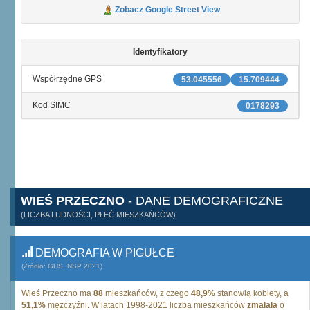
Zobacz Google Street View
Identyfikatory
Współrzędne GPS
53.045556
15.709444
Kod SIMC
0178293
WIEŚ PRZECZNO
- DANE DEMOGRAFICZNE
(LICZBA LUDNOŚCI, PŁEĆ MIESZKAŃCÓW)
DEMOGRAFIA W PIGUŁCE
(Źródło: GUS, NSP 2021)
Wieś Przeczno ma
88
mieszkańców, z czego
48,9%
stanowią kobiety, a
51,1%
mężczyźni. W latach 1998-2021 liczba mieszkańców
zmalała
o