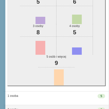
5
6
3 osoby
4 osoby
8
5
5 osób i więcej
9
1 osoba
5