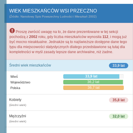
WIEK MIESZKAŃCÓW WSI PRZECZNO
(Źródło: Narodowy Spis Powszechny Ludności i Mieszkań 2002)
Proszę zwrócić uwagę na to, że dane prezentowane w tej sekcji
pochodzą z
2002
roku, gdy liczba mieszkańców wynosiła
112
, i mogą już
być mocno nieaktualne. Jednakże są to najświeższe dostępne dane tego
typu dla miejscowości statystycznych dlatego przedstawione są tutaj dla
kompletności w myśl zasady lepsze dane archiwalne, niż żadne.
Średni wiek mieszkańców
33,9 lat
33,9 lat
Wieś
36,2 lat
Województwo
36,7 lat
Polska
Kobiety
35,8 lat
(średni wiek)
Mężczyźni
32,0 lat
(średni wiek)