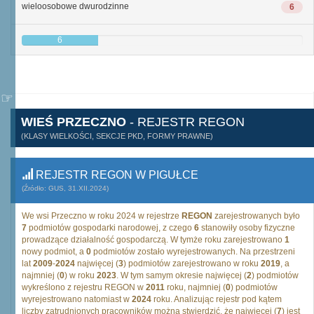
wieloosobowe dwurodzinne
6
6
WIEŚ PRZECZNO
- REJESTR REGON
(KLASY WIELKOŚCI, SEKCJE PKD, FORMY PRAWNE)
REJESTR REGON W PIGUŁCE
(Źródło: GUS, 31.XII.2024)
We wsi Przeczno w roku 2024 w rejestrze
REGON
zarejestrowanych było
7
podmiotów gospodarki narodowej, z czego
6
stanowiły osoby fizyczne
prowadzące działalność gospodarczą. W tymże roku zarejestrowano
1
nowy podmiot, a
0
podmiotów zostało wyrejestrowanych. Na przestrzeni
lat
2009
-
2024
najwięcej (
3
) podmiotów zarejestrowano w roku
2019
, a
najmniej (
0
) w roku
2023
. W tym samym okresie najwięcej (
2
) podmiotów
wykreślono z rejestru REGON w
2011
roku, najmniej (
0
) podmiotów
wyrejestrowano natomiast w
2024
roku. Analizując rejestr pod kątem
liczby zatrudnionych pracowników można stwierdzić, że najwięcej (
7
) jest