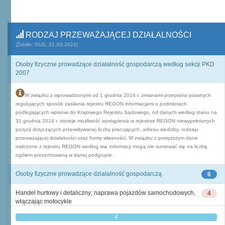
RODZAJ PRZEWAŻAJĄCEJ DZIAŁALNOŚCI
(Źródło: GUS, 31.XII.2024)
Osoby fizyczne prowadzące działalność gospodarczą według sekcji PKD
2007
W związku z wprowadzonymi od 1 grudnia 2014 r. zmianami przepisów prawnych
regulujących sposób zasilania rejestru REGON informacjami o podmiotach
podlegających wpisowi do Krajowego Rejestru Sądowego, od danych według stanu na
31 grudnia 2014 r. istnieje możliwość wystąpienia w rejestrze REGON niewypełnionych
pozycji dotyczących przewidywanej liczby pracujących, adresu siedziby, rodzaju
przeważającej działalności oraz formy własności. W związku z powyższym dane
naliczone z rejestru REGON według ww. informacji mogą nie sumować się na liczbę
ogółem prezentowaną w danej podgrupie.
Osoby fizyczne prowadzące działalność gospodarczą
6
Handel hurtowy i detaliczny; naprawa pojazdów samochodowych,
4
włączając motocykle
4