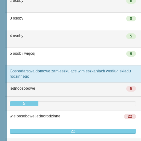
2 osoby
6
3 osoby
8
4 osoby
5
5 osób i więcej
9
Gospodarstwa domowe zamieszkujące w mieszkaniach według składu
rodzinnego
jednoosobowe
5
5
wieloosobowe jednorodzinne
22
22