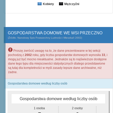
Kobiety
Mężczyźni
GOSPODARSTWA DOMOWE WE WSI PRZECZNO
(Źródło: Narodowy Spis Powszechny Ludności i Mieszkań 2002)
Proszę zwrócić uwagę na to, że dane prezentowane w tej sekcji
pochodzą z
2002
roku, gdy liczba gospodarstw domowych wynosiła
33
, i
mogą już być mocno nieaktualne. Jednakże są to najświeższe dostępne
dane tego typu dla miejscowości statystycznych dlatego przedstawione
są tutaj dla kompletności w myśl zasady lepsze dane archiwalne, niż
żadne.
Gospodarstwa domowe według liczby osób
Gospodarstwa domowe według liczby osób
1 osoba
2 osoby