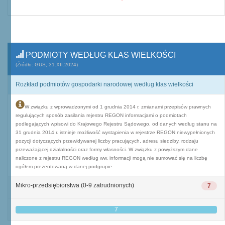
PODMIOTY WEDŁUG KLAS WIELKOŚCI
(Źródło: GUS, 31.XII.2024)
Rozkład podmiotów gospodarki narodowej według klas wielkości
W związku z wprowadzonymi od 1 grudnia 2014 r. zmianami przepisów prawnych
regulujących sposób zasilania rejestru REGON informacjami o podmiotach
podlegających wpisowi do Krajowego Rejestru Sądowego, od danych według stanu na
31 grudnia 2014 r. istnieje możliwość wystąpienia w rejestrze REGON niewypełnionych
pozycji dotyczących przewidywanej liczby pracujących, adresu siedziby, rodzaju
przeważającej działalności oraz formy własności. W związku z powyższym dane
naliczone z rejestru REGON według ww. informacji mogą nie sumować się na liczbę
ogółem prezentowaną w danej podgrupie.
Mikro-przedsiębiorstwa (0-9 zatrudnionych)
7
7