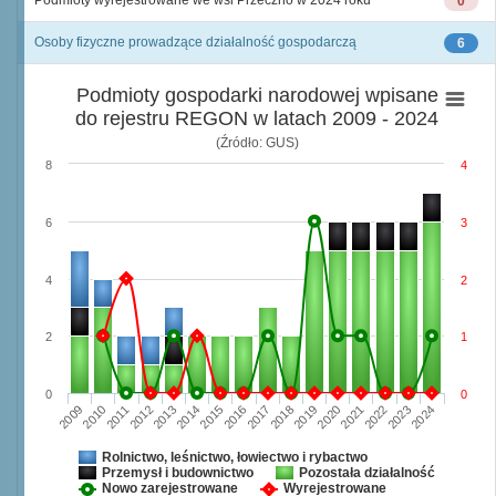
Podmioty wyrejestrowane we wsi Przeczno w 2024 roku
0
Osoby fizyczne prowadzące działalność gospodarczą
6
Podmioty gospodarki narodowej wpisane
do rejestru REGON w latach 2009 - 2024
(Źródło: GUS)
8
4
6
3
4
2
2
1
0
0
2009
2010
2011
2012
2013
2014
2015
2016
2017
2018
2019
2020
2021
2022
2023
2024
Rolnictwo, leśnictwo, łowiectwo i rybactwo
Przemysł i budownictwo
Pozostała działalność
Nowo zarejestrowane
Wyrejestrowane