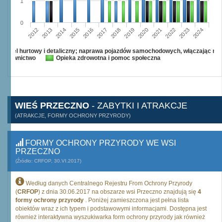
1
0
2015
2012
2022
2019
2013
2016
2023
2020
2017
2014
2024
2018
2021
Handel hurtowy i detaliczny; naprawa pojazdów samochodowych, włączając mo
Budownictwo
Opieka zdrowotna i pomoc społeczna
WIEŚ PRZECZNO
- ZABYTKI I ATRAKCJE
(ATRAKCJE, FORMY OCHRONY PRZYRODY)
FORMY OCHRONY PRZYRODY WE WSI
PRZECZNO
(Źródło: CRFOP, 30.VI.2017)
Według danych Centralnego Rejestru From Ochrony Przyrody
(
CRFOP
) z dnia 30.06.2017 na obszarze wsi Przeczno znajdują się
4
formy ochrony przyrody
. Poniżej zamieszczona jest pełna lista
obiektów wraz z ich typem i podstawowymi informacjami. Dostępna jest
również interaktywna wyszukiwarka form ochrony przyrody jak również