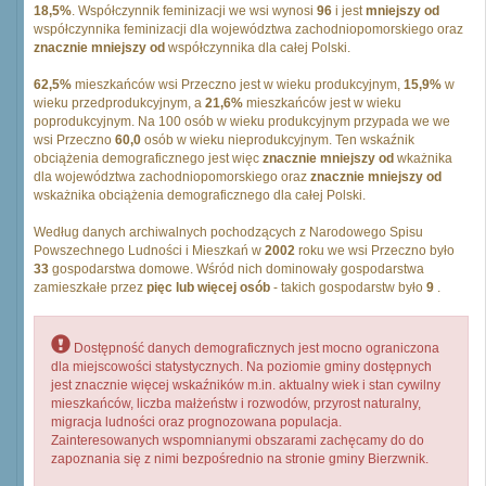
18,5%
. Współczynnik feminizacji we wsi wynosi
96
i jest
mniejszy od
współczynnika feminizacji dla województwa zachodniopomorskiego oraz
znacznie mniejszy od
współczynnika dla całej Polski.
62,5%
mieszkańców wsi Przeczno jest w wieku produkcyjnym,
15,9%
w
wieku przedprodukcyjnym, a
21,6%
mieszkańców jest w wieku
poprodukcyjnym. Na 100 osób w wieku produkcyjnym przypada we we
wsi Przeczno
60,0
osób w wieku nieprodukcyjnym. Ten wskaźnik
obciążenia demograficznego jest więc
znacznie mniejszy od
wkażnika
dla województwa zachodniopomorskiego oraz
znacznie mniejszy od
wskażnika obciążenia demograficznego dla całej Polski.
Według danych archiwalnych pochodzących z Narodowego Spisu
Powszechnego Ludności i Mieszkań w
2002
roku we wsi Przeczno było
33
gospodarstwa domowe. Wśród nich dominowały gospodarstwa
zamieszkałe przez
pięc lub więcej osób
- takich gospodarstw było
9
.
Dostępność danych demograficznych jest mocno ograniczona
dla miejscowości statystycznych. Na poziomie gminy dostępnych
jest znacznie więcej wskaźników m.in. aktualny wiek i stan cywilny
mieszkańców, liczba małżeństw i rozwodów, przyrost naturalny,
migracja ludności oraz prognozowana populacja.
Zainteresowanych wspomnianymi obszarami zachęcamy do do
zapoznania się z nimi bezpośrednio na stronie gminy Bierzwnik.