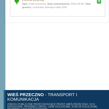
Pomnik przyrody
Opis:
braki w koronie,
Data ustanowienia:
2001-09-08,
Opis
granicy:
Leśnictwo Sarnopol oddz.320c
WIEŚ PRZECZNO
- TRANSPORT I
KOMUNIKACJA
(DROGI PUBLICZNE PRZECHODZĄCE PRZEZ WIEŚ PRZECZNO I ICH
KATEGORIE, PRZEBIEG DRÓG, LINIE KOLEJOWE, STACJE KOLEJOWE,