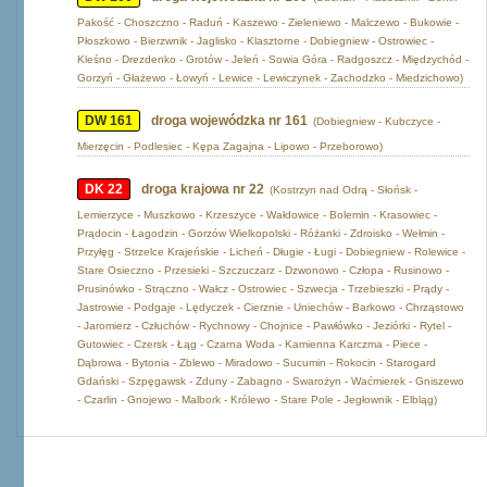
Pakość - Choszczno - Raduń - Kaszewo - Zieleniewo - Malczewo - Bukowie -
Płoszkowo - Bierzwnik - Jaglisko - Klasztorne - Dobiegniew - Ostrowiec -
Kleśno - Drezdenko - Grotów - Jeleń - Sowia Góra - Radgoszcz - Międzychód -
Gorzyń - Głażewo - Łowyń - Lewice - Lewiczynek - Zachodzko - Miedzichowo)
DW 161
droga wojewódzka nr 161
(Dobiegniew - Kubczyce -
Mierzęcin - Podlesiec - Kępa Zagajna - Lipowo - Przeborowo)
DK 22
droga krajowa nr 22
(Kostrzyn nad Odrą - Słońsk -
Lemierzyce - Muszkowo - Krzeszyce - Wałdowice - Bolemin - Krasowiec -
Prądocin - Łagodzin - Gorzów Wielkopolski - Różanki - Zdroisko - Wełmin -
Przyłęg - Strzelce Krajeńskie - Licheń - Długie - Ługi - Dobiegniew - Rolewice -
Stare Osieczno - Przesieki - Szczuczarz - Dzwonowo - Człopa - Rusinowo -
Prusinówko - Strączno - Wałcz - Ostrowiec - Szwecja - Trzebieszki - Prądy -
Jastrowie - Podgaje - Lędyczek - Cierznie - Uniechów - Barkowo - Chrząstowo
- Jaromierz - Człuchów - Rychnowy - Chojnice - Pawłówko - Jeziórki - Rytel -
Gutowiec - Czersk - Łąg - Czarna Woda - Kamienna Karczma - Piece -
Dąbrowa - Bytonia - Zblewo - Miradowo - Sucumin - Rokocin - Starogard
Gdański - Szpęgawsk - Zduny - Zabagno - Swarożyn - Waćmierek - Gniszewo
- Czarlin - Gnojewo - Malbork - Królewo - Stare Pole - Jegłownik - Elbląg)