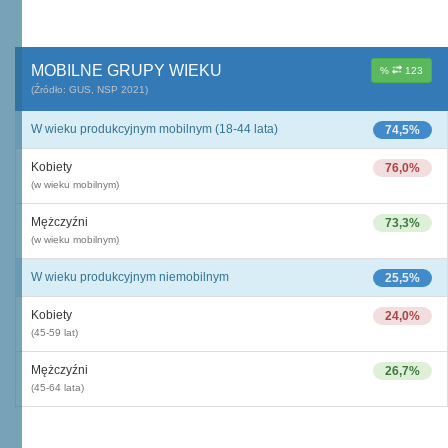
MOBILNE GRUPY WIEKU
%
123
(Źródło: GUS, NSP 2021)
W wieku produkcyjnym mobilnym (18-44 lata)
74,5%
Kobiety
76,0%
(w wieku mobilnym)
Mężczyźni
73,3%
(w wieku mobilnym)
W wieku produkcyjnym niemobilnym
25,5%
Kobiety
24,0%
(45-59 lat)
Mężczyźni
26,7%
(45-64 lata)