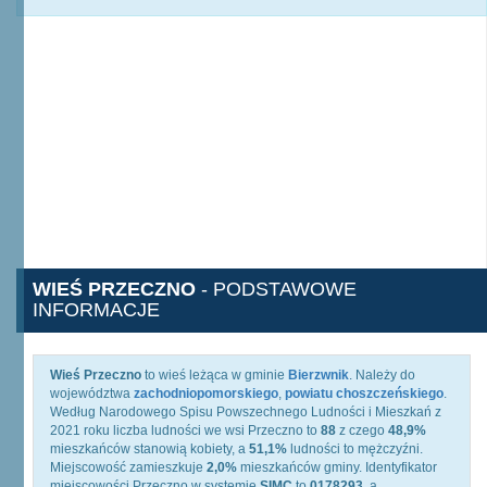
WIEŚ PRZECZNO
- PODSTAWOWE
INFORMACJE
Wieś Przeczno
to wieś leżąca w gminie
Bierzwnik
. Należy do
województwa
zachodniopomorskiego
,
powiatu choszczeńskiego
.
Według Narodowego Spisu Powszechnego Ludności i Mieszkań z
2021 roku liczba ludności we wsi Przeczno to
88
z czego
48,9%
mieszkańców stanowią kobiety, a
51,1%
ludności to mężczyźni.
Miejscowość zamieszkuje
2,0%
mieszkańców gminy. Identyfikator
miejscowości Przeczno w systemie
SIMC
to
0178293
, a