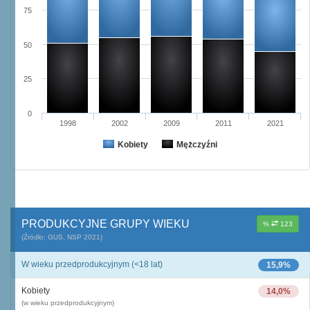
75
50
25
0
1998
2002
2009
2011
2021
Kobiety
Mężczyźni
PRODUKCYJNE GRUPY WIEKU
%
123
(Źródło: GUS, NSP 2021)
W wieku przedprodukcyjnym (<18 lat)
15,9%
Kobiety
14,0%
(w wieku przedprodukcyjnym)