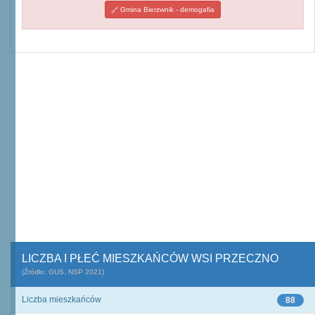
Gmina Bierzwnik - demogafia
LICZBA I PŁEĆ MIESZKAŃCÓW WSI PRZECZNO
(Źródło: GUS, NSP 2021)
Liczba mieszkańców
88