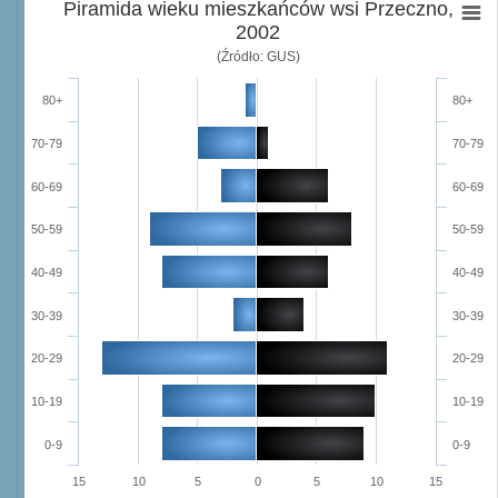
Piramida wieku mieszkańców wsi Przeczno,
2002
(Źródło: GUS)
80+
80+
70-79
70-79
60-69
60-69
50-59
50-59
40-49
40-49
30-39
30-39
20-29
20-29
10-19
10-19
0-9
0-9
15
10
5
0
5
10
15