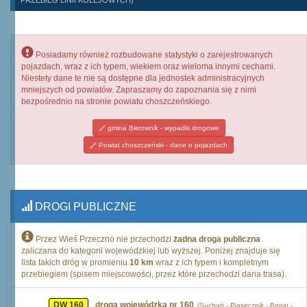
PRZEBIEG LINII KOLEJOWYCH)
Posiadamy również rozbudowane statystyki o zarejestrowanych
pojazdach, wraz z ich typem, wiekiem oraz wieloma innymi cechami.
Niestety dane te nie są dostępne dla jednostek administracyjnych
mniejszych od powiatów. Zapraszamy do zapoznania się z nimi
bezpośrednio na stronie powiatu choszczeńskiego.
gmina Bierzwnik - wypadki drogowe
Powiat choszczeński - dane o pojazdach
DROGI PUBLICZNE
Przez Wieś Przeczno nie przechodzi
żadna droga publiczna
zaliczana do kategorii wojewódzkiej lub wyższej. Poniżej znajduje się
lista takich dróg w promieniu
10 km
wraz z ich typem i kompletnym
przebiegiem (spisem miejscowości, przez które przechodzi dana trasa).
DW 160
droga wojewódzka nr 160
(Suchań - Piasecznik - Bonin -