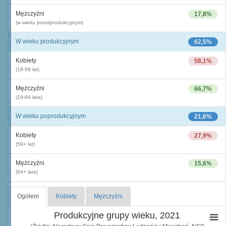
Mężczyźni
17,8%
(w wieku przedprodukcyjnym)
W wieku produkcyjnym
62,5%
Kobiety
58,1%
(18-59 lat)
Mężczyźni
66,7%
(18-64 lata)
W wieku poprodukcyjnym
21,6%
Kobiety
27,9%
(59+ lat)
Mężczyźni
15,6%
(64+ lata)
Ogółem
Kobiety
Mężczyźni
Produkcyjne grupy wieku, 2021