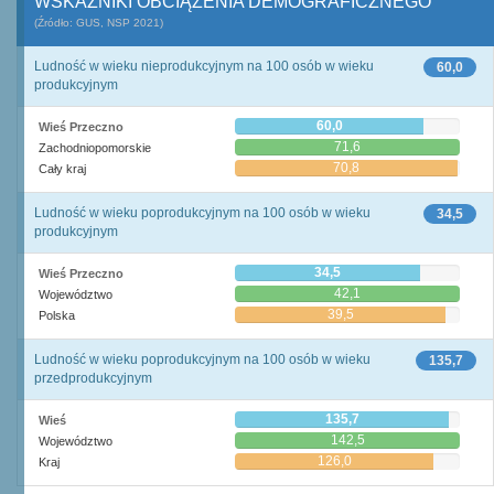
WSKAŹNIKI OBCIĄŻENIA DEMOGRAFICZNEGO
(Źródło: GUS, NSP 2021)
Ludność w wieku nieprodukcyjnym na 100 osób w wieku
60,0
produkcyjnym
60,0
Wieś Przeczno
71,6
Zachodniopomorskie
70,8
Cały kraj
Ludność w wieku poprodukcyjnym na 100 osób w wieku
34,5
produkcyjnym
34,5
Wieś Przeczno
42,1
Województwo
39,5
Polska
Ludność w wieku poprodukcyjnym na 100 osób w wieku
135,7
przedprodukcyjnym
135,7
Wieś
142,5
Województwo
126,0
Kraj