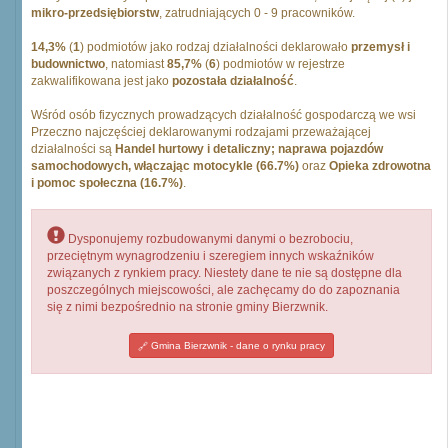
mikro-przedsiębiorstw
, zatrudniających 0 - 9 pracowników.
14,3%
(
1
) podmiotów jako rodzaj działalności deklarowało
przemysł i
budownictwo
, natomiast
85,7%
(
6
) podmiotów w rejestrze
zakwalifikowana jest jako
pozostała działalność
.
Wśród osób fizycznych prowadzących działalność gospodarczą we wsi
Przeczno najczęściej deklarowanymi rodzajami przeważającej
działalności są
Handel hurtowy i detaliczny; naprawa pojazdów
samochodowych, włączając motocykle (66.7%)
oraz
Opieka zdrowotna
i pomoc społeczna (16.7%)
.
Dysponujemy rozbudowanymi danymi o bezrobociu,
przeciętnym wynagrodzeniu i szeregiem innych wskaźników
związanych z rynkiem pracy. Niestety dane te nie są dostępne dla
poszczególnych miejscowości, ale zachęcamy do do zapoznania
się z nimi bezpośrednio na stronie gminy Bierzwnik.
Gmina Bierzwnik - dane o rynku pracy