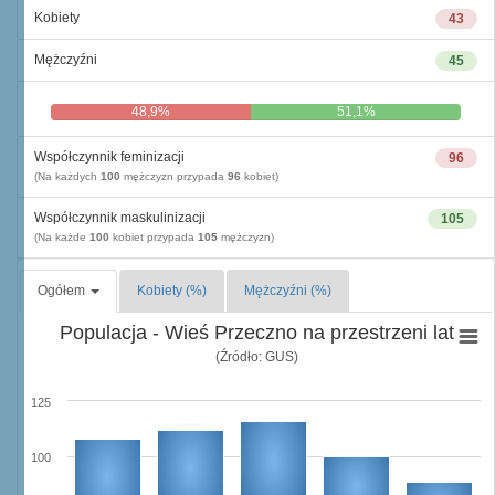
Kobiety
43
Mężczyźni
45
48,9%
51,1%
Współczynnik feminizacji
96
(Na każdych
100
mężczyzn przypada
96
kobiet)
Współczynnik maskulinizacji
105
(Na każde
100
kobiet przypada
105
mężczyzn)
Ogółem
Kobiety (%)
Mężczyźni (%)
Populacja - Wieś Przeczno na przestrzeni lat
(Źródło: GUS)
125
100