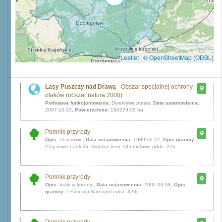
Leaflet
|
© OpenStreetMap (ODBL)
Lasy Puszczy nad Drawą
- Obszar specjalnej ochrony
ptaków (obszar natura 2000)
Podstawa funkcjonowania:
Dyrektywa ptasia,
Data ustanowienia:
2007-10-13,
Powierzchnia:
190279.05 ha
Pomnik przyrody
Opis:
Przy rowie,
Data ustanowienia:
1989-06-12,
Opis granicy:
Przy rowie nadleśn. Smolarz lesn. Chomętowo oddz. 276
Pomnik przyrody
Opis:
braki w koronie,
Data ustanowienia:
2001-09-08,
Opis
granicy:
Leśnictwo Sarnopol oddz. 320c