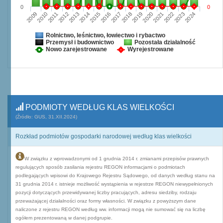
0
0
2009
2010
2011
2012
2013
2014
2015
2016
2017
2018
2019
2020
2021
2022
2023
2024
Rolnictwo, leśnictwo, łowiectwo i rybactwo
Przemysł i budownictwo
Pozostała działalność
Nowo zarejestrowane
Wyrejestrowane
PODMIOTY WEDŁUG KLAS WIELKOŚCI
(Źródło: GUS, 31.XII.2024)
Rozkład podmiotów gospodarki narodowej według klas wielkości
W związku z wprowadzonymi od 1 grudnia 2014 r. zmianami przepisów prawnych
regulujących sposób zasilania rejestru REGON informacjami o podmiotach
podlegających wpisowi do Krajowego Rejestru Sądowego, od danych według stanu na
31 grudnia 2014 r. istnieje możliwość wystąpienia w rejestrze REGON niewypełnionych
pozycji dotyczących przewidywanej liczby pracujących, adresu siedziby, rodzaju
przeważającej działalności oraz formy własności. W związku z powyższym dane
naliczone z rejestru REGON według ww. informacji mogą nie sumować się na liczbę
ogółem prezentowaną w danej podgrupie.