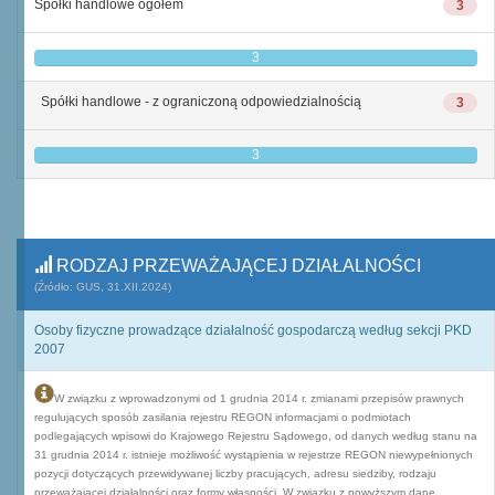
Spółki handlowe ogółem
3
3
Spółki handlowe - z ograniczoną odpowiedzialnością
3
3
RODZAJ PRZEWAŻAJĄCEJ DZIAŁALNOŚCI
(Źródło: GUS, 31.XII.2024)
Osoby fizyczne prowadzące działalność gospodarczą według sekcji PKD
2007
W związku z wprowadzonymi od 1 grudnia 2014 r. zmianami przepisów prawnych
regulujących sposób zasilania rejestru REGON informacjami o podmiotach
podlegających wpisowi do Krajowego Rejestru Sądowego, od danych według stanu na
31 grudnia 2014 r. istnieje możliwość wystąpienia w rejestrze REGON niewypełnionych
pozycji dotyczących przewidywanej liczby pracujących, adresu siedziby, rodzaju
przeważającej działalności oraz formy własności. W związku z powyższym dane