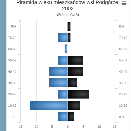
Piramida wieku mieszkańców wsi Podgórze,
2002
(Źródło: GUS)
80+
80+
70-79
70-79
60-69
60-69
50-59
50-59
40-49
40-49
30-39
30-39
20-29
20-29
10-19
10-19
0-9
0-9
15
10
5
0
5
10
15