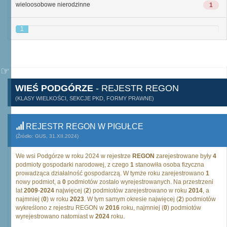
wieloosobowe nierodzinne
1
1
WIEŚ PODGÓRZE
- REJESTR REGON
(KLASY WIELKOŚCI, SEKCJE PKD, FORMY PRAWNE)
REJESTR REGON W PIGUŁCE
(Źródło: GUS, 31.XII.2024)
We wsi Podgórze w roku 2024 w rejestrze
REGON
zarejestrowane były
4
podmioty gospodarki narodowej, z czego
1
stanowiła osoba fizyczna
prowadząca działalność gospodarczą. W tymże roku zarejestrowano
1
nowy podmiot, a
0
podmiotów zostało wyrejestrowanych. Na przestrzeni
lat
2009
-
2024
najwięcej (
2
) podmiotów zarejestrowano w roku
2014
, a
najmniej (
0
) w roku
2023
. W tym samym okresie najwięcej (
2
) podmiotów
wykreślono z rejestru REGON w
2016
roku, najmniej (
0
) podmiotów
wyrejestrowano natomiast w
2024
roku.