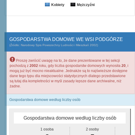
Kobiety
Mężczyźni
GOSPODARSTWA DOMOWE WE WSI PODGÓRZE
(Źródło: Narodowy Spis Powszechny Ludności i Mieszkań 2002)
Proszę zwrócić uwagę na to, że dane prezentowane w tej sekcji
pochodzą z
2002
roku, gdy liczba gospodarstw domowych wynosiła
20
, i
mogą już być mocno nieaktualne. Jednakże są to najświeższe dostępne
dane tego typu dla miejscowości statystycznych dlatego przedstawione
są tutaj dla kompletności w myśl zasady lepsze dane archiwalne, niż
żadne.
Gospodarstwa domowe według liczby osób
Gospodarstwa domowe według liczby osób
1 osoba
2 osoby