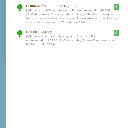
Gruba Kaśka
- Pomnik przyrody
Opis:
wiek ok. 300 lat; pochylona,
Data ustanowienia:
1977-01-
01,
Opis granicy:
Droga z gardyn do Starych Siedlisk a następnie
linia oddziałowa w kierunku Kraskowa; N-ctwo Młynary L-ctwo Młynary
obecnie Klasztorna oddz. 57 b obecnie 58 b
Pomnik przyrody
Opis:
martwe konary i gałęzie tylce po konarach,
Data
ustanowienia:
1994-06-29,
Opis granicy:
N-ctwo Zaporowo L-ctwo
Myśliwiec oddz. 324 b