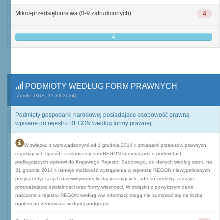
Mikro-przedsiębiorstwa (0-9 zatrudnionych)
4
4
PODMIOTY WEDŁUG FORM PRAWNYCH
(Źródło: GUS, 31.XII.2024)
Podmioty gospodarki narodowej posiadające osobowość prawną
wpisane do rejestru REGON według formy prawnej
W związku z wprowadzonymi od 1 grudnia 2014 r. zmianami przepisów prawnych
regulujących sposób zasilania rejestru REGON informacjami o podmiotach
podlegających wpisowi do Krajowego Rejestru Sądowego, od danych według stanu na
31 grudnia 2014 r. istnieje możliwość wystąpienia w rejestrze REGON niewypełnionych
pozycji dotyczących przewidywanej liczby pracujących, adresu siedziby, rodzaju
przeważającej działalności oraz formy własności. W związku z powyższym dane
naliczone z rejestru REGON według ww. informacji mogą nie sumować się na liczbę
ogółem prezentowaną w danej podgrupie.