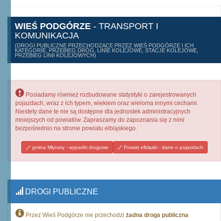
WIEŚ PODGÓRZE
- TRANSPORT I
KOMUNIKACJA
(DROGI PUBLICZNE PRZECHODZĄCE PRZEZ WIEŚ PODGÓRZE I ICH
KATEGORIE, PRZEBIEG DRÓG, LINIE KOLEJOWE, STACJE KOLEJOWE,
PRZEBIEG LINII KOLEJOWYCH)
Posiadamy również rozbudowane statystyki o zarejestrowanych
pojazdach, wraz z ich typem, wiekiem oraz wieloma innymi cechami.
Niestety dane te nie są dostępne dla jednostek administracyjnych
mniejszych od powiatów. Zapraszamy do zapoznania się z nimi
bezpośrednio na stronie powiatu elbląskiego.
gmina Młynary - wypadki drogowe
Powiat elbląski - dane o pojazdach
DROGI PUBLICZNE
Przez Wieś Podgórze nie przechodzi
żadna droga publiczna