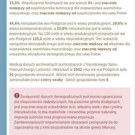
33,3%
. Współczynnik feminizacji we wsi wynosi
93
i jest
znacznie
mniejszy od
współczynnika feminizacji dla województwa warmińsko-
mazurskiego oraz
znacznie mniejszy od
współczynnika dla całej Polski.
44,4%
mieszkańców wsi Podgórze jest w wieku produkcyjnym,
29,6%
w
wieku przedprodukcyjnym, a
25,9%
mieszkańców jest w wieku
poprodukcyjnym. Na 100 osób w wieku produkcyjnym przypada we we
wsi Podgórze
125,0
osób w wieku nieprodukcyjnym. Ten wskaźnik
obciążenia demograficznego jest więc
znacznie większy od
wkażnika dla
województwa warmińsko-mazurskiego oraz
znacznie większy od
wskażnika obciążenia demograficznego dla całej Polski.
Według danych archiwalnych pochodzących z Narodowego Spisu
Powszechnego Ludności i Mieszkań w
2002
roku we wsi Podgórze było
20
gospodarstw domowych. Wśród nich dominowały gospodarstwa
zamieszkałe przez
cztery osoby
- takich gospodarstw było
6
.
Dostępność danych demograficznych jest mocno ograniczona
dla miejscowości statystycznych. Na poziomie gminy dostępnych
jest znacznie więcej wskaźników m.in. aktualny wiek i stan cywilny
mieszkańców, liczba małżeństw i rozwodów, przyrost naturalny,
migracja ludności oraz prognozowana populacja.
Zainteresowanych wspomnianymi obszarami zachęcamy do do
zapoznania się z nimi bezpośrednio na stronie gminy Młynary.