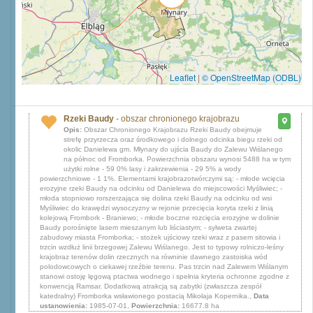
Leaflet
|
© OpenStreetMap (ODBL)
Rzeki Baudy
- obszar chronionego krajobrazu
Opis:
Obszar Chronionego Krajobrazu Rzeki Baudy obejmuje
strefę przyrzecza oraz środkowego i dolnego odcinka biegu rzeki od
okolic Danielewa gm. Młynary do ujścia Baudy do Zalewu Wiślanego
na północ od Fromborka. Powierzchnia obszaru wynosi 5488 ha w tym
użytki rolne - 59 0% lasy i zakrzewienia - 29 5% a wody
powierzchniowe - 1 1%. Elementami krajobrazotwórczymi są: - młode wcięcia
erozyjne rzeki Baudy na odcinku od Danielewa do miejscowości Myśliwiec; -
młoda stopniowo rorszerzająca się dolina rzeki Baudy na odcinku od wsi
Myśliwiec do krawędzi wysoczyzny w rejonie przecięcia koryta rzeki z linią
kolejową Frombork - Braniewo; - młode boczne rozcięcia erozyjne w dolinie
Baudy porośnięte lasem mieszanym lub liściastym; - sylweta zwartej
zabudowy miasta Fromborka; - stożek ujściowy rzeki wraz z pasem sitowia i
trzcin wzdłuż linii brzegowej Zalewu Wiślanego. Jest to typowy rolniczo-leśny
krajobraz terenów dolin rzecznych na równinie dawnego zastoiska wód
polodowcowych o ciekawej rzeźbie terenu. Pas trzcin nad Zalewem Wiślanym
stanowi ostoję lęgową ptactwa wodnego i spełnia kryteria ochronne zgodne z
konwencją Ramsar. Dodatkową atrakcją są zabytki (zwłaszcza zespół
katedralny) Fromborka wsławionego postacią Mikołaja Kopernika.,
Data
ustanowienia:
1985-07-01,
Powierzchnia:
16677.8 ha