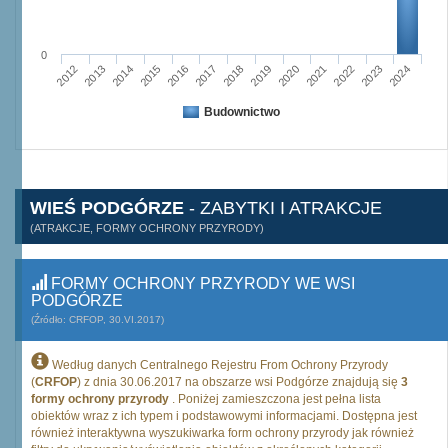
0
2015
2012
2022
2019
2013
2016
2023
2020
2017
2014
2024
2018
2021
Budownictwo
WIEŚ PODGÓRZE
- ZABYTKI I ATRAKCJE
(ATRAKCJE, FORMY OCHRONY PRZYRODY)
FORMY OCHRONY PRZYRODY WE WSI
PODGÓRZE
(Źródło: CRFOP, 30.VI.2017)
Według danych Centralnego Rejestru From Ochrony Przyrody
(
CRFOP
) z dnia 30.06.2017 na obszarze wsi Podgórze znajdują się
3
formy ochrony przyrody
. Poniżej zamieszczona jest pełna lista
obiektów wraz z ich typem i podstawowymi informacjami. Dostępna jest
również interaktywna wyszukiwarka form ochrony przyrody jak również