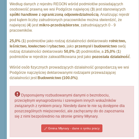
Według danych z rejestru REGON wśród podmiotów posiadających
osobowość prawną we wsi Podgórze najwięcej (
3
) jest stanowiących
spółki handlowe z ograniczoną odpowiedzialnością
. Analizując rejestr
pod kątem liczby zatrudnionych pracowników można stwierdzić, że
najwięcej (
4
) jest
mikro-przedsiębiorstw
, zatrudniających 0 - 9
pracowników.
25,0%
(
1
) podmiotów jako rodzaj działalności deklarowało
rolnictwo,
leśnictwo, łowiectwo i rybactwo
, jako
przemysł i budownictwo
swój
rodzaj działalności deklarowało
50,0%
(
2
) podmiotów, a
25,0%
(
1
)
podmiotów w rejestrze zakwalifikowana jest jako
pozostała działalność
.
Wśród osób fizycznych prowadzących działalność gospodarczą we wsi
Podgórze najczęściej deklarowanymi rodzajami przeważającej
działalności jest
Budownictwo (100.0%)
.
Dysponujemy rozbudowanymi danymi o bezrobociu,
przeciętnym wynagrodzeniu i szeregiem innych wskaźników
związanych z rynkiem pracy. Niestety dane te nie są dostępne dla
poszczególnych miejscowości, ale zachęcamy do do zapoznania
się z nimi bezpośrednio na stronie gminy Młynary.
Gmina Młynary - dane o rynku pracy