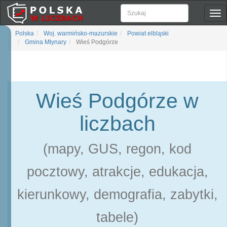
Pok
naw
Polska
Woj. warmińsko-mazurskie
Powiat elbląski
Gmina Młynary
Wieś Podgórze
Wieś Podgórze w
liczbach
(mapy, GUS, regon, kod
pocztowy, atrakcje, edukacja,
kierunkowy, demografia, zabytki,
tabele)