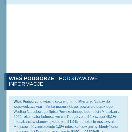
WIEŚ PODGÓRZE
- PODSTAWOWE
INFORMACJE
Wieś Podgórze
to wieś leżąca w gminie
Młynary
. Należy do
województwa
warmińsko-mazurskiego
,
powiatu elbląskiego
.
Według Narodowego Spisu Powszechnego Ludności i Mieszkań z
2021 roku liczba ludności we wsi Podgórze to
54
z czego
48,1%
mieszkańców stanowią kobiety, a
51,9%
ludności to mężczyźni.
Miejscowość zamieszkuje
1,3%
mieszkańców gminy. Identyfikator
miejscowości Podgórze w systemie
SIMC
to
0152945
, a