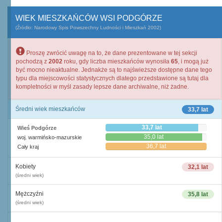
WIEK MIESZKAŃCÓW WSI PODGÓRZE
(Źródło: Narodowy Spis Powszechny Ludności i Mieszkań 2002)
Proszę zwrócić uwagę na to, że dane prezentowane w tej sekcji
pochodzą z
2002
roku, gdy liczba mieszkańców wynosiła
65
, i mogą już
być mocno nieaktualne. Jednakże są to najświeższe dostępne dane tego
typu dla miejscowości statystycznych dlatego przedstawione są tutaj dla
kompletności w myśl zasady lepsze dane archiwalne, niż żadne.
Średni wiek mieszkańców
33,7 lat
33,7 lat
Wieś Podgórze
35,0 lat
woj. warmińsko-mazurskie
36,7 lat
Cały kraj
Kobiety
32,1 lat
(średni wiek)
Mężczyźni
35,8 lat
(średni wiek)