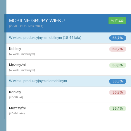
MOBILNE GRUPY WIEKU
%
123
(Źródło: GUS, NSP 2021)
W wieku produkcyjnym mobilnym (18-44 lata)
66,7%
Kobiety
69,2%
(w wieku mobilnym)
Mężczyźni
63,6%
(w wieku mobilnym)
W wieku produkcyjnym niemobilnym
33,3%
Kobiety
30,8%
(45-59 lat)
Mężczyźni
36,4%
(45-64 lata)