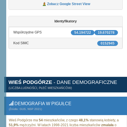
Zobacz Google Street View
Identyfikatory
Współrzędne GPS
54.194722
19.670278
Kod SIMC
0152945
WIEŚ PODGÓRZE
- DANE DEMOGRAFICZNE
(LICZBA LUDNOŚCI, PŁEĆ MIESZKAŃCÓW)
DEMOGRAFIA W PIGUŁCE
(Źródło: GUS, NSP 2021)
Wieś Podgórze ma
54
mieszkańców, z czego
48,1%
stanowią kobiety, a
51,9%
mężczyźni. W latach 1998-2021 liczba mieszkańców
zmalała
o