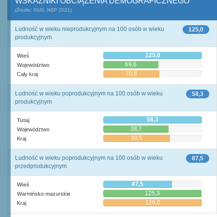
WSKAŹNIKI OBCIĄŻENIA DEMOGRAFICZNEGO
(Źródło: GUS, NSP 2021)
Ludność w wieku nieprodukcyjnym na 100 osób w wieku
125,0
produkcyjnym
125,0
Wieś
69,6
Województwo
70,8
Cały kraj
Ludność w wieku poprodukcyjnym na 100 osób w wieku
58,3
produkcyjnym
58,3
Tutaj
38,7
Województwo
39,5
Kraj
Ludność w wieku poprodukcyjnym na 100 osób w wieku
87,5
przedprodukcyjnym
87,5
Wieś
125,3
Warmińsko-mazurskie
126,0
Kraj