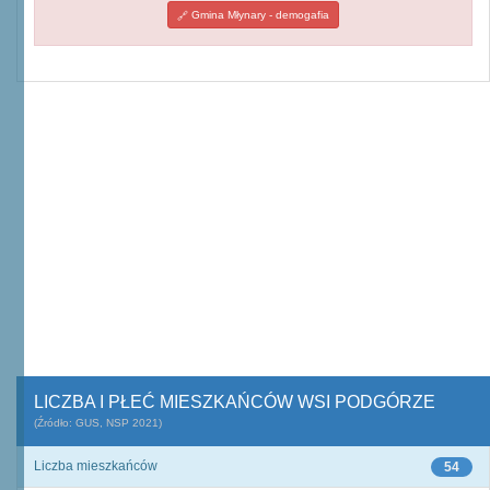
Gmina Młynary - demogafia
LICZBA I PŁEĆ MIESZKAŃCÓW WSI PODGÓRZE
(Źródło: GUS, NSP 2021)
Liczba mieszkańców
54