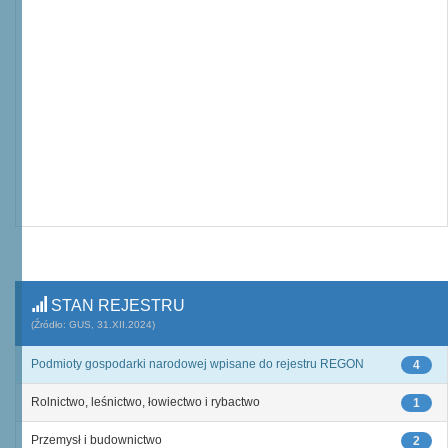
STAN REJESTRU
(Źródło: GUS, 31.XII.2024)
Podmioty gospodarki narodowej wpisane do rejestru REGON
4
Rolnictwo, leśnictwo, łowiectwo i rybactwo
1
Przemysł i budownictwo
2