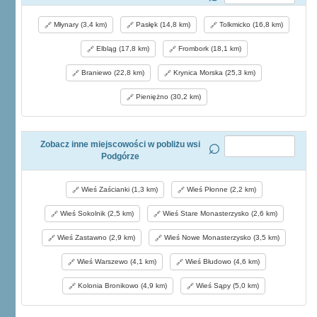
Młynary (3,4 km)
Pasłęk (14,8 km)
Tolkmicko (16,8 km)
Elbląg (17,8 km)
Frombork (18,1 km)
Braniewo (22,8 km)
Krynica Morska (25,3 km)
Pieniężno (30,2 km)
Zobacz inne miejscowości w pobliżu wsi
Podgórze
Wieś Zaścianki (1,3 km)
Wieś Płonne (2,2 km)
Wieś Sokolnik (2,5 km)
Wieś Stare Monasterzysko (2,6 km)
Wieś Zastawno (2,9 km)
Wieś Nowe Monasterzysko (3,5 km)
Wieś Warszewo (4,1 km)
Wieś Błudowo (4,6 km)
Kolonia Bronikowo (4,9 km)
Wieś Sąpy (5,0 km)