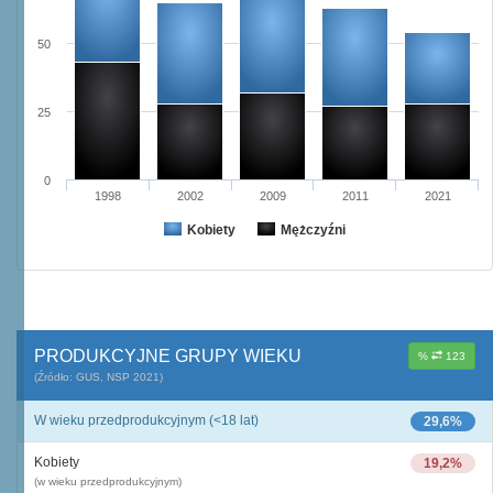
50
25
0
1998
2002
2009
2011
2021
Kobiety
Mężczyźni
PRODUKCYJNE GRUPY WIEKU
%
123
(Źródło: GUS, NSP 2021)
W wieku przedprodukcyjnym (<18 lat)
29,6%
Kobiety
19,2%
(w wieku przedprodukcyjnym)