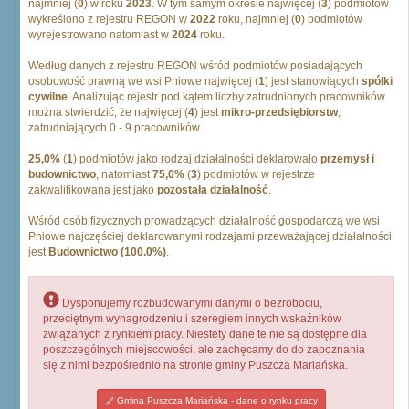
najmniej (
0
) w roku
2023
. W tym samym okresie najwięcej (
3
) podmiotów
wykreślono z rejestru REGON w
2022
roku, najmniej (
0
) podmiotów
wyrejestrowano natomiast w
2024
roku.
Według danych z rejestru REGON wśród podmiotów posiadających
osobowość prawną we wsi Pniowe najwięcej (
1
) jest stanowiących
spólki
cywilne
. Analizując rejestr pod kątem liczby zatrudnionych pracowników
można stwierdzić, że najwięcej (
4
) jest
mikro-przedsiębiorstw
,
zatrudniających 0 - 9 pracowników.
25,0%
(
1
) podmiotów jako rodzaj działalności deklarowało
przemysł i
budownictwo
, natomiast
75,0%
(
3
) podmiotów w rejestrze
zakwalifikowana jest jako
pozostała działalność
.
Wśród osób fizycznych prowadzących działalność gospodarczą we wsi
Pniowe najczęściej deklarowanymi rodzajami przeważającej działalności
jest
Budownictwo (100.0%)
.
Dysponujemy rozbudowanymi danymi o bezrobociu,
przeciętnym wynagrodzeniu i szeregiem innych wskaźników
związanych z rynkiem pracy. Niestety dane te nie są dostępne dla
poszczególnych miejscowości, ale zachęcamy do do zapoznania
się z nimi bezpośrednio na stronie gminy Puszcza Mariańska.
Gmina Puszcza Mariańska - dane o rynku pracy