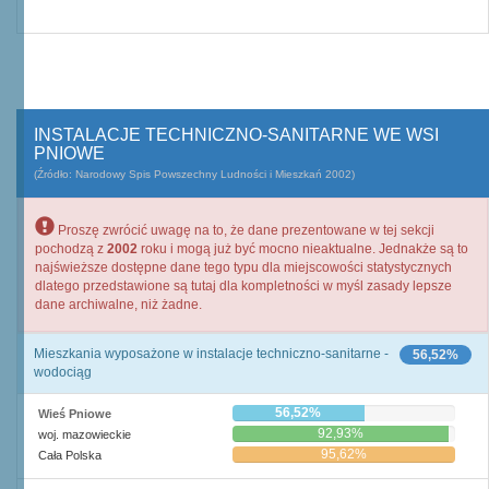
INSTALACJE TECHNICZNO-SANITARNE WE WSI
PNIOWE
(Źródło: Narodowy Spis Powszechny Ludności i Mieszkań 2002)
Proszę zwrócić uwagę na to, że dane prezentowane w tej sekcji
pochodzą z
2002
roku i mogą już być mocno nieaktualne. Jednakże są to
najświeższe dostępne dane tego typu dla miejscowości statystycznych
dlatego przedstawione są tutaj dla kompletności w myśl zasady lepsze
dane archiwalne, niż żadne.
Mieszkania wyposażone w instalacje techniczno-sanitarne -
56,52%
wodociąg
56,52%
Wieś Pniowe
92,93%
woj. mazowieckie
95,62%
Cała Polska