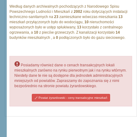
Według danych archiwalnych pochodzących z Narodowego Spisu
Powszechnego Ludności i Mieszkań z
2002
roku dotyczących instalacji
techniczno-sanitarnych na
23
zamieszkane wówczas mieszkania
13
mieszkań przyłączonych było do wodociągu,
10
nieruchomości
wyposażonych było w ustęp spłukiwany,
13
korzystało z centralnego
ogrzewania, a
10
z pieców grzewczych. Z kanalizacji korzystało
14
budynków mieszkalnych , a
0
podłączonych było do gazu sieciowego.
Posiadamy również dane o cenach transakcyjnych lokali
mieszkalnych zarówno na rynku pierwotnym jak i na rynku wtórnym.
Niestety dane te nie są dostępne dla jednostek administracyjnych
mniejszych od powiatów. Zapraszamy do zapoznania się z nimi
bezpośrednio na stronie powiatu żyrardowskiego.
Powiat żyrardowski - ceny transakcyjne mieszkań