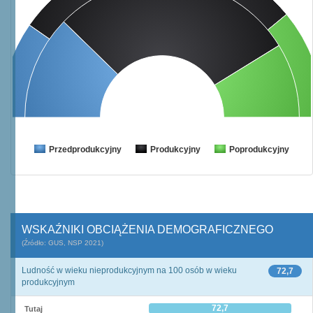
Przedprodukcyjny
Produkcyjny
Poprodukcyjny
WSKAŹNIKI OBCIĄŻENIA DEMOGRAFICZNEGO
(Źródło: GUS, NSP 2021)
Ludność w wieku nieprodukcyjnym na 100 osób w wieku
72,7
produkcyjnym
72,7
Tutaj