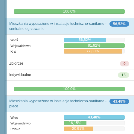
0,0%
100,0%
Mieszkania wyposażone w instalacje techniczno-sanitarne -
56,52%
centralne ogrzewanie
56,52%
Wieś
81,82%
Województwo
77,80%
Kraj
Zbiorcze
0
Indywidualne
13
0,0%
100,0%
Mieszkania wyposażone w instalacje techniczno-sanitarne -
43,48%
piece
43,48%
Wieś
16,15%
Województwo
20,91%
Polska