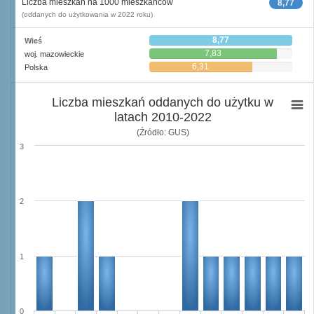
Liczba mieszkań na 1000 mieszkańców
8,77
(oddanych do użytkowania w 2022 roku)
8,77
Wieś
7,83
woj. mazowieckie
6,31
Polska
Liczba mieszkań oddanych do użytku w
latach 2010-2022
(Źródło: GUS)
3
2
1
0