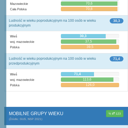
70,6
Mazowieckie
70,8
Cała Polska
Ludność w wieku poprodukcyjnym na 100 osób w wieku
30,3
produkcyjnym
30,3
Wieś
37,5
woj. mazowieckie
39,5
Polska
Ludność w wieku poprodukcyjnym na 100 osób w wieku
71,4
przedprodukcyjnym
71,4
Wieś
113,6
woj. mazowieckie
126,0
Polska
MOBILNE GRUPY WIEKU
%
123
(Źródło: GUS, NSP 2021)