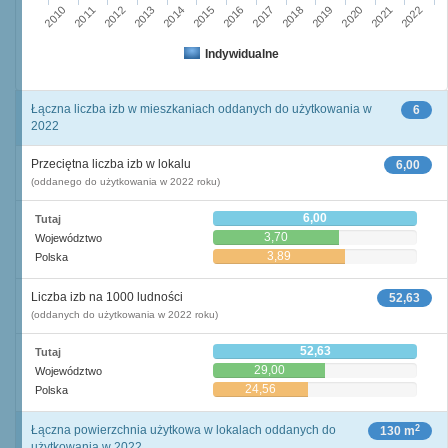
2013
2010
2020
2017
2011
2014
2021
2018
2015
2012
2022
2016
2019
Indywidualne
Łączna liczba izb w mieszkaniach oddanych do użytkowania w
6
2022
Przeciętna liczba izb w lokalu
6,00
(oddanego do użytkowania w 2022 roku)
6,00
Tutaj
3,70
Województwo
3,89
Polska
Liczba izb na 1000 ludności
52,63
(oddanych do użytkowania w 2022 roku)
52,63
Tutaj
29,00
Województwo
24,56
Polska
2
Łączna powierzchnia użytkowa w lokalach oddanych do
130 m
użytkowania w 2022