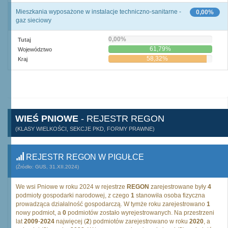
Mieszkania wyposażone w instalacje techniczno-sanitarne -
0,00%
gaz sieciowy
0,00%
Tutaj
61,79%
Województwo
58,32%
Kraj
WIEŚ PNIOWE
- REJESTR REGON
(KLASY WIELKOŚCI, SEKCJE PKD, FORMY PRAWNE)
REJESTR REGON W PIGUŁCE
(Źródło: GUS, 31.XII.2024)
We wsi Pniowe w roku 2024 w rejestrze
REGON
zarejestrowane były
4
podmioty gospodarki narodowej, z czego
1
stanowiła osoba fizyczna
prowadząca działalność gospodarczą. W tymże roku zarejestrowano
1
nowy podmiot, a
0
podmiotów zostało wyrejestrowanych. Na przestrzeni
lat
2009
-
2024
najwięcej (
2
) podmiotów zarejestrowano w roku
2020
, a