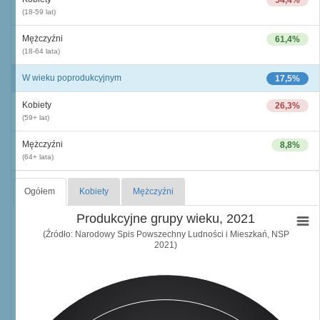
54,4%
(18-59 lat)
Mężczyźni
61,4%
(18-64 lata)
W wieku poprodukcyjnym
17,5%
Kobiety
26,3%
(59+ lat)
Mężczyźni
8,8%
(64+ lata)
Ogółem
Kobiety
Mężczyźni
Produkcyjne grupy wieku, 2021
(Źródło: Narodowy Spis Powszechny Ludności i Mieszkań, NSP
2021)