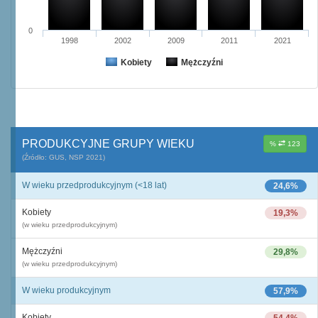
0
1998
2002
2009
2011
2021
Kobiety
Mężczyźni
PRODUKCYJNE GRUPY WIEKU
%
123
(Źródło: GUS, NSP 2021)
W wieku przedprodukcyjnym (<18 lat)
24,6%
Kobiety
19,3%
(w wieku przedprodukcyjnym)
Mężczyźni
29,8%
(w wieku przedprodukcyjnym)
W wieku produkcyjnym
57,9%
Kobiety