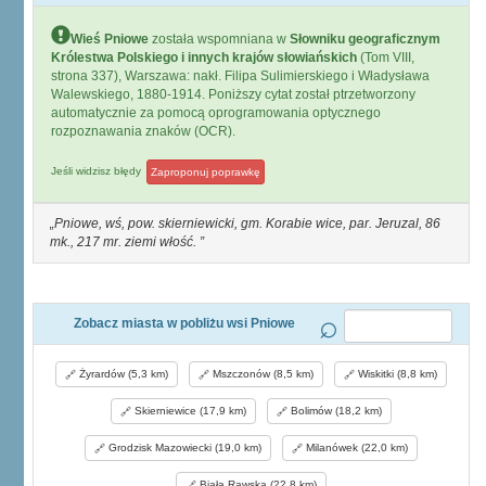
Wieś Pniowe
została wspomniana w
Słowniku geograficznym
Królestwa Polskiego i innych krajów słowiańskich
(Tom VIII,
strona 337), Warszawa: nakł. Filipa Sulimierskiego i Władysława
Walewskiego, 1880-1914. Poniższy cytat został ptrzetworzony
automatycznie za pomocą oprogramowania optycznego
rozpoznawania znaków (OCR).
Jeśli widzisz błędy
Zaproponuj poprawkę
Pniowe, wś, pow. skierniewicki, gm. Korabie wice, par. Jeruzal, 86
mk., 217 mr. ziemi włość.
Zobacz miasta w pobliżu wsi Pniowe
Żyrardów (5,3 km)
Mszczonów (8,5 km)
Wiskitki (8,8 km)
Skierniewice (17,9 km)
Bolimów (18,2 km)
Grodzisk Mazowiecki (19,0 km)
Milanówek (22,0 km)
Biała Rawska (22,8 km)