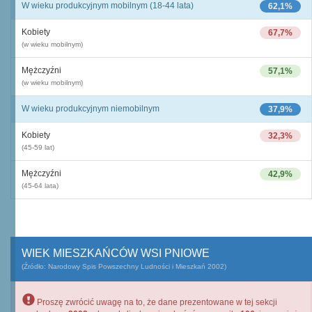
W wieku produkcyjnym mobilnym (18-44 lata)
62,1%
Kobiety
67,7%
(w wieku mobilnym)
Mężczyźni
57,1%
(w wieku mobilnym)
W wieku produkcyjnym niemobilnym
37,9%
Kobiety
32,3%
(45-59 lat)
Mężczyźni
42,9%
(45-64 lata)
WIEK MIESZKAŃCÓW WSI PNIOWE
(Źródło: Narodowy Spis Powszechny Ludności i Mieszkań 2002)
Proszę zwrócić uwagę na to, że dane prezentowane w tej sekcji