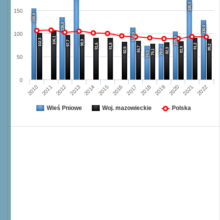
180,0
150
155,0
136,0
130,0
100
114,0
106,1
105,0
102,3
98,9
97,7
91,6
91,8
91,2
89,2
84,7
83,9
82,5
82,3
79,1
79,0
74,0
50
0
2012
2021
2017
2013
2018
2022
2014
2010
2019
2015
2011
2016
2020
Wieś Pniowe
Woj. mazowieckie
Polska