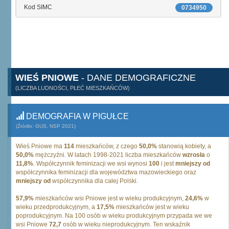
Kod SIMC
0734950
WIEŚ PNIOWE
- DANE DEMOGRAFICZNE
(LICZBA LUDNOŚCI, PŁEĆ MIESZKAŃCÓW)
DEMOGRAFIA W PIGUŁCE
(Źródło: GUS, NSP 2021)
Wieś Pniowe ma
114
mieszkańców, z czego
50,0%
stanowią kobiety, a
50,0%
mężczyźni. W latach 1998-2021 liczba mieszkańców
wzrosła
o
11,8%
. Współczynnik feminizacji we wsi wynosi
100
i jest
mniejszy od
współczynnika feminizacji dla województwa mazowieckiego oraz
mniejszy od
współczynnika dla całej Polski.
57,9%
mieszkańców wsi Pniowe jest w wieku produkcyjnym,
24,6%
w
wieku przedprodukcyjnym, a
17,5%
mieszkańców jest w wieku
poprodukcyjnym. Na 100 osób w wieku produkcyjnym przypada we we
wsi Pniowe
72,7
osób w wieku nieprodukcyjnym. Ten wskaźnik