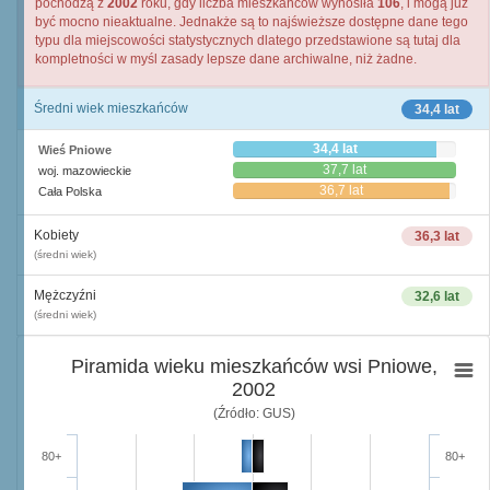
pochodzą z
2002
roku, gdy liczba mieszkańców wynosiła
106
, i mogą już
być mocno nieaktualne. Jednakże są to najświeższe dostępne dane tego
typu dla miejscowości statystycznych dlatego przedstawione są tutaj dla
kompletności w myśl zasady lepsze dane archiwalne, niż żadne.
Średni wiek mieszkańców
34,4 lat
34,4 lat
Wieś Pniowe
37,7 lat
woj. mazowieckie
36,7 lat
Cała Polska
Kobiety
36,3 lat
(średni wiek)
Mężczyźni
32,6 lat
(średni wiek)
Piramida wieku mieszkańców wsi Pniowe,
2002
(Źródło: GUS)
80+
80+