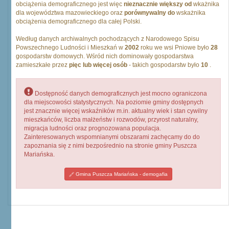
obciążenia demograficznego jest więc
nieznacznie większy od
wkażnika
dla województwa mazowieckiego oraz
porównywalny do
wskażnika
obciążenia demograficznego dla całej Polski.
Według danych archiwalnych pochodzących z Narodowego Spisu
Powszechnego Ludności i Mieszkań w
2002
roku we wsi Pniowe było
28
gospodarstw domowych. Wśród nich dominowały gospodarstwa
zamieszkałe przez
pięc lub więcej osób
- takich gospodarstw było
10
.
Dostępność danych demograficznych jest mocno ograniczona
dla miejscowości statystycznych. Na poziomie gminy dostępnych
jest znacznie więcej wskaźników m.in. aktualny wiek i stan cywilny
mieszkańców, liczba małżeństw i rozwodów, przyrost naturalny,
migracja ludności oraz prognozowana populacja.
Zainteresowanych wspomnianymi obszarami zachęcamy do do
zapoznania się z nimi bezpośrednio na stronie gminy Puszcza
Mariańska.
Gmina Puszcza Mariańska - demogafia