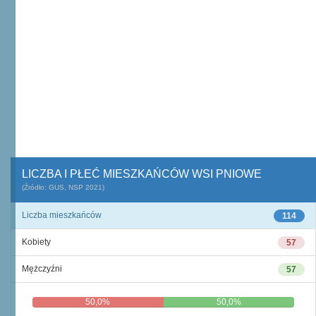
LICZBA I PŁEĆ MIESZKAŃCÓW WSI PNIOWE
(Źródło: GUS, NSP 2021)
Liczba mieszkańców
114
Kobiety
57
Mężczyźni
57
50,0%
50,0%