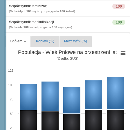
Współczynnik feminizacji
100
(Na każdych
100
mężczyzn przypada
100
kobiet)
Współczynnik maskulinizacji
100
(Na każde
100
kobiet przypada
100
mężczyzn)
Ogółem
Kobiety (%)
Mężczyźni (%)
Populacja - Wieś Pniowe na przestrzeni lat
(Źródło: GUS)
125
100
75
50
25