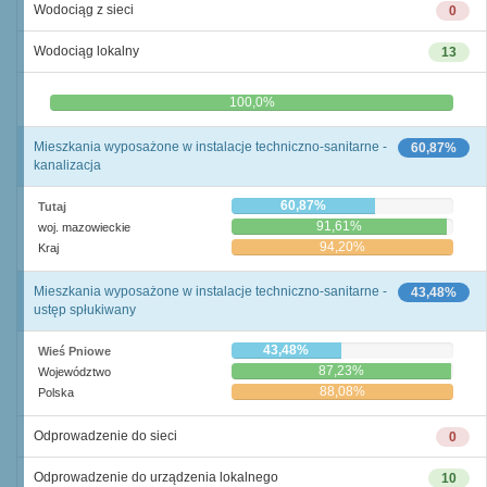
Wodociąg z sieci
0
Wodociąg lokalny
13
0,0%
100,0%
Mieszkania wyposażone w instalacje techniczno-sanitarne -
60,87%
kanalizacja
60,87%
Tutaj
91,61%
woj. mazowieckie
94,20%
Kraj
Mieszkania wyposażone w instalacje techniczno-sanitarne -
43,48%
ustęp spłukiwany
43,48%
Wieś Pniowe
87,23%
Województwo
88,08%
Polska
Odprowadzenie do sieci
0
Odprowadzenie do urządzenia lokalnego
10