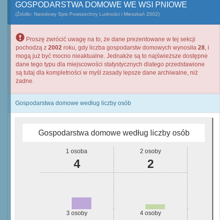
GOSPODARSTWA DOMOWE WE WSI PNIOWE
(Źródło: Narodowy Spis Powszechny Ludności i Mieszkań 2002)
Proszę zwrócić uwagę na to, że dane prezentowane w tej sekcji
pochodzą z
2002
roku, gdy liczba gospodarstw domowych wynosiła
28
, i
mogą już być mocno nieaktualne. Jednakże są to najświeższe dostępne
dane tego typu dla miejscowości statystycznych dlatego przedstawione
są tutaj dla kompletności w myśl zasady lepsze dane archiwalne, niż
żadne.
Gospodarstwa domowe według liczby osób
Gospodarstwa domowe według liczby osób
1 osoba
2 osoby
4
2
3 osoby
4 osoby