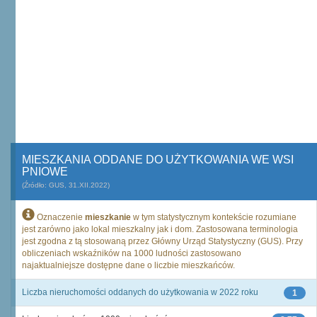
MIESZKANIA ODDANE DO UŻYTKOWANIA WE WSI
PNIOWE
(Źródło: GUS, 31.XII.2022)
Oznaczenie
mieszkanie
w tym statystycznym kontekście rozumiane
jest zarówno jako lokal mieszkalny jak i dom. Zastosowana terminologia
jest zgodna z tą stosowaną przez Główny Urząd Statystyczny (GUS). Przy
obliczeniach wskaźników na 1000 ludności zastosowano
najaktualniejsze dostępne dane o liczbie mieszkańców.
Liczba nieruchomości oddanych do użytkowania w 2022 roku
1