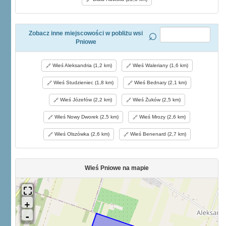
Zobacz inne miejscowości w pobliżu wsi
Pniowe
Wieś Aleksandria (1,2 km)
Wieś Waleriany (1,6 km)
Wieś Studzieniec (1,8 km)
Wieś Bednary (2,1 km)
Wieś Józefów (2,2 km)
Wieś Żuków (2,5 km)
Wieś Nowy Dworek (2,5 km)
Wieś Mrozy (2,6 km)
Wieś Olszówka (2,6 km)
Wieś Benenard (2,7 km)
Wieś Pniowe na mapie