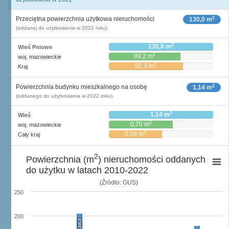
2
Przeciętna powierzchnia użytkowa nieruchomości
130,0 m
(oddanej do użytkowania w 2022 roku)
2
130,0 m
Wieś Pniowe
2
89,2 m
woj. mazowieckie
2
92,3 m
Kraj
2
Powierzchnia budynku mieszkalnego na osobę
1,14 m
(oddanego do użytkowania w 2022 roku)
2
1,14 m
Wieś
2
0,70 m
woj. mazowieckie
2
0,58 m
Cały kraj
2
Powierzchnia (m
) nieruchomości oddanych
do użytku w latach 2010-2022
(Źródło: GUS)
250
200
205,0