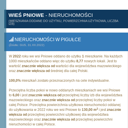
WIEŚ PNIOWE
- NIERUCHOMOŚCI
(MIESZKANIA ODDANE DO UŻYTKU, POWIERZCHNIA UŻYTKOWA, LICZBA
IZB)
NIERUCHOMOŚCI W PIGUŁCE
(Źródło: GUS, 31.XII.2022)
W
2022
roku we wsi Pniowe oddano do użytku
1
mieszkanie. Na każdych
1000 mieszkańców oddano więc do użytku
8,77
nowych lokali. Jest to
wartość
znacznie większa od
wartości dla województwa mazowieckiego
oraz
znacznie większa od
średniej dla całej Polski.
100,0%
mieszkań zostało przeznaczonych na cele indywidualne.
Przeciętna liczba pokoi w nowo oddanych mieszkaniach we wsi Pniowe
to
6,00
i jest
znacznie większa od
przeciętnej liczby izb dla województwa
mazowieckiego oraz
znacznie większa od
przeciętnej liczby pokoi w
całej Polsce. Przeciętna powierzchnia użytkowa nieruchomości oddanej
2
do użytkowania w 2022 roku we wsi Pniowe to
130,00 m
i jest
znacznie
większa od
przeciętnej powierzchni użytkowej dla województwa
mazowieckiego oraz
znacznie większa od
przeciętnej powierzchni
nieruchomości w całej Polsce.