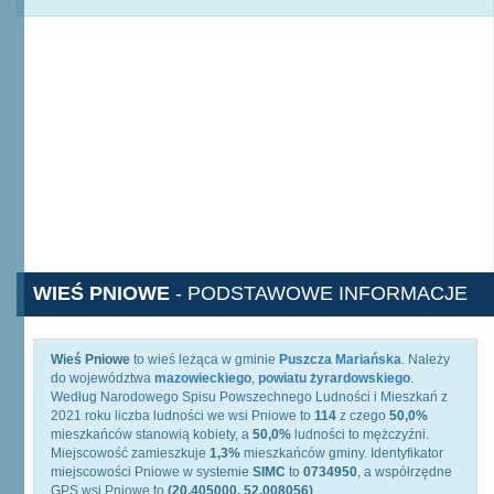
WIEŚ PNIOWE
- PODSTAWOWE INFORMACJE
Wieś Pniowe
to wieś leżąca w gminie
Puszcza Mariańska
. Należy
do województwa
mazowieckiego
,
powiatu żyrardowskiego
.
Według Narodowego Spisu Powszechnego Ludności i Mieszkań z
2021 roku liczba ludności we wsi Pniowe to
114
z czego
50,0%
mieszkańców stanowią kobiety, a
50,0%
ludności to mężczyźni.
Miejscowość zamieszkuje
1,3%
mieszkańców gminy. Identyfikator
miejscowości Pniowe w systemie
SIMC
to
0734950
, a współrzędne
GPS wsi Pniowe to
(20.405000, 52.008056)
.