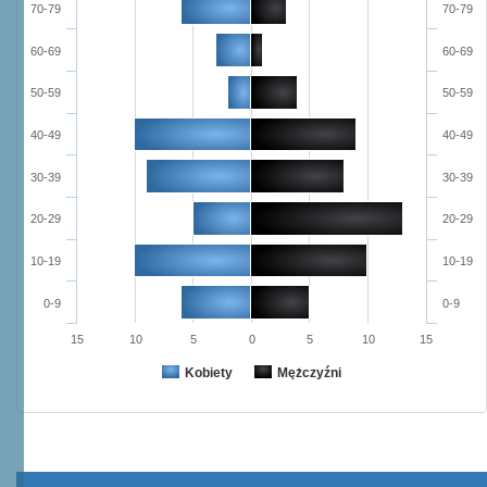
70-79
70-79
60-69
60-69
50-59
50-59
40-49
40-49
30-39
30-39
20-29
20-29
10-19
10-19
0-9
0-9
15
10
5
0
5
10
15
Kobiety
Mężczyźni