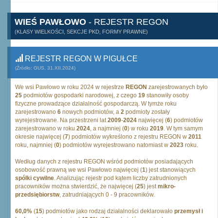
WIEŚ PAWŁOWO
- REJESTR REGON
(KLASY WIELKOŚCI, SEKCJE PKD, FORMY PRAWNE)
REJESTR REGON W PIGUŁCE
(Źródło: GUS, 31.XII.2024)
We wsi Pawłowo w roku 2024 w rejestrze
REGON
zarejestrowanych było
25
podmiotów gospodarki narodowej, z czego
19
stanowiły osoby
fizyczne prowadzące działalność gospodarczą. W tymże roku
zarejestrowano
6
nowych podmiotów, a
2
podmioty zostały
wyrejestrowane. Na przestrzeni lat
2009
-
2024
najwięcej (
6
) podmiotów
zarejestrowano w roku
2024
, a najmniej (
0
) w roku
2019
. W tym samym
okresie najwięcej (
7
) podmiotów wykreślono z rejestru REGON w
2011
roku, najmniej (
0
) podmiotów wyrejestrowano natomiast w
2023
roku.
Według danych z rejestru REGON wśród podmiotów posiadających
osobowość prawną we wsi Pawłowo najwięcej (
1
) jest stanowiących
spólki cywilne
. Analizując rejestr pod kątem liczby zatrudnionych
pracowników można stwierdzić, że najwięcej (
25
) jest
mikro-
przedsiębiorstw
, zatrudniających 0 - 9 pracowników.
60,0%
(
15
) podmiotów jako rodzaj działalności deklarowało
przemysł i