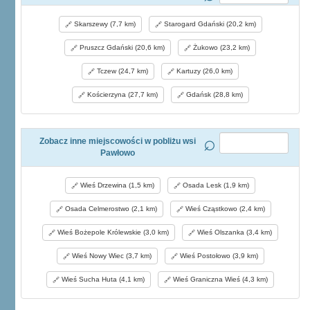
Skarszewy (7,7 km)
Starogard Gdański (20,2 km)
Pruszcz Gdański (20,6 km)
Żukowo (23,2 km)
Tczew (24,7 km)
Kartuzy (26,0 km)
Kościerzyna (27,7 km)
Gdańsk (28,8 km)
Zobacz inne miejscowości w pobliżu wsi
Pawłowo
Wieś Drzewina (1,5 km)
Osada Lesk (1,9 km)
Osada Celmerostwo (2,1 km)
Wieś Cząstkowo (2,4 km)
Wieś Bożepole Królewskie (3,0 km)
Wieś Olszanka (3,4 km)
Wieś Nowy Wiec (3,7 km)
Wieś Postołowo (3,9 km)
Wieś Sucha Huta (4,1 km)
Wieś Graniczna Wieś (4,3 km)