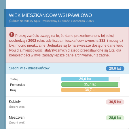
WIEK MIESZKAŃCÓW WSI PAWŁOWO
(Źródło: Narodowy Spis Powszechny Ludności i Mieszkań 2002)
Proszę zwrócić uwagę na to, że dane prezentowane w tej sekcji
pochodzą z
2002
roku, gdy liczba mieszkańców wynosiła
332
, i mogą już
być mocno nieaktualne. Jednakże są to najświeższe dostępne dane tego
typu dla miejscowości statystycznych dlatego przedstawione są tutaj dla
kompletności w myśl zasady lepsze dane archiwalne, niż żadne.
Średni wiek mieszkańców
29,6 lat
29,6 lat
Tutaj
35,7 lat
Pomorskie
36,7 lat
Kraj
Kobiety
30,5 lat
(średni wiek)
Mężczyźni
28,6 lat
(średni wiek)