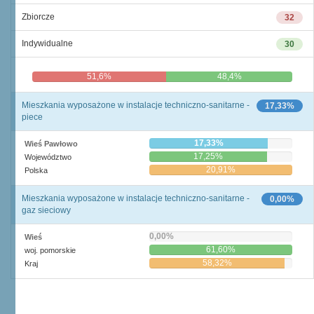
Zbiorcze
32
Indywidualne
30
51,6%
48,4%
Mieszkania wyposażone w instalacje techniczno-sanitarne -
17,33%
piece
17,33%
Wieś Pawłowo
17,25%
Województwo
20,91%
Polska
Mieszkania wyposażone w instalacje techniczno-sanitarne -
0,00%
gaz sieciowy
0,00%
Wieś
61,60%
woj. pomorskie
58,32%
Kraj