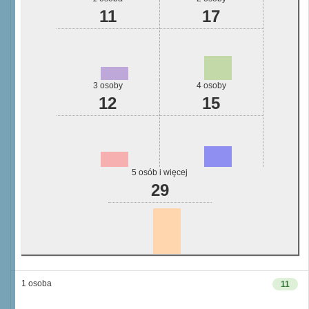
11
17
3 osoby
4 osoby
12
15
5 osób i więcej
29
1 osoba
11