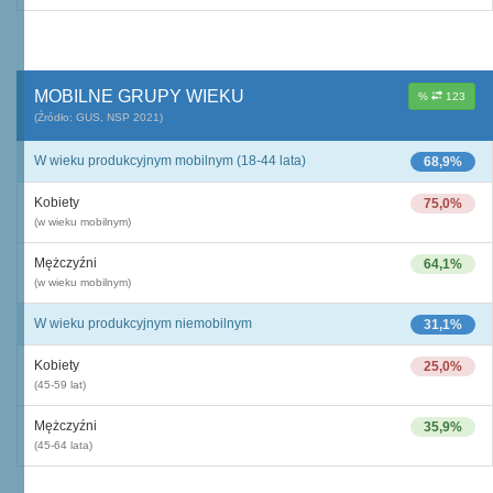
MOBILNE GRUPY WIEKU
%
123
(Źródło: GUS, NSP 2021)
W wieku produkcyjnym mobilnym (18-44 lata)
68,9%
Kobiety
75,0%
(w wieku mobilnym)
Mężczyźni
64,1%
(w wieku mobilnym)
W wieku produkcyjnym niemobilnym
31,1%
Kobiety
25,0%
(45-59 lat)
Mężczyźni
35,9%
(45-64 lata)