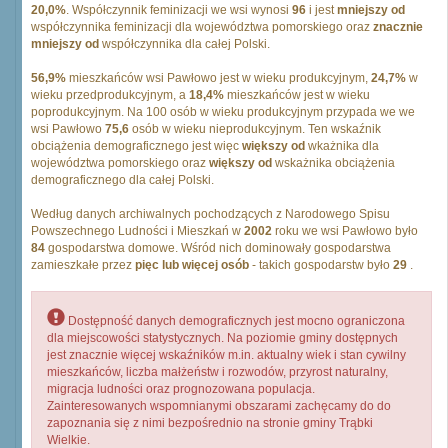
20,0%
. Współczynnik feminizacji we wsi wynosi
96
i jest
mniejszy od
współczynnika feminizacji dla województwa pomorskiego oraz
znacznie
mniejszy od
współczynnika dla całej Polski.
56,9%
mieszkańców wsi Pawłowo jest w wieku produkcyjnym,
24,7%
w
wieku przedprodukcyjnym, a
18,4%
mieszkańców jest w wieku
poprodukcyjnym. Na 100 osób w wieku produkcyjnym przypada we we
wsi Pawłowo
75,6
osób w wieku nieprodukcyjnym. Ten wskaźnik
obciążenia demograficznego jest więc
większy od
wkażnika dla
województwa pomorskiego oraz
większy od
wskażnika obciążenia
demograficznego dla całej Polski.
Według danych archiwalnych pochodzących z Narodowego Spisu
Powszechnego Ludności i Mieszkań w
2002
roku we wsi Pawłowo było
84
gospodarstwa domowe. Wśród nich dominowały gospodarstwa
zamieszkałe przez
pięc lub więcej osób
- takich gospodarstw było
29
.
Dostępność danych demograficznych jest mocno ograniczona
dla miejscowości statystycznych. Na poziomie gminy dostępnych
jest znacznie więcej wskaźników m.in. aktualny wiek i stan cywilny
mieszkańców, liczba małżeństw i rozwodów, przyrost naturalny,
migracja ludności oraz prognozowana populacja.
Zainteresowanych wspomnianymi obszarami zachęcamy do do
zapoznania się z nimi bezpośrednio na stronie gminy Trąbki
Wielkie.