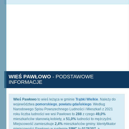
WIEŚ PAWŁOWO
- PODSTAWOWE
INFORMACJE
Wieś Pawłowo
to wieś leżąca w gminie
Trąbki Wielkie
. Należy do
województwa
pomorskiego
,
powiatu gdańskiego
. Według
Narodowego Spisu Powszechnego Ludności i Mieszkań z 2021
roku liczba ludności we wsi Pawłowo to
288
z czego
49,0%
mieszkańców stanowią kobiety, a
51,0%
ludności to mężczyźni.
Miejscowość zamieszkuje
2,4%
mieszkańców gminy. Identyfikator
miejscowości Pawłowo w systemie
SIMC
to
0176207
, a