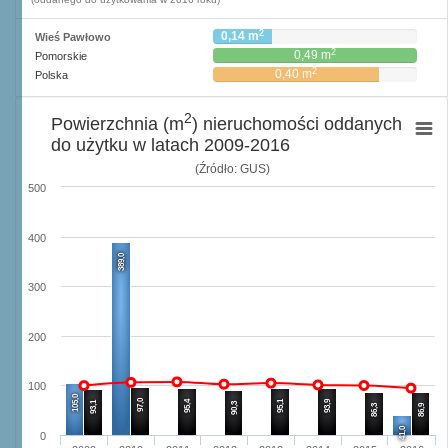
2
0,14 m
Wieś Pawłowo
2
0,49 m
Pomorskie
2
0,40 m
Polska
2
Powierzchnia (m
) nieruchomości oddanych
do użytku w latach 2009-2016
(Źródło: GUS)
500
400
389,0
300
200
100
105,0
97,0
95,4
95,1
93,9
93,1
90,3
86,3
86,9
41,0
0