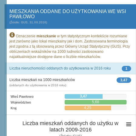
MIESZKANIA ODDANE DO UŻYTKOWANIA WE WSI
PAWŁOWO
(Źródło: GUS, 31.XII.2016)
Oznaczenie
mieszkanie
w tym statystycznym kontekście rozumiane
jest zarówno jako lokal mieszkalny jak i dom. Zastosowana terminologia
jest zgodna z tą stosowaną przez Główny Urząd Statystyczny (GUS). Przy
obliczeniach wskaźników na 1000 ludności zastosowano
najaktualniejsze dostępne dane o liczbie mieszkańców.
Liczba nieruchomości oddanych do użytkowania w 2016 roku
1
Liczba mieszkań na 1000 mieszkańców
3,47
(oddanych do użytkowania w 2016 roku)
3,47
Wieś Pawłowo
5,68
Województwo
4,25
Kraj
Liczba mieszkań oddanych do użytku w
latach 2009-2016