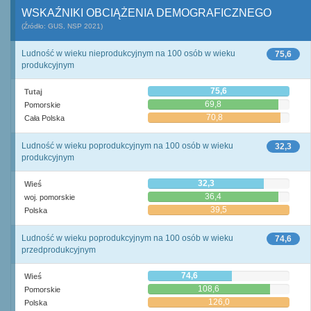
WSKAŹNIKI OBCIĄŻENIA DEMOGRAFICZNEGO
(Źródło: GUS, NSP 2021)
Ludność w wieku nieprodukcyjnym na 100 osób w wieku
75,6
produkcyjnym
75,6
Tutaj
69,8
Pomorskie
70,8
Cała Polska
Ludność w wieku poprodukcyjnym na 100 osób w wieku
32,3
produkcyjnym
32,3
Wieś
36,4
woj. pomorskie
39,5
Polska
Ludność w wieku poprodukcyjnym na 100 osób w wieku
74,6
przedprodukcyjnym
74,6
Wieś
108,6
Pomorskie
126,0
Polska