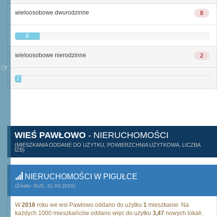
wieloosobowe dwurodzinne
8
8
wieloosobowe nierodzinne
2
2
WIEŚ PAWŁOWO
- NIERUCHOMOŚCI
(MIESZKANIA ODDANE DO UŻYTKU, POWIERZCHNIA UŻYTKOWA, LICZBA
IZB)
NIERUCHOMOŚCI W PIGUŁCE
(Źródło: GUS, 31.XII.2016)
W
2016
roku we wsi Pawłowo oddano do użytku
1
mieszkanie. Na
każdych 1000 mieszkańców oddano więc do użytku
3,47
nowych lokali.