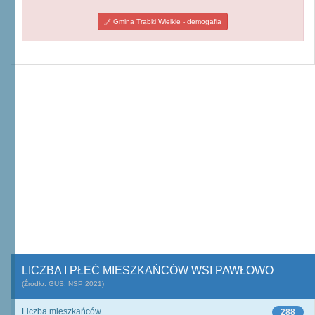
Gmina Trąbki Wielkie - demogafia
LICZBA I PŁEĆ MIESZKAŃCÓW WSI PAWŁOWO
(Źródło: GUS, NSP 2021)
Liczba mieszkańców
288