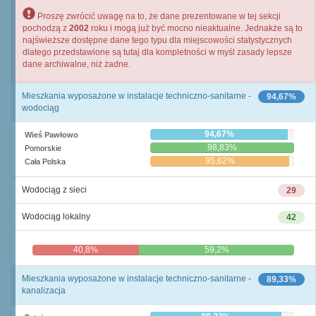
Proszę zwrócić uwagę na to, że dane prezentowane w tej sekcji
pochodzą z
2002
roku i mogą już być mocno nieaktualne. Jednakże są to
najświeższe dostępne dane tego typu dla miejscowości statystycznych
dlatego przedstawione są tutaj dla kompletności w myśl zasady lepsze
dane archiwalne, niż żadne.
Mieszkania wyposażone w instalacje techniczno-sanitarne -
94,67%
wodociąg
94,67%
Wieś Pawłowo
98,83%
Pomorskie
95,62%
Cała Polska
Wodociąg z sieci
29
Wodociąg lokalny
42
40,8%
59,2%
Mieszkania wyposażone w instalacje techniczno-sanitarne -
89,33%
kanalizacja