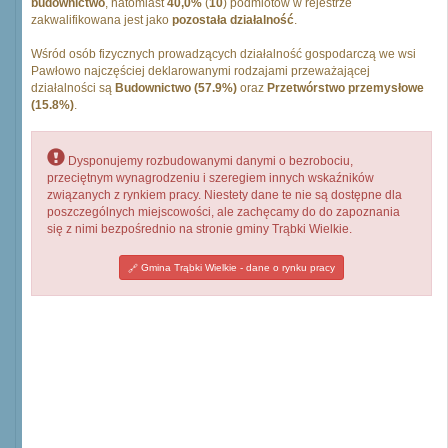
budownictwo
, natomiast
40,0%
(
10
) podmiotów w rejestrze
zakwalifikowana jest jako
pozostała działalność
.
Wśród osób fizycznych prowadzących działalność gospodarczą we wsi
Pawłowo najczęściej deklarowanymi rodzajami przeważającej
działalności są
Budownictwo (57.9%)
oraz
Przetwórstwo przemysłowe
(15.8%)
.
Dysponujemy rozbudowanymi danymi o bezrobociu,
przeciętnym wynagrodzeniu i szeregiem innych wskaźników
związanych z rynkiem pracy. Niestety dane te nie są dostępne dla
poszczególnych miejscowości, ale zachęcamy do do zapoznania
się z nimi bezpośrednio na stronie gminy Trąbki Wielkie.
Gmina Trąbki Wielkie - dane o rynku pracy