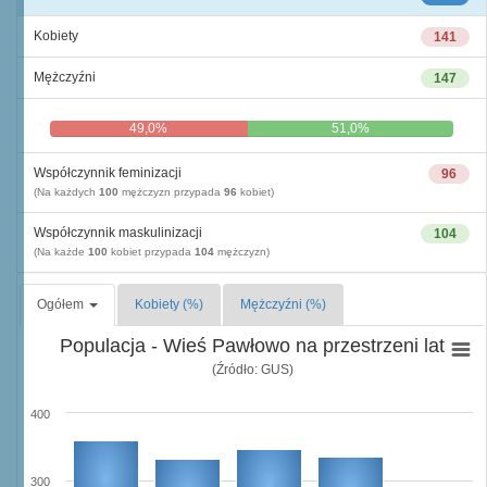
Kobiety
141
Mężczyźni
147
49,0%
51,0%
Współczynnik feminizacji
96
(Na każdych
100
mężczyzn przypada
96
kobiet)
Współczynnik maskulinizacji
104
(Na każde
100
kobiet przypada
104
mężczyzn)
Ogółem
Kobiety (%)
Mężczyźni (%)
Populacja - Wieś Pawłowo na przestrzeni lat
(Źródło: GUS)
400
300