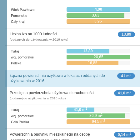
4,00
Wieś Pawłowo
3,63
Pomorskie
3,96
Cały kraj
Liczba izb na 1000 ludności
13,89
(oddanych do użytkowania w 2016 roku)
13,89
Tutaj
20,65
woj. pomorskie
16,85
Polska
2
Łączna powierzchnia użytkowa w lokalach oddanych do
41 m
użytkowania w 2016
2
Przeciętna powierzchnia użytkowa nieruchomości
41,0 m
(oddanej do użytkowania w 2016 roku)
2
41,0 m
Tutaj
2
86,9 m
woj. pomorskie
2
94,5 m
Cała Polska
2
Powierzchnia budynku mieszkalnego na osobę
0,14 m
(oddanego do użytkowania w 2016 roku)