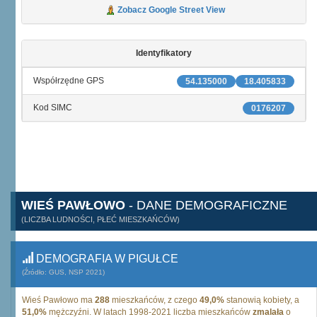
Zobacz Google Street View
Identyfikatory
Współrzędne GPS
54.135000
18.405833
Kod SIMC
0176207
WIEŚ PAWŁOWO
- DANE DEMOGRAFICZNE
(LICZBA LUDNOŚCI, PŁEĆ MIESZKAŃCÓW)
DEMOGRAFIA W PIGUŁCE
(Źródło: GUS, NSP 2021)
Wieś Pawłowo ma
288
mieszkańców, z czego
49,0%
stanowią kobiety, a
51,0%
mężczyźni. W latach 1998-2021 liczba mieszkańców
zmalała
o