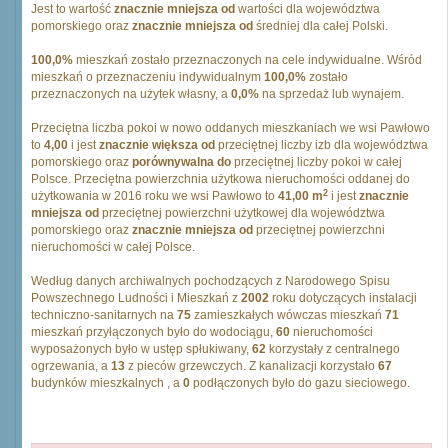
Jest to wartość
znacznie mniejsza od
wartości dla województwa
pomorskiego oraz
znacznie mniejsza od
średniej dla całej Polski.
100,0%
mieszkań zostało przeznaczonych na cele indywidualne. Wśród
mieszkań o przeznaczeniu indywidualnym
100,0%
zostało
przeznaczonych na użytek własny, a
0,0%
na sprzedaż lub wynajem.
Przeciętna liczba pokoi w nowo oddanych mieszkaniach we wsi Pawłowo
to
4,00
i jest
znacznie większa od
przeciętnej liczby izb dla województwa
pomorskiego oraz
porównywalna do
przeciętnej liczby pokoi w całej
Polsce. Przeciętna powierzchnia użytkowa nieruchomości oddanej do
2
użytkowania w 2016 roku we wsi Pawłowo to
41,00 m
i jest
znacznie
mniejsza od
przeciętnej powierzchni użytkowej dla województwa
pomorskiego oraz
znacznie mniejsza od
przeciętnej powierzchni
nieruchomości w całej Polsce.
Według danych archiwalnych pochodzących z Narodowego Spisu
Powszechnego Ludności i Mieszkań z
2002
roku dotyczących instalacji
techniczno-sanitarnych na
75
zamieszkałych wówczas mieszkań
71
mieszkań przyłączonych było do wodociągu,
60
nieruchomości
wyposażonych było w ustęp spłukiwany,
62
korzystały z centralnego
ogrzewania, a
13
z pieców grzewczych. Z kanalizacji korzystało
67
budynków mieszkalnych , a
0
podłączonych było do gazu sieciowego.