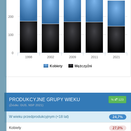
200
100
0
1998
2002
2009
2011
2021
Kobiety
Mężczyźni
PRODUKCYJNE GRUPY WIEKU
%
123
(Źródło: GUS, NSP 2021)
W wieku przedprodukcyjnym (<18 lat)
24,7%
Kobiety
27,0%