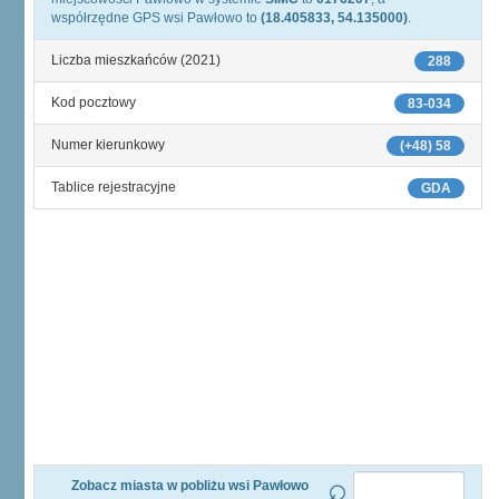
współrzędne GPS wsi Pawłowo to
(18.405833, 54.135000)
.
Liczba mieszkańców (2021)
288
Kod pocztowy
83-034
Numer kierunkowy
(+48) 58
Tablice rejestracyjne
GDA
Zobacz miasta w pobliżu wsi Pawłowo