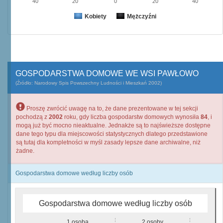
40
20
0
20
40
Kobiety
Mężczyźni
GOSPODARSTWA DOMOWE WE WSI PAWŁOWO
(Źródło: Narodowy Spis Powszechny Ludności i Mieszkań 2002)
Proszę zwrócić uwagę na to, że dane prezentowane w tej sekcji
pochodzą z
2002
roku, gdy liczba gospodarstw domowych wynosiła
84
, i
mogą już być mocno nieaktualne. Jednakże są to najświeższe dostępne
dane tego typu dla miejscowości statystycznych dlatego przedstawione
są tutaj dla kompletności w myśl zasady lepsze dane archiwalne, niż
żadne.
Gospodarstwa domowe według liczby osób
Gospodarstwa domowe według liczby osób
1 osoba
2 osoby