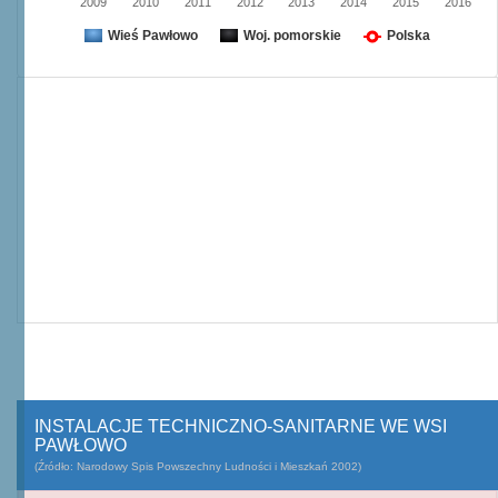
2009
2010
2011
2012
2013
2014
2015
2016
Wieś Pawłowo
Woj. pomorskie
Polska
INSTALACJE TECHNICZNO-SANITARNE WE WSI
PAWŁOWO
(Źródło: Narodowy Spis Powszechny Ludności i Mieszkań 2002)