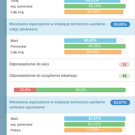
89,33%
Tutaj
98,16%
woj. pomorskie
94,20%
Cały kraj
Mieszkania wyposażone w instalacje techniczno-sanitarne -
80,00%
ustęp spłukiwany
80,00%
Wieś
94,35%
Pomorskie
88,08%
Cały kraj
Odprowadzenie do sieci
12
Odprowadzenie do urządzenia lokalnego
48
20,0%
80,0%
Mieszkania wyposażone w instalacje techniczno-sanitarne -
82,67%
centralne ogrzewanie
82,67%
Wieś
81,42%
woj. pomorskie
77,80%
Polska