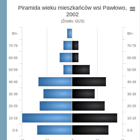
Piramida wieku mieszkańców wsi Pawłowo,
2002
(Źródło: GUS)
80+
80+
70-79
70-79
60-69
60-69
50-59
50-59
40-49
40-49
30-39
30-39
20-29
20-29
10-19
10-19
0-9
0-9