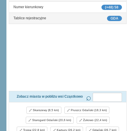
Numer kierunkowy
(+48) 58
Tablice rejestracyjne
GDA
Zobacz miasta w pobliżu wsi Cząstkowo
Skarszewy (8,5 km)
Pruszcz Gdański (18,3 km)
Starogard Gdański (20,6 km)
Żukowo (22,4 km)
Tczew (22,8 km)
Kartuzy (26,2 km)
Gdańsk (26,7 km)