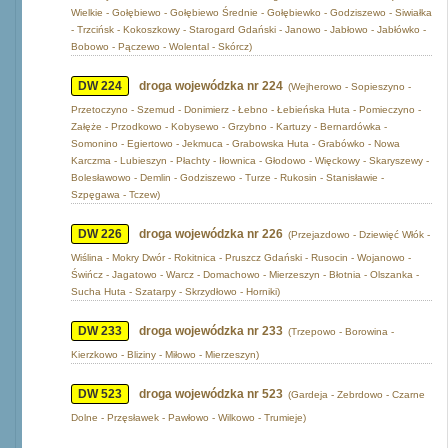
Wielkie - Gołębiewo - Gołębiewo Średnie - Gołębiewko - Godziszewo - Siwiałka
- Trzcińsk - Kokoszkowy - Starogard Gdański - Janowo - Jabłowo - Jabłówko -
Bobowo - Pączewo - Wolental - Skórcz)
DW 224
droga wojewódzka nr 224
(Wejherowo - Sopieszyno -
Przetoczyno - Szemud - Donimierz - Łebno - Łebieńska Huta - Pomieczyno -
Załęże - Przodkowo - Kobysewo - Grzybno - Kartuzy - Bernardówka -
Somonino - Egiertowo - Jekmuca - Grabowska Huta - Grabówko - Nowa
Karczma - Lubieszyn - Płachty - Iłownica - Głodowo - Więckowy - Skaryszewy -
Bolesławowo - Demlin - Godziszewo - Turze - Rukosin - Stanisławie -
Szpęgawa - Tczew)
DW 226
droga wojewódzka nr 226
(Przejazdowo - Dziewięć Włók -
Wiślina - Mokry Dwór - Rokitnica - Pruszcz Gdański - Rusocin - Wojanowo -
Świńcz - Jagatowo - Warcz - Domachowo - Mierzeszyn - Błotnia - Olszanka -
Sucha Huta - Szatarpy - Skrzydłowo - Horniki)
DW 233
droga wojewódzka nr 233
(Trzepowo - Borowina -
Kierzkowo - Bliziny - Miłowo - Mierzeszyn)
DW 523
droga wojewódzka nr 523
(Gardeja - Zebrdowo - Czarne
Dolne - Przęsławek - Pawłowo - Wilkowo - Trumieje)