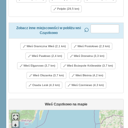
Pelplin (29,5 km)
Zobacz inne miejscowości w pobliżu wsi
Cząstkowo
Wieś Graniczna Wieś (2,1 km)
Wieś Postołowo (2,3 km)
Wieś Pawłowo (2,4 km)
Wieś Drzewina (3,3 km)
Wieś Ełganowo (3,7 km)
Wieś Bożepole Królewskie (3,7 km)
Wieś Olszanka (3,7 km)
Wieś Błotnia (4,2 km)
Osada Lesk (4,3 km)
Wieś Czerniewo (4,3 km)
Wieś Cząstkowo na mapie