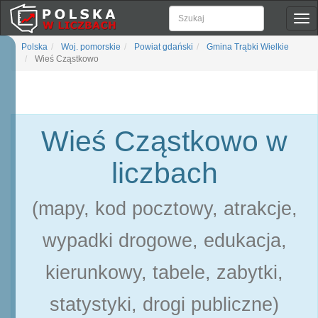
Pok
naw
Polska
Woj. pomorskie
Powiat gdański
Gmina Trąbki Wielkie
Wieś Cząstkowo
Wieś Cząstkowo w
liczbach
(mapy, kod pocztowy, atrakcje,
wypadki drogowe, edukacja,
kierunkowy, tabele, zabytki,
statystyki, drogi publiczne)