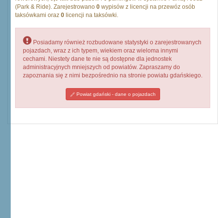
(Park & Ride). Zarejestrowano
0
wypisów z licencji na przewóz osób
taksówkami oraz
0
licencji na taksówki.
Posiadamy również rozbudowane statystyki o zarejestrowanych
pojazdach, wraz z ich typem, wiekiem oraz wieloma innymi
cechami. Niestety dane te nie są dostępne dla jednostek
administracyjnych mniejszych od powiatów. Zapraszamy do
zapoznania się z nimi bezpośrednio na stronie powiatu gdańskiego.
Powiat gdański - dane o pojazdach