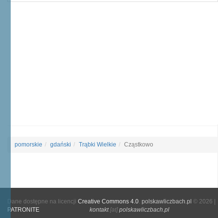
pomorskie
gdański
Trąbki Wielkie
Cząstkowo
Dane dostępne na licencji
Creative Commons 4.0
.
polskawliczbach.pl
© 2026 |
PATRONITE
kontakt
[at]
polskawliczbach.pl