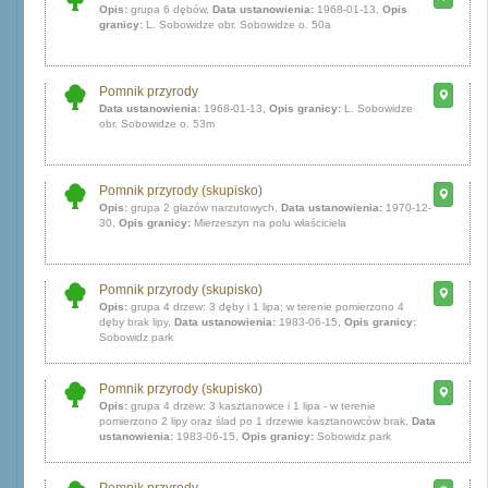
Opis:
grupa 6 dębów,
Data ustanowienia:
1968-01-13,
Opis
granicy:
L. Sobowidze obr. Sobowidze o. 50a
Pomnik przyrody
Data ustanowienia:
1968-01-13,
Opis granicy:
L. Sobowidze
obr. Sobowidze o. 53m
Pomnik przyrody (skupisko)
Opis:
grupa 2 głazów narzutowych,
Data ustanowienia:
1970-12-
30,
Opis granicy:
Mierzeszyn na polu właściciela
Pomnik przyrody (skupisko)
Opis:
grupa 4 drzew: 3 dęby i 1 lipa; w terenie pomierzono 4
dęby brak lipy,
Data ustanowienia:
1983-06-15,
Opis granicy:
Sobowidz park
Pomnik przyrody (skupisko)
Opis:
grupa 4 drzew: 3 kasztanowce i 1 lipa - w terenie
pomierzono 2 lipy oraz ślad po 1 drzewie kasztanowców brak,
Data
ustanowienia:
1983-06-15,
Opis granicy:
Sobowidz park