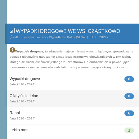
WYPADKI DROGOWE WE WSI CZĄSTKOWO
(Źródło: Systemu Ewidencji Wypadków i Kolizji (SEWiK), 31.XII.2024)
Wypadek drogowy
, to zdarzenie mające miejsce w ruchu lądowym, spowodowane
poprzez nieumyślne naruszenie zasad bezpieczeństwa obowiązujących w tym ruchu,
którego skutkiem jest śmierć jednego z uczestników lub obrażenia ciała powodujące
naruszenie czynności narządu ciała lub rozstrój zdrowia trwające dłużej niż 7 dni.
Wypadki drogowe
6
(lata 2010 - 2024)
Ofiary śmiertelne
0
(lata 2010 - 2024)
Ranni
6
(lata 2010 - 2024)
Lekko ranni
2