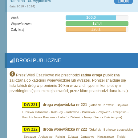
Ranni na 100 wypadków
100,00
(lata 2010 - 2024)
100,0
Wieś
124,4
Województwo
120,1
Cały kraj
DROGI PUBLICZNE
Przez Wieś Cząstkowo nie przechodzi
żadna droga publiczna
zaliczana do kategorii wojewódzkiej lub wyższej. Poniżej znajduje się
lista takich dróg w promieniu
10 km
wraz z ich typem i kompletnym
przebiegiem (spisem miejscowości, przez które przechodzi dana trasa).
DW 221
droga wojewódzka nr 221
(Gdańsk - Kowale - Bąkowo -
Lublewo Gdańskie - Kolbudy - Jodłowno - Pomlewo - Przywidz - Trzepowo -
Horniki - Nowa Karczma - Lubań - Zielenin - Nowy Klincz - Kościerzyna)
DW 222
droga wojewódzka nr 222
(Gdańsk - Borkowo Łostowickie
- Straszyn - Arciszewo - Rekcin - Żuława - Jagatowo - Kleszczewo - Trąbki