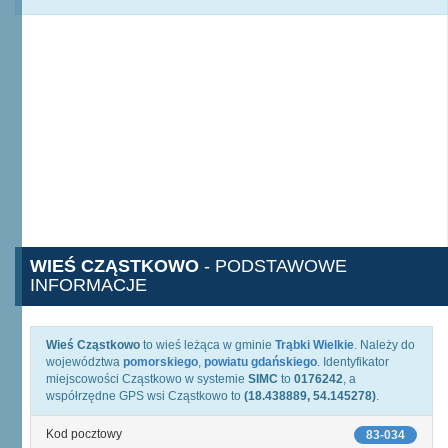
WIEŚ CZĄSTKOWO
- PODSTAWOWE
INFORMACJE
Wieś Cząstkowo
to wieś leżąca w gminie
Trąbki Wielkie
. Należy do
województwa
pomorskiego
,
powiatu gdańskiego
. Identyfikator
miejscowości Cząstkowo w systemie
SIMC
to
0176242
, a
współrzędne GPS wsi Cząstkowo to
(18.438889, 54.145278)
.
Kod pocztowy
83-034