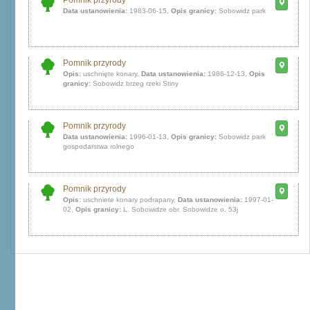
Pomnik przyrody
Data ustanowienia:
1983-06-15,
Opis granicy:
Sobowidz park
Pomnik przyrody
Opis:
uschnięte konary,
Data ustanowienia:
1986-12-13,
Opis
granicy:
Sobowidz brzeg rzeki Stiny
Pomnik przyrody
Data ustanowienia:
1996-01-13,
Opis granicy:
Sobowidz park
gospodarstwa rolnego
Pomnik przyrody
Opis:
uschniete konary podrapany,
Data ustanowienia:
1997-01-
02,
Opis granicy:
L. Sobowidze obr. Sobowidze o. 53j