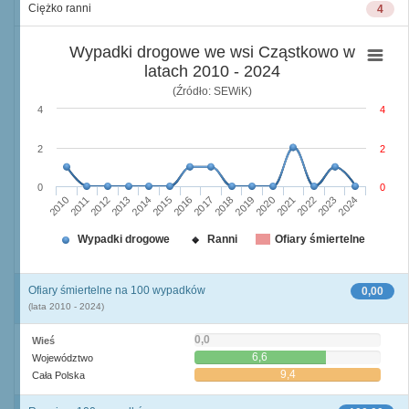
Ciężko ranni
4
Wypadki drogowe we wsi Cząstkowo w
latach 2010 - 2024
(Źródło: SEWiK)
4
4
2
2
0
0
2010
2015
2020
2013
2018
2023
2011
2016
2021
2014
2019
2024
2012
2017
2022
Wypadki drogowe
Ranni
Ofiary śmiertelne
Ofiary śmiertelne na 100 wypadków
0,00
(lata 2010 - 2024)
0,0
Wieś
6,6
Województwo
9,4
Cała Polska