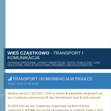
WIEŚ CZĄSTKOWO
- TRANSPORT I
KOMUNIKACJA
(WYPADKI DROGOWE, OFIARY ŚMIERTELNE, DROGI PUBLICZNE, LINIE
KOLEJOWE, STACJE KOLEJOWE, PRZEBIEG LINII KOLEJOWYCH)
TRANSPORT I KOMUNIKACJA W PIGUŁCE
(Źródło: GUS, 31.XII.2024)
Według danych z lat 2010 - 2024 w wyniku
6
wypadków drogowych we
wsi Cząstkowo odnotowano
0
ofiar śmiertelnych oraz
6
osób rannych.
W 2024 roku we wsi Cząstkowo znajdowało się
0
km ścieżek
rowerowych,
0,0 km
bus-pasów i
0
parkingów w systemie Parkuj i Jedź