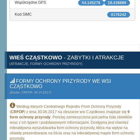
Współrzędne GPS
54.145278
18.438889
Kod SIMC
0176242
WIEŚ CZĄSTKOWO
- ZABYTKI I ATRAKCJE
(ATRAKCJE, FORMY OCHRONY PRZYRODY)
FORMY OCHRONY PRZYRODY WE WSI
CZĄSTKOWO
(Źródło: CRFOP, 30.VI.2017)
Według danych Centralnego Rejestru From Ochrony Przyrody
(
CRFOP
) z dnia 30.06.2017 na obszarze wsi Cząstkowo znajduje się
9
form ochrony przyrody
. Poniżej zamieszczona jest pełna lista obiektów
wraz z ich typem i podstawowymi informacjami. Dostępna jest również
interaktywna wyszukiwarka form ochrony przyrody, która ma wpływ na
obiekty prezentowane na liście oraz na interaktywnej mapie form ochrony
przyrody.