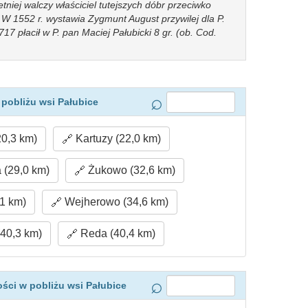
letniej walczy właściciel tutejszych dóbr przeciwko
 W 1552 r. wystawia Zygmunt August przywilej dla P.
17 płacił w P. pan Maciej Pałubicki 8 gr. (ob. Cod.
pobliżu wsi Pałubice
20,3 km)
Kartuzy (22,0 km)
 (29,0 km)
Żukowo (32,6 km)
1 km)
Wejherowo (34,6 km)
40,3 km)
Reda (40,4 km)
ści w pobliżu wsi Pałubice