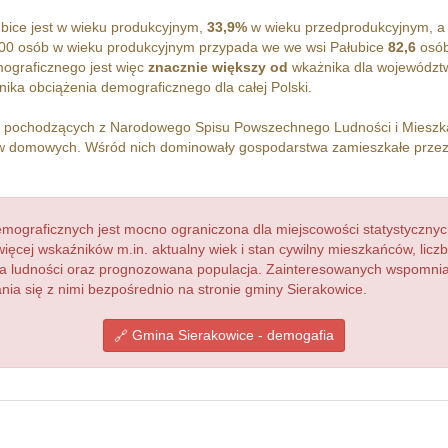
bice jest w wieku produkcyjnym,
33,9%
w wieku przedprodukcyjnym, 
00 osób w wieku produkcyjnym przypada we we wsi Pałubice
82,6
osób
ograficznego jest więc
znacznie większy od
wkażnika dla województ
ika obciążenia demograficznego dla całej Polski.
h pochodzących z Narodowego Spisu Powszechnego Ludności i Miesz
 domowych. Wśród nich dominowały gospodarstwa zamieszkałe prze
ograficznych jest mocno ograniczona dla miejscowości statystycznyc
więcej wskaźników m.in. aktualny wiek i stan cywilny mieszkańców, lic
acja ludności oraz prognozowana populacja. Zainteresowanych wspomn
a się z nimi bezpośrednio na stronie gminy Sierakowice.
Gmina Sierakowice - demogafia