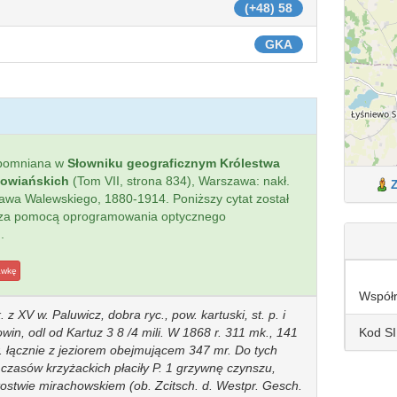
(+48) 58
GKA
spomniana w
Słowniku geograficznym Królestwa
łowiańskich
(Tom VII, strona 834), Warszawa: nakł.
sława Walewskiego, 1880-1914. Poniższy cytat został
 za pomocą oprogramowania optycznego
.
awkę
Współ
 z XV w. Paluwicz, dobra ryc., pow. kartuski, st. p. i
Kod S
win, odl od Kartuz 3 8 /4 mili. W 1868 r. 311 mk., 141
r. łącznie z jeziorem obejmującem 347 mr. Do tych
a czasów krzyżackich płaciły P. 1 grzywnę czynszu,
jtostwie mirachowskiem (ob. Zcitsch. d. Westpr. Gesch.