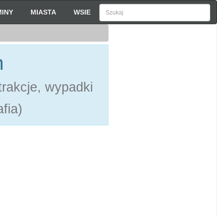
INY
MIASTA
WSIE
h
rakcje, wypadki
fia)