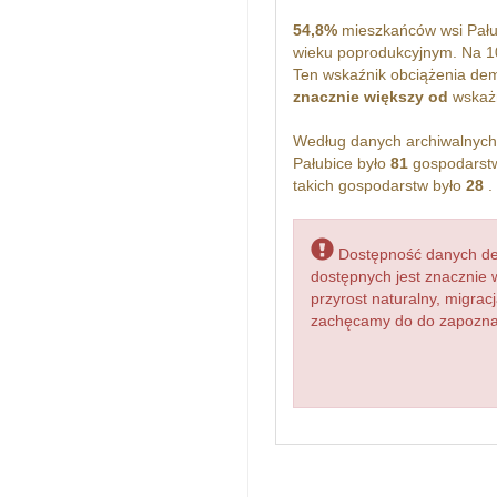
54,8%
mieszkańców wsi Pału
wieku poprodukcyjnym. Na 1
Ten wskaźnik obciążenia dem
znacznie większy od
wskażn
Według danych archiwalnyc
Pałubice było
81
gospodarstw
takich gospodarstw było
28
.
Dostępność danych dem
dostępnych jest znacznie 
przyrost naturalny, migr
zachęcamy do do zapoznani