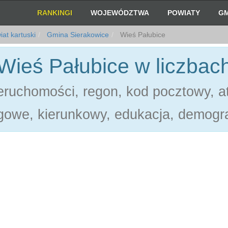
RANKINGI
WOJEWÓDZTWA
POWIATY
GM
at kartuski
Gmina Sierakowice
Wieś Pałubice
Wieś Pałubice w liczbac
ruchomości, regon, kod pocztowy, at
gowe, kierunkowy, edukacja, demogra