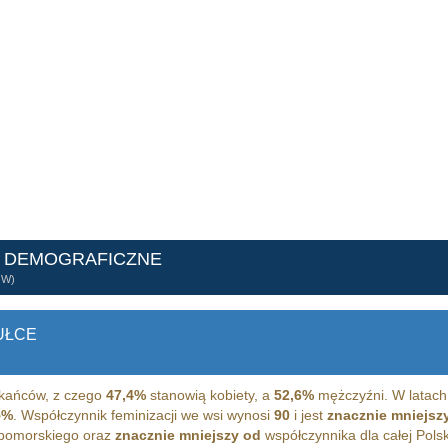
E DEMOGRAFICZNE
ÓW)
UŁCE
kańców, z czego
47,4%
stanowią kobiety, a
52,6%
mężczyźni. W latach
5%
. Współczynnik feminizacji we wsi wynosi
90
i jest
znacznie mniejsz
 pomorskiego oraz
znacznie mniejszy od
współczynnika dla całej Polsk