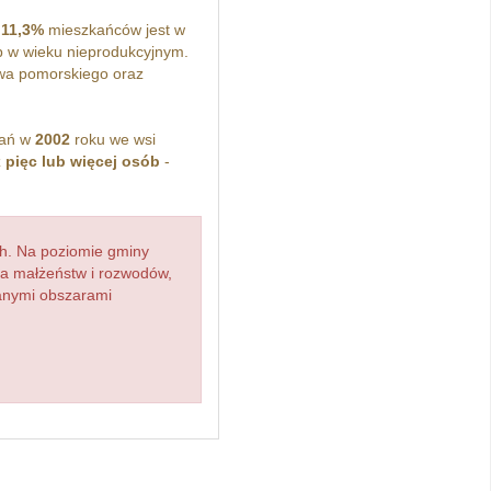
a
11,3%
mieszkańców jest w
 w wieku nieprodukcyjnym.
wa pomorskiego oraz
kań w
2002
roku we wsi
z
pięc lub więcej osób
-
h. Na poziomie gminy
zba małżeństw i rozwodów,
ianymi obszarami