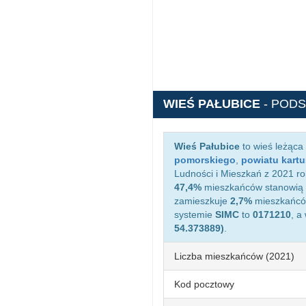
WIEŚ PAŁUBICE
- POD
Wieś Pałubice
to wieś leżąca
pomorskiego
,
powiatu kart
Ludności i Mieszkań z 2021 ro
47,4%
mieszkańców stanowią 
zamieszkuje
2,7%
mieszkańców
systemie
SIMC
to
0171210
, a
54.373889)
.
Liczba mieszkańców (2021)
Kod pocztowy