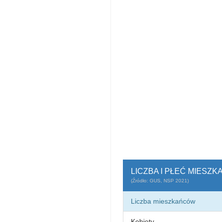
LICZBA I PŁEĆ MIESZ
(Źródło: GUS, NSP 2021)
Liczba mieszkańców
Kobiety