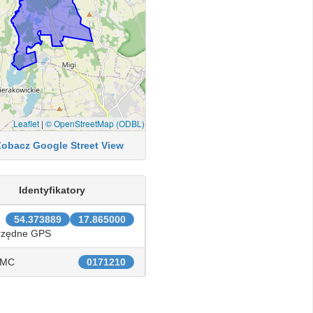
Leaflet
|
© OpenStreetMap (ODBL)
Zobacz Google Street View
Identyfikatory
54.373889
17.865000
rzędne GPS
IMC
0171210