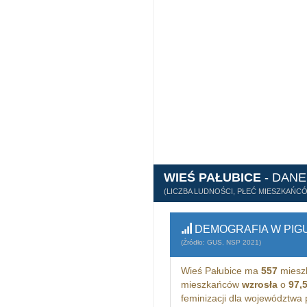
WIEŚ PAŁUBICE
- DAN
(LICZBA LUDNOŚCI, PŁEĆ MIESZKAŃC
DEMOGRAFIA W PIG
(Źródło: GUS, NSP 2021)
Wieś Pałubice ma
557
miesz
mieszkańców
wzrosła
o
97,
feminizacji dla województwa