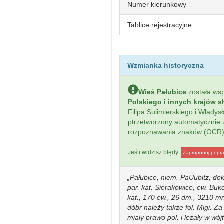
Numer kierunkowy
Tablice rejestracyjne
Wzmianka historyczna
Wieś Pałubice
została w
Polskiego i innych krajów s
Filipa Sulimierskiego i Włady
ptrzetworzony automatycznie
rozpoznawania znaków (OCR)
Jeśli widzisz błędy
Zaproponuj popr
Pałubice, niem. PaUubitz, dok.
par. kat. Sierakowice, ew. Buko
kat., 170 ew., 26 dm., 3210 m
dóbr należy także fol. Migi. Z
miały prawo pol. i leżały w wó