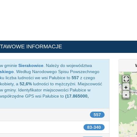
STAWOWE INFORMACJE
 w gminie
Sierakowice
. Należy do województwa
uskiego
. Według Narodowego Spisu Powszechnego
ku liczba ludności we wsi Pałubice to
557
z czego
kobiety, a
52,6%
ludności to mężczyźni. Miejscowość
 gminy. Identyfikator miejscowości Pałubice w
 współrzędne GPS wsi Pałubice to
(17.865000,
557
83-340