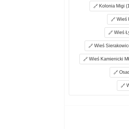
Kolonia Migi (
Wieś K
Wieś Ły
Wieś Sierakowice
Wieś Kamienicki Mł
Osad
W