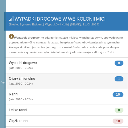
WYPADKI DROGOWE W WE KOLONII MIGI
(Źródło: Systemu Ewidencji Wypadków i Kolizji (SEWiK), 31.XII.2024)
Wypadek drogowy
, to zdarzenie mające miejsce w ruchu lądowym, spowodowane
poprzez nieumyślne naruszenie zasad bezpieczeństwa obowiązujących w tym ruchu,
którego skutkiem jest śmierć jednego z uczestników lub obrażenia ciała powodujące
naruszenie czynności narządu ciała lub rozstrój zdrowia trwające dłużej niż 7 dni.
Wypadki drogowe
8
(lata 2010 - 2024)
Ofiary śmiertelne
1
(lata 2010 - 2024)
Ranni
10
(lata 2010 - 2024)
Lekko ranni
0
Ciężko ranni
10