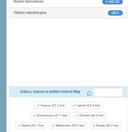
Numer kierunkowy
(+48) 58
Tablice rejestracyjne
GKA
Zobacz miasta w pobliżu kolonii Migi
Kartuzy (21,2 km)
Lębork (21,6 km)
Kościerzyna (27,7 km)
Żukowo (32,0 km)
Bytów (32,7 km)
Wejherowo (35,2 km)
Rumia (40,5 km)