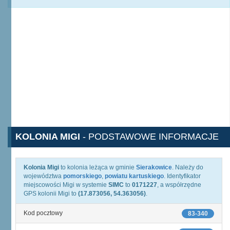
KOLONIA MIGI
- PODSTAWOWE INFORMACJE
Kolonia Migi
to kolonia leżąca w gminie
Sierakowice
. Należy do
województwa
pomorskiego
,
powiatu kartuskiego
. Identyfikator
miejscowości Migi w systemie
SIMC
to
0171227
, a współrzędne
GPS kolonii Migi to
(17.873056, 54.363056)
.
Kod pocztowy
83-340