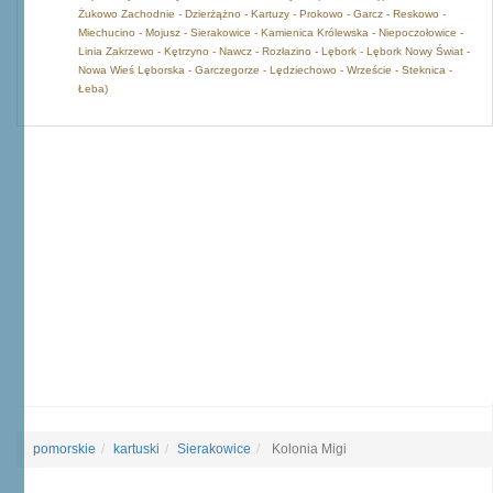
Żukowo Zachodnie - Dzierżążno - Kartuzy - Prokowo - Garcz - Reskowo -
Miechucino - Mojusz - Sierakowice - Kamienica Królewska - Niepoczołowice -
Linia Zakrzewo - Kętrzyno - Nawcz - Rozłazino - Lębork - Lębork Nowy Świat -
Nowa Wieś Lęborska - Garczegorze - Lędziechowo - Wrzeście - Steknica -
Łeba)
pomorskie
kartuski
Sierakowice
Kolonia Migi