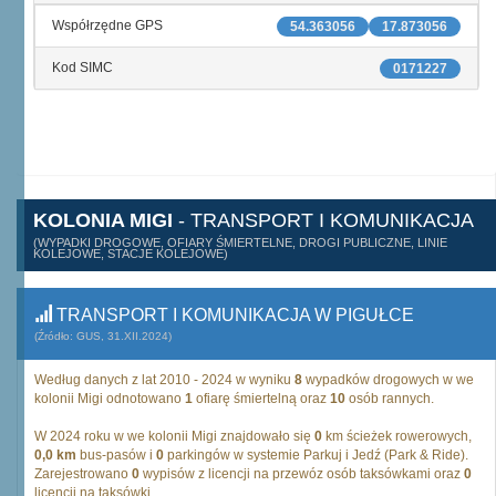
Współrzędne GPS
54.363056
17.873056
Kod SIMC
0171227
KOLONIA MIGI
- TRANSPORT I KOMUNIKACJA
(WYPADKI DROGOWE, OFIARY ŚMIERTELNE, DROGI PUBLICZNE, LINIE
KOLEJOWE, STACJE KOLEJOWE)
TRANSPORT I KOMUNIKACJA W PIGUŁCE
(Źródło: GUS, 31.XII.2024)
Według danych z lat 2010 - 2024 w wyniku
8
wypadków drogowych w we
kolonii Migi odnotowano
1
ofiarę śmiertelną oraz
10
osób rannych.
W 2024 roku w we kolonii Migi znajdowało się
0
km ścieżek rowerowych,
0,0 km
bus-pasów i
0
parkingów w systemie Parkuj i Jedź (Park & Ride).
Zarejestrowano
0
wypisów z licencji na przewóz osób taksówkami oraz
0
licencji na taksówki.