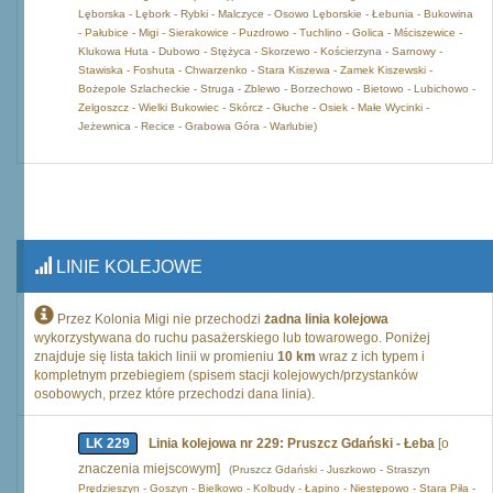
Lęborska - Lębork - Rybki - Malczyce - Osowo Lęborskie - Łebunia - Bukowina
- Pałubice - Migi - Sierakowice - Puzdrowo - Tuchlino - Golica - Mściszewice -
Klukowa Huta - Dubowo - Stężyca - Skorzewo - Kościerzyna - Sarnowy -
Stawiska - Foshuta - Chwarzenko - Stara Kiszewa - Zamek Kiszewski -
Bożepole Szlacheckie - Struga - Zblewo - Borzechowo - Bietowo - Lubichowo -
Zelgoszcz - Wielki Bukowiec - Skórcz - Głuche - Osiek - Małe Wycinki -
Jeżewnica - Recice - Grabowa Góra - Warlubie)
LINIE KOLEJOWE
Przez Kolonia Migi nie przechodzi
żadna linia kolejowa
wykorzystywana do ruchu pasażerskiego lub towarowego. Poniżej
znajduje się lista takich linii w promieniu
10 km
wraz z ich typem i
kompletnym przebiegiem (spisem stacji kolejowych/przystanków
osobowych, przez które przechodzi dana linia).
LK 229
Linia kolejowa nr 229: Pruszcz Gdański - Łeba
[o
znaczenia miejscowym]
(Pruszcz Gdański - Juszkowo - Straszyn
Prędzieszyn - Goszyn - Bielkowo - Kolbudy - Łapino - Niestępowo - Stara Piła -