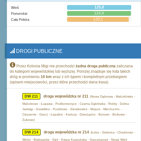
125,0
Wieś
124,4
Pomorskie
120,1
Cała Polska
DROGI PUBLICZNE
Przez Kolonia Migi nie przechodzi
żadna droga publiczna
zaliczana
do kategorii wojewódzkiej lub wyższej. Poniżej znajduje się lista takich
dróg w promieniu
10 km
wraz z ich typem i kompletnym przebiegiem
(spisem miejscowości, przez które przechodzi dana trasa).
DW 211
droga wojewódzka nr 211
(Nowa Dąbrowa - Malczkówko -
Malczkowo - Łupawa - Podkomorzyce - Czarna Dąbrówka - Rokity - Dolina
Jadwigi - Gowidlino - Puzdrowo - Sierakowice - Mojusz - Miechucino -
Cieszenie - Garcz - Łapalice - Kartuzy - Dzierżążno - Borowo - Borkowo -
Żukowo)
DW 214
droga wojewódzka nr 214
(Łeba - Steknica - Charbrowo -
Wicko - Białogarda - Gęś - Krępa Kaszubska - Garczegorze - Nowa Wieś