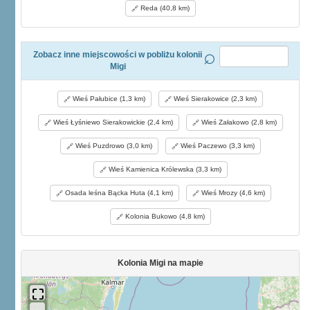
Reda (40,8 km)
Zobacz inne miejscowości w pobliżu kolonii
Migi
Wieś Pałubice (1,3 km)
Wieś Sierakowice (2,3 km)
Wieś Łyśniewo Sierakowickie (2,4 km)
Wieś Załakowo (2,8 km)
Wieś Puzdrowo (3,0 km)
Wieś Paczewo (3,3 km)
Wieś Kamienica Królewska (3,3 km)
Osada leśna Bącka Huta (4,1 km)
Wieś Mrozy (4,6 km)
Kolonia Bukowo (4,8 km)
Kolonia Migi na mapie