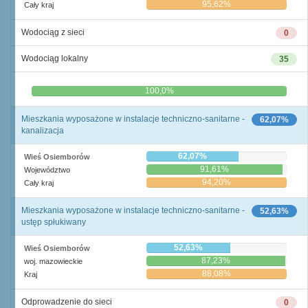
95,62%
Cały kraj
Wodociąg z sieci
0
Wodociąg lokalny
35
0,0%
100,0%
Mieszkania wyposażone w instalacje techniczno-sanitarne -
62,07%
kanalizacja
62,07%
Wieś Osiemborów
91,61%
Województwo
94,20%
Cały kraj
Mieszkania wyposażone w instalacje techniczno-sanitarne -
52,63%
ustęp spłukiwany
52,63%
Wieś Osiemborów
87,23%
woj. mazowieckie
88,08%
Kraj
Odprowadzenie do sieci
0