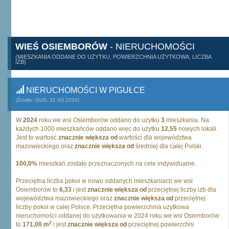
WIEŚ OSIEMBORÓW
- NIERUCHOMOŚCI
(MIESZKANIA ODDANE DO UŻYTKU, POWIERZCHNIA UŻYTKOWA, LICZBA
IZB)
NIERUCHOMOŚCI W PIGUŁCE
(Źródło: GUS, 31.XII.2024)
W
2024
roku we wsi Osiemborów oddano do użytku
3
mieszkania. Na
każdych 1000 mieszkańców oddano więc do użytku
12,55
nowych lokali.
Jest to wartość
znacznie większa od
wartości dla województwa
mazowieckiego oraz
znacznie większa od
średniej dla całej Polski.
100,0%
mieszkań zostało przeznaczonych na cele indywidualne.
Przeciętna liczba pokoi w nowo oddanych mieszkaniach we wsi
Osiemborów to
6,33
i jest
znacznie większa od
przeciętnej liczby izb dla
województwa mazowieckiego oraz
znacznie większa od
przeciętnej
liczby pokoi w całej Polsce. Przeciętna powierzchnia użytkowa
nieruchomości oddanej do użytkowania w 2024 roku we wsi Osiemborów
2
to
171,00 m
i jest
znacznie większa od
przeciętnej powierzchni