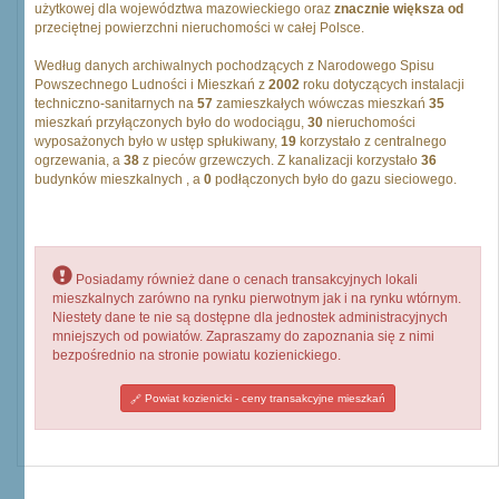
użytkowej dla województwa mazowieckiego oraz
znacznie większa od
przeciętnej powierzchni nieruchomości w całej Polsce.
Według danych archiwalnych pochodzących z Narodowego Spisu
Powszechnego Ludności i Mieszkań z
2002
roku dotyczących instalacji
techniczno-sanitarnych na
57
zamieszkałych wówczas mieszkań
35
mieszkań przyłączonych było do wodociągu,
30
nieruchomości
wyposażonych było w ustęp spłukiwany,
19
korzystało z centralnego
ogrzewania, a
38
z pieców grzewczych. Z kanalizacji korzystało
36
budynków mieszkalnych , a
0
podłączonych było do gazu sieciowego.
Posiadamy również dane o cenach transakcyjnych lokali
mieszkalnych zarówno na rynku pierwotnym jak i na rynku wtórnym.
Niestety dane te nie są dostępne dla jednostek administracyjnych
mniejszych od powiatów. Zapraszamy do zapoznania się z nimi
bezpośrednio na stronie powiatu kozienickiego.
Powiat kozienicki - ceny transakcyjne mieszkań