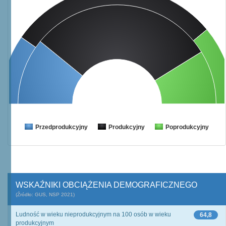
Przedprodukcyjny
Produkcyjny
Poprodukcyjny
WSKAŹNIKI OBCIĄŻENIA DEMOGRAFICZNEGO
(Źródło: GUS, NSP 2021)
Ludność w wieku nieprodukcyjnym na 100 osób w wieku
64,8
produkcyjnym