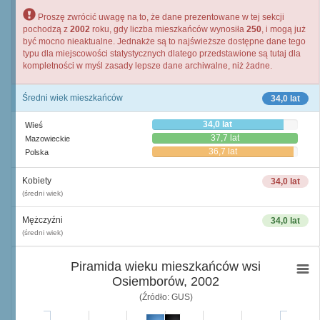
Proszę zwrócić uwagę na to, że dane prezentowane w tej sekcji
pochodzą z
2002
roku, gdy liczba mieszkańców wynosiła
250
, i mogą już
być mocno nieaktualne. Jednakże są to najświeższe dostępne dane tego
typu dla miejscowości statystycznych dlatego przedstawione są tutaj dla
kompletności w myśl zasady lepsze dane archiwalne, niż żadne.
Średni wiek mieszkańców
34,0 lat
34,0 lat
Wieś
37,7 lat
Mazowieckie
36,7 lat
Polska
Kobiety
34,0 lat
(średni wiek)
Mężczyźni
34,0 lat
(średni wiek)
Piramida wieku mieszkańców wsi
Osiemborów, 2002
(Źródło: GUS)