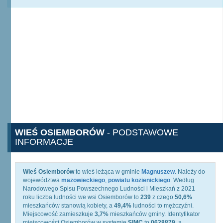
WIEŚ OSIEMBORÓW
- PODSTAWOWE
INFORMACJE
Wieś Osiemborów
to wieś leżąca w gminie
Magnuszew
. Należy do
województwa
mazowieckiego
,
powiatu kozienickiego
. Według
Narodowego Spisu Powszechnego Ludności i Mieszkań z 2021
roku liczba ludności we wsi Osiemborów to
239
z czego
50,6%
mieszkańców stanowią kobiety, a
49,4%
ludności to mężczyźni.
Miejscowość zamieszkuje
3,7%
mieszkańców gminy. Identyfikator
miejscowości Osiemborów w systemie
SIMC
to
0628879
, a