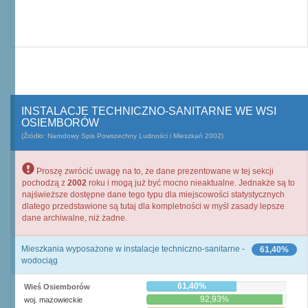
INSTALACJE TECHNICZNO-SANITARNE WE WSI
OSIEMBORÓW
(Źródło: Narodowy Spis Powszechny Ludności i Mieszkań 2002)
Proszę zwrócić uwagę na to, że dane prezentowane w tej sekcji
pochodzą z
2002
roku i mogą już być mocno nieaktualne. Jednakże są to
najświeższe dostępne dane tego typu dla miejscowości statystycznych
dlatego przedstawione są tutaj dla kompletności w myśl zasady lepsze
dane archiwalne, niż żadne.
Mieszkania wyposażone w instalacje techniczno-sanitarne -
61,40%
wodociąg
61,40%
Wieś Osiemborów
92,93%
woj. mazowieckie