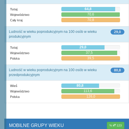
64,8
Tutaj
70,6
Województwo
70,8
Cały kraj
Ludność w wieku poprodukcyjnym na 100 osób w wieku
29,0
produkcyjnym
29,0
Tutaj
37,5
Województwo
39,5
Polska
Ludność w wieku poprodukcyjnym na 100 osób w wieku
80,8
przedprodukcyjnym
80,8
Wieś
113,6
Województwo
126,0
Polska
MOBILNE GRUPY WIEKU
%
123