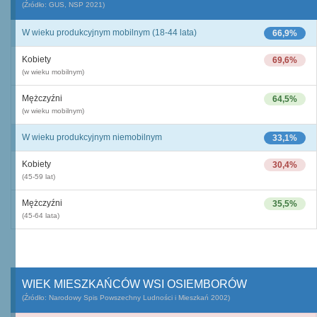
(Źródło: GUS, NSP 2021)
W wieku produkcyjnym mobilnym (18-44 lata)
66,9%
Kobiety
69,6%
(w wieku mobilnym)
Mężczyźni
64,5%
(w wieku mobilnym)
W wieku produkcyjnym niemobilnym
33,1%
Kobiety
30,4%
(45-59 lat)
Mężczyźni
35,5%
(45-64 lata)
WIEK MIESZKAŃCÓW WSI OSIEMBORÓW
(Źródło: Narodowy Spis Powszechny Ludności i Mieszkań 2002)