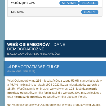
Współrzędne GPS
51.778611
21.323333
Kod SIMC
0628879
WIEŚ OSIEMBORÓW
- DANE
DEMOGRAFICZNE
(LICZBA LUDNOŚCI, PŁEĆ MIESZKAŃCÓW)
DEMOGRAFIA W PIGUŁCE
(Źródło: GUS, NSP 2021)
Wieś Osiemborów ma
239
mieszkańców, z czego
50,6%
stanowią kobiety,
a
49,4%
mężczyźni. W latach 1998-2021 liczba mieszkańców
wzrosła
o
18,3%
. Współczynnik feminizacji we wsi wynosi
103
i jest
nieznacznie
mniejszy od
współczynnika feminizacji dla województwa mazowieckiego
oraz
nieznacznie mniejszy od
współczynnika dla całej Polski.
60,7%
mieszkańców wsi Osiemborów jest w wieku produkcyjnym,
21,8%