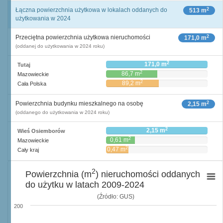
2
Łączna powierzchnia użytkowa w lokalach oddanych do
513 m
użytkowania w 2024
2
Przeciętna powierzchnia użytkowa nieruchomości
171,0 m
(oddanej do użytkowania w 2024 roku)
2
171,0 m
Tutaj
2
86,7 m
Mazowieckie
2
89,2 m
Cała Polska
2
Powierzchnia budynku mieszkalnego na osobę
2,15 m
(oddanego do użytkowania w 2024 roku)
2
2,15 m
Wieś Osiemborów
2
0,61 m
Mazowieckie
2
0,47 m
Cały kraj
2
Powierzchnia (m
) nieruchomości oddanych
do użytku w latach 2009-2024
(Źródło: GUS)
200