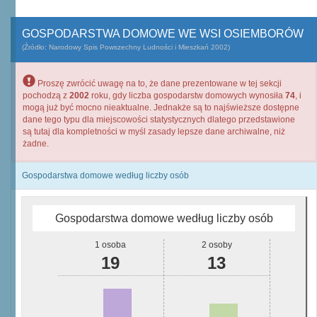
GOSPODARSTWA DOMOWE WE WSI OSIEMBORÓW
(Źródło: Narodowy Spis Powszechny Ludności i Mieszkań 2002)
Proszę zwrócić uwagę na to, że dane prezentowane w tej sekcji
pochodzą z
2002
roku, gdy liczba gospodarstw domowych wynosiła
74
, i
mogą już być mocno nieaktualne. Jednakże są to najświeższe dostępne
dane tego typu dla miejscowości statystycznych dlatego przedstawione
są tutaj dla kompletności w myśl zasady lepsze dane archiwalne, niż
żadne.
Gospodarstwa domowe według liczby osób
Gospodarstwa domowe według liczby osób
1 osoba
2 osoby
19
13