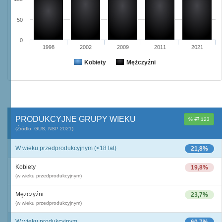
50
0
1998
2002
2009
2011
2021
Kobiety
Mężczyźni
PRODUKCYJNE GRUPY WIEKU
%
123
(Źródło: GUS, NSP 2021)
W wieku przedprodukcyjnym (<18 lat)
21,8%
Kobiety
19,8%
(w wieku przedprodukcyjnym)
Mężczyźni
23,7%
(w wieku przedprodukcyjnym)
W wieku produkcyjnym