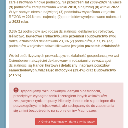
zarejestrowano
4
nowe podmioty. Na przestrzeni lat
2009
-
2024
najwięcej
(
9
) podmiotów zarejestrowano w roku
2018
, a najmniej (
0
) w roku
2022
.
W tym samym okresie najwięcej (
3
) podmiotów wykreślono z rejestru
REGON w
2016
roku, najmniej (
0
) podmiotów wyrejestrowano natomiast
w
2023
roku.
3,3%
(
1
) podmiotów jako rodzaj działalności deklarowało
rolnictwo,
leśnictwo, łowiectwo i rybactwo
, jako
przemysł i budownictwo
swój
rodzaj działalności deklarowało
23,3%
(
7
) podmiotów, a
73,3%
(
22
)
podmiotów w rejestrze zakwalifikowana jest jako
pozostała działalność
.
Wśród osób fizycznych prowadzących działalność gospodarczą we wsi
Osiemborów najczęściej deklarowanymi rodzajami przeważającej
działalności są
Handel hurtowy i detaliczny; naprawa pojazdów
samochodowych, włączając motocykle (29.4%)
oraz
Budownictwo
(23.5%)
.
Dysponujemy rozbudowanymi danymi o bezrobociu,
przeciętnym wynagrodzeniu i szeregiem innych wskaźników
związanych z rynkiem pracy. Niestety dane te nie są dostępne dla
poszczególnych miejscowości, ale zachęcamy do do zapoznania
się z nimi bezpośrednio na stronie gminy Magnuszew.
Gmina Magnuszew - dane o rynku pracy