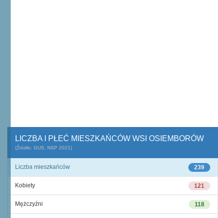
LICZBA I PŁEĆ MIESZKAŃCÓW WSI OSIEMBORÓW
(Źródło: GUS, NSP 2021)
Liczba mieszkańców
239
Kobiety
121
Mężczyźni
118