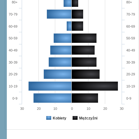
80+
80+
70-79
70-79
60-69
60-69
50-59
50-59
40-49
40-49
30-39
30-39
20-29
20-29
10-19
10-19
0-9
0-9
30
20
10
0
10
20
30
Kobiety
Mężczyźni