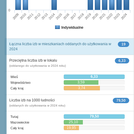
0
2009
2010
2011
2012
2013
2014
2015
2016
2017
2018
2019
2020
2021
2022
2023
2024
Indywidualne
Łączna liczba izb w mieszkaniach oddanych do użytkowania w
19
2024
Przeciętna liczba izb w lokalu
6,33
(oddanego do użytkowania w 2024 roku)
6,33
Wieś
3,59
Województwo
3,74
Cały kraj
Liczba izb na 1000 ludności
79,50
(oddanych do użytkowania w 2024 roku)
79,50
Tutaj
25,10
Mazowieckie
19,95
Cały kraj