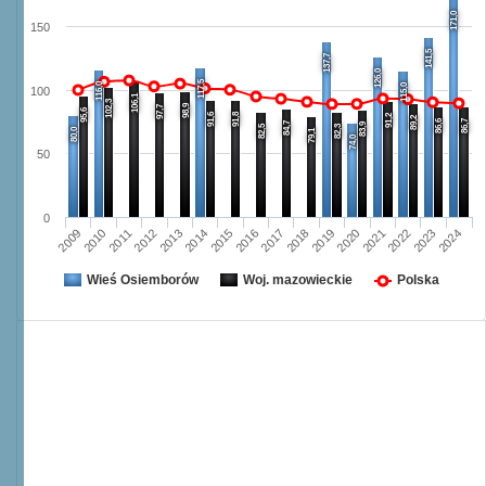
171,0
150
141,5
137,7
126,0
117,5
116,0
115,0
100
106,1
102,3
98,9
97,7
95,6
91,6
91,8
91,2
89,2
86,6
86,7
84,7
83,9
82,5
82,3
80,0
79,1
74,0
50
0
2009
2010
2011
2012
2013
2014
2015
2016
2017
2018
2019
2020
2021
2022
2023
2024
Wieś Osiemborów
Woj. mazowieckie
Polska