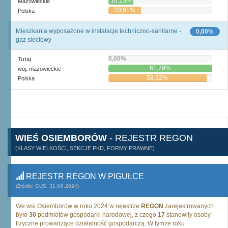
16,15%
Mazowieckie
20,91%
Polska
Mieszkania wyposażone w instalacje techniczno-sanitarne -
0,00%
gaz sieciowy
0,00%
Tutaj
61,79%
woj. mazowieckie
58,32%
Polska
WIEŚ OSIEMBORÓW
- REJESTR REGON
(KLASY WIELKOŚCI, SEKCJE PKD, FORMY PRAWNE)
REJESTR REGON W PIGUŁCE
(Źródło: GUS, 31.XII.2024)
We wsi Osiemborów w roku 2024 w rejestrze
REGON
zarejestrowanych
było
30
podmiotów gospodarki narodowej, z czego
17
stanowiły osoby
fizyczne prowadzące działalność gospodarczą. W tymże roku