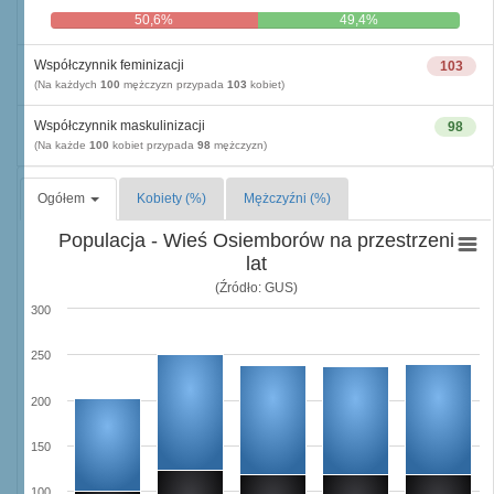
50,6%
49,4%
Współczynnik feminizacji
103
(Na każdych
100
mężczyzn przypada
103
kobiet)
Współczynnik maskulinizacji
98
(Na każde
100
kobiet przypada
98
mężczyzn)
Ogółem
Kobiety (%)
Mężczyźni (%)
Populacja - Wieś Osiemborów na przestrzeni
lat
(Źródło: GUS)
300
250
200
150
100