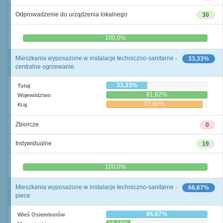
Odprowadzenie do urządzenia lokalnego
30
0,0%
100,0%
Mieszkania wyposażone w instalacje techniczno-sanitarne -
33,33%
centralne ogrzewanie
33,33%
Tutaj
81,82%
Województwo
77,80%
Kraj
Zbiorcze
0
Indywidualne
19
0,0%
100,0%
Mieszkania wyposażone w instalacje techniczno-sanitarne -
66,67%
piece
66,67%
Wieś Osiemborów