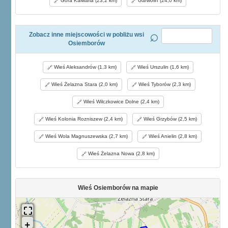
Góra Kalwaria (23,2 km)
Garwolin (24,0 km)
Zobacz inne miejscowości w pobliżu wsi
Osiemborów
Wieś Aleksandrów (1,3 km)
Wieś Urszulin (1,6 km)
Wieś Żelazna Stara (2,0 km)
Wieś Tyborów (2,3 km)
Wieś Wilczkowice Dolne (2,4 km)
Wieś Kolonia Rozniszew (2,4 km)
Wieś Grzybów (2,5 km)
Wieś Wola Magnuszewska (2,7 km)
Wieś Anielin (2,8 km)
Wieś Żelazna Nowa (2,8 km)
Wieś Osiemborów na mapie