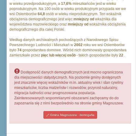
w wieku przedprodukcyjnym, a
17,6%
mieszkańców jest w wieku
poprodukcyjnym. Na 100 osób w wieku produkcyjnym przypada we we
wsi Osiemborów
64,8
osób w wieku nieprodukcyjnym. Ten wskaźnik
obciążenia demograficznego jest więc
mniejszy od
wkażnika dla
województwa mazowieckiego oraz
mniejszy od
wskażnika obciążenia
demograficznego dla całej Polski.
Według danych archiwalnych pochodzących z Narodowego Spisu
Powszechnego Ludności i Mieszkań w
2002
roku we wsi Osiemborów
było
74
gospodarstwa domowe. Wśród nich dominowały gospodarstwa
zamieszkałe przez
pięc lub więcej osób
- takich gospodarstw były
22
.
Dostępność danych demograficznych jest mocno ograniczona
dla miejscowości statystycznych. Na poziomie gminy dostępnych
jest znacznie więcej wskaźników m.in. aktualny wiek i stan cywilny
mieszkańców, liczba małżeństw i rozwodów, przyrost naturalny,
migracja ludności oraz prognozowana populacja.
Zainteresowanych wspomnianymi obszarami zachęcamy do do
zapoznania się z nimi bezpośrednio na stronie gminy Magnuszew.
Gmina Magnuszew - demogafia