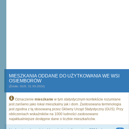
MIESZKANIA ODDANE DO UŻYTKOWANIA WE WSI
OSIEMBORÓW
(Źródło: GUS, 31.XII.2024)
Oznaczenie
mieszkanie
w tym statystycznym kontekście rozumiane
jest zarówno jako lokal mieszkalny jak i dom. Zastosowana terminologia
jest zgodna z tą stosowaną przez Główny Urząd Statystyczny (GUS). Przy
obliczeniach wskaźników na 1000 ludności zastosowano
najaktualniejsze dostępne dane o liczbie mieszkańców.