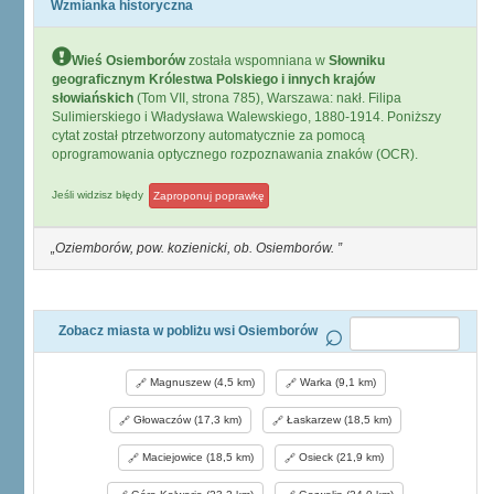
Wzmianka historyczna
Wieś Osiemborów
została wspomniana w
Słowniku
geograficznym Królestwa Polskiego i innych krajów
słowiańskich
(Tom VII, strona 785), Warszawa: nakł. Filipa
Sulimierskiego i Władysława Walewskiego, 1880-1914. Poniższy
cytat został ptrzetworzony automatycznie za pomocą
oprogramowania optycznego rozpoznawania znaków (OCR).
Jeśli widzisz błędy
Zaproponuj poprawkę
Oziemborów, pow. kozienicki, ob. Osiemborów.
Zobacz miasta w pobliżu wsi Osiemborów
Magnuszew (4,5 km)
Warka (9,1 km)
Głowaczów (17,3 km)
Łaskarzew (18,5 km)
Maciejowice (18,5 km)
Osieck (21,9 km)