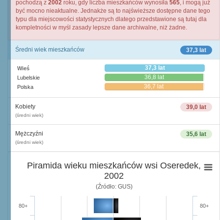
pochodzą z
2002
roku, gdy liczba mieszkańców wynosiła
565
, i mogą już
być mocno nieaktualne. Jednakże są to najświeższe dostępne dane tego
typu dla miejscowości statystycznych dlatego przedstawione są tutaj dla
kompletności w myśl zasady lepsze dane archiwalne, niż żadne.
Średni wiek mieszkańców
37,3 lat
37,3 lat
Wieś
36,8 lat
Lubelskie
36,7 lat
Polska
Kobiety
39,0 lat
(średni wiek)
Mężczyźni
35,6 lat
(średni wiek)
Piramida wieku mieszkańców wsi Oseredek,
2002
(Źródło: GUS)
80+
80+