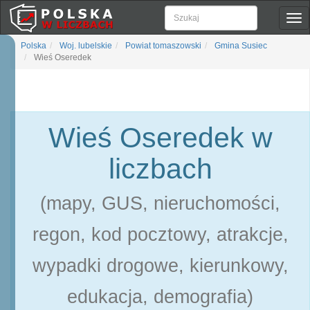
Pok
naw
Polska
Woj. lubelskie
Powiat tomaszowski
Gmina Susiec
Wieś Oseredek
Wieś Oseredek w
liczbach
(mapy, GUS, nieruchomości,
regon, kod pocztowy, atrakcje,
wypadki drogowe, kierunkowy,
edukacja, demografia)