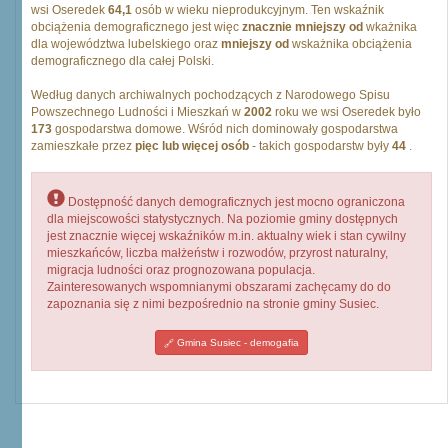
wsi Oseredek
64,1
osób w wieku nieprodukcyjnym. Ten wskaźnik
obciążenia demograficznego jest więc
znacznie mniejszy od
wkażnika
dla województwa lubelskiego oraz
mniejszy od
wskażnika obciążenia
demograficznego dla całej Polski.
Według danych archiwalnych pochodzących z Narodowego Spisu
Powszechnego Ludności i Mieszkań w
2002
roku we wsi Oseredek było
173
gospodarstwa domowe. Wśród nich dominowały gospodarstwa
zamieszkałe przez
pięc lub więcej osób
- takich gospodarstw były
44
.
Dostępność danych demograficznych jest mocno ograniczona
dla miejscowości statystycznych. Na poziomie gminy dostępnych
jest znacznie więcej wskaźników m.in. aktualny wiek i stan cywilny
mieszkańców, liczba małżeństw i rozwodów, przyrost naturalny,
migracja ludności oraz prognozowana populacja.
Zainteresowanych wspomnianymi obszarami zachęcamy do do
zapoznania się z nimi bezpośrednio na stronie gminy Susiec.
Gmina Susiec - demogafia