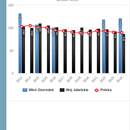
150
132,3
121,0
119,0
109,7
100
107,0
105,4
102,5
101,7
101,0
100,7
100,5
98,1
96,9
97,1
96,3
94,9
92,8
87,0
50
0
2014
2023
2019
2015
2020
2024
2016
2012
2021
2017
2013
2018
2022
Wieś Oseredek
Woj. lubelskie
Polska