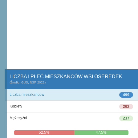
LICZBA I PŁEĆ MIESZKAŃCÓW WSI OSEREDEK
(Źródło: GUS, NSP 2021)
Liczba mieszkańców
499
Kobiety
262
Mężczyźni
237
52,5%
47,5%