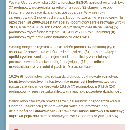
We wsi Oseredek w roku 2024 w rejestrze
REGON
zarejestrowanych było
37
podmiotów gospodarki narodowej, z czego
32
stanowiły osoby
fizyczne prowadzące działalność gospodarczą. W tymże roku
zarejestrowano
2
nowe podmioty, a
1
podmiot został wyrejestrowany. Na
przestrzeni lat
2009
-
2024
najwięcej (
5
) podmiotów zarejestrowano w roku
2023
, a najmniej (
0
) w roku
2022
. W tym samym okresie najwięcej (
5
)
podmiotów wykreślono z rejestru REGON w
2018
roku, najmniej (
0
)
podmiotów wyrejestrowano natomiast w
2023
roku.
Według danych z rejestru REGON wśród podmiotów posiadających
osobowość prawną we wsi Oseredek najwięcej (
3
) jest stanowiących
spólki cywilne
. Analizując rejestr pod kątem liczby zatrudnionych
pracowników można stwierdzić, że najwięcej (
37
) jest
mikro-
przedsiębiorstw
, zatrudniających 0 - 9 pracowników.
16,2%
(
6
) podmiotów jako rodzaj działalności deklarowało
rolnictwo,
leśnictwo, łowiectwo i rybactwo
, jako
przemysł i budownictwo
swój
rodzaj działalności deklarowało
18,9%
(
7
) podmiotów, a
64,9%
(
24
)
podmiotów w rejestrze zakwalifikowana jest jako
pozostała działalność
.
Wśród osób fizycznych prowadzących działalność gospodarczą we wsi
Oseredek najczęściej deklarowanymi rodzajami przeważającej
działalności są
Budownictwo (21.9%)
oraz
Handel hurtowy i detaliczny;
naprawa pojazdów samochodowych, włączając motocykle (18.8%)
.