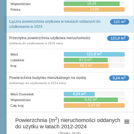
18,29
Województwo
19,95
Polska
2
Łączna powierzchnia użytkowa w lokalach oddanych do
121 m
użytkowania w 2024
2
Przeciętna powierzchnia użytkowa nieruchomości
121,0 m
(oddanej do użytkowania w 2024 roku)
2
121,0 m
Wieś
2
87,0 m
Lubelskie
2
89,2 m
Kraj
2
Powierzchnia budynku mieszkalnego na osobę
0,24 m
(oddanego do użytkowania w 2024 roku)
2
0,24 m
Wieś Oseredek
2
0,42 m
Województwo
2
0,47 m
Cały kraj
2
Powierzchnia (m
) nieruchomości oddanych
do użytku w latach 2012-2024
(Źródło: GUS)