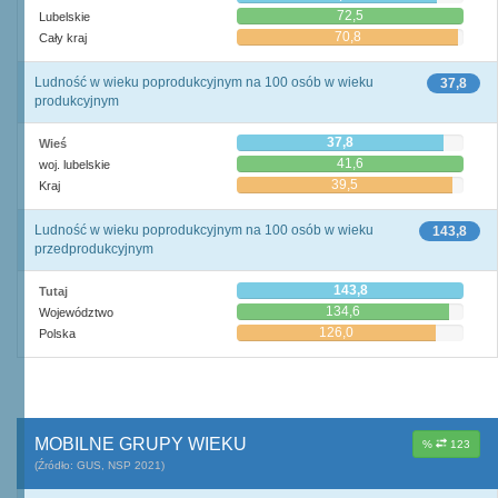
72,5
Lubelskie
70,8
Cały kraj
Ludność w wieku poprodukcyjnym na 100 osób w wieku
37,8
produkcyjnym
37,8
Wieś
41,6
woj. lubelskie
39,5
Kraj
Ludność w wieku poprodukcyjnym na 100 osób w wieku
143,8
przedprodukcyjnym
143,8
Tutaj
134,6
Województwo
126,0
Polska
MOBILNE GRUPY WIEKU
%
123
(Źródło: GUS, NSP 2021)