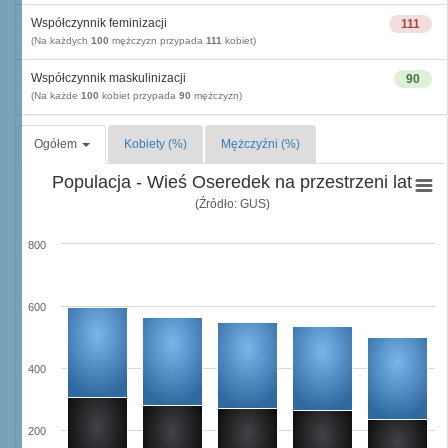
Współczynnik feminizacji
111
(Na każdych
100
mężczyzn przypada
111
kobiet)
Współczynnik maskulinizacji
90
(Na każde
100
kobiet przypada
90
mężczyzn)
Ogółem
Kobiety (%)
Mężczyźni (%)
Populacja - Wieś Oseredek na przestrzeni lat
(Źródło: GUS)
800
600
400
200