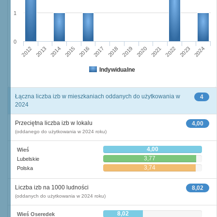
1
0
2015
2012
2022
2019
2013
2016
2023
2020
2017
2014
2024
2018
2021
Indywidualne
Łączna liczba izb w mieszkaniach oddanych do użytkowania w
4
2024
Przeciętna liczba izb w lokalu
4,00
(oddanego do użytkowania w 2024 roku)
4,00
Wieś
3,77
Lubelskie
3,74
Polska
Liczba izb na 1000 ludności
8,02
(oddanych do użytkowania w 2024 roku)
8,02
Wieś Oseredek