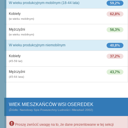
W wieku produkcyjnym mobilnym (18-44 lata)
59,2%
Kobiety
62,8%
(w wieku mobilnym)
Mężczyźni
56,3%
(w wieku mobilnym)
W wieku produkcyjnym niemobilnym
40,8%
Kobiety
37,2%
(45-59 lat)
Mężczyźni
43,7%
(45-64 lata)
WIEK MIESZKAŃCÓW WSI OSEREDEK
(Źródło: Narodowy Spis Powszechny Ludności i Mieszkań 2002)
Proszę zwrócić uwagę na to, że dane prezentowane w tej sekcji