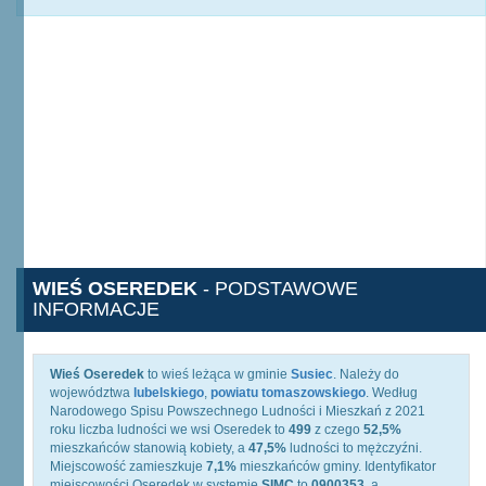
WIEŚ OSEREDEK
- PODSTAWOWE
INFORMACJE
Wieś Oseredek
to wieś leżąca w gminie
Susiec
. Należy do
województwa
lubelskiego
,
powiatu tomaszowskiego
. Według
Narodowego Spisu Powszechnego Ludności i Mieszkań z 2021
roku liczba ludności we wsi Oseredek to
499
z czego
52,5%
mieszkańców stanowią kobiety, a
47,5%
ludności to mężczyźni.
Miejscowość zamieszkuje
7,1%
mieszkańców gminy. Identyfikator
miejscowości Oseredek w systemie
SIMC
to
0900353
, a