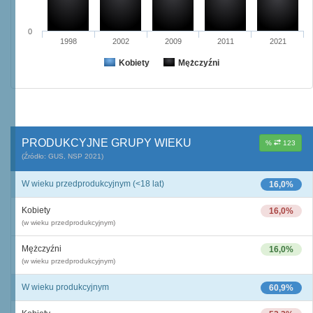
0
1998
2002
2009
2011
2021
Kobiety
Mężczyźni
PRODUKCYJNE GRUPY WIEKU
%
123
(Źródło: GUS, NSP 2021)
W wieku przedprodukcyjnym (<18 lat)
16,0%
Kobiety
16,0%
(w wieku przedprodukcyjnym)
Mężczyźni
16,0%
(w wieku przedprodukcyjnym)
W wieku produkcyjnym
60,9%