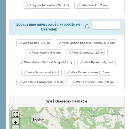
Lubycza Królewska (26,6 km)
Lubaczów (30,2 km)
Zobacz inne miejscowości w pobliżu wsi
Oseredek
Wieś Susiec (2,4 km)
Wieś Majdan Sopocki Pierwszy (3,3 km)
Wieś Nowiny (3,6 km)
Wieś Grabowica (3,7 km)
Wieś Majdan Sopocki Drugi (3,8 km)
Wieś Rybnica (4,4 km)
Wieś Hamernia (4,7 km)
Wieś Ciotusza Nowa (5,7 km)
Wieś Huta Różaniecka (6,0 km)
Wieś Ciotusza Stara (6,0 km)
Wieś Oseredek na mapie