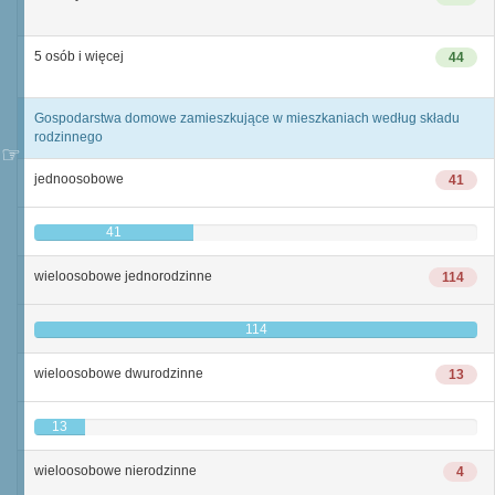
5 osób i więcej
44
Gospodarstwa domowe zamieszkujące w mieszkaniach według składu
rodzinnego
jednoosobowe
41
41
wieloosobowe jednorodzinne
114
114
wieloosobowe dwurodzinne
13
13
wieloosobowe nierodzinne
4