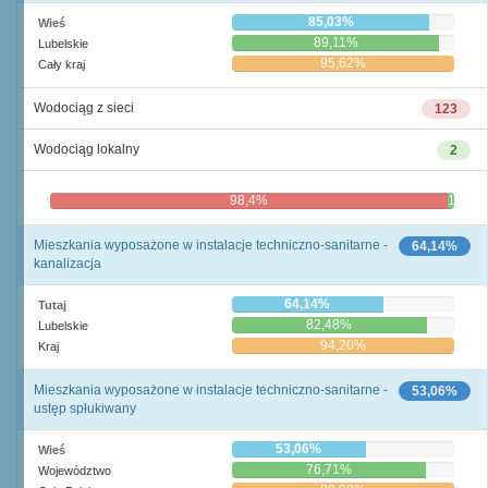
85,03%
Wieś
89,11%
Lubelskie
95,62%
Cały kraj
Wodociąg z sieci
123
Wodociąg lokalny
2
98,4%
1,6%
Mieszkania wyposażone w instalacje techniczno-sanitarne -
64,14%
kanalizacja
64,14%
Tutaj
82,48%
Lubelskie
94,20%
Kraj
Mieszkania wyposażone w instalacje techniczno-sanitarne -
53,06%
ustęp spłukiwany
53,06%
Wieś
76,71%
Województwo