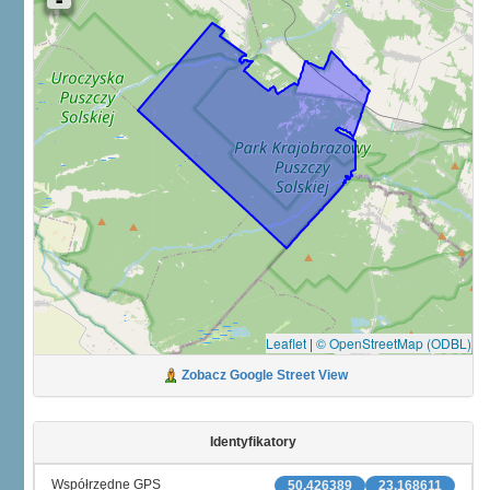
Leaflet
|
© OpenStreetMap (ODBL)
Zobacz Google Street View
Identyfikatory
Współrzędne GPS
50.426389
23.168611