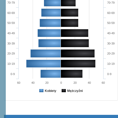
70-79
70-79
60-69
60-69
50-59
50-59
40-49
40-49
30-39
30-39
20-29
20-29
10-19
10-19
0-9
0-9
60
40
20
0
20
40
60
Kobiety
Mężczyźni