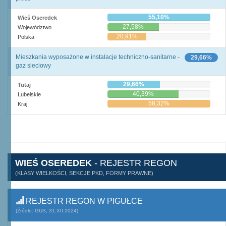
55,10%
Wieś Oseredek
27,58%
Województwo
20,91%
Polska
Mieszkania wyposażone w instalacje techniczno-sanitarne -
29,66%
gaz sieciowy
29,66%
Tutaj
40,39%
Lubelskie
58,32%
Kraj
WIEŚ OSEREDEK
- REJESTR REGON
(KLASY WIELKOŚCI, SEKCJE PKD, FORMY PRAWNE)
REJESTR REGON W PIGUŁCE
(Źródło: GUS, 31.XII.2024)