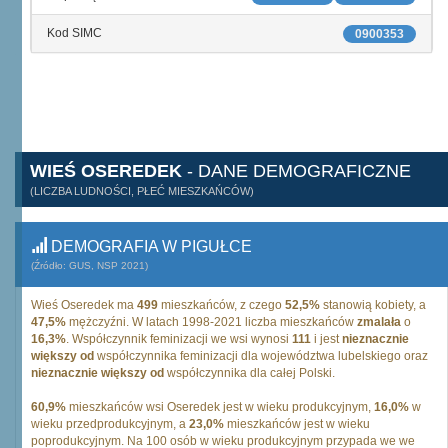
Kod SIMC
0900353
WIEŚ OSEREDEK
- DANE DEMOGRAFICZNE
(LICZBA LUDNOŚCI, PŁEĆ MIESZKAŃCÓW)
DEMOGRAFIA W PIGUŁCE
(Źródło: GUS, NSP 2021)
Wieś Oseredek ma
499
mieszkańców, z czego
52,5%
stanowią kobiety, a
47,5%
mężczyźni. W latach 1998-2021 liczba mieszkańców
zmalała
o
16,3%
. Współczynnik feminizacji we wsi wynosi
111
i jest
nieznacznie
większy od
współczynnika feminizacji dla województwa lubelskiego oraz
nieznacznie większy od
współczynnika dla całej Polski.
60,9%
mieszkańców wsi Oseredek jest w wieku produkcyjnym,
16,0%
w
wieku przedprodukcyjnym, a
23,0%
mieszkańców jest w wieku
poprodukcyjnym. Na 100 osób w wieku produkcyjnym przypada we we