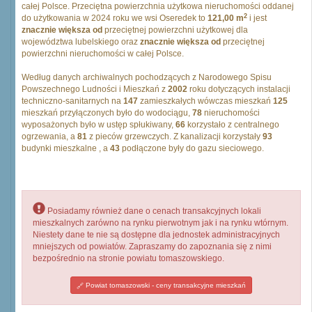
całej Polsce. Przeciętna powierzchnia użytkowa nieruchomości oddanej
2
do użytkowania w 2024 roku we wsi Oseredek to
121,00 m
i jest
znacznie większa od
przeciętnej powierzchni użytkowej dla
województwa lubelskiego oraz
znacznie większa od
przeciętnej
powierzchni nieruchomości w całej Polsce.
Według danych archiwalnych pochodzących z Narodowego Spisu
Powszechnego Ludności i Mieszkań z
2002
roku dotyczących instalacji
techniczno-sanitarnych na
147
zamieszkałych wówczas mieszkań
125
mieszkań przyłączonych było do wodociągu,
78
nieruchomości
wyposażonych było w ustęp spłukiwany,
66
korzystało z centralnego
ogrzewania, a
81
z pieców grzewczych. Z kanalizacji korzystały
93
budynki mieszkalne , a
43
podłączone były do gazu sieciowego.
Posiadamy również dane o cenach transakcyjnych lokali
mieszkalnych zarówno na rynku pierwotnym jak i na rynku wtórnym.
Niestety dane te nie są dostępne dla jednostek administracyjnych
mniejszych od powiatów. Zapraszamy do zapoznania się z nimi
bezpośrednio na stronie powiatu tomaszowskiego.
Powiat tomaszowski - ceny transakcyjne mieszkań