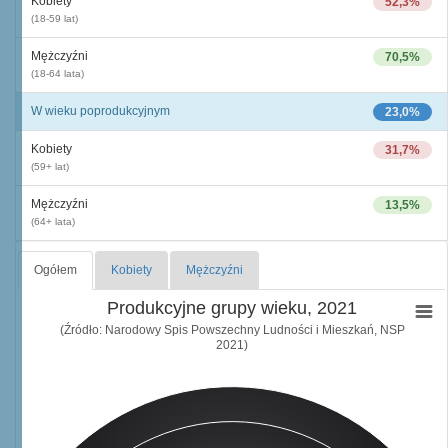
Kobiety
52,3%
(18-59 lat)
Mężczyźni
70,5%
(18-64 lata)
W wieku poprodukcyjnym
23,0%
Kobiety
31,7%
(59+ lat)
Mężczyźni
13,5%
(64+ lata)
Ogółem
Kobiety
Mężczyźni
Produkcyjne grupy wieku, 2021
(Źródło: Narodowy Spis Powszechny Ludności i Mieszkań, NSP
2021)