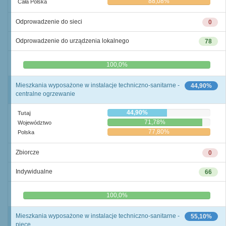
88,08%
Cała Polska
Odprowadzenie do sieci
0
Odprowadzenie do urządzenia lokalnego
78
0,0%
100,0%
Mieszkania wyposażone w instalacje techniczno-sanitarne -
44,90%
centralne ogrzewanie
44,90%
Tutaj
71,78%
Województwo
77,80%
Polska
Zbiorcze
0
Indywidualne
66
0,0%
100,0%
Mieszkania wyposażone w instalacje techniczno-sanitarne -
55,10%
piece