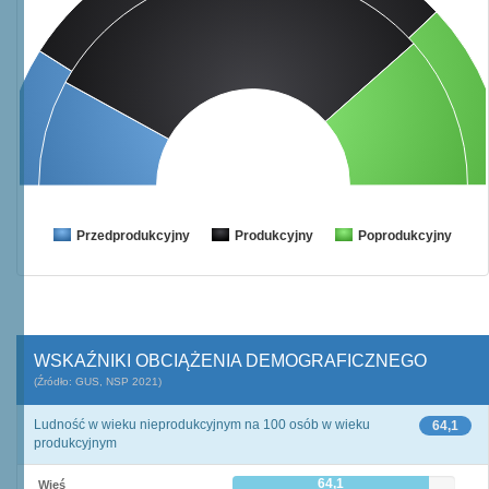
Przedprodukcyjny
Produkcyjny
Poprodukcyjny
WSKAŹNIKI OBCIĄŻENIA DEMOGRAFICZNEGO
(Źródło: GUS, NSP 2021)
Ludność w wieku nieprodukcyjnym na 100 osób w wieku
64,1
produkcyjnym
64,1
Wieś