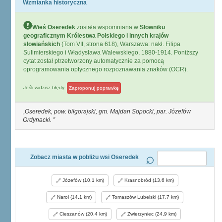
Wzmianka historyczna
Wieś Oseredek
została wspomniana w
Słowniku
geograficznym Królestwa Polskiego i innych krajów
słowiańskich
(Tom VII, strona 618), Warszawa: nakł. Filipa
Sulimierskiego i Władysława Walewskiego, 1880-1914. Poniższy
cytat został ptrzetworzony automatycznie za pomocą
oprogramowania optycznego rozpoznawania znaków (OCR).
Jeśli widzisz błędy
Zaproponuj poprawkę
Oseredek, pow. biłgorajski, gm. Majdan Sopocki, par. Józefów
Ordynacki.
Zobacz miasta w pobliżu wsi Oseredek
Józefów (10,1 km)
Krasnobród (13,6 km)
Narol (14,1 km)
Tomaszów Lubelski (17,7 km)
Cieszanów (20,4 km)
Zwierzyniec (24,9 km)