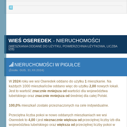
4
WIEŚ OSEREDEK
- NIERUCHOMOŚCI
(MIESZKANIA ODDANE DO UŻYTKU, POWIERZCHNIA UŻYTKOWA, LICZBA
IZB)
NIERUCHOMOŚCI W PIGUŁCE
(Źródło: GUS, 31.XII.2024)
W
2024
roku we wsi Oseredek oddano do użytku
1
mieszkanie. Na
każdych 1000 mieszkańców oddano więc do użytku
2,00
nowych lokali.
Jest to wartość
znacznie mniejsza od
wartości dla województwa
lubelskiego oraz
znacznie mniejsza od
średniej dla całej Polski.
100,0%
mieszkań zostało przeznaczonych na cele indywidualne.
Przeciętna liczba pokoi w nowo oddanych mieszkaniach we wsi
Oseredek to
4,00
i jest
nieznacznie większa od
przeciętnej liczby izb dla
województwa lubelskiego oraz
większa od
przeciętnej liczby pokoi w