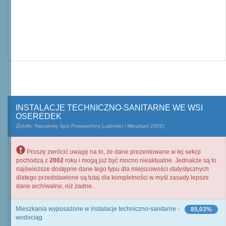
INSTALACJE TECHNICZNO-SANITARNE WE WSI
OSEREDEK
(Źródło: Narodowy Spis Powszechny Ludności i Mieszkań 2002)
Proszę zwrócić uwagę na to, że dane prezentowane w tej sekcji
pochodzą z
2002
roku i mogą już być mocno nieaktualne. Jednakże są to
najświeższe dostępne dane tego typu dla miejscowości statystycznych
dlatego przedstawione są tutaj dla kompletności w myśl zasady lepsze
dane archiwalne, niż żadne.
Mieszkania wyposażone w instalacje techniczno-sanitarne -
85,03%
wodociąg