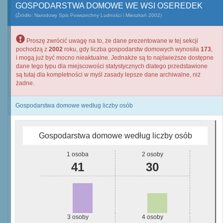
GOSPODARSTWA DOMOWE WE WSI OSEREDEK
(Źródło: Narodowy Spis Powszechny Ludności i Mieszkań 2002)
Proszę zwrócić uwagę na to, że dane prezentowane w tej sekcji
pochodzą z
2002
roku, gdy liczba gospodarstw domowych wynosiła
173
,
i mogą już być mocno nieaktualne. Jednakże są to najświeższe dostępne
dane tego typu dla miejscowości statystycznych dlatego przedstawione
są tutaj dla kompletności w myśl zasady lepsze dane archiwalne, niż
żadne.
Gospodarstwa domowe według liczby osób
Gospodarstwa domowe według liczby osób
1 osoba
2 osoby
41
30
3 osoby
4 osoby