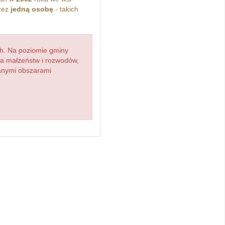
zez
jedną osobę
- takich
h. Na poziomie gminy
zba małżeństw i rozwodów,
ianymi obszarami