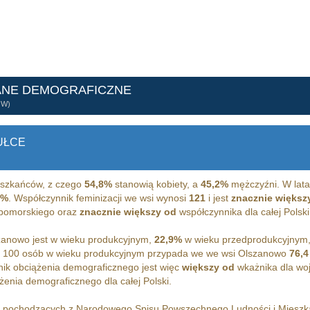
ANE DEMOGRAFICZNE
ÓW)
UŁCE
szkańców, z czego
54,8%
stanowią kobiety, a
45,2%
mężczyźni. W lata
7%
. Współczynnik feminizacji we wsi wynosi
121
i jest
znacznie większ
 pomorskiego oraz
znacznie większy od
współczynnika dla całej Polski
anowo jest w wieku produkcyjnym,
22,9%
w wieku przedprodukcyjnym
 100 osób w wieku produkcyjnym przypada we we wsi Olszanowo
76,4
ik obciążenia demograficznego jest więc
większy od
wkażnika dla wo
enia demograficznego dla całej Polski.
h pochodzących z Narodowego Spisu Powszechnego Ludności i Miesz