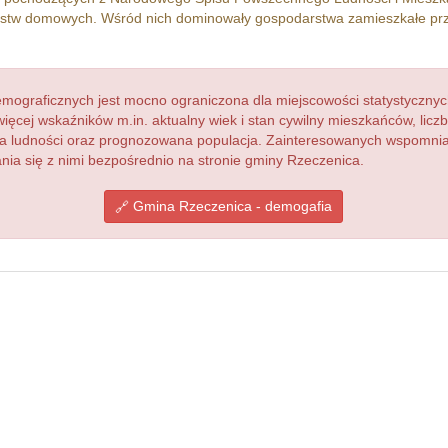
stw domowych. Wśród nich dominowały gospodarstwa zamieszkałe pr
ograficznych jest mocno ograniczona dla miejscowości statystycznyc
więcej wskaźników m.in. aktualny wiek i stan cywilny mieszkańców, lic
acja ludności oraz prognozowana populacja. Zainteresowanych wspomn
ia się z nimi bezpośrednio na stronie gminy Rzeczenica.
Gmina Rzeczenica - demogafia