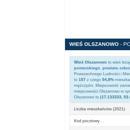
WIEŚ OLSZANOWO
- P
Wieś Olszanowo
to wieś leż
pomorskiego
,
powiatu człu
Powszechnego Ludności i Mies
to
157
z czego
54,8%
mieszkań
mężczyźni. Miejscowość zami
miejscowości Olszanowo w sy
Olszanowo to
(17.133333, 53
Liczba mieszkańców (2021)
Kod pocztowy