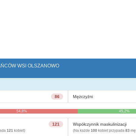
ZKAŃCÓW WSI OLSZANOWO
86
Mężczyźni
54,8%
45,2%
121
Współczynnik maskulinizacji
pada
121
kobiet)
(Na każde
100
kobiet przypada
83
męż