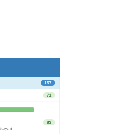
157
71
83
czyzn)