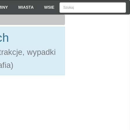
INY
MIASTA
WSIE
ch
rakcje, wypadki
fia)