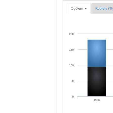
Ogółem
Kobiety (%
200
150
100
50
0
1998