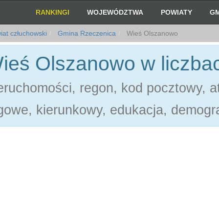
RANKINGI
WOJEWÓDZTWA
POWIATY
GM
at człuchowski
Gmina Rzeczenica
Wieś Olszanowo
ieś Olszanowo w liczba
ruchomości, regon, kod pocztowy, at
gowe, kierunkowy, edukacja, demogra