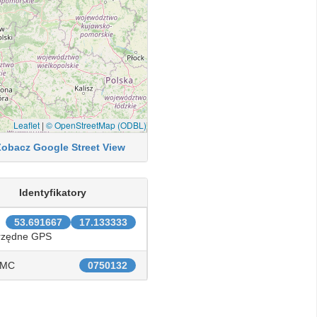
Leaflet
|
© OpenStreetMap (ODBL)
Zobacz Google Street View
Identyfikatory
53.691667
17.133333
rzędne GPS
IMC
0750132