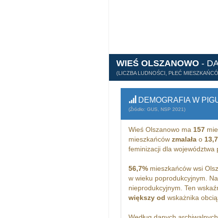
WIEŚ OLSZANOWO
- D
(LICZBA LUDNOŚCI, PŁEĆ MIESZKAŃC
DEMOGRAFIA W PIG
(Źródło: GUS, NSP 2021)
Wieś Olszanowo ma
157
mie
mieszkańców
zmalała
o
13,
feminizacji dla województwa
56,7%
mieszkańców wsi Olsz
w wieku poprodukcyjnym. Na
nieprodukcyjnym. Ten wskaźn
większy od
wskażnika obciąż
Według danych archiwalnyc