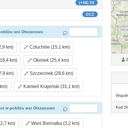
(+48) 59
GCZ
pobliżu wsi Olszanowo
,9 km)
Człuchów (15,1 km)
18,4 km)
Okonek (25,4 km)
7,9 km)
Szczecinek (28,6 km)
 km)
Kamień Krajeński (31,1 km)
Współ
Kod S
ci w pobliżu wsi Olszanowo
(2,7 km)
Wieś Biernatka (3,2 km)