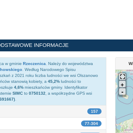
ODSTAWOWE INFORMACJE
ąca w gminie
Rzeczenica
. Należy do województwa
W
chowskiego
. Według Narodowego Spisu
zkań z 2021 roku liczba ludności we wsi Olszanowo
ców stanowią kobiety, a
45,2%
ludności to
eszkuje
4,6%
mieszkańców gminy. Identyfikator
stemie
SIMC
to
0750132
, a współrzędne GPS wsi
.691667)
.
157
77-304