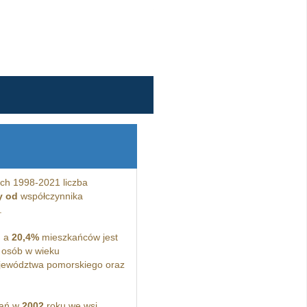
ch 1998-2021 liczba
y od
współczynnika
.
, a
20,4%
mieszkańców jest
osób w wieku
jewództwa pomorskiego oraz
kań w
2002
roku we wsi