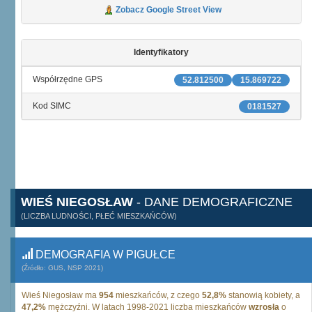
Zobacz Google Street View
Identyfikatory
Współrzędne GPS
52.812500
15.869722
Kod SIMC
0181527
WIEŚ NIEGOSŁAW
- DANE DEMOGRAFICZNE
(LICZBA LUDNOŚCI, PŁEĆ MIESZKAŃCÓW)
DEMOGRAFIA W PIGUŁCE
(Źródło: GUS, NSP 2021)
Wieś Niegosław ma
954
mieszkańców, z czego
52,8%
stanowią kobiety, a
47,2%
mężczyźni. W latach 1998-2021 liczba mieszkańców
wzrosła
o