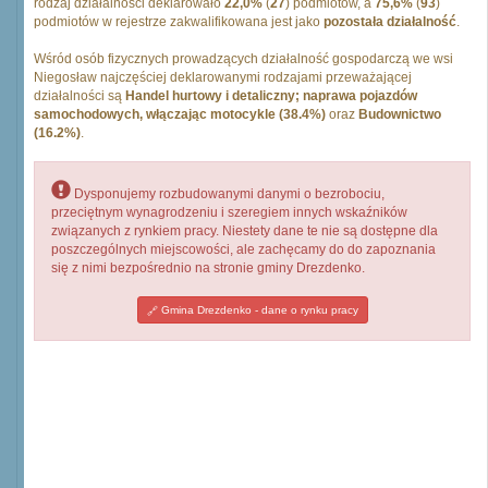
rodzaj działalności deklarowało
22,0%
(
27
) podmiotów, a
75,6%
(
93
)
podmiotów w rejestrze zakwalifikowana jest jako
pozostała działalność
.
Wśród osób fizycznych prowadzących działalność gospodarczą we wsi
Niegosław najczęściej deklarowanymi rodzajami przeważającej
działalności są
Handel hurtowy i detaliczny; naprawa pojazdów
samochodowych, włączając motocykle (38.4%)
oraz
Budownictwo
(16.2%)
.
Dysponujemy rozbudowanymi danymi o bezrobociu,
przeciętnym wynagrodzeniu i szeregiem innych wskaźników
związanych z rynkiem pracy. Niestety dane te nie są dostępne dla
poszczególnych miejscowości, ale zachęcamy do do zapoznania
się z nimi bezpośrednio na stronie gminy Drezdenko.
Gmina Drezdenko - dane o rynku pracy