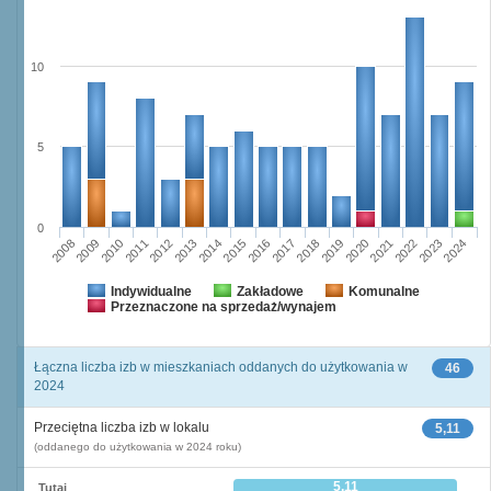
10
5
0
2023
2018
2008
2013
2020
2010
2015
2022
2012
2017
2024
2014
2019
2009
2016
2021
2011
Indywidualne
Zakładowe
Komunalne
Przeznaczone na sprzedaż/wynajem
Łączna liczba izb w mieszkaniach oddanych do użytkowania w
46
2024
Przeciętna liczba izb w lokalu
5,11
(oddanego do użytkowania w 2024 roku)
5,11
Tutaj