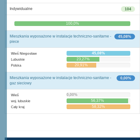
Indywidualne
104
0,0%
100,0%
Mieszkania wyposażone w instalacje techniczno-sanitarne -
45,08%
piece
45,08%
Wieś Niegosław
23,27%
Lubuskie
20,91%
Polska
Mieszkania wyposażone w instalacje techniczno-sanitarne -
0,00%
gaz sieciowy
0,00%
Wieś
56,37%
woj. lubuskie
58,32%
Cały kraj