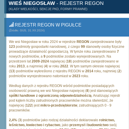
WIEŚ NIEGOSŁAW
- REJESTR REGON
(KLASY WIELKOŚCI, SEKCJE PKD, FORMY PRAWNE)
REJESTR REGON W PIGUŁCE
(Źródło: GUS, 31.XII.2024)
We wsi Niegosław w roku 2024 w rejestrze
REGON
zarejestrowane były
123
podmioty gospodarki narodowej, z czego
99
stanowiły osoby fizyczne
prowadzące działalność gospodarczą. W tymże roku zarejestrowano
7
nowych podmiotów, a
9
podmiotów zostało wyrejestrowanych. Na
przestrzeni lat
2009
-
2024
najwięcej (
18
) podmiotów zarejestrowano w
roku
2013
, a najmniej (
4
) w roku
2022
. W tym samym okresie najwięcej
(
13
) podmiotów wykreślono z rejestru REGON w
2014
roku, najmniej (
2
)
podmiotów wyrejestrowano natomiast w
2023
roku.
Według danych z rejestru REGON wśród podmiotów posiadających
osobowość prawną we wsi Niegosław najwięcej (
8
) jest stanowiących
spółki handlowe z ograniczoną odpowiedzialnością
. Analizując rejestr
pod kątem liczby zatrudnionych pracowników można stwierdzić, że
najwięcej (
122
) jest
mikro-przedsiębiorstw
, zatrudniających 0 - 9
pracowników.
2,4%
(
3
) podmiotów jako rodzaj działalności deklarowało
rolnictwo,
leśnictwo, łowiectwo i rybactwo
, jako
przemysł i budownictwo
swój