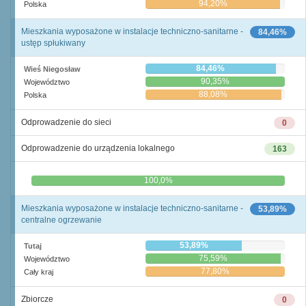
94,20%
Polska
Mieszkania wyposażone w instalacje techniczno-sanitarne -
84,46%
ustęp spłukiwany
84,46%
Wieś Niegosław
90,35%
Województwo
88,08%
Polska
Odprowadzenie do sieci
0
Odprowadzenie do urządzenia lokalnego
163
0,0%
100,0%
Mieszkania wyposażone w instalacje techniczno-sanitarne -
53,89%
centralne ogrzewanie
53,89%
Tutaj
75,59%
Województwo
77,80%
Cały kraj
Zbiorcze
0