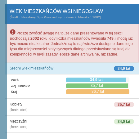
WIEK MIESZKAŃCÓW WSI NIEGOSŁAW
(Źródło: Narodowy Spis Powszechny Ludności i Mieszkań 2002)
Proszę zwrócić uwagę na to, że dane prezentowane w tej sekcji
pochodzą z
2002
roku, gdy liczba mieszkańców wynosiła
749
, i mogą już
być mocno nieaktualne. Jednakże są to najświeższe dostępne dane tego
typu dla miejscowości statystycznych dlatego przedstawione są tutaj dla
kompletności w myśl zasady lepsze dane archiwalne, niż żadne.
Średni wiek mieszkańców
34,9 lat
34,9 lat
Wieś
35,7 lat
woj. lubuskie
36,7 lat
Kraj
Kobiety
35,7 lat
(średni wiek)
Mężczyźni
34,0 lat
(średni wiek)