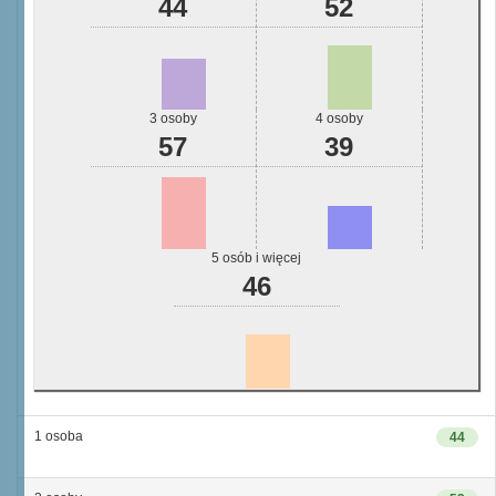
44
52
3 osoby
4 osoby
57
39
5 osób i więcej
46
1 osoba
44