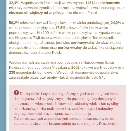
32,3%
. Współczynnik feminizacji we wsi wynosi
112
i jest
nieznacznie
większy od
współczynnika feminizacji dla województwa lubuskiego oraz
nieznacznie większy od
współczynnika dla całej Polski.
58,2%
mieszkańców wsi Niegosław jest w wieku produkcyjnym,
24,0%
w
wieku przedprodukcyjnym, a
17,8%
mieszkańców jest w wieku
poprodukcyjnym. Na 100 osób w wieku produkcyjnym przypada we we
wsi Niegosław
71,9
osób w wieku nieprodukcyjnym. Ten wskaźnik
obciążenia demograficznego jest więc
porównywalny do
wkażnika dla
województwa lubuskiego oraz
porównywalny do
wskażnika obciążenia
demograficznego dla całej Polski.
Według danych archiwalnych pochodzących z Narodowego Spisu
Powszechnego Ludności i Mieszkań w
2002
roku we wsi Niegosław było
238
gospodarstw domowych. Wśród nich dominowały gospodarstwa
zamieszkałe przez
trzy osoby
- takich gospodarstw było
57
.
Dostępność danych demograficznych jest mocno ograniczona
dla miejscowości statystycznych. Na poziomie gminy dostępnych
jest znacznie więcej wskaźników m.in. aktualny wiek i stan cywilny
mieszkańców, liczba małżeństw i rozwodów, przyrost naturalny,
migracja ludności oraz prognozowana populacja.
Zainteresowanych wspomnianymi obszarami zachęcamy do do
zapoznania się z nimi bezpośrednio na stronie gminy Drezdenko.