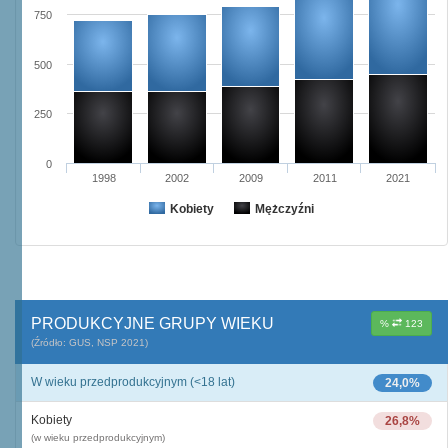
750
500
250
0
1998
2002
2009
2011
2021
Kobiety
Mężczyźni
PRODUKCYJNE GRUPY WIEKU
%
123
(Źródło: GUS, NSP 2021)
W wieku przedprodukcyjnym (<18 lat)
24,0%
Kobiety
26,8%
(w wieku przedprodukcyjnym)