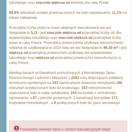
lubuskiego oraz
znacznie większa od
średniej dla całej Polski.
88,9%
mieszkań zostało przeznaczonych na cele indywidualne,
11,1%
na
lokale zakładowe.
Przeciętna liczba pokoi w nowo oddanych mieszkaniach we wsi
Niegosław to
5,11
i jest
znacznie większa od
przeciętnej liczby izb dla
województwa lubuskiego oraz
znacznie większa od
przeciętnej liczby
pokoi w całej Polsce. Przeciętna powierzchnia użytkowa nieruchomości
2
oddanej do użytkowania w 2024 roku we wsi Niegosław to
96,40 m
i jest
większa od
przeciętnej powierzchni użytkowej dla województwa
lubuskiego oraz
większa od
przeciętnej powierzchni nieruchomości w
całej Polsce.
Według danych archiwalnych pochodzących z Narodowego Spisu
Powszechnego Ludności i Mieszkań z
2002
roku dotyczących instalacji
techniczno-sanitarnych na
193
zamieszkane wówczas mieszkania
188
mieszkań przyłączonych było do wodociągu,
163
nieruchomości
wyposażone były w ustęp spłukiwany,
104
korzystały z centralnego
ogrzewania, a
87
z pieców grzewczych. Z kanalizacji korzystało
171
budynków mieszkalnych , a
0
podłączonych było do gazu sieciowego.
Posiadamy również dane o cenach transakcyjnych lokali