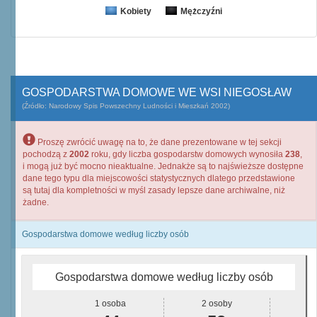
Kobiety
Mężczyźni
GOSPODARSTWA DOMOWE WE WSI NIEGOSŁAW
(Źródło: Narodowy Spis Powszechny Ludności i Mieszkań 2002)
Proszę zwrócić uwagę na to, że dane prezentowane w tej sekcji
pochodzą z
2002
roku, gdy liczba gospodarstw domowych wynosiła
238
,
i mogą już być mocno nieaktualne. Jednakże są to najświeższe dostępne
dane tego typu dla miejscowości statystycznych dlatego przedstawione
są tutaj dla kompletności w myśl zasady lepsze dane archiwalne, niż
żadne.
Gospodarstwa domowe według liczby osób
Gospodarstwa domowe według liczby osób
1 osoba
2 osoby