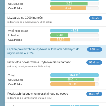
3,93
woj. lubuskie
3,74
Cała Polska
Liczba izb na 1000 ludności
48,22
(oddanych do użytkowania w 2024 roku)
48,22
Wieś Niegosław
17,40
Lubuskie
19,95
Cała Polska
2
Łączna powierzchnia użytkowa w lokalach oddanych do
868 m
użytkowania w 2024
2
Przeciętna powierzchnia użytkowa nieruchomości
96,4 m
(oddanej do użytkowania w 2024 roku)
2
96,4 m
Tutaj
2
88,0 m
woj. lubuskie
2
89,2 m
Cała Polska
2
Powierzchnia budynku mieszkalnego na osobę
0,91 m
(oddanego do użytkowania w 2024 roku)
2