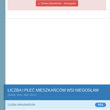
Gmina Drezdenko - demogafia
LICZBA I PŁEĆ MIESZKAŃCÓW WSI NIEGOSŁAW
(Źródło: GUS, NSP 2021)
Liczba mieszkańców
954