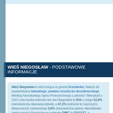
WIEŚ NIEGOSŁAW
- PODSTAWOWE
INFORMACJE
Wieś Niegosław
to wieś leżąca w gminie
Drezdenko
. Należy do
województwa
lubuskiego
,
powiatu strzelecko-drezdeneckiego
.
Według Narodowego Spisu Powszechnego Ludności i Mieszkań z
2021 roku liczba ludności we wsi Niegosław to
954
z czego
52,8%
mieszkańców stanowią kobiety, a
47,2%
ludności to mężczyźni.
Miejscowość zamieszkuje
5,8%
mieszkańców gminy. Identyfikator
miejscowości Niegosław w systemie
SIMC
to
0181527
, a