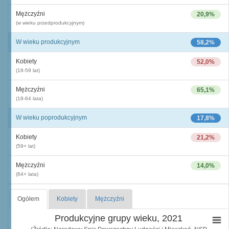
Mężczyźni
20,9%
(w wieku przedprodukcyjnym)
W wieku produkcyjnym
58,2%
Kobiety
52,0%
(18-59 lat)
Mężczyźni
65,1%
(18-64 lata)
W wieku poprodukcyjnym
17,8%
Kobiety
21,2%
(59+ lat)
Mężczyźni
14,0%
(64+ lata)
Ogółem
Kobiety
Mężczyźni
Produkcyjne grupy wieku, 2021