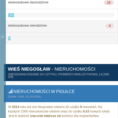
wieloosobowe dwurodzinne
10
10
wieloosobowe nierodzinne
4
4
WIEŚ NIEGOSŁAW
- NIERUCHOMOŚCI
(MIESZKANIA ODDANE DO UŻYTKU, POWIERZCHNIA UŻYTKOWA, LICZBA
IZB)
NIERUCHOMOŚCI W PIGUŁCE
(Źródło: GUS, 31.XII.2024)
W
2024
roku we wsi Niegosław oddano do użytku
9
mieszkań. Na
każdych 1000 mieszkańców oddano więc do użytku
9,43
nowych lokali.
Jest to wartość
znacznie większa od
wartości dla województwa