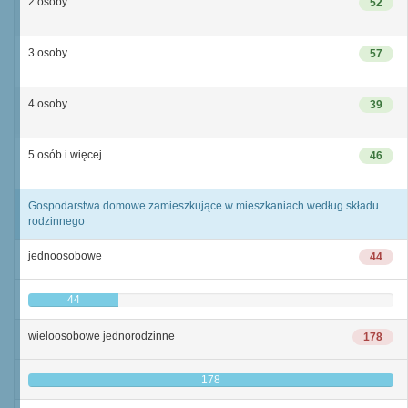
2 osoby
52
3 osoby
57
4 osoby
39
5 osób i więcej
46
Gospodarstwa domowe zamieszkujące w mieszkaniach według składu
rodzinnego
jednoosobowe
44
44
wieloosobowe jednorodzinne
178
178