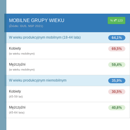
MOBILNE GRUPY WIEKU
%
123
(Źródło: GUS, NSP 2021)
W wieku produkcyjnym mobilnym (18-44 lata)
64,1%
Kobiety
69,5%
(w wieku mobilnym)
Mężczyźni
59,4%
(w wieku mobilnym)
W wieku produkcyjnym niemobilnym
35,9%
Kobiety
30,5%
(45-59 lat)
Mężczyźni
40,6%
(45-64 lata)