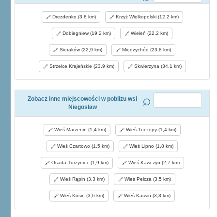
Drezdenko (3,8 km)
Krzyż Wielkopolski (12,2 km)
Dobiegniew (19,2 km)
Wieleń (22,2 km)
Sieraków (22,9 km)
Międzychód (23,8 km)
Strzelce Krajeńskie (23,9 km)
Skwierzyna (34,1 km)
Zobacz inne miejscowości w pobliżu wsi
Niegosław
Wieś Marzenin (1,4 km)
Wieś Tuczępy (1,4 km)
Wieś Czartowo (1,5 km)
Wieś Lipno (1,8 km)
Osada Turzyniec (1,9 km)
Wieś Kawczyn (2,7 km)
Wieś Rąpin (3,3 km)
Wieś Pełcza (3,5 km)
Wieś Kosin (3,6 km)
Wieś Karwin (3,8 km)