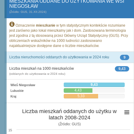
MIESZKANIA ODDANE DO UŻYTKOWANIA WE WSI
NIEGOSŁAW
(Źródło: GUS, 31.XII.2024)
Oznaczenie
mieszkanie
w tym statystycznym kontekście rozumiane
jest zarówno jako lokal mieszkalny jak i dom. Zastosowana terminologia
jest zgodna z tą stosowaną przez Główny Urząd Statystyczny (GUS). Przy
obliczeniach wskaźników na 1000 ludności zastosowano
najaktualniejsze dostępne dane o liczbie mieszkańców.
Liczba nieruchomości oddanych do użytkowania w 2024 roku
9
Liczba mieszkań na 1000 mieszkańców
9,43
(oddanych do użytkowania w 2024 roku)
9,43
Wieś Niegosław
4,43
Lubuskie
5,33
Kraj
Liczba mieszkań oddanych do użytku w
latach 2008-2024
(Źródło: GUS)
15