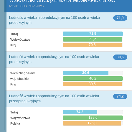
WSKAŹNIKI OBCIĄŻENIA DEMOGRAFICZNEGO
(Źródło: GUS, NSP 2021)
Ludność w wieku nieprodukcyjnym na 100 osób w wieku
71,9
produkcyjnym
71,9
Tutaj
71,2
Województwo
70,8
Kraj
Ludność w wieku poprodukcyjnym na 100 osób w wieku
30,6
produkcyjnym
30,6
Wieś Niegosław
40,2
woj. lubuskie
39,5
Kraj
Ludność w wieku poprodukcyjnym na 100 osób w wieku
74,2
przedprodukcyjnym
74,2
Tutaj
129,6
Województwo
126,0
Polska