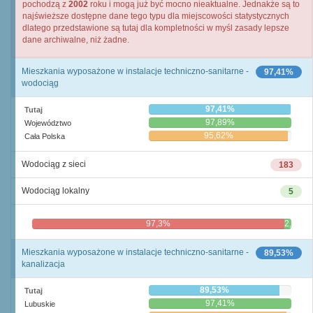
pochodzą z
2002
roku i mogą już być mocno nieaktualne. Jednakże są to
najświeższe dostępne dane tego typu dla miejscowości statystycznych
dlatego przedstawione są tutaj dla kompletności w myśl zasady lepsze
dane archiwalne, niż żadne.
Mieszkania wyposażone w instalacje techniczno-sanitarne -
97,41%
wodociąg
97,41%
Tutaj
97,89%
Województwo
95,62%
Cała Polska
Wodociąg z sieci
183
Wodociąg lokalny
5
97,3%
2,7%
Mieszkania wyposażone w instalacje techniczno-sanitarne -
89,53%
kanalizacja
89,53%
Tutaj
97,41%
Lubuskie