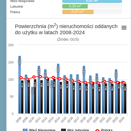
0,91 m
Wieś Niegosław
2
0,39 m
Lubuskie
2
0,47 m
Polska
2
Powierzchnia (m
) nieruchomości oddanych
do użytku w latach 2008-2024
(Źródło: GUS)
200
168,2
150
145,6
139,6
140,0
129,3
129,6
117,2
115,2
115,2
113,8
112,0
100
111,5
106,7
104,1
103,5
101,4
100,3
99,0
98,0
97,7
97,4
96,4
95,4
93,4
92,6
92,7
90,6
89,6
88,6
87,3
88,0
88,0
86,0
78,0
50
0
2008
2009
2010
2011
2012
2013
2014
2015
2016
2017
2018
2019
2020
2021
2022
2023
2024
Wieś Niegosław
Woj. lubuskie
Polska