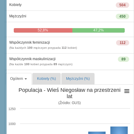
Kobiety
504
Mężczyźni
450
52,8%
47,2%
Współczynnik feminizacji
112
(Na każdych
100
mężczyzn przypada
112
kobiet)
Współczynnik maskulinizacji
89
(Na każde
100
kobiet przypada
89
mężczyzn)
Ogółem
Kobiety (%)
Mężczyźni (%)
Populacja - Wieś Niegosław na przestrzeni
lat
(Źródło: GUS)
1250
1000