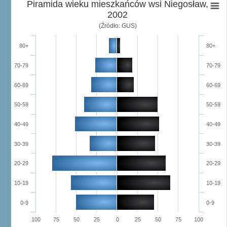
Piramida wieku mieszkańców wsi Niegosław,
2002
(Źródło: GUS)
80+
80+
70-79
70-79
60-69
60-69
50-59
50-59
40-49
40-49
30-39
30-39
20-29
20-29
10-19
10-19
0-9
0-9
100
75
50
25
0
25
50
75
100