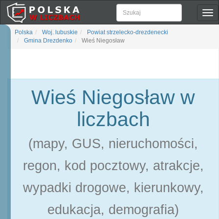
Pok
naw
Polska
Woj. lubuskie
Powiat strzelecko-drezdenecki
Gmina Drezdenko
Wieś Niegosław
Wieś Niegosław w
liczbach
(mapy, GUS, nieruchomości,
regon, kod pocztowy, atrakcje,
wypadki drogowe, kierunkowy,
edukacja, demografia)