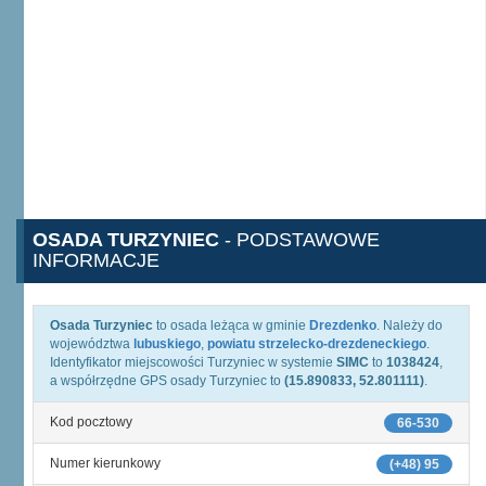
OSADA TURZYNIEC
- PODSTAWOWE
INFORMACJE
Osada Turzyniec
to osada leżąca w gminie
Drezdenko
. Należy do
województwa
lubuskiego
,
powiatu strzelecko-drezdeneckiego
.
Identyfikator miejscowości Turzyniec w systemie
SIMC
to
1038424
,
a współrzędne GPS osady Turzyniec to
(15.890833, 52.801111)
.
Kod pocztowy
66-530
Numer kierunkowy
(+48) 95