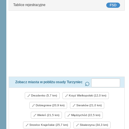
Tablice rejestracyjne
FSD
Zobacz miasta w pobliżu osady Turzyniec
Drezdenko (5,7 km)
Krzyż Wielkopolski (12,0 km)
Dobiegniew (20,9 km)
Sieraków (21,0 km)
Wieleń (21,5 km)
Międzychód (22,5 km)
Strzelce Krajeńskie (25,7 km)
Skwierzyna (34,3 km)