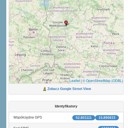
Leaflet
|
© OpenStreetMap (ODBL)
Zobacz Google Street View
Identyfikatory
Współrzędne GPS
52.801111
15.890833