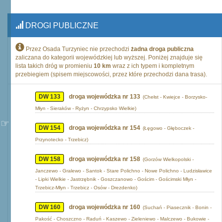
DROGI PUBLICZNE
Przez Osada Turzyniec nie przechodzi
żadna droga publiczna
zaliczana do kategorii wojewódzkiej lub wyższej. Poniżej znajduje się
lista takich dróg w promieniu
10 km
wraz z ich typem i kompletnym
przebiegiem (spisem miejscowości, przez które przechodzi dana trasa).
DW 133
droga wojewódzka nr 133
(Chełst - Kwiejce - Borzysko-
Młyn - Sieraków - Ryżyn - Chrzypsko Wielkie)
DW 154
droga wojewódzka nr 154
(Łęgowo - Głęboczek -
Przynotecko - Trzebicz)
DW 158
droga wojewódzka nr 158
(Gorzów Wielkopolski -
Janczewo - Gralewo - Santok - Stare Polichno - Nowe Polichno - Ludzisławice
- Lipki Wielkie - Jastrzębnik - Goszczanowo - Gościm - Gościmski Młyn -
Trzebicz-Młyn - Trzebicz - Osów - Drezdenko)
DW 160
droga wojewódzka nr 160
(Suchań - Piasecznik - Bonin -
Pakość - Choszczno - Raduń - Kaszewo - Zieleniewo - Malczewo - Bukowie -