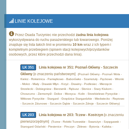
LINIE KOLEJOWE
Przez Osada Turzyniec nie przechodzi
żadna linia kolejowa
wykorzystywana do ruchu pasażerskiego lub towarowego. Poniżej
znajduje się lista takich linii w promieniu
10 km
wraz z ich typem i
kompletnym przebiegiem (spisem stacji kolejowych/przystanków
osobowych, przez które przechodzi dana linia).
LK 351
Linia kolejowa nr 351: Poznań Główny - Szczecin
Główny
[o znaczeniu państwowym]
(Poznań Główny - Poznań Wola -
Kiekrz - Rokietnica - Pamiątkowo - Baborówko - Szamotuły - Pęckowo - Wronki
- Mokrz - Miały - Drawski Młyn - Krzyż - Drawiny - Podlesiec - Mierzęcin
Strzelecki - Dobiegniew - Bierzwnik - Rębusz - Słonice - Stary Klukom -
Choszczno - Ziemomyśl - Dolice - Morzyca - Kolin - Strzebielewo Pyrzyckie -
Witkowo Pyrzyckie - Stargard - Grzędzice Stargardzkie - Miedwiecko - Reptowo
- Szczecin Zdunowo - Szczecin Dąbie - Szczecin Zdroje - Szczecin Główny)
LK 203
Linia kolejowa nr 203: Tczew - Kostrzyn
[o znaczeniu
pierwszorzędnym]
(Tczew - Rokitki Tczewskie - Swarożyn - Szpęgawsk -
Starogard Gdański - Piesienice - Pinczyn - Zblewo - Bytonia - Kaliska -