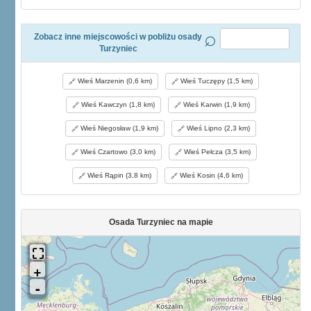
Zobacz inne miejscowości w pobliżu osady
Turzyniec
Wieś Marzenin (0,6 km)
Wieś Tuczępy (1,5 km)
Wieś Kawczyn (1,8 km)
Wieś Karwin (1,9 km)
Wieś Niegosław (1,9 km)
Wieś Lipno (2,3 km)
Wieś Czartowo (3,0 km)
Wieś Pełcza (3,5 km)
Wieś Rąpin (3,8 km)
Wieś Kosin (4,6 km)
Osada Turzyniec na mapie