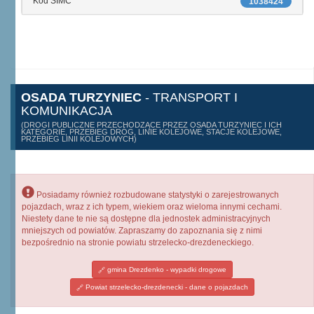
Kod SIMC
1038424
OSADA TURZYNIEC
- TRANSPORT I
KOMUNIKACJA
(DROGI PUBLICZNE PRZECHODZĄCE PRZEZ OSADA TURZYNIEC I ICH
KATEGORIE, PRZEBIEG DRÓG, LINIE KOLEJOWE, STACJE KOLEJOWE,
PRZEBIEG LINII KOLEJOWYCH)
Posiadamy również rozbudowane statystyki o zarejestrowanych
pojazdach, wraz z ich typem, wiekiem oraz wieloma innymi cechami.
Niestety dane te nie są dostępne dla jednostek administracyjnych
mniejszych od powiatów. Zapraszamy do zapoznania się z nimi
bezpośrednio na stronie powiatu strzelecko-drezdeneckiego.
gmina Drezdenko - wypadki drogowe
Powiat strzelecko-drezdenecki - dane o pojazdach