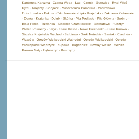
Kamienna Karczma - Czarna Woda - Łąg - Czersk - Gutowiec - Rytel Wieś -
Rytel - Krojanty - Chojnice - Moszczenica Pomorska - Wierzchowo
Człuchowskie - Bukowo Człuchowskie - Lipka Krajeńska - Zakrzewo Złotowskie
- Złotów - Krajenka - Dolnik - Skórka - Piła Podlasie - Piła Główna - Stobno -
Biała Pilska - Trzcianka - Siedlisko Czarnkowskie - Biernatowo - Fulsztyn -
Wieleń Północny - Krzyż - Stare Bielice - Nowe Drezdenko - Stare Kurowo -
Strzelce Krajeńskie Wschód - Sarbiewo - Górki Noteckie - Santok - Czechów -
Wawrów - Gorzów Wielkopolski Wschodni - Gorzów Wielkopolski - Gorzów
Wielkopolski Wieprzyce - Łupowo - Bogdaniec - Nowiny Wielkie - Witnica -
Kamień Mały - Dąbroszyn - Kostrzyn)