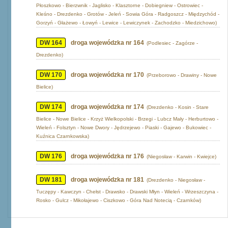
Płoszkowo - Bierzwnik - Jaglisko - Klasztorne - Dobiegniew - Ostrowiec -
Kleśno - Drezdenko - Grotów - Jeleń - Sowia Góra - Radgoszcz - Międzychód -
Gorzyń - Głażewo - Łowyń - Lewice - Lewiczynek - Zachodzko - Miedzichowo)
DW 164
droga wojewódzka nr 164
(Podlesiec - Zagórze -
Drezdenko)
DW 170
droga wojewódzka nr 170
(Przeborowo - Drawiny - Nowe
Bielice)
DW 174
droga wojewódzka nr 174
(Drezdenko - Kosin - Stare
Bielice - Nowe Bielice - Krzyż Wielkopolski - Brzegi - Lubcz Mały - Herburtowo -
Wieleń - Folsztyn - Nowe Dwory - Jędrzejewo - Piaski - Gajewo - Bukowiec -
Kuźnica Czarnkowska)
DW 176
droga wojewódzka nr 176
(Niegosław - Karwin - Kwiejce)
DW 181
droga wojewódzka nr 181
(Drezdenko - Niegosław -
Tuczępy - Kawczyn - Chełst - Drawsko - Drawski Młyn - Wieleń - Wrzeszczyna -
Rosko - Gulcz - Mikołajewo - Ciszkowo - Góra Nad Notecią - Czarnków)