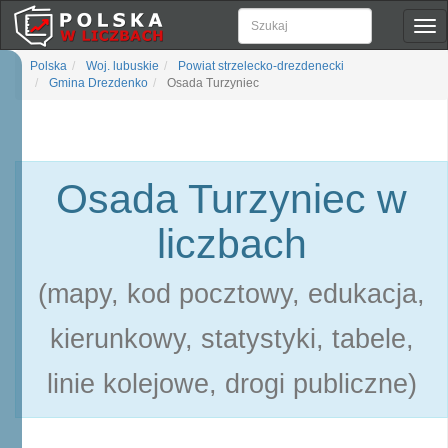
Pok
naw
Polska
Woj. lubuskie
Powiat strzelecko-drezdenecki
Gmina Drezdenko
Osada Turzyniec
Osada Turzyniec w
liczbach
(mapy, kod pocztowy, edukacja,
kierunkowy, statystyki, tabele,
linie kolejowe, drogi publiczne)