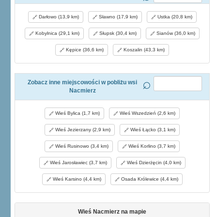
Darłowo (13,9 km)
Sławno (17,9 km)
Ustka (20,8 km)
Kobylnica (29,1 km)
Słupsk (30,4 km)
Sianów (36,0 km)
Kępice (36,6 km)
Koszalin (43,3 km)
Zobacz inne miejscowości w pobliżu wsi
Nacmierz
Wieś Bylica (1,7 km)
Wieś Wszedzień (2,6 km)
Wieś Jezierzany (2,9 km)
Wieś Łącko (3,1 km)
Wieś Rusinowo (3,4 km)
Wieś Korlino (3,7 km)
Wieś Jarosławiec (3,7 km)
Wieś Dzierżęcin (4,0 km)
Wieś Karsino (4,4 km)
Osada Królewice (4,4 km)
Wieś Nacmierz na mapie