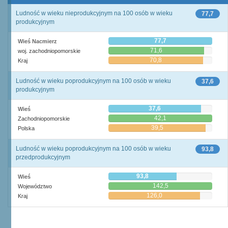
Ludność w wieku nieprodukcyjnym na 100 osób w wieku
77,7
produkcyjnym
77,7
Wieś Nacmierz
71,6
woj. zachodniopomorskie
70,8
Kraj
Ludność w wieku poprodukcyjnym na 100 osób w wieku
37,6
produkcyjnym
37,6
Wieś
42,1
Zachodniopomorskie
39,5
Polska
Ludność w wieku poprodukcyjnym na 100 osób w wieku
93,8
przedprodukcyjnym
93,8
Wieś
142,5
Województwo
126,0
Kraj