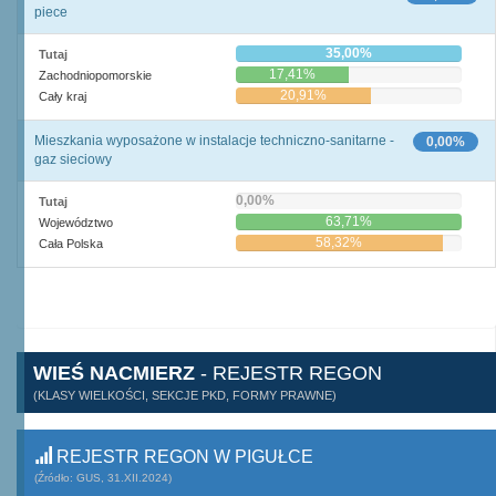
piece
35,00%
Tutaj
17,41%
Zachodniopomorskie
20,91%
Cały kraj
Mieszkania wyposażone w instalacje techniczno-sanitarne -
0,00%
gaz sieciowy
0,00%
Tutaj
63,71%
Województwo
58,32%
Cała Polska
WIEŚ NACMIERZ
- REJESTR REGON
(KLASY WIELKOŚCI, SEKCJE PKD, FORMY PRAWNE)
REJESTR REGON W PIGUŁCE
(Źródło: GUS, 31.XII.2024)