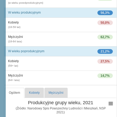
(w wieku przedprodukcyjnym)
W wieku produkcyjnym
56,3%
Kobiety
50,0%
(18-59 lat)
Mężczyźni
62,7%
(18-64 lata)
W wieku poprodukcyjnym
21,2%
Kobiety
27,5%
(59+ lat)
Mężczyźni
14,7%
(64+ lata)
Ogółem
Kobiety
Mężczyźni
Produkcyjne grupy wieku, 2021
(Źródło: Narodowy Spis Powszechny Ludności i Mieszkań, NSP
2021)