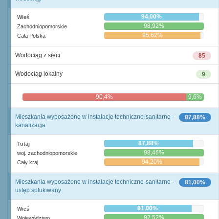
94,00%
Wieś
98,92%
Zachodniopomorskie
95,62%
Cała Polska
Wodociąg z sieci
85
Wodociąg lokalny
9
90,4%
9,6%
Mieszkania wyposażone w instalacje techniczno-sanitarne -
87,88%
kanalizacja
87,88%
Tutaj
98,46%
woj. zachodniopomorskie
94,20%
Cały kraj
Mieszkania wyposażone w instalacje techniczno-sanitarne -
81,00%
ustęp spłukiwany
81,00%
Wieś
92,52%
Województwo