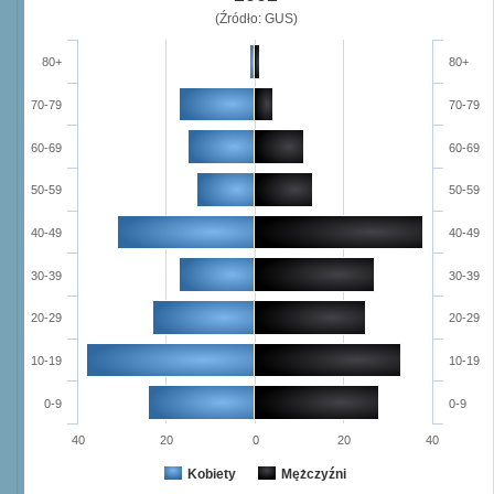
(Źródło: GUS)
80+
80+
70-79
70-79
60-69
60-69
50-59
50-59
40-49
40-49
30-39
30-39
20-29
20-29
10-19
10-19
0-9
0-9
40
20
0
20
40
Kobiety
Mężczyźni