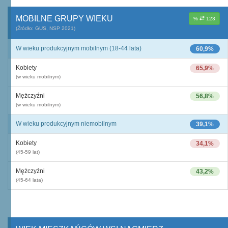
MOBILNE GRUPY WIEKU
%
123
(Źródło: GUS, NSP 2021)
W wieku produkcyjnym mobilnym (18-44 lata)
60,9%
Kobiety
65,9%
(w wieku mobilnym)
Mężczyźni
56,8%
(w wieku mobilnym)
W wieku produkcyjnym niemobilnym
39,1%
Kobiety
34,1%
(45-59 lat)
Mężczyźni
43,2%
(45-64 lata)