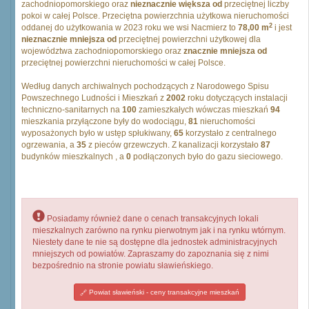
zachodniopomorskiego oraz
nieznacznie większa od
przeciętnej liczby
pokoi w całej Polsce. Przeciętna powierzchnia użytkowa nieruchomości
2
oddanej do użytkowania w 2023 roku we wsi Nacmierz to
78,00 m
i jest
nieznacznie mniejsza od
przeciętnej powierzchni użytkowej dla
województwa zachodniopomorskiego oraz
znacznie mniejsza od
przeciętnej powierzchni nieruchomości w całej Polsce.
Według danych archiwalnych pochodzących z Narodowego Spisu
Powszechnego Ludności i Mieszkań z
2002
roku dotyczących instalacji
techniczno-sanitarnych na
100
zamieszkałych wówczas mieszkań
94
mieszkania przyłączone były do wodociągu,
81
nieruchomości
wyposażonych było w ustęp spłukiwany,
65
korzystało z centralnego
ogrzewania, a
35
z pieców grzewczych. Z kanalizacji korzystało
87
budynków mieszkalnych , a
0
podłączonych było do gazu sieciowego.
Posiadamy również dane o cenach transakcyjnych lokali
mieszkalnych zarówno na rynku pierwotnym jak i na rynku wtórnym.
Niestety dane te nie są dostępne dla jednostek administracyjnych
mniejszych od powiatów. Zapraszamy do zapoznania się z nimi
bezpośrednio na stronie powiatu sławieńskiego.
Powiat sławieński - ceny transakcyjne mieszkań