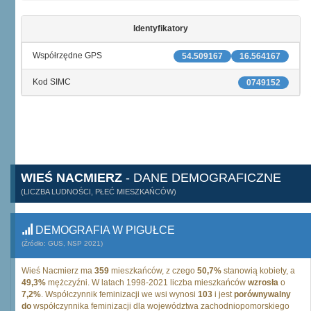
Identyfikatory
Współrzędne GPS
54.509167
16.564167
Kod SIMC
0749152
WIEŚ NACMIERZ
- DANE DEMOGRAFICZNE
(LICZBA LUDNOŚCI, PŁEĆ MIESZKAŃCÓW)
DEMOGRAFIA W PIGUŁCE
(Źródło: GUS, NSP 2021)
Wieś Nacmierz ma
359
mieszkańców, z czego
50,7%
stanowią kobiety, a
49,3%
mężczyźni. W latach 1998-2021 liczba mieszkańców
wzrosła
o
7,2%
. Współczynnik feminizacji we wsi wynosi
103
i jest
porównywalny
do
współczynnika feminizacji dla województwa zachodniopomorskiego