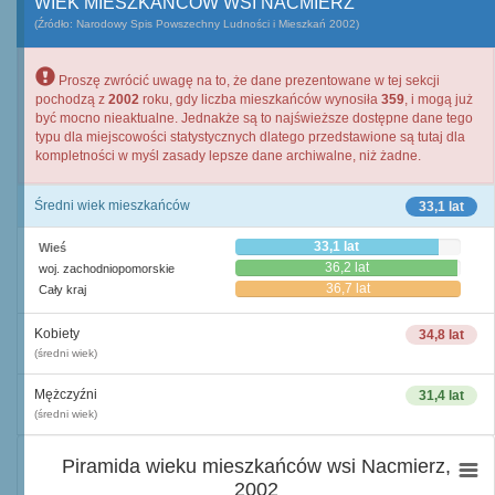
WIEK MIESZKAŃCÓW WSI NACMIERZ
(Źródło: Narodowy Spis Powszechny Ludności i Mieszkań 2002)
Proszę zwrócić uwagę na to, że dane prezentowane w tej sekcji
pochodzą z
2002
roku, gdy liczba mieszkańców wynosiła
359
, i mogą już
być mocno nieaktualne. Jednakże są to najświeższe dostępne dane tego
typu dla miejscowości statystycznych dlatego przedstawione są tutaj dla
kompletności w myśl zasady lepsze dane archiwalne, niż żadne.
Średni wiek mieszkańców
33,1 lat
33,1 lat
Wieś
36,2 lat
woj. zachodniopomorskie
36,7 lat
Cały kraj
Kobiety
34,8 lat
(średni wiek)
Mężczyźni
31,4 lat
(średni wiek)
Piramida wieku mieszkańców wsi Nacmierz,
2002