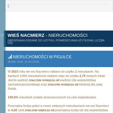
1
WIEŚ NACMIERZ
- NIERUCHOMOŚCI
(MIESZKANIA ODDANE DO UŻYTKU, POWIERZCHNIA UŻYTKOWA, LICZBA
IZB)
NIERUCHOMOŚCI W PIGUŁCE
(Źródło: GUS, 31.XII.2023)
W
2023
roku we wsi Nacmierz oddano do użytku
1
mieszkanie. Na
każdych 1000 mieszkańców oddano więc do użytku
2,79
nowych lokali.
Jest to wartość
znacznie mniejsza od
wartości dla województwa
zachodniopomorskiego oraz
znacznie mniejsza od
średniej dla całej
Polski.
100,0%
mieszkań zostało przeznaczonych na cele indywidualne.
Przeciętna liczba pokoi w nowo oddanych mieszkaniach we wsi Nacmierz
to
4,00
i jest
znacznie większa od
przeciętnej liczby izb dla województwa