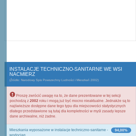
INSTALACJE TECHNICZNO-SANITARNE WE WSI
NACMIERZ
(Źródło: Narodowy Spis Powszechny Ludności i Mieszkań 2002)
Proszę zwrócić uwagę na to, że dane prezentowane w tej sekcji
pochodzą z
2002
roku i mogą już być mocno nieaktualne. Jednakże są to
najświeższe dostępne dane tego typu dla miejscowości statystycznych
dlatego przedstawione są tutaj dla kompletności w myśl zasady lepsze
dane archiwalne, niż żadne.
Mieszkania wyposażone w instalacje techniczno-sanitarne -
94,00%
wodociąg