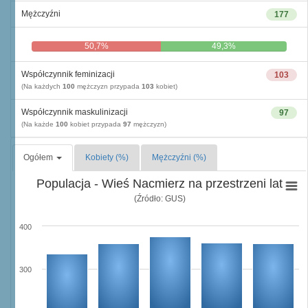
Mężczyźni
177
50,7%
49,3%
Współczynnik feminizacji
103
(Na każdych
100
mężczyzn przypada
103
kobiet)
Współczynnik maskulinizacji
97
(Na każde
100
kobiet przypada
97
mężczyzn)
Ogółem
Kobiety (%)
Mężczyźni (%)
Populacja - Wieś Nacmierz na przestrzeni lat
(Źródło: GUS)
400
300