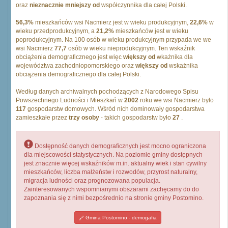
oraz
nieznacznie mniejszy od
współczynnika dla całej Polski.
56,3%
mieszkańców wsi Nacmierz jest w wieku produkcyjnym,
22,6%
w
wieku przedprodukcyjnym, a
21,2%
mieszkańców jest w wieku
poprodukcyjnym. Na 100 osób w wieku produkcyjnym przypada we we
wsi Nacmierz
77,7
osób w wieku nieprodukcyjnym. Ten wskaźnik
obciążenia demograficznego jest więc
większy od
wkażnika dla
województwa zachodniopomorskiego oraz
większy od
wskażnika
obciążenia demograficznego dla całej Polski.
Według danych archiwalnych pochodzących z Narodowego Spisu
Powszechnego Ludności i Mieszkań w
2002
roku we wsi Nacmierz było
117
gospodarstw domowych. Wśród nich dominowały gospodarstwa
zamieszkałe przez
trzy osoby
- takich gospodarstw było
27
.
Dostępność danych demograficznych jest mocno ograniczona
dla miejscowości statystycznych. Na poziomie gminy dostępnych
jest znacznie więcej wskaźników m.in. aktualny wiek i stan cywilny
mieszkańców, liczba małżeństw i rozwodów, przyrost naturalny,
migracja ludności oraz prognozowana populacja.
Zainteresowanych wspomnianymi obszarami zachęcamy do do
zapoznania się z nimi bezpośrednio na stronie gminy Postomino.
Gmina Postomino - demogafia