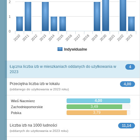
2
1
0
2015
2022
2010
2017
2012
2019
2014
2021
2016
2023
2011
2018
2013
2020
Indywidualne
Łączna liczba izb w mieszkaniach oddanych do użytkowania w
4
2023
Przeciętna liczba izb w lokalu
4,00
(oddanego do użytkowania w 2023 roku)
4,00
Wieś Nacmierz
3,49
Zachodniopomorskie
3,79
Polska
Liczba izb na 1000 ludności
11,14
(oddanych do użytkowania w 2023 roku)