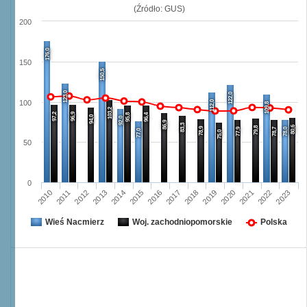
(Źródło: GUS)
200
176,0
150
150,5
123,0
122,0
112,0
100
109,8
103,2
97,2
96,9
95,8
96,4
94,0
92,0
86,9
83,3
80,6
79,8
78,9
77,9
78,7
78,0
77,0
75,0
50
0
2016
2023
2012
2019
2015
2022
2011
2018
2014
2021
2010
2017
2013
2020
Wieś Nacmierz
Woj. zachodniopomorskie
Polska