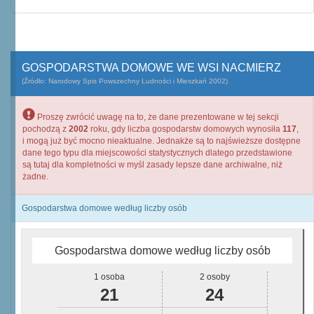
GOSPODARSTWA DOMOWE WE WSI NACMIERZ
(Źródło: Narodowy Spis Powszechny Ludności i Mieszkań 2002)
Proszę zwrócić uwagę na to, że dane prezentowane w tej sekcji
pochodzą z
2002
roku, gdy liczba gospodarstw domowych wynosiła
117
,
i mogą już być mocno nieaktualne. Jednakże są to najświeższe dostępne
dane tego typu dla miejscowości statystycznych dlatego przedstawione
są tutaj dla kompletności w myśl zasady lepsze dane archiwalne, niż
żadne.
Gospodarstwa domowe według liczby osób
Gospodarstwa domowe według liczby osób
1 osoba
2 osoby
21
24