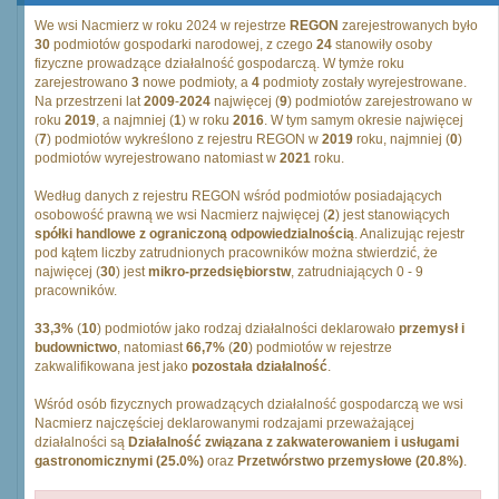
We wsi Nacmierz w roku 2024 w rejestrze
REGON
zarejestrowanych było
30
podmiotów gospodarki narodowej, z czego
24
stanowiły osoby
fizyczne prowadzące działalność gospodarczą. W tymże roku
zarejestrowano
3
nowe podmioty, a
4
podmioty zostały wyrejestrowane.
Na przestrzeni lat
2009
-
2024
najwięcej (
9
) podmiotów zarejestrowano w
roku
2019
, a najmniej (
1
) w roku
2016
. W tym samym okresie najwięcej
(
7
) podmiotów wykreślono z rejestru REGON w
2019
roku, najmniej (
0
)
podmiotów wyrejestrowano natomiast w
2021
roku.
Według danych z rejestru REGON wśród podmiotów posiadających
osobowość prawną we wsi Nacmierz najwięcej (
2
) jest stanowiących
spółki handlowe z ograniczoną odpowiedzialnością
. Analizując rejestr
pod kątem liczby zatrudnionych pracowników można stwierdzić, że
najwięcej (
30
) jest
mikro-przedsiębiorstw
, zatrudniających 0 - 9
pracowników.
33,3%
(
10
) podmiotów jako rodzaj działalności deklarowało
przemysł i
budownictwo
, natomiast
66,7%
(
20
) podmiotów w rejestrze
zakwalifikowana jest jako
pozostała działalność
.
Wśród osób fizycznych prowadzących działalność gospodarczą we wsi
Nacmierz najczęściej deklarowanymi rodzajami przeważającej
działalności są
Działalność związana z zakwaterowaniem i usługami
gastronomicznymi (25.0%)
oraz
Przetwórstwo przemysłowe (20.8%)
.