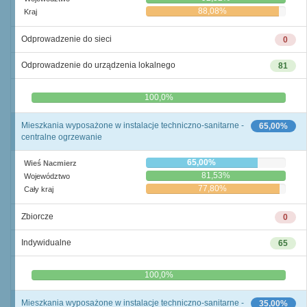
88,08%
Kraj
Odprowadzenie do sieci
0
Odprowadzenie do urządzenia lokalnego
81
0,0%
100,0%
Mieszkania wyposażone w instalacje techniczno-sanitarne -
65,00%
centralne ogrzewanie
65,00%
Wieś Nacmierz
81,53%
Województwo
77,80%
Cały kraj
Zbiorcze
0
Indywidualne
65
0,0%
100,0%
Mieszkania wyposażone w instalacje techniczno-sanitarne -
35,00%