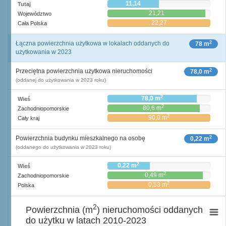
11,14
Tutaj
21,21
Województwo
22,27
Cała Polska
2
Łączna powierzchnia użytkowa w lokalach oddanych do
78 m
użytkowania w 2023
2
Przeciętna powierzchnia użytkowa nieruchomości
78,0 m
(oddanej do użytkowania w 2023 roku)
2
78,0 m
Wieś
2
80,6 m
Zachodniopomorskie
2
90,0 m
Cały kraj
2
Powierzchnia budynku mieszkalnego na osobę
0,22 m
(oddanego do użytkowania w 2023 roku)
2
0,22 m
Wieś
2
0,49 m
Zachodniopomorskie
2
0,53 m
Polska
2
Powierzchnia (m
) nieruchomości oddanych
do użytku w latach 2010-2023