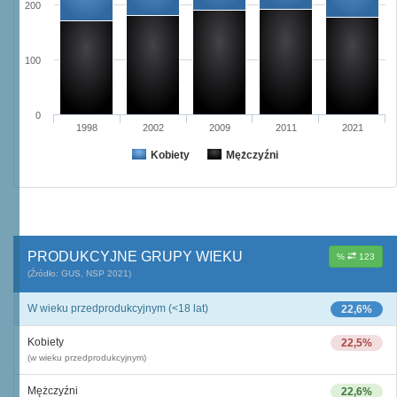
200
100
0
1998
2002
2009
2011
2021
Kobiety
Mężczyźni
PRODUKCYJNE GRUPY WIEKU
%
123
(Źródło: GUS, NSP 2021)
W wieku przedprodukcyjnym (<18 lat)
22,6%
Kobiety
22,5%
(w wieku przedprodukcyjnym)
Mężczyźni
22,6%