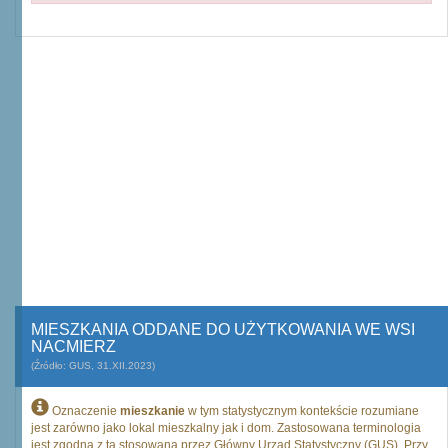
MIESZKANIA ODDANE DO UŻYTKOWANIA WE WSI
NACMIERZ
(Źródło: GUS, 31.XII.2023)
Oznaczenie
mieszkanie
w tym statystycznym kontekście rozumiane
jest zarówno jako lokal mieszkalny jak i dom. Zastosowana terminologia
jest zgodna z tą stosowaną przez Główny Urząd Statystyczny (GUS). Przy