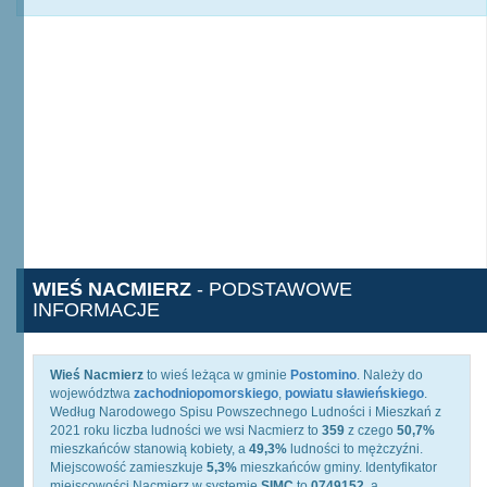
WIEŚ NACMIERZ
- PODSTAWOWE
INFORMACJE
Wieś Nacmierz
to wieś leżąca w gminie
Postomino
. Należy do
województwa
zachodniopomorskiego
,
powiatu sławieńskiego
.
Według Narodowego Spisu Powszechnego Ludności i Mieszkań z
2021 roku liczba ludności we wsi Nacmierz to
359
z czego
50,7%
mieszkańców stanowią kobiety, a
49,3%
ludności to mężczyźni.
Miejscowość zamieszkuje
5,3%
mieszkańców gminy. Identyfikator
miejscowości Nacmierz w systemie
SIMC
to
0749152
, a