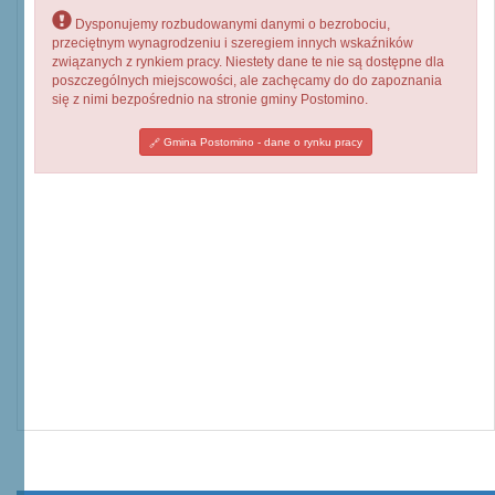
Dysponujemy rozbudowanymi danymi o bezrobociu,
przeciętnym wynagrodzeniu i szeregiem innych wskaźników
związanych z rynkiem pracy. Niestety dane te nie są dostępne dla
poszczególnych miejscowości, ale zachęcamy do do zapoznania
się z nimi bezpośrednio na stronie gminy Postomino.
Gmina Postomino - dane o rynku pracy