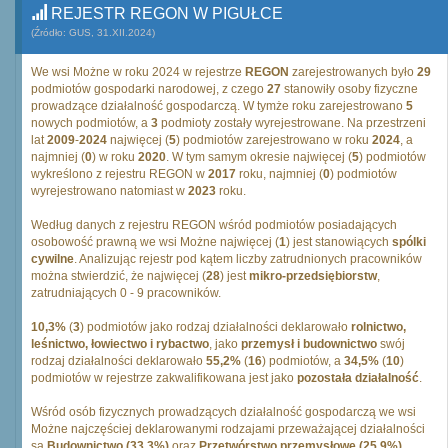
REJESTR REGON W PIGUŁCE
(Źródło: GUS, 31.XII.2024)
We wsi Możne w roku 2024 w rejestrze
REGON
zarejestrowanych było
29
podmiotów gospodarki narodowej, z czego
27
stanowiły osoby fizyczne
prowadzące działalność gospodarczą. W tymże roku zarejestrowano
5
nowych podmiotów, a
3
podmioty zostały wyrejestrowane. Na przestrzeni
lat
2009
-
2024
najwięcej (
5
) podmiotów zarejestrowano w roku
2024
, a
najmniej (
0
) w roku
2020
. W tym samym okresie najwięcej (
5
) podmiotów
wykreślono z rejestru REGON w
2017
roku, najmniej (
0
) podmiotów
wyrejestrowano natomiast w
2023
roku.
Według danych z rejestru REGON wśród podmiotów posiadających
osobowość prawną we wsi Możne najwięcej (
1
) jest stanowiących
spólki
cywilne
. Analizując rejestr pod kątem liczby zatrudnionych pracowników
można stwierdzić, że najwięcej (
28
) jest
mikro-przedsiębiorstw
,
zatrudniających 0 - 9 pracowników.
10,3%
(
3
) podmiotów jako rodzaj działalności deklarowało
rolnictwo,
leśnictwo, łowiectwo i rybactwo
, jako
przemysł i budownictwo
swój
rodzaj działalności deklarowało
55,2%
(
16
) podmiotów, a
34,5%
(
10
)
podmiotów w rejestrze zakwalifikowana jest jako
pozostała działalność
.
Wśród osób fizycznych prowadzących działalność gospodarczą we wsi
Możne najczęściej deklarowanymi rodzajami przeważającej działalności
są
Budownictwo (33.3%)
oraz
Przetwórstwo przemysłowe (25.9%)
.