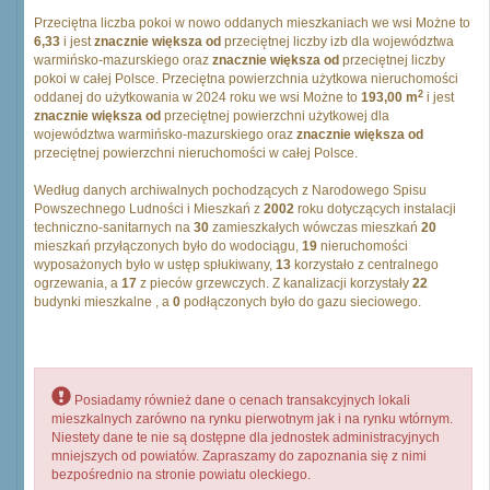
Przeciętna liczba pokoi w nowo oddanych mieszkaniach we wsi Możne to
6,33
i jest
znacznie większa od
przeciętnej liczby izb dla województwa
warmińsko-mazurskiego oraz
znacznie większa od
przeciętnej liczby
pokoi w całej Polsce. Przeciętna powierzchnia użytkowa nieruchomości
2
oddanej do użytkowania w 2024 roku we wsi Możne to
193,00 m
i jest
znacznie większa od
przeciętnej powierzchni użytkowej dla
województwa warmińsko-mazurskiego oraz
znacznie większa od
przeciętnej powierzchni nieruchomości w całej Polsce.
Według danych archiwalnych pochodzących z Narodowego Spisu
Powszechnego Ludności i Mieszkań z
2002
roku dotyczących instalacji
techniczno-sanitarnych na
30
zamieszkałych wówczas mieszkań
20
mieszkań przyłączonych było do wodociągu,
19
nieruchomości
wyposażonych było w ustęp spłukiwany,
13
korzystało z centralnego
ogrzewania, a
17
z pieców grzewczych. Z kanalizacji korzystały
22
budynki mieszkalne , a
0
podłączonych było do gazu sieciowego.
Posiadamy również dane o cenach transakcyjnych lokali
mieszkalnych zarówno na rynku pierwotnym jak i na rynku wtórnym.
Niestety dane te nie są dostępne dla jednostek administracyjnych
mniejszych od powiatów. Zapraszamy do zapoznania się z nimi
bezpośrednio na stronie powiatu oleckiego.