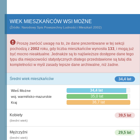
WIEK MIESZKAŃCÓW WSI MOŻNE
(Źródło: Narodowy Spis Powszechny Ludności i Mieszkań 2002)
Proszę zwrócić uwagę na to, że dane prezentowane w tej sekcji
pochodzą z
2002
roku, gdy liczba mieszkańców wynosiła
133
, i mogą już
być mocno nieaktualne. Jednakże są to najświeższe dostępne dane tego
typu dla miejscowości statystycznych dlatego przedstawione są tutaj dla
kompletności w myśl zasady lepsze dane archiwalne, niż żadne.
Średni wiek mieszkańców
34,4 lat
34,4 lat
Wieś Możne
35,0 lat
woj. warmińsko-mazurskie
36,7 lat
Kraj
Kobiety
39,5 lat
(średni wiek)
Mężczyźni
29,5 lat
(średni wiek)