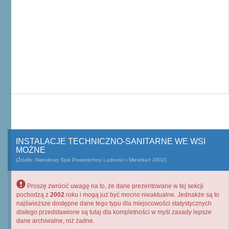
INSTALACJE TECHNICZNO-SANITARNE WE WSI
MOŻNE
(Źródło: Narodowy Spis Powszechny Ludności i Mieszkań 2002)
Proszę zwrócić uwagę na to, że dane prezentowane w tej sekcji
pochodzą z
2002
roku i mogą już być mocno nieaktualne. Jednakże są to
najświeższe dostępne dane tego typu dla miejscowości statystycznych
dlatego przedstawione są tutaj dla kompletności w myśl zasady lepsze
dane archiwalne, niż żadne.