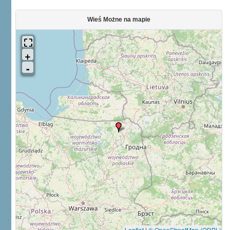
Wieś Możne na mapie
Leaflet
|
© OpenStreetMap (ODBL)