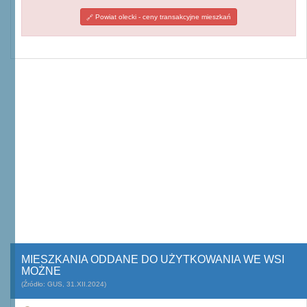
Powiat olecki - ceny transakcyjne mieszkań
MIESZKANIA ODDANE DO UŻYTKOWANIA WE WSI
MOŻNE
(Źródło: GUS, 31.XII.2024)