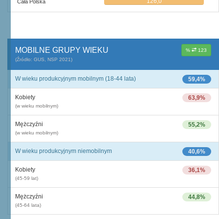
126,0
Cała Polska
MOBILNE GRUPY WIEKU
%
123
(Źródło: GUS, NSP 2021)
W wieku produkcyjnym mobilnym (18-44 lata)
59,4%
Kobiety
63,9%
(w wieku mobilnym)
Mężczyźni
55,2%
(w wieku mobilnym)
W wieku produkcyjnym niemobilnym
40,6%
Kobiety
36,1%
(45-59 lat)
Mężczyźni
44,8%
(45-64 lata)