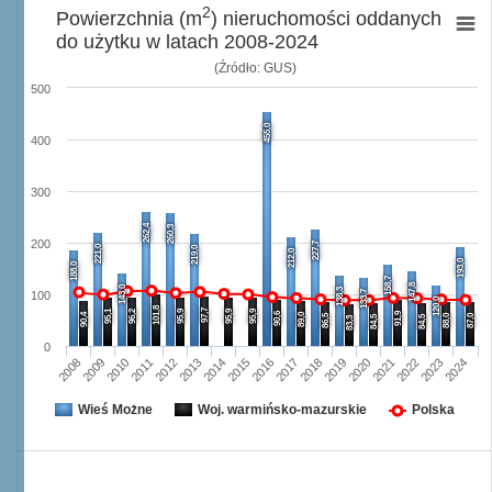
2
Powierzchnia (m
) nieruchomości oddanych
do użytku w latach 2008-2024
(Źródło: GUS)
500
455,0
400
300
262,4
260,3
200
227,7
221,0
219,0
212,0
193,0
188,0
158,7
147,8
143,0
138,3
133,7
100
120,0
101,8
97,7
95,1
96,2
95,9
95,9
95,9
90,6
91,9
90,4
89,0
86,5
88,0
87,0
84,5
84,5
83,3
0
2008
2009
2010
2011
2012
2013
2014
2015
2016
2017
2018
2019
2020
2021
2022
2023
2024
Wieś Możne
Woj. warmińsko-mazurskie
Polska