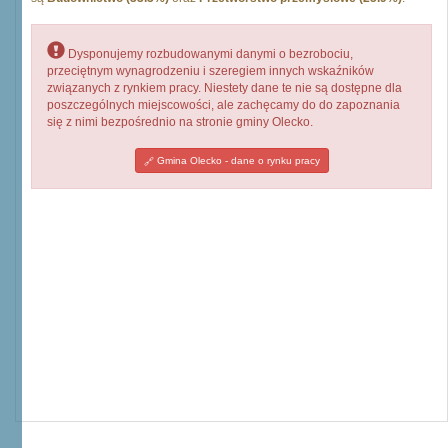
Dysponujemy rozbudowanymi danymi o bezrobociu,
przeciętnym wynagrodzeniu i szeregiem innych wskaźników
związanych z rynkiem pracy. Niestety dane te nie są dostępne dla
poszczególnych miejscowości, ale zachęcamy do do zapoznania
się z nimi bezpośrednio na stronie gminy Olecko.
Gmina Olecko - dane o rynku pracy