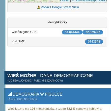
Zobacz Google Street View
Identyfikatory
Współrzędne GPS
54.044444
22.529722
Kod SIMC
0763548
WIEŚ MOŻNE
- DANE DEMOGRAFICZNE
(LICZBA LUDNOŚCI, PŁEĆ MIESZKAŃCÓW)
DEMOGRAFIA W PIGUŁCE
(Źródło: GUS, NSP 2021)
Wieś Możne ma
196
mieszkańców, z czego
52,6%
stanowią kobiety, a