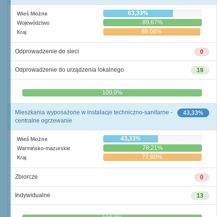
63,33%
Wieś Możne
89,67%
Województwo
88,08%
Kraj
Odprowadzenie do sieci
0
Odprowadzenie do urządzenia lokalnego
19
0,0%
100,0%
Mieszkania wyposażone w instalacje techniczno-sanitarne -
43,33%
centralne ogrzewanie
43,33%
Wieś Możne
78,21%
Warmińsko-mazurskie
77,80%
Kraj
Zbiorcze
0
Indywidualne
13