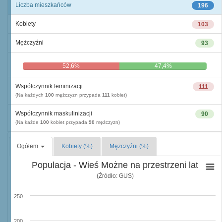
Liczba mieszkańców
196
Kobiety
103
Mężczyźni
93
52,6%
47,4%
Współczynnik feminizacji
111
(Na każdych
100
mężczyzn przypada
111
kobiet)
Współczynnik maskulinizacji
90
(Na każde
100
kobiet przypada
90
mężczyzn)
Ogółem
Kobiety (%)
Mężczyźni (%)
Populacja - Wieś Możne na przestrzeni lat
(Źródło: GUS)
250
200