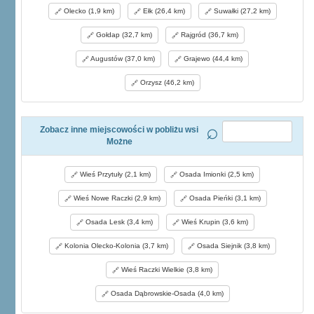
Olecko (1,9 km)
Ełk (26,4 km)
Suwałki (27,2 km)
Gołdap (32,7 km)
Rajgród (36,7 km)
Augustów (37,0 km)
Grajewo (44,4 km)
Orzysz (46,2 km)
Zobacz inne miejscowości w pobliżu wsi
Możne
Wieś Przytuły (2,1 km)
Osada Imionki (2,5 km)
Wieś Nowe Raczki (2,9 km)
Osada Pieńki (3,1 km)
Osada Lesk (3,4 km)
Wieś Krupin (3,6 km)
Kolonia Olecko-Kolonia (3,7 km)
Osada Siejnik (3,8 km)
Wieś Raczki Wielkie (3,8 km)
Osada Dąbrowskie-Osada (4,0 km)