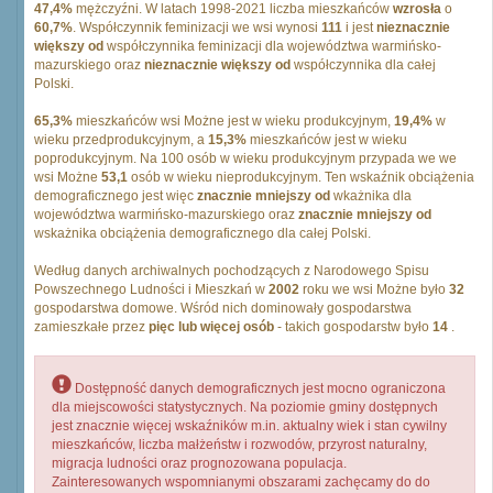
47,4%
mężczyźni. W latach 1998-2021 liczba mieszkańców
wzrosła
o
60,7%
. Współczynnik feminizacji we wsi wynosi
111
i jest
nieznacznie
większy od
współczynnika feminizacji dla województwa warmińsko-
mazurskiego oraz
nieznacznie większy od
współczynnika dla całej
Polski.
65,3%
mieszkańców wsi Możne jest w wieku produkcyjnym,
19,4%
w
wieku przedprodukcyjnym, a
15,3%
mieszkańców jest w wieku
poprodukcyjnym. Na 100 osób w wieku produkcyjnym przypada we we
wsi Możne
53,1
osób w wieku nieprodukcyjnym. Ten wskaźnik obciążenia
demograficznego jest więc
znacznie mniejszy od
wkażnika dla
województwa warmińsko-mazurskiego oraz
znacznie mniejszy od
wskażnika obciążenia demograficznego dla całej Polski.
Według danych archiwalnych pochodzących z Narodowego Spisu
Powszechnego Ludności i Mieszkań w
2002
roku we wsi Możne było
32
gospodarstwa domowe. Wśród nich dominowały gospodarstwa
zamieszkałe przez
pięc lub więcej osób
- takich gospodarstw było
14
.
Dostępność danych demograficznych jest mocno ograniczona
dla miejscowości statystycznych. Na poziomie gminy dostępnych
jest znacznie więcej wskaźników m.in. aktualny wiek i stan cywilny
mieszkańców, liczba małżeństw i rozwodów, przyrost naturalny,
migracja ludności oraz prognozowana populacja.
Zainteresowanych wspomnianymi obszarami zachęcamy do do