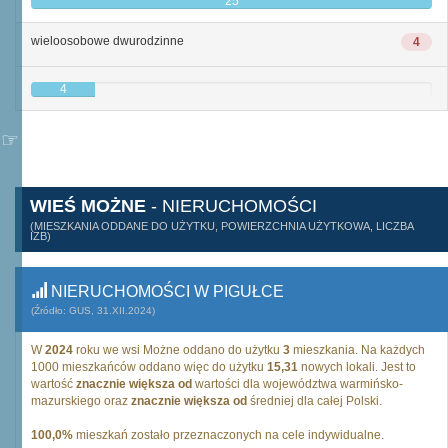
25
wieloosobowe dwurodzinne
4
4
WIEŚ MOŻNE
- NIERUCHOMOŚCI
(MIESZKANIA ODDANE DO UŻYTKU, POWIERZCHNIA UŻYTKOWA, LICZBA
IZB)
NIERUCHOMOŚCI W PIGUŁCE
(Źródło: GUS, 31.XII.2024)
W
2024
roku we wsi Możne oddano do użytku
3
mieszkania. Na każdych
1000 mieszkańców oddano więc do użytku
15,31
nowych lokali. Jest to
wartość
znacznie większa od
wartości dla województwa warmińsko-
mazurskiego oraz
znacznie większa od
średniej dla całej Polski.
100,0%
mieszkań zostało przeznaczonych na cele indywidualne.