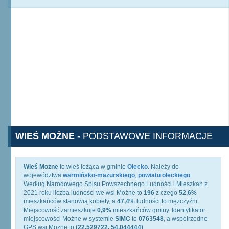
WIEŚ MOŻNE
- PODSTAWOWE INFORMACJE
Wieś Możne
to wieś leżąca w gminie
Olecko
. Należy do
województwa
warmińsko-mazurskiego
,
powiatu oleckiego
.
Według Narodowego Spisu Powszechnego Ludności i Mieszkań z
2021 roku liczba ludności we wsi Możne to
196
z czego
52,6%
mieszkańców stanowią kobiety, a
47,4%
ludności to mężczyźni.
Miejscowość zamieszkuje
0,9%
mieszkańców gminy. Identyfikator
miejscowości Możne w systemie
SIMC
to
0763548
, a współrzędne
GPS wsi Możne to
(22.529722, 54.044444)
.