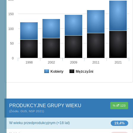
150
100
50
0
1998
2002
2009
2011
2021
Kobiety
Mężczyźni
PRODUKCYJNE GRUPY WIEKU
%
123
(Źródło: GUS, NSP 2021)
W wieku przedprodukcyjnym (<18 lat)
19,4%