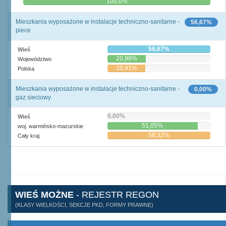
0,0%
100,0%
Mieszkania wyposażone w instalacje techniczno-sanitarne -
56,67%
piece
56,67%
Wieś
20,98%
Województwo
20,91%
Polska
Mieszkania wyposażone w instalacje techniczno-sanitarne -
0,00%
gaz sieciowy
0,00%
Wieś
51,05%
woj. warmińsko-mazurskie
58,32%
Cały kraj
WIEŚ MOŻNE
- REJESTR REGON
(KLASY WIELKOŚCI, SEKCJE PKD, FORMY PRAWNE)