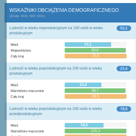
WSKAŹNIKI OBCIĄŻENIA DEMOGRAFICZNEGO
(Źródło: GUS, NSP 2021)
Ludność w wieku nieprodukcyjnym na 100 osób w wieku
53,1
produkcyjnym
53,1
Wieś
69,6
Województwo
70,8
Cały kraj
Ludność w wieku poprodukcyjnym na 100 osób w wieku
23,4
produkcyjnym
23,4
Wieś
38,7
Warmińsko-mazurskie
39,5
Cały kraj
Ludność w wieku poprodukcyjnym na 100 osób w wieku
78,9
przedprodukcyjnym
78,9
Wieś
125,3
Warmińsko-mazurskie