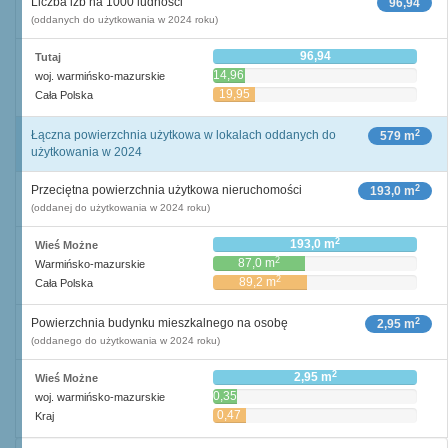
Liczba izb na 1000 ludności
96,94
(oddanych do użytkowania w 2024 roku)
96,94
Tutaj
14,96
woj. warmińsko-mazurskie
19,95
Cała Polska
2
Łączna powierzchnia użytkowa w lokalach oddanych do
579 m
użytkowania w 2024
2
Przeciętna powierzchnia użytkowa nieruchomości
193,0 m
(oddanej do użytkowania w 2024 roku)
2
193,0 m
Wieś Możne
2
87,0 m
Warmińsko-mazurskie
2
89,2 m
Cała Polska
2
Powierzchnia budynku mieszkalnego na osobę
2,95 m
(oddanego do użytkowania w 2024 roku)
2
2,95 m
Wieś Możne
0,35
woj. warmińsko-mazurskie
2
m
0,47
Kraj
2
m