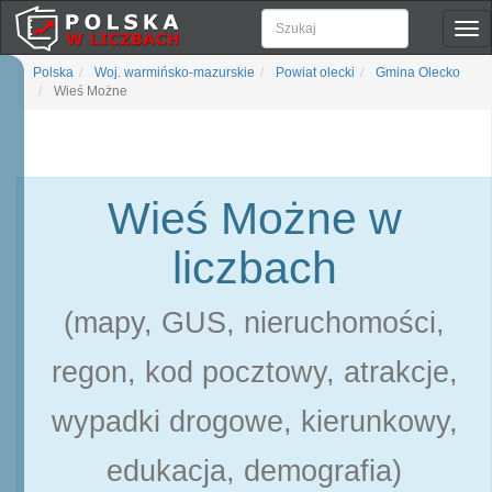
Pok
naw
Polska
Woj. warmińsko-mazurskie
Powiat olecki
Gmina Olecko
Wieś Możne
Wieś Możne w
liczbach
(mapy, GUS, nieruchomości,
regon, kod pocztowy, atrakcje,
wypadki drogowe, kierunkowy,
edukacja, demografia)