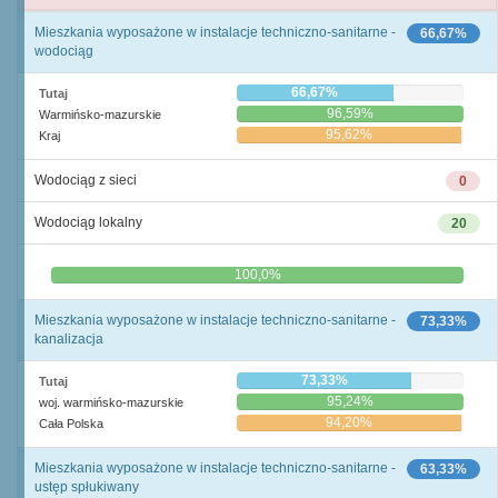
Mieszkania wyposażone w instalacje techniczno-sanitarne -
66,67%
wodociąg
66,67%
Tutaj
96,59%
Warmińsko-mazurskie
95,62%
Kraj
Wodociąg z sieci
0
Wodociąg lokalny
20
0,0%
100,0%
Mieszkania wyposażone w instalacje techniczno-sanitarne -
73,33%
kanalizacja
73,33%
Tutaj
95,24%
woj. warmińsko-mazurskie
94,20%
Cała Polska
Mieszkania wyposażone w instalacje techniczno-sanitarne -
63,33%
ustęp spłukiwany