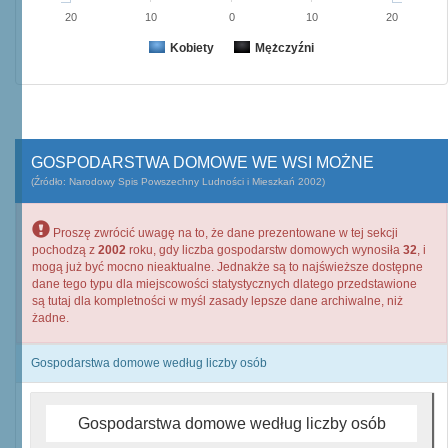
20
10
0
10
20
Kobiety
Mężczyźni
GOSPODARSTWA DOMOWE WE WSI MOŻNE
(Źródło: Narodowy Spis Powszechny Ludności i Mieszkań 2002)
Proszę zwrócić uwagę na to, że dane prezentowane w tej sekcji
pochodzą z
2002
roku, gdy liczba gospodarstw domowych wynosiła
32
, i
mogą już być mocno nieaktualne. Jednakże są to najświeższe dostępne
dane tego typu dla miejscowości statystycznych dlatego przedstawione
są tutaj dla kompletności w myśl zasady lepsze dane archiwalne, niż
żadne.
Gospodarstwa domowe według liczby osób
Gospodarstwa domowe według liczby osób