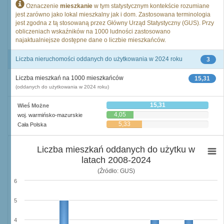
Oznaczenie
mieszkanie
w tym statystycznym kontekście rozumiane
jest zarówno jako lokal mieszkalny jak i dom. Zastosowana terminologia
jest zgodna z tą stosowaną przez Główny Urząd Statystyczny (GUS). Przy
obliczeniach wskaźników na 1000 ludności zastosowano
najaktualniejsze dostępne dane o liczbie mieszkańców.
Liczba nieruchomości oddanych do użytkowania w 2024 roku
3
Liczba mieszkań na 1000 mieszkańców
15,31
(oddanych do użytkowania w 2024 roku)
15,31
Wieś Możne
4,05
woj. warmińsko-mazurskie
5,33
Cała Polska
Liczba mieszkań oddanych do użytku w
latach 2008-2024
(Źródło: GUS)
6
5
4